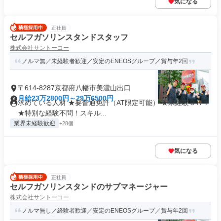
気になる
正社員
セルフガソリンスタンドスタッフ
株式会社サントーコー
ノルマ無／未経験者歓迎／安定のENEOSグループ／賞与年2回
〒614-8287京都府八幡市美濃山出口
月給23万2800円～29万6500円
求めている人材 ★要普通免許（AT限定可能） ★未経験ＯＫ！
★特別な経験不問！スキル...
業界未経験歓迎
+28個
気になる
正社員
セルフガソリンスタンドのサブマネージャー
株式会社サントーコー
ノルマ無し／経験者歓迎／安定のENEOSグループ／賞与年2回