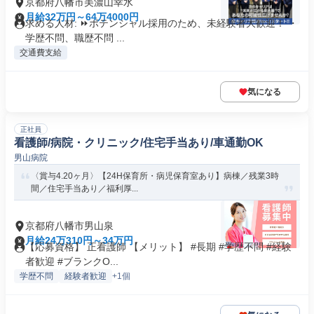
京都府八幡市美濃山幸水
月給32万円～64万4000円
求める人材: ⏩️ポテンシャル採用のため、未経験者大歓迎！ ・
学歴不問、職歴不問 ...
交通費支給
気になる
正社員
看護師/病院・クリニック/住宅手当あり/車通勤OK
男山病院
〈賞与4.20ヶ月〉【24H保育所・病児保育室あり】病棟／残業3時
間／住宅手当あり／福利厚...
京都府八幡市男山泉
月給24万310円～34万円
【応募資格】 正看護師 【メリット】 #長期 #学歴不問 #経験
者歓迎 #ブランクO...
学歴不問
経験者歓迎
+1個