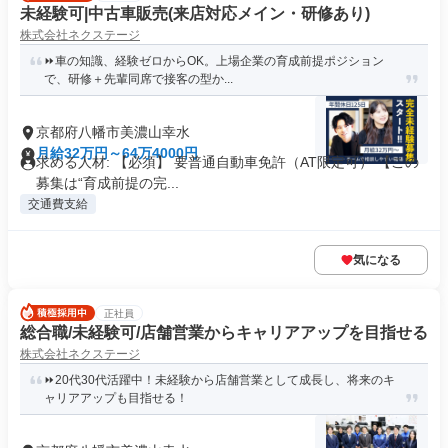
未経験可|中古車販売(来店対応メイン・研修あり)
株式会社ネクステージ
⏩️車の知識、経験ゼロからOK。上場企業の育成前提ポジション
で、研修＋先輩同席で接客の型か...
京都府八幡市美濃山幸水
月給32万円～64万4000円
求める人材: 【必須】 要普通自動車免許（AT限定可） 【この
募集は“育成前提の完...
交通費支給
気になる
正社員
総合職/未経験可/店舗営業からキャリアアップを目指せる
株式会社ネクステージ
⏩️20代30代活躍中！未経験から店舗営業として成長し、将来のキ
ャリアアップも目指せる！