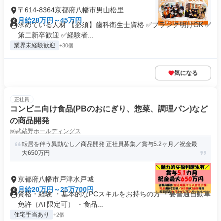
〒614-8364京都府八幡市男山松里
月給28万円～45万円
求めている人材 【必須】歯科衛生士資格 ✅ブランク明けOK ✅
第二新卒歓迎 ✅経験者...
業界未経験歓迎
+30個
気になる
正社員
コンビニ向け食品(PBのおにぎり、惣菜、調理パン)など
の商品開発
㈱武蔵野ホールディングス
転居を伴う異動なし／商品開発 正社員募集／賞与5.2ヶ月／祝金最
大650万円
京都府八幡市戸津水戸城
月給20万円～25万700円
資格・経験 ・基本的なPCスキルをお持ちの方 ・要普通自動車
免許（AT限定可） ・食品...
住宅手当あり
+2個