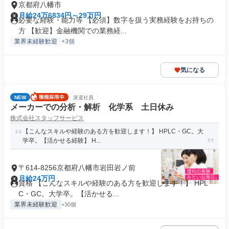
京都府八幡市
月給24万6834円～29万円
必要な経験・能力等 【必須】数字を扱う実務経験をお持ちの
方 【歓迎】金融機関での業務経...
業界未経験歓迎
+3個
気になる
NEW
派遣社員
メーカーでの分析・解析 化学系 土日休み
株式会社スタッフサービス
【こんなスキルや経験のある方を歓迎します！】 HPLC・GC。大
学卒。【活かせる経験】 H...
〒614-8256京都府八幡市岩田岩ノ前
月給24万円
資格 【こんなスキルや経験のある方を歓迎します！】 HPL
C・GC。大学卒。【活かせる...
業界未経験歓迎
+30個