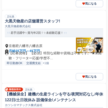
気になる
正社員
大黒天物産の店舗運営スタッフ!
大黒天物産株式会社
若手活躍中✨賞与年2回！✨未経験応援！
京都府八幡市八幡吉原
月給25万円～45万円
【応募資格】 【必須】特別な経験や資格は不要です。 ★未経
験・フリーター応援/学歴不...
即日勤務OK
交通費支給
+1個
気になる
正社員
【機械保全】建機の生産ラインを守る/夜間対応なし/年休
122日/土日祝休み 設備保全/メンテナンス
カツシロマテックス株式会社