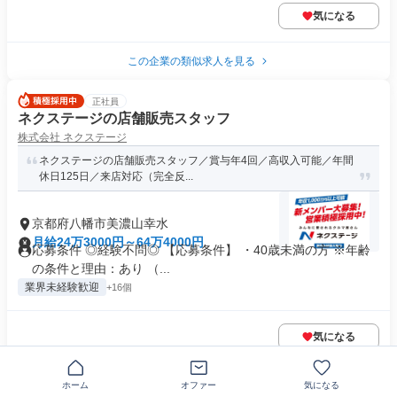
気になる
この企業の類似求人を見る
正社員
ネクステージの店舗販売スタッフ
株式会社 ネクステージ
ネクステージの店舗販売スタッフ／賞与年4回／高収入可能／年間
休日125日／来店対応（完全反...
京都府八幡市美濃山幸水
月給24万3000円～64万4000円
応募条件 ◎経験不問◎ 【応募条件】 ・40歳未満の方 ※年齢
の条件と理由：あり （...
業界未経験歓迎
+16個
気になる
正社員
ホーム
オファー
気になる