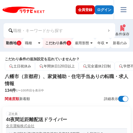
会員登録
ログイン
職種・キーワードから探す
条件保存
勤務地
職種
こだわり条件
雇用形態
年収
新着のみ
1
1
こだわり条件の追加設定を忘れていませんか？
土日祝休み
年間休日120日以上
完全週休2日制
学歴
八幡市（京都府）、家賃補助・住宅手当ありの転職・求人
情報
134
件
1
〜
100
件目を表示中
関連度順
新着順
詳細表示
正社員
4t夜間近距離配送ドライバー
全京運輸株式会社