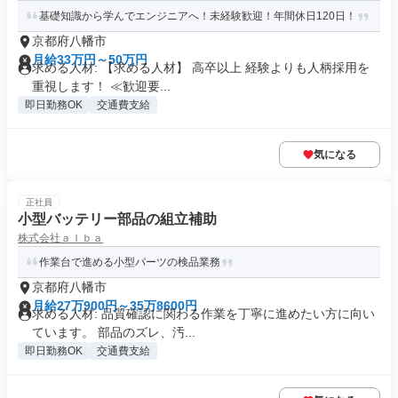
基礎知識から学んでエンジニアへ！未経験歓迎！年間休日120日！
京都府八幡市
月給33万円～50万円
求める人材: 【求める人材】 高卒以上 経験よりも人柄採用を
重視します！ ≪歓迎要...
即日勤務OK
交通費支給
気になる
正社員
小型バッテリー部品の組立補助
株式会社ａｌｂａ
作業台で進める小型パーツの検品業務
京都府八幡市
月給27万900円～35万8600円
求める人材: 品質確認に関わる作業を丁寧に進めたい方に向い
ています。 部品のズレ、汚...
即日勤務OK
交通費支給