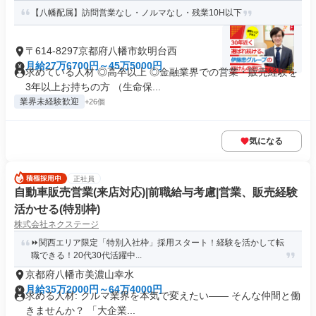
【八幡配属】訪問営業なし・ノルマなし・残業10H以下
〒614-8297京都府八幡市欽明台西
月給27万6700円～45万5000円
求めている人材 ◎高卒以上 ◎金融業界での営業・販売経験を
3年以上お持ちの方 （生命保...
業界未経験歓迎
+26個
気になる
正社員
自動車販売営業(来店対応)|前職給与考慮|営業、販売経験
活かせる(特別枠)
株式会社ネクステージ
⏩️関西エリア限定「特別入社枠」採用スタート！経験を活かして転
職できる！20代30代活躍中...
京都府八幡市美濃山幸水
月給35万2000円～64万4000円
求める人材: クルマ業界を本気で変えたい―― そんな仲間と働
きませんか？ 「大企業...