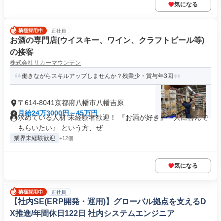
気になる
正社員
お酒の専門店(ウイスキー、ワイン、クラフトビール等)
の接客
株式会社リカーマウンテン
働きながらスキルアップしませんか？残業少・賞与年3回
〒614-8041京都府八幡市八幡吉原
月給24万3000円～45万円
求めている人材 未経験者歓迎！ 『お酒が好き』『人に喜んで
もらいたい』 という方、ぜ...
業界未経験歓迎
+12個
気になる
正社員
【社内SE(ERP開発・運用)】グローバル拠点を支えるD
X推進/年間休日122日 社内システムエンジニア