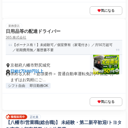
気になる
業務委託
日用品等の配達ドライバー
365.株式会社
【ボーナス有！】未経験可／個室寮有（家電付き）／月50万超可
／初期費用無／履歴書不要
京都府八幡市野尻城究
日給2万680円以上
求める人材: ＜必須要件＞ 普通自動車運転免許(AT限定可) ＜
まずはお気軽にご...
シフト自由
即日勤務OK
気になる
正社員
【八幡市/営業職(総合職)】 未経験・第二新卒歓迎/トヨタ