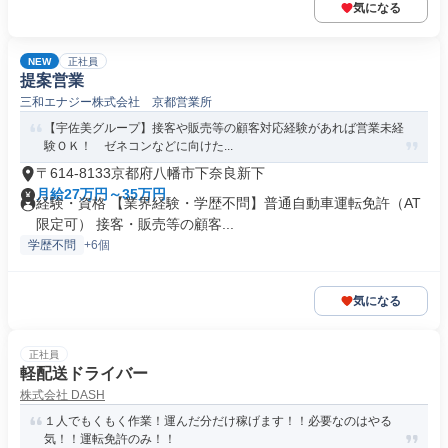
気になる
NEW
正社員
提案営業
三和エナジー株式会社 京都営業所
【宇佐美グループ】接客や販売等の顧客対応経験があれば営業未経
験ＯＫ！ ゼネコンなどに向けた...
〒614-8133京都府八幡市下奈良新下
月給27万円～35万円
経験・資格 【業界経験・学歴不問】普通自動車運転免許（AT
限定可） 接客・販売等の顧客...
学歴不問
+6個
気になる
正社員
軽配送ドライバー
株式会社 DASH
１人でもくもく作業！運んだ分だけ稼げます！！必要なのはやる
気！！運転免許のみ！！