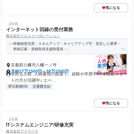
気になる
正社員
インターネット回線の受付業務
株式会社ラルスコーポレーション
研修制度充実・スキルアップ・キャリアアップ可・安定した業界・
簡単応募・資格取得支援制度有・...
京都府八幡市八幡一ノ坪
月給27万1500円～38万1500円
求める人材: 人柄重視の面接で、経験や学歴不問 未経験スター
トの方が活躍中♪ エー...
即日勤務OK
交通費支給
気になる
正社員
ITシステムエンジニア/研修充実
株式会社アイワーク