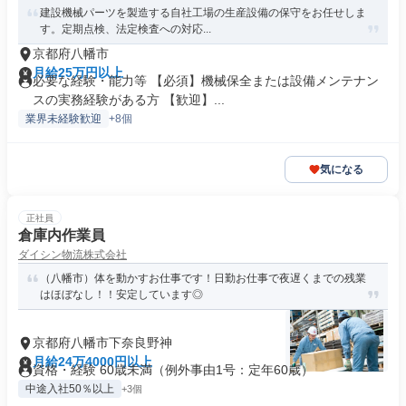
建設機械パーツを製造する自社工場の生産設備の保守をお任せしま
す。定期点検、法定検査への対応...
京都府八幡市
月給25万円以上
必要な経験・能力等 【必須】機械保全または設備メンテナン
スの実務経験がある方 【歓迎】...
業界未経験歓迎
+8個
気になる
正社員
倉庫内作業員
ダイシン物流株式会社
（八幡市）体を動かすお仕事です！日勤お仕事で夜遅くまでの残業
はほぼなし！！安定しています◎
京都府八幡市下奈良野神
月給24万4000円以上
資格・経験 60歳未満（例外事由1号：定年60歳）
中途入社50％以上
+3個