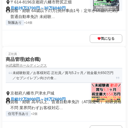
〒614-8196京都府八幡市野尻正畑
月給28万3700円～30万6040円
資格・経験 64歳以下の方(例外事由1号：定年が65歳のため)
普通自動車免許 未経験...
制服あり
+14個
気になる
正社員
商品管理(総合職)
㈱武蔵野ホールディングス
未経験歓迎／お客様対応 正社員／賞与5.2ヶ月／祝金最大650万円
／セブンイレブン向けの食...
京都府八幡市戸津水戸城
月給22万9000円～28万7600円
資格・経験 高卒以上、普通自動車免許（AT限定可） 経験資格
不問 業界問わずお客様対応...
住宅手当あり
+2個