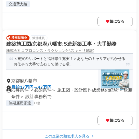
交通費支給
気になる
派遣社員
建築施工図/京都府八幡市:S造新築工事・大手勤務
株式会社コプロコンストラクション(ベスキャリ建設)
＜充実のサポートと福利厚生充実！＞あなたのキャリアが活かせる
お仕事☆大手で安心して働ける環...
京都府八幡市
月給37万円～47万円
応募条件 ＜必須条件＞ 施工図・設計図作成業務の経験 ＜歓迎
条件＞ 設計事務所で...
無期雇用派遣
+7個
気になる
この企業の類似求人を見る