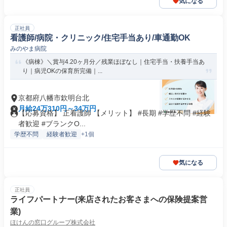
気になる
正社員
看護師/病院・クリニック/住宅手当あり/車通勤OK
みのやま病院
《病棟》＼賞与4.20ヶ月分／残業ほぼなし｜住宅手当・扶養手当あ
り｜病児OKの保育所完備｜...
京都府八幡市欽明台北
月給24万310円～34万円
【応募資格】 正看護師 【メリット】 #長期 #学歴不問 #経験
者歓迎 #ブランクO...
学歴不問
経験者歓迎
+1個
気になる
正社員
ライフパートナー(来店されたお客さまへの保険提案営
業)
ほけんの窓口グループ株式会社