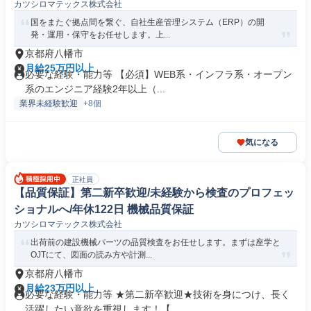
カツシロマテックス株式会社
国をまたぐ拠点間を繋ぐ、自社生産管理システム（ERP）の開
発・運用・保守をお任せします。上...
京都府八幡市
月給25万円以上
必要な経験・能力等 【必須】WEB系・インフラ系・オープン
系のエンジニア経験2年以上（...
業界未経験歓迎
+8個
気になる
正社員
【品質保証】第二新卒歓迎/未経験から検査のプロフェッ
ショナルへ/年休122日 機械品質保証
カツシロマテックス株式会社
出荷前の建設機械パーツの品質検査をお任せします。まずは座学と
OJTにて、図面の読み方や計測...
京都府八幡市
月給23万円以上
必要な経験・能力等 ★第二新卒歓迎★技術を身につけ、長く
活躍したい意欲を重視します！【...