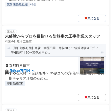
業界未経験歓迎
+8個
気になる
正社員
未経験からプロを目指せる防熱扉の工事作業スタッフ
有限会社坂本工務店
【即日勤務可能】経験・学歴不問・月収30万〜/職場体験や日払い
等相談可！10〜30代を中心...
京都府八幡市
月給30万円以上
求める人材: ＜必須条件＞ 35歳までの方(若年層雇用による長
期キャリア形成のため)...
即日勤務OK
気になる
正社員