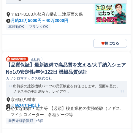
〒614-8183京都府八幡市上津屋西久保
月給32万5000円～40万2000円
車通勤OK
ブランクOK
気になる
正社員
【品質保証】最新設備で高品質を支える/大手納入シェア
No1の安定性/年休122日 機械品質保証
カツシロマテックス株式会社
出荷前の建設機械パーツの品質検査をお任せします。図面を基に、
ノギス等の手計測から、レイアウ...
京都府八幡市
月給25万円以上
必要な経験・能力等 【必須】検査業務の実務経験（ノギス、
マイクロメーター、各種ゲージ等...
業界未経験歓迎
+8個