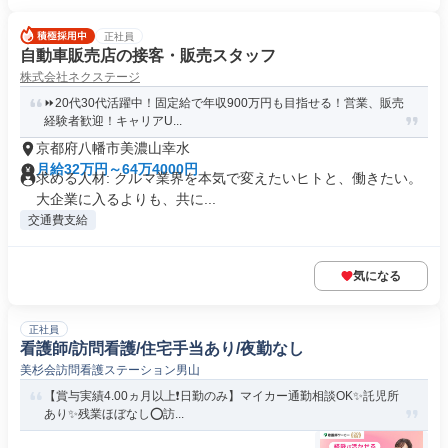
正社員
自動車販売店の接客・販売スタッフ
株式会社ネクステージ
⏩️20代30代活躍中！固定給で年収900万円も目指せる！営業、販売
経験者歓迎！キャリアU...
京都府八幡市美濃山幸水
月給32万円～64万4000円
求める人材: クルマ業界を本気で変えたいヒトと、働きたい。
大企業に入るよりも、共に...
交通費支給
気になる
正社員
看護師/訪問看護/住宅手当あり/夜勤なし
美杉会訪問看護ステーション男山
【賞与実績4.00ヵ月以上❗️日勤のみ】マイカー通勤相談OK✨託児所
あり✨残業ほぼなし⭕訪...