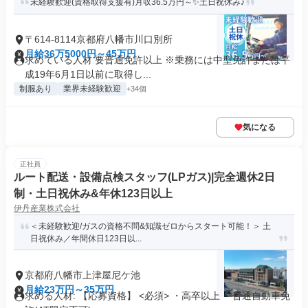
未経験歓迎(資格取得支援有)月収36.5万円～✨土日祝休み♪
〒614-8114京都府八幡市川口別所
月給36万5000円～45万円
求めている人材 要普通免許以上 ※乗務には中型免許または平
成19年6月1日以前に取得し...
制服あり
業界未経験歓迎
+34個
気になる
正社員
ルート配送・設備点検スタッフ(LPガス)|完全週休2日
制・土日祝休み&年休123日以上
伊丹産業株式会社
＜未経験歓迎/ガスの資格不問&知識ゼロからスタート可能！＞ 土
日祝休み／年間休日123日以...
京都府八幡市上津屋尼ケ池
月給23万円～35万円
求める人材: 【応募資格】 <必須> ・高卒以上 ・普通自動車免