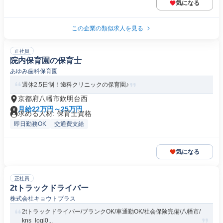
気になる
この企業の類似求人を見る
正社員
院内保育園の保育士
あゆみ歯科保育園
週休2.5日制！歯科クリニックの保育園♪
京都府八幡市欽明台西
月給22万円～25万円
求める人材: 保育士資格
即日勤務OK
交通費支給
気になる
正社員
2tトラックドライバー
株式会社キョウトプラス
2tトラックドライバー/ブランクOK/車通勤OK/社会保険完備/八幡市/
kns_logi0...