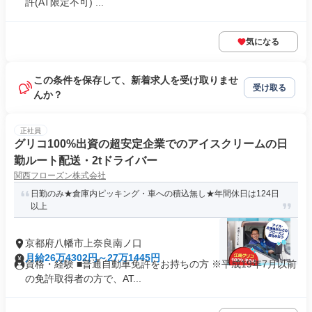
許(AT限定不可) ...
気になる
この条件を保存して、新着求人を受け取りませ
受け取る
んか？
正社員
グリコ100%出資の超安定企業でのアイスクリームの日
勤ルート配送・2tドライバー
関西フローズン株式会社
日勤のみ★倉庫内ピッキング・車への積込無し★年間休日は124日
以上
京都府八幡市上奈良南ノ口
月給26万4302円～27万1445円
資格・経験 ■普通自動車免許をお持ちの方 ※平成19年7月以前
の免許取得者の方で、AT...