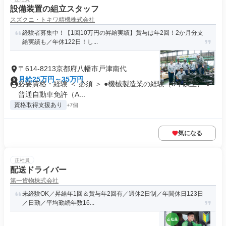
設備装置の組立スタッフ
スズクニ・トキワ精機株式会社
経験者募集中！【1回10万円の昇給実績】賞与は年2回！2か月分支
給実績も／年休122日！し...
〒614-8213京都府八幡市戸津南代
月給25万円～35万円
必要資格・経験 ＜ 必須 ＞ ●機械製造業の経験（3年以上） ●
普通自動車免許（A...
資格取得支援あり
+7個
気になる
正社員
配送ドライバー
第一貨物株式会社
未経験OK／昇給年1回＆賞与年2回有／週休2日制／年間休日123日
／日勤／平均勤続年数16...