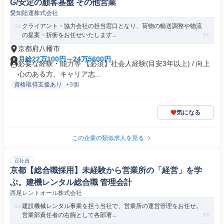
G/安定の顧客基盤 その他営業
愛知陸運株式会社
クライアント・協力会社の担当窓口となり、荷物の輸送調整や物流
の提案・折衝をお任せいたします...
京都府八幡市
月給22万100円～24万5600円
必要な経験・能力等 【必須】社会人経験(目安3年以上) / 向上
心のある方、キャリア志...
資格取得支援あり
+3個
気になる
この企業の類似求人を見る
正社員
京都【総合職採用】未経験から営業所の「経営」を学
ぶ。建機レンタル総合職 管理会計
西尾レントオール株式会社
建設機械レンタル事業を担う当社で、営業所の運営管理をお任せ。
営業部責任者の右腕として各部署...