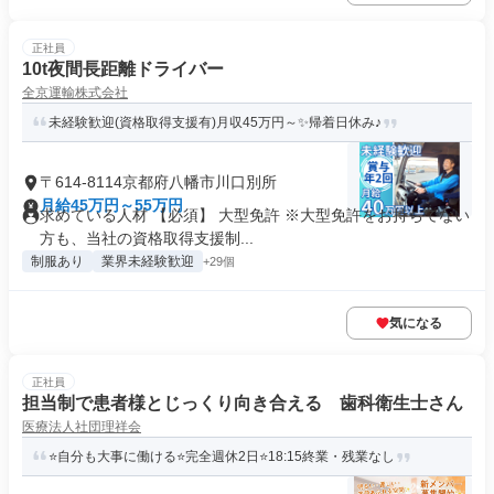
正社員
10t夜間長距離ドライバー
全京運輸株式会社
未経験歓迎(資格取得支援有)月収45万円～✨帰着日休み♪
〒614-8114京都府八幡市川口別所
月給45万円～55万円
求めている人材 【必須】 大型免許 ※大型免許をお持ちでない
方も、当社の資格取得支援制...
制服あり
業界未経験歓迎
+29個
気になる
正社員
担当制で患者様とじっくり向き合える 歯科衛生士さん
医療法人社団理祥会
⭐自分も大事に働ける⭐完全週休2日⭐18:15終業・残業なし