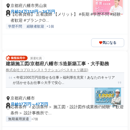
京都府八幡市男山泉
月給24万310円～34万円
【応募資格】 正看護師 【メリット】 #長期 #学歴不問 #経験
者歓迎 #ブランクO...
学歴不問
経験者歓迎
+1個
気になる
派遣社員
建築施工図/京都府八幡市:S造新築工事・大手勤務
株式会社コプロコンストラクション(ベスキャリ建設)
＜年収1000万円目指せる仕事＞福利厚生充実！あなたのキャリア
が活かせるお仕事☆大手で安心...
京都府八幡市
月給37万円～47万円
応募条件 ＜必須条件＞ 施工図・設計図作成業務の経験 ＜歓迎
条件＞ 設計事務所で...
無期雇用派遣
+7個