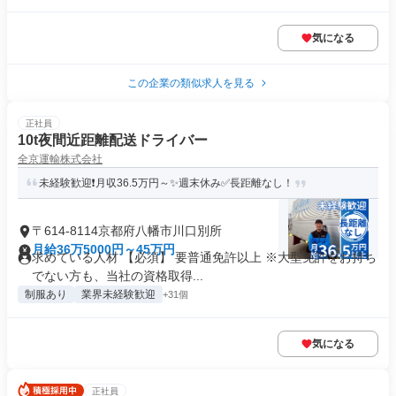
気になる
この企業の類似求人を見る
正社員
10t夜間近距離配送ドライバー
全京運輸株式会社
未経験歓迎❗月収36.5万円～✨週末休み✅長距離なし！
〒614-8114京都府八幡市川口別所
月給36万5000円～45万円
求めている人材 【必須】 要普通免許以上 ※大型免許をお持ち
でない方も、当社の資格取得...
制服あり
業界未経験歓迎
+31個
気になる
正社員