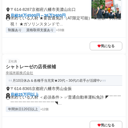
〒614-8287京都府八幡市美濃山出口
月給34万4500円～36万3400円
求めている人材 ★要普通免許（AT限定可能） ★意欲・人柄重
視！ ★ガソリンスタンドで...
制服あり
資格取得支援あり
+33個
気になる
正社員
シャトレーゼの店長候補
幸福米穀株式会社
月10日休み＆各種手当充実★20代～30代の若手が活躍中♪
〒614-8365京都府八幡市男山金振
月給25万円以上
求めている人材 ＜必須条件＞ ✅普通自動車運転免許 ◤￣￣￣
￣￣￣￣￣￣￣￣￣￣￣◥...
年間休日120日以上
+12個
気になる