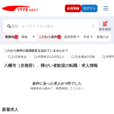
会員登録
ログイン
職種・キーワードから探す
条件保存
勤務地
職種
こだわり条件
雇用形態
年収
新着のみ
1
1
こだわり条件の追加設定を忘れていませんか？
土日祝休み
年間休日120日以上
完全週休2日制
学歴
八幡市（京都府）、障がい者歓迎の転職・求人情報
条件に合った求人が 0件でした
検索条件を緩めて、再度検索してください
新着求人