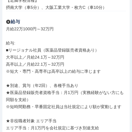
【近隣学校情報】

摂南大学（車5分）、大阪工業大学・枚方C（車10分）
給与
月給22万1000円～32万円

給与: 

■リージョナル社員（医薬品登録販売者資格あり）

大卒以上／月給24.1万～32万円

高卒以上／月給22.1万～32万円

※短大・専門・高専卒は高卒以上の給与に準じます

★別途、賞与（年2回）、各種手当あり

★医薬品登録販売者資格手当：月1万円（実務経験がない方にも
同額を支給）

※短時間勤務・早番固定社員は当社規定により額が変動します

★非役職者対象 エリア手当

エリア手当：月1万円を会社規定に基づき別途支給
