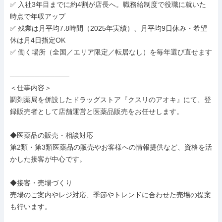
✅ 入社3年目までに約4割が店長へ。職務給制度で役職に就いた
時点で年収アップ

✅ 残業は月平均7.8時間（2025年実績）、月平均9日休み・希望
休は月4日指定OK

✅ 働く場所（全国／エリア限定／転居なし）を毎年選び直せます

────────────

＜仕事内容＞

調剤薬局を併設したドラッグストア『クスリのアオキ』にて、登
録販売者として店舗運営と医薬品販売をお任せします。

◆医薬品の販売・相談対応

第2類・第3類医薬品の販売やお客様への情報提供など、資格を活
かした接客が中心です。

◆接客・売場づくり

売場のご案内やレジ対応、季節やトレンドに合わせた売場の提案
も行います。
