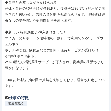
◆育児と両立しながら続けられる

産休・育休の取得実績が多数あり、復職率は95.3%（雇用変更者
を含むと98.4%）。男性の育休取得実績もあります。復帰後は遅
番なしの早番固定や短時間勤務を選べます。

◆新しい"福利厚生"が導入されました！

マイカーのサポートを優待価格（割引）で利用できる"カーズウ
ェルネス"、

ホテルや映画、飲食店などの割引・優待サービスが受けられ
る"福利厚生倶楽部"。

2つの新たな福利厚生サービスが導入され、従業員の生活もより
豊かになります！

10年以上連続で年2回の賞与を支給しており、経営も安定してい
ます。
仕事の特徴
交通費支給