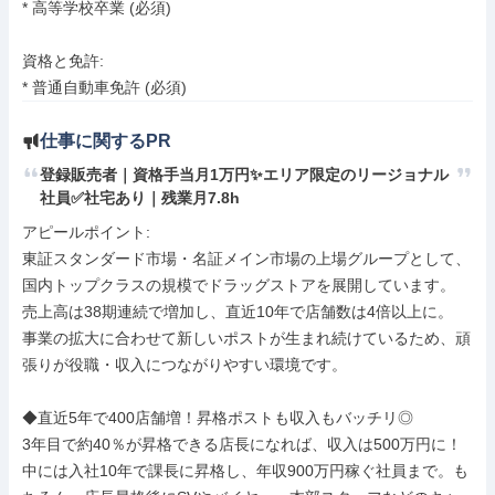
* 高等学校卒業 (必須)

資格と免許:

* 普通自動車免許 (必須)
仕事に関するPR
登録販売者｜資格手当月1万円✨エリア限定のリージョナル
社員✅社宅あり｜残業月7.8h
アピールポイント: 

東証スタンダード市場・名証メイン市場の上場グループとして、
国内トップクラスの規模でドラッグストアを展開しています。

売上高は38期連続で増加し、直近10年で店舗数は4倍以上に。

事業の拡大に合わせて新しいポストが生まれ続けているため、頑
張りが役職・収入につながりやすい環境です。

◆直近5年で400店舗増！昇格ポストも収入もバッチリ◎

3年目で約40％が昇格できる店長になれば、収入は500万円に！
中には入社10年で課長に昇格し、年収900万円稼ぐ社員まで。も