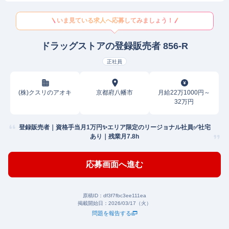
いま見ている求人へ応募してみましょう！
ドラッグストアの登録販売者 856-R
正社員
(株)クスリのアオキ
京都府八幡市
月給22万1000円～
32万円
登録販売者｜資格手当月1万円✨エリア限定のリージョナル社員✅社宅
あり｜残業月7.8h
応募画面へ進む
原稿ID：
df3f7fbc3ee111ea
掲載開始日：
2026/03/17（火）
問題を報告する