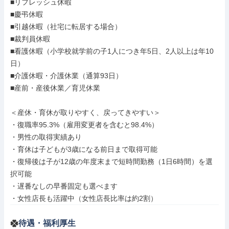
■リフレッシュ休暇

■慶弔休暇

■引越休暇（社宅に転居する場合）

■裁判員休暇

■看護休暇（小学校就学前の子1人につき年5日、2人以上は年10
日）

■介護休暇・介護休業（通算93日）

■産前・産後休業／育児休業

＜産休・育休が取りやすく、戻ってきやすい＞

・復職率95.3%（雇用変更者を含むと98.4%）

・男性の取得実績あり

・育休は子どもが3歳になる前日まで取得可能

・復帰後は子が12歳の年度末まで短時間勤務（1日6時間）を選
択可能

・遅番なしの早番固定も選べます

・女性店長も活躍中（女性店長比率は約2割）
待遇・福利厚生