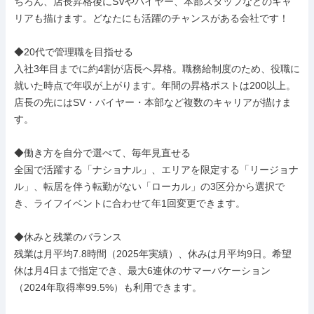
ちろん、店長昇格後にSVやバイヤー、本部スタッフなどのキャ
リアも描けます。どなたにも活躍のチャンスがある会社です！

◆20代で管理職を目指せる

入社3年目までに約4割が店長へ昇格。職務給制度のため、役職に
就いた時点で年収が上がります。年間の昇格ポストは200以上。
店長の先にはSV・バイヤー・本部など複数のキャリアが描けま
す。

◆働き方を自分で選べて、毎年見直せる

全国で活躍する「ナショナル」、エリアを限定する「リージョナ
ル」、転居を伴う転勤がない「ローカル」の3区分から選択で
き、ライフイベントに合わせて年1回変更できます。

◆休みと残業のバランス

残業は月平均7.8時間（2025年実績）、休みは月平均9日。希望
休は月4日まで指定でき、最大6連休のサマーバケーション
（2024年取得率99.5%）も利用できます。
