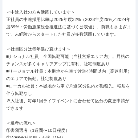
＜中途入社の方も活躍しています＞

正社員の中途採用比率は2025年度32%（2023年度29%／2024年
度39%・労働施策総合推進法に基づく公表値）。前職もさまざま
で、未経験からスタートした社員が多数活躍しています。

＜社員区分は毎年選び直せます＞

■ナショナル社員：全国転勤可能（当社営業エリア内）。昇格の
チャンスが多くキャリアアップに有利。社宅制度あり

■リージョナル社員：本拠地から車で片道4時間以内（高速利用）
のエリアで転勤。社宅制度あり

■ローカル社員：本拠地から車で片道60分以内が勤務先。転居を
伴う転勤なし

※入社後、毎年1回ライフイベントに合わせて区分の変更申請が
できます

＜選考の流れ＞

①書類選考（1週間〜10日程度）

②WEB会社説明＋面接（1回）
