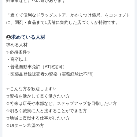
鮮事業など）への道があります

「近くて便利なドラッグストア、かかりつけ薬局」をコンセプト
に、調剤・食品まで1店舗に集約した店づくりが特徴です。
求めている人材
求める人材: 

✨必須条件✨

・高卒以上

・普通自動車免許（AT限定可）

・医薬品登録販売者の資格（実務経験は不問）

✨こんな方を歓迎します✨

✩資格を活かして長く働きたい方

✩将来は店長や本部など、ステップアップを目指したい方

✩明るく誠実に人と接することができる方

✩地域に貢献する仕事がしたい方

✩UIターン希望の方
