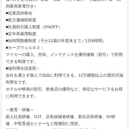
則家具家電付き）

■従業員持株会

■処方箋補助制度

■社員割引購入制度（5%OFF）

■定年再雇用制度

■短時間勤務制度（子が12歳の年度末まで／1日6時間）

■カーズウェルネス：

マイカーの購入、売却、メンテナンスを優待価格（割引）で利用
できる制度です。

■福利厚生倶楽部：

会社を通さず個人で自由に利用できる、12万種類以上の選択式福
利厚生です。

ホテルや映画の割引、飲食店の優待など、身近なサービスをお得
に利用できます。

＜教育・研修＞

新入社員研修、OJT、店長候補者研修、新任店長研修、SV研
修、中堅育成セミナーなど階層別に用意。
