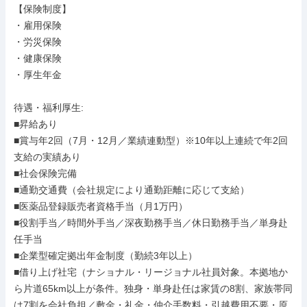
【保険制度】

・雇用保険

・労災保険

・健康保険

・厚生年金

待遇・福利厚生: 

■昇給あり

■賞与年2回（7月・12月／業績連動型）※10年以上連続で年2回
支給の実績あり

■社会保険完備

■通勤交通費（会社規定により通勤距離に応じて支給）

■医薬品登録販売者資格手当（月1万円）

■役割手当／時間外手当／深夜勤務手当／休日勤務手当／単身赴
任手当

■企業型確定拠出年金制度（勤続3年以上）

■借り上げ社宅（ナショナル・リージョナル社員対象。本拠地か
ら片道65km以上が条件。独身・単身赴任は家賃の8割、家族帯同
は7割を会社負担／敷金・礼金・仲介手数料・引越費用不要・原