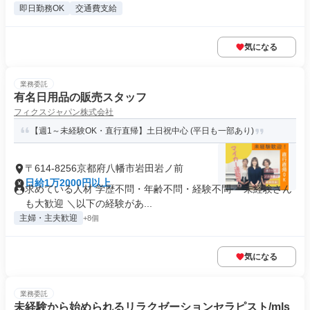
即日勤務OK
交通費支給
気になる
業務委託
有名日用品の販売スタッフ
フィクスジャパン株式会社
【週1～未経験OK・直行直帰】土日祝中心 (平日も一部あり)
〒614-8256京都府八幡市岩田岩ノ前
日給1万2000円以上
求めている人材 学歴不問・年齢不問・経験不問 ＊未経験さん
も大歓迎 ＼以下の経験があ...
主婦・主夫歓迎
+8個
気になる
業務委託
未経験から始められるリラクゼーションセラピスト/mls