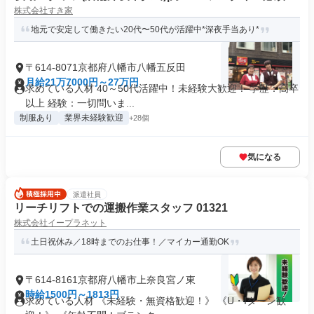
株式会社すき家
地元で安定して働きたい20代〜50代が活躍中*深夜手当あり*
〒614-8071京都府八幡市八幡五反田
月給21万7000円～27万円
求めている人材 40～50代活躍中！未経験大歓迎！ 学歴：高卒
以上 経験：一切問いま...
制服あり
業界未経験歓迎
+28個
気になる
派遣社員
リーチリフトでの運搬作業スタッフ 01321
株式会社イープラネット
土日祝休み／18時までのお仕事！／マイカー通勤OK
〒614-8161京都府八幡市上奈良宮ノ東
時給1500円～1813円
求めている人材 《未経験・無資格歓迎！》 《U・Iターン歓