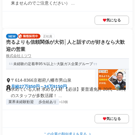
来ませんのでご注意ください） ...
気になる
NEW
正社員
売るよりも信頼関係が大切│人と話すのが好きなら大歓
迎の営業
株式会社ミツワ
未経験の定着率95％以上✨大阪ガス企業グループ
〒614-8366京都府八幡市男山泉
月給27万850円～34万9150円
求めている人材 求める人材 【必須】要普通免許 20代～30代
のスタッフが多数活躍！ ...
業界未経験歓迎
歩合給あり
+13個
気になる
この企業の類似求人を見る