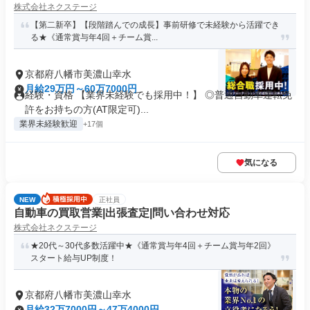
株式会社ネクステージ
【第二新卒】【段階踏んでの成長】事前研修で未経験から活躍でき
る★《通常賞与年4回＋チーム賞...
京都府八幡市美濃山幸水
月給29万円～60万7000円
経験・資格 【業界未経験でも採用中！】 ◎普通自動車運転免
許をお持ちの方(AT限定可)...
業界未経験歓迎
+17個
気になる
NEW
正社員
自動車の買取営業|出張査定|問い合わせ対応
株式会社ネクステージ
★20代～30代多数活躍中★《通常賞与年4回＋チーム賞与年2回》
スタート給与UP制度！
京都府八幡市美濃山幸水
月給32万7000円～47万4000円