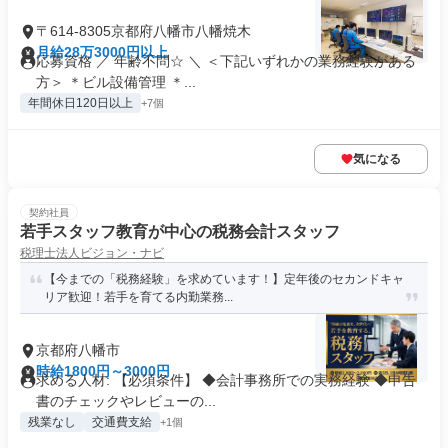
〒614-8305京都府八幡市八幡焼木
月給28万3000円以上
応募資格 ／ 年齢不問☆ ＼ ＜下記いずれかの業務経験がある
方＞ ＊ビル設備管理 ＊...
年間休日120日以上
+7個
気になる
契約社員
若手スタッフ教育が中心の税務会計スタッフ
税理士法人ビジョン・ナビ
【今までの「税務経験」を求めています！】定年後のセカンドキャ
リア歓迎！若手を育てる内勤業務...
京都府八幡市
時給1800円～3000円
求める人材: 【必須条件】 ◆会計事務所での実務経験 ◆申告
書のチェックやレビューの...
残業なし
交通費支給
+1個