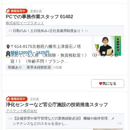
派遣社員
PCでの事務作業スタッフ 01402
株式会社イープラネット
日勤のみ！土日祝休み♪正社員雇用制度あり！
〒614-8175京都府八幡市上津屋石ノ塔
時給1300円～1625円
求めている人材 《未経験・無資格歓迎！》 《U・Iターン歓
迎！》 《年齢不問！ブランク...
制服あり
業界未経験歓迎
+31個
気になる
正社員
浄化センターなど官公庁施設の技術推進スタッフ
アイテック株式会社
【設備管理や保守管理などの業務経験必須】 機械や維持管理、メ
ンテナンスなどのスキルを活かし...