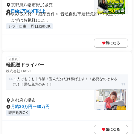
京都府八幡市野尻城究
日給2万680円以上
求める人材: ＜必須要件＞ 普通自動車運転免許(AT限定可) ＜
まずはお気軽にご...
シフト自由
即日勤務OK
気になる
正社員
軽配送ドライバー
株式会社 DASH
１人でもくもく作業！運んだ分だけ稼げます！！必要なのはやる
気！！運転免許のみ！！
京都府八幡市
月給30万円～60万円
即日勤務OK
気になる