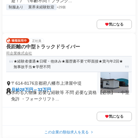
迎！》 《年齢不問！ブランク...
制服あり
業界未経験歓迎
+29個
気になる
正社員
長距離の中型トラックドライバー
司企業株式会社
★経験者優遇★日曜・他休み★履歴書不要で即面接★賞与年2回★
無事故手当★学歴不問
〒614-8176京都府八幡市上津屋中堤
月給28万円～33万円
求める人物像 必要な経験等 不問 必要な資格 【必須】 ・中型
免許 ・フォークリフト...
気になる
この企業の類似求人を見る