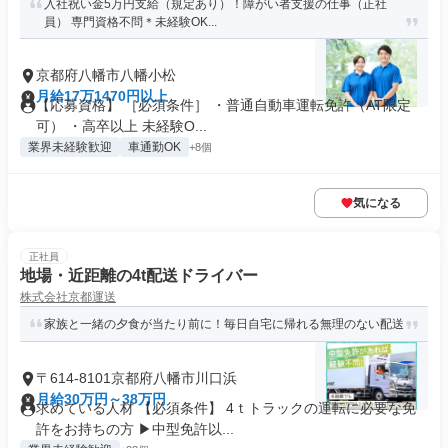
入社祝い金5万円支給（規定あり）！障がい者支援の仕事（正社
員） 専門資格不問＊未経験OK...
京都府八幡市八幡小松
月給17万1470円以上
【応募資格】 ［必須条件］ ・普通自動車運転免許（AT限定
可） ・高卒以上 未経験O...
業界未経験歓迎
車通勤OK
+8個
気になる
正社員
地場・近距離の4t配送ドライバー
株式会社京都運送
家族と一緒の夕食が当たり前に！毎日自宅に帰れる無理のない配送
〒614-8101京都府八幡市川口浜
月給30万円～38万円
求めている人材 【必須条件】 4ｔトラックの運転に必要な免
許をお持ちの方 ▶中型免許以...