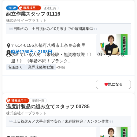
NEW
派遣社員
組立作業スタッフ 01116
株式会社イープラネット
日勤のみ！土日祝休み♪10月末までの短期募集◎
〒614-8156京都府八幡市上奈良奈良里
時給1750円～2188円
求めている人材 《未経験・無資格歓迎！》 《U・Iターン歓
迎！》 《年齢不問！ブランク...
制服あり
業界未経験歓迎
+34個
気になる
派遣社員
温度計製品の組み立てスタッフ 00785
株式会社イープラネット
土日祝休み／大手企業で安心／未経験歓迎／カンタン作業