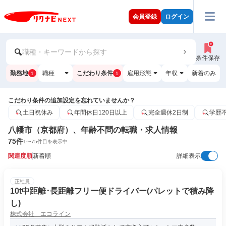
会員登録
ログイン
職種・キーワードから探す
条件保存
勤務地
職種
こだわり条件
雇用形態
年収
新着のみ
1
1
こだわり条件の追加設定を忘れていませんか？
土日祝休み
年間休日120日以上
完全週休2日制
学歴
八幡市（京都府）、年齢不問の転職・求人情報
75
件
1
〜
75
件目を表示中
関連度順
新着順
詳細表示
正社員
10t中距離･長距離フリー便ドライバー(パレットで積み降
し)
株式会社 エコライン