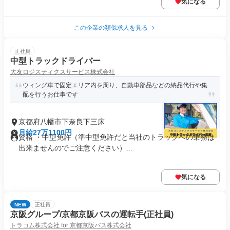
気になる
この企業の類似求人を見る
正社員
中型トラックドライバー
大友ロジスティクスサービス株式会社
ウィング車で固定エリア内を周り、自動車部品などの納品代行や集
配を行うお仕事です
京都府八幡市下奈良下三床
月給27万1100円
資格 ・中型免許（準中型免許だと当社のトラックへの乗務は
出来ませんのでご注意ください）...
気になる
NEW
正社員
京阪グループ/京都京阪バスの運転手(正社員)
トラコム株式会社 for 京都京阪バス株式会社