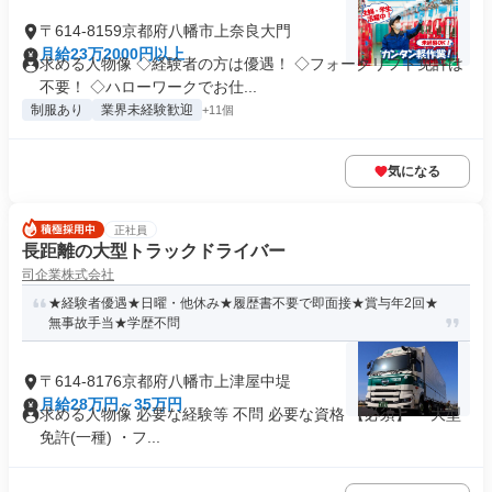
〒614-8159京都府八幡市上奈良大門
月給23万2000円以上
求める人物像 ◇経験者の方は優遇！ ◇フォークリフト免許は
不要！ ◇ハローワークでお仕...
制服あり
業界未経験歓迎
+11個
気になる
正社員
長距離の大型トラックドライバー
司企業株式会社
★経験者優遇★日曜・他休み★履歴書不要で即面接★賞与年2回★
無事故手当★学歴不問
〒614-8176京都府八幡市上津屋中堤
月給28万円～35万円
求める人物像 必要な経験等 不問 必要な資格 【必須】 ・大型
免許(一種) ・フ...