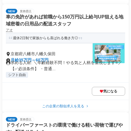
NEW
業務委託
車の免許があれば前職から150万円以上給与UP狙える地
域密着の日用品の配送スタッフ
アオ
週休2日制で家族からも喜ばれる働き方◎
京都府八幡市八幡久保田
月給35万円～60万円
求める人材: ＼年齢経験不問！やる気と人柄を重視します⭐／
【✅必須条件】 ・普通...
シフト自由
気になる
この企業の類似求人を見る
NEW
業務委託
ドライバーファーストの環境で働ける軽い荷物で運びや