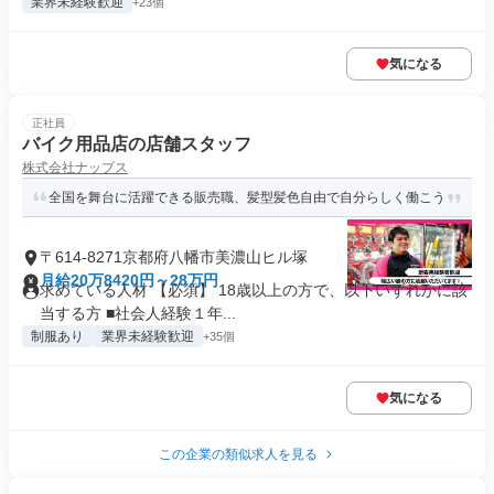
業界未経験歓迎
+23個
気になる
正社員
バイク用品店の店舗スタッフ
株式会社ナップス
全国を舞台に活躍できる販売職、髪型髪色自由で自分らしく働こう
〒614-8271京都府八幡市美濃山ヒル塚
月給20万8420円～28万円
求めている人材 【必須】 18歳以上の方で、以下いずれかに該
当する方 ■社会人経験１年...
制服あり
業界未経験歓迎
+35個
気になる
この企業の類似求人を見る