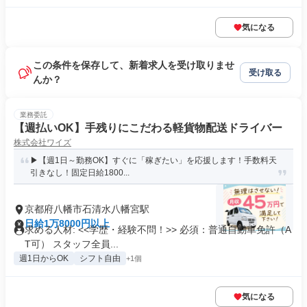
気になる
この条件を保存して、新着求人を受け取りませ
受け取る
んか？
業務委託
【週払いOK】手残りにこだわる軽貨物配送ドライバー
株式会社ワイズ
▶【週1日～勤務OK】すぐに「稼ぎたい」を応援します！手数料天
引きなし！固定日給1800...
京都府八幡市石清水八幡宮駅
日給1万8000円以上
求める人材: <<学歴・経験不問！>> 必須：普通自動車免許（A
T可） スタッフ全員...
週1日からOK
シフト自由
+1個
気になる