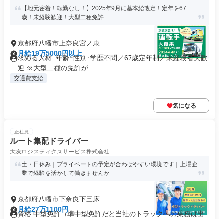
【地元密着！転勤なし！】2025年9月に基本給改定！定年を67
歳！未経験歓迎！大型二種免許...
京都府八幡市上奈良宮ノ東
月給19万5000円以上
求める人材: 年齢･性別･学歴不問／67歳定年制／未経験者大歓
迎 ※大型二種の免許が...
交通費支給
気になる
正社員
ルート集配ドライバー
大友ロジスティクスサービス株式会社
土・日休み｜プライベートの予定が合わせやすい環境です｜上場企
業で経験を活かして働きませんか
京都府八幡市下奈良下三床
月給27万1100円
資格 中型免許（準中型免許だと当社のトラックへの乗務は出