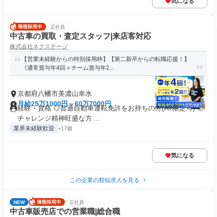
気になる
正社員
中古車の買取・査定スタッフ|来店客対応
株式会社ネクステージ
【営業未経験からの特別採用枠】【第二新卒からの転職応援！】
《通常賞与年4回＋チーム賞与年2...
京都府八幡市美濃山幸水
月給25万1000円～60万7000円
経験・資格 ◎普通自動車運転免許をお持ちの方(AT限定可) ◎
チャレンジ精神旺盛な方 ...
業界未経験歓迎
+17個
気になる
この企業の類似求人を見る
NEW
正社員
中古車販売店での営業職|総合職