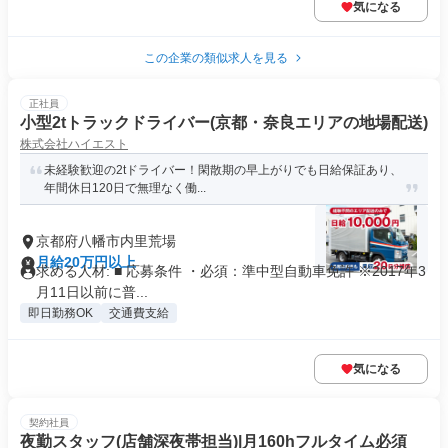
気になる
この企業の類似求人を見る
正社員
小型2tトラックドライバー(京都・奈良エリアの地場配送)
株式会社ハイエスト
未経験歓迎の2tドライバー！閑散期の早上がりでも日給保証あり、
年間休日120日で無理なく働...
京都府八幡市内里荒場
月給20万円以上
求める人材: ■ 応募条件 ・必須：準中型自動車免許 ※2017年3
月11日以前に普...
即日勤務OK
交通費支給
気になる
契約社員
夜勤スタッフ(店舗深夜帯担当)|月160hフルタイム必須