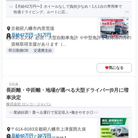
【月給42万円〜】ホイールなしで負担少なめ！1人1台の専用車で
快適ドライビング。ルートに応...
京都府八幡市内里荒場
月給42万円～51万円
求める人材: 必須：大型自動車免許 ※中型免許を取得済の方の
資格取得支援があります（...
即日勤務OK
交通費支給
気になる
正社員
長距離・中距離・地場が選べる大型ドライバー|9月に増
車決定
株式会社 ロンコ・ジャパン
業績好調！選べる運行で安定収入+働きやすさ◎
〒614-8183京都府八幡市上津屋西久保
月給40万円～58万円