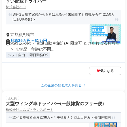
すい配送ドライバー
株式会社ACT
週休2日制で家族からも喜ばれる✨✧未経験でも前職から年収150万
以上UP多数⭕️
京都府八幡市
月給35万円～61万円
求める人材: ＜普通自動車免許(AT限定可)だけあれば応募可能
＞ ※学歴、年齢は不問...
シフト自由
即日勤務OK
気になる
この企業の類似求人を見る
正社員
大型ウィング車ドライバー(一般雑貨のフリー便)
株式会社エムズトランスポート
選べる車種＆高月給38万～✨手積みナシ◎土日休み・長期休暇有