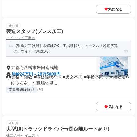
気になる
正社員
製造スタッフ(プレス加工)
エイ・シイ工業㈱
【製造／正社員】未経験OK！工場移転リニューアル！冷暖房完
備！マイカー通勤OK！
京都府八幡市岩田南浅地
月給24万円～28万5000円
資格・経験 ■職務経験不問 ■男女不問 ■年齢不問 ◇未経験者O
K ◇安定した職場で働...
業界未経験歓迎
+5個
気になる
正社員
大型10tトラックドライバー(長距離ルートあり)
株式会社ハイエスト