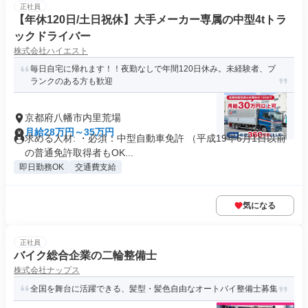
正社員
【年休120日/土日祝休】大手メーカー専属の中型4tトラ
ックドライバー
株式会社ハイエスト
毎日自宅に帰れます！！夜勤なしで年間120日休み。未経験者、ブ
ランクのある方も歓迎
京都府八幡市内里荒場
月給28万円～35万円
求める人材: ・必須：中型自動車免許 （平成19年6月1日以前
の普通免許取得者もOK...
即日勤務OK
交通費支給
気になる
正社員
バイク総合企業の二輪整備士
株式会社ナップス
全国を舞台に活躍できる、髪型・髪色自由なオートバイ整備士募集