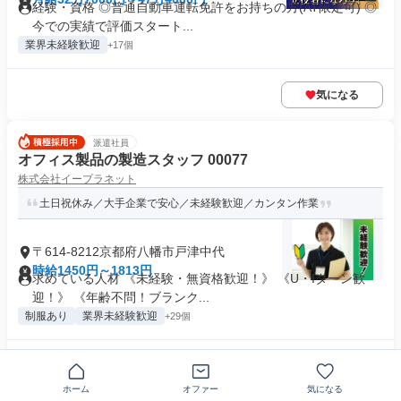
経験・資格 ◎普通自動車運転免許をお持ちの方(AT限定可) ◎
今での実績で評価スタート...
業界未経験歓迎
+17個
気になる
派遣社員
オフィス製品の製造スタッフ 00077
株式会社イープラネット
土日祝休み／大手企業で安心／未経験歓迎／カンタン作業
〒614-8212京都府八幡市戸津中代
時給1450円～1813円
求めている人材 《未経験・無資格歓迎！》 《U・Iターン歓
迎！》 《年齢不問！ブランク...
制服あり
業界未経験歓迎
+29個
気になる
ホーム
オファー
気になる