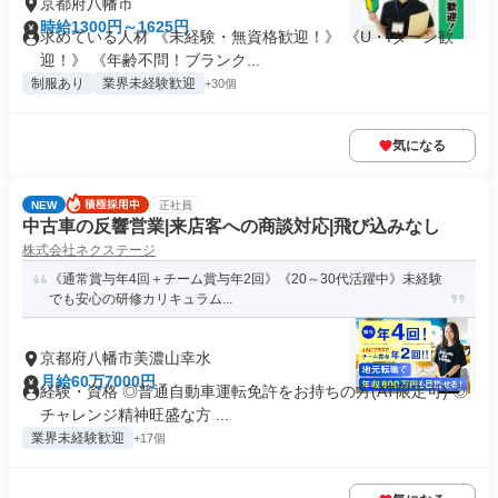
京都府八幡市
時給1300円～1625円
求めている人材 《未経験・無資格歓迎！》 《U・Iターン歓
迎！》 《年齢不問！ブランク...
制服あり
業界未経験歓迎
+30個
気になる
NEW
正社員
中古車の反響営業|来店客への商談対応|飛び込みなし
株式会社ネクステージ
《通常賞与年4回＋チーム賞与年2回》《20～30代活躍中》未経験
でも安心の研修カリキュラム...
京都府八幡市美濃山幸水
月給60万7000円
経験・資格 ◎普通自動車運転免許をお持ちの方(AT限定可) ◎
チャレンジ精神旺盛な方 ...
業界未経験歓迎
+17個