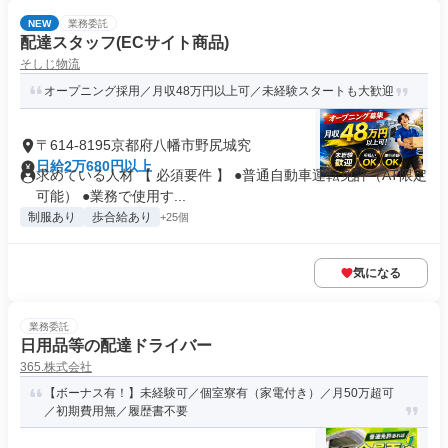
NEW
業務委託
配達スタッフ(ECサイト商品)
そしじ物流
オープニング採用／月収48万円以上可／未経験スタートも大歓迎
〒614-8195京都府八幡市野尻城究
日給2万680円以上
求めている人材 【 必須要件 】 ●普通自動車運転免許（AT限定
可能） ●業務で使用す...
制服あり
歩合給あり
+25個
気になる
業務委託
日用品等の配達ドライバー
365.株式会社
【ボーナス有！】未経験可／個室寮有（家電付き）／月50万超可
／初期費用無／履歴書不要