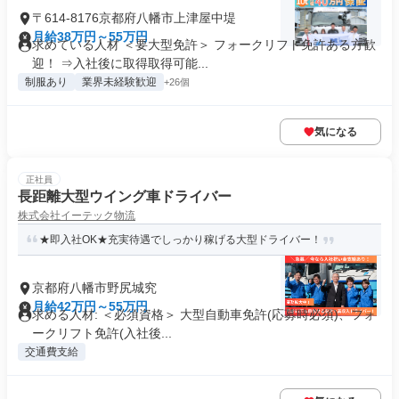
〒614-8176京都府八幡市上津屋中堤
月給38万円～55万円
求めている人材 ＜要大型免許＞ フォークリフト免許ある方歓
迎！ ⇒入社後に取得取得可能...
制服あり
業界未経験歓迎
+26個
気になる
正社員
長距離大型ウイング車ドライバー
株式会社イーテック物流
★即入社OK★充実待遇でしっかり稼げる大型ドライバー！
京都府八幡市野尻城究
月給42万円～55万円
求める人材: ＜必須資格＞ 大型自動車免許(応募時必須)、フォ
ークリフト免許(入社後...
交通費支給