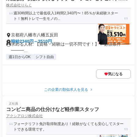
株式会社りらく
週30時間以上で最低収入1時間2,340円〜！85％が未経験スター
ト！無料トレで一生モノの...
京都府八幡市八幡五反田
時給2340円～3510円
求める人材: 【資格・経験は一切不問です！】 ✅必須条件 ━━
━━━...
週1日からOK
シフト自由
気になる
この企業の類似求人を見る
正社員
コンビニ商品の仕分けなど軽作業スタッフ
アクシアロジ株式会社
フォークリフト免許取得制度あり！経験がなくても安心してスター
トできる環境です。