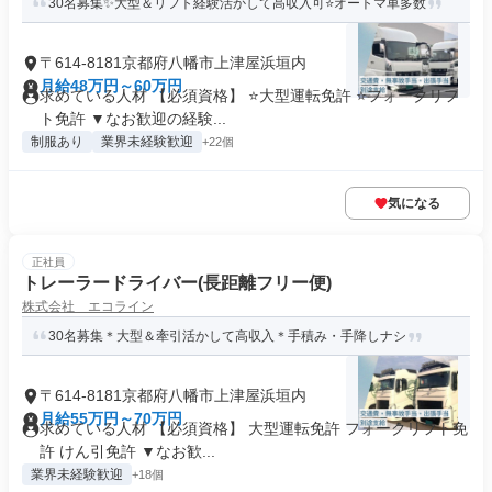
30名募集✨大型＆リフト経験活かして高収入可⭐オートマ車多数
〒614-8181京都府八幡市上津屋浜垣内
月給48万円～60万円
求めている人材 【必須資格】 ⭐大型運転免許 ⭐フォークリフ
ト免許 ▼なお歓迎の経験...
制服あり
業界未経験歓迎
+22個
気になる
正社員
トレーラードライバー(長距離フリー便)
株式会社 エコライン
30名募集＊大型＆牽引活かして高収入＊手積み・手降しナシ
〒614-8181京都府八幡市上津屋浜垣内
月給55万円～70万円
求めている人材 【必須資格】 大型運転免許 フォークリフト免
許 けん引免許 ▼なお歓...
業界未経験歓迎
+18個