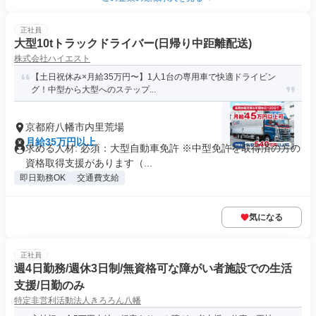
正社員
大型10tトラックドライバー(日帰り中距離配送)
株式会社ハイエスト
【土日祝休み×月給35万円〜】1人1台の専用車で快適ドライビン
グ！中型から大型へのステップ...
京都府八幡市内里荒場
月給35万円以上
求める人材: 必須：大型自動車免許 ※中型免許を取得済の方の
資格取得支援があります（...
即日勤務OK
交通費支給
気になる
正社員
週4日勤務/週休3日制/無資格可な障がい者施設での生活
支援/日勤のみ
特定非営利活動法人きろろん八幡