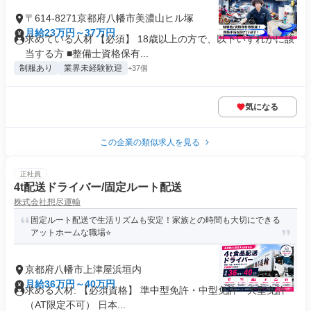
〒614-8271京都府八幡市美濃山ヒル塚
月給23万円～37万円
求めている人材 【必須】 18歳以上の方で、以下いずれかに該
当する方 ■整備士資格保有...
制服あり
業界未経験歓迎
+37個
気になる
この企業の類似求人を見る
正社員
4t配送ドライバー/固定ルート配送
株式会社想尽運輸
固定ルート配送で生活リズムも安定！家族との時間も大切にできる
アットホームな職場⭐
京都府八幡市上津屋浜垣内
月給36万円～40万円
求める人材: 【必須資格】 準中型免許・中型免許・大型免許
（AT限定不可） 日本...