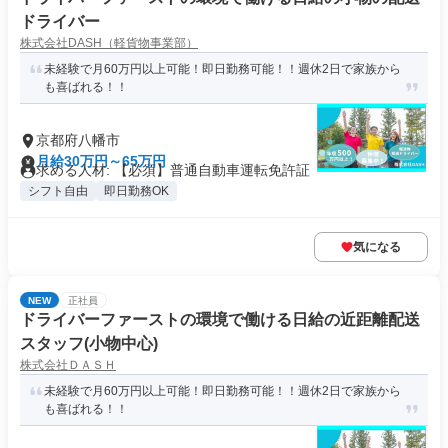
ドライバー
株式会社DASH（軽貨物事業部）
未経験で月60万円以上可能！即日勤務可能！！週休2日で家族から
も喜ばれる！！
京都府八幡市
月給30万円～65万円
求める人材: 【必須】普通自動車運転免許証
シフト自由
即日勤務OK
気になる
NEW
正社員
ドライバーファーストの環境で働ける日給の近距離配送
スタッフ(小物中心)
株式会社ＤＡＳＨ
未経験で月60万円以上可能！即日勤務可能！！週休2日で家族から
も喜ばれる！！