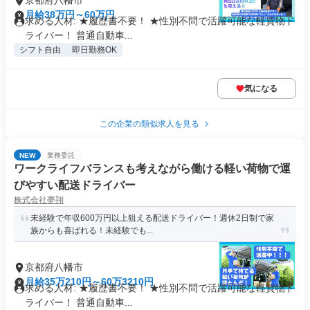
京都府八幡市
月給38万円～60万円
求める人材: ★履歴書不要！ ★性別不問で活躍可能な軽貨物ド
ライバー！ 普通自動車...
シフト自由
即日勤務OK
気になる
この企業の類似求人を見る
NEW
業務委託
ワークライフバランスも考えながら働ける軽い荷物で運
びやすい配送ドライバー
株式会社夢翔
未経験で年収600万円以上狙える配送ドライバー！週休2日制で家
族からも喜ばれる！未経験でも...
京都府八幡市
月給35万210円～60万3210円
求める人材: ★履歴書不要！ ★性別不問で活躍可能な軽貨物ド
ライバー！ 普通自動車...