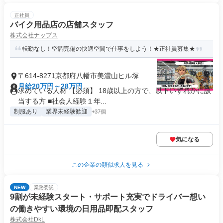
正社員
バイク用品店の店舗スタッフ
株式会社ナップス
転勤なし！空調完備の快適空間で仕事をしよう！★正社員募集★
〒614-8271京都府八幡市美濃山ヒル塚
月給20万円～28万円
求めている人材 【必須】 18歳以上の方で、以下いずれかに該
当する方 ■社会人経験１年...
制服あり
業界未経験歓迎
+37個
気になる
この企業の類似求人を見る
NEW
業務委託
9割が未経験スタート・サポート充実でドライバー想い
の働きやすい環境の日用品即配スタッフ
株式会社DkL