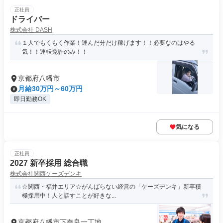
正社員
ドライバー
株式会社 DASH
１人でもくもく作業！運んだ分だけ稼げます！！必要なのはやる
気！！運転免許のみ！！
京都府八幡市
月給30万円～60万円
即日勤務OK
気になる
正社員
2027 新卒採用 総合職
株式会社関西ケーズデンキ
☆関西・福井エリア☆がんばらない経営の「ケーズデンキ」新卒積
極採用中！人と話すことが好きな...
京都府八幡市下奈良一丁地