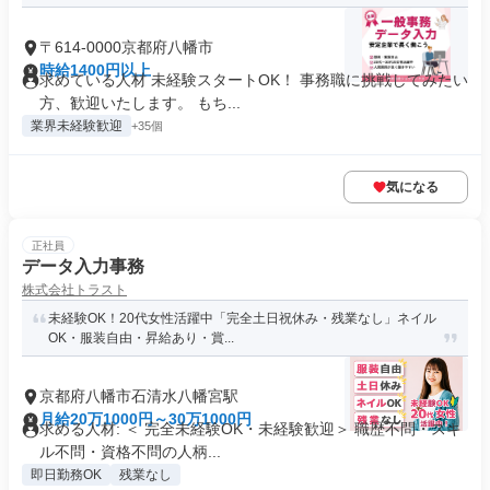
〒614-0000京都府八幡市
時給1400円以上
求めている人材 未経験スタートOK！ 事務職に挑戦してみたい
方、歓迎いたします。 もち...
業界未経験歓迎
+35個
気になる
正社員
データ入力事務
株式会社トラスト
未経験OK！20代女性活躍中「完全土日祝休み・残業なし」ネイル
OK・服装自由・昇給あり・賞...
京都府八幡市石清水八幡宮駅
月給20万1000円～30万1000円
求める人材: ＜ 完全未経験OK・未経験歓迎＞ 職歴不問・スキ
ル不問・資格不問の人柄...
即日勤務OK
残業なし