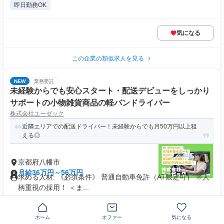
即日勤務OK
気になる
この企業の類似求人を見る
NEW
業務委託
未経験からでも安心スタート・配送デビューをしっかり
サポートの小物雑貨商品の軽バンドライバー
株式会社ユーゼック
近隣エリアでの配送ドライバー！未経験からでも月50万円以上狙
える◎
京都府八幡市
月給36万円～56万円
求める人材: 《必須条件》 普通自動車免許（AT限定可） ※人
柄重視の採用！ ＜ま...
気になる
ホーム
オファー
気になる