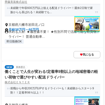
齊藤美装株式会社
未経験で年収600万円以上狙える配送ドライバー！週休2日制で家
族からも喜ばれる！未経験でも...
京都府八幡市岩田北ノ口
月給38万円～60万円
求める人材: ★履歴書不要！ ★性別不問で活躍可能な軽貨物ド
ライバー！ 普通自動車...
即日勤務OK
気になる
NEW
業務委託
働くことで人生が変わる!定着率9割以上の地域密着の軽
い荷物で運びやすい配送ドライバー
株式会社ＥＮＴＥＲ
前職から年収200万円UPするドライバーも！未経験からスタート9
割！！定着率98％以上！！