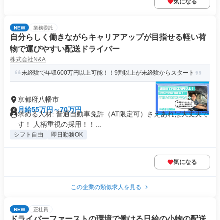
気になる
NEW
業務委託
自分らしく働きながらキャリアアップが目指せる軽い荷
物で運びやすい配送ドライバー
株式会社N&A
未経験で年収600万円以上可能！！9割以上が未経験からスタート
京都府八幡市
月給55万円～70万円
求める人材: 普通自動車免許（AT限定可）さえあれば大丈夫で
す！ 人柄重視の採用！！...
シフト自由
即日勤務OK
気になる
この企業の類似求人を見る
NEW
正社員
ドライバーファーストの環境で働ける日給の小物の配送