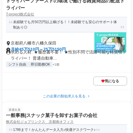
ドライバーファーストの環境で働ける雑貨商品の配送ド
ライバー
T-project株式会社
未経験でも月50万円以上稼げる！！未経験でも安心のサポート体
制あり◎
京都府八幡市八幡久保田
月給45万510円～75万5150円
求める人材: ★履歴書不要！ ★性別不問で活躍可能な軽貨物ド
ライバー！ 普通自動車...
シフト自由
即日勤務OK
+1個
気になる
この企業の類似求人を見る
派遣社員
一般事務|スナック菓子を卸すお菓子の会社
株式会社ジョブリンクス 京都南オフィス
17時まで！かんたんデータ入力♪快適デスクワーク♪