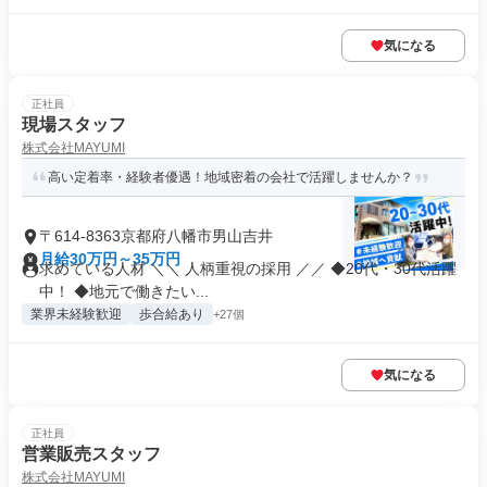
気になる
正社員
現場スタッフ
株式会社MAYUMI
高い定着率・経験者優遇！地域密着の会社で活躍しませんか？
〒614-8363京都府八幡市男山吉井
月給30万円～35万円
求めている人材 ＼＼ 人柄重視の採用 ／／ ◆20代・30代活躍
中！ ◆地元で働きたい...
業界未経験歓迎
歩合給あり
+27個
気になる
正社員
営業販売スタッフ
株式会社MAYUMI