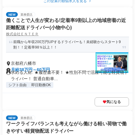
この企業の類似求人を見る
NEW
業務委託
働くことで人生が変わる!定着率9割以上の地域密着の近
距離配送ドライバー(小物中心)
株式会社ＥＮＴＥＲ
前職から年収200万円UPするドライバーも！未経験からスタート9
割！！定着率98％以上！！
京都府八幡市
月給38万円～60万円
求める人材: ★履歴書不要！ ★性別不問で活躍可能な軽貨物ド
ライバー！ 普通自動車...
シフト自由
即日勤務OK
気になる
NEW
業務委託
ワークライフバランスも考えながら働ける軽い荷物で働
きやすい軽貨物配送ドライバー