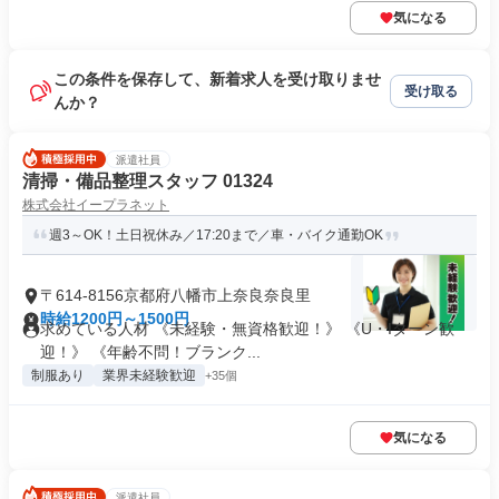
気になる
この条件を保存して、新着求人を受け取りませ
受け取る
んか？
派遣社員
清掃・備品整理スタッフ 01324
株式会社イープラネット
週3～OK！土日祝休み／17:20まで／車・バイク通勤OK
〒614-8156京都府八幡市上奈良奈良里
時給1200円～1500円
求めている人材 《未経験・無資格歓迎！》 《U・Iターン歓
迎！》 《年齢不問！ブランク...
制服あり
業界未経験歓迎
+35個
気になる
派遣社員