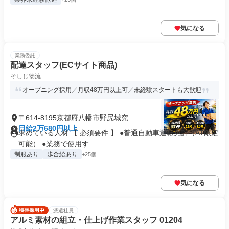
気になる
業務委託
配達スタッフ(ECサイト商品)
そしじ物流
オープニング採用／月収48万円以上可／未経験スタートも大歓迎
〒614-8195京都府八幡市野尻城究
日給2万680円以上
求めている人材 【 必須要件 】 ●普通自動車運転免許（AT限定
可能） ●業務で使用す...
制服あり
歩合給あり
+25個
気になる
派遣社員
アルミ素材の組立・仕上げ作業スタッフ 01204