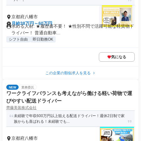
バー！
京都府八幡市
月給38万円～60万円
求める人材: ★履歴書不要！ ★性別不問で活躍可能な軽貨物ド
ライバー！ 普通自動車...
シフト自由
即日勤務OK
気になる
この企業の類似求人を見る
NEW
業務委託
ワークライフバランスも考えながら働ける軽い荷物で運
びやすい配送ドライバー
齊藤美装株式会社
未経験で年収600万円以上狙える配送ドライバー！週休2日制で家
族からも喜ばれる！未経験でも...
京都府八幡市