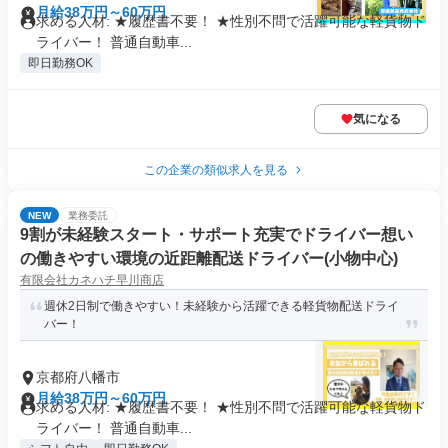
月給38万円～60万円
求める人材: ★履歴書不要！ ★性別不問で活躍可能な軽貨物ド
ライバー！ 普通自動車...
即日勤務OK
気になる
この企業の類似求人を見る
NEW
業務委託
9割が未経験スタート・サポート充実でドライバー想い
の働きやすい環境の近距離配送ドライバー(小物中心)
有限会社カネハチ早川商店
週休2日制で働きやすい！未経験から活躍できる軽貨物配送ドライ
バー！
京都府八幡市
月給38万円～60万円
求める人材: ★履歴書不要！ ★性別不問で活躍可能な軽貨物ド
ライバー！ 普通自動車...