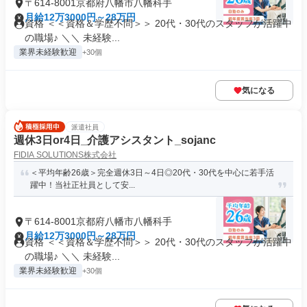
〒614-8001京都府八幡市八幡科手
月給12万3000円～28万円
資格 ＜＜資格＆学歴不問＞＞ 20代・30代のスタッフが活躍中
の職場♪ ＼＼ 未経験...
業界未経験歓迎
+30個
気になる
派遣社員
週休3日or4日_介護アシスタント_sojanc
FIDIA SOLUTIONS株式会社
＜平均年齢26歳＞完全週休3日～4日◎20代・30代を中心に若手活
躍中！当社正社員として安...
〒614-8001京都府八幡市八幡科手
月給12万3000円～28万円
資格 ＜＜資格＆学歴不問＞＞ 20代・30代のスタッフが活躍中
の職場♪ ＼＼ 未経験...
業界未経験歓迎
+30個