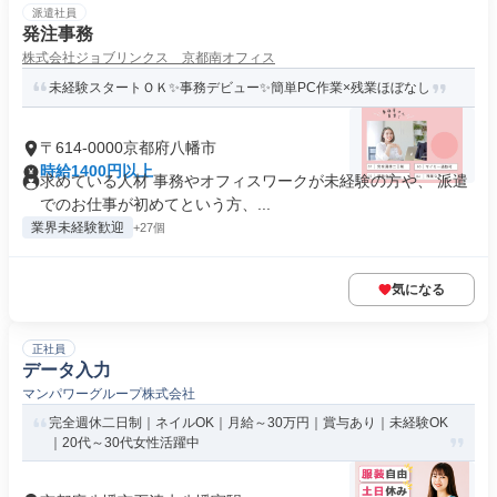
派遣社員
発注事務
株式会社ジョブリンクス 京都南オフィス
未経験スタートＯＫ✨事務デビュー✨簡単PC作業×残業ほぼなし
〒614-0000京都府八幡市
時給1400円以上
求めている人材 事務やオフィスワークが未経験の方や、 派遣
でのお仕事が初めてという方、...
業界未経験歓迎
+27個
気になる
正社員
データ入力
マンパワーグループ株式会社
完全週休二日制｜ネイルOK｜月給～30万円｜賞与あり｜未経験OK
｜20代～30代女性活躍中