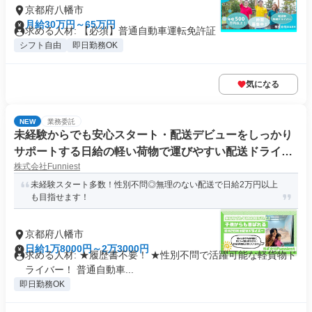
京都府八幡市
月給30万円～65万円
求める人材: 【必須】普通自動車運転免許証
シフト自由
即日勤務OK
気になる
NEW
業務委託
未経験からでも安心スタート・配送デビューをしっかり
サポートする日給の軽い荷物で運びやすい配送ドライバ
株式会社Funniest
ー
未経験スタート多数！性別不問◎無理のない配送で日給2万円以上
も目指せます！
京都府八幡市
日給1万8000円～2万3000円
求める人材: ★履歴書不要！ ★性別不問で活躍可能な軽貨物ド
ライバー！ 普通自動車...
即日勤務OK