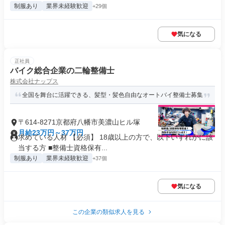
制服あり
業界未経験歓迎
+29個
気になる
正社員
バイク総合企業の二輪整備士
株式会社ナップス
全国を舞台に活躍できる、髪型・髪色自由なオートバイ整備士募集
〒614-8271京都府八幡市美濃山ヒル塚
月給23万円～37万円
求めている人材 【必須】 18歳以上の方で、以下いずれかに該
当する方 ■整備士資格保有...
制服あり
業界未経験歓迎
+37個
気になる
この企業の類似求人を見る