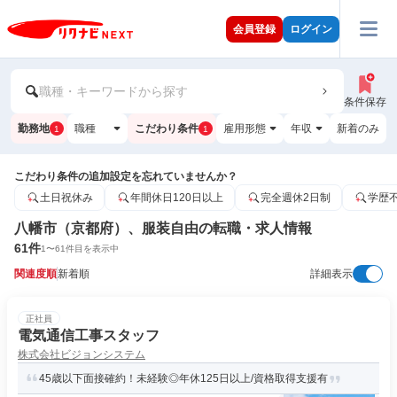
会員登録
ログイン
職種・キーワードから探す
条件保存
勤務地
職種
こだわり条件
雇用形態
年収
新着のみ
1
1
こだわり条件の追加設定を忘れていませんか？
土日祝休み
年間休日120日以上
完全週休2日制
学歴
八幡市（京都府）、服装自由の転職・求人情報
61
件
1
〜
61
件目を表示中
関連度順
新着順
詳細表示
正社員
電気通信工事スタッフ
株式会社ビジョンシステム
45歳以下面接確約！未経験◎年休125日以上/資格取得支援有