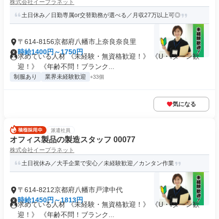
株式会社イープラネット
土日休み／日勤専属or交替勤務が選べる／月収27万以上可◎
〒614-8156京都府八幡市上奈良奈良里
時給1400円～1750円
求めている人材 《未経験・無資格歓迎！》 《U・Iターン歓
迎！》 《年齢不問！ブランク...
制服あり
業界未経験歓迎
+33個
気になる
派遣社員
オフィス製品の製造スタッフ 00077
株式会社イープラネット
土日祝休み／大手企業で安心／未経験歓迎／カンタン作業
〒614-8212京都府八幡市戸津中代
時給1450円～1813円
求めている人材 《未経験・無資格歓迎！》 《U・Iターン歓
迎！》 《年齢不問！ブランク...