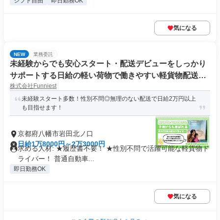
シフト自由
即日勤務OK
気になる
NEW
業務委託
未経験からでも安心スタート・配送デビューをしっかり
サポートする日給の軽い荷物で働きやすい軽貨物配送ド
株式会社Funniest
ライバー
未経験スタート多数！性別不問◎無理のない配送で日給2万円以上
も目指せます！
京都府八幡市岩田北ノ口
日給1万8000円～2万3000円
求める人材: ★履歴書不要！ ★性別不問で活躍可能な軽貨物ド
ライバー！ 普通自動車...
即日勤務OK
気になる