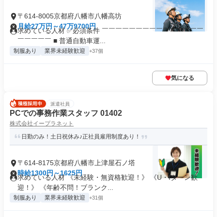
〒614-8005京都府八幡市八幡高坊
月給27万円～47万9700円
求めている人材 ✅必須条件 ￣￣￣￣￣￣￣￣￣￣￣￣￣￣￣
￣￣￣￣￣ ■ 普通自動車運...
制服あり
業界未経験歓迎
+37個
気になる
派遣社員
PCでの事務作業スタッフ 01402
株式会社イープラネット
日勤のみ！土日祝休み♪正社員雇用制度あり！
〒614-8175京都府八幡市上津屋石ノ塔
時給1300円～1625円
求めている人材 《未経験・無資格歓迎！》 《U・Iターン歓
迎！》 《年齢不問！ブランク...
制服あり
業界未経験歓迎
+31個