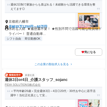
週休2日制で家族からも喜ばれる！未経験から活躍できる環境を整
えてます◎
京都府八幡市
月給35万1250円～60万円
求める人材: ★履歴書不要！ ★性別不問で活躍可能な軽貨物ド
ライバー！ 普通自動車...
シフト自由
即日勤務OK
気になる
この企業の類似求人を見る
派遣社員
週休3日or4日_介護スタッフ_sojanc
FIDIA SOLUTIONS株式会社
＜平均年齢26歳＞完全週休3日～4日◎20代・30代を中心に若手活
躍中！当社正社員として安...