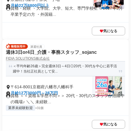
月給22万6800円以上
資格・経験 ・大学院、大学、短大、専門学校生 ※2027年3月
卒業予定の方 ・外国籍...
気になる
派遣社員
週休3日or4日_介護・事務スタッフ_sojanc
FIDIA SOLUTIONS株式会社
＜平均年齢26歳＞完全週休3日～4日◎20代・30代を中心に若手活
躍中！当社正社員として安...
〒614-8001京都府八幡市八幡科手
月給12万3000円～28万円
資格 ＜＜資格＆学歴不問＞＞ 20代・30代のスタッフが活躍中
の職場♪ ＼＼ 未経験...
業界未経験歓迎
+31個
気になる