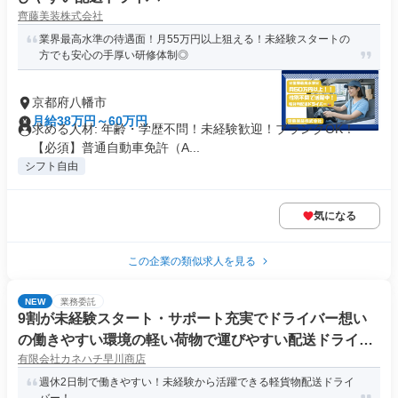
齊藤美装株式会社
業界最高水準の待遇面！月55万円以上狙える！未経験スタートの
方でも安心の手厚い研修体制◎
京都府八幡市
月給38万円～60万円
求める人材: 年齢・学歴不問！未経験歓迎！ブランクOK！
【必須】普通自動車免許（A...
シフト自由
気になる
この企業の類似求人を見る
NEW
業務委託
9割が未経験スタート・サポート充実でドライバー想い
の働きやすい環境の軽い荷物で運びやすい配送ドライバ
有限会社カネハチ早川商店
ー
週休2日制で働きやすい！未経験から活躍できる軽貨物配送ドライ