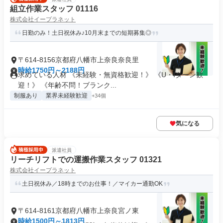
組立作業スタッフ 01116
株式会社イープラネット
日勤のみ！土日祝休み♪10月末までの短期募集◎
〒614-8156京都府八幡市上奈良奈良里
時給1750円～2188円
求めている人材 《未経験・無資格歓迎！》 《U・Iターン歓
迎！》 《年齢不問！ブランク...
制服あり
業界未経験歓迎
+34個
気になる
派遣社員
リーチリフトでの運搬作業スタッフ 01321
株式会社イープラネット
土日祝休み／18時までのお仕事！／マイカー通勤OK
〒614-8161京都府八幡市上奈良宮ノ東
時給1500円～1813円