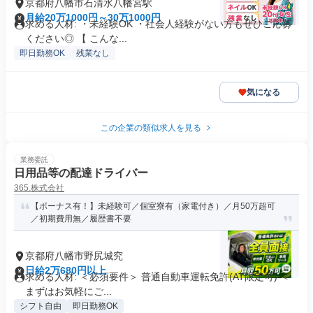
京都府八幡市石清水八幡宮駅
月給20万1000円～30万1000円
求める人材: ・未経験OK ・社会人経験がない方もぜひご応募
ください◎ 【 こんな...
即日勤務OK
残業なし
気になる
この企業の類似求人を見る
業務委託
日用品等の配達ドライバー
365.株式会社
【ボーナス有！】未経験可／個室寮有（家電付き）／月50万超可
／初期費用無／履歴書不要
京都府八幡市野尻城究
日給2万680円以上
求める人材: ＜必須要件＞ 普通自動車運転免許(AT限定可) ＜
まずはお気軽にご...
シフト自由
即日勤務OK