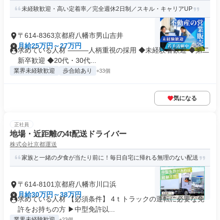
未経験歓迎・高い定着率／完全週休2日制／スキル・キャリアUP
〒614-8363京都府八幡市男山吉井
月給25万円～27万円
求めている人材 ―――人柄重視の採用 ◆未経験者歓迎 ◆第二
新卒歓迎 ◆20代・30代...
業界未経験歓迎
歩合給あり
+33個
気になる
正社員
地場・近距離の4t配送ドライバー
株式会社京都運送
家族と一緒の夕食が当たり前に！毎日自宅に帰れる無理のない配送
〒614-8101京都府八幡市川口浜
月給30万円～38万円
求めている人材 【必須条件】 4ｔトラックの運転に必要な免
許をお持ちの方 ▶中型免許以...
業界未経験歓迎
+23個