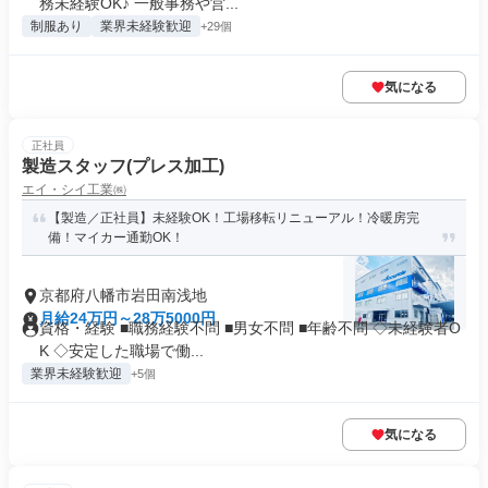
務未経験OK♪ 一般事務や営...
制服あり
業界未経験歓迎
+29個
気になる
正社員
製造スタッフ(プレス加工)
エイ・シイ工業㈱
【製造／正社員】未経験OK！工場移転リニューアル！冷暖房完
備！マイカー通勤OK！
京都府八幡市岩田南浅地
月給24万円～28万5000円
資格・経験 ■職務経験不問 ■男女不問 ■年齢不問 ◇未経験者O
K ◇安定した職場で働...
業界未経験歓迎
+5個
気になる