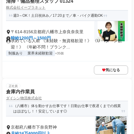
清掃・備品整理スタッフ 01324
株式会社イープラネット
週3～OK！土日祝休み／17:20まで／車・バイク通勤OK
〒614-8156京都府八幡市上奈良奈良里
時給1200円～1500円
求めている人材 《未経験・無資格歓迎！》 《U・Iターン歓
迎！》 《年齢不問！ブランク...
制服あり
業界未経験歓迎
+35個
気になる
正社員
倉庫内作業員
ダイシン物流株式会社
（八幡市）体を動かすお仕事です！日勤お仕事で夜遅くまでの残業
はほぼなし！！安定しています◎
京都府八幡市下奈良野神
月給24万4000円以上