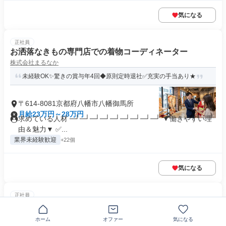
気になる
正社員
お洒落なきもの専門店での着物コーディネーター
株式会社まるなか
未経験OK✨驚きの賞与年4回◆原則定時退社✅充実の手当あり★
〒614-8081京都府八幡市八幡御馬所
月給23万円～28万円
求めている人材 ─┘─┘─┘─┘─┘─┘─┘─┘─┘ ▼働きやすい理
由＆魅力▼ ✅...
業界未経験歓迎
+22個
気になる
正社員
10t夜間近距離配送ドライバー
全京運輸株式会社
ホーム
オファー
気になる