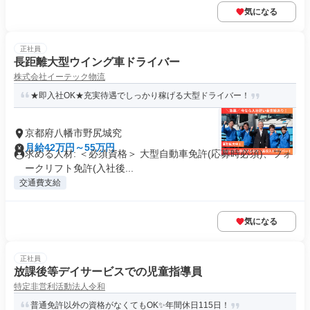
気になる
正社員
長距離大型ウイング車ドライバー
株式会社イーテック物流
★即入社OK★充実待遇でしっかり稼げる大型ドライバー！
京都府八幡市野尻城究
月給42万円～55万円
求める人材: ＜必須資格＞ 大型自動車免許(応募時必須)、フォ
ークリフト免許(入社後...
交通費支給
気になる
正社員
放課後等デイサービスでの児童指導員
特定非営利活動法人令和
普通免許以外の資格がなくてもOK✨年間休日115日！