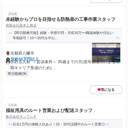
正社員
未経験からプロを目指せる防熱扉の工事作業スタッフ
有限会社坂本工務店
【即日勤務可能】経験・学歴不問・月収30万〜/職場体験や日払い
等相談可！10〜30代を中心...
京都府八幡市
月給30万円以上
求める人材: ＜必須条件＞ 35歳までの方(若年層雇用による長
期キャリア形成のため)...
即日勤務OK
気になる
正社員
福祉用具のルート営業および配送スタッフ
株式会社サンてらす
日当1万円の体験入社あり！20・30代活躍中のルート営業◎