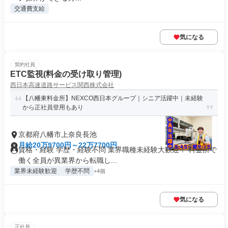
交通費支給
気になる
契約社員
ETC監視(料金の受け取り管理)
西日本高速道路サービス関西株式会社
【八幡東料金所】NEXCO西日本グループ｜シニア活躍中｜未経験
から正社員登用もあり
京都府八幡市上奈良長池
月給20万9700円～22万7700円
資格・経験 学歴・経験不問 業界職種未経験大歓迎！ 料金所で
働く全員が異業界から転職し...
業界未経験歓迎
学歴不問
+4個
気になる
正社員