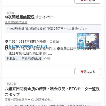
気になる
正社員
4t夜間近距離配送ドライバー
全京運輸株式会社
未経験歓迎(資格取得支援有)月収36.5万円～✨土日祝休み♪
〒614-8114京都府八幡市川口別所
月給36万5000円～45万円
求めている人材 要普通免許以上 ※乗務には中型免許または平
成19年6月1日以前に取得し...
制服あり
業界未経験歓迎
+34個
気になる
契約社員
八幡京田辺料金所の精算・料金収受・ETCモニター監視
スタッフ
西日本高速道路サービス関西株式会社