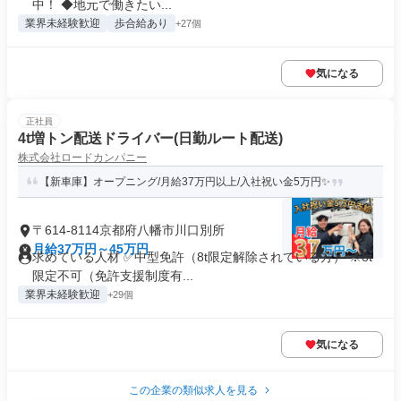
中！ ◆地元で働きたい...
業界未経験歓迎
歩合給あり
+27個
気になる
正社員
4t増トン配送ドライバー(日勤ルート配送)
株式会社ロードカンパニー
【新車庫】オープニング/月給37万円以上/入社祝い金5万円✨
〒614-8114京都府八幡市川口別所
月給37万円～45万円
求めている人材 ✅中型免許（8t限定解除されている方） ※8t
限定不可（免許支援制度有...
業界未経験歓迎
+29個
気になる
この企業の類似求人を見る