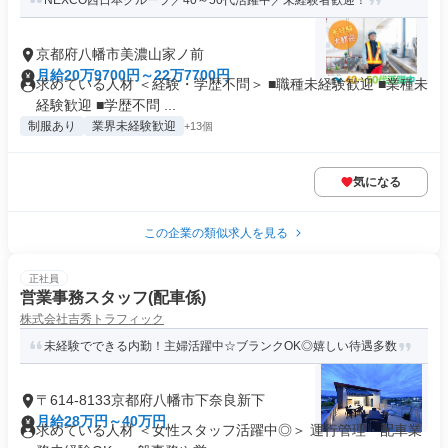
NEXCO西日本グループ／40～50代活躍中／未経験者歓迎！
京都府八幡市美濃山家ノ前
月給20万9700円～22万7700円
求めている人材 ＜経験・学歴不問＞ ■職種未経験歓迎 ■業種未
経験歓迎 ■学歴不問 ...
制服あり
業界未経験歓迎
+13個
気になる
この企業の類似求人を見る
正社員
営業事務スタッフ(配車係)
株式会社吉秀トラフィック
未経験でできる内勤！主婦活躍中☆ブランクOK◎嬉しい待遇多数
〒614-8133京都府八幡市下奈良新下
月給28万円～40万円
求めている人材 ＜女性スタッフ活躍中◎＞ 運行管理・配車業