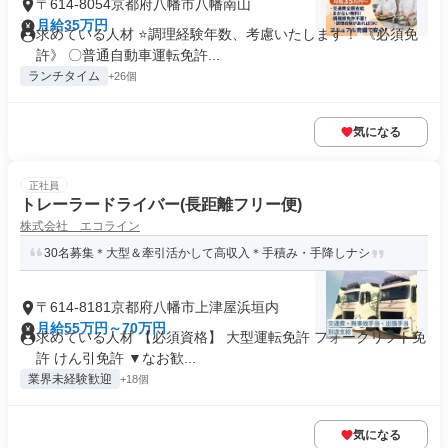
〒614-8054京都府八幡市八幡南山
月給35万円
求めている人材 ⭐調理経験年数、考慮いたします！ 《必須免
許》 〇普通自動車運転免許...
ランチタイム
+26個
気になる
正社員
トレーラードライバー(長距離フリー便)
株式会社 エコライン
30名募集＊大型＆牽引活かして高収入＊手積み・手降しナシ
〒614-8181京都府八幡市上津屋浜垣内
月給55万円～70万円
求めている人材 【必須資格】 大型運転免許 フォークリフト免
許 けん引免許 ▼なお歓...
業界未経験歓迎
+18個
気になる