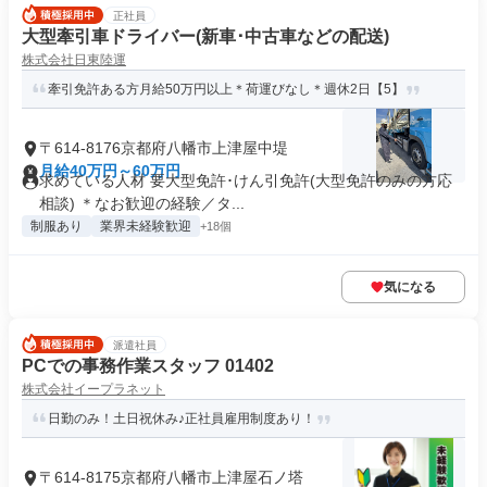
正社員
大型牽引車ドライバー(新車･中古車などの配送)
株式会社日東陸運
牽引免許ある方月給50万円以上＊荷運びなし＊週休2日【5】
〒614-8176京都府八幡市上津屋中堤
月給40万円～60万円
求めている人材 要大型免許･けん引免許(大型免許のみの方応
相談) ＊なお歓迎の経験／タ...
制服あり
業界未経験歓迎
+18個
気になる
派遣社員
PCでの事務作業スタッフ 01402
株式会社イープラネット
日勤のみ！土日祝休み♪正社員雇用制度あり！
〒614-8175京都府八幡市上津屋石ノ塔