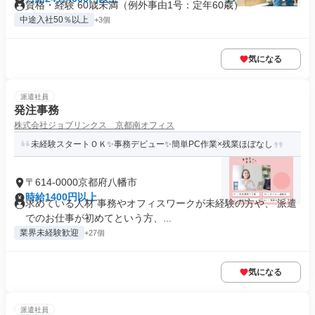
資格・経験 60歳未満（例外事由1号：定年60歳）
中途入社50％以上
+3個
気になる
派遣社員
発注事務
株式会社ジョブリンクス 京都南オフィス
未経験スタートＯＫ✨事務デビュー✨簡単PC作業×残業ほぼなし
〒614-0000京都府八幡市
時給1400円以上
求めている人材 事務やオフィスワークが未経験の方や、 派遣
でのお仕事が初めてという方、...
業界未経験歓迎
+27個
気になる
派遣社員