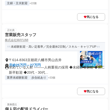
主婦・主夫歓迎
+22個
気になる
正社員
営業販売スタッフ
株式会社MAYUMI
未経験歓迎・高い定着率／完全週休2日制／スキル・キャリアUP
〒614-8363京都府八幡市男山吉井
月給25万円～27万円
求めている人材 ―――人柄重視の採用 ◆未経験者歓迎 ◆第二
新卒歓迎 ◆20代・30代...
業界未経験歓迎
歩合給あり
+33個
気になる
業務委託
個人宅の配送ドライバー