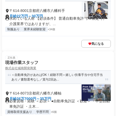
〒614-8001京都府八幡市八幡科手
月給22万円～30万円
求めている人材 【必須条件】 普通自動車免許（AT限定可）
介護業界ではありますが、...
制服あり
業界未経験歓迎
+34個
気になる
正社員
現場作業スタッフ
株式会社城南開発興業
＜自動車免許があればOK！経験不問＞嬉しい扶養手当や住宅手当
あり／書類選考なし／賞与2回あ...
〒614-8073京都府八幡市八幡軸
月給26万7000円～35万円
必要資格・経験 ＜必須＞ ●自動車免許証 ＜歓迎＞ ・中型自動
車免許証 ・土木...
資格取得支援あり
学歴不問
+6個