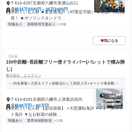
〒614-8287京都府八幡市美濃山出口
月給34万4500円～36万3400円
求めている人材 ★要普通免許（AT限定可能） ★意欲・人柄重
視！ ★ガソリンスタンドで...
制服あり
資格取得支援あり
+33個
気になる
正社員
10t中距離･長距離フリー便ドライバー(パレットで積み降
し)
株式会社 エコライン
30名募集✨大型＆リフト経験活かして高収入可⭐オートマ車多数
〒614-8181京都府八幡市上津屋浜垣内
月給48万円～60万円
求めている人材 【必須資格】 ⭐大型運転免許 ⭐フォークリフ
ト免許 ▼なお歓迎の経験...
制服あり
業界未経験歓迎
+22個