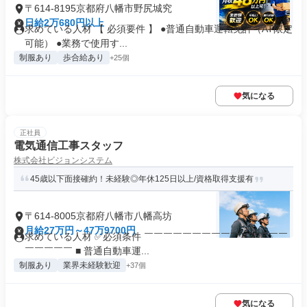
〒614-8195京都府八幡市野尻城究
日給2万680円以上
求めている人材 【 必須要件 】 ●普通自動車運転免許（AT限定
可能） ●業務で使用す...
制服あり
歩合給あり
+25個
気になる
正社員
電気通信工事スタッフ
株式会社ビジョンシステム
45歳以下面接確約！未経験◎年休125日以上/資格取得支援有
〒614-8005京都府八幡市八幡高坊
月給27万円～47万9700円
求めている人材 ✅必須条件 ￣￣￣￣￣￣￣￣￣￣￣￣￣￣￣
￣￣￣￣￣ ■ 普通自動車運...
制服あり
業界未経験歓迎
+37個
気になる