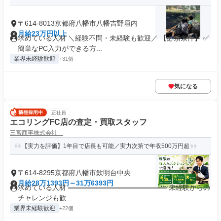
〒614-8013京都府八幡市八幡吉野垣内
月給23万円以上
求めている人材 ＼経験不問・未経験も歓迎／ 【必須条件】 ✅
簡単なPC入力ができる方...
業界未経験歓迎
+31個
気になる
正社員
エコリングFC店の査定・買取スタッフ
三宮商事株式会社
【実力を評価】1年目で店長も可能／実力次第で年収500万円超
〒614-8295京都府八幡市欽明台中央
月給28万1393円～31万6393円
求めている人材 ════════════════════ 未経験からの
チャレンジも歓...
業界未経験歓迎
+22個