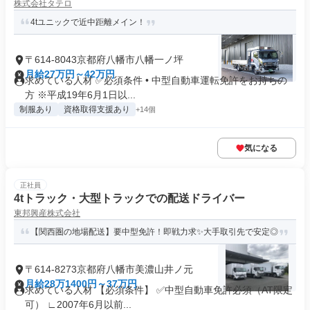
株式会社タテロ
4tユニックで近中距離メイン！
〒614-8043京都府八幡市八幡一ノ坪
月給27万円～42万円
求めている人材 ✅必須条件 • 中型自動車運転免許をお持ちの
方 ※平成19年6月1日以...
制服あり
資格取得支援あり
+14個
気になる
正社員
4tトラック・大型トラックでの配送ドライバー
東邦興産株式会社
【関西圏の地場配送】要中型免許！即戦力求✨大手取引先で安定◎
〒614-8273京都府八幡市美濃山井ノ元
月給28万1400円～37万円
求めている人材 【必須条件】 ✅中型自動車免許必須（AT限定
可） ∟2007年6月以前...