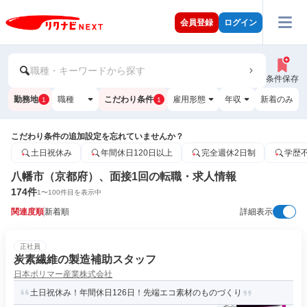
会員登録
ログイン
職種・キーワードから探す
条件保存
勤務地
職種
こだわり条件
雇用形態
年収
新着のみ
1
1
こだわり条件の追加設定を忘れていませんか？
土日祝休み
年間休日120日以上
完全週休2日制
学歴
八幡市（京都府）、面接1回の転職・求人情報
174
件
1
〜
100
件目を表示中
関連度順
新着順
詳細表示
正社員
炭素繊維の製造補助スタッフ
日本ポリマー産業株式会社
土日祝休み！年間休日126日！先端エコ素材のものづくり