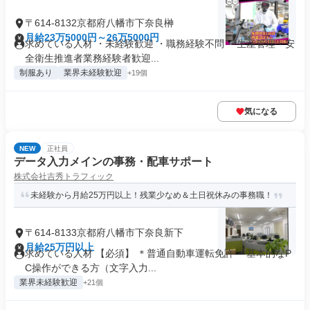
〒614-8132京都府八幡市下奈良榊
月給23万5000円～26万5000円
求めている人材 ・未経験歓迎 ・職務経験不問 ・生産管理・安
全衛生推進者業務経験者歓迎...
制服あり
業界未経験歓迎
+19個
気になる
NEW
正社員
データ入力メインの事務・配車サポート
株式会社吉秀トラフィック
未経験から月給25万円以上！残業少なめ＆土日祝休みの事務職！
〒614-8133京都府八幡市下奈良新下
月給25万円以上
求めている人材 【必須】 ＊普通自動車運転免許 ＊基本的なP
C操作ができる方（文字入力...
業界未経験歓迎
+21個