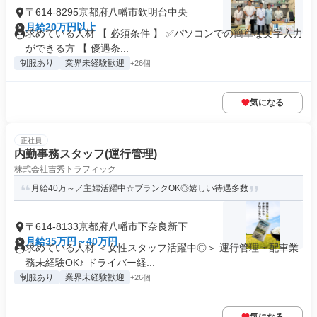
〒614-8295京都府八幡市欽明台中央
月給20万円以上
求めている人材 【 必須条件 】 ✅パソコンでの簡単な文字入力
ができる方 【 優遇条...
制服あり
業界未経験歓迎
+26個
気になる
正社員
内勤事務スタッフ(運行管理)
株式会社吉秀トラフィック
月給40万～／主婦活躍中☆ブランクOK◎嬉しい待遇多数
〒614-8133京都府八幡市下奈良新下
月給35万円～40万円
求めている人材 ＜女性スタッフ活躍中◎＞ 運行管理・配車業
務未経験OK♪ ドライバー経...
制服あり
業界未経験歓迎
+26個