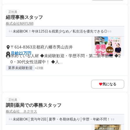
正社員
経理事務スタッフ
株式会社MAYUMI
未経験OK！年休125日＆残業少なめ／私生活を優先できる◎
〒614-8363京都府八幡市男山吉井
月給21万円
求めている人材 ◆未経験歓迎・学歴不問・第二新卒歓迎 ◆2
0・30代女性活躍中！ ◆人...
業界未経験歓迎
+23個
気になる
正社員
調剤薬局での事務スタッフ
株式会社 ネクサス
未経験OK│賞与年2回│夏季・冬期休暇あり│学歴・年齢不問！