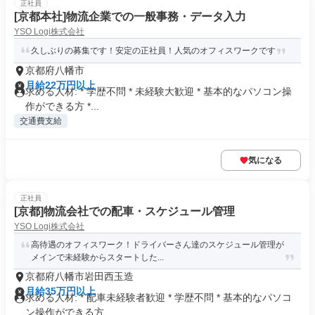
正社員
[京都本社]物流企業での一般事務・データ入力
YSO Logi株式会社
久しぶりの募集です！安定の正社員！人気のオフィスワークです
京都府八幡市
月給22万円以上
求める人材: * 学歴不問 * 未経験大歓迎 * 基本的なパソコン操
作ができる方 *...
交通費支給
気になる
正社員
[京都]物流会社での配車・スケジュール管理
YSO Logi株式会社
高待遇のオフィスワーク！ドライバーさん達のスケジュール管理が
メインで未経験からスタートした...
京都府八幡市岩田西玉造
月給35万円以上
求める人材: * 配車未経験者歓迎 * 学歴不問 * 基本的なパソコ
ン操作ができる方...