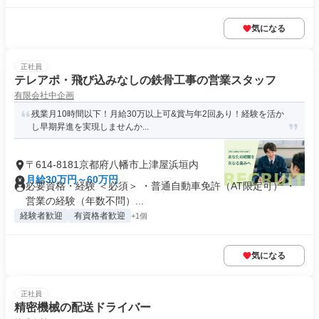
気になる
正社員
テレアポ・飛び込みなしの鉄骨工事の営業スタッフ
有限会社中企画
残業月10時間以下！月給30万以上可&賞与年2回あり！経験を活か
し早期昇進を実現しませんか...
〒614-8181京都府八幡市上津屋浜垣内
月給30万円～60万円
必要資格・経験 ＜必須＞ ・普通自動車免許（AT限定可） ・
営業の経験（年数不問）...
経験者歓迎
有資格者歓迎
+1個
気になる
正社員
精密機械の配送ドライバー