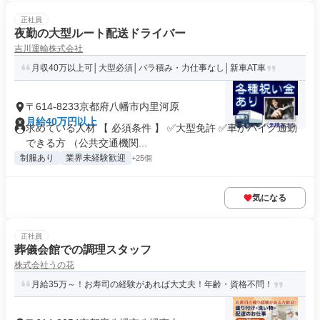
正社員
夜勤の大型ルート配送ドライバー
吉川運輸株式会社
月収40万以上可│大型必須│バラ積み・力仕事なし│新車AT車
〒614-8233京都府八幡市内里河原
月給40万円以上
求めている人材 【 必須条件 】 ✅大型免許 ✅車かバイク通勤
できる方 （公共交通機関...
制服あり
業界未経験歓迎
+25個
気になる
正社員
葬儀会館での調理スタッフ
株式会社うの花
月給35万～！お寿司の経験があれば大丈夫！年齢・資格不問！