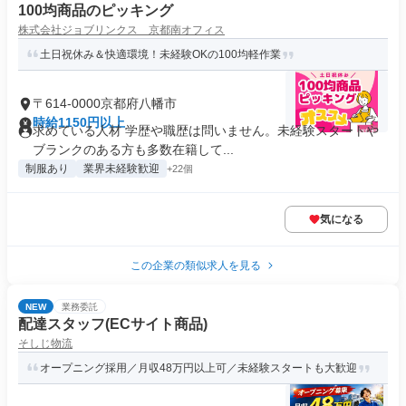
100均商品のピッキング
株式会社ジョブリンクス 京都南オフィス
土日祝休み＆快適環境！未経験OKの100均軽作業
〒614-0000京都府八幡市
時給1150円以上
求めている人材 学歴や職歴は問いません。未経験スタートや
ブランクのある方も多数在籍して...
制服あり
業界未経験歓迎
+22個
気になる
この企業の類似求人を見る
NEW
業務委託
配達スタッフ(ECサイト商品)
そしじ物流
オープニング採用／月収48万円以上可／未経験スタートも大歓迎