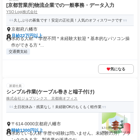
[京都営業所]物流企業での一般事務・データ入力
YSO Logi株式会社
久しぶりの募集です！安定の正社員！人気のオフィスワークです
京都府八幡市
月給22万円以上
求める人材: * 学歴不問 * 未経験大歓迎 * 基本的なパソコン操
作ができる方 *...
交通費支給
気になる
派遣社員
シンプル作業(ケーブル巻きと端子付け)
株式会社ジョブリンクス 京都南オフィス
土日祝休み・残業なし！未経験OKのもくもく軽作業
〒614-0000京都府八幡市
時給1300円以上
求めている人材 学歴や経験は問いません。未経験の方、ブラ
ンクのある方、製造業や派遣のお...