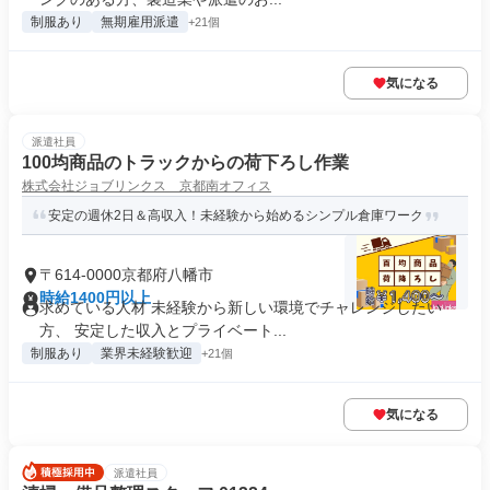
制服あり
無期雇用派遣
+21個
気になる
派遣社員
100均商品のトラックからの荷下ろし作業
株式会社ジョブリンクス 京都南オフィス
安定の週休2日＆高収入！未経験から始めるシンプル倉庫ワーク
〒614-0000京都府八幡市
時給1400円以上
求めている人材 未経験から新しい環境でチャレンジしたい
方、 安定した収入とプライベート...
制服あり
業界未経験歓迎
+21個
気になる
派遣社員