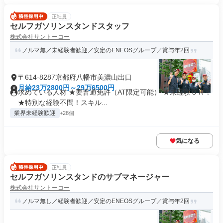
正社員
セルフガソリンスタンドスタッフ
株式会社サントーコー
ノルマ無／未経験者歓迎／安定のENEOSグループ／賞与年2回
〒614-8287京都府八幡市美濃山出口
月給23万2800円～29万6500円
求めている人材 ★要普通免許（AT限定可能） ★未経験ＯＫ！
★特別な経験不問！スキル...
業界未経験歓迎
+28個
気になる
正社員
セルフガソリンスタンドのサブマネージャー
株式会社サントーコー
ノルマ無し／経験者歓迎／安定のENEOSグループ／賞与年2回