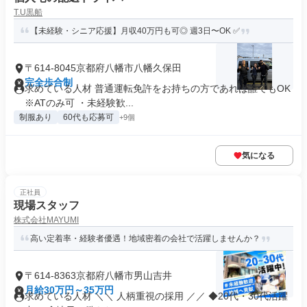
T.U黒船
【未経験・シニア応援】月収40万円も可◎ 週3日〜OK ✅
〒614-8045京都府八幡市八幡久保田
完全歩合制
求めている人材 普通運転免許をお持ちの方であれば誰でもOK
※ATのみ可 ・未経験歓...
制服あり
60代も応募可
+9個
気になる
正社員
現場スタッフ
株式会社MAYUMI
高い定着率・経験者優遇！地域密着の会社で活躍しませんか？
〒614-8363京都府八幡市男山吉井
月給30万円～35万円
求めている人材 ＼＼ 人柄重視の採用 ／／ ◆20代・30代活躍