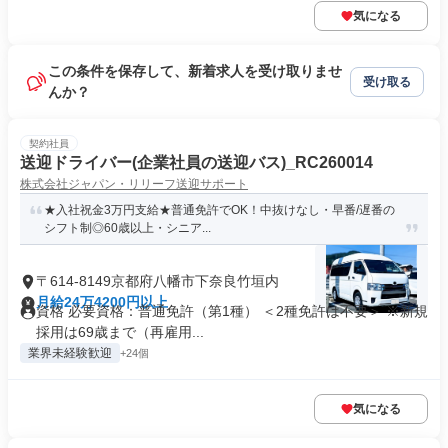
気になる
この条件を保存して、新着求人を受け取りませ
受け取る
んか？
契約社員
送迎ドライバー(企業社員の送迎バス)_RC260014
株式会社ジャパン・リリーフ送迎サポート
★入社祝金3万円支給★普通免許でOK！中抜けなし・早番/遅番の
シフト制◎60歳以上・シニア...
〒614-8149京都府八幡市下奈良竹垣内
月給24万4200円以上
資格 必要資格：普通免許（第1種） ＜2種免許は不要＞ ※新規
採用は69歳まで（再雇用...
業界未経験歓迎
+24個
気になる