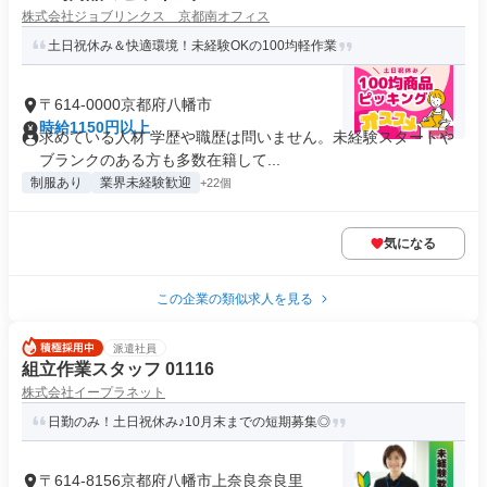
株式会社ジョブリンクス 京都南オフィス
土日祝休み＆快適環境！未経験OKの100均軽作業
〒614-0000京都府八幡市
時給1150円以上
求めている人材 学歴や職歴は問いません。未経験スタートや
ブランクのある方も多数在籍して...
制服あり
業界未経験歓迎
+22個
気になる
この企業の類似求人を見る
派遣社員
組立作業スタッフ 01116
株式会社イープラネット
日勤のみ！土日祝休み♪10月末までの短期募集◎
〒614-8156京都府八幡市上奈良奈良里