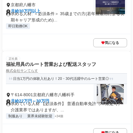
京都府八幡市
月給30万円以上
求める人材: ＜必須条件＞ 35歳までの方(若年層雇用による長
期キャリア形成のため)...
即日勤務OK
気になる
正社員
福祉用具のルート営業および配送スタッフ
株式会社サンてらす
日当1万円の体験入社あり！20・30代活躍中のルート営業◎
〒614-8001京都府八幡市八幡科手
月給22万円～30万円
求めている人材 【必須条件】 普通自動車免許（AT限定可）
介護業界ではありますが、...
制服あり
業界未経験歓迎
+34個
気になる