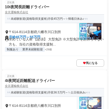
正社員
10t夜間長距離ドライバー
全京運輸株式会社
未経験歓迎(資格取得支援有)月収45万円～✨帰着日休み♪
〒614-8114京都府八幡市川口別所
月給45万円～55万円
求めている人材 【必須】 大型免許 ※大型免許をお持ちでない
方も、当社の資格取得支援制...
制服あり
業界未経験歓迎
+29個
気になる
正社員
4t夜間近距離配送ドライバー
全京運輸株式会社
未経験歓迎(資格取得支援有)月収36.5万円～✨土日祝休み♪
〒614-8114京都府八幡市川口別所