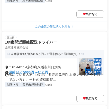
制服あり
業界未経験歓迎
+13個
気になる
この企業の類似求人を見る
正社員
10t夜間近距離配送ドライバー
全京運輸株式会社
未経験歓迎❗月収36.5万円～✨週末休み✅長距離なし！
〒614-8114京都府八幡市川口別所
月給36万5000円～45万円
求めている人材 【必須】 要普通免許以上 ※大型免許をお持ち
でない方も、当社の資格取得...
制服あり
業界未経験歓迎
+31個
気になる