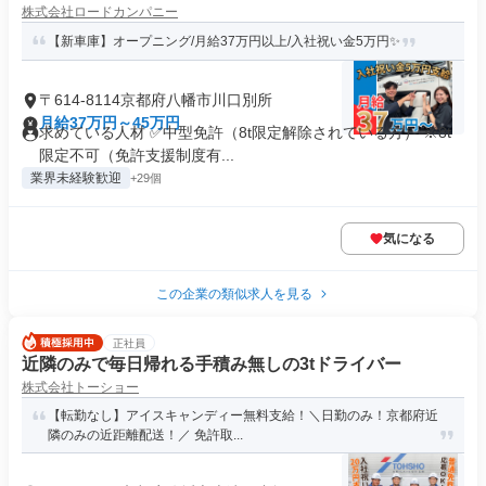
株式会社ロードカンパニー
【新車庫】オープニング/月給37万円以上/入社祝い金5万円✨
〒614-8114京都府八幡市川口別所
月給37万円～45万円
求めている人材 ✅中型免許（8t限定解除されている方） ※8t
限定不可（免許支援制度有...
業界未経験歓迎
+29個
気になる
この企業の類似求人を見る
正社員
近隣のみで毎日帰れる手積み無しの3tドライバー
株式会社トーショー
【転勤なし】アイスキャンディー無料支給！＼日勤のみ！京都府近
隣のみの近距離配送！／ 免許取...