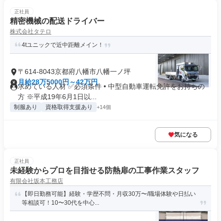
正社員
精密機械の配送ドライバー
株式会社タテロ
4tユニックで近中距離メイン！
〒614-8043京都府八幡市八幡一ノ坪
月給28万5000円～42万円
求めている人材 ✅必須条件 • 中型自動車運転免許をお持ちの
方 ※平成19年6月1日以...
制服あり
資格取得支援あり
+14個
気になる
正社員
未経験からプロを目指せる防熱扉の工事作業スタッフ
有限会社坂本工務店
【即日勤務可能】経験・学歴不問・月収30万〜/職場体験や日払い
等相談可！10〜30代を中心...