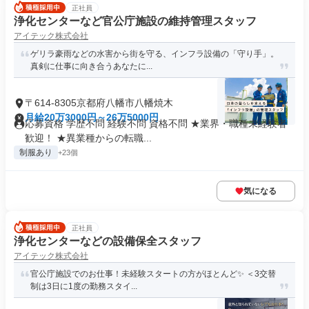
正社員
浄化センターなど官公庁施設の維持管理スタッフ
アイテック株式会社
ゲリラ豪雨などの水害から街を守る、インフラ設備の「守り手」。
真剣に仕事に向き合うあなたに...
〒614-8305京都府八幡市八幡焼木
月給20万3000円～26万5000円
応募資格 学歴不問 経験不問 資格不問 ★業界・職種未経験者
歓迎！ ★異業種からの転職...
制服あり
+23個
気になる
正社員
浄化センターなどの設備保全スタッフ
アイテック株式会社
官公庁施設でのお仕事！未経験スタートの方がほとんど✨️ ＜3交替
制は3日に1度の勤務スタイ...