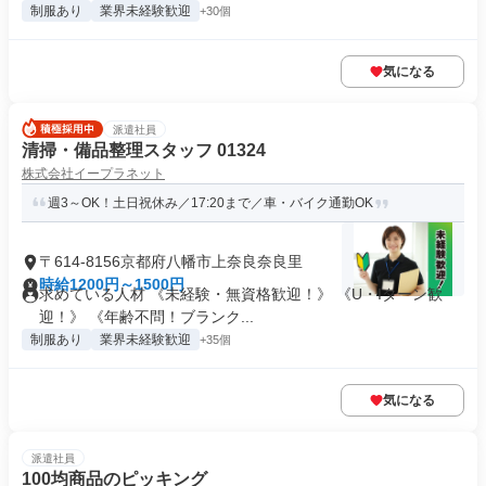
制服あり
業界未経験歓迎
+30個
気になる
派遣社員
清掃・備品整理スタッフ 01324
株式会社イープラネット
週3～OK！土日祝休み／17:20まで／車・バイク通勤OK
〒614-8156京都府八幡市上奈良奈良里
時給1200円～1500円
求めている人材 《未経験・無資格歓迎！》 《U・Iターン歓
迎！》 《年齢不問！ブランク...
制服あり
業界未経験歓迎
+35個
気になる
派遣社員
100均商品のピッキング