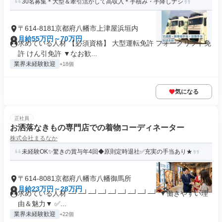
30名募集＊大型＆牽引活かして高収入＊手積み・手降しナシ
〒614-8181京都府八幡市上津屋浜垣内
月給55万円～70万円
求めている人材 【必須資格】 大型運転免許 フォークリフト免
許 けん引免許 ▼なお歓...
業界未経験歓迎
+18個
気になる
正社員
お洒落なきもの専門店での着物コーディネーター
株式会社まるなか
未経験OK✨驚きの賞与年4回◆原則定時退社✅充実の手当あり★
〒614-8081京都府八幡市八幡御馬所
月給23万円～28万円
求めている人材 ─┘─┘─┘─┘─┘─┘─┘─┘─┘ ▼働きやすい理
由＆魅力▼ ✅...
業界未経験歓迎
+22個