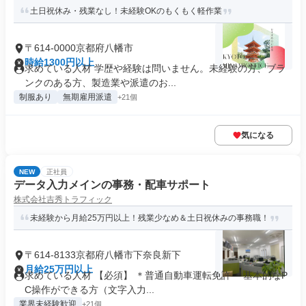
土日祝休み・残業なし！未経験OKのもくもく軽作業
〒614-0000京都府八幡市
時給1300円以上
求めている人材 学歴や経験は問いません。未経験の方、ブラ
ンクのある方、製造業や派遣のお...
制服あり
無期雇用派遣
+21個
気になる
NEW
正社員
データ入力メインの事務・配車サポート
株式会社吉秀トラフィック
未経験から月給25万円以上！残業少なめ＆土日祝休みの事務職！
〒614-8133京都府八幡市下奈良新下
月給25万円以上
求めている人材 【必須】 ＊普通自動車運転免許 ＊基本的なP
C操作ができる方（文字入力...
業界未経験歓迎
+21個