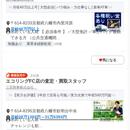
月収40万以上可│大型必須│バラ積み・力仕事なし│新車AT車
〒614-8233京都府八幡市内里河原
月給40万円以上
求めている人材 【 必須条件 】 ✅大型免許 ✅車かバイク通勤
できる方 （公共交通機関...
制服あり
業界未経験歓迎
+25個
気になる
正社員
エコリングFC店の査定・買取スタッフ
三宮商事株式会社
【実力を評価】1年目で店長も可能／実力次第で年収500万円超
〒614-8295京都府八幡市欽明台中央
月給28万1393円～31万6393円
求めている人材 ════════════════════ 未経験からの
チャレンジも歓...