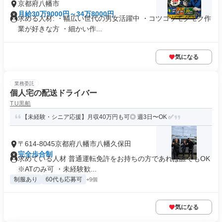
京都府八幡市
月給30万9000円～34万8000円
求める人材: ・幅広い世代の男女活躍中 ・コツコツモクモク作
業が好きな方 ・細かい作...
気になる
業務委託
個人宅の配送ドライバー
T.U黒船
【未経験・シニア応援】月収40万円も可◎ 週3日〜OK ✅
〒614-8045京都府八幡市八幡久保田
完全歩合制
求めている人材 普通運転免許をお持ちの方であれば誰でもOK
※ATのみ可 ・未経験歓...
制服あり
60代も応募可
+9個
気になる