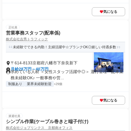
気になる
正社員
営業事務スタッフ(配車係)
株式会社吉秀トラフィック
未経験でできる内勤！主婦活躍中☆ブランクOK◎嬉しい待遇多数
〒614-8133京都府八幡市下奈良新下
月給28万円～40万円
求めている人材 ＜女性スタッフ活躍中◎＞ 運行管理・配車業
務未経験OK♪ 一般事務や営...
制服あり
業界未経験歓迎
+29個
気になる
派遣社員
シンプル作業(ケーブル巻きと端子付け)
株式会社ジョブリンクス 京都南オフィス