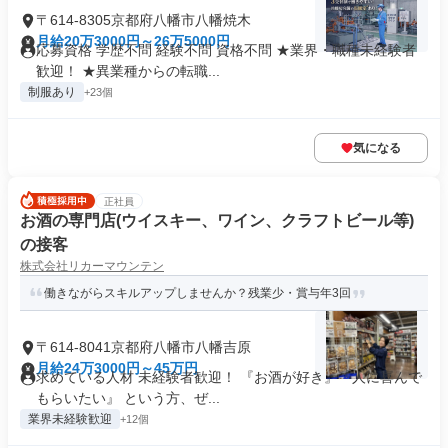
〒614-8305京都府八幡市八幡焼木
月給20万3000円～26万5000円
応募資格 学歴不問 経験不問 資格不問 ★業界・職種未経験者
歓迎！ ★異業種からの転職...
制服あり
+23個
気になる
正社員
お酒の専門店(ウイスキー、ワイン、クラフトビール等)
の接客
株式会社リカーマウンテン
働きながらスキルアップしませんか？残業少・賞与年3回
〒614-8041京都府八幡市八幡吉原
月給24万3000円～45万円
求めている人材 未経験者歓迎！ 『お酒が好き』『人に喜んで
もらいたい』 という方、ぜ...
業界未経験歓迎
+12個