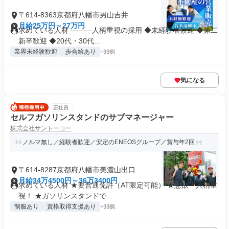
〒614-8363京都府八幡市男山吉井
月給25万円～27万円
求めている人材 ―――人柄重視の採用 ◆未経験者歓迎 ◆第二
新卒歓迎 ◆20代・30代...
業界未経験歓迎
歩合給あり
+33個
気になる
正社員
セルフガソリンスタンドのサブマネージャー
株式会社サントーコー
ノルマ無し／経験者歓迎／安定のENEOSグループ／賞与年2回
〒614-8287京都府八幡市美濃山出口
月給34万4500円～36万3400円
求めている人材 ★要普通免許（AT限定可能） ★意欲・人柄重
視！ ★ガソリンスタンドで...
制服あり
資格取得支援あり
+33個