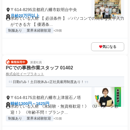
〒614-8295京都府八幡市欽明台中央
月給20万円以上
求めている人材 【 必須条件 】 ✅パソコンでの簡単な文字入力
ができる方 【 優遇条...
制服あり
業界未経験歓迎
+26個
気になる
派遣社員
PCでの事務作業スタッフ 01402
株式会社イープラネット
日勤のみ！土日祝休み♪正社員雇用制度あり！
〒614-8175京都府八幡市上津屋石ノ塔
時給1300円～1625円
求めている人材 《未経験・無資格歓迎！》 《U・Iターン歓
迎！》 《年齢不問！ブランク...
制服あり
業界未経験歓迎
+31個