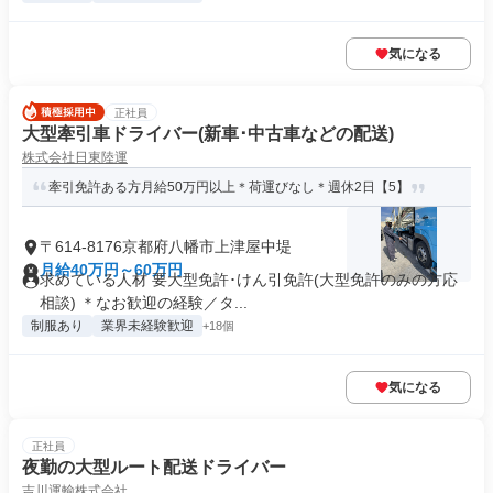
気になる
正社員
大型牽引車ドライバー(新車･中古車などの配送)
株式会社日東陸運
牽引免許ある方月給50万円以上＊荷運びなし＊週休2日【5】
〒614-8176京都府八幡市上津屋中堤
月給40万円～60万円
求めている人材 要大型免許･けん引免許(大型免許のみの方応
相談) ＊なお歓迎の経験／タ...
制服あり
業界未経験歓迎
+18個
気になる
正社員
夜勤の大型ルート配送ドライバー
吉川運輸株式会社