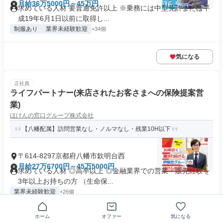
月給36万5000円～45万円
求めている人材 要普通免許以上 ※乗務には中型免許または平
成19年6月1日以前に取得し...
制服あり
業界未経験歓迎
+34個
気になる
正社員
ライフパートナー(来店されたお客さまへの保険提案営
業)
ほけんの窓口グループ株式会社
【八幡配属】訪問営業なし・ノルマなし・残業10H以下
〒614-8297京都府八幡市欽明台西
月給27万6700円～45万5000円
求めている人材 ◎高卒以上 ◎金融業界での営業・販売経験を
3年以上お持ちの方 （生命保...
業界未経験歓迎
+26個
ホーム
オファー
気になる
気になる