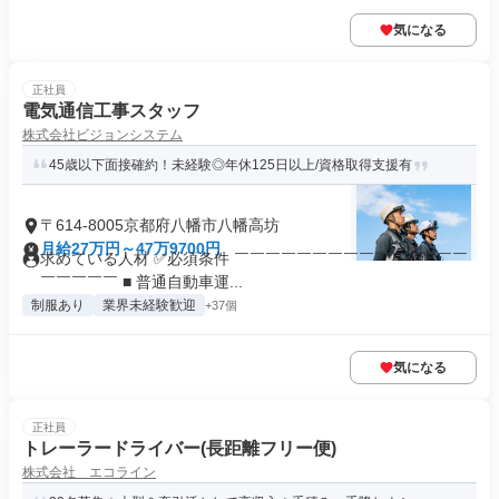
気になる
正社員
電気通信工事スタッフ
株式会社ビジョンシステム
45歳以下面接確約！未経験◎年休125日以上/資格取得支援有
〒614-8005京都府八幡市八幡高坊
月給27万円～47万9700円
求めている人材 ✅必須条件 ￣￣￣￣￣￣￣￣￣￣￣￣￣￣￣
￣￣￣￣￣ ■ 普通自動車運...
制服あり
業界未経験歓迎
+37個
気になる
正社員
トレーラードライバー(長距離フリー便)
株式会社 エコライン