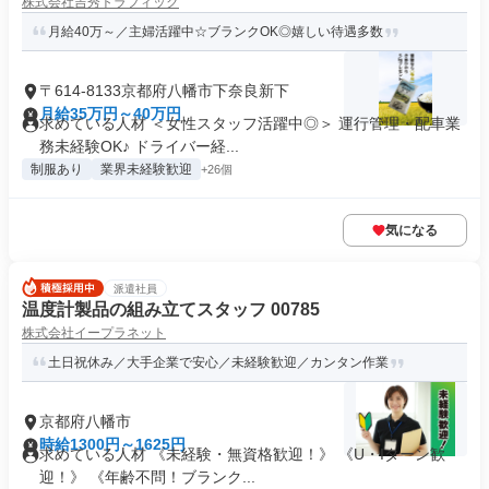
株式会社吉秀トラフィック
月給40万～／主婦活躍中☆ブランクOK◎嬉しい待遇多数
〒614-8133京都府八幡市下奈良新下
月給35万円～40万円
求めている人材 ＜女性スタッフ活躍中◎＞ 運行管理・配車業
務未経験OK♪ ドライバー経...
制服あり
業界未経験歓迎
+26個
気になる
派遣社員
温度計製品の組み立てスタッフ 00785
株式会社イープラネット
土日祝休み／大手企業で安心／未経験歓迎／カンタン作業
京都府八幡市
時給1300円～1625円
求めている人材 《未経験・無資格歓迎！》 《U・Iターン歓
迎！》 《年齢不問！ブランク...