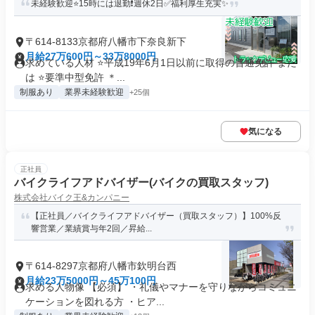
未経験歓迎⭐15時には退勤❗週休2日✅福利厚生充実✨
〒614-8133京都府八幡市下奈良新下
月給27万600円～33万8000円
求めている人材 ⭐平成19年6月1日以前に取得の普通免許 また
は ⭐要準中型免許 ＊...
制服あり
業界未経験歓迎
+25個
気になる
正社員
バイクライフアドバイザー(バイクの買取スタッフ)
株式会社バイク王&カンパニー
【正社員／バイクライフアドバイザー（買取スタッフ）】100%反
響営業／業績賞与年2回／昇給...
〒614-8297京都府八幡市欽明台西
月給23万5000円～45万100円
求める人物像 【必須】 ・礼儀やマナーを守りながらコミュニ
ケーションを図れる方 ・ヒア...