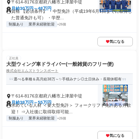
〒614-8176京都府八幡市上津屋中堤
月給30万円～48万円
資格 【必須条件】 ・中型免許（平成19年6月1日までに取得し
た普通免許も可） ・学歴...
制服あり
業界未経験歓迎
+26個
気になる
正社員
大型ウィング車ドライバー(一般雑貨のフリー便)
株式会社エムズトランスポート
選べる車種＆高月給38万～✨手積みナシ◎土日休み・長期休暇有
〒614-8176京都府八幡市上津屋中堤
月給38万円～55万円
求めている人材 ＜要大型免許＞ フォークリフト免許ある方歓
迎！ ⇒入社後に取得取得可能...
制服あり
業界未経験歓迎
+26個
気になる