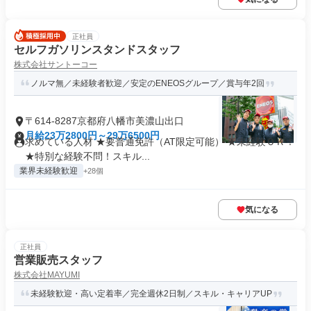
正社員
セルフガソリンスタンドスタッフ
株式会社サントーコー
ノルマ無／未経験者歓迎／安定のENEOSグループ／賞与年2回
〒614-8287京都府八幡市美濃山出口
月給23万2800円～29万6500円
求めている人材 ★要普通免許（AT限定可能） ★未経験ＯＫ！
★特別な経験不問！スキル...
業界未経験歓迎
+28個
気になる
正社員
営業販売スタッフ
株式会社MAYUMI
未経験歓迎・高い定着率／完全週休2日制／スキル・キャリアUP