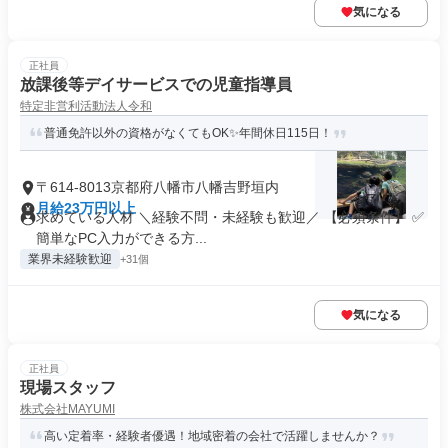
気になる
正社員
放課後等デイサービスでの児童指導員
特定非営利活動法人令和
普通免許以外の資格がなくてもOK✨年間休日115日！
〒614-8013京都府八幡市八幡吉野垣内
月給23万円以上
求めている人材 ＼経験不問・未経験も歓迎／ 【必須条件】 ✅
簡単なPC入力ができる方...
業界未経験歓迎
+31個
気になる
正社員
現場スタッフ
株式会社MAYUMI
高い定着率・経験者優遇！地域密着の会社で活躍しませんか？