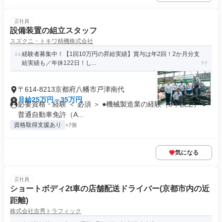
正社員
設備装置の組立スタッフ
スズクニ・トキワ精機株式会社
経験者募集中！【1回10万円の昇給実績】賞与は年2回！2か月分支
給実績も／年休122日！し...
〒614-8213京都府八幡市戸津南代
月給25万円～35万円
必要資格・経験 ＜ 必須 ＞ ●機械製造業の経験（3年以上） ●
普通自動車免許（A...
資格取得支援あり
+7個
気になる
正社員
ショートボディ2t車の店舗配送ドライバー(京都市内の近
距離)
株式会社吉秀トラフィック