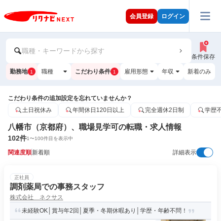
会員登録
ログイン
職種・キーワードから探す
条件保存
勤務地
職種
こだわり条件
雇用形態
年収
新着のみ
1
1
こだわり条件の追加設定を忘れていませんか？
土日祝休み
年間休日120日以上
完全週休2日制
学歴
八幡市（京都府）、職場見学可の転職・求人情報
102
件
1
〜
100
件目を表示中
関連度順
新着順
詳細表示
正社員
調剤薬局での事務スタッフ
株式会社 ネクサス
未経験OK│賞与年2回│夏季・冬期休暇あり│学歴・年齢不問！