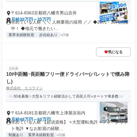
〒614-8363京都府八幡市男山吉井
月給30万円～35万円
求めている人材 ＼＼ 人柄重視の採用 ／／ ◆20代・30代活躍
中！ ◆地元で働きたい...
業界未経験歓迎
歩合給あり
+27個
気になる
正社員
10t中距離･長距離フリー便ドライバー(パレットで積み降
し)
株式会社 エコライン
30名募集✨大型＆リフト経験活かして高収入可⭐オートマ車多数
〒614-8181京都府八幡市上津屋浜垣内
月給48万円～60万円
求めている人材 【必須資格】 ⭐大型運転免許 ⭐フォークリフ
ト免許 ▼なお歓迎の経験...
制服あり
業界未経験歓迎
+22個