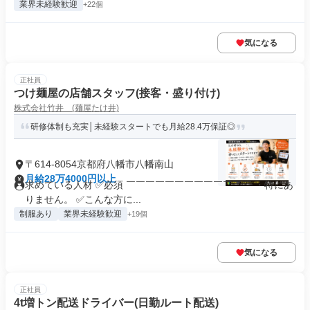
業界未経験歓迎
+22個
気になる
正社員
つけ麺屋の店舗スタッフ(接客・盛り付け)
株式会社竹井 (麺屋たけ井)
研修体制も充実│未経験スタートでも月給28.4万保証◎
〒614-8054京都府八幡市八幡南山
月給28万4000円以上
求めている人材 ✅必須 ￣￣￣￣￣￣￣￣￣￣￣￣￣ ・特にあ
りません。 ✅こんな方に...
制服あり
業界未経験歓迎
+19個
気になる
正社員
4t増トン配送ドライバー(日勤ルート配送)