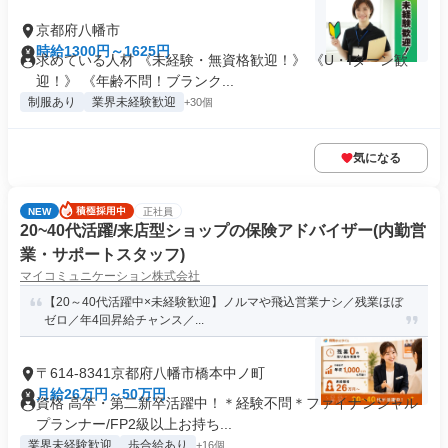
京都府八幡市
時給1300円～1625円
求めている人材 《未経験・無資格歓迎！》 《U・Iターン歓
迎！》 《年齢不問！ブランク...
制服あり
業界未経験歓迎
+30個
気になる
NEW
正社員
20~40代活躍/来店型ショップの保険アドバイザー(内勤営
業・サポートスタッフ)
マイコミュニケーション株式会社
【20～40代活躍中×未経験歓迎】ノルマや飛込営業ナシ／残業ほぼ
ゼロ／年4回昇給チャンス／...
〒614-8341京都府八幡市橋本中ノ町
月給26万円～50万円
資格 高卒・第二新卒活躍中！＊経験不問＊ファイナンシャル
プランナー/FP2級以上お持ち...
業界未経験歓迎
歩合給あり
+16個