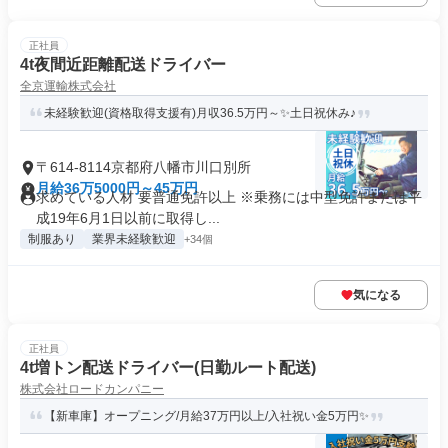
正社員
4t夜間近距離配送ドライバー
全京運輸株式会社
未経験歓迎(資格取得支援有)月収36.5万円～✨土日祝休み♪
〒614-8114京都府八幡市川口別所
月給36万5000円～45万円
求めている人材 要普通免許以上 ※乗務には中型免許または平
成19年6月1日以前に取得し...
制服あり
業界未経験歓迎
+34個
気になる
正社員
4t増トン配送ドライバー(日勤ルート配送)
株式会社ロードカンパニー
【新車庫】オープニング/月給37万円以上/入社祝い金5万円✨