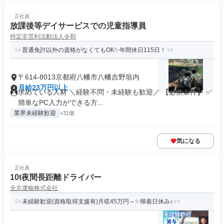
正社員
放課後等デイサービスでの児童指導員
特定非営利活動法人令和
普通免許以外の資格がなくてもOK✨年間休日115日！
〒614-8013京都府八幡市八幡吉野垣内
月給23万円以上
求めている人材 ＼経験不問・未経験も歓迎／ 【必須条件】 ✅
簡単なPC入力ができる方...
業界未経験歓迎
+31個
気になる
正社員
10t夜間長距離ドライバー
全京運輸株式会社
未経験歓迎(資格取得支援有)月収45万円～✨帰着日休み♪