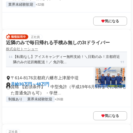
業界未経験歓迎
+32個
気になる
正社員
近隣のみで毎日帰れる手積み無しの3tドライバー
株式会社トーショー
【転勤なし】アイスキャンディー無料支給！＼日勤のみ！京都府近
隣のみの近距離配送！／ 免許取...
〒614-8176京都府八幡市上津屋中堤
月給30万円～48万円
資格 【必須条件】 ・中型免許（平成19年6月1日までに取得し
た普通免許も可） ・学歴...
制服あり
業界未経験歓迎
+26個
気になる
正社員