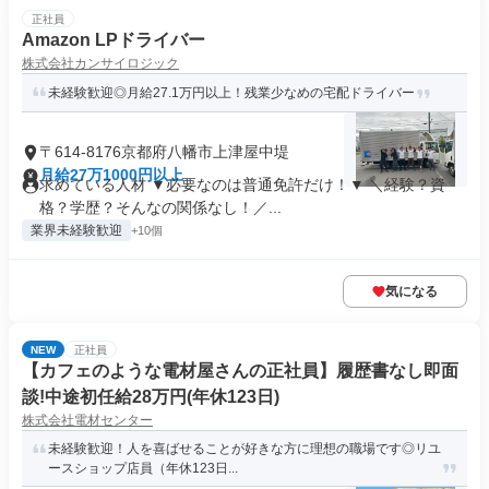
正社員
Amazon LPドライバー
株式会社カンサイロジック
未経験歓迎◎月給27.1万円以上！残業少なめの宅配ドライバー
〒614-8176京都府八幡市上津屋中堤
月給27万1000円以上
求めている人材 ▼必要なのは普通免許だけ！▼ ＼経験？資
格？学歴？そんなの関係なし！／...
業界未経験歓迎
+10個
気になる
NEW
正社員
【カフェのような電材屋さんの正社員】履歴書なし即面
談!中途初任給28万円(年休123日)
株式会社電材センター
未経験歓迎！人を喜ばせることが好きな方に理想の職場です◎リユ
ースショップ店員（年休123日...