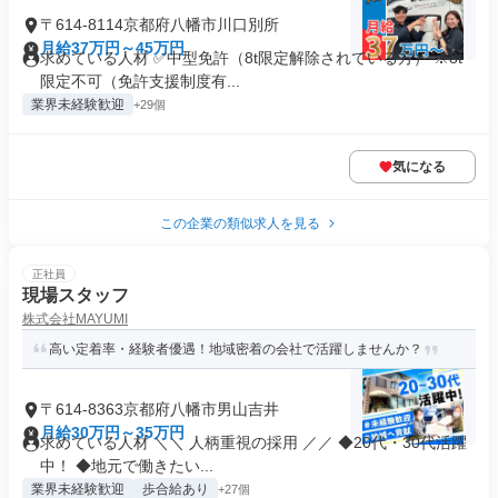
〒614-8114京都府八幡市川口別所
月給37万円～45万円
求めている人材 ✅中型免許（8t限定解除されている方） ※8t
限定不可（免許支援制度有...
業界未経験歓迎
+29個
気になる
この企業の類似求人を見る
正社員
現場スタッフ
株式会社MAYUMI
高い定着率・経験者優遇！地域密着の会社で活躍しませんか？
〒614-8363京都府八幡市男山吉井
月給30万円～35万円
求めている人材 ＼＼ 人柄重視の採用 ／／ ◆20代・30代活躍
中！ ◆地元で働きたい...
業界未経験歓迎
歩合給あり
+27個