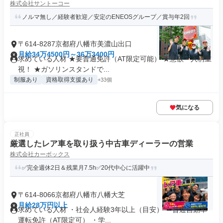
株式会社サントーコー
ノルマ無し／経験者歓迎／安定のENEOSグループ／賞与年2回
〒614-8287京都府八幡市美濃山出口
月給34万4500円～36万3400円
求めている人材 ★要普通免許（AT限定可能） ★意欲・人柄重
視！ ★ガソリンスタンドで...
制服あり
資格取得支援あり
+33個
気になる
正社員
厳選したレア車を取り扱う中古車ディーラーの営業
株式会社カーボックス
✅完全週休2日＆残業月7.5h✅20代中心に活躍中
〒614-8066京都府八幡市八幡大芝
月給28万円以上
求めている人材 ・社会人経験3年以上（目安） ・普通自動車
運転免許（AT限定可） ・学...