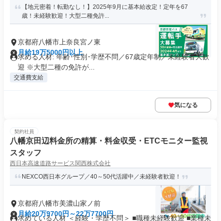
【地元密着！転勤なし！】2025年9月に基本給改定！定年を67
歳！未経験歓迎！大型二種免許...
京都府八幡市上奈良宮ノ東
月給19万5000円以上
求める人材: 年齢･性別･学歴不問／67歳定年制／未経験者大歓
迎 ※大型二種の免許が...
交通費支給
気になる
契約社員
八幡京田辺料金所の精算・料金収受・ETCモニター監視
スタッフ
西日本高速道路サービス関西株式会社
NEXCO西日本グループ／40～50代活躍中／未経験者歓迎！
京都府八幡市美濃山家ノ前
月給20万9700円～22万7700円
求めている人材 ＜経験・学歴不問＞ ■職種未経験歓迎 ■業種未