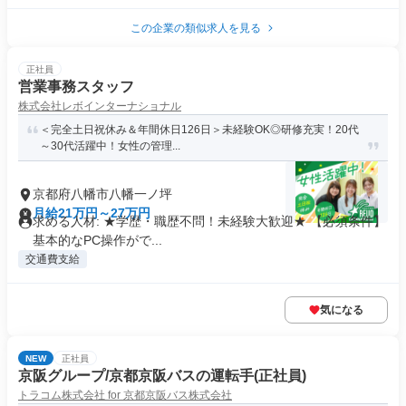
この企業の類似求人を見る
正社員
営業事務スタッフ
株式会社レボインターナショナル
＜完全土日祝休み＆年間休日126日＞未経験OK◎研修充実！20代
～30代活躍中！女性の管理...
京都府八幡市八幡一ノ坪
月給21万円～27万円
求める人材: ★学歴・職歴不問！未経験大歓迎★ 【必須条件】
基本的なPC操作がで...
交通費支給
気になる
NEW
正社員
京阪グループ/京都京阪バスの運転手(正社員)
トラコム株式会社 for 京都京阪バス株式会社