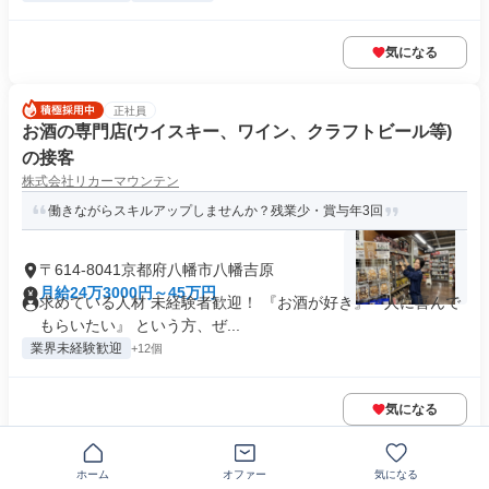
気になる
正社員
お酒の専門店(ウイスキー、ワイン、クラフトビール等)
の接客
株式会社リカーマウンテン
働きながらスキルアップしませんか？残業少・賞与年3回
〒614-8041京都府八幡市八幡吉原
月給24万3000円～45万円
求めている人材 未経験者歓迎！ 『お酒が好き』『人に喜んで
もらいたい』 という方、ぜ...
業界未経験歓迎
+12個
気になる
NEW
正社員
ホーム
オファー
気になる
ディーラーの買取スタッフ(未経験者採用)