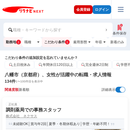
会員登録
ログイン
職種・キーワードから探す
条件保存
勤務地
職種
こだわり条件
雇用形態
年収
新着のみ
1
1
こだわり条件の追加設定を忘れていませんか？
土日祝休み
年間休日120日以上
完全週休2日制
学歴
八幡市（京都府）、女性が活躍中の転職・求人情報
134
件
1
〜
100
件目を表示中
関連度順
新着順
詳細表示
正社員
調剤薬局での事務スタッフ
株式会社 ネクサス
未経験OK│賞与年2回│夏季・冬期休暇あり│学歴・年齢不問！