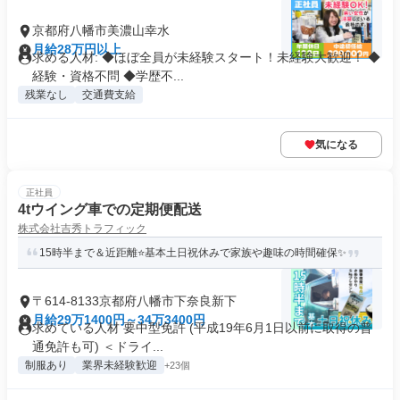
京都府八幡市美濃山幸水
月給28万円以上
求める人材: ◆ほぼ全員が未経験スタート！未経験大歓迎！ ◆
経験・資格不問 ◆学歴不...
残業なし
交通費支給
気になる
正社員
4tウイング車での定期便配送
株式会社吉秀トラフィック
15時半まで＆近距離⭐基本土日祝休みで家族や趣味の時間確保✨
〒614-8133京都府八幡市下奈良新下
月給29万1400円～34万3400円
求めている人材 要中型免許 (平成19年6月1日以前に取得の普
通免許も可) ＜ドライ...
制服あり
業界未経験歓迎
+23個