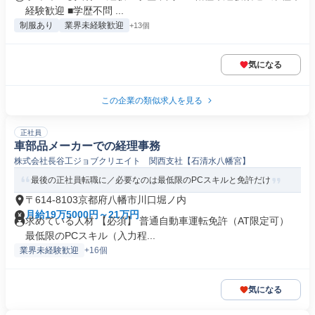
経験歓迎 ■学歴不問 ...
制服あり
業界未経験歓迎
+13個
気になる
この企業の類似求人を見る
正社員
車部品メーカーでの経理事務
株式会社長谷工ジョブクリエイト 関西支社【石清水八幡宮】
最後の正社員転職に／必要なのは最低限のPCスキルと免許だけ
〒614-8103京都府八幡市川口堀ノ内
月給19万5000円～21万円
求めている人材 【必須】 普通自動車運転免許（AT限定可）
最低限のPCスキル（入力程...
業界未経験歓迎
+16個
気になる