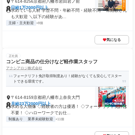
〒614-8256京都府八幡市岩田岩ノ前
日給1万2000円以上
求めている人材 学歴不問・年齢不問・経験不問 ＊未経験さん
も大歓迎 ＼以下の経験があ...
主婦・主夫歓迎
+8個
気になる
正社員
コンビニ商品の仕分けなど軽作業スタッフ
アクシアロジ株式会社
フォークリフト免許取得制度あり！経験がなくても安心してスター
トできる環境です。
〒614-8159京都府八幡市上奈良大門
月給23万2000円以上
求める人物像 ◇経験者の方は優遇！ ◇フォークリフト免許は
不要！ ◇ハローワークでお仕...
制服あり
業界未経験歓迎
+11個