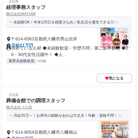
正社員
経理事務スタッフ
株式会社MAYUMI
未経験OK！年休125日＆残業少なめ／私生活を優先できる◎
〒614-8363京都府八幡市男山吉井
月給21万円
求めている人材 ◆未経験歓迎・学歴不問・第二新卒歓迎 ◆2
0・30代女性活躍中！ ◆人...
業界未経験歓迎
+23個
気になる
正社員
葬儀会館での調理スタッフ
株式会社うの花
月給35万～！お寿司の経験があれば大丈夫！年齢・資格不問！
〒614-8054京都府八幡市八幡南山