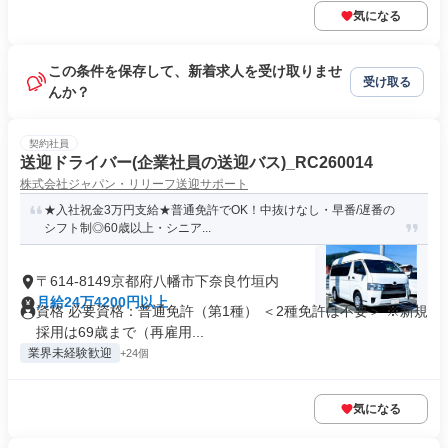
気になる
この条件を保存して、新着求人を受け取りませ
受け取る
んか？
契約社員
送迎ドライバー(企業社員の送迎バス)_RC260014
株式会社ジャパン・リリーフ送迎サポート
★入社祝金3万円支給★普通免許でOK！中抜けなし・早番/遅番の
シフト制◎60歳以上・シニア...
〒614-8149京都府八幡市下奈良竹垣内
月給24万4200円以上
資格 必要資格：普通免許（第1種） ＜2種免許は不要＞ ※新規
採用は69歳まで（再雇用...
業界未経験歓迎
+24個
気になる