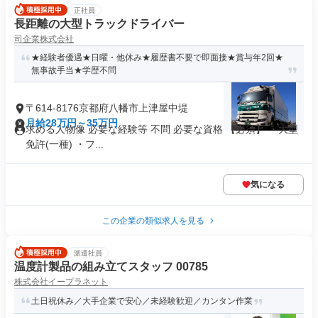
正社員
長距離の大型トラックドライバー
司企業株式会社
★経験者優遇★日曜・他休み★履歴書不要で即面接★賞与年2回★
無事故手当★学歴不問
〒614-8176京都府八幡市上津屋中堤
月給28万円～35万円
求める人物像 必要な経験等 不問 必要な資格 【必須】 ・大型
免許(一種) ・フ...
気になる
この企業の類似求人を見る
派遣社員
温度計製品の組み立てスタッフ 00785
株式会社イープラネット
土日祝休み／大手企業で安心／未経験歓迎／カンタン作業