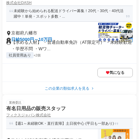
株式会社DASH
未経験から始められる配送ドライバー募集！20代・30代・40代活
躍中！単発・スポット多数・...
京都府八幡市
日給5000円～10万円
【求める人材】 ・普通自動車免許（AT限定可） ・未経験歓迎
・学歴不問 ・Wワ...
社員登用あり
+2個
気になる
この企業の類似求人を見る
業務委託
有名日用品の販売スタッフ
フィクスジャパン株式会社
【週1～未経験OK・直行直帰】土日祝中心 (平日も一部あり)