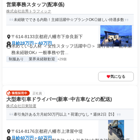
営業事務スタッフ(配車係)
株式会社吉秀トラフィック
未経験でできる内勤！主婦活躍中☆ブランクOK◎嬉しい待遇多数
〒614-8133京都府八幡市下奈良新下
月給28万円～40万円
求めている人材 ＜女性スタッフ活躍中◎＞ 運行管理・配車業
務未経験OK♪ 一般事務や営...
制服あり
業界未経験歓迎
+29個
気になる
正社員
大型牽引車ドライバー(新車･中古車などの配送)
株式会社日東陸運
牽引免許ある方月給50万円以上＊荷運びなし＊週休2日【5】
〒614-8176京都府八幡市上津屋中堤
月給40万円～60万円