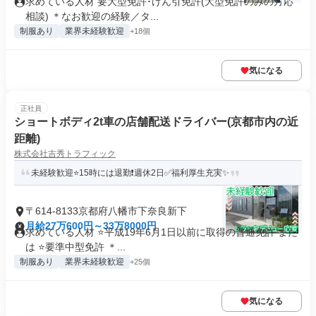
求めている人材 要大型免許･けん引免許(大型免許のみの方応
相談) ＊なお歓迎の経験／タ...
制服あり
業界未経験歓迎
+18個
気になる
正社員
ショートボディ2t車の店舗配送ドライバー(京都市内の近
距離)
株式会社吉秀トラフィック
未経験歓迎⭐15時には退勤❗週休2日✅福利厚生充実✨
〒614-8133京都府八幡市下奈良新下
月給27万600円～33万8000円
求めている人材 ⭐平成19年6月1日以前に取得の普通免許 また
は ⭐要準中型免許 ＊...
制服あり
業界未経験歓迎
+25個
気になる