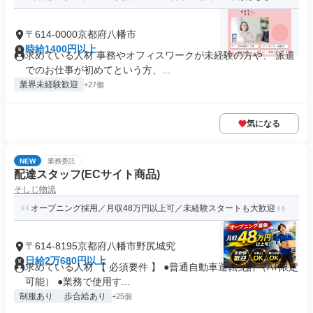
〒614-0000京都府八幡市
時給1400円以上
求めている人材 事務やオフィスワークが未経験の方や、 派遣
でのお仕事が初めてという方、...
業界未経験歓迎
+27個
気になる
NEW
業務委託
配達スタッフ(ECサイト商品)
そしじ物流
オープニング採用／月収48万円以上可／未経験スタートも大歓迎
〒614-8195京都府八幡市野尻城究
日給2万680円以上
求めている人材 【 必須要件 】 ●普通自動車運転免許（AT限定
可能） ●業務で使用す...
制服あり
歩合給あり
+25個