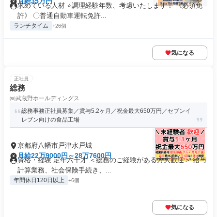
月給35万円
求めている人材 ⭐調理経験年数、考慮いたします！ 《必須免
許》 〇普通自動車運転免許...
ランチタイム
+26個
気になる
正社員
総務
㈱武蔵野ホールディングス
総務事務正社員募集／賞与5.2ヶ月／祝金最大650万円／セブンイ
レブン向けの食品工場
京都府八幡市戸津水戸城
月給22万9000円～28万7600円
資格・経験 定年六十才 ＜総務のご経験がある方大歓迎＞ 給与
計算業務、社会保険手続き、...
年間休日120日以上
+6個
気になる