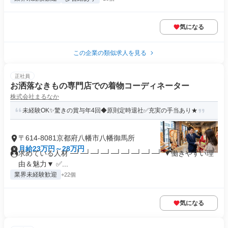
気になる
この企業の類似求人を見る
正社員
お洒落なきもの専門店での着物コーディネーター
株式会社まるなか
未経験OK✨驚きの賞与年4回◆原則定時退社✅充実の手当あり★
〒614-8081京都府八幡市八幡御馬所
月給23万円～28万円
求めている人材 ─┘─┘─┘─┘─┘─┘─┘─┘─┘ ▼働きやすい理
由＆魅力▼ ✅...
業界未経験歓迎
+22個
気になる