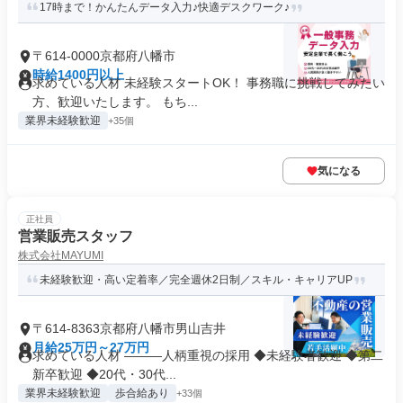
17時まで！かんたんデータ入力♪快適デスクワーク♪
〒614-0000京都府八幡市
時給1400円以上
求めている人材 未経験スタートOK！ 事務職に挑戦してみたい
方、歓迎いたします。 もち...
業界未経験歓迎
+35個
気になる
正社員
営業販売スタッフ
株式会社MAYUMI
未経験歓迎・高い定着率／完全週休2日制／スキル・キャリアUP
〒614-8363京都府八幡市男山吉井
月給25万円～27万円
求めている人材 ―――人柄重視の採用 ◆未経験者歓迎 ◆第二
新卒歓迎 ◆20代・30代...
業界未経験歓迎
歩合給あり
+33個