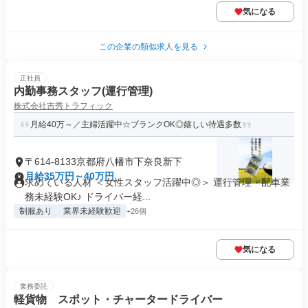
気になる
この企業の類似求人を見る
正社員
内勤事務スタッフ(運行管理)
株式会社吉秀トラフィック
月給40万～／主婦活躍中☆ブランクOK◎嬉しい待遇多数
〒614-8133京都府八幡市下奈良新下
月給35万円～40万円
求めている人材 ＜女性スタッフ活躍中◎＞ 運行管理・配車業
務未経験OK♪ ドライバー経...
制服あり
業界未経験歓迎
+26個
気になる
業務委託
軽貨物 スポット・チャータードライバー