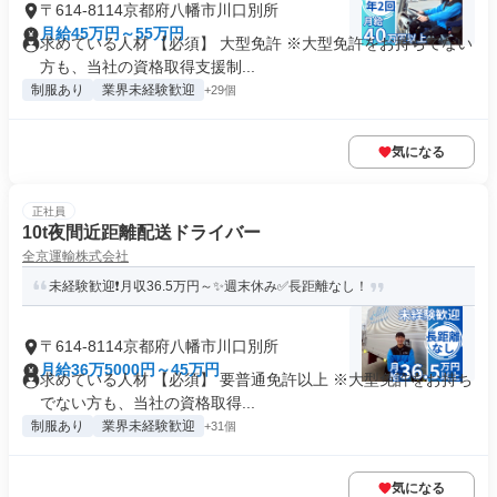
〒614-8114京都府八幡市川口別所
月給45万円～55万円
求めている人材 【必須】 大型免許 ※大型免許をお持ちでない
方も、当社の資格取得支援制...
制服あり
業界未経験歓迎
+29個
気になる
正社員
10t夜間近距離配送ドライバー
全京運輸株式会社
未経験歓迎❗月収36.5万円～✨週末休み✅長距離なし！
〒614-8114京都府八幡市川口別所
月給36万5000円～45万円
求めている人材 【必須】 要普通免許以上 ※大型免許をお持ち
でない方も、当社の資格取得...
制服あり
業界未経験歓迎
+31個
気になる