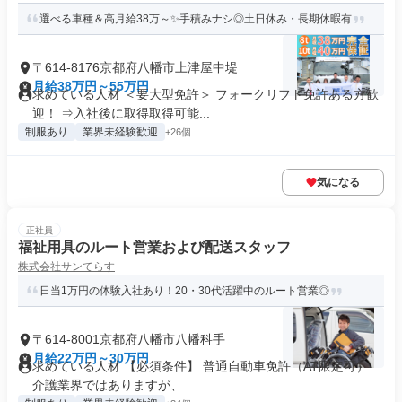
選べる車種＆高月給38万～✨手積みナシ◎土日休み・長期休暇有
〒614-8176京都府八幡市上津屋中堤
月給38万円～55万円
求めている人材 ＜要大型免許＞ フォークリフト免許ある方歓
迎！ ⇒入社後に取得取得可能...
制服あり
業界未経験歓迎
+26個
気になる
正社員
福祉用具のルート営業および配送スタッフ
株式会社サンてらす
日当1万円の体験入社あり！20・30代活躍中のルート営業◎
〒614-8001京都府八幡市八幡科手
月給22万円～30万円
求めている人材 【必須条件】 普通自動車免許（AT限定可）
介護業界ではありますが、...