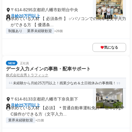
〒614-8295京都府八幡市欽明台中央
月給20万円以上
求めている人材 【 必須条件 】 ✅パソコンでの簡単な文字入力
ができる方 【 優遇条...
制服あり
業界未経験歓迎
+26個
気になる
NEW
正社員
データ入力メインの事務・配車サポート
株式会社吉秀トラフィック
未経験から月給25万円以上！残業少なめ＆土日祝休みの事務職！
〒614-8133京都府八幡市下奈良新下
月給25万円以上
求めている人材 【必須】 ＊普通自動車運転免許 ＊基本的なP
C操作ができる方（文字入力...
業界未経験歓迎
+21個