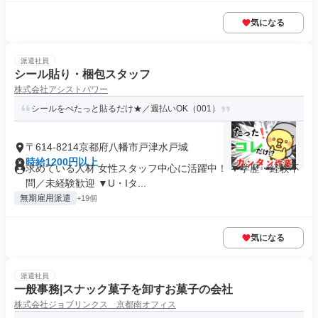
気になる
派遣社員
シール貼り・梱包スタッフ
株式会社アシストパワー
シールをぺたっと貼るだけ★／週払いOK（001）
〒614-8214京都府八幡市戸津水戸城
時給1200円以上
求めている人材 女性スタッフ中心に活躍中！ ▼学歴・経験不
問／未経験歓迎 ▼U・Iタ...
無期雇用派遣
+19個
気になる
派遣社員
一般事務|スナック菓子を卸すお菓子の会社
株式会社ジョブリンクス 京都南オフィス