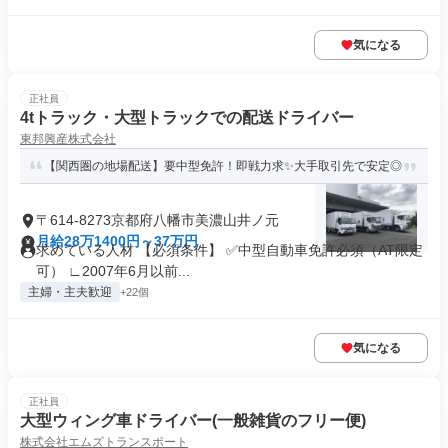
気になる
正社員
4tトラック・大型トラックでの配送ドライバー
東邦興産株式会社
【関西圏の地場配送】要中型免許！即戦力求✨大手取引先で安定◎
〒614-8273京都府八幡市美濃山井ノ元
月給28万1400円～37万円
求めている人材 【必須条件】 ✅中型自動車免許必須（AT限定
可） ∟2007年6月以前...
主婦・主夫歓迎
+22個
気になる
正社員
大型ウィング車ドライバー(一般雑貨のフリー便)
株式会社エムズトランスポート