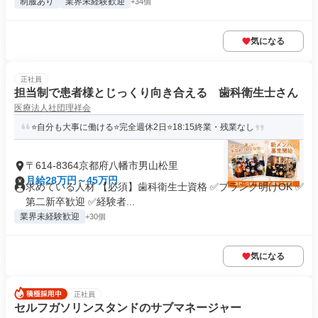
制服あり
業界未経験歓迎
+34個
気になる
正社員
担当制で患者様とじっくり向き合える 歯科衛生士さん
医療法人社団理祥会
⭐自分も大事に働ける⭐完全週休2日⭐18:15終業・残業なし
〒614-8364京都府八幡市男山松里
月給28万円～45万円
求めている人材 【必須】歯科衛生士資格 ✅ブランク明けOK ✅
第二新卒歓迎 ✅経験者...
業界未経験歓迎
+30個
気になる
正社員
セルフガソリンスタンドのサブマネージャー