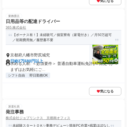
気になる
業務委託
日用品等の配達ドライバー
365.株式会社
【ボーナス有！】未経験可／個室寮有（家電付き）／月50万超可
／初期費用無／履歴書不要
京都府八幡市野尻城究
日給2万680円以上
求める人材: ＜必須要件＞ 普通自動車運転免許(AT限定可) ＜
まずはお気軽にご...
シフト自由
即日勤務OK
気になる
派遣社員
発注事務
株式会社ジョブリンクス 京都南オフィス
未経験スタートＯＫ✨事務デビュー✨簡単PC作業×残業ほぼなし