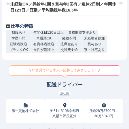
未経験OK／昇給年1回＆賞与年2回有／週休2日制／年間休
日123日／日勤／平均勤続年数16.5年
仕事の特徴
制服あり
年間休日120日以上
資格取得支援あり
学歴不問
車通勤OK
経験不問
未経験者歓迎
経験者歓迎
有資格者歓迎
退職金あり
賞与あり
ブランクOK
女性が活躍中
交通費支給
寮・社宅あり
いま見ている求人へ応募してみましょう！
配送ドライバー
正社員
第一貨物株式会社
〒614-8196京都府
月給28万3700円～
八幡市野尻正畑
30万6040円