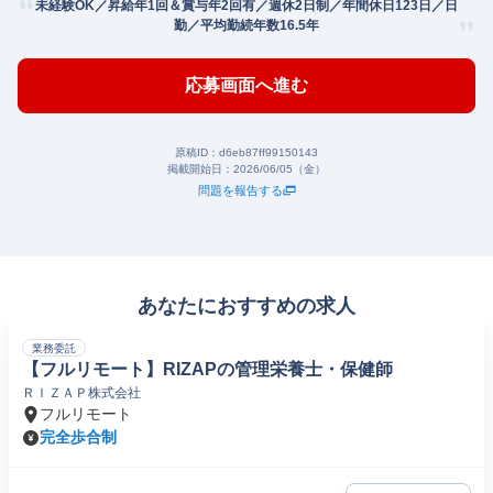
未経験OK／昇給年1回＆賞与年2回有／週休2日制／年間休日123日／日
勤／平均勤続年数16.5年
応募画面へ進む
原稿ID：
d6eb87ff99150143
掲載開始日：
2026/06/05（金）
問題を報告する
あなたにおすすめの求人
業務委託
【フルリモート】RIZAPの管理栄養士・保健師
ＲＩＺＡＰ株式会社
フルリモート
完全歩合制