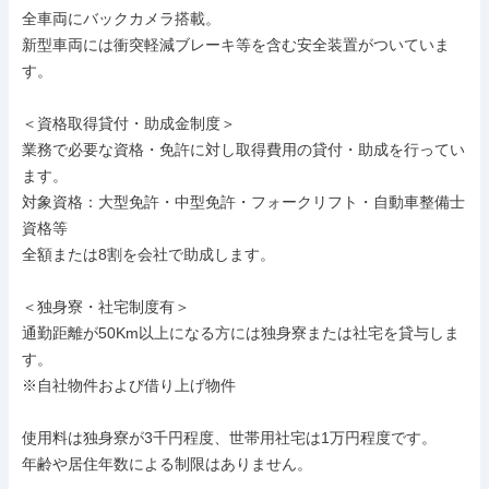
全車両にバックカメラ搭載。

新型車両には衝突軽減ブレーキ等を含む安全装置がついていま
す。

＜資格取得貸付・助成金制度＞

業務で必要な資格・免許に対し取得費用の貸付・助成を行ってい
ます。

対象資格：大型免許・中型免許・フォークリフト・自動車整備士
資格等

全額または8割を会社で助成します。

＜独身寮・社宅制度有＞

通勤距離が50Km以上になる方には独身寮または社宅を貸与しま
す。

※自社物件および借り上げ物件

使用料は独身寮が3千円程度、世帯用社宅は1万円程度です。

年齢や居住年数による制限はありません。
