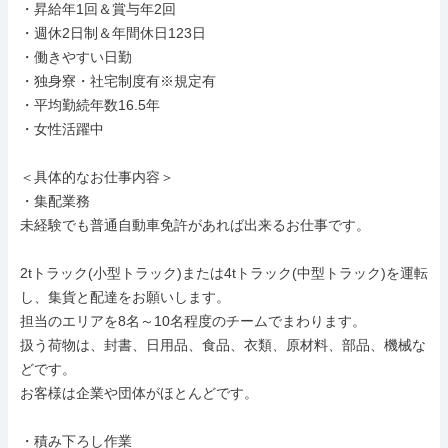
・昇給年1回＆賞与年2回

・週休2日制＆年間休日123日

・働きやすい日勤

・独身寮・社宅制度有※規定有

・平均勤続年数16.5年

・女性活躍中

＜具体的なお仕事内容＞

・集配業務

未経験でも普通自動車免許があれば出来るお仕事です。

2tトラック(小型トラック)または4tトラック(中型トラック)を運転
し、集貨と配達をお願いします。

担当のエリアを8名～10名程度のチームでまわります。

扱う荷物は、封書、日用品、食品、衣類、原材料、部品、機械な
どです。

お客様は企業や団体がほとんどです。

・積み下ろし作業
