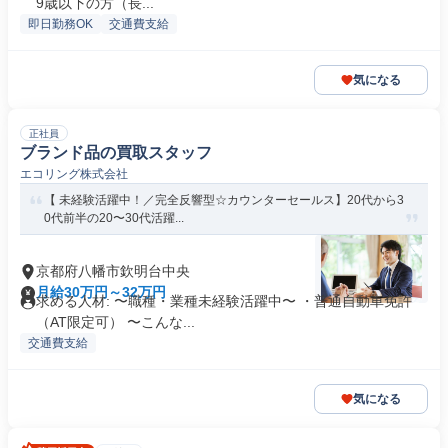
9歳以下の方（長...
即日勤務OK
交通費支給
気になる
正社員
ブランド品の買取スタッフ
エコリング株式会社
【 未経験活躍中！／完全反響型☆カウンターセールス】20代から3
0代前半の20〜30代活躍...
京都府八幡市欽明台中央
月給30万円～32万円
求める人材: 〜職種・業種未経験活躍中〜 ・普通自動車免許
（AT限定可） 〜こんな...
交通費支給
気になる