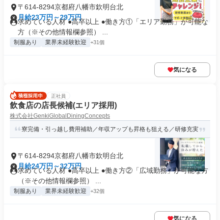
〒614-8294京都府八幡市欽明台北
月給23万円～29万円
求めている人材 ●高卒以上 ●働き方①「エリア勤務」が可能な
方（※その他情報欄参照） ...
制服あり
業界未経験歓迎
+31個
気になる
正社員
飲食店の店長候補(エリア採用)
株式会社GenkiGlobalDiningConcepts
寮完備・引っ越し費用補助／年収アップも昇格も狙える／研修充実
〒614-8294京都府八幡市欽明台北
月給24万円～32万円
求めている人材 ●高卒以上 ●働き方②「広域勤務」が可能な方
（※その他情報欄参照） ...
制服あり
業界未経験歓迎
+32個
気になる