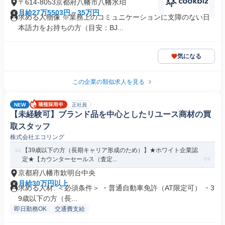
〒614-8053京都府八幡市八幡水珀
月給27万5503円～35万円
求める人物像 ※業務上のコミュニケーションに支障のない日
本語力をお持ちの方（目安：BJ...
気になる
この企業の類似求人を見る
NEW
正社員
【未経験可】ブランド品を中心としたリユース商材の買
取スタッフ
株式会社エコリング
【39歳以下の方（長期キャリア形成のため）】★ホワイト企業認
定★【カウンターセールス（査定...
京都府八幡市欽明台中央
月給30万円以上
求める人材: ＜必須条件＞ ・普通自動車免許（AT限定可） ・3
9歳以下の方（長...
即日勤務OK
交通費支給