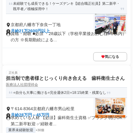
未経験でも成長できる！ケーズデンキ【総合職正社員】第二新卒・
既卒者／積極採用中！
京都府八幡市下奈良一丁地
月給21万2600円以上
資格・経験 ■必須 ・28歳以下（学校卒業後おおむね5年以内）
の方 ※長期勤続による...
気になる
正社員
担当制で患者様とじっくり向き合える 歯科衛生士さん
医療法人社団理祥会
⭐自分も大事に働ける⭐完全週休2日⭐18:15終業・残業なし
〒614-8364京都府八幡市男山松里
月給28万円～45万円
求めている人材 【必須】歯科衛生士資格 ✅ブランク明けOK ✅
第二新卒歓迎 ✅経験者...
業界未経験歓迎
+30個