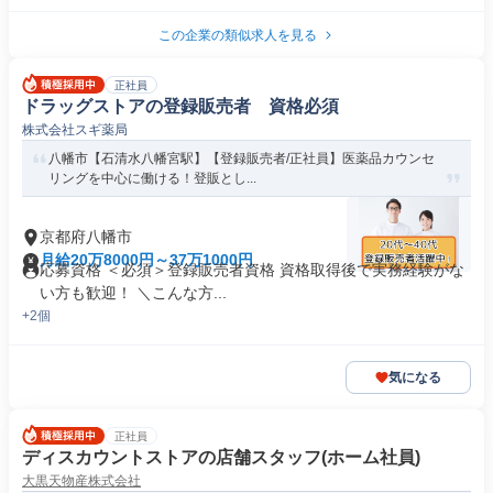
この企業の類似求人を見る
正社員
ドラッグストアの登録販売者 資格必須
株式会社スギ薬局
八幡市【石清水八幡宮駅】【登録販売者/正社員】医薬品カウンセ
リングを中心に働ける！登販とし...
京都府八幡市
月給20万8000円～37万1000円
応募資格 ＜必須＞登録販売者資格 資格取得後で実務経験がな
い方も歓迎！ ＼こんな方...
+2個
気になる
正社員
ディスカウントストアの店舗スタッフ(ホーム社員)
大黒天物産株式会社