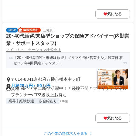
気になる
NEW
正社員
20~40代活躍/来店型ショップの保険アドバイザー(内勤営
業・サポートスタッフ)
マイコミュニケーション株式会社
【20～40代活躍中×未経験歓迎】ノルマや飛込営業ナシ／残業ほぼ
ゼロ／年4回昇給チャンス／...
〒614-8341京都府八幡市橋本中ノ町
月給26万円～50万円
資格 高卒・第二新卒活躍中！＊経験不問＊ファイナンシャル
プランナー/FP2級以上お持ち...
業界未経験歓迎
歩合給あり
+16個
気になる
この企業の類似求人を見る