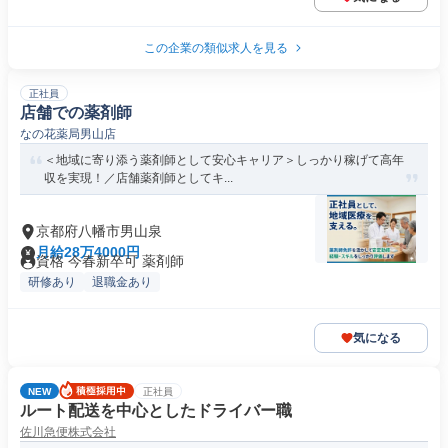
この企業の類似求人を見る
正社員
店舗での薬剤師
なの花薬局男山店
＜地域に寄り添う薬剤師として安心キャリア＞しっかり稼げて高年
収を実現！／店舗薬剤師としてキ...
京都府八幡市男山泉
月給28万4000円
資格 今春新卒可 薬剤師
研修あり
退職金あり
気になる
NEW
正社員
ルート配送を中心としたドライバー職
佐川急便株式会社