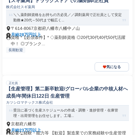
【スギ薬局】ドラッグストアでの薬剤師/正社員
株式会社スギ薬局
＼＼薬剤師資格をお持ちの方必見／／調剤薬局で正社員として安定
勤務★20代～50代まで幅広く...
〒614-8067京都府八幡市八幡中ノ山
月給28万円以上
資格 *【必須条件】* ◇薬剤師資格 ◎20代30代40代50代活躍
中！ ◎ブランク...
長期歓迎
気になる
正社員
【生産管理】第二新卒歓迎/グローバル企業の中核人材へ
成長/年間休日122日 生産管理
カツシロマテックス株式会社
受注に基づく生産スケジュールの作成・調整・進捗管理・在庫管
理・出荷管理をお任せします。工場...
京都府八幡市
月給23万円以上
必要な経験・能力等 【歓迎】製造業での実務経験や生産管理