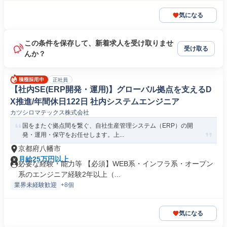
気になる
この条件を保存して、新着求人を受け取りませ
受け取る
んか？
正社員
【社内SE(ERP開発・運用)】グローバル拠点を支えるD
X推進/年間休日122日 社内システムエンジニア
カツシロマテックス株式会社
国をまたぐ拠点間を繋ぐ、自社生産管理システム（ERP）の開
発・運用・保守をお任せします。上...
京都府八幡市
月給25万円以上
必要な経験・能力等 【必須】WEB系・インフラ系・オープン
系のエンジニア経験2年以上（...
業界未経験歓迎
+8個
気になる