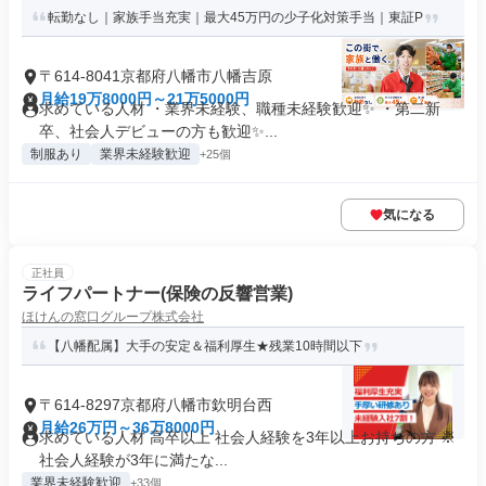
転勤なし｜家族手当充実｜最大45万円の少子化対策手当｜東証P
〒614-8041京都府八幡市八幡吉原
月給19万8000円～21万5000円
求めている人材 ・業界未経験、職種未経験歓迎✨ ・第二新
卒、社会人デビューの方も歓迎✨...
制服あり
業界未経験歓迎
+25個
気になる
正社員
ライフパートナー(保険の反響営業)
ほけんの窓口グループ株式会社
【八幡配属】大手の安定＆福利厚生★残業10時間以下
〒614-8297京都府八幡市欽明台西
月給26万円～36万8000円
求めている人材 高卒以上 社会人経験を3年以上お持ちの方 ※
社会人経験が3年に満たな...
業界未経験歓迎
+33個