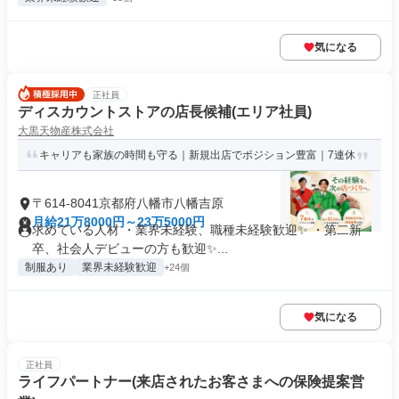
気になる
正社員
ディスカウントストアの店長候補(エリア社員)
大黒天物産株式会社
キャリアも家族の時間も守る｜新規出店でポジション豊富｜7連休
〒614-8041京都府八幡市八幡吉原
月給21万8000円～23万5000円
求めている人材 ・業界未経験、職種未経験歓迎✨ ・第二新
卒、社会人デビューの方も歓迎✨...
制服あり
業界未経験歓迎
+24個
気になる
正社員
ライフパートナー(来店されたお客さまへの保険提案営