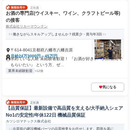
正社員
お酒の専門店(ウイスキー、ワイン、クラフトビール等)
の接客
株式会社リカーマウンテン
働きながらスキルアップしませんか？残業少・賞与年3回
〒614-8041京都府八幡市八幡吉原
月給24万3000円～45万円
求めている人材 未経験者歓迎！ 『お酒が好き』『人に喜んで
もらいたい』 という方、ぜ...
業界未経験歓迎
+12個
気になる
正社員
【品質保証】最新設備で高品質を支える/大手納入シェア
No1の安定性/年休122日 機械品質保証
カツシロマテックス株式会社
出荷前の建設機械パーツの品質検査をお任せします。図面を基に、