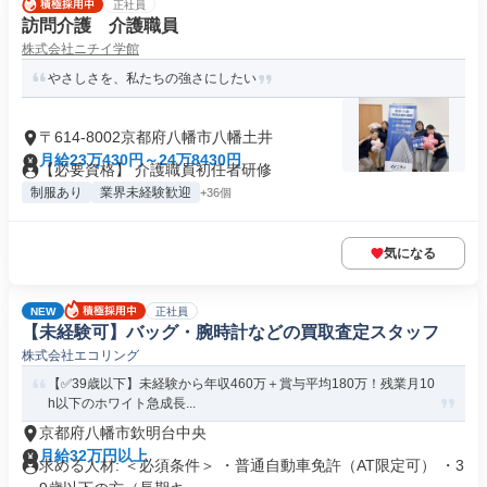
正社員
訪問介護 介護職員
株式会社ニチイ学館
やさしさを、私たちの強さにしたい
〒614-8002京都府八幡市八幡土井
月給23万430円～24万8430円
【必要資格】 介護職員初任者研修
制服あり
業界未経験歓迎
+36個
気になる
NEW
正社員
【未経験可】バッグ・腕時計などの買取査定スタッフ
株式会社エコリング
【✅39歳以下】未経験から年収460万＋賞与平均180万！残業月10
h以下のホワイト急成長...
京都府八幡市欽明台中央
月給32万円以上
求める人材: ＜必須条件＞ ・普通自動車免許（AT限定可） ・3