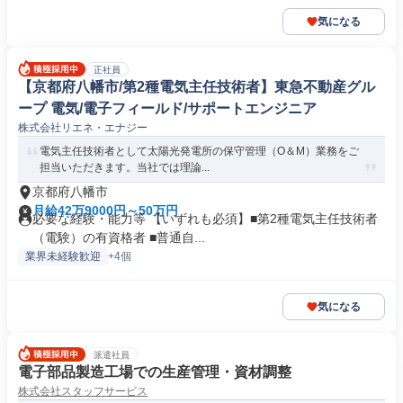
気になる
正社員
【京都府八幡市/第2種電気主任技術者】東急不動産グル
ープ 電気/電子フィールド/サポートエンジニア
株式会社リエネ・エナジー
電気主任技術者として太陽光発電所の保守管理（O＆M）業務をご
担当いただきます。当社では理論...
京都府八幡市
月給42万9000円～50万円
必要な経験・能力等 【いずれも必須】■第2種電気主任技術者
（電験）の有資格者 ■普通自...
業界未経験歓迎
+4個
気になる
派遣社員
電子部品製造工場での生産管理・資材調整
株式会社スタッフサービス