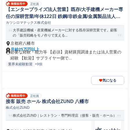
正社員
【エンタープライズ法人営業】既存/大手建機メーカー専
任の深耕営業/年休122日 鉄鋼/非鉄金属/金属製品法人営
カツシロマテックス株式会社
業
大手建設機械・産業機械メーカーに対する既存深耕営業です。顧客
の「販売戦略をモノ作りで支える...
京都府八幡市
月給25万円以上
必要な経験・能力等 【必須】資材購買調達または法人営業の
経験 【歓迎】サプライヤー側で...
業界未経験歓迎
+9個
気になる
正社員
接客 販売 ホール 株式会社ZUND 八幡市
株式会社ZUND
株式会社ZUND｜レストラン・専門料理店（接客・販売・ホール）