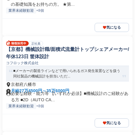
の基礎知識をお持ちの方。 ★第...
業界未経験歓迎
+8個
気になる
正社員
【京都】機械設計職/面積式流量計トップシェアメーカー/
年休123日 筐体設計
コフロック株式会社
■メーカーの製造ラインなどで用いられるガス発生装置などを扱う
同社製品の機械設計を担当いただ...
京都府八幡市
月給27万4500円～35万6000円
必要な経験・能力等 【いずれか必須】■機械設計のご経験があ
る方 ■2D（AUTO CA...
業界未経験歓迎
+8個
気になる