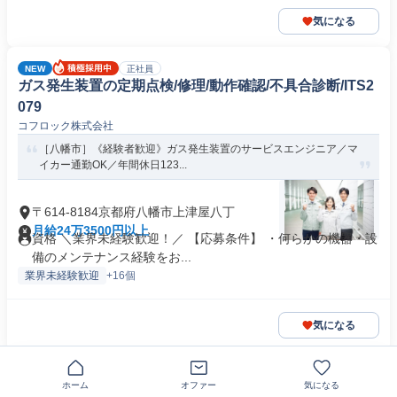
気になる
NEW
正社員
ガス発生装置の定期点検/修理/動作確認/不具合診断/ITS2
079
コフロック株式会社
［八幡市］《経験者歓迎》ガス発生装置のサービスエンジニア／マ
イカー通勤OK／年間休日123...
〒614-8184京都府八幡市上津屋八丁
月給24万3500円以上
資格 ＼業界未経験歓迎！／ 【応募条件】 ・何らかの機器・設
備のメンテナンス経験をお...
業界未経験歓迎
+16個
気になる
正社員
ホーム
オファー
気になる
ドライバーファーストの環境で働ける日給の小物の配送