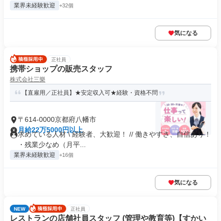
業界未経験歓迎
+32個
気になる
正社員
携帯ショップの販売スタッフ
株式会社三樂
【直雇用／正社員】★安定収入可★経験・資格不問
〒614-0000京都府八幡市
月給22万5000円以上
求めている人材 \ 経験者、大歓迎！ // 働きやすさ、自信あり！
・残業少なめ（月平...
業界未経験歓迎
+16個
気になる
NEW
正社員
レストランの店舗社員スタッフ (管理や教育等)【すかい