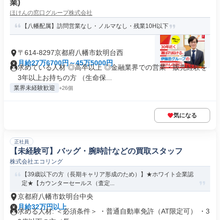
業)
ほけんの窓口グループ株式会社
【八幡配属】訪問営業なし・ノルマなし・残業10H以下
〒614-8297京都府八幡市欽明台西
月給27万6700円～45万5000円
求めている人材 ◎高卒以上 ◎金融業界での営業・販売経験を
3年以上お持ちの方 （生命保...
業界未経験歓迎
+26個
気になる
正社員
【未経験可】バッグ・腕時計などの買取スタッフ
株式会社エコリング
【39歳以下の方（長期キャリア形成のため）】★ホワイト企業認
定★【カウンターセールス（査定...
京都府八幡市欽明台中央
月給32万円以上
求める人材: ＜必須条件＞ ・普通自動車免許（AT限定可） ・3