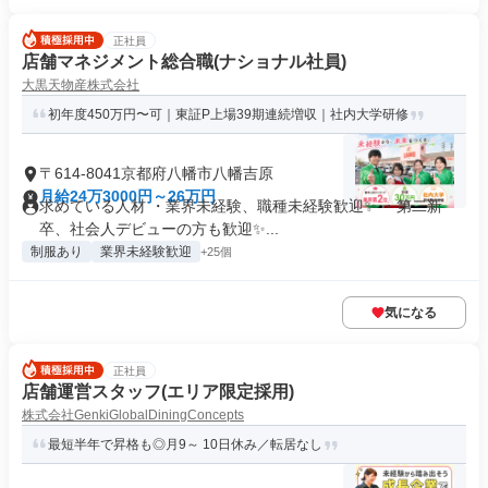
正社員
店舗マネジメント総合職(ナショナル社員)
大黒天物産株式会社
初年度450万円〜可｜東証P上場39期連続増収｜社内大学研修
〒614-8041京都府八幡市八幡吉原
月給24万3000円～26万円
求めている人材 ・業界未経験、職種未経験歓迎✨ ・第二新
卒、社会人デビューの方も歓迎✨...
制服あり
業界未経験歓迎
+25個
気になる
正社員
店舗運営スタッフ(エリア限定採用)
株式会社GenkiGlobalDiningConcepts
最短半年で昇格も◎月9～ 10日休み／転居なし