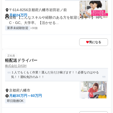
〒614-8256京都府八幡市岩田岩ノ前
月給24万円
資格 【こんなスキルや経験のある方を歓迎します！】 HPL
C・GC。大学卒。【活かせる...
業界未経験歓迎
+30個
気になる
正社員
軽配送ドライバー
株式会社 DASH
１人でもくもく作業！運んだ分だけ稼げます！！必要なのはやる
気！！運転免許のみ！！
京都府八幡市
月給30万円～60万円
即日勤務OK