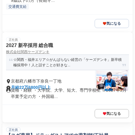
9歳以下の方（長期キ...
交通費支給
気になる
正社員
2027 新卒採用 総合職
株式会社関西ケーズデンキ
☆関西・福井エリア☆がんばらない経営の「ケーズデンキ」新卒積
極採用中！人と話すことが好きな...
京都府八幡市下奈良一丁地
月給22万6800円以上
資格・経験 ・大学院、大学、短大、専門学校生 ※2027年3月
卒業予定の方 ・外国籍...
気になる
正社員