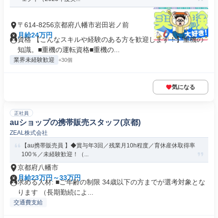
〒614-8256京都府八幡市岩田岩ノ前
月給24万円
資格 【こんなスキルや経験のある方を歓迎します！】重機の
知識。■重機の運転資格■重機の...
業界未経験歓迎
+30個
気になる
正社員
auショップの携帯販売スタッフ(京都)
ZEAL株式会社
【au携帯販売員 】◆賞与年3回／残業月10h程度／育休産休取得率
100％／未経験歓迎！（...
京都府八幡市
月給23万円～33万円
求める人材: ■ご年齢の制限 34歳以下の方までが選考対象とな
ります （長期勤続によ...
交通費支給