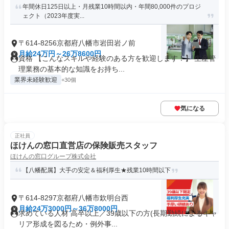
年間休日125日以上・月残業10時間以内・年間80,000件のプロジ
ェクト（2023年度実...
〒614-8256京都府八幡市岩田岩ノ前
月給24万円～26万8600円
資格 【こんなスキルや経験のある方を歓迎します！】 生産管
理業務の基本的な知識をお持ち...
業界未経験歓迎
+30個
気になる
正社員
ほけんの窓口直営店の保険販売スタッフ
ほけんの窓口グループ株式会社
【八幡配属】大手の安定＆福利厚生★残業10時間以下
〒614-8297京都府八幡市欽明台西
月給24万3000円～36万8000円
求めている人材 高卒以上／39歳以下の方(長期勤続によるキャ
リア形成を図るため・例外事...