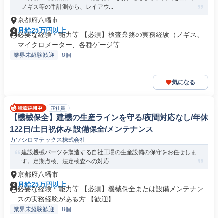
ノギス等の手計測から、レイアウ...
京都府八幡市
月給25万円以上
必要な経験・能力等 【必須】検査業務の実務経験（ノギス、
マイクロメーター、各種ゲージ等...
業界未経験歓迎
+8個
気になる
正社員
【機械保全】建機の生産ラインを守る/夜間対応なし/年休
122日/土日祝休み 設備保全/メンテナンス
カツシロマテックス株式会社
建設機械パーツを製造する自社工場の生産設備の保守をお任せしま
す。定期点検、法定検査への対応...
京都府八幡市
月給25万円以上
必要な経験・能力等 【必須】機械保全または設備メンテナン
スの実務経験がある方 【歓迎】...
業界未経験歓迎
+8個