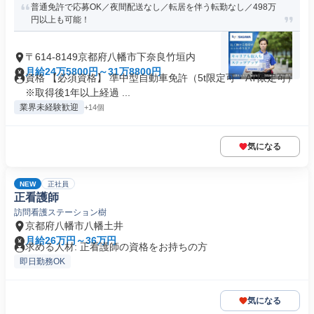
普通免許で応募OK／夜間配送なし／転居を伴う転勤なし／498万
円以上も可能！
〒614-8149京都府八幡市下奈良竹垣内
月給24万5800円～31万8800円
資格 【必須資格】 準中型自動車免許（5t限定可・AT限定可）
※取得後1年以上経過 ...
業界未経験歓迎
+14個
気になる
NEW
正社員
正看護師
訪問看護ステーション樹
京都府八幡市八幡土井
月給26万円～36万円
求める人材: 正看護師の資格をお持ちの方
即日勤務OK
気になる