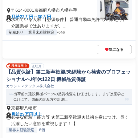
〒614-8001京都府八幡市八幡科手
月給22万円～30万円
求めている人材 【必須条件】 普通自動車免許（AT限定可）
介護業界ではありますが、...
制服あり
業界未経験歓迎
+34個
気になる
正社員
【品質保証】第二新卒歓迎/未経験から検査のプロフェッ
ショナルへ/年休122日 機械品質保証
カツシロマテックス株式会社
出荷前の建設機械パーツの品質検査をお任せします。まずは座学と
OJTにて、図面の読み方や計測...
京都府八幡市
月給23万円以上
必要な経験・能力等 ★第二新卒歓迎★技術を身につけ、長く
活躍したい意欲を重視します！【...
業界未経験歓迎
+8個