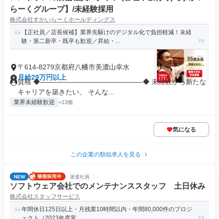
らーくグループ】/未経験採用
株式会社すかいらーくホールディングス
【正社員／店長候補】業界先駆けのデジタル化で負担軽減！未経
験・第二新卒・既卒も歓迎／昇給・...
〒614-8279京都府八幡市美濃山幸水
月給29万円以上
資格 ◆―――――――――――――――◆ 未経験から新たな
キャリアを築きたい、 そんな...
業界未経験歓迎
+13個
気になる
この企業の類似求人を見る
NEW
派遣社員
ソフトウェア会社でのメンテナンススタッフ 土日休み
株式会社スタッフサービス
年間休日125日以上・月残業10時間以内・年間80,000件のプロジ
ェクト（2023年度実...