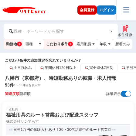
会員登録
ログイン
職種・キーワードから探す
条件保存
勤務地
職種
こだわり条件
雇用形態
年収
新着のみ
1
1
こだわり条件の追加設定を忘れていませんか？
土日祝休み
年間休日120日以上
完全週休2日制
学歴
八幡市（京都府）、時短勤務ありの転職・求人情報
53
件
1
〜
53
件目を表示中
関連度順
新着順
詳細表示
正社員
福祉用具のルート営業および配送スタッフ
株式会社サンてらす
日当1万円の体験入社あり！20・30代活躍中のルート営業◎