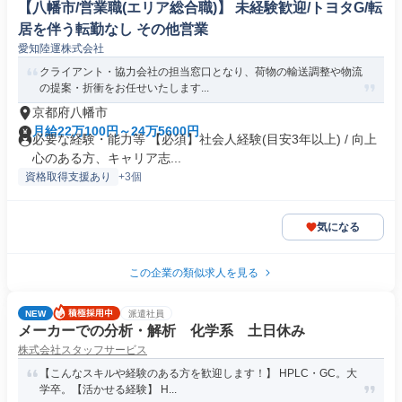
【八幡市/営業職(エリア総合職)】 未経験歓迎/トヨタG/転
居を伴う転勤なし その他営業
愛知陸運株式会社
クライアント・協力会社の担当窓口となり、荷物の輸送調整や物流
の提案・折衝をお任せいたします...
京都府八幡市
月給22万100円～24万5600円
必要な経験・能力等 【必須】社会人経験(目安3年以上) / 向上
心のある方、キャリア志...
資格取得支援あり
+3個
気になる
この企業の類似求人を見る
NEW
派遣社員
メーカーでの分析・解析 化学系 土日休み
株式会社スタッフサービス
【こんなスキルや経験のある方を歓迎します！】 HPLC・GC。大
学卒。【活かせる経験】 H...