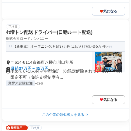
気になる
正社員
4t増トン配送ドライバー(日勤ルート配送)
株式会社ロードカンパニー
【新車庫】オープニング/月給37万円以上/入社祝い金5万円✨
〒614-8114京都府八幡市川口別所
月給37万円～45万円
求めている人材 ✅中型免許（8t限定解除されている方） ※8t
限定不可（免許支援制度有...
業界未経験歓迎
+29個
気になる
この企業の類似求人を見る
正社員