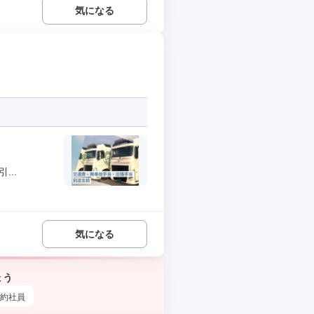
気になる
..
気になる
ょう
約社員