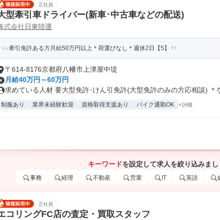
正社員
大型牽引車ドライバー(新車･中古車などの配送)
株式会社日東陸運
牽引免許ある方月給50万円以上＊荷運びなし＊週休2日【5】
〒614-8176京都府八幡市上津屋中堤
月給40万円～60万円
求めている人材 要大型免許･けん引免許(大型免許のみの方応相談) ＊な.
制服あり
業界未経験歓迎
資格取得支援あり
バイク通勤OK
+16個
キーワード
を設定して求人を絞り込みまし
事務
経理
不動産
営業
IT
英語
正社員
エコリングFC店の査定・買取スタッフ