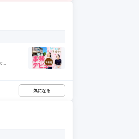
..
気になる