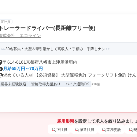
正社員
トレーラードライバー(長距離フリー便)
株式会社 エコライン
30名募集＊大型＆牽引活かして高収入＊手積み・手降しナシ
〒614-8181京都府八幡市上津屋浜垣内
月給55万円～70万円
求めている人材 【必須資格】 大型運転免許 フォークリフト免許 けん引.
業界未経験歓迎
資格取得支援あり
バイク通勤OK
+16個
雇用形態
を設定して求人を絞り込みまし
正社員
派遣社員
業務委託
契