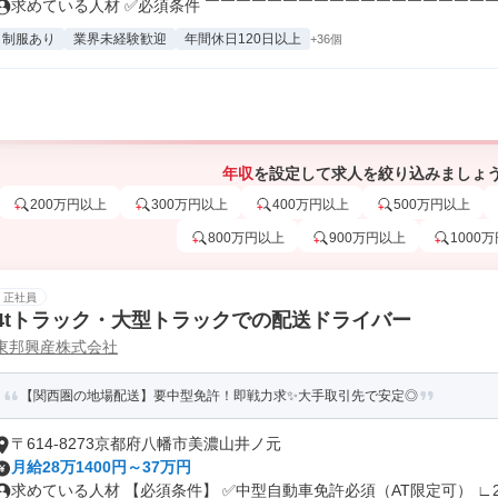
求めている人材 ✅必須条件 ￣￣￣￣￣￣￣￣￣￣￣￣￣￣￣￣￣￣￣￣ 
制服あり
業界未経験歓迎
年間休日120日以上
+36個
年収
を設定して求人を絞り込みましょ
200万円以上
300万円以上
400万円以上
500万円以上
800万円以上
900万円以上
1000
正社員
4tトラック・大型トラックでの配送ドライバー
東邦興産株式会社
【関西圏の地場配送】要中型免許！即戦力求✨大手取引先で安定◎
〒614-8273京都府八幡市美濃山井ノ元
月給28万1400円～37万円
求めている人材 【必須条件】 ✅中型自動車免許必須（AT限定可） ∟2.