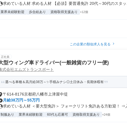
求めている人材 求める人材 【必須】要普通免許 20代～30代のスタッ..
業界未経験歓迎
歩合給あり
資格取得支援あり
+12個
この企業の類似求人を見る
正社員
大型ウィング車ドライバー(一般雑貨のフリー便)
株式会社エムズトランスポート
選べる車種＆高月給38万～✨手積みナシ◎土日休み・長期休暇有
〒614-8176京都府八幡市上津屋中堤
月給38万円～55万円
求めている人材 ＜要大型免許＞ フォークリフト免許ある方歓迎！ ⇒入社
制服あり
業界未経験歓迎
60代も応募可
資格取得支援あり
+24個