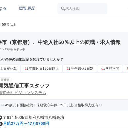
なる
閲覧履歴
求人検索
社50％以上
幡市（京都府）、中途入社50％以上の転職・求人情報
1
〜
93
件目を表示中
わり条件の追加設定を忘れていませんか？
土日祝休み
年間休日120日以上
完全週休2日制
学歴不問
正社員
電気通信工事スタッフ
株式会社ビジョンシステム
45歳以下面接確約！未経験◎年休125日以上/資格取得支援有
〒614-8005京都府八幡市八幡高坊
月給27万円～47万9700円