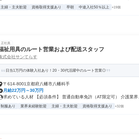
主婦・主夫歓迎
資格取得支援あり
早朝
中途入社50％以上
+19個
正社員
福祉用具のルート営業および配送スタッフ
株式会社サンてらす
日当1万円の体験入社あり！20・30代活躍中のルート営業◎
〒614-8001京都府八幡市八幡科手
月給22万円～30万円
求めている人材 【必須条件】 普通自動車免許（AT限定可） 介護業界..
制服あり
業界未経験歓迎
主婦・主夫歓迎
資格取得支援あり
+32個