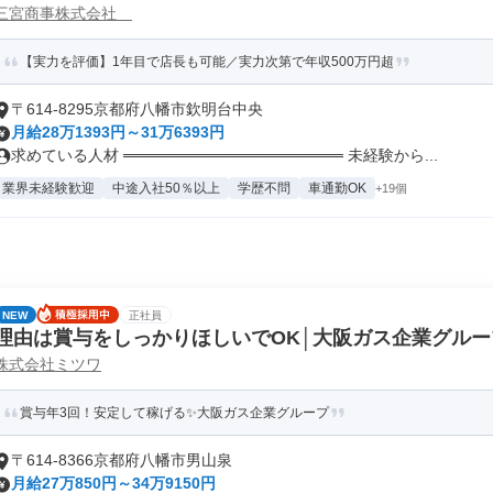
三宮商事株式会社
【実力を評価】1年目で店長も可能／実力次第で年収500万円超
〒614-8295京都府八幡市欽明台中央
月給28万1393円～31万6393円
求めている人材 ════════════════════ 未経験から...
業界未経験歓迎
中途入社50％以上
学歴不問
車通勤OK
+19個
NEW
正社員
理由は賞与をしっかりほしいでOK│大阪ガス企業グル
株式会社ミツワ
賞与年3回！安定して稼げる✨大阪ガス企業グループ
〒614-8366京都府八幡市男山泉
月給27万850円～34万9150円