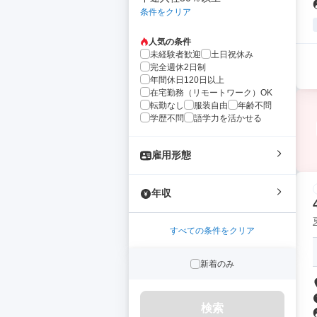
条件をクリア
人気の条件
未経験者歓迎
土日祝休み
完全週休2日制
年間休日120日以上
在宅勤務（リモートワーク）OK
転勤なし
服装自由
年齢不問
学歴不問
語学力を活かせる
雇用形態
年収
すべての条件をクリア
新着のみ
検索