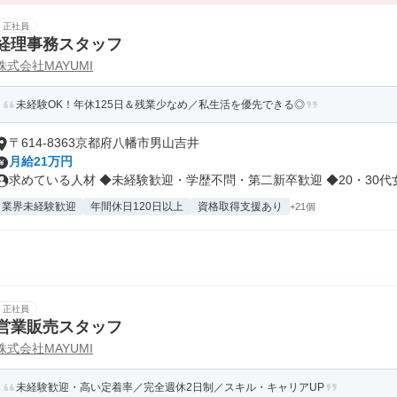
正社員
経理事務スタッフ
株式会社MAYUMI
未経験OK！年休125日＆残業少なめ／私生活を優先できる◎
〒614-8363京都府八幡市男山吉井
月給21万円
求めている人材 ◆未経験歓迎・学歴不問・第二新卒歓迎 ◆20・30代女.
業界未経験歓迎
年間休日120日以上
資格取得支援あり
+21個
正社員
営業販売スタッフ
株式会社MAYUMI
未経験歓迎・高い定着率／完全週休2日制／スキル・キャリアUP