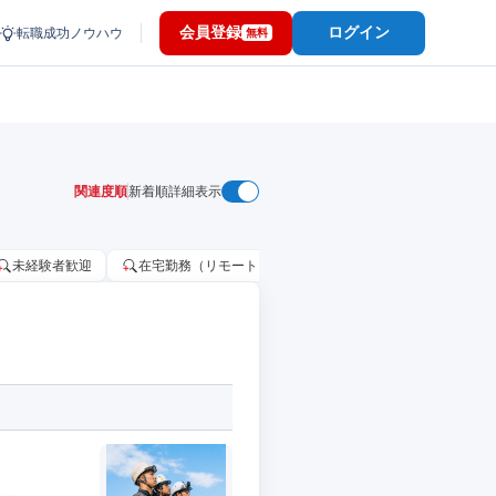
会員登録
ログイン
転職成功ノウハウ
無料
関連度順
新着順
詳細表示
未経験者歓迎
在宅勤務（リモートワーク）OK
家賃補助・住宅手当