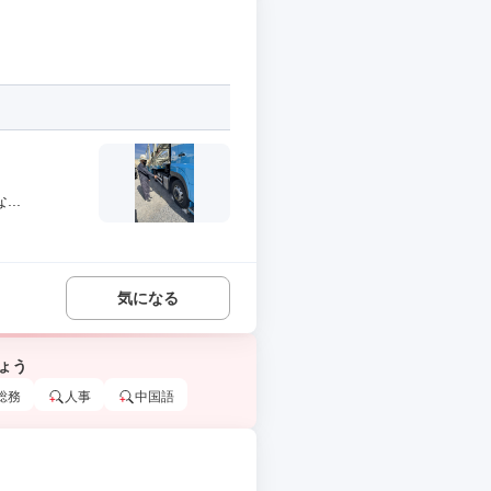
..
気になる
ょう
総務
人事
中国語