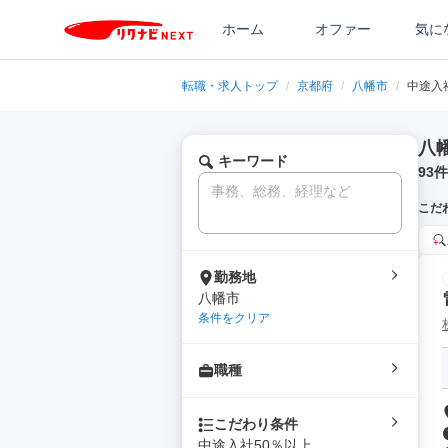
ホーム
オファー
気に
転職・求人トップ
/
京都府
/
八幡市
/
中途入
八
キーワード
93
件
こだ
勤務地
八幡市
条件をクリア
職種
こだわり条件
中途入社50％以上