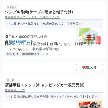
派遣社員
シンプル作業(ケーブル巻きと端子付け)
株式会社ジョブリンクス 京都南オフィス
土日祝休み・残業なし！未経験OKのもくもく軽作業
〒614-0000京都府八幡市
時給1300円以上
求めている人材 学歴や経験は問いません。未経験の方、ブラ
ンクのある方、製造業や派遣のお...
制服あり
無期雇用派遣
+21個
気になる
正社員
店舗事務スタッフ(キャンピングカー販売受付)
株式会社ナッツ
お客様の夢に寄り添う事務職✨働きやすさ◎やりがい◎SNSも⏰