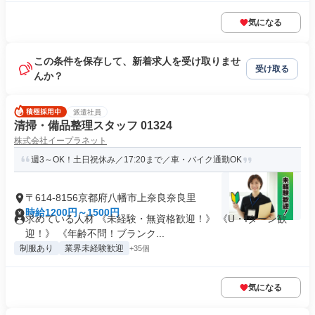
気になる
この条件を保存して、新着求人を受け取りませ
受け取る
んか？
派遣社員
清掃・備品整理スタッフ 01324
株式会社イープラネット
週3～OK！土日祝休み／17:20まで／車・バイク通勤OK
〒614-8156京都府八幡市上奈良奈良里
時給1200円～1500円
求めている人材 《未経験・無資格歓迎！》 《U・Iターン歓
迎！》 《年齢不問！ブランク...
制服あり
業界未経験歓迎
+35個
気になる