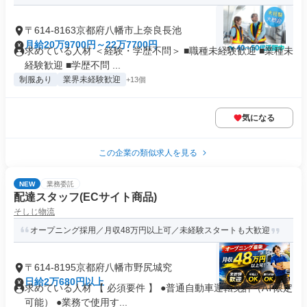
〒614-8163京都府八幡市上奈良長池
月給20万9700円～22万7700円
求めている人材 ＜経験・学歴不問＞ ■職種未経験歓迎 ■業種未
経験歓迎 ■学歴不問 ...
制服あり
業界未経験歓迎
+13個
気になる
この企業の類似求人を見る
NEW
業務委託
配達スタッフ(ECサイト商品)
そしじ物流
オープニング採用／月収48万円以上可／未経験スタートも大歓迎
〒614-8195京都府八幡市野尻城究
日給2万680円以上
求めている人材 【 必須要件 】 ●普通自動車運転免許（AT限定
可能） ●業務で使用す...