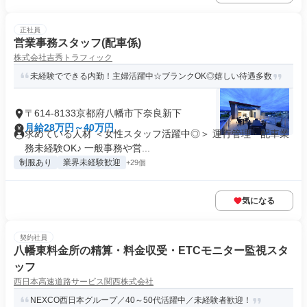
正社員
営業事務スタッフ(配車係)
株式会社吉秀トラフィック
未経験でできる内勤！主婦活躍中☆ブランクOK◎嬉しい待遇多数
〒614-8133京都府八幡市下奈良新下
月給28万円～40万円
求めている人材 ＜女性スタッフ活躍中◎＞ 運行管理・配車業
務未経験OK♪ 一般事務や営...
制服あり
業界未経験歓迎
+29個
気になる
契約社員
八幡東料金所の精算・料金収受・ETCモニター監視スタ
ッフ
西日本高速道路サービス関西株式会社
NEXCO西日本グループ／40～50代活躍中／未経験者歓迎！