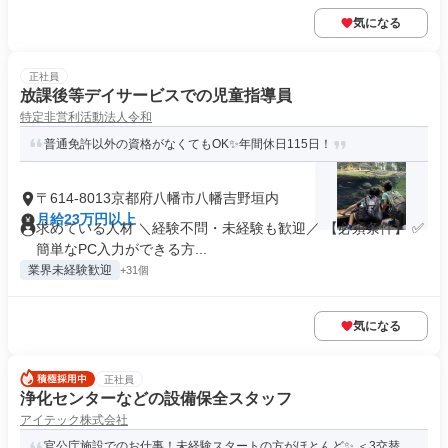
気になる
正社員
放課後等デイサービスでの児童指導員
特定非営利活動法人令和
普通免許以外の資格がなくてもOK✨年間休日115日！
〒614-8013京都府八幡市八幡吉野垣内
月給23万円以上
求めている人材 ＼経験不問・未経験も歓迎／ 【必須条件】 ✅
簡単なPC入力ができる方...
業界未経験歓迎
+31個
気になる
正社員
浄化センターなどの設備保全スタッフ
アイテック株式会社
官公庁施設でのお仕事！未経験スタートの方がほとんど✨️ ＜3交替