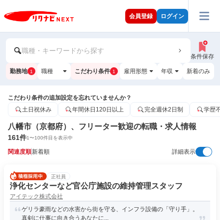
会員登録
ログイン
職種・キーワードから探す
条件保存
勤務地
職種
こだわり条件
雇用形態
年収
新着のみ
1
1
こだわり条件の追加設定を忘れていませんか？
土日祝休み
年間休日120日以上
完全週休2日制
学歴
八幡市（京都府）、フリーター歓迎の転職・求人情報
161
件
1
〜
100
件目を表示中
関連度順
新着順
詳細表示
正社員
浄化センターなど官公庁施設の維持管理スタッフ
アイテック株式会社
ゲリラ豪雨などの水害から街を守る、インフラ設備の「守り手」。
真剣に仕事に向き合うあなたに...