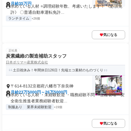
月給35万円
求めている人材 ⭐調理経験年数、考慮いたします！ 《必須免
許》 〇普通自動車運転免許...
ランチタイム
+26個
気になる
正社員
炭素繊維の製造補助スタッフ
日本ポリマー産業株式会社
土日祝休み！年間休日126日！先端エコ素材のものづくり
〒614-8132京都府八幡市下奈良榊
月給23万5000円～26万5000円
求めている人材 ・未経験歓迎 ・職務経験不問 ・生産管理・安
全衛生推進者業務経験者歓迎...
制服あり
業界未経験歓迎
+19個
気になる