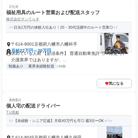
正社員
福祉用具のルート営業および配送スタッフ
株式会社サンてらす
日当1万円の体験入社あり！20・30代活躍中のルート営業◎
〒614-8001京都府八幡市八幡科手
月給22万円～30万円
求めている人材 【必須条件】 普通自動車免許（AT限定可）
介護業界ではありますが、...
制服あり
業界未経験歓迎
+34個
気になる
業務委託
個人宅の配送ドライバー
T.U黒船
【未経験・シニア応援】月収40万円も可◎ 週3日〜OK ✅
〒614-8045京都府八幡市八幡久保田