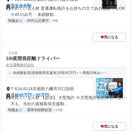
完全歩合制
求めている人材 普通運転免許をお持ちの方であれば誰でもOK
※ATのみ可 ・未経験歓...
制服あり
60代も応募可
+9個
気になる
正社員
10t夜間長距離ドライバー
全京運輸株式会社
未経験歓迎(資格取得支援有)月収45万円～✨帰着日休み♪
〒614-8114京都府八幡市川口別所
月給45万円～55万円
求めている人材 【必須】 大型免許 ※大型免許をお持ちでない
方も、当社の資格取得支援制...
制服あり
業界未経験歓迎
+29個
気になる