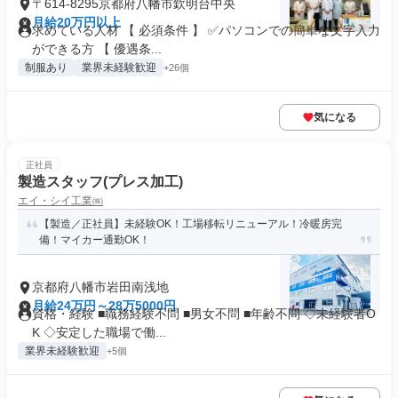
〒614-8295京都府八幡市欽明台中央
月給20万円以上
求めている人材 【 必須条件 】 ✅パソコンでの簡単な文字入力
ができる方 【 優遇条...
制服あり
業界未経験歓迎
+26個
気になる
正社員
製造スタッフ(プレス加工)
エイ・シイ工業㈱
【製造／正社員】未経験OK！工場移転リニューアル！冷暖房完
備！マイカー通勤OK！
京都府八幡市岩田南浅地
月給24万円～28万5000円
資格・経験 ■職務経験不問 ■男女不問 ■年齢不問 ◇未経験者O
K ◇安定した職場で働...
業界未経験歓迎
+5個