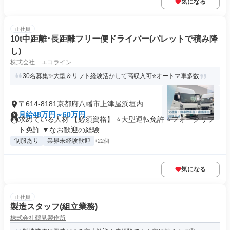
気になる
正社員
10t中距離･長距離フリー便ドライバー(パレットで積み降
し)
株式会社 エコライン
30名募集✨大型＆リフト経験活かして高収入可⭐オートマ車多数
〒614-8181京都府八幡市上津屋浜垣内
月給48万円～60万円
求めている人材 【必須資格】 ⭐大型運転免許 ⭐フォークリフ
ト免許 ▼なお歓迎の経験...
制服あり
業界未経験歓迎
+22個
気になる
正社員
製造スタッフ(組立業務)
株式会社鶴見製作所