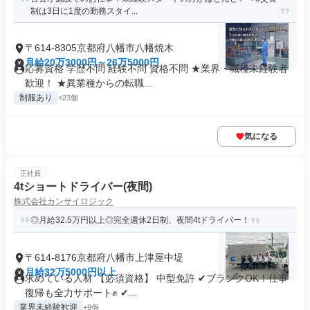
制は3日に1度の勤務スタイ...
〒614-8305京都府八幡市八幡焼木
月給20万3000円～26万5000円
応募資格 学歴不問 経験不問 資格不問 ★業界・職種未経験者
歓迎！ ★異業種からの転職...
制服あり
+23個
気になる
正社員
4tショートドライバー(夜間)
株式会社カンサイロジック
◎月給32.5万円以上◎完全週休2日制、夜間4tドライバー！
〒614-8176京都府八幡市上津屋中堤
月給32万5000円以上
求めている人材 【必須資格】 中型免許 ✔ブランクOK！仕事
復帰も全力サポート✊ ✔...
業界未経験歓迎
+9個