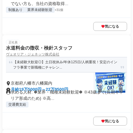
でない方も、当社の資格取得...
制服あり
業界未経験歓迎
+31個
気になる
正社員
水道料金の徴収・検針スタッフ
ヴェオリア・ジェネッツ株式会社
【未経験大歓迎◎】土日祝休み/年休125日/人柄重視！安定のイン
フラ事業で新職種にチャレン...
京都府八幡市八幡園内
月給19万5000円～22万9500円
求める人材: ✽業界・職種未経験歓迎✽ ※43歳まで(長期キャ
リア形成のため) ※高...
交通費支給
気になる