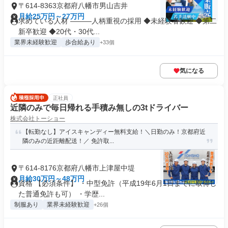
〒614-8363京都府八幡市男山吉井
月給25万円～27万円
求めている人材 ―――人柄重視の採用 ◆未経験者歓迎 ◆第二
新卒歓迎 ◆20代・30代...
業界未経験歓迎
歩合給あり
+33個
気になる
正社員
近隣のみで毎日帰れる手積み無しの3tドライバー
株式会社トーショー
【転勤なし】アイスキャンディー無料支給！＼日勤のみ！京都府近
隣のみの近距離配送！／ 免許取...
〒614-8176京都府八幡市上津屋中堤
月給30万円～48万円
資格 【必須条件】 ・中型免許（平成19年6月1日までに取得し
た普通免許も可） ・学歴...
制服あり
業界未経験歓迎
+26個