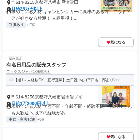
〒614-8215京都府八幡市戸津堂田
月給25万円以上
求めている人材 キャンピングカーに興味のある方、アウトド
アが好きな方歓迎！ 人柄重視！...
制服あり
+17個
気になる
業務委託
有名日用品の販売スタッフ
フィクスジャパン株式会社
【週1～未経験OK・直行直帰】土日祝中心 (平日も一部あり)
〒614-8256京都府八幡市岩田岩ノ前
日給1万2000円以上
求めている人材 学歴不問・年齢不問・経験不問 ＊未経験さん
も大歓迎 ＼以下の経験があ...
主婦・主夫歓迎
+8個
気になる