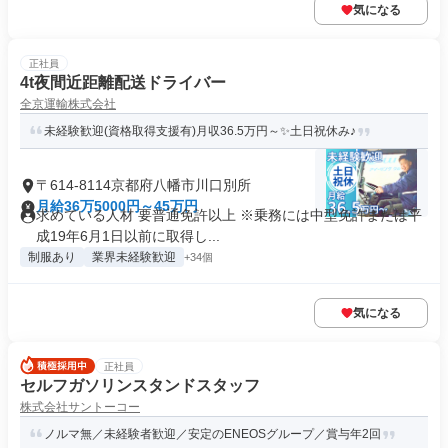
気になる
正社員
4t夜間近距離配送ドライバー
全京運輸株式会社
未経験歓迎(資格取得支援有)月収36.5万円～✨土日祝休み♪
〒614-8114京都府八幡市川口別所
月給36万5000円～45万円
求めている人材 要普通免許以上 ※乗務には中型免許または平
成19年6月1日以前に取得し...
制服あり
業界未経験歓迎
+34個
気になる
正社員
セルフガソリンスタンドスタッフ
株式会社サントーコー
ノルマ無／未経験者歓迎／安定のENEOSグループ／賞与年2回