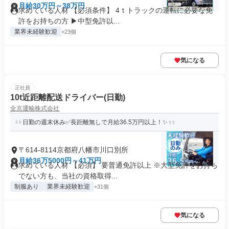
月給30万円～38万円
求めている人材 【必須条件】 4ｔトラックの運転に必要な免
許をお持ちの方 ▶中型免許以...
業界未経験歓迎
+23個
気になる
正社員
10t近距離配送ドライバー(日勤)
全京運輸株式会社
日勤の週末休み✅長距離無しで月給36.5万円以上！✨
〒614-8114京都府八幡市川口別所
月給36万5000円～41万円
求めている人材 【必須】 要普通免許以上 ※大型免許をお持ち
でない方も、当社の資格取得...
制服あり
業界未経験歓迎
+31個
気になる