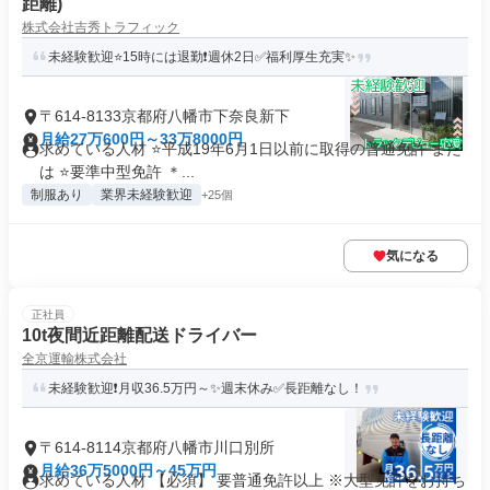
距離)
株式会社吉秀トラフィック
未経験歓迎⭐15時には退勤❗週休2日✅福利厚生充実✨
〒614-8133京都府八幡市下奈良新下
月給27万600円～33万8000円
求めている人材 ⭐平成19年6月1日以前に取得の普通免許 また
は ⭐要準中型免許 ＊...
制服あり
業界未経験歓迎
+25個
気になる
正社員
10t夜間近距離配送ドライバー
全京運輸株式会社
未経験歓迎❗月収36.5万円～✨週末休み✅長距離なし！
〒614-8114京都府八幡市川口別所
月給36万5000円～45万円
求めている人材 【必須】 要普通免許以上 ※大型免許をお持ち