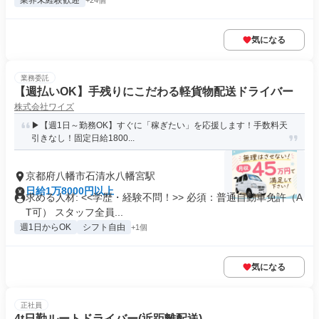
業界未経験歓迎
+24個
気になる
業務委託
【週払いOK】手残りにこだわる軽貨物配送ドライバー
株式会社ワイズ
▶【週1日～勤務OK】すぐに「稼ぎたい」を応援します！手数料天
引きなし！固定日給1800...
京都府八幡市石清水八幡宮駅
日給1万8000円以上
求める人材: <<学歴・経験不問！>> 必須：普通自動車免許（A
T可） スタッフ全員...
週1日からOK
シフト自由
+1個
気になる
正社員
4t日勤ルートドライバー(近距離配送)