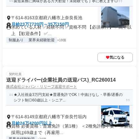
製造業務に興味がある方大歓迎！未経験でも丁寧に教えます◎
〒614-8163京都府八幡市上奈良長池
月給23万7720円～35万150円
求めている人材 ✅経験不問 ✅資格不問 【必須条件】 ✅高卒以
上 【歓迎条件】 ✅...
制服あり
業界未経験歓迎
+18個
気になる
契約社員
送迎ドライバー(企業社員の送迎バス)_RC260014
株式会社ジャパン・リリーフ送迎サポート
★入社祝金3万円支給★普通免許でOK！中抜けなし・早番/遅番の
シフト制◎60歳以上・シニア...
〒614-8149京都府八幡市下奈良竹垣内
月給24万4200円以上
資格 必要資格：普通免許（第1種） ＜2種免許は不要＞ ※新規
採用は69歳まで（再雇用...