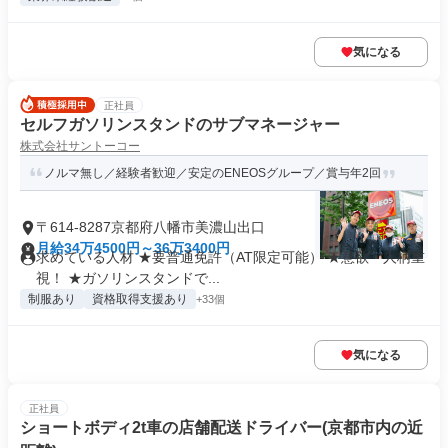
気になる
正社員
セルフガソリンスタンドのサブマネージャー
株式会社サントーコー
ノルマ無し／経験者歓迎／安定のENEOSグループ／賞与年2回
〒614-8287京都府八幡市美濃山出口
月給34万4500円～36万3400円
求めている人材 ★要普通免許（AT限定可能） ★意欲・人柄重
視！ ★ガソリンスタンドで...
制服あり
資格取得支援あり
+33個
気になる
正社員
ショートボディ2t車の店舗配送ドライバー(京都市内の近