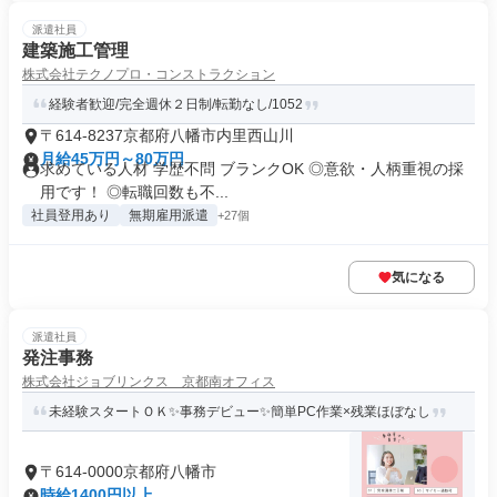
派遣社員
建築施工管理
株式会社テクノプロ・コンストラクション
経験者歓迎/完全週休２日制/転勤なし/1052
〒614-8237京都府八幡市内里西山川
月給45万円～80万円
求めている人材 学歴不問 ブランクOK ◎意欲・人柄重視の採
用です！ ◎転職回数も不...
社員登用あり
無期雇用派遣
+27個
気になる
派遣社員
発注事務
株式会社ジョブリンクス 京都南オフィス
未経験スタートＯＫ✨事務デビュー✨簡単PC作業×残業ほぼなし
〒614-0000京都府八幡市
時給1400円以上