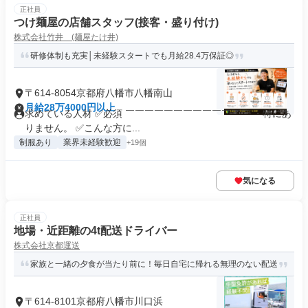
正社員
つけ麺屋の店舗スタッフ(接客・盛り付け)
株式会社竹井 (麺屋たけ井)
研修体制も充実│未経験スタートでも月給28.4万保証◎
〒614-8054京都府八幡市八幡南山
月給28万4000円以上
求めている人材 ✅必須 ￣￣￣￣￣￣￣￣￣￣￣￣￣ ・特にあ
りません。 ✅こんな方に...
制服あり
業界未経験歓迎
+19個
気になる
正社員
地場・近距離の4t配送ドライバー
株式会社京都運送
家族と一緒の夕食が当たり前に！毎日自宅に帰れる無理のない配送
〒614-8101京都府八幡市川口浜