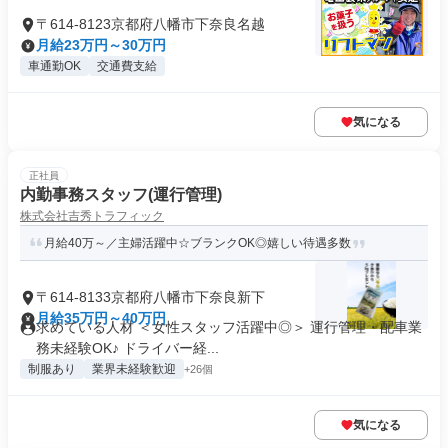
〒614-8123京都府八幡市下奈良名越
月給23万円～30万円
車通勤OK
交通費支給
気になる
正社員
内勤事務スタッフ(運行管理)
株式会社吉秀トラフィック
月給40万～／主婦活躍中☆ブランクOK◎嬉しい待遇多数
〒614-8133京都府八幡市下奈良新下
月給35万円～40万円
求めている人材 ＜女性スタッフ活躍中◎＞ 運行管理・配車業
務未経験OK♪ ドライバー経...
制服あり
業界未経験歓迎
+26個
気になる