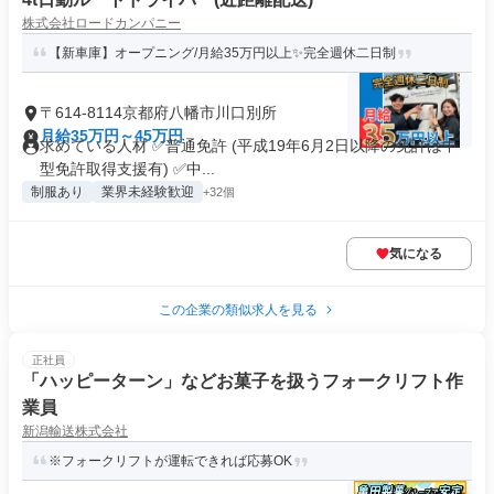
株式会社ロードカンパニー
【新車庫】オープニング/月給35万円以上✨完全週休二日制
〒614-8114京都府八幡市川口別所
月給35万円～45万円
求めている人材 ✅普通免許 (平成19年6月2日以降の免許は中
型免許取得支援有) ✅中...
制服あり
業界未経験歓迎
+32個
気になる
この企業の類似求人を見る
正社員
「ハッピーターン」などお菓子を扱うフォークリフト作
業員
新潟輸送株式会社
※フォークリフトが運転できれば応募OK