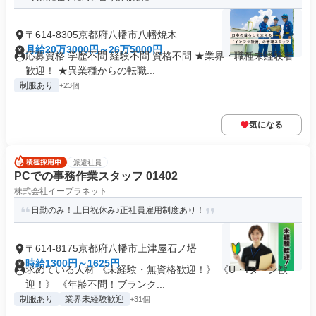
〒614-8305京都府八幡市八幡焼木
月給20万3000円～26万5000円
応募資格 学歴不問 経験不問 資格不問 ★業界・職種未経験者
歓迎！ ★異業種からの転職...
制服あり
+23個
気になる
派遣社員
PCでの事務作業スタッフ 01402
株式会社イープラネット
日勤のみ！土日祝休み♪正社員雇用制度あり！
〒614-8175京都府八幡市上津屋石ノ塔
時給1300円～1625円
求めている人材 《未経験・無資格歓迎！》 《U・Iターン歓
迎！》 《年齢不問！ブランク...
制服あり
業界未経験歓迎
+31個