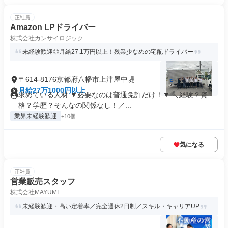
正社員
Amazon LPドライバー
株式会社カンサイロジック
未経験歓迎◎月給27.1万円以上！残業少なめの宅配ドライバー
〒614-8176京都府八幡市上津屋中堤
月給27万1000円以上
求めている人材 ▼必要なのは普通免許だけ！▼ ＼経験？資
格？学歴？そんなの関係なし！／...
業界未経験歓迎
+10個
気になる
正社員
営業販売スタッフ
株式会社MAYUMI
未経験歓迎・高い定着率／完全週休2日制／スキル・キャリアUP