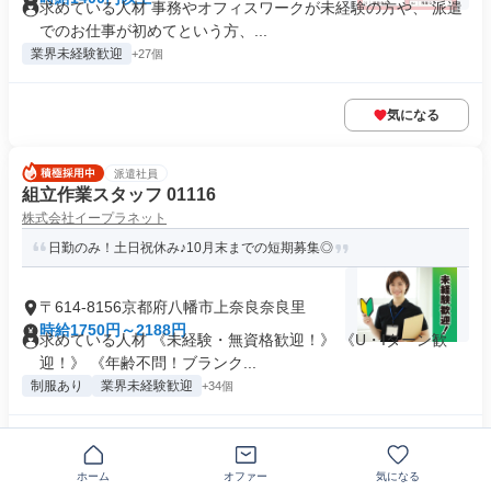
求めている人材 事務やオフィスワークが未経験の方や、 派遣
でのお仕事が初めてという方、...
業界未経験歓迎
+27個
気になる
派遣社員
組立作業スタッフ 01116
株式会社イープラネット
日勤のみ！土日祝休み♪10月末までの短期募集◎
〒614-8156京都府八幡市上奈良奈良里
時給1750円～2188円
求めている人材 《未経験・無資格歓迎！》 《U・Iターン歓
迎！》 《年齢不問！ブランク...
制服あり
業界未経験歓迎
+34個
気になる
ホーム
オファー
気になる