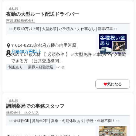
正社員
夜勤の大型ルート配送ドライバー
吉川運輸株式会社
月収40万以上可│大型必須│バラ積み・力仕事なし│新車AT車
〒614-8233京都府八幡市内里河原
月給40万円以上
求めている人材 【 必須条件 】 ✅大型免許 ✅車かバイク通勤
できる方 （公共交通機関...
制服あり
業界未経験歓迎
+25個
気になる
正社員
調剤薬局での事務スタッフ
株式会社 ネクサス
未経験OK│賞与年2回│夏季・冬期休暇あり│学歴・年齢不問！