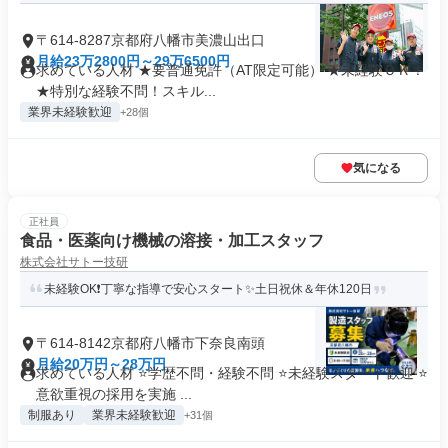
〒614-8287京都府八幡市美濃山出口
月給23万2800円～29万6500円
求めている人材 ★要普通免許（AT限定可能） ★未経験ＯＫ！
★特別な経験不問！スキル...
業界未経験歓迎
+28個
気になる
正社員
食品・医薬向け機械の溶接・加工スタッフ
株式会社サトー技研
未経験OK❗丁寧な指導で安心スタート✨土日祝休＆年休120日
〒614-8142京都府八幡市下奈良南頭
月給20万円～28万円
求めている人材 ⭐学歴不問・経験不問 ⭐未経験スタート歓迎 ⭐
意欲重視の採用を実施 ...
制服あり
業界未経験歓迎
+31個