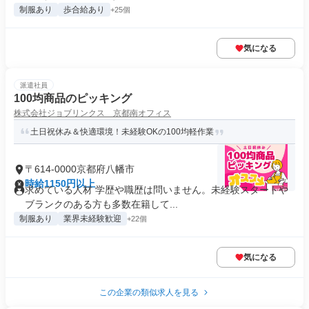
制服あり
歩合給あり
+25個
気になる
派遣社員
100均商品のピッキング
株式会社ジョブリンクス 京都南オフィス
土日祝休み＆快適環境！未経験OKの100均軽作業
〒614-0000京都府八幡市
時給1150円以上
求めている人材 学歴や職歴は問いません。未経験スタートや
ブランクのある方も多数在籍して...
制服あり
業界未経験歓迎
+22個
気になる
この企業の類似求人を見る