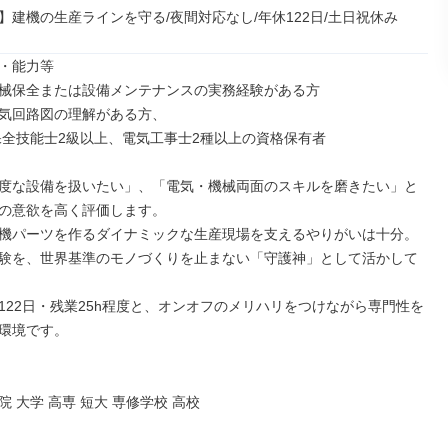
】建機の生産ラインを守る/夜間対応なし/年休122日/土日祝休み
・能力等

械保全または設備メンテナンスの実務経験がある方

気回路図の理解がある方、

度な設備を扱いたい」、「電気・機械両面のスキルを磨きたい」と
の意欲を高く評価します。

機パーツを作るダイナミックな生産現場を支えるやりがいは十分。
験を、世界基準のモノづくりを止まない「守護神」として活かして
122日・残業25h程度と、オンオフのメリハリをつけながら専門性を
環境です。

 大学 高専 短大 専修学校 高校
