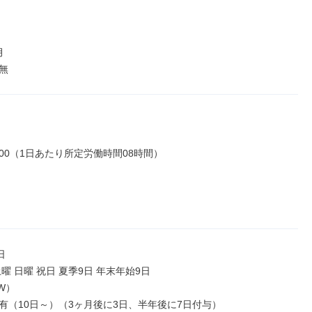


無
17:00（1日あたり所定労働時間08時間）



曜 日曜 祝日 夏季9日 年末年始9日

）

有（10日～）（3ヶ月後に3日、半年後に7日付与）