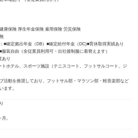
健康保険 厚生年金保険 雇用保険 労災保険



：■確定拠出年金（DB）■確定給付年金（DC)■育休取得実績あり

■服装自由（全従業員利用可・出社後制服に着替えます）

あり

ートホテル、スポーツ施設（テニスコート、フットサルコート、ジ
ブ活動を推奨しており、フットサル部・マラソン部・軽音楽部など
います。


ヶ月。