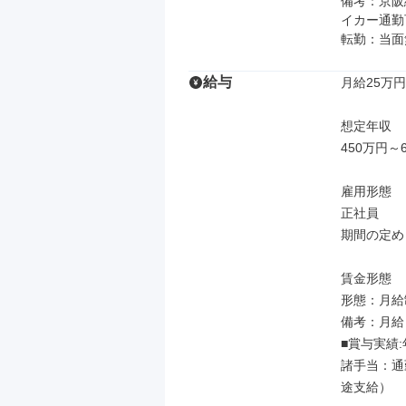
備考：京阪
イカー通勤可
転勤：当面
給与
月給25万円
想定年収

450万円～6
雇用形態

正社員

期間の定め
賃金形態

形態：月給制
備考：月給￥2
■賞与実績
諸手当：通
途支給）
