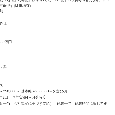
線『石清水八幡宮』駅からバス、「小宮」バス停から徒歩3分。※マ
能です(駐車場有)

無
以上

50万円

：無



50,000～ 基本給￥250,000～を含む/月

:年2回（昨年実績4ヶ月分程度）

勤手当（会社規定に基づき支給）、残業手当（残業時間に応じて別