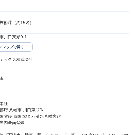
技術課（約15名）
市川口東頭9-1
gleマップで開く
テックス株式会社



本社

府 八幡市 川口東頭9-1

阪電鉄 京阪本線 石清水八幡宮駅

屋内全面禁煙
