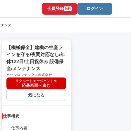
会員登録
ログイン
無料
テナンス
【機械保全】建機の生産ラ
インを守る/夜間対応なし/年
休122日/土日祝休み 設備保
全/メンテナンス
カツシロマテックス株式会社
リクルートエージェントの
応募画面へ進む
気になる
仕事概要
仕事内容