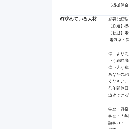
【機械保全
求めている人材
必要な経験
【必須】機
【歓迎】電
 電気系・保全技能士2級以上、電気工事士2種以上の資格保有者

◎「より高
いう経験者
◎巨大な建
あなたの経
ください。

◎年間休日
追求できる
学歴・資格

学歴：大学院
語学力：
