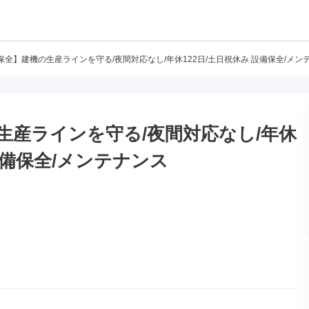
保全】建機の生産ラインを守る/夜間対応なし/年休122日/土日祝休み 設備保全/メン
生産ラインを守る/夜間対応なし/年休
 設備保全/メンテナンス