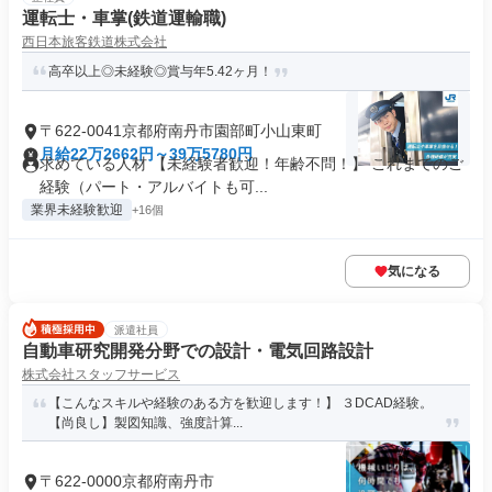
運転士・車掌(鉄道運輸職)
西日本旅客鉄道株式会社
高卒以上◎未経験◎賞与年5.42ヶ月！
〒622-0041京都府南丹市園部町小山東町
月給22万2662円～39万5780円
求めている人材 【未経験者歓迎！年齢不問！】 これまでのご
経験（パート・アルバイトも可...
業界未経験歓迎
+16個
気になる
派遣社員
自動車研究開発分野での設計・電気回路設計
株式会社スタッフサービス
【こんなスキルや経験のある方を歓迎します！】 ３DCAD経験。
【尚良し】製図知識、強度計算...
〒622-0000京都府南丹市