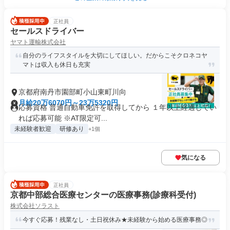
正社員
セールスドライバー
ヤマト運輸株式会社
自分のライフスタイルを大切にしてほしい。だからこそクロネコヤ
マトは収入も休日も充実
京都府南丹市園部町小山東町川向
月給20万6070円～23万5320円
応募資格 普通自動車免許を取得してから １年以上経過してい
れば応募可能 ※AT限定可...
未経験者歓迎
研修あり
+1個
気になる
正社員
京都中部総合医療センターの医療事務(診療科受付)
株式会社ソラスト
今すぐ応募！残業なし・土日祝休み★未経験から始める医療事務◎