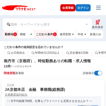
会員登録
ログイン
職種・キーワードから探す
条件保存
勤務地
職種
こだわり条件
雇用形態
年収
新着のみ
1
1
こだわり条件の追加設定を忘れていませんか？
土日祝休み
年間休日120日以上
完全週休2日制
学歴
南丹市（京都府）、時短勤務ありの転職・求人情報
13
件
1
〜
13
件目を表示中
関連度順
新着順
詳細表示
正社員
JA京都本店 金融 事務職(総務課)
京都農業協同組合
月平均残業7時間、仕事もプライベートも充実させませんか？