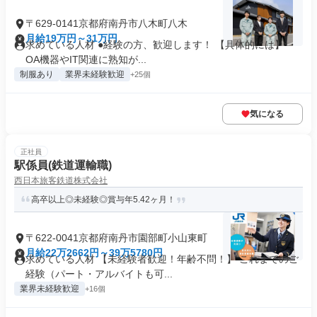
〒629-0141京都府南丹市八木町八木
月給19万円～31万円
求めている人材 ●経験の方、歓迎します！ 【具体的には】 ・
OA機器やIT関連に熟知が...
制服あり
業界未経験歓迎
+25個
気になる
正社員
駅係員(鉄道運輸職)
西日本旅客鉄道株式会社
高卒以上◎未経験◎賞与年5.42ヶ月！
〒622-0041京都府南丹市園部町小山東町
月給22万2662円～39万5780円
求めている人材 【未経験者歓迎！年齢不問！】 これまでのご
経験（パート・アルバイトも可...
業界未経験歓迎
+16個