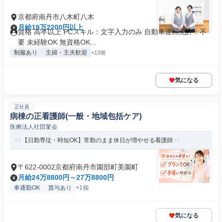
京都府南丹市八木町八木
月給19万2200円以上
資格 高卒以上 PCスキル：文字入力のみ 自動車運転免許：不
要 未経験OK 無資格OK...
制服あり
主婦・主夫歓迎
+13個
気になる
正社員
病棟の正看護師(一般・地域包括ケア)
医療法人社団菫会
【日勤専従・時短OK】常勤のまま休日が増やせる看護師
〒622-0002京都府南丹市園部町美園町
月給24万8800円～27万8800円
車通勤OK
賞与あり
+1個
気になる