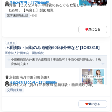
月給24万円～27万5400円
資格 【こんなスキルや経験のある方を歓迎します！】 ３DCA
D経験。【尚良し】製図知識...
業界未経験歓迎
+30個
気になる
正社員
正看護師・日勤のみ /病院(60床)/外来など [1OS2819]
医療法人社団菫会 園部病院
小規模病院の外来での正職員！車通勤可！手当や福利厚生あり！教
育体制充実！
京都府南丹市園部町美園町
月給24万8800円～27万8800円
求める人材: (資格) 正看護師 必須経験：臨床経験(3年)
交通費支給
気になる