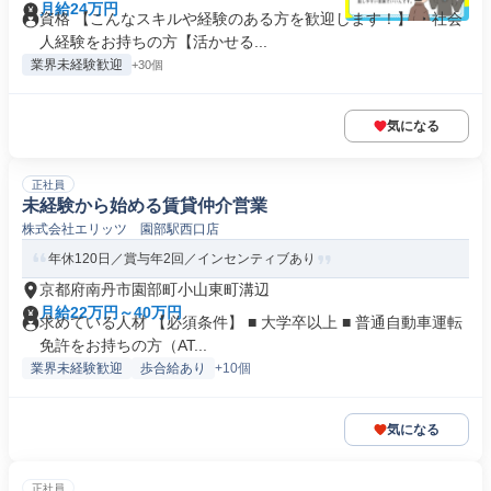
月給24万円
資格 【こんなスキルや経験のある方を歓迎します！】 ・社会
人経験をお持ちの方【活かせる...
業界未経験歓迎
+30個
気になる
正社員
未経験から始める賃貸仲介営業
株式会社エリッツ 園部駅西口店
年休120日／賞与年2回／インセンティブあり
京都府南丹市園部町小山東町溝辺
月給22万円～40万円
求めている人材 【必須条件】 ■ 大学卒以上 ■ 普通自動車運転
免許をお持ちの方（AT...
業界未経験歓迎
歩合給あり
+10個
気になる
正社員