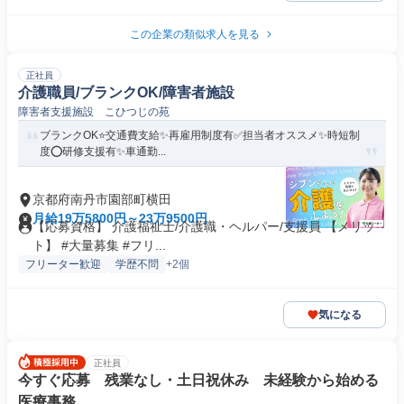
この企業の類似求人を見る
正社員
介護職員/ブランクOK/障害者施設
障害者支援施設 こひつじの苑
ブランクOK⭐️交通費支給✨再雇用制度有✅️担当者オススメ✨時短制
度⭕️研修支援有✨車通勤...
京都府南丹市園部町横田
月給19万5800円～23万9500円
【応募資格】 介護福祉士/介護職・ヘルパー/支援員 【メリッ
ト】 #大量募集 #フリ...
フリーター歓迎
学歴不問
+2個
気になる
正社員
今すぐ応募 残業なし・土日祝休み 未経験から始める
医療事務