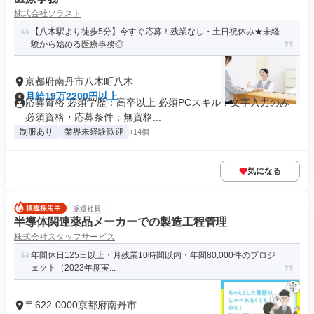
株式会社ソラスト
【八木駅より徒歩5分】今すぐ応募！残業なし・土日祝休み★未経
験から始める医療事務◎
京都府南丹市八木町八木
月給19万2200円以上
応募資格 必須学歴：高卒以上 必須PCスキル：文字入力のみ
必須資格・応募条件：無資格...
制服あり
業界未経験歓迎
+14個
気になる
派遣社員
半導体関連薬品メーカーでの製造工程管理
株式会社スタッフサービス
年間休日125日以上・月残業10時間以内・年間80,000件のプロジ
ェクト（2023年度実...
〒622-0000京都府南丹市