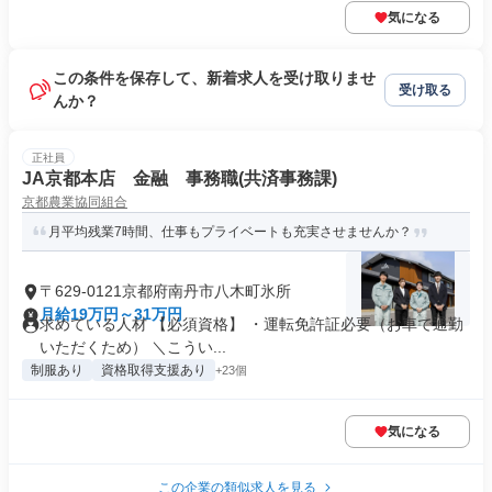
気になる
この条件を保存して、新着求人を受け取りませ
受け取る
んか？
正社員
JA京都本店 金融 事務職(共済事務課)
京都農業協同組合
月平均残業7時間、仕事もプライベートも充実させませんか？
〒629-0121京都府南丹市八木町氷所
月給19万円～31万円
求めている人材 【必須資格】 ・運転免許証必要（お車で通勤
いただくため） ＼こうい...
制服あり
資格取得支援あり
+23個
気になる
この企業の類似求人を見る