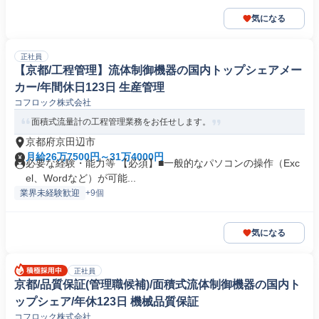
気になる
正社員
【京都/工程管理】流体制御機器の国内トップシェアメー
カー/年間休日123日 生産管理
コフロック株式会社
面積式流量計の工程管理業務をお任せします。
京都府京田辺市
月給26万7500円～31万4000円
必要な経験・能力等 【必須】■一般的なパソコンの操作（Exc
el、Wordなど）が可能...
業界未経験歓迎
+9個
気になる
正社員
京都/品質保証(管理職候補)/面積式流体制御機器の国内ト
ップシェア/年休123日 機械品質保証
コフロック株式会社