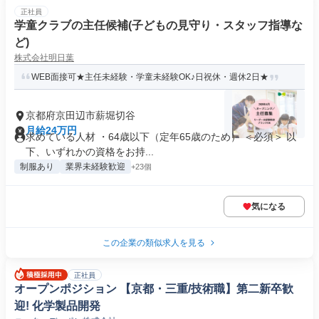
正社員
学童クラブの主任候補(子どもの見守り・スタッフ指導な
ど)
株式会社明日葉
WEB面接可★主任未経験・学童未経験OK♪日祝休・週休2日★
京都府京田辺市薪堀切谷
月給24万円
求めている人材 ・64歳以下（定年65歳のため） ＜必須＞ 以
下、いずれかの資格をお持...
制服あり
業界未経験歓迎
+23個
気になる
この企業の類似求人を見る
正社員
オープンポジション 【京都・三重/技術職】第二新卒歓
迎! 化学製品開発