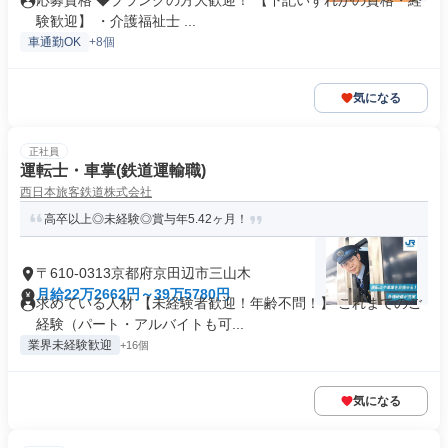
応募資格 ◆ブランクの方大歓迎！ 【下記いずれかの資格・経
験歓迎】 ・介護福祉士 ...
車通勤OK
+8個
気になる
正社員
運転士・車掌(鉄道運輸職)
西日本旅客鉄道株式会社
高卒以上◎未経験◎賞与年5.42ヶ月！
〒610-0313京都府京田辺市三山木
月給22万2662円～39万5780円
求めている人材 【未経験者歓迎！年齢不問！】 これまでのご
経験（パート・アルバイトも可...
業界未経験歓迎
+16個
気になる