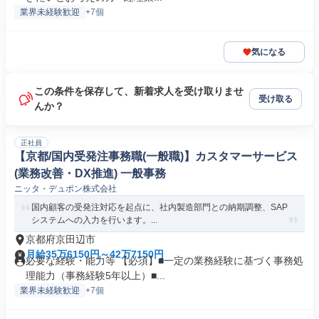
業界未経験歓迎
+7個
気になる
この条件を保存して、新着求人を受け取りませ
受け取る
んか？
正社員
【京都/国内受発注事務職(一般職)】カスタマーサービス
(業務改善・DX推進) 一般事務
ニッタ・デュポン株式会社
国内顧客の受発注対応を起点に、社内製造部門との納期調整、SAP
システムへの入力を行います。...
京都府京田辺市
月給35万6150円～42万7150円
必要な経験・能力等 【必須】■一定の業務経験に基づく事務処
理能力（事務経験5年以上）■...
業界未経験歓迎
+7個