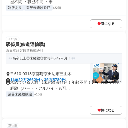
歴不問 ・職歴不問 ・未...
制服あり
業界未経験歓迎
+22個
気になる
正社員
駅係員(鉄道運輸職)
西日本旅客鉄道株式会社
高卒以上◎未経験◎賞与年5.42ヶ月！
〒610-0313京都府京田辺市三山木
月給22万2662円～39万5780円
求めている人材 【未経験者歓迎！年齢不問！】 これまでのご
経験（パート・アルバイトも可...
業界未経験歓迎
+16個
気になる
正社員