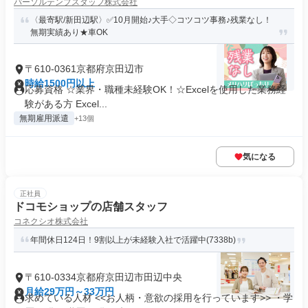
パーソルテンプスタッフ株式会社
〈最寄駅/新田辺駅〉✅️10月開始♪大手◇コツコツ事務♪残業なし！
無期実績あり★車OK
〒610-0361京都府京田辺市
時給1500円以上
応募資格 ☆業界・職種未経験OK！☆Excelを使用した業務経
験がある方 Excel...
無期雇用派遣
+13個
気になる
正社員
ドコモショップの店舗スタッフ
コネクシオ株式会社
年間休日124日！9割以上が未経験入社で活躍中(7338b)
〒610-0334京都府京田辺市田辺中央
月給29万円～33万円
求めている人材 <<お人柄・意欲の採用を行っています>> ・学