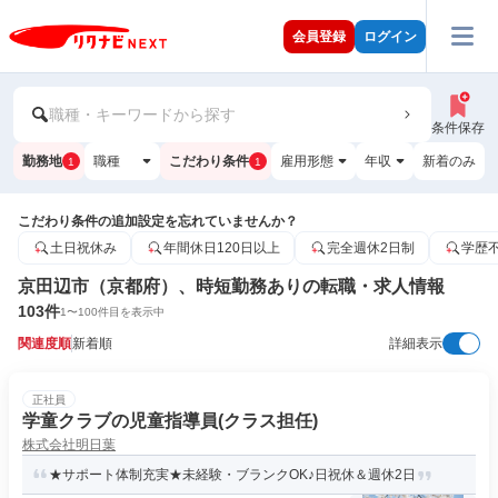
会員登録
ログイン
職種・キーワードから探す
条件保存
勤務地
職種
こだわり条件
雇用形態
年収
新着のみ
1
1
こだわり条件の追加設定を忘れていませんか？
土日祝休み
年間休日120日以上
完全週休2日制
学歴
京田辺市（京都府）、時短勤務ありの転職・求人情報
103
件
1
〜
100
件目を表示中
関連度順
新着順
詳細表示
正社員
学童クラブの児童指導員(クラス担任)
株式会社明日葉
★サポート体制充実★未経験・ブランクOK♪日祝休＆週休2日