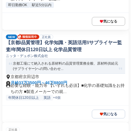
即日勤務OK
駅近5分以内
気になる
NEW
正社員
【京都/品質管理】化学知識・英語活用!/サプライヤー監
査/年間休日120日以上 化学品質管理
ニッタ・デュポン株式会社
京都工場にて納入される原材料の品質管理業務全般、原材料供給元
(サプライヤー)への問い合わせ...
京都府京田辺市
月給33万3500円～46万8800円
必要な経験・能力等 【いずれも必須】■化学の基礎知識をお持
ちの方 ■製造メーカーでの就...
年間休日120日以上
英語
+4個
気になる
正社員