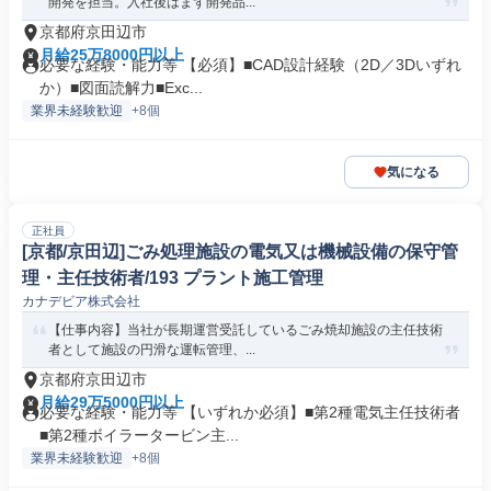
開発を担当。入社後はまず開発品...
京都府京田辺市
月給25万8000円以上
必要な経験・能力等 【必須】■CAD設計経験（2D／3Dいずれ
か）■図面読解力■Exc...
業界未経験歓迎
+8個
気になる
正社員
[京都/京田辺]ごみ処理施設の電気又は機械設備の保守管
理・主任技術者/193 プラント施工管理
カナデビア株式会社
【仕事内容】当社が長期運営受託しているごみ焼却施設の主任技術
者として施設の円滑な運転管理、...
京都府京田辺市
月給29万5000円以上
必要な経験・能力等 【いずれか必須】■第2種電気主任技術者
■第2種ボイラータービン主...
業界未経験歓迎
+8個