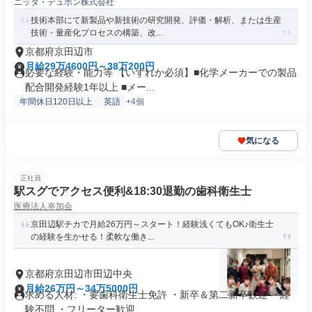
ニッタ・デュポン株式会社
技術本部にて新製品や新技術の研究開発、評価・解析、または生産
技術・量産化プロセスの構築、改...
京都府京田辺市
月給29万4600円～38万200円
必要な経験・能力等 【いずれか必須】■化学メーカーでの製品
配合開発経験1年以上 ■メー...
年間休日120日以上
英語
+4個
気になる
正社員
駅スグでアクセス便利&18:30退勤の歯科衛生士
医療法人幸加会
京田辺駅チカで月給26万円～スタート！経験浅くてもOK♪衛生士
の経験を生かせる！柔軟な働き...
京都府京田辺市田辺中央
月給26万円～34万5000円
求める人材: ・要歯科衛生士免許 ・新卒＆第二新卒歓迎 ・経
験不問 ・フリーター歓迎...