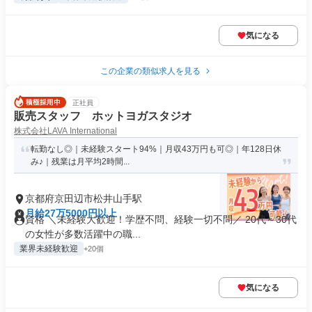
気になる
この企業の類似求人を見る
正社員
販売スタッフ ホットヨガスタジオ
株式会社LAVA International
転勤なし◎｜未経験スタート94%｜月収43万円も可◎｜年128日休
み♪｜残業は月平均2時間...
京都府京田辺市松井山手駅
月給27万5000円以上
資格 ＼未経験大歓迎！学歴不問、経験一切不問／ 20代～30代
の女性が多数活躍中の職...
業界未経験歓迎
+20個
気になる