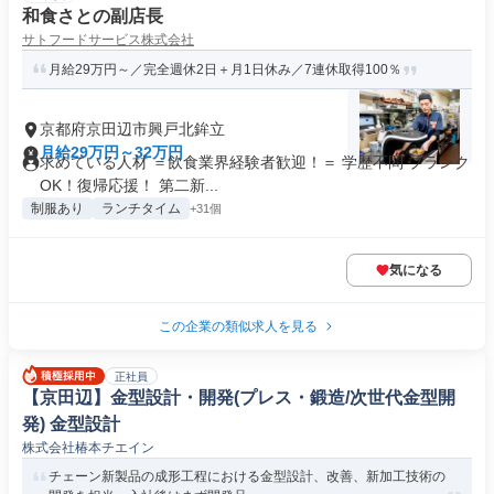
和食さとの副店長
サトフードサービス株式会社
月給29万円～／完全週休2日＋月1日休み／7連休取得100％
京都府京田辺市興戸北鉾立
月給29万円～32万円
求めている人材 ＝飲食業界経験者歓迎！＝ 学歴不問 ブランク
OK！復帰応援！ 第二新...
制服あり
ランチタイム
+31個
気になる
この企業の類似求人を見る
正社員
【京田辺】金型設計・開発(プレス・鍛造/次世代金型開
発) 金型設計
株式会社椿本チエイン
チェーン新製品の成形工程における金型設計、改善、新加工技術の