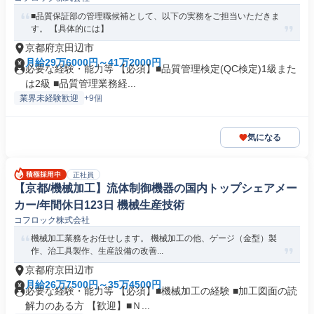
■品質保証部の管理職候補として、以下の実務をご担当いただきま
す。 【具体的には】
京都府京田辺市
月給29万6000円～41万2000円
必要な経験・能力等 【必須】■品質管理検定(QC検定)1級また
は2級 ■品質管理業務経...
業界未経験歓迎
+9個
気になる
正社員
【京都/機械加工】流体制御機器の国内トップシェアメー
カー/年間休日123日 機械生産技術
コフロック株式会社
機械加工業務をお任せします。 機械加工の他、ゲージ（金型）製
作、治工具製作、生産設備の改善...
京都府京田辺市
月給26万7500円～35万4500円
必要な経験・能力等 【必須】■機械加工の経験 ■加工図面の読
解力のある方 【歓迎】■Ｎ...