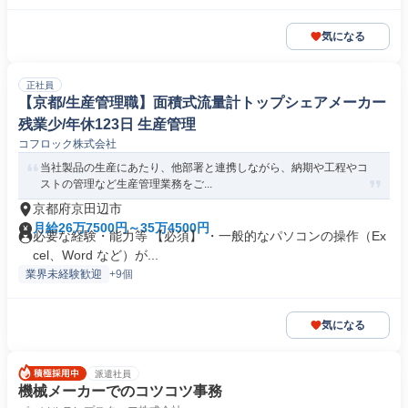
気になる
正社員
【京都/生産管理職】面積式流量計トップシェアメーカー
残業少/年休123日 生産管理
コフロック株式会社
当社製品の生産にあたり、他部署と連携しながら、納期や工程やコ
ストの管理など生産管理業務をご...
京都府京田辺市
月給26万7500円～35万4500円
必要な経験・能力等 【必須】 ・一般的なパソコンの操作（Ex
cel、Word など）が...
業界未経験歓迎
+9個
気になる
派遣社員
機械メーカーでのコツコツ事務