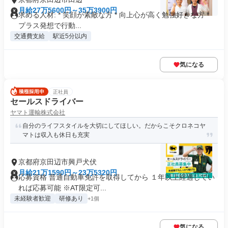
月給27万5600円～35万3900円
求める人材: * 笑顔が素敵な方 * 向上心が高く勉強好きな方 *
プラス発想で行動...
交通費支給
駅近5分以内
気になる
正社員
セールスドライバー
ヤマト運輸株式会社
自分のライフスタイルを大切にしてほしい。だからこそクロネコヤ
マトは収入も休日も充実
京都府京田辺市興戸犬伏
月給21万1590円～23万5320円
応募資格 普通自動車免許を取得してから １年以上経過してい
れば応募可能 ※AT限定可...
未経験者歓迎
研修あり
+1個
気になる