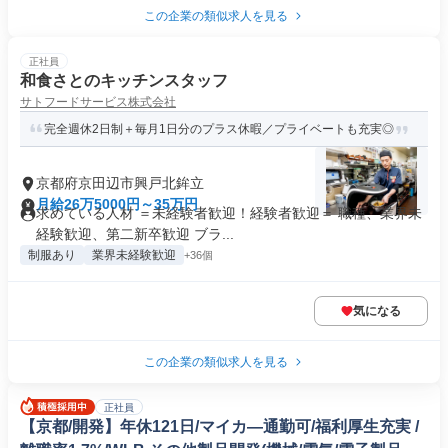
この企業の類似求人を見る
正社員
和食さとのキッチンスタッフ
サトフードサービス株式会社
完全週休2日制＋毎月1日分のプラス休暇／プライベートも充実◎
京都府京田辺市興戸北鉾立
月給26万5000円～35万円
求めている人材 ＝未経験者歓迎！経験者歓迎＝ 職種、業界未
経験歓迎、第二新卒歓迎 ブラ...
制服あり
業界未経験歓迎
+36個
気になる
この企業の類似求人を見る
正社員
【京都/開発】年休121日/マイカ―通勤可/福利厚生充実 /