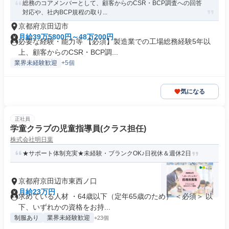
総務のコアメンバーとして、顧客からのCSR・BCP調査への回答
対応や、社内BCP規程の取り...
京都府京田辺市
月給39万5800円～48万200円
必要な経験・能力等 【必須】製造業での工場総務経験5年以
上、顧客からのCSR・BCP調...
業界未経験歓迎
+5個
気になる
正社員
学童クラブの児童指導員(クラス担任)
株式会社明日葉
★サポート体制充実★未経験・ブランクOK♪日祝休＆週休2日
京都府京田辺市東西ノ口
月給23万円
求めている人材 ・64歳以下（定年65歳のため） ＜必須＞ 以
下、いずれかの資格をお持...
制服あり
業界未経験歓迎
+23個