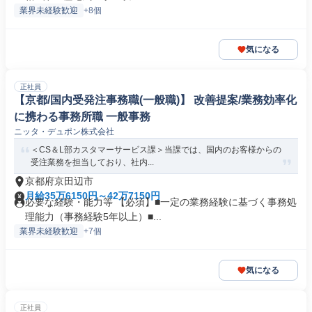
業界未経験歓迎
+8個
気になる
正社員
【京都/国内受発注事務職(一般職)】 改善提案/業務効率化
に携わる事務所職 一般事務
ニッタ・デュポン株式会社
＜CS＆L部カスタマーサービス課＞当課では、国内のお客様からの
受注業務を担当しており、社内...
京都府京田辺市
月給35万6150円～42万7150円
必要な経験・能力等 【必須】■一定の業務経験に基づく事務処
理能力（事務経験5年以上）■...
業界未経験歓迎
+7個
気になる
正社員