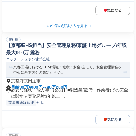
気になる
この企業の類似求人を見る
正社員
【京都/EHS担当】安全管理業務/東証上場グループ/年収
最大910万 総務
ニッタ・デュポン株式会社
京都工場におけるEHS(環境・健康・安全)室にて、安全管理業務を
中心に基本方針の策定から労...
京都府京田辺市
月給36万4600円～48万200円
必要な経験・能力等 【必須】■製造業(設備・作業者)での安全
に関する実務経験3年以上 ...
業界未経験歓迎
+5個
気になる
正社員