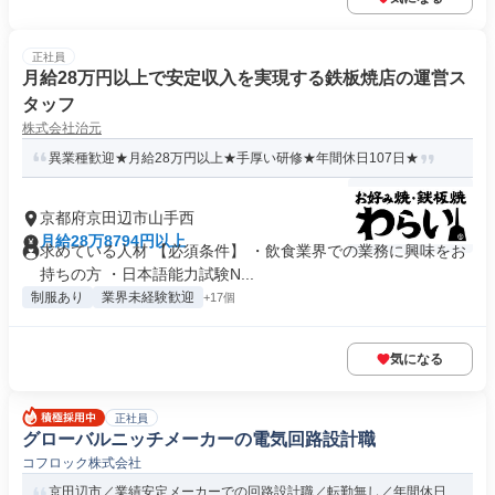
正社員
月給28万円以上で安定収入を実現する鉄板焼店の運営ス
タッフ
株式会社治元
異業種歓迎★月給28万円以上★手厚い研修★年間休日107日★
京都府京田辺市山手西
月給28万8794円以上
求めている人材 【必須条件】 ・飲食業界での業務に興味をお
持ちの方 ・日本語能力試験N...
制服あり
業界未経験歓迎
+17個
気になる
正社員
グローバルニッチメーカーの電気回路設計職
コフロック株式会社
京田辺市／業績安定メーカーでの回路設計職／転勤無し／年間休日