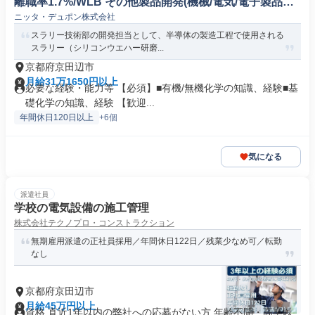
離職率1.7%/WLB その他製品開発(機械/電気/電子製品専
ニッタ・デュポン株式会社
門職)
スラリー技術部の開発担当として、半導体の製造工程で使用される
スラリー（シリコンウエハー研磨...
京都府京田辺市
月給31万1650円以上
必要な経験・能力等 【必須】■有機/無機化学の知識、経験■基
礎化学の知識、経験 【歓迎...
年間休日120日以上
+6個
気になる
派遣社員
学校の電気設備の施工管理
株式会社テクノプロ・コンストラクション
無期雇用派遣の正社員採用／年間休日122日／残業少なめ可／転勤
なし
京都府京田辺市
月給45万円以上
資格 直近1年以内の弊社への応募がない方 年齢不問・高卒以