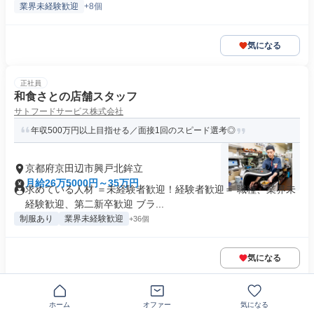
業界未経験歓迎
+8個
気になる
正社員
和食さとの店舗スタッフ
サトフードサービス株式会社
年収500万円以上目指せる／面接1回のスピード選考◎
京都府京田辺市興戸北鉾立
月給26万5000円～35万円
求めている人材 ＝未経験者歓迎！経験者歓迎＝ 職種、業界未
経験歓迎、第二新卒歓迎 ブラ...
制服あり
業界未経験歓迎
+36個
気になる
この企業の類似求人を見る
ホーム
オファー
気になる