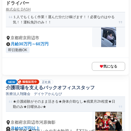
ドライバー
株式会社 DASH
１人でもくもく作業！運んだ分だけ稼げます！！必要なのはやる
気！！運転免許のみ！！
京都府京田辺市
月給30万円～60万円
即日勤務OK
気になる
NEW
正社員
介護現場を支えるバックオフィススタッフ
医療法人翔隆会 デイケアかんなび
★介護経験がそのまま活きる★身体介助なし★残業月2h程度★日
勤のみ★日曜休み♪★
京都府京田辺市河原御影
月給50万円以上