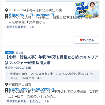
〒610-0334京都府京田辺市田辺中央
月給32万5120円～36万9600円
求めている人材 ・高卒以上 ・普通自動車運転免許（必須） ・
未経験歓迎 ★異業種から...
業界未経験歓迎
+7個
気になる
NEW
正社員
【京都・総務人事】年収700万も目指せる|次のキャリア
はマネジャー候補 採用人事
株式会社DoCLASSE
創業から18年、アパレル事業を中心に売上170億円を見込むまでに
成長し、3年後に売上300...
京都府京田辺市
月給33万3350円～58万3334円
必要な経験・能力等 【必須】■事業会社での人事経験（1年以
上）■給与、労務のいずれかの...
業界未経験歓迎
転勤なし
+4個