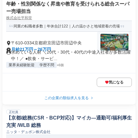
年齢・性別関係なく昇進や教育を受けられる総合スーパ
ー売場担当
株式会社平和堂
同業の転職者多数｜年休合計122｜人の温かさと地域密着の売場
〒610-0334京都府京田辺市田辺中央
月給21万円～26万円
求めている人材 ＼20代・30代・40代の中途入社者が多数活躍
中！／ ●飲食・サービ...
業界未経験歓迎
学歴不問
+6個
気になる
この企業の類似求人を見る
正社員
【京都/総務(CSR・BCP対応)】マイカ―通勤可/福利厚生
充実 /WLB 総務
ニッタ・デュポン株式会社