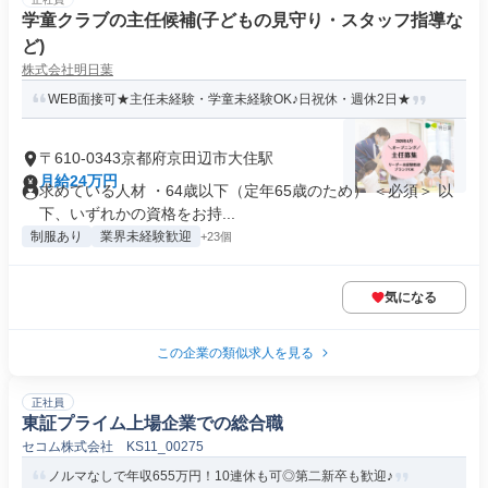
学童クラブの主任候補(子どもの見守り・スタッフ指導な
ど)
株式会社明日葉
WEB面接可★主任未経験・学童未経験OK♪日祝休・週休2日★
〒610-0343京都府京田辺市大住駅
月給24万円
求めている人材 ・64歳以下（定年65歳のため） ＜必須＞ 以
下、いずれかの資格をお持...
制服あり
業界未経験歓迎
+23個
気になる
この企業の類似求人を見る
正社員
東証プライム上場企業での総合職
セコム株式会社 KS11_00275
ノルマなしで年収655万円！10連休も可◎第二新卒も歓迎♪