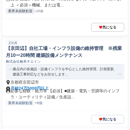
上 ＜必須＞機械、または電...
業界未経験歓迎
+25個
気になる
正社員
【京田辺】自社工場・インフラ設備の維持管理 ※残業
月10ー20時間 建築設備メンテナンス
株式会社椿本チエイン
拠点内の各施設・設備インフラを中心とした維持管理、計画更新、
建築工事対応などをお任せします...
京都府京田辺市
月給24万5000円以上
必要な経験・能力等 【必須】■建築・電気・空調等のインフ
ラ・ユーティリティ設備／生産設...
業界未経験歓迎
+8個
気になる