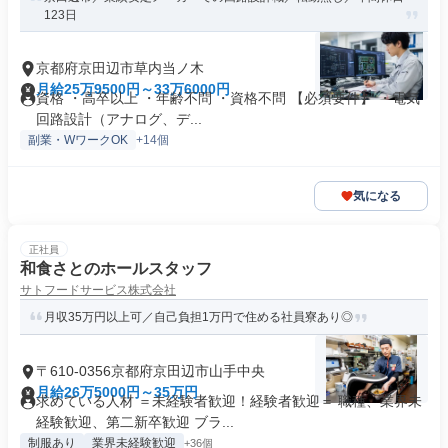
123日
京都府京田辺市草内当ノ木
月給25万9500円～33万6000円
資格 ・高卒以上 ・年齢不問 ・資格不問 【必須要件】 ・電気
回路設計（アナログ、デ...
副業・WワークOK
+14個
気になる
正社員
和食さとのホールスタッフ
サトフードサービス株式会社
月収35万円以上可／自己負担1万円で住める社員寮あり◎
〒610-0356京都府京田辺市山手中央
月給26万5000円～35万円
求めている人材 ＝未経験者歓迎！経験者歓迎＝ 職種、業界未
経験歓迎、第二新卒歓迎 ブラ...
制服あり
業界未経験歓迎
+36個