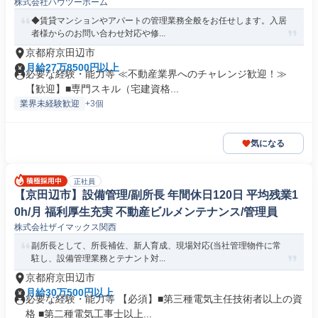
株式会社ハウツーホーム
◆賃貸マンションやアパートの管理業務全般をお任せします。入居
者様からのお問い合わせ対応や修...
京都府京田辺市
月給27万8500円以上
必要な経験・能力等 ≪不動産業界へのチャレンジ歓迎！≫
【歓迎】■専門スキル（宅建資格...
業界未経験歓迎
+3個
気になる
正社員
【京田辺市】設備管理/副所長 年間休日120日 平均残業1
0h/月 福利厚生充実 不動産ビルメンテナンス/管理員
株式会社ザイマックス関西
副所長として、所長補佐、新人育成、現場対応(当社管理物件に常
駐し、設備管理業務とテナント対...
京都府京田辺市
月給30万500円以上
必要な経験・能力等 【必須】■第三種電気主任技術者以上の資
格 ■第二種電気工事士以上...