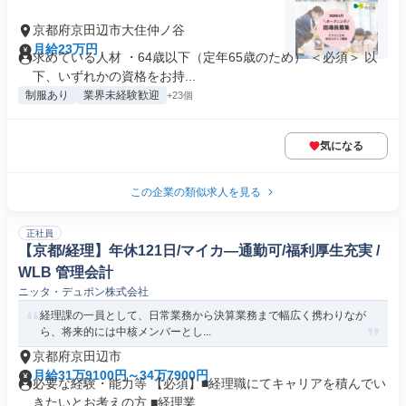
京都府京田辺市大住仲ノ谷
月給23万円
求めている人材 ・64歳以下（定年65歳のため） ＜必須＞ 以
下、いずれかの資格をお持...
制服あり
業界未経験歓迎
+23個
気になる
この企業の類似求人を見る
正社員
【京都/経理】年休121日/マイカ―通勤可/福利厚生充実 /
WLB 管理会計
ニッタ・デュポン株式会社
経理課の一員として、日常業務から決算業務まで幅広く携わりなが
ら、将来的には中核メンバーとし...
京都府京田辺市
月給31万9100円～34万7900円
必要な経験・能力等 【必須】■経理職にてキャリアを積んでい
きたいとお考えの方 ■経理業...