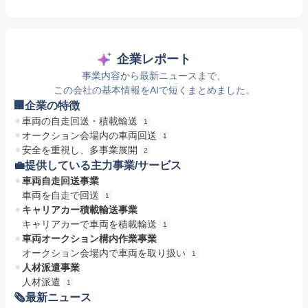
企業レポート
事業内容から最新ニュースまで、
この会社の基本情報をAIで短くまとめました。
🏢企業の特徴
車両の自走回送・積載輸送
1
オークション会場内の車両回送
1
安全を重視し、多事業展開
2
💼提供している主力事業/サービス
車両自走回送事業
車両を自走で回送
1
キャリアカー積載輸送事業
キャリアカーで車両を積載輸送
1
車両オークション構内作業事業
オークション会場内で車両を取り扱い
1
人材派遣事業
人材派遣
1
🗞最新ニュース