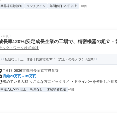
業界未経験歓迎
ランチタイム
年間休日120日以上
+18個
正社員
成長率120%|安定成長企業の工場で、精密機器の組立・
テック・ワーク株式会社
転勤なし｜土日休み｜同業地域NO.1（売上）のモノづくり企業
〒617-0836京都府長岡京市勝竜寺
月給23万円～35万円
求めている人材 ＼こんな方にピッタリ／ ・ドライバーを使用した組立（
中途入社50％以上
転勤なし
未経験者歓迎
+6個