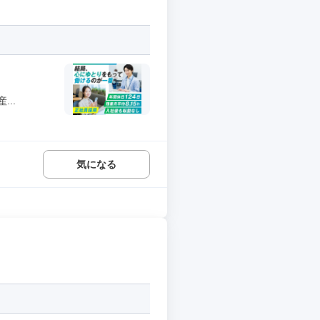
..
気になる