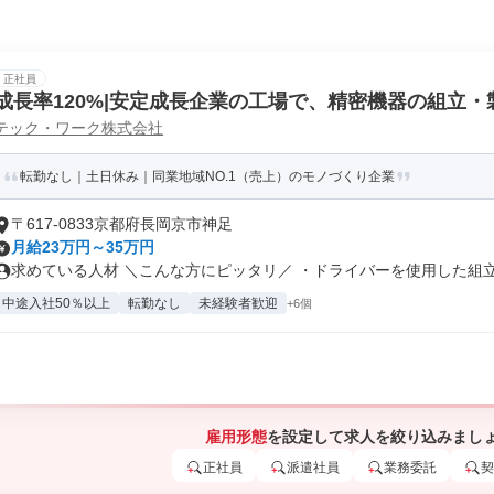
正社員
成長率120%|安定成長企業の工場で、精密機器の組立・
テック・ワーク株式会社
転勤なし｜土日休み｜同業地域NO.1（売上）のモノづくり企業
〒617-0833京都府長岡京市神足
月給23万円～35万円
求めている人材 ＼こんな方にピッタリ／ ・ドライバーを使用した組立（
中途入社50％以上
転勤なし
未経験者歓迎
+6個
雇用形態
を設定して求人を絞り込みまし
正社員
派遣社員
業務委託
契