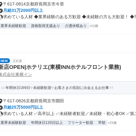
〒617-0814京都府長岡京市今里
月給31万2000円以上
求めている人材 ◆業界経験のある方歓迎 ◆未経験の方も大歓迎！ ◆学歴
業界未経験歓迎
資格取得支援あり
介護休暇あり
+11個
NEW
正社員
新店OPEN|ホテリエ(東横INNホテルフロント業務)
株式会社東横イン
年間休日169日✨未経験歓迎✨お客さまの笑顔に出会えるお仕事
〒617-0826京都府長岡京市開田
月給25万5000円以上
求めている人材 ✅高卒以上 ✅未経験者歓迎／未経験・初心者OK ✅第二.
業界未経験歓迎
年間休日120日以上
フリーター歓迎
早朝
+21個