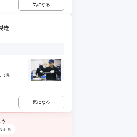
気になる
製造
機...
気になる
ょう
約社員