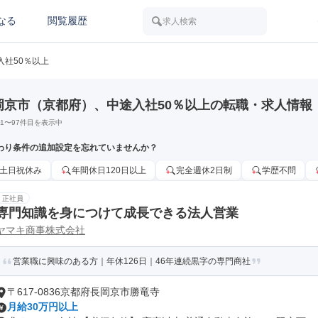
なる
閲覧履歴
求人検索
入社50％以上
岡京市（京都府）、中途入社50％以上の転職・求人情報
1
〜
97
件目を表示中
わり条件の追加設定を忘れていませんか？
土日祝休み
年間休日120日以上
完全週休2日制
学歴不問
正社員
専門知識を身につけて成長できる法人営業
ヤマキ商事株式会社
営業職に興味のある方｜年休126日｜46年連続黒字の専門商社
〒617-0836京都府長岡京市勝竜寺
月給30万円以上