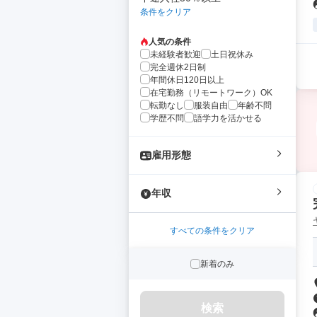
条件をクリア
人気の条件
未経験者歓迎
土日祝休み
完全週休2日制
年間休日120日以上
在宅勤務（リモートワーク）OK
転勤なし
服装自由
年齢不問
学歴不問
語学力を活かせる
雇用形態
年収
すべての条件をクリア
新着のみ
検索