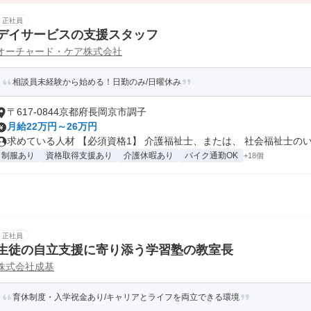
正社員
デイサービスの支援スタッフ
オーチャード・ケア株式会社
相談員未経験から始める！日勤のみ/日曜休み
〒617-0844京都府長岡京市調子
月給22万円～26万円
求めている人材 【必須資格1】 介護福祉士、または、 社会福祉士のいず
制服あり
資格取得支援あり
介護休暇あり
バイク通勤OK
+18個
正社員
生徒の自立支援に寄り添う学習塾の教室長
株式会社成基
育休制度・入学祝金あり/キャリアとライフを両立できる環境