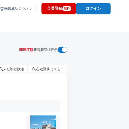
会員登録
ログイン
転職成功ノウハウ
無料
関連度順
新着順
詳細表示
未経験者歓迎
在宅勤務（リモートワーク）OK
家賃補助・住宅手当