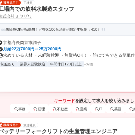
正社員
工場内での飲料水製造スタッフ
株式会社ミヤザワ
未経験OK✅転勤無し✅有休100％消化✅想定年収例：410万
京都府長岡京市調子
月給22万7000円～25万2000円
求めている人材 ・未経験歓迎 ・無資格OK！ ・誰にでもできる簡単作業
制服あり
業界未経験歓迎
年間休日120日以上
+32個
キーワード
を設定して求人を絞り込みまし
事務
経理
不動産
営業
IT
英語
派遣社員
バッテリーフォークリフトの生産管理エンジニア