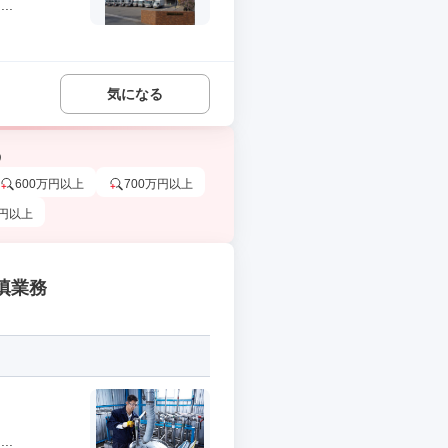
..
気になる
う
600万円以上
700万円以上
万円以上
填業務
..