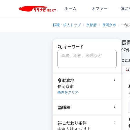
ホーム
オファー
気に
転職・求人トップ
/
京都府
/
長岡京市
/
中途
長
キーワード
97
件
こだ
勤務地
長岡京市
条件をクリア
職種
こだわり条件
中途入社50％以上