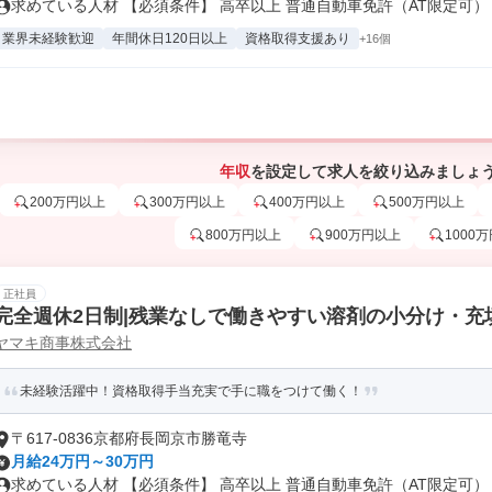
求めている人材 【必須条件】 ⾼卒以上 普通⾃動⾞免許（AT限定可） .
業界未経験歓迎
年間休日120日以上
資格取得支援あり
+16個
年収
を設定して求人を絞り込みましょ
200万円以上
300万円以上
400万円以上
500万円以上
800万円以上
900万円以上
1000
正社員
完全週休2日制|残業なしで働きやすい溶剤の小分け・充
ヤマキ商事株式会社
未経験活躍中！資格取得手当充実で手に職をつけて働く！
〒617-0836京都府長岡京市勝竜寺
月給24万円～30万円
求めている人材 【必須条件】 高卒以上 普通自動車免許（AT限定可） .