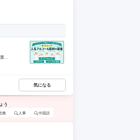
...
気になる
ょう
総務
人事
中国語