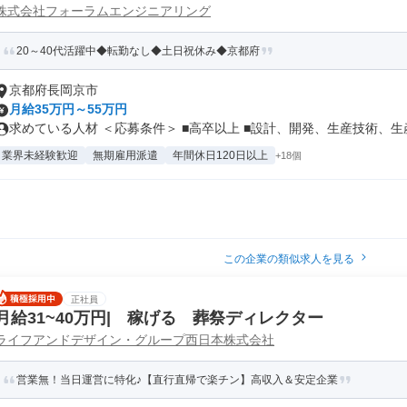
株式会社フォーラムエンジニアリング
20～40代活躍中◆転勤なし◆土日祝休み◆京都府
京都府長岡京市
月給35万円～55万円
求めている人材 ＜応募条件＞ ■高卒以上 ■設計、開発、生産技術、生産.
業界未経験歓迎
無期雇用派遣
年間休日120日以上
+18個
この企業の類似求人を見る
正社員
月給31~40万円| 稼げる 葬祭ディレクター
ライフアンドデザイン・グループ西日本株式会社
営業無！当日運営に特化♪【直行直帰で楽チン】高収入＆安定企業