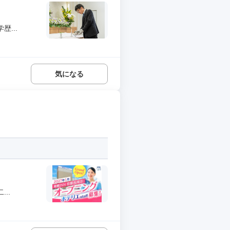
...
気になる
..