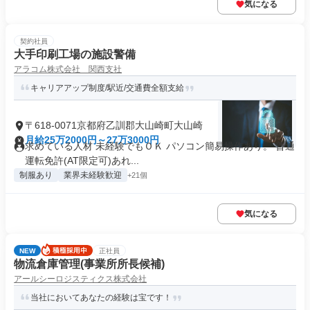
気になる
契約社員
大手印刷工場の施設警備
アラコム株式会社 関西支社
キャリアアップ制度/駅近/交通費全額支給
〒618-0071京都府乙訓郡大山崎町大山崎
月給25万2000円～27万3000円
求めている人材 未経験でもＯＫ パソコン簡易操作あり。 普通
運転免許(AT限定可)あれ...
制服あり
業界未経験歓迎
+21個
気になる
NEW
正社員
物流倉庫管理(事業所所長候補)
アールシーロジスティクス株式会社
当社においてあなたの経験は宝です！