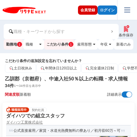
会員登録
ログイン
職種・キーワードから探す
条件保存
勤務地
職種
こだわり条件
雇用形態
年収
新着のみ
1
1
こだわり条件の追加設定を忘れていませんか？
土日祝休み
年間休日120日以上
完全週休2日制
学歴
乙訓郡（京都府）、中途入社50％以上の転職・求人情報
34
件
1
〜
34
件目を表示中
関連度順
新着順
詳細表示
契約社員
ダイハツでの組立スタッフ
ダイハツ工業株式会社
公式直接雇用／家賃・水道光熱費無料の寮あり／初月収60万～可