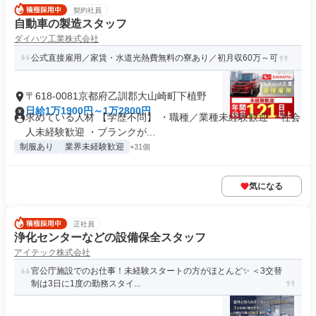
契約社員
自動車の製造スタッフ
ダイハツ工業株式会社
公式直接雇用／家賃・水道光熱費無料の寮あり／初月収60万～可
〒618-0081京都府乙訓郡大山崎町下植野
日給1万1900円～1万2800円
求めている人材 【学歴不問】 ・職種／業種未経験歓迎 ・社会
人未経験歓迎 ・ブランクが...
制服あり
業界未経験歓迎
+31個
気になる
正社員
浄化センターなどの設備保全スタッフ
アイテック株式会社
官公庁施設でのお仕事！未経験スタートの方がほとんど✨️ ＜3交替
制は3日に1度の勤務スタイ...