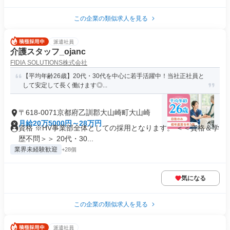
この企業の類似求人を見る
派遣社員
介護スタッフ_ojanc
FIDIA SOLUTIONS株式会社
【平均年齢26歳】20代・30代を中心に若手活躍中！当社正社員と
して安定して長く働けます◎...
〒618-0071京都府乙訓郡大山崎町大山崎
月給20万5000円～28万円
資格 ※HV事業部全体としての採用となります。 ＜＜資格＆学
歴不問＞＞ 20代・30...
業界未経験歓迎
+28個
気になる
この企業の類似求人を見る
派遣社員