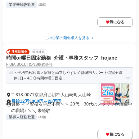
業界未経験歓迎
+30個
気になる
この企業の類似求人を見る
派遣社員
時間or曜日固定勤務_介護・事務スタッフ_hojanc
FIDIA SOLUTIONS株式会社
＜平均年齢26歳＞家庭と両立しやすい介護施設サポート◎完全週
休3日～4日◎時間or曜日固定...
〒618-0071京都府乙訓郡大山崎町大山崎
月給12万3000円～28万円
資格 ＜＜資格＆学歴不問＞＞ 20代・30代のスタッフが活躍中
の職場♪ ＼＼ 未経験...
業界未経験歓迎
+33個
気になる