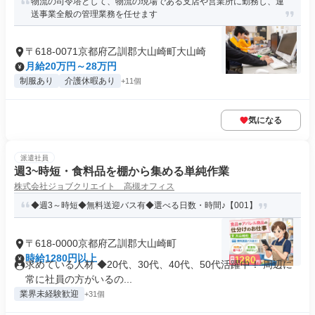
物流の司令塔として、物流の現場である支店や営業所に勤務し、運
送事業全般の管理業務を任せます
〒618-0071京都府乙訓郡大山崎町大山崎
月給20万円～28万円
制服あり
介護休暇あり
+11個
気になる
派遣社員
週3~時短・食料品を棚から集める単純作業
株式会社ジョブクリエイト 高槻オフィス
◆週3～時短◆無料送迎バス有◆選べる日数・時間♪【001】
〒618-0000京都府乙訓郡大山崎町
時給1280円以上
求めている人材 ◆20代、30代、40代、50代活躍中！ 周辺に
常に社員の方がいるの...
業界未経験歓迎
+31個