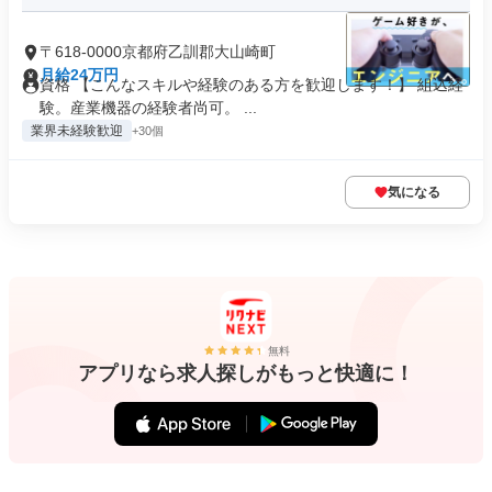
〒618-0000京都府乙訓郡大山崎町
月給24万円
資格 【こんなスキルや経験のある方を歓迎します！】 組込経
験。産業機器の経験者尚可。 ...
業界未経験歓迎
+30個
気になる
無料
アプリなら求人探しがもっと快適に！