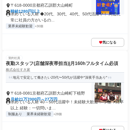
〒618-0000京都府乙訓郡大山崎町
時給1280円以上
求めている人材 ◆20代、30代、40代、50代活躍中！ 周辺に
常に社員の方がいるの...
業界未経験歓迎
+30個
気になる
契約社員
夜勤スタッフ(店舗深夜帯担当)|月160hフルタイム必須
株式会社すき家
地元で安定して働きたい20代〜50代が活躍中*深夜手当あり*
〒618-0081京都府乙訓郡大山崎町下植野
月給21万7000円～27万円
求めている人材 40～50代活躍中！未経験大歓迎！ 学歴：高卒
以上 経験：一切問いま...
制服あり
業界未経験歓迎
+28個