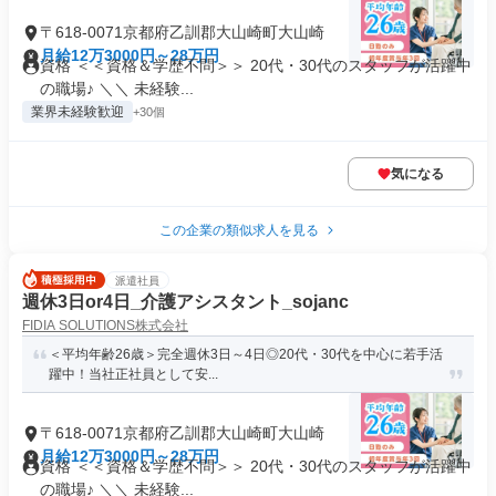
〒618-0071京都府乙訓郡大山崎町大山崎
月給12万3000円～28万円
資格 ＜＜資格＆学歴不問＞＞ 20代・30代のスタッフが活躍中
の職場♪ ＼＼ 未経験...
業界未経験歓迎
+30個
気になる
この企業の類似求人を見る
派遣社員
週休3日or4日_介護アシスタント_sojanc
FIDIA SOLUTIONS株式会社
＜平均年齢26歳＞完全週休3日～4日◎20代・30代を中心に若手活
躍中！当社正社員として安...
〒618-0071京都府乙訓郡大山崎町大山崎
月給12万3000円～28万円
資格 ＜＜資格＆学歴不問＞＞ 20代・30代のスタッフが活躍中
の職場♪ ＼＼ 未経験...