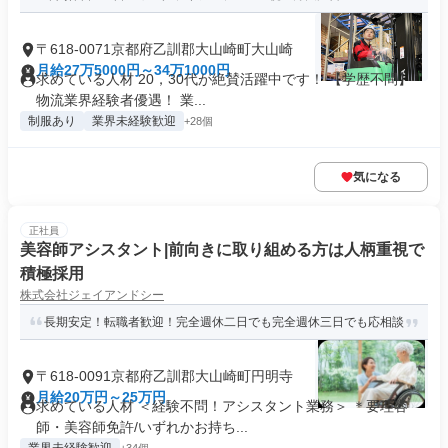
〒618-0071京都府乙訓郡大山崎町大山崎
月給27万5000円～34万1000円
求めている人材 20，30代が絶賛活躍中です！ 【学歴不問】
物流業界経験者優遇！ 業...
制服あり
業界未経験歓迎
+28個
気になる
正社員
美容師アシスタント|前向きに取り組める方は人柄重視で
積極採用
株式会社ジェイアンドシー
長期安定！転職者歓迎！完全週休二日でも完全週休三日でも応相談
〒618-0091京都府乙訓郡大山崎町円明寺
月給20万円～25万円
求めている人材 ＜経験不問！アシスタント業務＞ ＊要理容
師・美容師免許/いずれかお持ち...