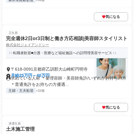
業界未経験歓迎
+34個
気になる
正社員
完全週休2日or3日制と働き方応相談|美容師スタイリスト
株式会社ジェイアンドシー
転職者歓迎■介護・医療など福祉施設への訪問理美容サービス
〒618-0091京都府乙訓郡大山崎町円明寺
月給25万円～40万円
求めている人材 ＊要理容師・美容師免許/いずれかお持ちの方
＊普通免許をお持ちの方優遇...
主婦・主夫歓迎
+32個
気になる
派遣社員
土木施工管理