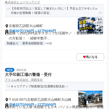
株式会社ヒューマンアイズ
【月収30万以上！安定して稼ぎたい方に！】予定も立てやすい1ヵ
月毎の交替勤務！/装置の安定...
京都府乙訓郡大山崎町
月給30万7760円～37万9280円
資格 ＼20代30代若手スタッフが活躍中／ ・製造経験1年以上
の方歓迎！ ・経験年数不...
制服あり
業界未経験歓迎
+42個
気になる
NEW
契約社員
大手印刷工場の警備・受付
アラコム株式会社 関西支社
キャリアアップ制度/駅近/交通費全額支給
〒618-0071京都府乙訓郡大山崎町大山崎
月給25万2000円～27万3000円
求めている人材 未経験でもＯＫ パソコン簡易操作あり。 普通