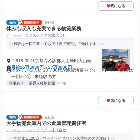
気になる
NEW
正社員
休みも収入も充実できる物流業務
アールシーロジスティクス株式会社
経験は一切不要！でも正社員で安定して働けます！
〒618-0071京都府乙訓郡大山崎町大山崎
月給25万5000円～27万3000円
求めている人材 20，30代が絶賛活躍中です！ 【学歴・経験は
一切不問】 未経験の方...
制服あり
業界未経験歓迎
+32個
気になる
NEW
正社員
大手物流倉庫内での倉庫管理責任者
アールシーロジスティクス株式会社
年間休日120日！ワークライフバランス重視の方大注目！