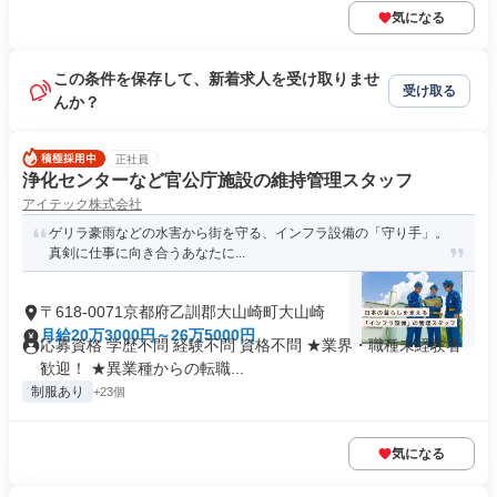
気になる
この条件を保存して、新着求人を受け取りませ
受け取る
んか？
正社員
浄化センターなど官公庁施設の維持管理スタッフ
アイテック株式会社
ゲリラ豪雨などの水害から街を守る、インフラ設備の「守り手」。
真剣に仕事に向き合うあなたに...
〒618-0071京都府乙訓郡大山崎町大山崎
月給20万3000円～26万5000円
応募資格 学歴不問 経験不問 資格不問 ★業界・職種未経験者
歓迎！ ★異業種からの転職...
制服あり
+23個
気になる