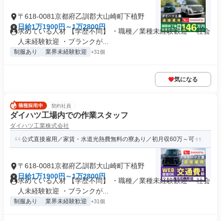
〒618-0081京都府乙訓郡大山崎町下植野
日給1万1900円～1万2800円
求めている人材 【学歴不問】 ・職種／業種未経験歓迎 ・社会
人未経験歓迎 ・ブランクが...
制服あり
業界未経験歓迎
+31個
気になる
契約社員
ダイハツ工場内での作業スタッフ
ダイハツ工業株式会社
公式直接雇用／家賃・水道光熱費無料の寮あり／初月収60万～可
〒618-0081京都府乙訓郡大山崎町下植野
日給1万1900円～1万2800円
求めている人材 【学歴不問】 ・職種／業種未経験歓迎 ・社会
人未経験歓迎 ・ブランクが...
制服あり
業界未経験歓迎
+31個