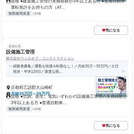
資格 ●建築施工管理の実務経験が3年以上ある方 ●普通自動車
運転免許をお持ちの方（AT...
無期雇用派遣
+20個
気になる
派遣社員
設備施工管理
株式会社ウィルオブ・コンストラクション
経験者募集／通勤も快適＆転勤なし！／月給35万～55万円／土日
祝休・年休120日／過度な残...
京都府乙訓郡大山崎町
月給35万円～55万円
資格 ●空調、衛生、電気いずれかの設備施工管理の実務経験が
3年以上ある方 ●普通自動車...
無期雇用派遣
+20個
気になる