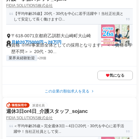
FIDIA SOLUTIONS株式会社
【平均年齢26歳】20代・30代を中心に若手活躍中！当社正社員と
して安定して長く働けます◎...
〒618-0071京都府乙訓郡大山崎町大山崎
月給20万5000円～28万円
資格 ※HV事業部全体としての採用となります。 ＜＜資格＆学
歴不問＞＞ 20代・30...
業界未経験歓迎
+28個
気になる
この企業の類似求人を見る
派遣社員
週休3日or4日_介護スタッフ_sojanc
FIDIA SOLUTIONS株式会社
＜平均年齢26歳＞完全週休3日～4日◎20代・30代を中心に若手活
躍中！当社正社員として安...