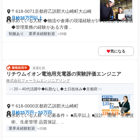
〒618-0071京都府乙訓郡大山崎町大山崎
月給36万円以上
求めている人材 ◆物流や倉庫の現場経験が1年以上ある方優遇
◆管理業務の経験がある方優...
制服あり
業界未経験歓迎
+28個
気になる
派遣社員
リチウムイオン電池用充電器の実験評価エンジニア
株式会社フォーラムエンジニアリング
20～40代活躍中◆転勤なし◆土日祝休み◆京都府
〒618-0000京都府乙訓郡大山崎町
月給35万円～55万円
求めている人材 ＜応募条件＞ ■高卒以上 ■設計、開発、生産技
術、生産管理 品質保証、...
業界未経験歓迎
+20個