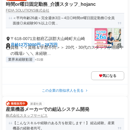
時間or曜日固定勤務_介護スタッフ_hojanc
FIDIA SOLUTIONS株式会社
＜平均年齢26歳＞完全週休3日～4日◎時間or曜日固定勤務◎全員
面接◎未経験90％以上◎賞...
〒618-0071京都府乙訓郡大山崎町大山崎
月給12万3000円～28万円
資格 ＜＜資格＆学歴不問＞＞ 20代・30代のスタッフが活躍中
の職場♪ ＼＼ 未経験...
業界未経験歓迎
+31個
気になる
この企業の類似求人を見る
派遣社員
産業機器メーカーでの組込システム開発
株式会社スタッフサービス
【こんなスキルや経験のある方を歓迎します！】 組込経験。産業
機器の経験者尚可。