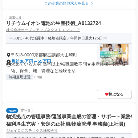
この企業の類似求人を見る
派遣社員
リチウムイオン電池の生産技術_A0132724
株式会社オープンアップネクストエンジニア
30代・40代活躍中／経験者限定／年間休日最大125日
〒618-0000京都府乙訓郡大山崎町
月給30万円～55万円
求めている人材 高卒以上/転職回数不問★生産技術、製造技
術、保全、施工管理など経験を活...
無期雇用派遣
+19個
気になる
NEW
正社員
物流拠点の管理事務/運送事業全般の管理・サポート業務/
福利厚生充実・安定の正社員/物流管理 事務職(正社員)
ジェイロジスティクス株式会社