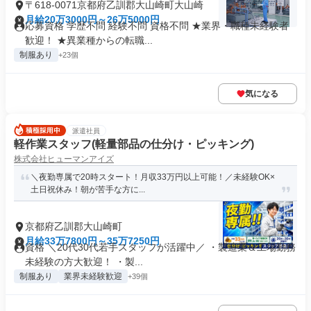
〒618-0071京都府乙訓郡大山崎町大山崎
月給20万3000円～26万5000円
応募資格 学歴不問 経験不問 資格不問 ★業界・職種未経験者
歓迎！ ★異業種からの転職...
制服あり
+23個
気になる
派遣社員
軽作業スタッフ(軽量部品の仕分け・ピッキング)
株式会社ヒューマンアイズ
＼夜勤専属で20時スタート！月収33万円以上可能！／未経験OK×
土日祝休み！朝が苦手な方に...
京都府乙訓郡大山崎町
月給33万7800円～35万7250円
資格 ＼20代30代若手スタッフが活躍中／ ・製造業＆工場勤務
未経験の方大歓迎！ ・製...
制服あり
業界未経験歓迎
+39個