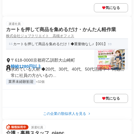
気になる
派遣社員
カートを押して商品を集めるだけ・かんたん軽作業
株式会社ジョブクリエイト 高槻オフィス
カートを押して商品を集めるだけ！◆重量物なし♪【001】
〒618-0000京都府乙訓郡大山崎町
時給1280円以上
求めている人材 ◆20代、30代、40代、50代活躍中！ 周辺に
常に社員の方がいるの...
業界未経験歓迎
+32個
気になる
この企業の類似求人を見る
派遣社員
介護・事務スタッフ_ojanc