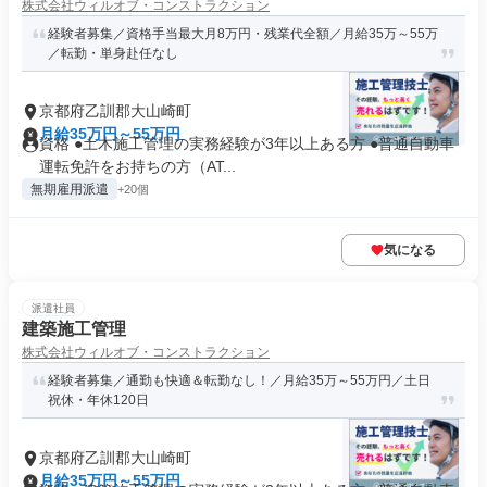
株式会社ウィルオブ・コンストラクション
経験者募集／資格手当最大月8万円・残業代全額／月給35万～55万
／転勤・単身赴任なし
京都府乙訓郡大山崎町
月給35万円～55万円
資格 ●土木施工管理の実務経験が3年以上ある方 ●普通自動車
運転免許をお持ちの方（AT...
無期雇用派遣
+20個
気になる
派遣社員
建築施工管理
株式会社ウィルオブ・コンストラクション
経験者募集／通勤も快適＆転勤なし！／月給35万～55万円／土日
祝休・年休120日
京都府乙訓郡大山崎町
月給35万円～55万円