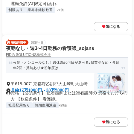
運転免許(AT限定可)あれ...
制服あり
業界未経験歓迎
+21個
気になる
派遣社員
夜勤なし・週3~4日勤務の看護師_sojans
FIDIA SOLUTIONS株式会社
夜勤・オンコールなし！週休3日or4日が選べる♪残業少なめ・昇給
年2回・賞与あり★初年度は...
〒618-0071京都府乙訓郡大山崎町大山崎
月給17万1000円～28万5000円
資格 【必須条件】 正看護師または准看護師の 資格をお持ちの
方 【歓迎条件】 看護師...
社員登用あり
無期雇用派遣
+29個
気になる