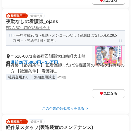
気になる
派遣社員
夜勤なしの看護師_ojans
FIDIA SOLUTIONS株式会社
＜平均年齢26歳＞夜勤・オンコールなし！残業ほぼなし♪月給28.5
万円～・昇給年2回・賞与...
〒618-0071京都府乙訓郡大山崎町大山崎
月給28万5000円～35万円
資格 【必須条件】 正看護師または准看護師の 資格をお持ちの
方 【歓迎条件】 看護師...
社員登用あり
無期雇用派遣
+28個
気になる
この企業の類似求人を見る
派遣社員
軽作業スタッフ(製造装置のメンテナンス)