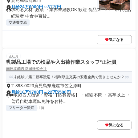
鹿児島県鹿屋市
月給24万6000円～31万円
求める人材: 必須 ・業界未経験OK 歓迎 食品スーパーや小売店
経験者 中食や百貨...
交通費支給
気になる
正社員
乳製品工場での検品や入出荷作業スタッフ*正社員
南日本酪農協同株式会社
未経験／第二新卒歓迎！福利厚生充実の安定企業で働きませんか？
〒893-0023鹿児島県鹿屋市笠之原町
月給16万9700円～22万5500円
■求める人物像・資格 【応募資格】 ・経験不問 ・高卒以上 ・
普通自動車運転免許をお持...
フリーター歓迎
+1個
気になる