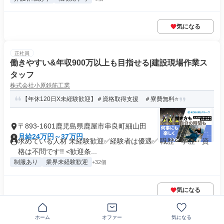
気になる
正社員
働きやすい&年収900万以上も目指せる|建設現場作業ス
タッフ
株式会社小原鉄筋工業
【年休120日X未経験歓迎】＃資格取得支援 ＃寮費無料⭐️
〒893-1601鹿児島県鹿屋市串良町細山田
月給24万円～37万円
求めている人材 未経験歓迎✅経験者は優遇✅ 職歴・学歴・資
格は不問です!! <歓迎条...
制服あり
業界未経験歓迎
+32個
気になる
正社員
ホーム
オファー
気になる