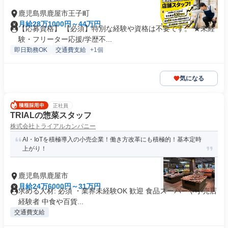
鹿児島県鹿屋市王子町
月給28万1000円～44万円
【応募資格】 【必須】特別な経験や資格は不要です。 ★未経
験・フリーター応援/学歴不...
即日勤務OK
交通費支給
+1個
気になる
正社員
TRIALの惣菜スタッフ
株式会社トライアルカンパニー
AI・IoTを積極導入の小売企業！働き方改革にも積極的！基本定時
上がり！
鹿児島県鹿屋市
月給24万6000円～31万円
求める人材: 必須 ・業界未経験OK 歓迎 食品スーパーや小売店
経験者 中食や百貨...
交通費支給