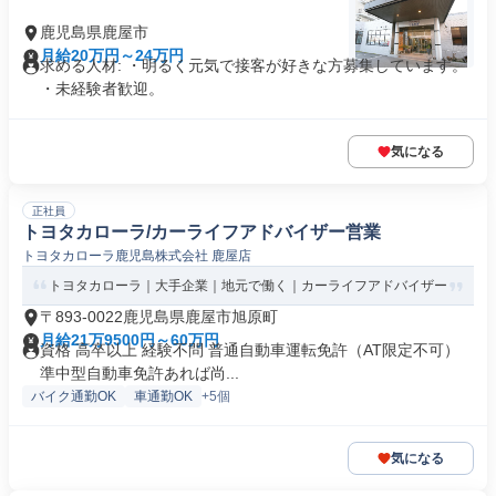
鹿児島県鹿屋市
月給20万円～24万円
求める人材: ・明るく元気で接客が好きな方募集しています。
・未経験者歓迎。
気になる
正社員
トヨタカローラ/カーライフアドバイザー営業
トヨタカローラ鹿児島株式会社 鹿屋店
トヨタカローラ｜大手企業｜地元で働く｜カーライフアドバイザー
〒893-0022鹿児島県鹿屋市旭原町
月給21万9500円～60万円
資格 高卒以上 経験不問 普通自動車運転免許（AT限定不可）
準中型自動車免許あれば尚...
バイク通勤OK
車通勤OK
+5個
気になる