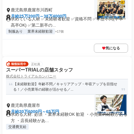
鹿児島県鹿屋市川西町
月給25万200円～38万4000円
求めている人材 ✅未経験者歓迎 ✅資格不問 ✅学歴不問(中卒・
高卒OK) ✅第二新卒の...
制服あり
業界未経験歓迎
+17個
気になる
正社員
スーパーTRIALの店舗スタッフ
株式会社トライアルカンパニー
【未経験歓迎】年齢不問／キャリアアップ・年収アップを目指せ
る！／小売業等の経験が活かせる／...
鹿児島県鹿屋市
月給20万6000円～65万円
求める人材: 必須 ・業界未経験OK 歓迎 ・小売業の経験がある
方 ・店長経験があ...
交通費支給