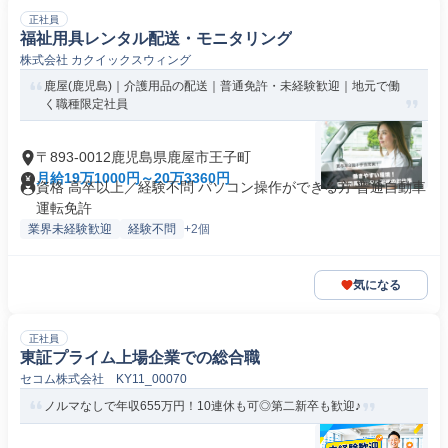
正社員
福祉用具レンタル配送・モニタリング
株式会社 カクイックスウィング
鹿屋(鹿児島)｜介護用品の配送｜普通免許・未経験歓迎｜地元で働
く職種限定社員
〒893-0012鹿児島県鹿屋市王子町
月給19万1000円～20万3360円
資格 高卒以上／経験不問 パソコン操作ができる方 普通自動車
運転免許
業界未経験歓迎
経験不問
+2個
気になる
正社員
東証プライム上場企業での総合職
セコム株式会社 KY11_00070
ノルマなしで年収655万円！10連休も可◎第二新卒も歓迎♪