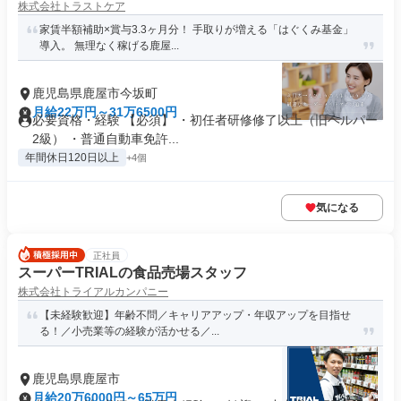
株式会社トラストケア
家賃半額補助×賞与3.3ヶ月分！ 手取りが増える「はぐくみ基金」
導入。 無理なく稼げる鹿屋...
鹿児島県鹿屋市今坂町
月給22万円～31万6500円
必要資格・経験 【必須】 ・初任者研修修了以上（旧ヘルパー
2級） ・普通自動車免許...
年間休日120日以上
+4個
気になる
正社員
スーパーTRIALの食品売場スタッフ
株式会社トライアルカンパニー
【未経験歓迎】年齢不問／キャリアアップ・年収アップを目指せ
る！／小売業等の経験が活かせる／...
鹿児島県鹿屋市
月給20万6000円～65万円