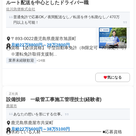
ルート配送を中心としたドライバー職
佐川急便株式会社
普通免許で応募OK／夜間配送なし／転居を伴う転勤なし／470万
円以上も可能！
〒893-0022鹿児島県鹿屋市旭原町
月給22万8800円～29万2800円
資格 【必須資格】 中型自動車免許（8t限定可・AT限定不可）
※運転免許取得支援制...
業界未経験歓迎
+14個
気になる
正社員
設備技師 一級管工事施工管理技士(経験者)
鹿屋市
あなたの想いを形にする仕事。
鹿児島県鹿屋市共栄町
月給22万5600円～38万5100円
求めている人材 ━━━━━━━━━━━━━━ ■応募資格