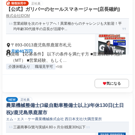
正社員
【公式】ガリバーのセールスマネージャー(店長確約)
株式会社IDOM
営業経験を次のキャリアへ！異業種からのチャレンジも大歓迎！平
均年齢30代後半の店長が活躍中...
〒893-0013鹿児島県鹿屋市札元
月給40万円
資格 【応募条件】 以下の条件を満たす方 ■普通自動車免許
（MT） ■営業経験、もしく...
介護休暇あり
職場見学可
+5個
気になる
NEW
正社員
農業機械整備士(3級自動車整備士以上)/年休130日(土日
祝)/鹿児島県鹿屋市
エム・エス・ケー農業機械株式会社 西日本支社/大隅営業所
三菱商事G/賞与実績4.80ヶ月分/残業30h以下