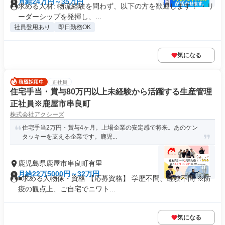
月給24万円～35万円
求める人材: 物流経験を問わず、以下の方を歓迎します！ ・リ
ーダーシップを発揮し、...
社員登用あり
即日勤務OK
気になる
正社員
住宅手当・賞与80万円以上未経験から活躍する生産管理
正社員※鹿屋市串良町
株式会社アクシーズ
住宅手当2万円・賞与4ヶ月。上場企業の安定感で将来。あのケン
タッキーを支える企業です。鹿児...
鹿児島県鹿屋市串良町有里
月給22万5000円～32万円
■求める人物像・資格 【応募資格】 学歴不問、経験不問 ※防
疫の観点上、ご自宅でニワト...
気になる