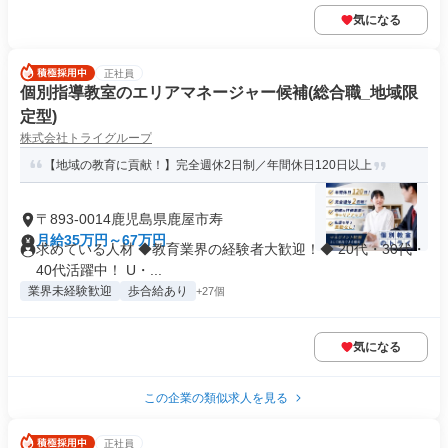
気になる
正社員
個別指導教室のエリアマネージャー候補(総合職_地域限
定型)
株式会社トライグループ
【地域の教育に貢献！】完全週休2日制／年間休日120日以上
〒893-0014鹿児島県鹿屋市寿
月給35万円～67万円
求めている人材 ◆教育業界の経験者大歓迎！◆ 20代・30代・
40代活躍中！ U・...
業界未経験歓迎
歩合給あり
+27個
気になる
この企業の類似求人を見る
正社員