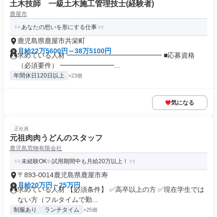
土木技師 一級土木施工管理技士(経験者)
鹿屋市
あなたの想いを形にする仕事
鹿児島県鹿屋市共栄町
月給22万5600円～38万5100円
求めている人材 ━━━━━━━━━━━━━━ ■応募資格
（必須要件） ━━━━━━━━...
年間休日120日以上
+23個
気になる
正社員
元祖肉肉うどんのスタッフ
鹿児島荒物有限会社
未経験OK✨試用期間中も月給20万以上！
〒893-0014鹿児島県鹿屋市寿
月給20万円～25万円
求めている人材 【必須条件】 ✅高卒以上の方 ✅現在学生では
ない方（フルタイムで勤...
制服あり
ランチタイム
+25個