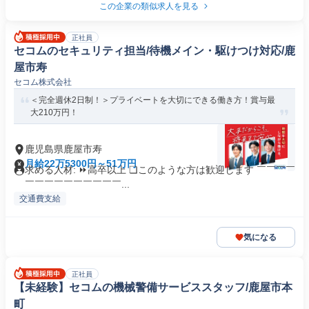
この企業の類似求人を見る
正社員
セコムのセキュリティ担当/待機メイン・駆けつけ対応/鹿
屋市寿
セコム株式会社
＜完全週休2日制！＞プライベートを大切にできる働き方！賞与最
大210万円！
鹿児島県鹿屋市寿
月給22万5300円～51万円
求める人材: ⏩高卒以上 ❏このような方は歓迎します ￣￣￣￣
￣￣￣￣￣￣￣￣￣￣...
交通費支給
気になる
正社員
【未経験】セコムの機械警備サービススタッフ/鹿屋市本
町