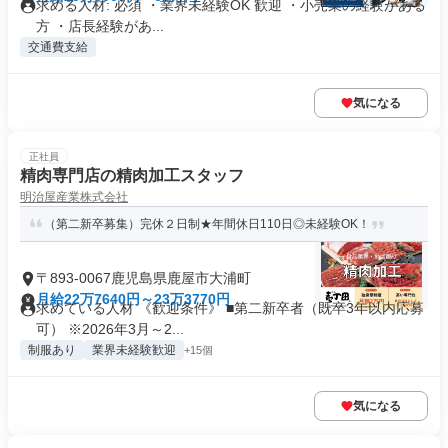
求める人材: 必須 ・業界未経験OK 歓迎 ・小売業の経験がある
方 ・店長経験があ...
交通費支給
気になる
正社員
精肉専門店の精肉加工スタッフ
明治屋産業株式会社
（第二新卒募集）完休２日制★年間休日110日◎未経験OK！
〒893-0067鹿児島県鹿屋市大浦町
月給22万7640円～23万3770円
求めている人材 《歓迎条件》 ■第二新卒者（既卒3年以内応募
可） ※2026年3月～2...
制服あり
業界未経験歓迎
+15個
気になる