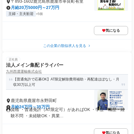
〒893-1602鹿児島県鹿屋市串良町有里
月給20万5000円～27万円
主婦・主夫歓迎
+5個
気になる
この企業の類似求人を見る
正社員
法人メイン集配ドライバー
九州西濃運輸株式会社
【普通免許で応募OK】AT限定解除費用補助・再配達ほぼなし・月
収30万以上可
鹿児島県鹿屋市永野田町
月給24万円～35万円
資格 ・普通免許（AT限定可）があればOK ・学歴・職歴・経
験不問 ・未経験OK・異業...
気になる