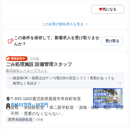
気になる
この企業の類似求人を見る
この条件を保存して、新着求人を受け取りませ
受け取る
んか？
正社員
ごみ処理施設 設備管理スタッフ
株式会社シーエープラント
無資格OK！残業ほぼナシ×2勤2休の安定シフト！夜勤があっても
無理なく長続き！
〒893-1602鹿児島県鹿屋市串良町有里
月給23万円～30万円
資格 ・未経験歓迎 ・第二新卒歓迎 ・資格・経験・免許・学歴
不問 ・需要のなくならない...
業界未経験歓迎
+24個