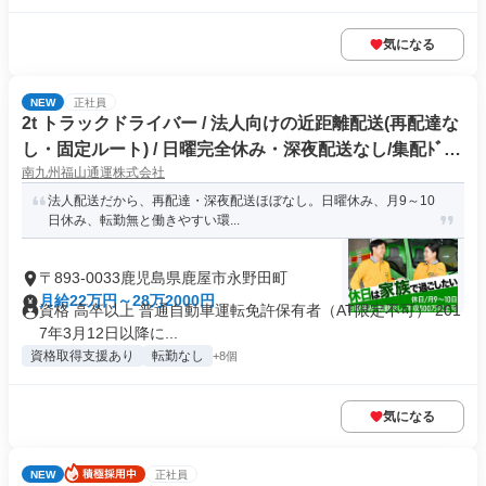
気になる
NEW
正社員
2t トラックドライバー / 法人向けの近距離配送(再配達な
し・固定ルート) / 日曜完全休み・深夜配送なし/集配ﾄﾞﾗｲ
南九州福山通運株式会社
ﾊﾞｰ2t(正社員)
法人配送だから、再配達・深夜配送ほぼなし。日曜休み、月9～10
日休み、転勤無と働きやすい環...
〒893-0033鹿児島県鹿屋市永野田町
月給22万円～28万2000円
資格 高卒以上 普通自動車運転免許保有者（AT限定不可） 201
7年3月12日以降に...
資格取得支援あり
転勤なし
+8個
気になる
NEW
正社員