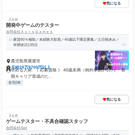
気になる
正社員
開発中ゲームのテスター
合同会社ＡｘｉｓＧａｍｅｓ
家賃60％補助／未経験大歓迎／40歳以下限定募集／土日祝休み／
年間休日135日
鹿児島県鹿屋市
月給29万9700円以上
求める人材: 《 応募資格 》 40歳未満（例外事由3号のイ・長
期キャリア形成のた...
在宅OK
気になる
正社員
ゲームテスター・不具合確認スタッフ
合同会社Sun