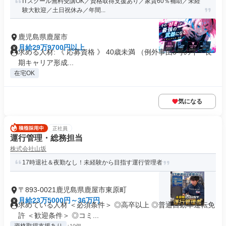
ITスクール無料受講OK／資格取得支援あり／家賃60％補助／未経
験大歓迎／土日祝休み／年間...
鹿児島県鹿屋市
月給29万9700円以上
求める人材: 《 応募資格 》 40歳未満 （例外事由3号のイ・長
期キャリア形成...
在宅OK
気になる
正社員
運行管理・総務担当
株式会社山坂
17時退社＆夜勤なし！未経験から目指す運行管理者
〒893-0021鹿児島県鹿屋市東原町
月給23万5000円～36万円
求めている人材 ＜必須条件＞ ◎高卒以上 ◎普通自動車運転免
許 ＜歓迎条件＞ ◎コミ...