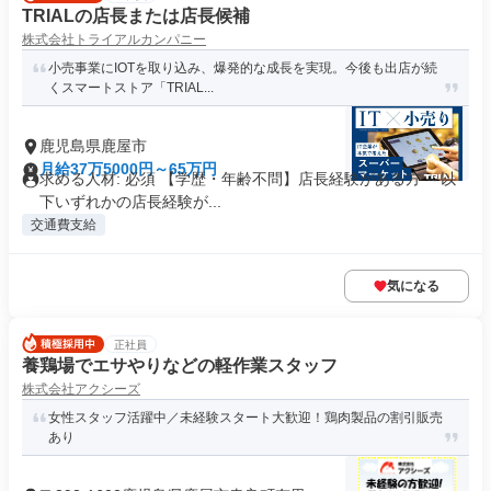
TRIALの店長または店長候補
株式会社トライアルカンパニー
小売事業にIOTを取り込み、爆発的な成長を実現。今後も出店が続
くスマートストア「TRIAL...
鹿児島県鹿屋市
月給37万5000円～65万円
求める人材: 必須 【学歴・年齢不問】店長経験がある方 ～以
下いずれかの店長経験が...
交通費支給
気になる
正社員
養鶏場でエサやりなどの軽作業スタッフ
株式会社アクシーズ
女性スタッフ活躍中／未経験スタート大歓迎！鶏肉製品の割引販売
あり