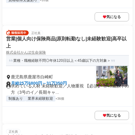
資格取得支援あり
+10個
気になる
正社員
営業|個人向け保険商品|原則転勤なし|未経験歓迎|高卒以
上
株式会社かんぽ生命保険
業種・職種経験不問◎年休120日以上＜45歳以下の方対象＞
鹿児島県鹿屋市白崎町
月給25万6800円～31万350円
求めている人材 未経験歓迎／人物重視 【必須】 ◎45歳以下の
方（3号のイ／長期キャ...
制服あり
業界未経験歓迎
+36個
気になる
正社員