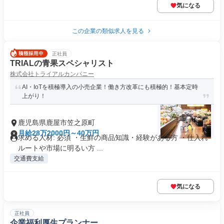
気になる
この企業の類似求人を見る
正社員
TRIALの青果スペシャリスト
株式会社トライアルカンパニー
AI・IoTを積極導入の小売企業！働き方改革にも積極的！基本定時
上がり！
鹿児島県鹿屋市笠之原町
月給28万2000円～40万円
求める人材: 必須 ・生鮮の商品知識・経験がある方 ・仕入れ
ルートや市場に明るい方 ...
交通費支給
気になる
正社員
企業福利厚生プランナー