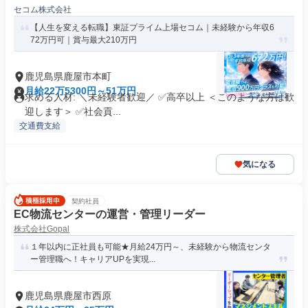
セコム株式会社
【人生を変える転職】東証プライム上場セコム｜未経験から年収6
72万円可｜賞与最大210万円
鹿児島県鹿屋市本町
月給22万5300円～51万円
求める人材: ＼未経験者歓迎／ ✅高卒以上 ＜このような方は歓
迎します＞ ✅社会貢...
交通費支給
気になる
契約社員
EC物流センターの運営・管理リーダー
株式会社Gopal
１年以内に正社員も可能★月給24万円～、未経験から物流センタ
ー管理職へ！キャリアUPを実現...
鹿児島県鹿屋市西原