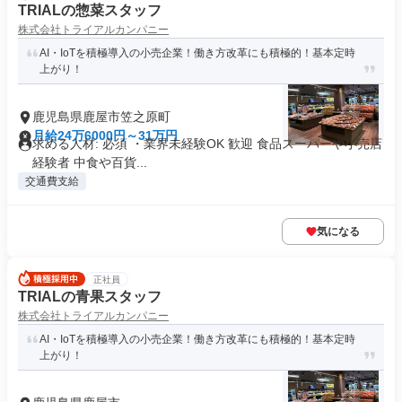
TRIALの惣菜スタッフ
株式会社トライアルカンパニー
AI・IoTを積極導入の小売企業！働き方改革にも積極的！基本定時
上がり！
鹿児島県鹿屋市笠之原町
月給24万6000円～31万円
求める人材: 必須 ・業界未経験OK 歓迎 食品スーパーや小売店
経験者 中食や百貨...
交通費支給
気になる
正社員
TRIALの青果スタッフ
株式会社トライアルカンパニー
AI・IoTを積極導入の小売企業！働き方改革にも積極的！基本定時
上がり！