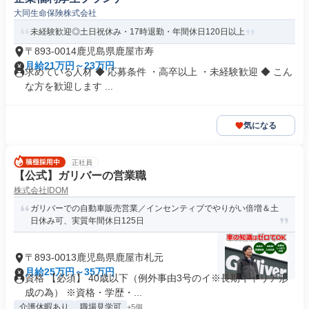
大同生命保険株式会社
未経験歓迎◎土日祝休み・17時退勤・年間休日120日以上
〒893-0014鹿児島県鹿屋市寿
月給21万円～23万円
求めている人材 ◆ 応募条件 ・高卒以上 ・未経験歓迎 ◆ こん
な方を歓迎します ...
気になる
正社員
【公式】ガリバーの営業職
株式会社IDOM
ガリバーでの自動車販売営業／インセンティブでやりがい倍増＆土
日休み可、実質年間休日125日
〒893-0013鹿児島県鹿屋市札元
月給25万円～35万円
資格 【必須】 40歳以下（例外事由3号のイ※長期キャリア形
成の為） ※資格・学歴・...
介護休暇あり
職場見学可
+5個