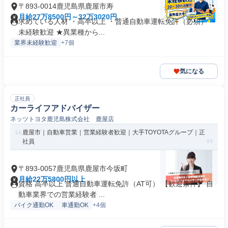
〒893-0014鹿児島県鹿屋市寿
月給27万8500円～32万3020円
求めている人材 ・高卒以上 ・普通自動車運転免許（必須） ・
未経験歓迎 ★異業種から...
業界未経験歓迎
+7個
気になる
正社員
カーライフアドバイザー
ネッツトヨタ鹿児島株式会社 鹿屋店
鹿屋市｜自動車営業｜営業経験者歓迎｜大手TOYOTAグループ｜正
社員
〒893-0057鹿児島県鹿屋市今坂町
月給22万5800円以上
資格 高卒以上 普通自動車運転免許（AT可） 【歓迎条件】 自
動車業界での営業経験者 ...
バイク通勤OK
車通勤OK
+4個