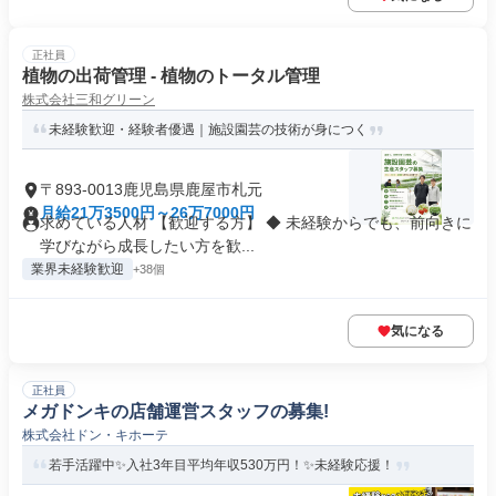
正社員
植物の出荷管理 - 植物のトータル管理
株式会社三和グリーン
未経験歓迎・経験者優遇｜施設園芸の技術が身につく
〒893-0013鹿児島県鹿屋市札元
月給21万3500円～26万7000円
求めている人材 【歓迎する方】 ◆ 未経験からでも、前向きに
学びながら成長したい方を歓...
業界未経験歓迎
+38個
気になる
正社員
メガドンキの店舗運営スタッフの募集!
株式会社ドン・キホーテ
若手活躍中✨入社3年目平均年収530万円！✨未経験応援！