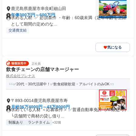
鹿児島県鹿屋市串良町細山田
年俸300万円～600万円
求める人材: ✅ 必須条件 ・年齢：60歳未満（定年年齢を上限
として期間の定めのな...
交通費支給
気になる
正社員
飲食チェーンの店舗マネージャー
株式会社プレナス
✅20代・30代活躍中！✅飲食経験歓迎・アルバイトのみOK
〒893-0014鹿児島県鹿屋市寿
月給36万4000円～43万8000円
求めている人材 ＜応募条件＞ ✅普通自動車免許（AT限定可）
└店舗間で商材の貸し借り...
制服あり
ランチタイム
+32個