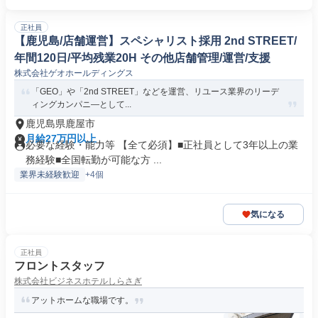
正社員
【鹿児島/店舗運営】スペシャリスト採用 2nd STREET/
年間120日/平均残業20H その他店舗管理/運営/支援
株式会社ゲオホールディングス
「GEO」や「2nd STREET」などを運営、リユース業界のリーデ
ィングカンパニ―として...
鹿児島県鹿屋市
月給27万円以上
必要な経験・能力等 【全て必須】■正社員として3年以上の業
務経験■全国転勤が可能な方 ...
業界未経験歓迎
+4個
気になる
正社員
フロントスタッフ
株式会社ビジネスホテルしらさぎ
アットホームな職場です。