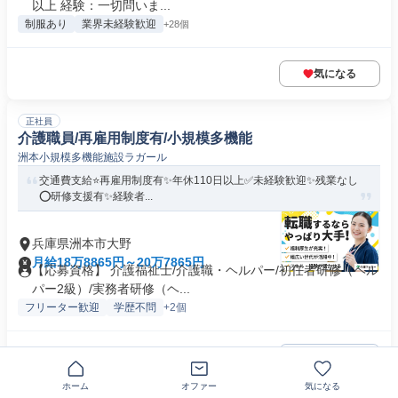
以上 経験：一切問いま...
制服あり
業界未経験歓迎
+28個
気になる
正社員
介護職員/再雇用制度有/小規模多機能
洲本小規模多機能施設ラガール
交通費支給⭐️再雇用制度有✨年休110日以上✅️未経験歓迎✨残業なし
⭕️研修支援有✨経験者...
兵庫県洲本市大野
月給18万8865円～20万7865円
【応募資格】 介護福祉士/介護職・ヘルパー/初任者研修（ヘル
パー2級）/実務者研修（ヘ...
フリーター歓迎
学歴不問
+2個
気になる
ホーム
オファー
気になる