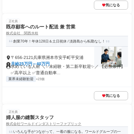
気になる
正社員
既存顧客へのルート配送 兼 営業
株式会社 関西水栓
創業70年！年休128日＆土日祝休 / 淡路島から転勤なし！
〒656-2121兵庫県洲本市安乎町平安浦
月給25万円～40万円
求めている人材 ＼✨未経験・第二新卒歓迎✨／ 【必須条件】
✅高卒以上 ✅普通自動車...
業界未経験歓迎
+23個
気になる
正社員
婦人服の縫製スタッフ
株式会社ワールドインダストリーファブリック
いろんな手がつながって、一着の服になる。ワールドグループの一