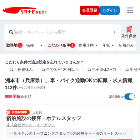
会員登録
ログイン
職種・キーワードから探す
条件保存
勤務地
職種
こだわり条件
雇用形態
年収
新着のみ
1
1
こだわり条件の追加設定を忘れていませんか？
土日祝休み
年間休日120日以上
完全週休2日制
学歴
洲本市（兵庫県）、車・バイク通勤OKの転職・求人情報
112
件
1
〜
100
件目を表示中
関連度順
新着順
詳細表示
正社員
宿泊施設の接客・ホテルスタッフ
株式会社ホテルニューアワジ
新ホテルのオープニングスタッフ✨未経験から一流のサービスへ