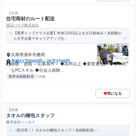
正社員
住宅商材のルート配送
渡辺パイプ株式会社
【業界トップクラス企業】年休120日以上＆土日祝休み！未経験か
ら大手企業でキャリアアップを...
兵庫県洲本市桑間
月給21万6500円～26万3700円
経験・資格 ＜応募条件＞ ◆高卒以上 ◆要普通免許 ◆基本的
なPCスキル ◆社会人経験...
業界未経験歓迎
+16個
気になる
正社員
タオルの梱包スタッフ
株式会社シンセイ
《高月収！》タオルの梱包スタッフ！未経験歓迎♪