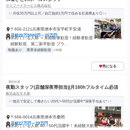
サトフードサービス株式会社
月収35万円以上可／自己負担1万円で住める社員寮あり◎
〒656-2121兵庫県洲本市安乎町平安浦
月給26万5000円～35万円
求めている人材 ＝未経験者歓迎！経験者歓迎＝ 職種、業界未
経験歓迎、第二新卒歓迎 ブラ...
制服あり
業界未経験歓迎
+36個
気になる
契約社員
夜勤スタッフ(店舗深夜帯担当)|月160hフルタイム必須
株式会社すき家
地元で安定して働きたい20代〜50代が活躍中*深夜手当あり*
〒656-0014兵庫県洲本市桑間
月給27万円～29万円
求めている人材 40～50代活躍中！未経験大歓迎！ 学歴：高卒