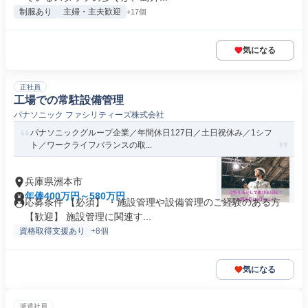
制服あり
主婦・主夫歓迎
+17個
気になる
正社員
工場での常駐設備管理
パナソニック ファシリティーズ株式会社
パナソニックグループ企業／年間休日127日／土日祝休み／1シフ
ト／ワークライフバランスの取...
兵庫県洲本市
年俸400万円～580万円
応募条件 【必須】 ・施設管理や設備管理のご経験のある方
【歓迎】 施設管理に関連す...
資格取得支援あり
+8個
気になる
派遣社員