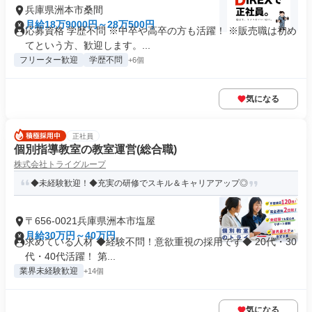
兵庫県洲本市桑間
月給18万9000円～28万500円
応募資格 学歴不問 ※中卒や高卒の方も活躍！ ※販売職は初め
てという方、歓迎します。...
フリーター歓迎
学歴不問
+6個
気になる
正社員
個別指導教室の教室運営(総合職)
株式会社トライグループ
◆未経験歓迎！◆充実の研修でスキル＆キャリアアップ◎
〒656-0021兵庫県洲本市塩屋
月給30万円～40万円
求めている人材 ◆経験不問！意欲重視の採用です◆ 20代・30
代・40代活躍！ 第...
業界未経験歓迎
+14個
気になる