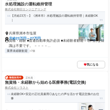
水処理施設の運転維持管理
株式会社朝日エンジニアリング
【月給23万～】《洲本市》水処理施設の運転維持管理｜未経験OK
｜
兵庫県洲本市塩屋
月給23万円～27万円
資格・経験 ■普通自動車免許必須 ■未経験者歓迎！専門的な知
識は不要です。 －－－－...
業界未経験歓迎
+7個
気になる
正社員
無資格・未経験から始める医療事務(電話交換)
株式会社ソラスト
未経験OK×安定の正社員雇用◎あなたの声を活かす電話交換のお仕
事