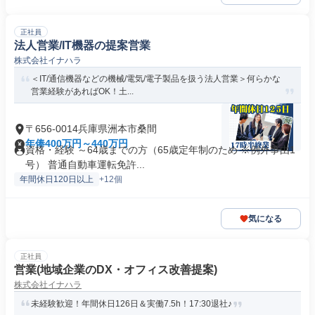
正社員
法人営業/IT機器の提案営業
株式会社イナハラ
＜IT/通信機器などの機械/電気/電子製品を扱う法人営業＞何らかな
営業経験があればOK！土...
〒656-0014兵庫県洲本市桑間
年俸400万円～440万円
資格・経験 ～64歳までの方（65歳定年制のため ※例外事由1
号） 普通自動車運転免許...
年間休日120日以上
+12個
気になる
正社員
営業(地域企業のDX・オフィス改善提案)
株式会社イナハラ
未経験歓迎！年間休日126日＆実働7.5h！17:30退社♪