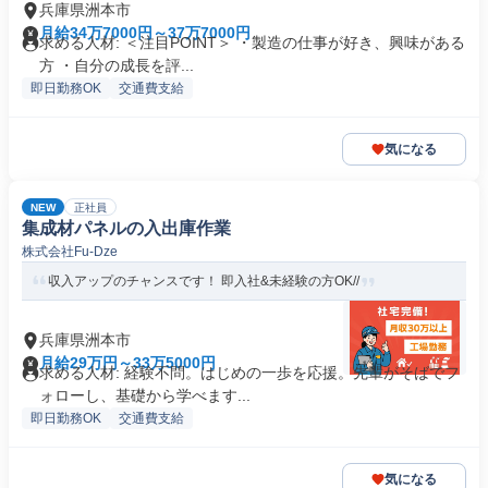
兵庫県洲本市
月給34万7000円～37万7000円
求める人材: ＜注目POINT＞ ・製造の仕事が好き、興味がある
方 ・自分の成長を評...
即日勤務OK
交通費支給
気になる
NEW
正社員
集成材パネルの入出庫作業
株式会社Fu-Dze
収入アップのチャンスです！ 即入社&未経験の方OK//
兵庫県洲本市
月給29万円～33万5000円
求める人材: 経験不問。はじめの一歩を応援。先輩がそばでフ
ォローし、基礎から学べます...
即日勤務OK
交通費支給
気になる