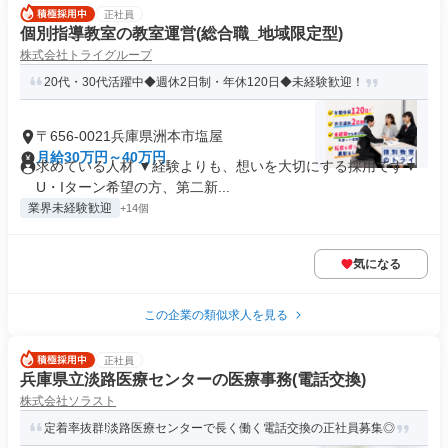
正社員
個別指導教室の教室運営(総合職_地域限定型)
株式会社トライグループ
20代・30代活躍中◆週休2日制・年休120日◆未経験歓迎！
〒656-0021兵庫県洲本市塩屋
月給30万円～40万円
求めている人材 ▼経験よりも、想いを大切にする採用です▼
U・Iターン希望の方、第二新...
業界未経験歓迎
+14個
気になる
この企業の類似求人を見る
正社員
兵庫県立淡路医療センターの医療事務(電話交換)
株式会社ソラスト
定着率抜群!淡路医療センターで長く働く電話交換の正社員募集◎