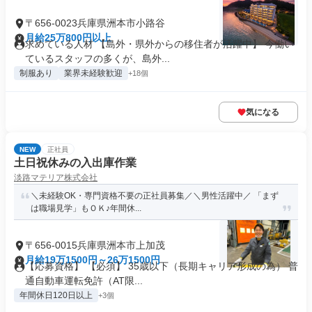
〒656-0023兵庫県洲本市小路谷
月給25万800円以上
求めている人材 【島外・県外からの移住者が活躍中】 今働い
ているスタッフの多くが、島外...
制服あり
業界未経験歓迎
+18個
気になる
NEW
正社員
土日祝休みの入出庫作業
淡路マテリア株式会社
＼未経験OK・専門資格不要の正社員募集／＼男性活躍中／ 「まず
は職場見学」もＯＫ♪年間休...
〒656-0015兵庫県洲本市上加茂
月給19万1500円～26万1500円
【応募資格】 【必須】 35歳以下（長期キャリア形成の為） 普
通自動車運転免許（AT限...
年間休日120日以上
+3個