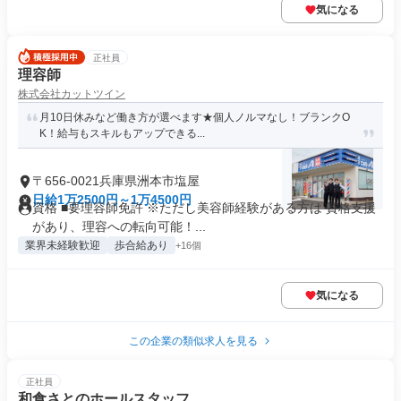
気になる
正社員
理容師
株式会社カットツイン
月10日休みなど働き方が選べます★個人ノルマなし！ブランクO
K！給与もスキルもアップできる...
〒656-0021兵庫県洲本市塩屋
日給1万2500円～1万4500円
資格 ■要理容師免許 ※ただし美容師経験がある方は 資格支援
があり、理容への転向可能！...
業界未経験歓迎
歩合給あり
+16個
気になる
この企業の類似求人を見る
正社員
和食さとのホールスタッフ