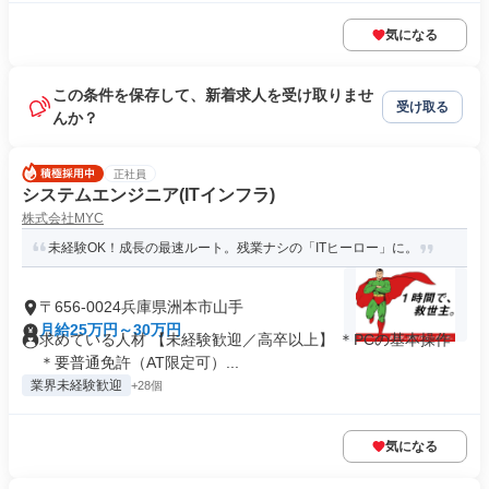
気になる
この条件を保存して、新着求人を受け取りませ
受け取る
んか？
正社員
システムエンジニア(ITインフラ)
株式会社MYC
未経験OK！成長の最速ルート。残業ナシの「ITヒーロー」に。
〒656-0024兵庫県洲本市山手
月給25万円～30万円
求めている人材 【未経験歓迎／高卒以上】 ＊PCの基本操作
＊要普通免許（AT限定可）...
業界未経験歓迎
+28個
気になる