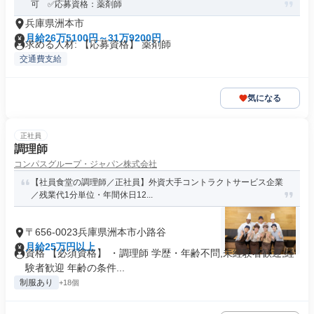
可 ✅応募資格：薬剤師
兵庫県洲本市
月給26万5100円～31万9200円
求める人材: 【応募資格】 薬剤師
交通費支給
気になる
正社員
調理師
コンパスグループ・ジャパン株式会社
【社員食堂の調理師／正社員】外資大手コントラクトサービス企業
／残業代1分単位・年間休日12...
〒656-0023兵庫県洲本市小路谷
月給25万円以上
資格 【必須資格】 ・調理師 学歴・年齢不問,未経験者歓迎,経
験者歓迎 年齢の条件...
制服あり
+18個