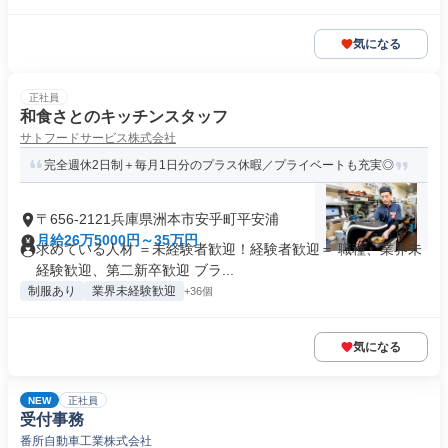
気になる
正社員
和食さとのキッチンスタッフ
サトフードサービス株式会社
完全週休2日制＋毎月1日分のプラス休暇／プライベートも充実◎
〒656-2121兵庫県洲本市安乎町平安浦
月給26万5000円～35万円
求めている人材 ＝未経験者歓迎！経験者歓迎＝ 職種、業界未
経験歓迎、第二新卒歓迎 ブラ...
制服あり
業界未経験歓迎
+36個
気になる
NEW
正社員
受付事務
番所自動車工業株式会社