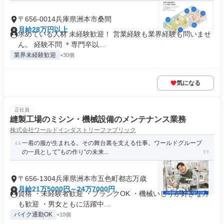
〒656-0014兵庫県洲本市桑間
月給28万円以上
求めている人材 未経験歓迎！ 営業経験も業界経験も問いませ
ん。 経験不問 ＊専門卒以...
業界未経験歓迎
+30個
気になる
正社員
縫製工場のミシン・機械設備のメンテナンス業務
株式会社ワールドインダストリーファブリック
一着の服が生まれる。その舞台裏を支える仕事。ワールドグループ
の一員として”もの作り”の未来...
〒656-1304兵庫県洲本市五色町都志万歳
月給21万5000円～24万7000円
資格 ・未経験者歓迎 ・ブランクOK ・機械いじりが好きな方
も歓迎 ・男女ともに活躍中...
バイク通勤OK
+10個