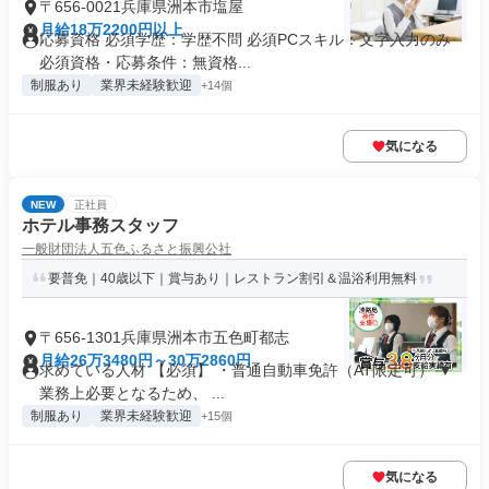
〒656-0021兵庫県洲本市塩屋
月給18万2200円以上
応募資格 必須学歴：学歴不問 必須PCスキル：文字入力のみ
必須資格・応募条件：無資格...
制服あり
業界未経験歓迎
+14個
気になる
NEW
正社員
ホテル事務スタッフ
一般財団法人五色ふるさと振興公社
要普免｜40歳以下｜賞与あり｜レストラン割引＆温浴利用無料
〒656-1301兵庫県洲本市五色町都志
月給26万3480円～30万2860円
求めている人材 【必須】 ・普通自動車免許（AT限定可） ▼
業務上必要となるため、 ...
制服あり
業界未経験歓迎
+15個
気になる