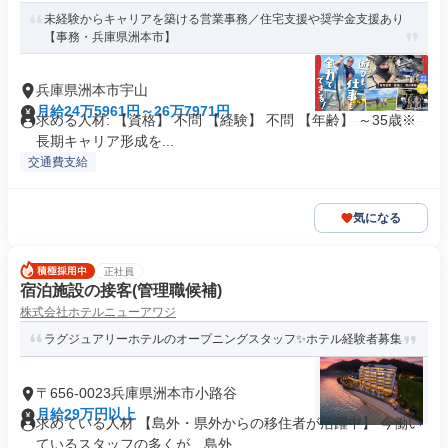
未経験からキャリアを築ける営業事務／住宅支援や奨学金支援あり
【事務・兵庫県洲本市】
兵庫県洲本市宇山
月給24万5961円～26万7971円
求める人材: 【資格】 不問 【経験】 不問 【年齢】 ～35歳※
長期キャリア形成を...
交通費支給
気になる
正社員
宿泊施設の接客(管理職候補)
株式会社ホテルニューアワジ
ラグジュアリーホテルのオープニングスタッフ✨ホテル経験者募集
〒656-0023兵庫県洲本市小路谷
月給29万円以上
求めている人材 【島外・県外からの移住者が活躍中】 今働い
ているスタッフの多くが、島外...