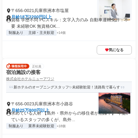
〒656-0021兵庫県洲本市塩屋
月給18万2200円以上
資格 学歴不問 PCスキル：文字入力のみ 自動車運転免許：不
要 未経験OK 無資格OK...
制服あり
主婦・主夫歓迎
+14個
気になる
正社員
宿泊施設の接客
株式会社ホテルニューアワジ
新ホテルのオープニングスタッフ✨未経験歓迎！淡路島で暮らす
〒656-0023兵庫県洲本市小路谷
月給25万800円以上
求めている人材 【島外・県外からの移住者が活躍中】 今働い
ているスタッフの多くが、島外...
制服あり
業界未経験歓迎
+18個