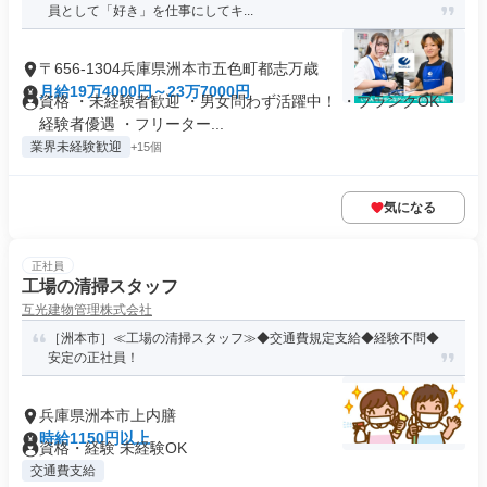
員として「好き」を仕事にしてキ...
〒656-1304兵庫県洲本市五色町都志万歳
月給19万4000円～23万7000円
資格 ・未経験者歓迎 ・男女問わず活躍中！ ・ブランクOK ・
経験者優遇 ・フリーター...
業界未経験歓迎
+15個
気になる
正社員
工場の清掃スタッフ
互光建物管理株式会社
［洲本市］≪工場の清掃スタッフ≫◆交通費規定支給◆経験不問◆
安定の正社員！
兵庫県洲本市上内膳
時給1150円以上
資格・経験 未経験OK
交通費支給