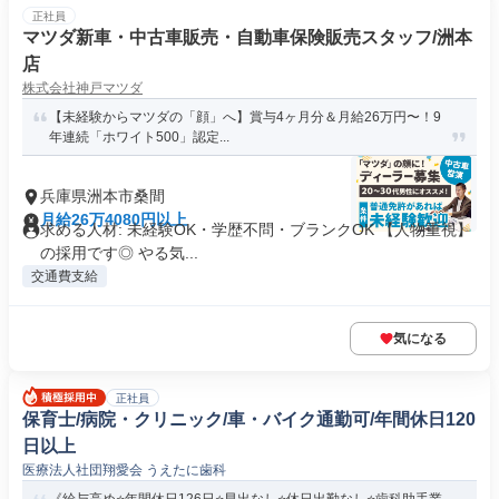
正社員
マツダ新車・中古車販売・自動車保険販売スタッフ/洲本
店
株式会社神戸マツダ
【未経験からマツダの「顔」へ】賞与4ヶ月分＆月給26万円〜！9
年連続「ホワイト500」認定...
兵庫県洲本市桑間
月給26万4080円以上
求める人材: 未経験OK・学歴不問・ブランクOK 【人物重視】
の採用です◎ やる気...
交通費支給
気になる
正社員
保育士/病院・クリニック/車・バイク通勤可/年間休日120
日以上
医療法人社団翔愛会 うえたに歯科