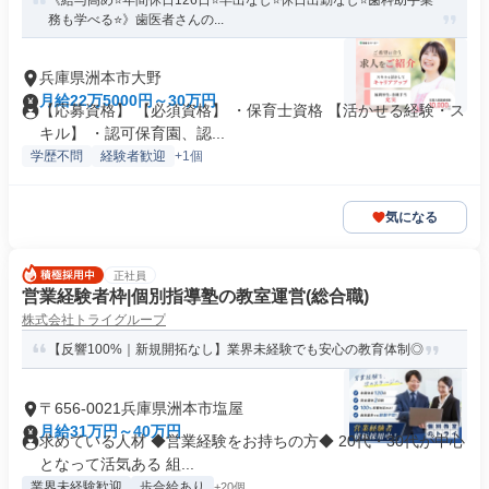
《給与高め⭐年間休日126日⭐早出なし⭐休日出勤なし⭐歯科助手業
務も学べる⭐》歯医者さんの...
兵庫県洲本市大野
月給22万5000円～30万円
【応募資格】 【必須資格】 ・保育士資格 【活かせる経験・ス
キル】 ・認可保育園、認...
学歴不問
経験者歓迎
+1個
気になる
正社員
営業経験者枠|個別指導塾の教室運営(総合職)
株式会社トライグループ
【反響100%｜新規開拓なし】業界未経験でも安心の教育体制◎
〒656-0021兵庫県洲本市塩屋
月給31万円～40万円
求めている人材 ◆営業経験をお持ちの方◆ 20代・30代が中心
となって活気ある 組...
業界未経験歓迎
歩合給あり
+20個