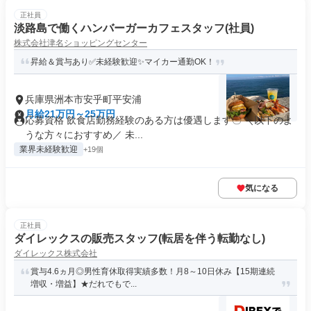
正社員
淡路島で働くハンバーガーカフェスタッフ(社員)
株式会社津名ショッピングセンター
昇給＆賞与あり✅未経験歓迎✨マイカー通勤OK！
兵庫県洲本市安乎町平安浦
月給21万円～25万円
応募資格 飲食店勤務経験のある方は優遇します〇 ＼以下のよ
うな方々におすすめ／ 未...
業界未経験歓迎
+19個
気になる
正社員
ダイレックスの販売スタッフ(転居を伴う転勤なし)
ダイレックス株式会社
賞与4.6ヵ月◎男性育休取得実績多数！月8～10日休み【15期連続
増収・増益】★だれでもで...