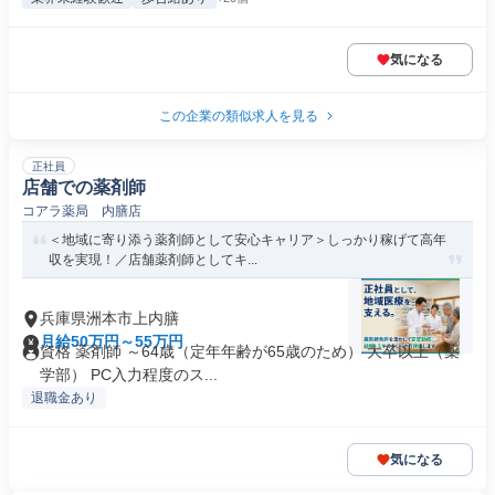
気になる
この企業の類似求人を見る
正社員
店舗での薬剤師
コアラ薬局 内膳店
＜地域に寄り添う薬剤師として安心キャリア＞しっかり稼げて高年
収を実現！／店舗薬剤師としてキ...
兵庫県洲本市上内膳
月給50万円～55万円
資格 薬剤師 ～64歳（定年年齢が65歳のため） 大卒以上（薬
学部） PC入力程度のス...
退職金あり
気になる