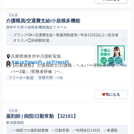
正社員
介護職員/交通費支給/小規模多機能
洲本中川原小規模多機能施設ラガール
ブランクOK⭐️交通費支給✨再雇用制度有✅️年休110日以上✨担当者
オススメ⭕️未経験歓迎...
兵庫県洲本市中川原町安坂
月給18万8865円～20万7865円
【応募資格】 介護福祉士/介護職・ヘルパー/初任者研修（ヘル
パー2級）/実務者研修（ヘ...
フリーター歓迎
学歴不問
+2個
気になる
正社員
薬剤師 | 病院/日勤常勤 【32161】
新淡路病院
✅病院での薬剤師業務 ✅日勤常勤 ✅年間休日116日 ✅車通勤