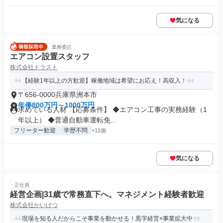
気になる
業務委託
エアコン設置スタッフ
株式会社トラスト
【経験1年以上の方歓迎】稼働地域は希望にお応え！高収入！
〒656-0000兵庫県洲本市
年俸800万円～1000万円
求めている人材 【応募条件】 ◆エアコン工事の実務経験（1
年以上） ◆普通自動車運転免...
フリーター歓迎
学歴不問
+11個
気になる
正社員
経営企画|31歳で常務直下へ。マネジメント経験者歓迎
株式会社かいげつ
現場を知る人だからこそ事業を動かせる！黒字経営×事業拡大中