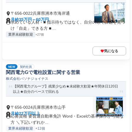
〒656-0022兵庫県洲本市海岸通
月給35万円～60万円
求めている人材 - ■ 指示待ちではなく、自分の頭で課題を見つ
け「自走」できる方 ■ ...
業界未経験歓迎
+27個
気になる
NEW
契約社員
関西電力Gで電柱設置に関する営業
株式会社パソナジョイナス
【関西電力グループ】残業少なめ★未経験大歓迎★年間休日120日
以上★自分のペースで回れる
〒656-0024兵庫県洲本市山手
月給22万円以上
応募資格 要普通自動車免許 Word・Excelの基本操作が可能な
方 ＼下記いずれか...
業界未経験歓迎
+12個