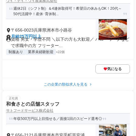
ワイ・テイ・ワイ産業株式会社
週休2日（シフト制）＆4連休取得可！希望日の休みもOK！20代～
50代活躍中！産休･育休制...
〒656-0023兵庫県洲本市小路谷
月給25万円以上
資格 男女・学歴不問 ＼以下の方も大歓迎／ ハローワークなど
で求職中の方 フリーター...
制服あり
業界未経験歓迎
+22個
気になる
この企業の類似求人を見る
正社員
和食さとの店舗スタッフ
サトフードサービス株式会社
年収500万円以上目指せる／面接1回のスピード選考◎
〒656-2121兵庫県洲本市安乎町平安浦