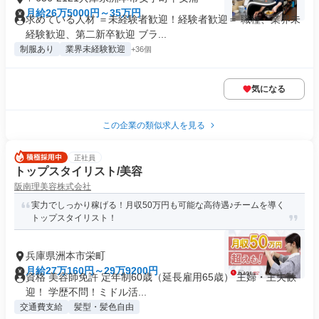
月給26万5000円～35万円
求めている人材 ＝未経験者歓迎！経験者歓迎＝ 職種、業界未
経験歓迎、第二新卒歓迎 ブラ...
制服あり
業界未経験歓迎
+36個
気になる
この企業の類似求人を見る
正社員
トップスタイリスト/美容
阪南理美容株式会社
実力でしっかり稼げる！月収50万円も可能な高待遇♪チームを導く
トップスタイリスト！
兵庫県洲本市栄町
月給27万160円～29万9200円
資格 美容師免許 定年制60歳（延長雇用65歳） 主婦・主夫歓
迎！ 学歴不問！ミドル活...
交通費支給
髪型・髪色自由