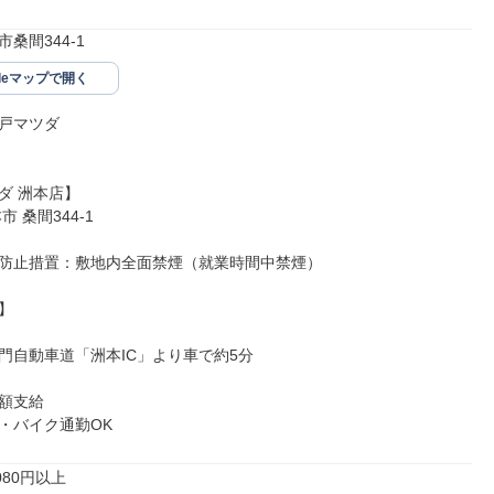
桑間344-1
gleマップで開く
戸マツダ

 洲本店】

 桑間344-1

防止措置：敷地内全面禁煙（就業時間中禁煙）



門自動車道「洲本IC」より車で約5分

額支給

・バイク通勤OK
80円以上
