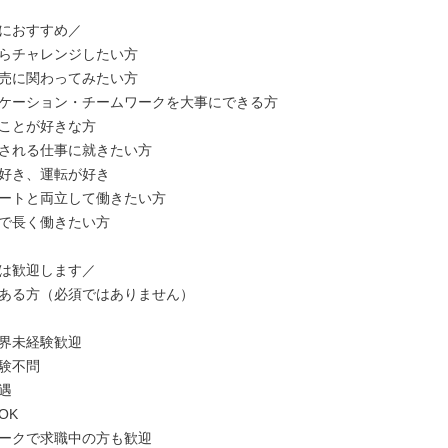
におすすめ／

らチャレンジしたい方

売に関わってみたい方

ケーション・チームワークを大事にできる方

ことが好きな方

される仕事に就きたい方

好き、運転が好き

ートと両立して働きたい方

で長く働きたい方

は歓迎します／

ある方（必須ではありません）

界未経験歓迎

験不問



K

ークで求職中の方も歓迎