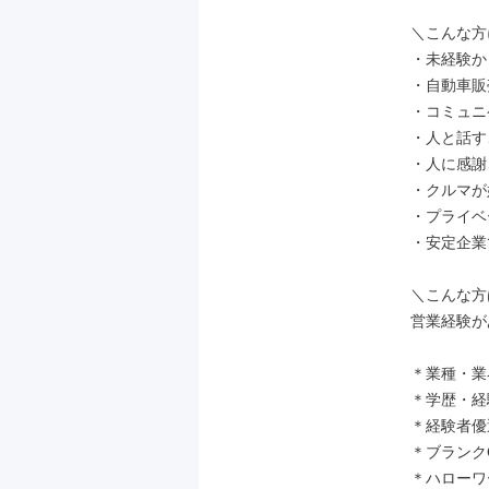
＼こんな方
・未経験か
・自動車販
・コミュニ
・人と話す
・人に感謝
・クルマが
・プライベ
・安定企業
＼こんな方
営業経験が
＊業種・業
＊学歴・経
＊経験者優遇
＊ブランクO
＊ハローワ