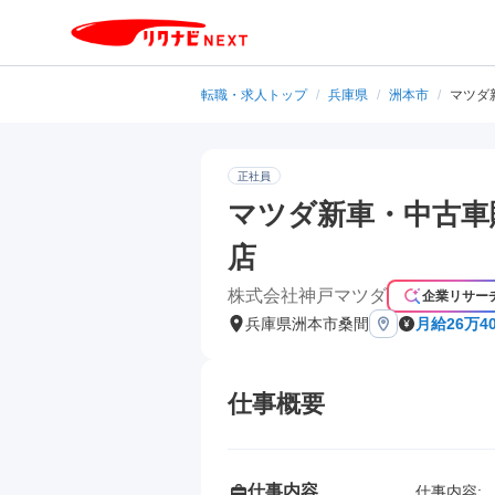
転職・求人トップ
/
兵庫県
/
洲本市
/
マツダ
正社員
マツダ新車・中古車
店
株式会社神戸マツダ
企業リサー
兵庫県洲本市桑間
月給26万4
仕事概要
仕事内容
仕事内容: 
