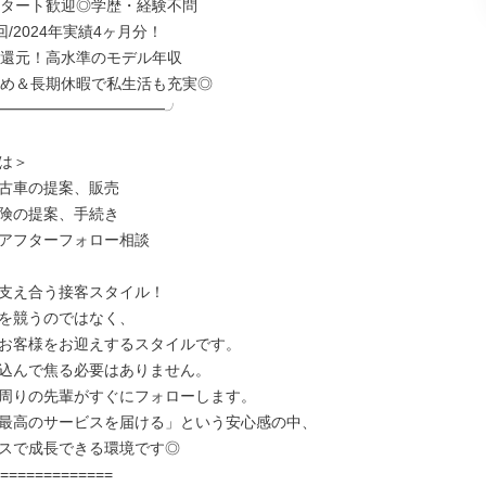
スタート歓迎◎学歴・経験不問

回/2024年実績4ヶ月分！

を還元！高水準のモデル年収

なめ＆長期休暇で私生活も充実◎

━━━━━━━━━━━╯

は＞

古車の提案、販売

険の提案、手続き

アフターフォロー相談

支え合う接客スタイル！

を競うのではなく、

お客様をお迎えするスタイルです。

込んで焦る必要はありません。

周りの先輩がすぐにフォローします。

最高のサービスを届ける」という安心感の中、

スで成長できる環境です◎

=============
