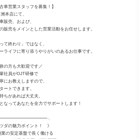
古車営業スタッフを募集！】

 洲本店にて、

車販売、および、

の販売をメインとした営業活動をお任せします。

って終わり」ではなく、

ーライフに寄り添うやりがいのあるお仕事です。

験の方も大歓迎です／

輩社員がOJT研修で

寧にお教えしますので、

タートできます。

持ちがあれば大丈夫。

となってあなたを全力でサポートします！

━━━━━━━━━━━╮

ツダの魅力ポイント！　》

年創業の安定基盤で長く働ける
