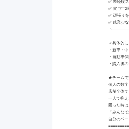
✅ 未経験
✅ 賞与年2
✅ 頑張り
✅ 残業少
╰━━━━
＜具体的に
・新車・中
・自動車保
・購入後の
★チームで
個人の数字
店舗全体で
一人で抱え
困った時は
「みんなで
自分のペー
=========