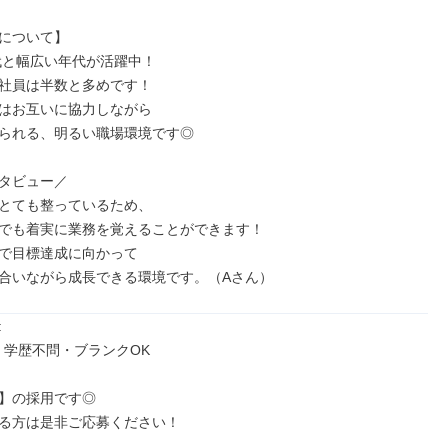
について】

代と幅広い年代が活躍中！

社員は半数と多めです！

はお互いに協力しながら

られる、明るい職場環境です◎

タビュー／

とても整っているため、

でも着実に業務を覚えることができます！

で目標達成に向かって

合いながら成長できる環境です。（Aさん）


・学歴不問・ブランクOK

】の採用です◎

る方は是非ご応募ください！
