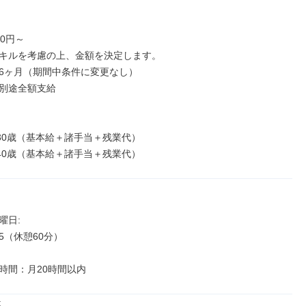
0円～

キルを考慮の上、金額を決定します。

6ヶ月（期間中条件に変更なし）

別途全額支給

／30歳（基本給＋諸手当＋残業代）

／40歳（基本給＋諸手当＋残業代）
日: 

:15（休憩60分）

時間：月20時間以内

