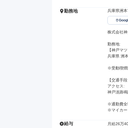
兵庫県洲本市
勤務地
Goo
株式会社神
勤務地: 

【神戸マツダ
兵庫県 洲本市
※受動喫煙
【交通手段】
アクセス: 

神戸淡路鳴
※通勤費全
※マイカー
給与
月給26万40