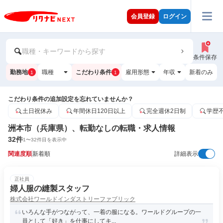
会員登録
ログイン
職種・キーワードから探す
条件保存
勤務地
職種
こだわり条件
雇用形態
年収
新着のみ
1
1
こだわり条件の追加設定を忘れていませんか？
土日祝休み
年間休日120日以上
完全週休2日制
学歴
洲本市（兵庫県）、転勤なしの転職・求人情報
32
件
1
〜
32
件目を表示中
関連度順
新着順
詳細表示
正社員
婦人服の縫製スタッフ
株式会社ワールドインダストリーファブリック
いろんな手がつながって、一着の服になる。ワールドグループの一
員として「好き」を仕事にしてキ...