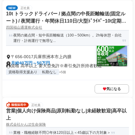
NEW
正社員
10t トラックドライバー / 拠点間の中長距離輸送(固定ル
ート) / 夜間運行・年間休日110日/大型ﾄﾞﾗｲﾊﾞｰ10t定期夜
四国福山通運株式会社
間幹線便(正社員)
夜間の拠点間・短中長距離輸送（100～500km）。2h毎休憩・自社
運行・計画運行で無理な...
〒656-0017兵庫県洲本市上内膳
月給40万円～50万円
資格 高卒以上 要大型免許※牽引免許所持者歓迎
資格取得支援あり
転勤なし
+5個
気になる
正社員
営業|個人向け保険商品|原則転勤なし|未経験歓迎|高卒以
上
株式会社かんぽ生命保険
業種・職種経験不問◎年休120日以上＜45歳以下の方対象＞