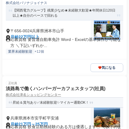
株式会社パソナジョイナス
【関西電力グループ】残業少なめ★未経験大歓迎★年間休日120日
以上★自分のペースで回れる
〒656-0024兵庫県洲本市山手
月給22万円以上
応募資格 要普通自動車免許 Word・Excelの基本操作が可能な
方 ＼下記いずれか...
業界未経験歓迎
+12個
気になる
正社員
淡路島で働くハンバーガーカフェスタッフ(社員)
株式会社津名ショッピングセンター
昇給＆賞与あり✅未経験歓迎✨マイカー通勤OK！
兵庫県洲本市安乎町平安浦
月給21万円～25万円
応募資格 飲食店勤務経験のある方は優遇します〇 ＼以下のよ