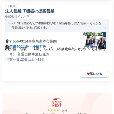
正社員
法人営業/IT機器の提案営業
株式会社イナハラ
＜IT/通信機器などの機械/電気/電子製品を扱う法人営業＞何らかな
営業経験があればOK！土...
〒656-0014兵庫県洲本市桑間
年俸400万円～440万円
資格・経験 ～64歳までの方（65歳定年制のため ※例外事由1
号） 普通自動車運転免許...
年間休日120日以上
+12個
気になる
無料