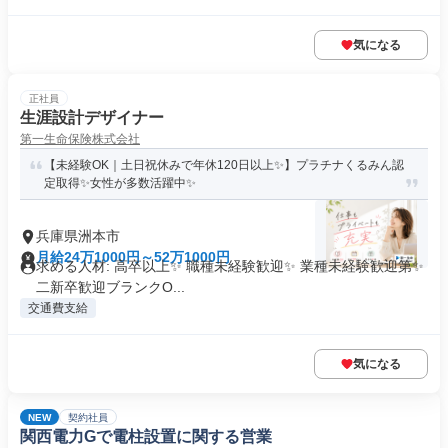
気になる
正社員
生涯設計デザイナー
第一生命保険株式会社
【未経験OK｜土日祝休みで年休120日以上✨】プラチナくるみん認
定取得✨女性が多数活躍中✨
兵庫県洲本市
月給24万1000円～52万1000円
求める人材: 高卒以上✨ 職種未経験歓迎✨ 業種未経験歓迎第✨
二新卒歓迎ブランクO...
交通費支給
気になる
NEW
契約社員
関西電力Gで電柱設置に関する営業