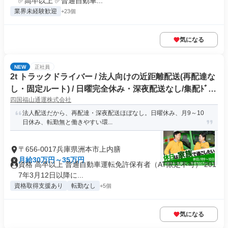
✅高卒以上 ✅普通自動車...
業界未経験歓迎
+23個
気になる
NEW
正社員
2t トラックドライバー / 法人向けの近距離配送(再配達な
し・固定ルート) / 日曜完全休み・深夜配送なし/集配ﾄﾞﾗｲ
四国福山通運株式会社
ﾊﾞｰ2t(正社員)
法人配送だから、再配達・深夜配送ほぼなし。日曜休み、月9～10
日休み、転勤無と働きやすい環...
〒656-0017兵庫県洲本市上内膳
月給30万円～35万円
資格 高卒以上 普通自動車運転免許保有者（AT限定不可） 201
7年3月12日以降に...
資格取得支援あり
転勤なし
+5個
気になる