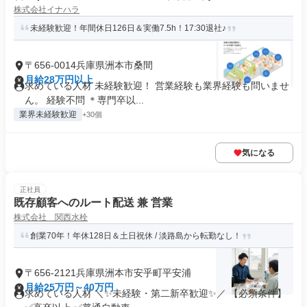
株式会社イナハラ
未経験歓迎！年間休日126日＆実働7.5h！17:30退社♪
〒656-0014兵庫県洲本市桑間
月給28万円以上
求めている人材 未経験歓迎！ 営業経験も業界経験も問いませ
ん。 経験不問 ＊専門卒以...
業界未経験歓迎
+30個
気になる
正社員
既存顧客へのルート配送 兼 営業
株式会社 関西水栓
創業70年！年休128日＆土日祝休 / 淡路島から転勤なし！
〒656-2121兵庫県洲本市安乎町平安浦
月給25万円～40万円
求めている人材 ＼✨未経験・第二新卒歓迎✨／ 【必須条件】