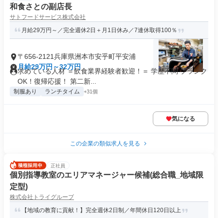
和食さとの副店長
サトフードサービス株式会社
月給29万円～／完全週休2日＋月1日休み／7連休取得100％
〒656-2121兵庫県洲本市安乎町平安浦
月給29万円～32万円
求めている人材 ＝飲食業界経験者歓迎！＝ 学歴不問 ブランク
OK！復帰応援！ 第二新...
制服あり
ランチタイム
+31個
気になる
この企業の類似求人を見る
正社員
個別指導教室のエリアマネージャー候補(総合職_地域限
定型)
株式会社トライグループ
【地域の教育に貢献！】完全週休2日制／年間休日120日以上