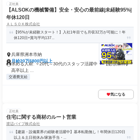
正社員
【ALSOKの機械警備】安全・安心の最前線|未経験95%|
年休120日
ＡＬＳＯＫ株式会社
【95%が未経験スタート！】入社1年目でも月収32万が可能に！年
休120日+賞与平均137...
兵庫県洲本市納
月給20万6800円以上
求める人材: ✧20代～30代のスタッフ活躍中 ✧ 【必須条件】 *
高卒以上 ...
交通費支給
気になる
正社員
住宅に関する商材のルート営業
渡辺パイプ株式会社
【建築・設備業界の経験者活躍中】基本転勤無し！年間休日120日
以上＆土日祝休み/家族手当・...