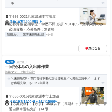
事
〒656-0021兵庫県洲本市塩屋
月給18万2200円以上
応募資格 必須学歴：学歴不問 必須PCスキル：文字入力のみ
必須資格・応募条件：無資格...
制服あり
業界未経験歓迎
+14個
気になる
NEW
正社員
土日祝休みの入出庫作業
淡路マテリア株式会社
＼未経験OK・専門資格不要の正社員募集／＼男性活躍中／ 「まず
は職場見学」もＯＫ♪年間休...
〒656-0015兵庫県洲本市上加茂
月給19万1500円～26万1500円
【応募資格】 【必須】 35歳以下（長期キャリア形成の為） 普
通自動車運転免許（AT限...