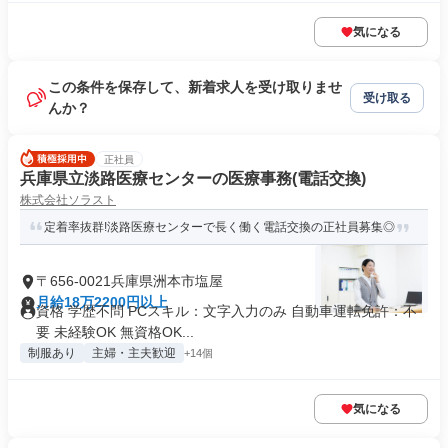
気になる
この条件を保存して、新着求人を受け取りませ
受け取る
んか？
正社員
兵庫県立淡路医療センターの医療事務(電話交換)
株式会社ソラスト
定着率抜群!淡路医療センターで長く働く電話交換の正社員募集◎
〒656-0021兵庫県洲本市塩屋
月給18万2200円以上
資格 学歴不問 PCスキル：文字入力のみ 自動車運転免許：不
要 未経験OK 無資格OK...
制服あり
主婦・主夫歓迎
+14個
気になる