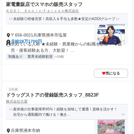
家電量販店でスマホの販売スタッフ
ＫＤＤＩ Ｓｏｎｉｃ‐Ｆａｌｃｏｎ株式会社
未経験◎研修充実！高収入＆手当も多数★安定のKDDIグループ
〒656-0021兵庫県洲本市塩屋
月給28万1700円
求めている人材 ★未経験・異業種からの転職も歓迎！ ★販
売・接客経験ある方、大歓迎！ ...
制服あり
業界未経験歓迎
+19個
気になる
正社員
ドラッグストアの登録販売スタッフ_8823F
株式会社大屋
産休後の仕事復帰率95%！経験を加味して優遇！資格を活かす！
自宅から通勤圏内で働ける！働き...
兵庫県洲本市納