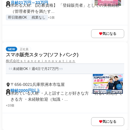
月給21万円～33万円
求める人材: 【応募資格】 「登録販売者」としての実務経験
（管理者要件を満たす...
即日勤務OK
残業なし
+1個
気になる
NEW
正社員
スマホ販売スタッフ(ソフトバンク)
株式会社ｓｔａｎｃｅｉｎｎｏｖａｔｉｏｎ
未経験OK！週4日で月27万円
〒656-0021兵庫県洲本市塩屋
時給2000円以上
求めている人材 ・人と話すことが好きな方 ・明るい対応がで
きる方 ・未経験歓迎（知識・...
+10個
気になる