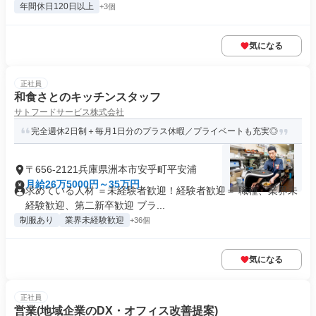
年間休日120日以上
+3個
気になる
正社員
和食さとのキッチンスタッフ
サトフードサービス株式会社
完全週休2日制＋毎月1日分のプラス休暇／プライベートも充実◎
〒656-2121兵庫県洲本市安乎町平安浦
月給26万5000円～35万円
求めている人材 ＝未経験者歓迎！経験者歓迎＝ 職種、業界未
経験歓迎、第二新卒歓迎 ブラ...
制服あり
業界未経験歓迎
+36個
気になる
正社員
営業(地域企業のDX・オフィス改善提案)