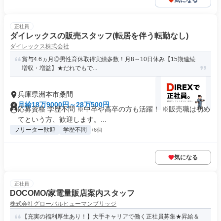
気になる
正社員
ダイレックスの販売スタッフ(転居を伴う転勤なし)
ダイレックス株式会社
賞与4.6ヵ月◎男性育休取得実績多数！月8～10日休み【15期連続
増収・増益】★だれでもで...
兵庫県洲本市桑間
月給18万9000円～28万500円
応募資格 学歴不問 ※中卒や高卒の方も活躍！ ※販売職は初め
てという方、歓迎します。...
フリーター歓迎
学歴不問
+6個
気になる
正社員
DOCOMO/家電量販店案内スタッフ
株式会社グローバルヒューマンブリッジ
【充実の福利厚生あり！】大手キャリアで働く正社員募集★昇給＆