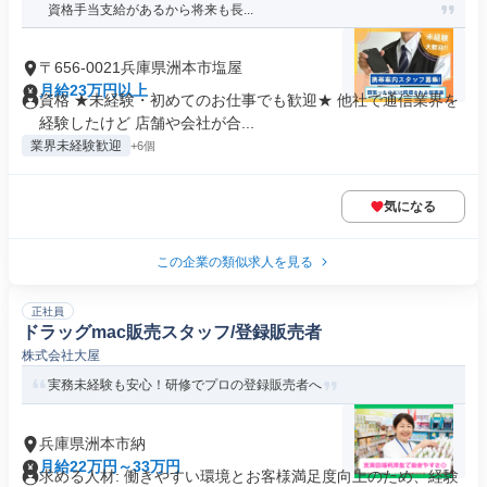
資格手当支給があるから将来も長...
〒656-0021兵庫県洲本市塩屋
月給23万円以上
資格 ★未経験・初めてのお仕事でも歓迎★ 他社で通信業界を
経験したけど 店舗や会社が合...
業界未経験歓迎
+6個
気になる
この企業の類似求人を見る
正社員
ドラッグmac販売スタッフ/登録販売者
株式会社大屋
実務未経験も安心！研修でプロの登録販売者へ
兵庫県洲本市納
月給22万円～33万円
求める人材: 働きやすい環境とお客様満足度向上のため、経験