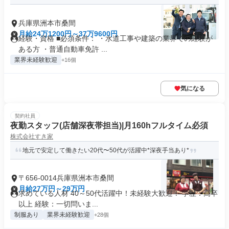
兵庫県洲本市桑間
月給24万1200円～37万9600円
経験・資格 ■必須条件： ・水道工事や建築の業界での経験が
ある方 ・普通自動車免許 ...
業界未経験歓迎
+16個
気になる
契約社員
夜勤スタッフ(店舗深夜帯担当)|月160hフルタイム必須
株式会社すき家
地元で安定して働きたい20代〜50代が活躍中*深夜手当あり*
〒656-0014兵庫県洲本市桑間
月給27万円～29万円
求めている人材 40～50代活躍中！未経験大歓迎！ 学歴：高卒
以上 経験：一切問いま...
制服あり
業界未経験歓迎
+28個