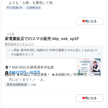
よりも「人柄」を重視して採...
即日勤務OK
交通費支給
気になる
正社員
家電量販店でのスマホ販売 /idp_osk_sp1F
株式会社マーキュリー
＼昇給･賞与年2回／知識ゼロでOK◎最新スマホに詳しくなれる♪ス
マホ販売スタッフ
〒656-0021兵庫県洲本市塩屋
月給23万円～30万円
資格 ★40歳以下限定募集！ ★未経験OK／学歴不問 ＼こんな
方にピッタリ！／ ・人...
業界未経験歓迎
+19個
気になる