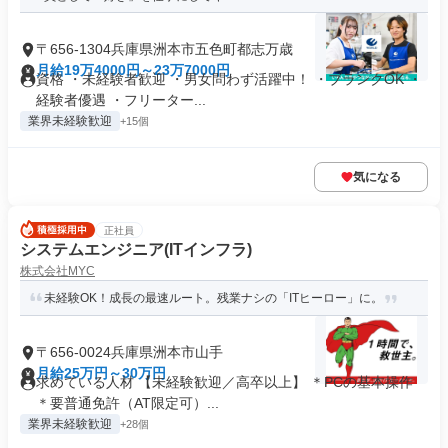
〒656-1304兵庫県洲本市五色町都志万歳
月給19万4000円～23万7000円
資格 ・未経験者歓迎 ・男女問わず活躍中！ ・ブランクOK ・
経験者優遇 ・フリーター...
業界未経験歓迎
+15個
気になる
正社員
システムエンジニア(ITインフラ)
株式会社MYC
未経験OK！成長の最速ルート。残業ナシの「ITヒーロー」に。
〒656-0024兵庫県洲本市山手
月給25万円～30万円
求めている人材 【未経験歓迎／高卒以上】 ＊PCの基本操作
＊要普通免許（AT限定可）...
業界未経験歓迎
+28個