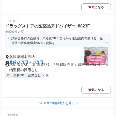
気になる
正社員
ドラッグストアの医薬品アドバイザー_8823F
株式会社大屋
試験合格前の面接可！未経験OK！自宅から通勤圏内で働ける！産
休後の仕事復帰率95%！資格を...
兵庫県洲本市納
月給21万円～33万円
求める人材: 【応募資格】 「登録販売者」資格 未経験可 ＜人
物重視の採用をし...
即日勤務OK
残業なし
+1個
気になる
この企業の類似求人を見る
契約社員