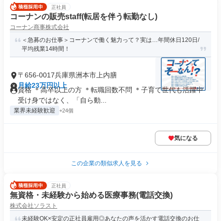
正社員
コーナンの販売staff(転居を伴う転勤なし)
コーナン商事株式会社
＜急募のお仕事＞コーナンで働く魅力って？実は…年間休日120日/
平均残業14時間！
〒656-0017兵庫県洲本市上内膳
月給23万円以上
資格 ＊高卒以上の方 ＊転職回数不問 ＊子育て世代も活躍中
受け身ではなく、「自ら動...
業界未経験歓迎
+24個
気になる
この企業の類似求人を見る
正社員
無資格・未経験から始める医療事務(電話交換)
株式会社ソラスト
未経験OK×安定の正社員雇用◎あなたの声を活かす電話交換のお仕