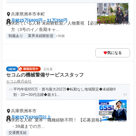
兵庫県洲本市本町
月給25万6800円～31万350円
求めている人材 未経験歓迎／人物重視 【必須】 ◎45歳以下の
方（3号のイ／長期キャ...
制服あり
業界未経験歓迎
+36個
気になる
NEW
正社員
セコムの機械警備サービススタッフ
セコム株式会社
平均年収655万・賞与最大202万◆転勤なし地域限定◆未経験9
割・20〜30代活躍◆最大1...
兵庫県洲本市
月給25万4300円以上
求める人材: 業界・職種経験不問！ 【応募資格】 ・高卒以上
・39歳までの方...
交通費支給