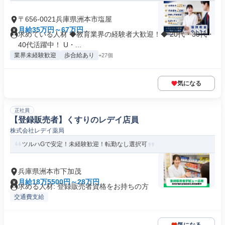
〒656-0021兵庫県洲本市塩屋
月給35万円～67万円
求めている人材 ◆教育業界の経験者大歓迎！◆ 20代・30代・
40代活躍中！ U・...
業界未経験歓迎
歩合給あり
+27個
気になる
正社員
【登録販売者】くすりのレデイ店員
株式会社レデイ薬局
ツルハGで安定！未経験歓迎！転勤なし選択可
兵庫県洲本市下加茂
月給18万5500円～28万円
求める人材: 登録販売者資格をお持ちの方
交通費支給