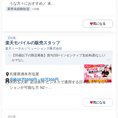
うな方々におすすめ／ 未...
業界未経験歓迎
+19個
気になる
正社員
楽天モバイルの販売スタッフ
楽天トータルソリューションズ株式会社
【35歳以下の限定募集】賞与2回+インセンティブ支給/転勤なし/ノ
ルマなし
兵庫県洲本市塩屋
月給26万5500円～65万350円
求める人材: 必須条件 ビジネスで通用する日本語コミュニケー
ションが可能な方 N2～...
気になる
正社員