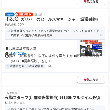
気になる
NEW
正社員
【公式】ガリバーのセールスマネージャー(店長確約)
株式会社IDOM
営業経験を次のキャリアへ！異業種からのチャレンジも大歓迎！平
均年齢30代後半の店長が活躍中...
兵庫県洲本市大野
月給40万円
資格 【応募条件】 以下の条件を満たす方 ■普通自動車免許
（MT） ■営業経験、もしく...
介護休暇あり
職場見学可
+5個
気になる
契約社員
夜勤スタッフ(店舗深夜帯担当)|月160hフルタイム必須
株式会社すき家
地元で安定して働きたい20代〜50代が活躍中*深夜手当あり*