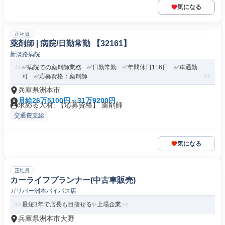
気になる
正社員
薬剤師 | 病院/日勤常勤 【32161】
新淡路病院
✅病院での薬剤師業務 ✅日勤常勤 ✅年間休日116日 ✅車通勤
可 ✅応募資格：薬剤師
兵庫県洲本市
月給26万5100円～31万9200円
求める人材: 【応募資格】 薬剤師
交通費支給
気になる
正社員
カーライフプランナー(中古車販売)
ガリバー洲本バイパス店
最短3年で店長も目指せる✨上場企業
兵庫県洲本市大野