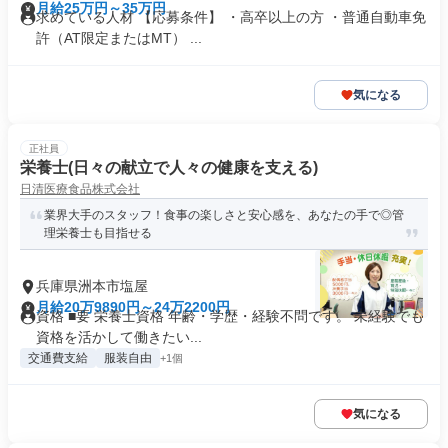
月給25万円～35万円
求めている人材 【応募条件】 ・高卒以上の方 ・普通自動車免
許（AT限定またはMT） ...
気になる
正社員
栄養士(日々の献立で人々の健康を支える)
日清医療食品株式会社
業界大手のスタッフ！食事の楽しさと安心感を、あなたの手で◎管
理栄養士も目指せる
兵庫県洲本市塩屋
月給20万9890円～24万2200円
資格 ■要 栄養士資格 年齢・学歴・経験不問です。 未経験でも
資格を活かして働きたい...
交通費支給
服装自由
+1個
気になる