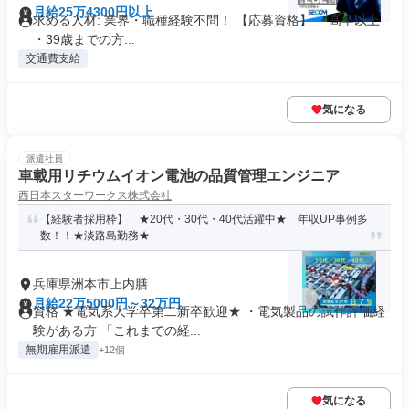
月給25万4300円以上
求める人材: 業界・職種経験不問！ 【応募資格】 ・高卒以上
・39歳までの方...
交通費支給
気になる
派遣社員
車載用リチウムイオン電池の品質管理エンジニア
西日本スターワークス株式会社
【経験者採用枠】 ★20代・30代・40代活躍中★ 年収UP事例多
数！！★淡路島勤務★
兵庫県洲本市上内膳
月給22万5000円～32万円
資格 ★電気系大学卒第二新卒歓迎★ ・電気製品の試作評価経
験がある方 「これまでの経...
無期雇用派遣
+12個
気になる