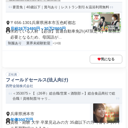
要普免｜40歳以下｜賞与あり｜レストラン割引＆温浴利用無料
〒656-1301兵庫県洲本市五色町都志
月給26万3480円～30万2860円
求めている人材 【必須】普通自動車免許(AT限定可) ▼業務上
必要となるため、母国語が...
制服あり
業界未経験歓迎
+14個
気になる
正社員
フィールドセールス(法人向け)
西野金陵株式会社
＜353075＞【（26卒）総合職/営業＜酒類部＞】総合食品商社で総
合職！資格制度/キャリ...
兵庫県洲本市
年俸300万円
資格・経験 大学 卒業見込みの方 35歳以下の方（省令3号のイ