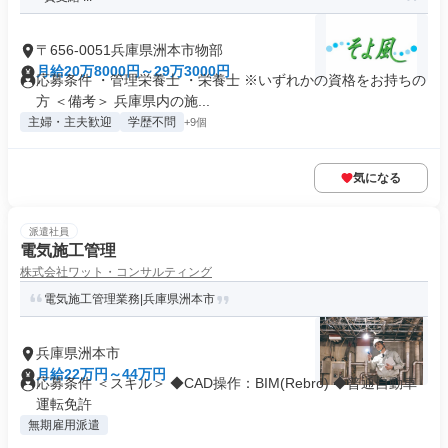
〒656-0051兵庫県洲本市物部
月給20万8000円～29万3000円
応募条件 ・管理栄養士 ・栄養士 ※いずれかの資格をお持ちの
方 ＜備考＞ 兵庫県内の施...
主婦・主夫歓迎
学歴不問
+9個
気になる
派遣社員
電気施工管理
株式会社ワット・コンサルティング
電気施工管理業務|兵庫県洲本市
兵庫県洲本市
月給22万円～44万円
応募条件 ＜スキル＞ ◆CAD操作：BIM(Rebro) ◆普通自動車
運転免許
無期雇用派遣