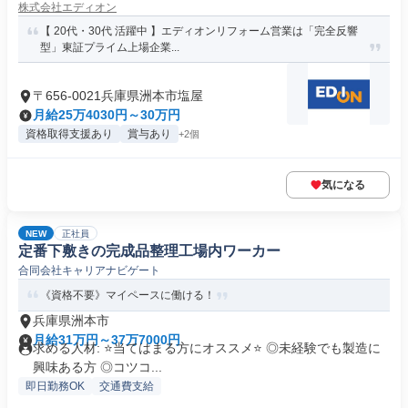
株式会社エディオン
【 20代・30代 活躍中 】エディオンリフォーム営業は「完全反響
型」東証プライム上場企業...
〒656-0021兵庫県洲本市塩屋
月給25万4030円～30万円
資格取得支援あり
賞与あり
+2個
気になる
NEW
正社員
定番下敷きの完成品整理工場内ワーカー
合同会社キャリアナビゲート
《資格不要》マイペースに働ける！
兵庫県洲本市
月給31万円～37万7000円
求める人材: ⭐️当てはまる方にオススメ⭐️ ◎未経験でも製造に
興味ある方 ◎コツコ...
即日勤務OK
交通費支給