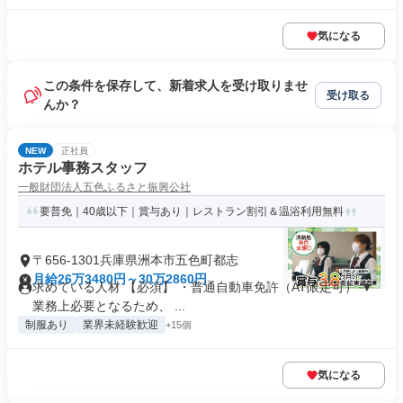
気になる
この条件を保存して、新着求人を受け取りませ
受け取る
んか？
NEW
正社員
ホテル事務スタッフ
一般財団法人五色ふるさと振興公社
要普免｜40歳以下｜賞与あり｜レストラン割引＆温浴利用無料
〒656-1301兵庫県洲本市五色町都志
月給26万3480円～30万2860円
求めている人材 【必須】 ・普通自動車免許（AT限定可） ▼
業務上必要となるため、 ...
制服あり
業界未経験歓迎
+15個
気になる