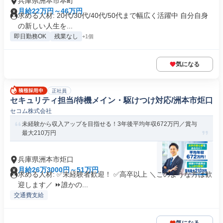
兵庫県洲本市本町
月給22万円～46万円
求める人材: 20代/30代/40代/50代まで幅広く活躍中 自分自身
の新しい人生を...
即日勤務OK
残業なし
+1個
気になる
正社員
セキュリティ担当/待機メイン・駆けつけ対応/洲本市炬口
セコム株式会社
未経験から収入アップを目指せる！3年後平均年収672万円／賞与
最大210万円
兵庫県洲本市炬口
月給26万3000円～51万円
求める人材: ✅未経験者歓迎！ ✅高卒以上 ＼このような方は歓
迎します／ ⏩誰かの...
交通費支給