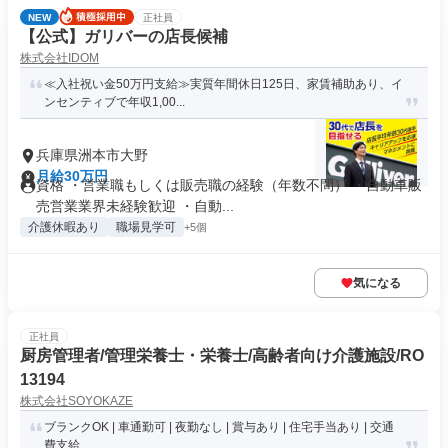
NEW
正社員
【公式】ガリバーの店長候補
株式会社IDOM
≪入社祝い金50万円支給≫実質年間休日125日、家賃補助あり、イ
ンセンティブで年収1,00...
兵庫県洲本市大野
月給30万円
資格 ・営業職もしくは販売職の経験（年数不問） ・自動車販
売営業業界未経験歓迎 ・自動...
介護休暇あり
職場見学可
+5個
気になる
正社員
厨房管理者/管理栄養士・栄養士/高齢者向け介護施設/RO
13194
株式会社SOYOKAZE
ブランクOK | 車通勤可 | 夜勤なし | 賞与あり | 住宅手当あり | 交通
費支給 ...