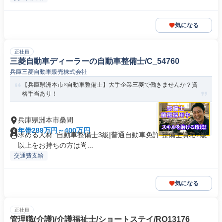
気になる
正社員
三菱自動車ディーラーの自動車整備士/C_54760
兵庫三菱自動車販売株式会社
【兵庫県洲本市×自動車整備士】大手企業三菱で働きませんか？資
格手当あり！
兵庫県洲本市桑間
年俸289万円～400万円
求める人材: 自動車整備士3級|普通自動車免許 整備士資格2級
以上をお持ちの方は尚...
交通費支給
気になる
正社員
管理職(介護)/介護福祉士/ショートステイ/RO13176