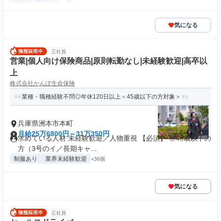
気になる
正社員
営業|個人向け保険商品|原則転勤なし|未経験歓迎|高卒以
上
株式会社かんぽ生命保険
業種・職種経験不問◎年休120日以上＜45歳以下の方対象＞
兵庫県洲本市本町
月給25万6800円～31万350円
求めている人材 未経験歓迎／人物重視 【必須】 ◎45歳以下の
方（3号のイ／長期キャ...
制服あり
業界未経験歓迎
+36個
気になる
正社員