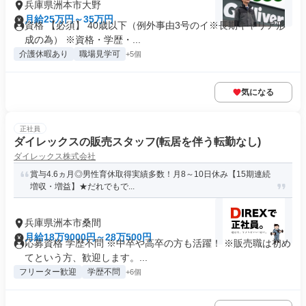
兵庫県洲本市大野
月給25万円～35万円
資格 【必須】 40歳以下（例外事由3号のイ※長期キャリア形
成の為） ※資格・学歴・...
介護休暇あり
職場見学可
+5個
気になる
正社員
ダイレックスの販売スタッフ(転居を伴う転勤なし)
ダイレックス株式会社
賞与4.6ヵ月◎男性育休取得実績多数！月8～10日休み【15期連続
増収・増益】★だれでもで...
兵庫県洲本市桑間
月給18万9000円～28万500円
応募資格 学歴不問 ※中卒や高卒の方も活躍！ ※販売職は初め
てという方、歓迎します。...
フリーター歓迎
学歴不問
+6個