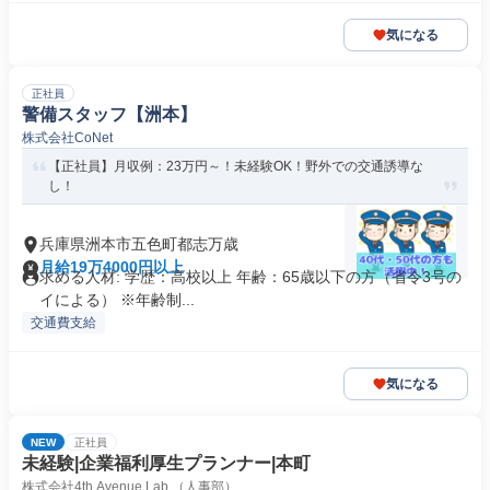
気になる
正社員
警備スタッフ【洲本】
株式会社CoNet
【正社員】月収例：23万円～！未経験OK！野外での交通誘導な
し！
兵庫県洲本市五色町都志万歳
月給19万4000円以上
求める人材: 学歴：高校以上 年齢：65歳以下の方（省令3号の
イによる） ※年齢制...
交通費支給
気になる
NEW
正社員
未経験|企業福利厚生プランナー|本町
株式会社4th Avenue Lab （人事部）