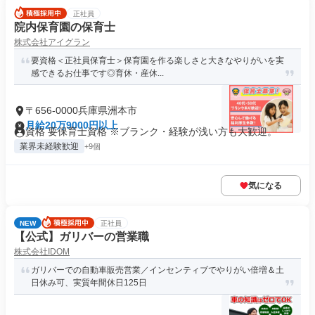
正社員
院内保育園の保育士
株式会社アイグラン
要資格＜正社員保育士＞保育園を作る楽しさと大きなやりがいを実
感できるお仕事です◎育休・産休...
〒656-0000兵庫県洲本市
月給20万9000円以上
資格 要保育士資格 ※ブランク・経験が浅い方も大歓迎。
業界未経験歓迎
+9個
気になる
NEW
正社員
【公式】ガリバーの営業職
株式会社IDOM
ガリバーでの自動車販売営業／インセンティブでやりがい倍増＆土
日休み可、実質年間休日125日