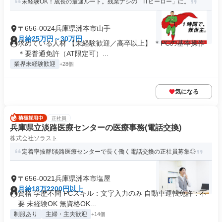
未経験OK！成長の最速ルート。残業ナシの「ITヒーロー」に。
〒656-0024兵庫県洲本市山手
月給25万円～30万円
求めている人材 【未経験歓迎／高卒以上】 ＊PCの基本操作
＊要普通免許（AT限定可）...
業界未経験歓迎
+28個
気になる
正社員
兵庫県立淡路医療センターの医療事務(電話交換)
株式会社ソラスト
定着率抜群!淡路医療センターで長く働く電話交換の正社員募集◎
〒656-0021兵庫県洲本市塩屋
月給18万2200円以上
資格 学歴不問 PCスキル：文字入力のみ 自動車運転免許：不
要 未経験OK 無資格OK...
制服あり
主婦・主夫歓迎
+14個