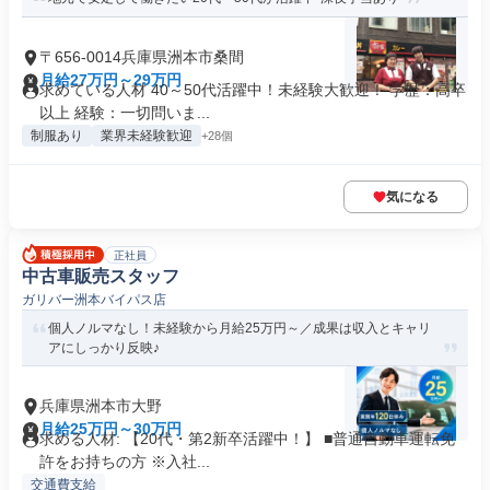
〒656-0014兵庫県洲本市桑間
月給27万円～29万円
求めている人材 40～50代活躍中！未経験大歓迎！ 学歴：高卒
以上 経験：一切問いま...
制服あり
業界未経験歓迎
+28個
気になる
正社員
中古車販売スタッフ
ガリバー洲本バイパス店
個人ノルマなし！未経験から月給25万円～／成果は収入とキャリ
アにしっかり反映♪
兵庫県洲本市大野
月給25万円～30万円
求める人材: 【20代・第2新卒活躍中！】 ■普通自動車運転免
許をお持ちの方 ※入社...
交通費支給