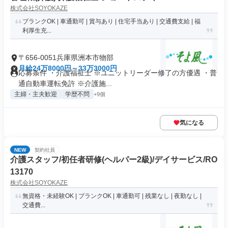
株式会社SOYOKAZE
ブランクOK | 車通勤可 | 賞与あり | 住宅手当あり | 交通費支給 | 福
利厚生充...
〒656-0051兵庫県洲本市物部
月給24万8000円～33万3000円
応募条件 ・介護福祉士 ※ユニットリーダー修了の方優遇 ・普
通自動車運転免許 ※介護施...
主婦・主夫歓迎
学歴不問
+9個
気になる
NEW
契約社員
介護スタッフ/初任者研修(ヘルパー2級)/デイサービス/RO
13170
株式会社SOYOKAZE
無資格・未経験OK | ブランクOK | 車通勤可 | 残業なし | 夜勤なし |
交通費...