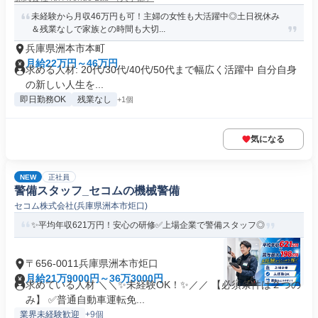
未経験から月収46万円も可！主婦の女性も大活躍中◎土日祝休み
＆残業なしで家族との時間も大切...
兵庫県洲本市本町
月給22万円～46万円
求める人材: 20代/30代/40代/50代まで幅広く活躍中 自分自身
の新しい人生を...
即日勤務OK
残業なし
+1個
気になる
NEW
正社員
警備スタッフ_セコムの機械警備
セコム株式会社(兵庫県洲本市炬口)
✨平均年収621万円！安心の研修✅️上場企業で警備スタッフ◎
〒656-0011兵庫県洲本市炬口
月給21万9000円～36万3000円
求めている人材 ＼＼✨未経験OK！✨／／ 【必須条件は２つの
み】 ✅️普通自動車運転免...
業界未経験歓迎
+9個