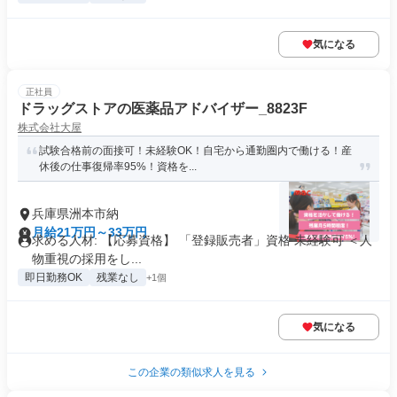
気になる
正社員
ドラッグストアの医薬品アドバイザー_8823F
株式会社大屋
試験合格前の面接可！未経験OK！自宅から通勤圏内で働ける！産
休後の仕事復帰率95%！資格を...
兵庫県洲本市納
月給21万円～33万円
求める人材: 【応募資格】 「登録販売者」資格 未経験可 ＜人
物重視の採用をし...
即日勤務OK
残業なし
+1個
気になる
この企業の類似求人を見る