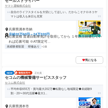
セールスドライバー
ヤマト運輸株式会社
自分のライフスタイルを大切にしてほしい。だからこそクロネコヤ
マトは収入も休日も充実
兵庫県洲本市納
月給20万60円～24万320円
応募資格 普通自動車免許を取得してから １年以上経過してい
れば応募可能 ※AT限定可...
未経験者歓迎
研修あり
+1個
気になる
NEW
正社員
セコムの機械警備サービススタッフ
セコム株式会社
平均年収655万・賞与最大202万◆転勤なし地域限定◆未経験9
割・20〜30代活躍◆最大1...
兵庫県洲本市