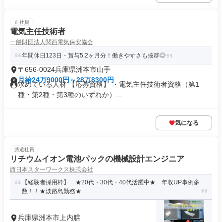
正社員
電気主任技術者
一般財団法人関西電気保安協会
年間休日123日・賞与5.2ヶ月分！働きやすさも抜群◎
〒656-0024兵庫県洲本市山手
月給24万9000円～28万8300円
求めている人材 【応募資格】 ・電気主任技術者資格（第1
種・第2種・第3種のいずれか）...
気になる
派遣社員
リチウムイオン電池パックの機械設計エンジニア
西日本スターワークス株式会社
【経験者採用枠】 ★20代・30代・40代活躍中★ 年収UP事例多
数！！★淡路島勤務★
兵庫県洲本市上内膳