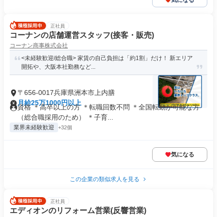
気になる
正社員
コーナンの店舗運営スタッフ(接客・販売)
コーナン商事株式会社
<未経験歓迎/総合職> 家賃の自己負担は「約1割」だけ！ 新エリア
開拓や、大阪本社勤務など...
〒656-0017兵庫県洲本市上内膳
月給25万1000円以上
資格 ＊高卒以上の方 ＊転職回数不問 ＊全国転勤が可能な方
（総合職採用のため） ＊子育...
業界未経験歓迎
+32個
気になる
この企業の類似求人を見る
正社員
エディオンのリフォーム営業(反響営業)