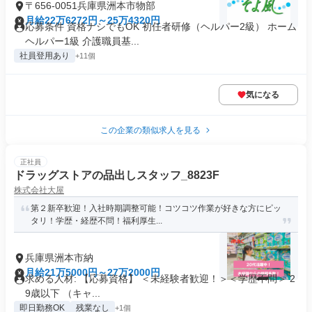
〒656-0051兵庫県洲本市物部
月給22万6272円～25万4320円
応募条件 資格ナシでもOK 初任者研修（ヘルパー2級） ホーム
ヘルパー1級 介護職員基...
社員登用あり
+11個
気になる
この企業の類似求人を見る
正社員
ドラッグストアの品出しスタッフ_8823F
株式会社大屋
第２新卒歓迎！入社時期調整可能！コツコツ作業が好きな方にピッ
タリ！学歴・経歴不問！福利厚生...
兵庫県洲本市納
月給21万5000円～27万2000円
求める人材: 【応募資格】 ＜未経験者歓迎！＞＜学歴不問＞ 2
9歳以下 （キャ...
即日勤務OK
残業なし
+1個