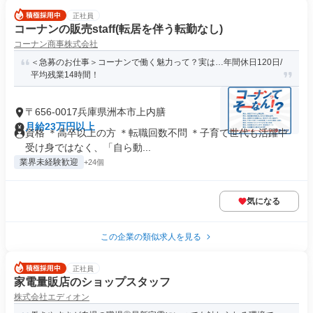
正社員
コーナンの販売staff(転居を伴う転勤なし)
コーナン商事株式会社
＜急募のお仕事＞コーナンで働く魅力って？実は…年間休日120日/
平均残業14時間！
〒656-0017兵庫県洲本市上内膳
月給23万円以上
資格 ＊高卒以上の方 ＊転職回数不問 ＊子育て世代も活躍中
受け身ではなく、「自ら動...
業界未経験歓迎
+24個
気になる
この企業の類似求人を見る
正社員
家電量販店のショップスタッフ
株式会社エディオン