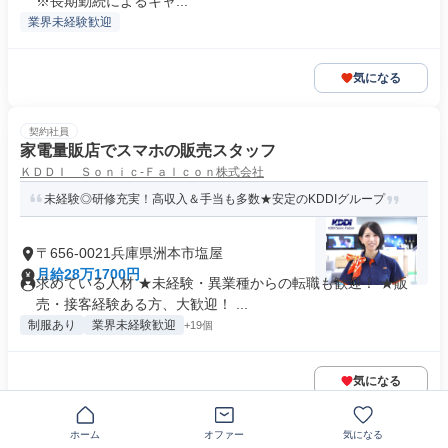
※長期勤続によるキャ...
業界未経験歓迎
気になる
契約社員
家電量販店でスマホの販売スタッフ
ＫＤＤＩ Ｓｏｎｉｃ‐Ｆａｌｃｏｎ株式会社
未経験◎研修充実！高収入＆手当も多数★安定のKDDIグループ
〒656-0021兵庫県洲本市塩屋
月給28万1700円
求めている人材 ★未経験・異業種からの転職も歓迎！ ★販
売・接客経験ある方、大歓迎！ ...
制服あり
業界未経験歓迎
+19個
気になる
NEW
正社員
ホーム
オファー
気になる