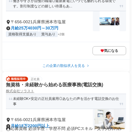
働きやすさが自慢の職場◎最新家電にいつでも触れられる環境で
す。割引制度などの嬉しい待遇もあ...
〒656-0021兵庫県洲本市塩屋
月給25万4030円～30万円
資格取得支援あり
賞与あり
+2個
気になる
この企業の類似求人を見る
正社員
無資格・未経験から始める医療事務(電話交換)
株式会社ソラスト
未経験OK×安定の正社員雇用◎あなたの声を活かす電話交換のお仕
事
〒656-0021兵庫県洲本市塩屋
月給18万2200円以上
応募資格 必須学歴：学歴不問 必須PCスキル：文字入力のみ