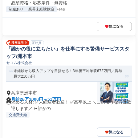
必須資格・応募条件：無資格...
制服あり
業界未経験歓迎
+14個
気になる
正社員
「誰かの役に立ちたい」を仕事にする警備サービススタ
ッフ/洲本市
セコム株式会社
未経験から収入アップを目指せる！3年後平均年収672万円／賞与
最大210万円
兵庫県洲本市
月給26万3000円～51万円
求める人材: ✅未経験者歓迎！ ✅高卒以上 ＼このような方は歓
迎します／ ⏩誰かの...
交通費支給
気になる