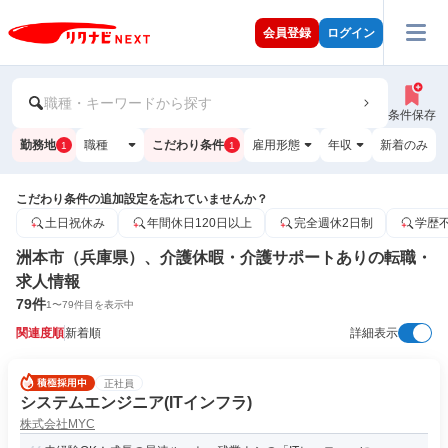
会員登録
ログイン
職種・キーワードから探す
条件保存
勤務地
職種
こだわり条件
雇用形態
年収
新着のみ
1
1
こだわり条件の追加設定を忘れていませんか？
土日祝休み
年間休日120日以上
完全週休2日制
学歴
洲本市（兵庫県）、介護休暇・介護サポートありの転職・
求人情報
79
件
1
〜
79
件目を表示中
関連度順
新着順
詳細表示
正社員
システムエンジニア(ITインフラ)
株式会社MYC