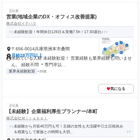
正社員
営業(地域企業のDX・オフィス改善提案)
株式会社イナハラ
未経験歓迎！年間休日126日＆実働7.5h！17:30退社♪
〒656-0014兵庫県洲本市桑間
月給28万円以上
求めている人材 未経験歓迎！ 営業経験も業界経験も問いませ
ん。 経験不問 ＊専門卒以...
業界未経験歓迎
+30個
気になる
正社員
【未経験】企業福利厚生プランナー/本町
株式会社Ｍｉｒａｂｅｌ
未経験から月収46万円も可！主婦の女性も大活躍中◎土日祝休み
＆残業なしで家族との時間も大切...