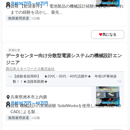
月給30万円～40万円
資格 【歓迎要件】 ・電池製品の機械設計経験がある方 「これ
までの経験を活かし、最先...
無期雇用派遣
+12個
気になる
派遣社員
データセンター向け分散型電源システムの機械設計エン
ジニア
西日本スターワークス株式会社
【経験者採用枠】 ★20代・30代・40代活躍中★ 年収UP事例多
数！！★淡路島勤務★
兵庫県洲本市上内膳
月給30万円～40万円
資格 機械設計の実務経験 SolidWorksを使用した設計経験 3D
CADによる製...
無期雇用派遣
+12個