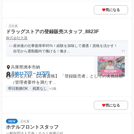
気になる
正社員
ドラッグストアの登録販売スタッフ_8823F
株式会社大屋
産休後の仕事復帰率95%！経験を加味して優遇！資格を活かす！
自宅から通勤圏内で働ける！働き...
兵庫県洲本市納
月給21万円～33万円
求める人材: 【応募資格】 「登録販売者」としての実務経験
（管理者要件を満たす...
即日勤務OK
残業なし
+1個
気になる
NEW
正社員
ホテルフロントスタッフ
一般財団法人五色ふるさと振興公社