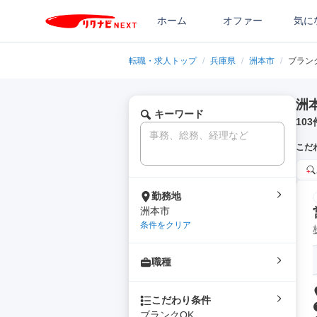
ホーム
オファー
気に
転職・求人トップ
/
兵庫県
/
洲本市
/
ブラン
洲
キーワード
103
こだ
勤務地
洲本市
条件をクリア
職種
こだわり条件
ブランクOK