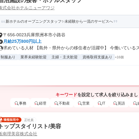
宿泊施設の接客・ホテルスタッフ
株式会社ホテルニューアワジ
新ホテルのオープニングスタッフ✨未経験から一流のサービスへ
〒656-0023兵庫県洲本市小路谷
月給25万800円以上
求めている人材 【島外・県外からの移住者が活躍中】 今働いているスタ
制服あり
業界未経験歓迎
主婦・主夫歓迎
資格取得支援あり
+16個
キーワード
を設定して求人を絞り込みまし
事務
経理
不動産
営業
IT
英語
正社員
トップスタイリスト/美容
阪南理美容株式会社