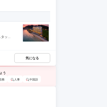
ッ...
気になる
ょう
総務
人事
中国語