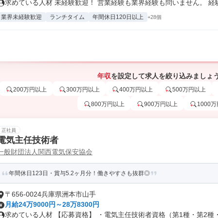
求めている人材 未経験歓迎！ 営業経験も業界経験も問いません。 経験不
業界未経験歓迎
ランチタイム
年間休日120日以上
+28個
年収
を設定して求人を絞り込みましょ
200万円以上
300万円以上
400万円以上
500万円以上
800万円以上
900万円以上
1000
正社員
電気主任技術者
一般財団法人関西電気保安協会
年間休日123日・賞与5.2ヶ月分！働きやすさも抜群◎
〒656-0024兵庫県洲本市山手
月給24万9000円～28万8300円
求めている人材 【応募資格】 ・電気主任技術者資格（第1種・第2種・第