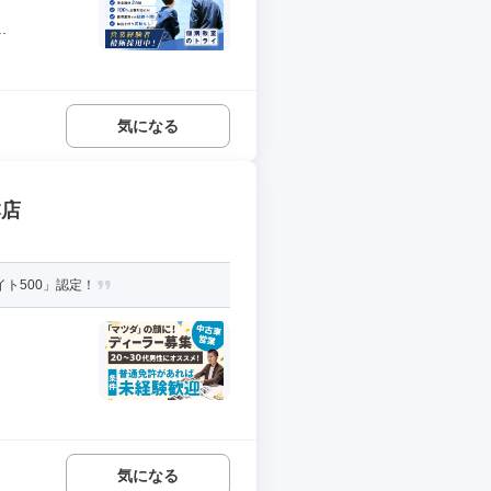
.
気になる
本店
ト500」認定！
気になる