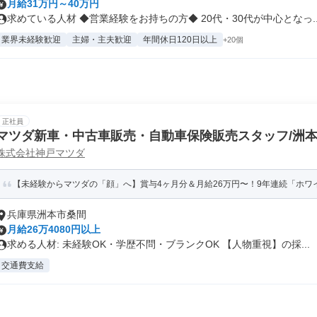
月給31万円～40万円
求めている人材 ◆営業経験をお持ちの方◆ 20代・30代が中心となっ..
業界未経験歓迎
主婦・主夫歓迎
年間休日120日以上
+20個
正社員
マツダ新車・中古車販売・自動車保険販売スタッフ/洲
株式会社神戸マツダ
【未経験からマツダの「顔」へ】賞与4ヶ月分＆月給26万円〜！9年連続「ホワイ
兵庫県洲本市桑間
月給26万4080円以上
求める人材: 未経験OK・学歴不問・ブランクOK 【人物重視】の採...
交通費支給