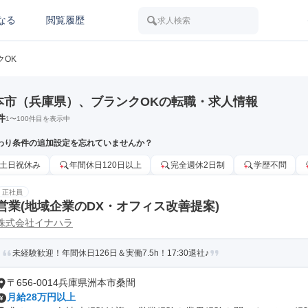
なる
閲覧履歴
求人検索
クOK
本市（兵庫県）、ブランクOKの転職・求人情報
件
1
〜
100
件目を表示中
わり条件の追加設定を忘れていませんか？
土日祝休み
年間休日120日以上
完全週休2日制
学歴不問
正社員
営業(地域企業のDX・オフィス改善提案)
株式会社イナハラ
未経験歓迎！年間休日126日＆実働7.5h！17:30退社♪
〒656-0014兵庫県洲本市桑間
月給28万円以上