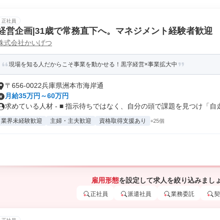
正社員
経営企画|31歳で常務直下へ。マネジメント経験者歓迎
株式会社かいげつ
現場を知る人だからこそ事業を動かせる！黒字経営×事業拡大中
〒656-0022兵庫県洲本市海岸通
月給35万円～60万円
求めている人材 - ■ 指示待ちではなく、自分の頭で課題を見つけ「自走.
業界未経験歓迎
主婦・主夫歓迎
資格取得支援あり
+25個
雇用形態
を設定して求人を絞り込みまし
正社員
派遣社員
業務委託
契