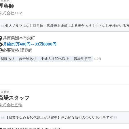
正社員
理容師
株式会社ハマ
個人ノルマはなし◎月給＋店舗売上達成による歩合あり！小さなお子様がいる方へ
兵庫県洲本市栄町
月給29万400円～33万8800円
必要資格 理容師
制服あり
歩合給あり
中途入社50％以上
職場見学可
+12個
正社員
斎場スタッフ
株式会社五輪
【残業少なめ＆40代以上が活躍中】体力的な負担の少ないお仕事です