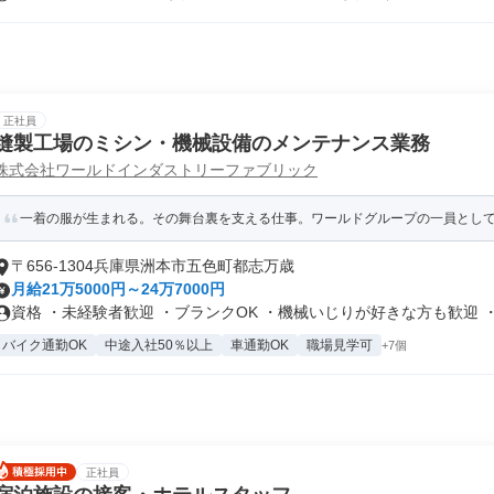
正社員
縫製工場のミシン・機械設備のメンテナンス業務
株式会社ワールドインダストリーファブリック
一着の服が生まれる。その舞台裏を支える仕事。ワールドグループの一員として”も
〒656-1304兵庫県洲本市五色町都志万歳
月給21万5000円～24万7000円
資格 ・未経験者歓迎 ・ブランクOK ・機械いじりが好きな方も歓迎 ・.
バイク通勤OK
中途入社50％以上
車通勤OK
職場見学可
+7個
正社員