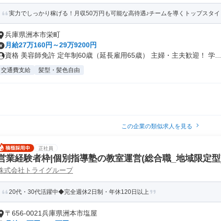
実力でしっかり稼げる！月収50万円も可能な高待遇♪チームを導くトップスタイ
兵庫県洲本市栄町
月給27万160円～29万9200円
資格 美容師免許 定年制60歳（延長雇用65歳） 主婦・主夫歓迎！ 学...
交通費支給
髪型・髪色自由
この企業の類似求人を見る
正社員
営業経験者枠|個別指導塾の教室運営(総合職_地域限定型
株式会社トライグループ
20代・30代活躍中◆完全週休2日制・年休120日以上
〒656-0021兵庫県洲本市塩屋