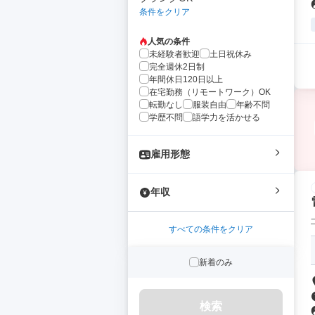
条件をクリア
人気の条件
未経験者歓迎
土日祝休み
完全週休2日制
年間休日120日以上
在宅勤務（リモートワーク）OK
転勤なし
服装自由
年齢不問
学歴不問
語学力を活かせる
雇用形態
年収
すべての条件をクリア
新着のみ
検索