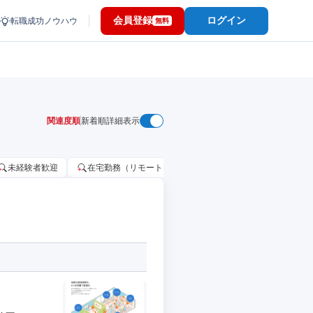
会員登録
ログイン
転職成功ノウハウ
無料
関連度順
新着順
詳細表示
未経験者歓迎
在宅勤務（リモートワーク）OK
家賃補助・住宅手当