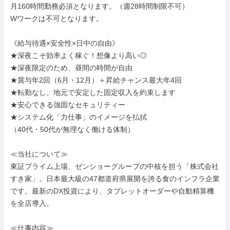
月160時間勤務必須となります。（週28時間制限不可）

Wワークは不可となります。

《給与待遇×安全性×日中の自由》

★深夜こそ効率よく稼ぐ！想像より高い◎

★深夜限定のため、昼間の時間が自由

★賞与年2回（6月・12月）＋昇給チャンス最大年4回

★転勤なし。地元で安定した固定収入を約束します

★安心できる強固なセキュリティー

★システム化「力仕事」のイメージを払拭

（40代・50代が無理なく働ける体制）

≪当社について≫

東証プライム上場、ゼンショーグループの中核を担う「株式会社
すき家」。日本最大級の47都道府県展開を誇る食のインフラ企業
です。最新のDX投資により、タブレットオーダーや自動精算機
を全店導入。

≪仕事内容≫
