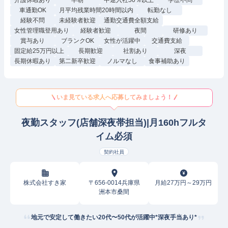
介護休暇あり
早朝
中途入社50％以上
学歴不問
車通勤OK
月平均残業時間20時間以内
転勤なし
経験不問
未経験者歓迎
通勤交通費全額支給
女性管理職登用あり
経験者歓迎
夜間
研修あり
賞与あり
ブランクOK
女性が活躍中
交通費支給
固定給25万円以上
長期歓迎
社割あり
深夜
長期休暇あり
第二新卒歓迎
ノルマなし
食事補助あり
いま見ている求人へ応募してみましょう！
夜勤スタッフ(店舗深夜帯担当)|月160hフルタ
イム必須
契約社員
株式会社すき家
〒656-0014兵庫県
月給27万円～29万円
洲本市桑間
地元で安定して働きたい20代〜50代が活躍中*深夜手当あり*