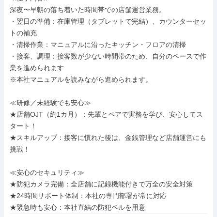
深夜〜早朝の落ち着いた時間帯での店舗運営業務。

・翌日の準備：在庫管理（タブレットで完結）、カウンターセッ
トの補充

・清掃作業：マニュアルに沿ったキッチン・フロアの清掃

・接客、調理：接客数が少ない時間帯のため、自分のペースで作
業を進められます

※本社マニュアルを読みながら進められます。

≪研修／未経験でも安心≫

★店舗OJT（約1カ月）：先輩とペアで実務を学び、安心してス
タート！

★スキルアップ：接客に慣れた後は、金銭管理など店舗運営にも
挑戦！

≪安心のセキュリティ≫

★防犯カメラ完備：全店舗に記録機能付きで万全の安全対策

★24時間サポート体制：本社の専門部署が常に対応

★緊急時も安心：本社直結の防犯ベルを用意