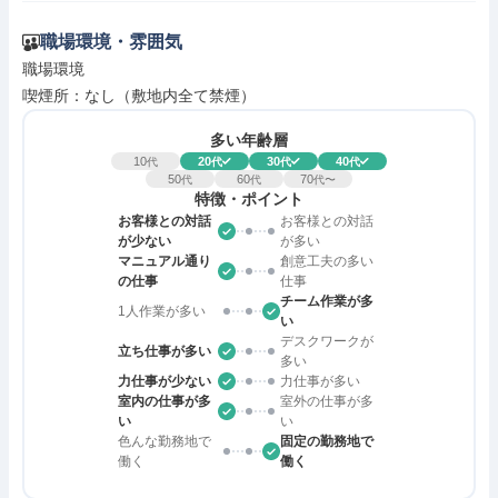
職場環境・雰囲気
職場環境

喫煙所：なし（敷地内全て禁煙）
多い年齢層
10
20
30
40
代
代
代
代
50
60
70
代
代
代〜
特徴・ポイント
お客様との対話
お客様との対話
が少ない
が多い
マニュアル通り
創意工夫の多い
の仕事
仕事
チーム作業が多
1人作業が多い
い
デスクワークが
立ち仕事が多い
多い
力仕事が少ない
力仕事が多い
室内の仕事が多
室外の仕事が多
い
い
色んな勤務地で
固定の勤務地で
働く
働く