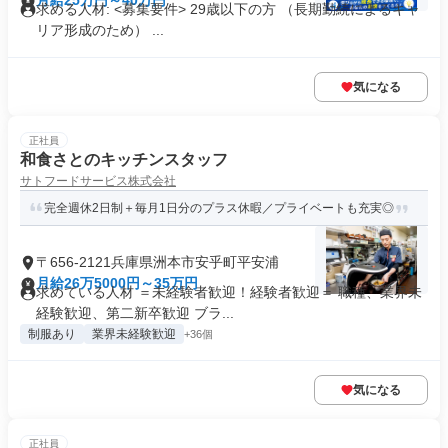
月給25万円～40万円
求める人材: <募集要件> 29歳以下の方 （長期勤続によるキャ
リア形成のため） ...
気になる
正社員
和食さとのキッチンスタッフ
サトフードサービス株式会社
完全週休2日制＋毎月1日分のプラス休暇／プライベートも充実◎
〒656-2121兵庫県洲本市安乎町平安浦
月給26万5000円～35万円
求めている人材 ＝未経験者歓迎！経験者歓迎＝ 職種、業界未
経験歓迎、第二新卒歓迎 ブラ...
制服あり
業界未経験歓迎
+36個
気になる
正社員