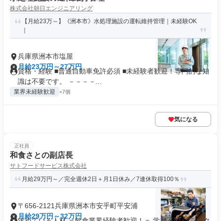
株式会社朝日エンジニアリング
【月給23万～】《洲本市》水処理施設の運転維持管理｜未経験OK
｜
兵庫県洲本市塩屋
月給23万円～27万円
資格・経験 ■普通自動車免許必須 ■未経験者歓迎！専門的な知
識は不要です。 －－－－...
業界未経験歓迎
+7個
気になる
正社員
和食さとの副店長
サトフードサービス株式会社
月給29万円～／完全週休2日＋月1日休み／7連休取得100％
〒656-2121兵庫県洲本市安乎町平安浦
月給29万円～32万円
求めている人材 ＝飲食業界経験者歓迎！＝ 学歴不問 ブランク