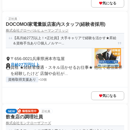
気になる
正社員
DOCOMO/家電量販店案内スタッフ(経験者採用)
株式会社グローバルヒューマンブリッジ
【高月給27万以上！×正社員】大手キャリアで経験を活かす★昇給
＆資格手当あり◎個人ノルマ一...
〒656-0021兵庫県洲本市塩屋
月給27万円以上
資格 ★経験者優遇・スキル活かせるお仕事★ 他社で通信業界
を経験したけど 店舗や会社が...
資格取得支援あり
+10個
気になる
NEW
正社員
飲食店の調理社員
株式会社モンテローザフーズ