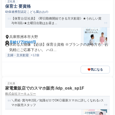
正社員
保育士 要資格
幼保連携型認定こども園おおの
【保育士/正社員】《即日勤務開始できる方大歓迎》★うれしい賞
与年3回♪★土曜日出勤はお昼ま...
兵庫県洲本市大野
月給17万8560円
求める人物像 【必須】保育士資格 ※ブランクのある方も、お
気軽にご応募下さい。 ハロ...
主婦・主夫歓迎
+12個
気になる
正社員
家電量販店でのスマホ販売 /idp_osk_sp1F
株式会社マーキュリー
＼昇給･賞与年2回／知識ゼロでOK◎最新スマホに詳しくなれる♪ス
マホ販売スタッフ