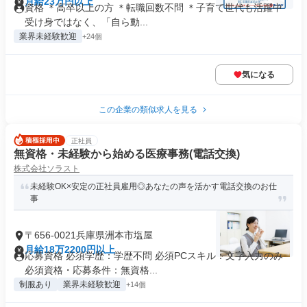
月給23万円以上
資格 ＊高卒以上の方 ＊転職回数不問 ＊子育て世代も活躍中
受け身ではなく、「自ら動...
業界未経験歓迎
+24個
気になる
この企業の類似求人を見る
正社員
無資格・未経験から始める医療事務(電話交換)
株式会社ソラスト
未経験OK×安定の正社員雇用◎あなたの声を活かす電話交換のお仕
事
〒656-0021兵庫県洲本市塩屋
月給18万2200円以上
応募資格 必須学歴：学歴不問 必須PCスキル：文字入力のみ
必須資格・応募条件：無資格...
制服あり
業界未経験歓迎
+14個