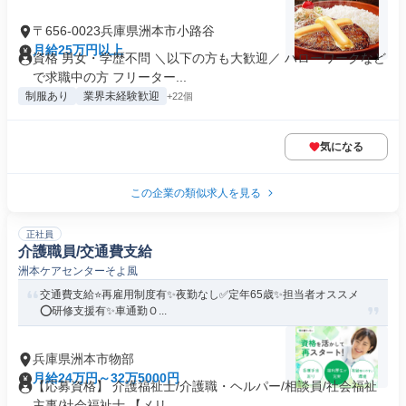
〒656-0023兵庫県洲本市小路谷
月給25万円以上
資格 男女・学歴不問 ＼以下の方も大歓迎／ ハローワークなど
で求職中の方 フリーター...
制服あり
業界未経験歓迎
+22個
気になる
この企業の類似求人を見る
正社員
介護職員/交通費支給
洲本ケアセンターそよ風
交通費支給⭐️再雇用制度有✨夜勤なし✅️定年65歳✨担当者オススメ
⭕️研修支援有✨車通勤Ｏ...
兵庫県洲本市物部
月給24万円～32万5000円
【応募資格】 介護福祉士/介護職・ヘルパー/相談員/社会福祉
主事/社会福祉士 【メリ...