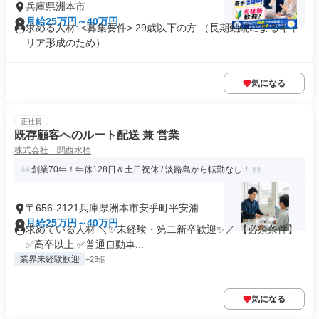
兵庫県洲本市
月給25万円～40万円
求める人材: <募集要件> 29歳以下の方 （長期勤続によるキャ
リア形成のため） ...
気になる
正社員
既存顧客へのルート配送 兼 営業
株式会社 関西水栓
創業70年！年休128日＆土日祝休 / 淡路島から転勤なし！
〒656-2121兵庫県洲本市安乎町平安浦
月給25万円～40万円
求めている人材 ＼✨未経験・第二新卒歓迎✨／ 【必須条件】
✅高卒以上 ✅普通自動車...
業界未経験歓迎
+23個
気になる