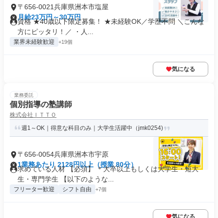
〒656-0021兵庫県洲本市塩屋
月給23万円～30万円
資格 ★40歳以下限定募集！ ★未経験OK／学歴不問 ＼こんな
方にピッタリ！／ ・人...
業界未経験歓迎
+19個
気になる
業務委託
個別指導の塾講師
株式会社ＩＴＴＯ
週1～OK｜得意な科目のみ｜大学生活躍中（jmk0254)
〒656-0054兵庫県洲本市宇原
1業務あたり 2128円以上（授業 80分）
求めている人材 【必須】 ＊大卒以上もしくは大学生・短大
生・専門学生 【以下のような...
フリーター歓迎
シフト自由
+7個
気になる