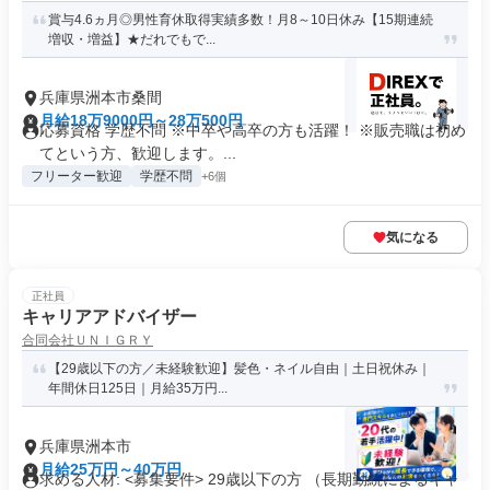
賞与4.6ヵ月◎男性育休取得実績多数！月8～10日休み【15期連続
増収・増益】★だれでもで...
兵庫県洲本市桑間
月給18万9000円～28万500円
応募資格 学歴不問 ※中卒や高卒の方も活躍！ ※販売職は初め
てという方、歓迎します。...
フリーター歓迎
学歴不問
+6個
気になる
正社員
キャリアアドバイザー
合同会社ＵＮＩＧＲＹ
【29歳以下の方／未経験歓迎】髪色・ネイル自由｜土日祝休み｜
年間休日125日｜月給35万円...
兵庫県洲本市
月給25万円～40万円
求める人材: <募集要件> 29歳以下の方 （長期勤続によるキャ