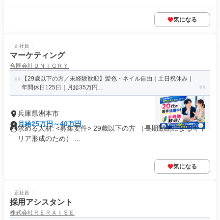
気になる
正社員
マーケティング
合同会社ＵＮＩＧＲＹ
【29歳以下の方／未経験歓迎】髪色・ネイル自由｜土日祝休み｜
年間休日125日｜月給35万円...
兵庫県洲本市
月給25万円～40万円
求める人材: <募集要件> 29歳以下の方 （長期勤続によるキャ
リア形成のため） ...
気になる
正社員
採用アシスタント
株式会社ＲＥＲＡＩＳＥ