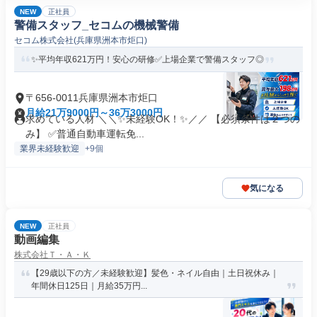
NEW
正社員
警備スタッフ_セコムの機械警備
セコム株式会社(兵庫県洲本市炬口)
✨平均年収621万円！安心の研修✅️上場企業で警備スタッフ◎
〒656-0011兵庫県洲本市炬口
月給21万9000円～36万3000円
求めている人材 ＼＼✨未経験OK！✨／／ 【必須条件は２つの
み】 ✅️普通自動車運転免...
業界未経験歓迎
+9個
気になる
NEW
正社員
動画編集
株式会社Ｔ・Ａ・Ｋ
【29歳以下の方／未経験歓迎】髪色・ネイル自由｜土日祝休み｜
年間休日125日｜月給35万円...