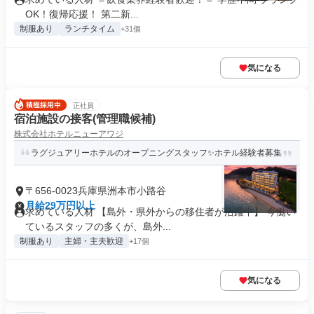
OK！復帰応援！ 第二新...
制服あり
ランチタイム
+31個
気になる
正社員
宿泊施設の接客(管理職候補)
株式会社ホテルニューアワジ
ラグジュアリーホテルのオープニングスタッフ✨ホテル経験者募集
〒656-0023兵庫県洲本市小路谷
月給29万円以上
求めている人材 【島外・県外からの移住者が活躍中】 今働い
ているスタッフの多くが、島外...
制服あり
主婦・主夫歓迎
+17個
気になる