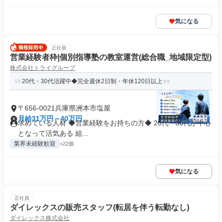
気になる
正社員
営業経験者枠|個別指導塾の教室運営(総合職_地域限定型)
株式会社トライグループ
20代・30代活躍中◆完全週休2日制・年休120日以上
〒656-0021兵庫県洲本市塩屋
月給31万円～40万円
求めている人材 ◆営業経験をお持ちの方◆ 20代・30代が中心
となって活気ある 組...
業界未経験歓迎
+22個
気になる
正社員
ダイレックスの販売スタッフ(転居を伴う転勤なし)
ダイレックス株式会社