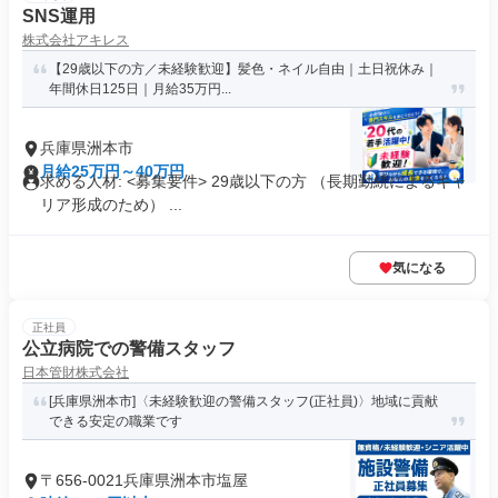
SNS運用
株式会社アキレス
【29歳以下の方／未経験歓迎】髪色・ネイル自由｜土日祝休み｜
年間休日125日｜月給35万円...
兵庫県洲本市
月給25万円～40万円
求める人材: <募集要件> 29歳以下の方 （長期勤続によるキャ
リア形成のため） ...
気になる
正社員
公立病院での警備スタッフ
日本管財株式会社
[兵庫県洲本市]〈未経験歓迎の警備スタッフ(正社員)〉地域に貢献
できる安定の職業です
〒656-0021兵庫県洲本市塩屋