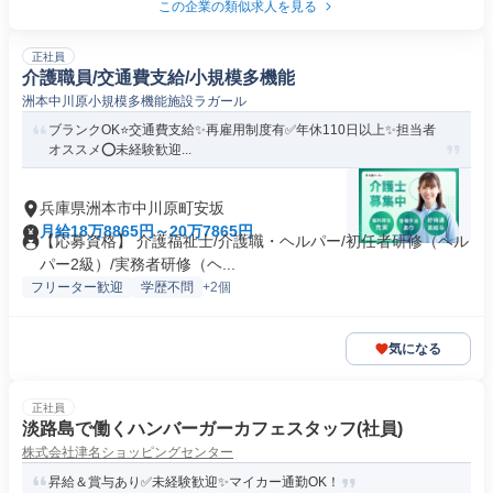
この企業の類似求人を見る
正社員
介護職員/交通費支給/小規模多機能
洲本中川原小規模多機能施設ラガール
ブランクOK⭐️交通費支給✨再雇用制度有✅️年休110日以上✨担当者
オススメ⭕️未経験歓迎...
兵庫県洲本市中川原町安坂
月給18万8865円～20万7865円
【応募資格】 介護福祉士/介護職・ヘルパー/初任者研修（ヘル
パー2級）/実務者研修（ヘ...
フリーター歓迎
学歴不問
+2個
気になる
正社員
淡路島で働くハンバーガーカフェスタッフ(社員)
株式会社津名ショッピングセンター
昇給＆賞与あり✅未経験歓迎✨マイカー通勤OK！