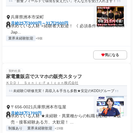
「飲食フィールドで環境を変えたい」そんな方を受け入れます！
兵庫県洲本市栄町
月給25万3000円～31万2500円
求めている人材 ⭐経験者大歓迎！ 《 必須条件 》 Native level
Jap...
業界未経験歓迎
+9個
気になる
契約社員
家電量販店でスマホの販売スタッフ
ＫＤＤＩ Ｓｏｎｉｃ‐Ｆａｌｃｏｎ株式会社
未経験◎研修充実！高収入＆手当も多数★安定のKDDIグループ
〒656-0021兵庫県洲本市塩屋
月給28万1700円
求めている人材 ★未経験・異業種からの転職も歓迎！ ★販
売・接客経験ある方、大歓迎！ ...
制服あり
業界未経験歓迎
+19個