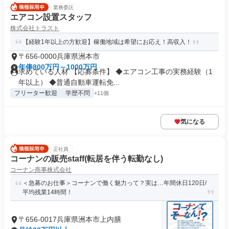
業務委託
エアコン設置スタッフ
株式会社トラスト
【経験1年以上の方歓迎】稼働地域は希望にお応え！高収入！
〒656-0000兵庫県洲本市
年俸800万円～1000万円
求めている人材 【応募条件】 ◆エアコン工事の実務経験（1
年以上） ◆普通自動車運転免...
フリーター歓迎
学歴不問
+11個
気になる
正社員
コーナンの販売staff(転居を伴う転勤なし)
コーナン商事株式会社
＜急募のお仕事＞コーナンで働く魅力って？実は…年間休日120日/
平均残業14時間！
〒656-0017兵庫県洲本市上内膳