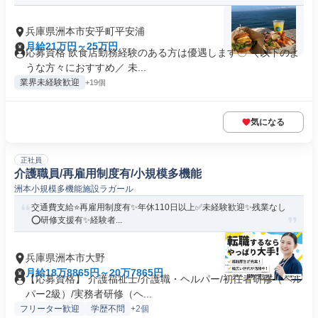
兵庫県洲本市安乎町平安浦
月給21万円～25万円
応募資格 飲食店勤務経験のある方は優遇します〇 ＼以下のよ
うな方々におすすめ／ 未...
業界未経験歓迎
+19個
気になる
正社員
介護職員/再雇用制度有/小規模多機能
洲本小規模多機能施設ラガール
交通費支給⭐️再雇用制度有✨年休110日以上✅️未経験歓迎✨残業なし
⭕️研修支援有✨経験者...
兵庫県洲本市大野
月給18万8865円～20万7865円
【応募資格】 介護福祉士/介護職・ヘルパー/初任者研修（ヘル
パー2級）/実務者研修（ヘ...
フリーター歓迎
学歴不問
+2個