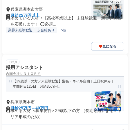
兵庫県洲本市大野
月給25万円以上
求めている人材 ⭐️【高校卒業以上】 未経験歓迎！新しい挑戦
を応援します！ ⭕️必須...
業界未経験歓迎
歩合給あり
+15個
気になる
正社員
採用アシスタント
合同会社ＵＮＩＧＲＹ
【29歳以下の方／未経験歓迎】髪色・ネイル自由｜土日祝休み｜
年間休日125日｜月給35万円...
兵庫県洲本市
月給25万円～40万円
求める人材: <募集要件> 29歳以下の方 （長期勤続によるキャ
リア形成のため） ...