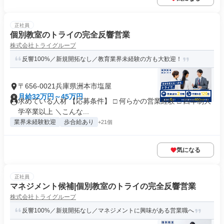
正社員
個別教室のトライの完全反響営業
株式会社トライグループ
反響100%／新規開拓なし／教育業界未経験の方も大歓迎！
〒656-0021兵庫県洲本市塩屋
月給32万円～45万円
求めている人材 【応募条件】 □ 何らかの営業経験 □ 四年制大
学卒業以上 ＼こんな...
業界未経験歓迎
歩合給あり
+21個
気になる
正社員
マネジメント候補|個別教室のトライの完全反響営業
株式会社トライグループ
反響100%／新規開拓なし／マネジメントに興味がある営業職へ