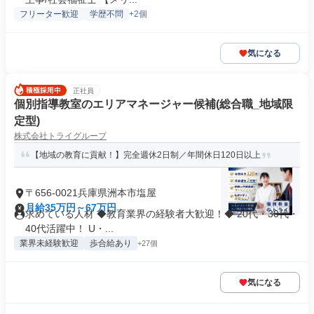
フリーター歓迎
学歴不問
+2個
気になる
正社員
個別指導教室のエリアマネージャー候補(総合職_地域限
定型)
株式会社トライグループ
【地域の教育に貢献！】完全週休2日制／年間休日120日以上
〒656-0021兵庫県洲本市塩屋
月給35万円～67万円
求めている人材 ◆教育業界の経験者大歓迎！◆ 20代・30代・
40代活躍中！ U・...
業界未経験歓迎
歩合給あり
+27個
気になる