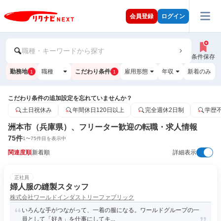
会員登録
ログイン
職種・キーワードから探す
条件保存
勤務地
職種
こだわり条件
雇用形態
年収
新着のみ
1
1
こだわり条件の追加設定を忘れていませんか？
土日祝休み
年間休日120日以上
完全週休2日制
学歴
洲本市（兵庫県）、フリーター歓迎の転職・求人情報
75
件
1
〜
75
件目を表示中
関連度順
新着順
詳細表示
正社員
婦人服の縫製スタッフ
株式会社ワールドインダストリーファブリック
いろんな手がつながって、一着の服になる。ワールドグループの一
員として「好き」を仕事にしてキ...