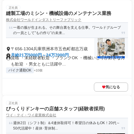
正社員
縫製工場のミシン・機械設備のメンテナンス業務
株式会社ワールドインダストリーファブリック
一着の服が生まれる。その舞台裏を支える仕事。ワールドグループ
の一員として”もの作り”の未来...
〒656-1304兵庫県洲本市五色町都志万歳
月給21万5000円～24万7000円
資格 ・未経験者歓迎 ・ブランクOK ・機械いじりが好きな方
も歓迎 ・男女ともに活躍中...
バイク通勤OK
+10個
気になる
正社員
びっくりドンキーの店舗スタッフ(経験者採用)
ワイ・テイ・ワイ産業株式会社
週休2日（シフト制）＆4連休取得可！希望日の休みもOK！20代～
50代活躍中！産休･育休制...