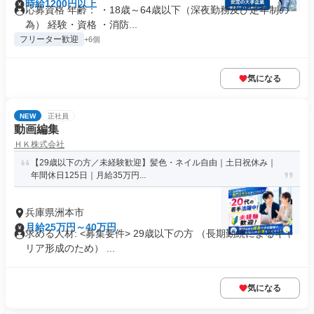
時給1200円以上
応募資格 年齢： ・18歳～64歳以下（深夜勤務及び定年制の
為） 経験・資格 ・消防...
フリーター歓迎
+6個
気になる
NEW
正社員
動画編集
ＨＫ株式会社
【29歳以下の方／未経験歓迎】髪色・ネイル自由｜土日祝休み｜
年間休日125日｜月給35万円...
兵庫県洲本市
月給25万円～40万円
求める人材: <募集要件> 29歳以下の方 （長期勤続によるキャ
リア形成のため） ...
気になる