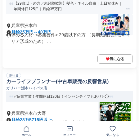
【29歳以下の方／未経験歓迎】髪色・ネイル自由｜土日祝休み｜
年間休日125日｜月給35万円...
兵庫県洲本市
月給25万円～40万円
求める人材: <募集要件> 29歳以下の方 （長期勤続によるキャ
リア形成のため） ...
気になる
正社員
カーライフプランナー(中古車販売の反響営業)
ガリバー洲本バイパス店
✅反響営業！年間休日120日！インセンティブもあり✨⭕
兵庫県洲本市大野
月給28万5715円以上
求めている人材 【⭐専門知識は入社後でOK！⭐】 高卒以上、
要普通免許（入社まででOK...
ホーム
オファー
気になる
業界未経験歓迎
+12個