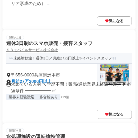
リア形成のため） ...
気になる
契約社員
週休3日制のスマホ販売・接客スタッフ
ＳＢモバイルサービス株式会社
未経験歓迎！週休3日／月給27万円以上✨イベントスタッフ
〒656-0000兵庫県洲本市
月給27万2000円以上
求めている人材 ＼学歴不問！販売/通信業界未経験歓迎／ ▶必
須条件 ━━━━━━ ✅...
業界未経験歓迎
歩合給あり
+19個
気になる
派遣社員
水処理施設の運転維持管理