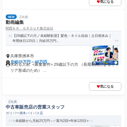
気になる
NEW
正社員
動画編集
関西ＫＲ ＧＲＯＵＰ株式会社
【29歳以下の方／未経験歓迎】髪色・ネイル自由｜土日祝休み｜
年間休日125日｜月給35万円...
兵庫県洲本市
月給25万円～40万円
求める人材: <募集要件> 29歳以下の方 （長期勤続によるキャ
リア形成のため） ...
気になる
正社員
中古車販売店の営業スタッフ
ガリバー洲本バイパス店
✨️未経験から月給25万円～✅️賞与2回×年休120日⭐