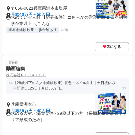
〒656-0021兵庫県洲本市塩屋
月給40万円～50万円
求めている人材 【応募条件】 □ 何らかの営業経験 □ 四年制大
学卒業以上 ＼こんな...
業界未経験歓迎
歩合給あり
+22個
気になる
正社員
動画編集
株式会社ＲＥＲＡＩＳＥ
【29歳以下の方／未経験歓迎】髪色・ネイル自由｜土日祝休み｜
年間休日125日｜月給35万円...
兵庫県洲本市
月給25万円～40万円
求める人材: <募集要件> 29歳以下の方 （長期勤続によるキャ
リア形成のため） ...