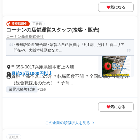
気になる
正社員
コーナンの店舗運営スタッフ(接客・販売)
コーナン商事株式会社
<未経験歓迎/総合職> 家賃の自己負担は「約1割」だけ！ 新エリア
開拓や、大阪本社勤務など...
〒656-0017兵庫県洲本市上内膳
月給25万1000円以上
資格 ＊高卒以上の方 ＊転職回数不問 ＊全国転勤が可能な方
（総合職採用のため） ＊子育...
業界未経験歓迎
+32個
気になる
この企業の類似求人を見る
正社員