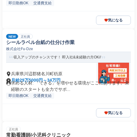
即日勤務OK
交通費支給
気になる
NEW
正社員
シールラベル台紙の仕分け作業
株式会社Fu-Dze
収入アップのチャンスです！ 即入社&未経験の方OK//
兵庫県川辺郡猪名川町杤原
月給29万5000円～34万円
求める人材: 「できる」を増やせる環境がここにあります。未
経験のスタートも全力でサポ...
即日勤務OK
交通費支給
気になる
正社員
常勤看護師/小児科クリニック