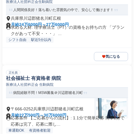
医療法人社団衿正会生駒病院
人間関係良好！落ち着いた雰囲気の中で、安心して働けます！
兵庫県川辺郡猪名川町広根
月給24万6000円～27万6000円
求める人材: 理学療法士（PT）の資格をお持ちの方 「ブラン
クがあって不安・・・」 ...
シフト自由
駅近5分以内
気になる
正社員
社会福祉士 有資格者 病院
医療法人社団衿正会 生駒病院
病院経験不問！MSW募集＠川辺郡猪名川町
〒666-0252兵庫県川辺郡猪名川町広根
月給22万500円～30万6000円
応募条件 【ご応募からの流れ】: 1.1分で簡単応募 簡単1分で
応募は完了、応募に際し...
車通勤OK
有資格者歓迎