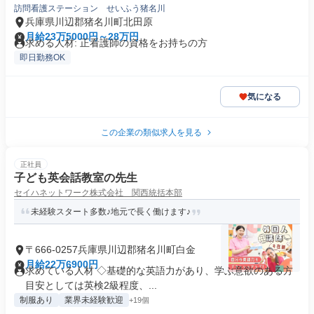
訪問看護ステーション せいふう猪名川
兵庫県川辺郡猪名川町北田原
月給23万5000円～28万円
求める人材: 正看護師の資格をお持ちの方
即日勤務OK
気になる
この企業の類似求人を見る
正社員
子ども英会話教室の先生
セイハネットワーク株式会社 関西統括本部
未経験スタート多数♪地元で長く働けます♪
〒666-0257兵庫県川辺郡猪名川町白金
月給22万6900円
求めている人材 ◇基礎的な英語力があり、学ぶ意欲のある方
目安としては英検2級程度、...
制服あり
業界未経験歓迎
+19個