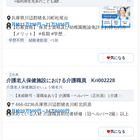
⭐福利厚生充実のこども園❗...
兵庫県川辺郡猪名川町松尾台
月給21万296円～21万3456円
【応募資格】 保育士資格及び幼稚園教諭免許をお持ちの方
【メリット】 #長期 #学歴...
学歴不問
経験者歓迎
+1個
気になる
正社員
介護老人保健施設における介護職員 Kri002228
介護老人保健施設せいふう猪名川
【未経験可・退職金あり】介護職・ヘルパー（正社員） | 介護
〒666-0236兵庫県川辺郡猪名川町北田原
月給20万500円～24万6000円
求めている人材 介護職員初任者研修（旧ヘルパー2級）以上
気になる