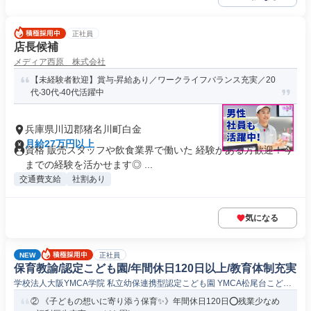
正社員
店長候補
メディア西原 株式会社
【未経験者歓迎】賞与‧昇給あり／ワークライフバランス充実／20
代‧30代‧40代活躍中
兵庫県川辺郡猪名川町白金
月給27万円以上
資格 販売スタッフや飲食業界で働いた 経験がある方歓迎！今
までの経験を活かせます◎ ...
交通費支給
社割あり
気になる
NEW
正社員
保育教諭/認定こども園/年間休日120日以上/教育体制充実
学校法人大阪YMCA学院 私立幼保連携型認定こども園 YMCA松尾台こども
園
② 《子どもの想いに寄り添う保育✨》年間休日120日⭕残業少なめ