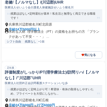
老健/【ノルマなし】/(川辺郡)UHR
医療法人せいふう会介護老人保健施設せいふう猪名川
残業ほぼなし×定時退社が基本！私生活と無理なく両立できる職場
です！
兵庫県川辺郡猪名川町北田原
月給24万5000円以上
求める人材: 理学療法士（PT）の資格をお持ちの方 「ブラン
クがあって不安・・・」 ...
シフト自由
残業なし
+1個
気になる
正社員
評価制度がしっかり/PT(理学療法士)/訪問リハ/【ノルマ
なし】/”川辺郡”UHR
医療法人社団衿正会訪問看護ステーションいな歩
残業がほぼなく定時上がり可！希望休・有休の取得もしやすいた
め、プライベートを大切にしながら...
兵庫県川辺郡猪名川町広根
月給24万6000円～27万6000円