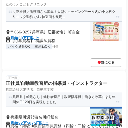
たのうえこどもクリニック
＼正社員／看護師さん募集！大型ショッピングモール内の小児科ク
リニック勤務です♪待遇面や長期...
〒666-0257兵庫県川辺郡猪名川町白金
月給30万円以上
【応募資格】 看護師資格
バイク通勤OK
車通勤OK
+8個
気になる
正社員
正社員/自動車教習所の指導員・インストラクター
株式会社大陽猪名川自動車学校
兵庫県｜転勤なし｜経験者採用｜教習指導員｜働き方改革により年
間休日120日を実現しました
兵庫県川辺郡猪名川町紫合
月給22万5875円以上
資格・経験 ■教習指導員資格（四輪・二輪 どちらかだけでもO