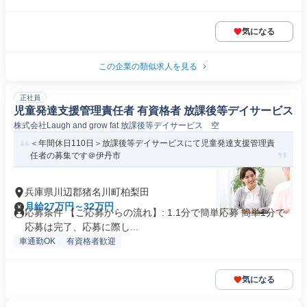
気になる
この企業の類似求人を見る
正社員
児童発達支援管理責任者 有資格者 放課後等デイサービス
株式会社Laugh and grow fat 放課後等デイサービス 空
＜年間休日110日＞放課後等デイサービスにて児童発達支援管理責
任者の募集です＠伊丹市
兵庫県川辺郡猪名川町柏梨田
月給27万円～32万円
応募条件 【ご応募からの流れ】: 1.1分で簡単応募 簡単1分で
応募は完了、応募に際し...
車通勤OK
有資格者歓迎
気になる