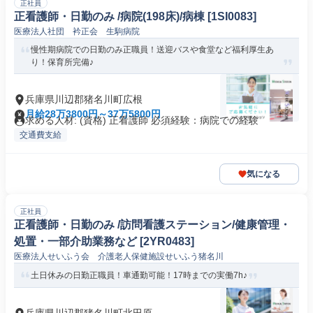
正社員
正看護師・日勤のみ /病院(198床)/病棟 [1SI0083]
医療法人社団 衿正会 生駒病院
慢性期病院での日勤のみ正職員！送迎バスや食堂など福利厚生あ
り！保育所完備♪
兵庫県川辺郡猪名川町広根
月給28万3800円～37万5800円
求める人材: (資格) 正看護師 必須経験：病院での経験
交通費支給
気になる
正社員
正看護師・日勤のみ /訪問看護ステーション/健康管理・
処置・一部介助業務など [2YR0483]
医療法人せいふう会 介護老人保健施設せいふう猪名川
土日休みの日勤正職員！車通勤可能！17時までの実働7h♪