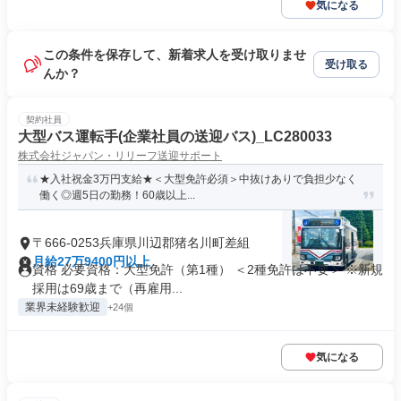
気になる
この条件を保存して、新着求人を受け取りませ
受け取る
んか？
契約社員
大型バス運転手(企業社員の送迎バス)_LC280033
株式会社ジャパン・リリーフ送迎サポート
★入社祝金3万円支給★＜大型免許必須＞中抜けありで負担少なく
働く◎週5日の勤務！60歳以上...
〒666-0253兵庫県川辺郡猪名川町差組
月給27万9400円以上
資格 必要資格：大型免許（第1種） ＜2種免許は不要＞ ※新規
採用は69歳まで（再雇用...
業界未経験歓迎
+24個
気になる