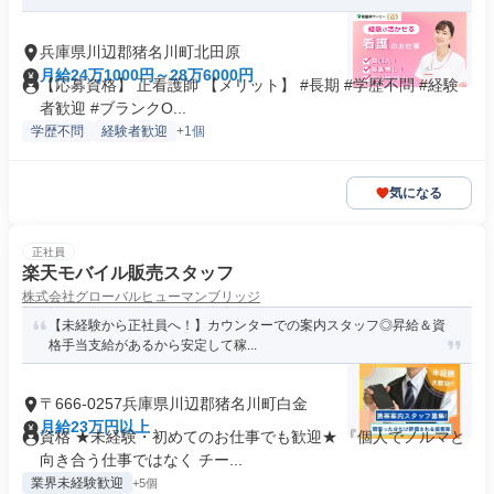
兵庫県川辺郡猪名川町北田原
月給24万1000円～28万6000円
【応募資格】 正看護師 【メリット】 #長期 #学歴不問 #経験
者歓迎 #ブランクO...
学歴不問
経験者歓迎
+1個
気になる
正社員
楽天モバイル販売スタッフ
株式会社グローバルヒューマンブリッジ
【未経験から正社員へ！】カウンターでの案内スタッフ◎昇給＆資
格手当支給があるから安定して稼...
〒666-0257兵庫県川辺郡猪名川町白金
月給23万円以上
資格 ★未経験・初めてのお仕事でも歓迎★ 『個人でノルマと
向き合う仕事ではなく チー...
業界未経験歓迎
+5個