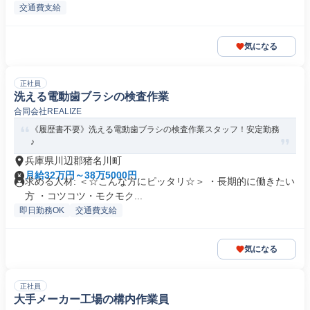
交通費支給
気になる
正社員
洗える電動歯ブラシの検査作業
合同会社REALIZE
《履歴書不要》洗える電動歯ブラシの検査作業スタッフ！安定勤務
♪
兵庫県川辺郡猪名川町
月給32万円～38万5000円
求める人材: ＜☆こんな方にピッタリ☆＞ ・長期的に働きたい
方 ・コツコツ・モクモク...
即日勤務OK
交通費支給
気になる
正社員
大手メーカー工場の構内作業員