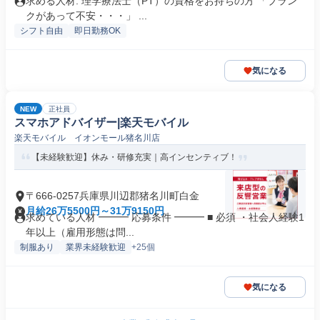
求める人材: 理学療法士（PT）の資格をお持ちの方 「ブラン
クがあって不安・・・」 ...
シフト自由
即日勤務OK
気になる
NEW
正社員
スマホアドバイザー|楽天モバイル
楽天モバイル イオンモール猪名川店
【未経験歓迎】休み・研修充実｜高インセンティブ！
〒666-0257兵庫県川辺郡猪名川町白金
月給26万5500円～31万9150円
求めている人材 ━━━ 応募条件 ━━━ ■ 必須 ・社会人経験1
年以上（雇用形態は問...
制服あり
業界未経験歓迎
+25個
気になる