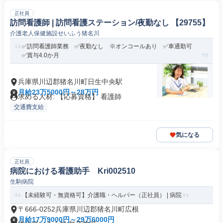
正社員
訪問看護師 | 訪問看護ステーション/夜勤なし 【29755】
介護老人保健施設せいふう猪名川
✅訪問看護師業務 ✅夜勤なし ※オンコールあり ✅車通勤可
✅賞与4.0か月
兵庫県川辺郡猪名川町日生中央駅
月給23万5000円～28万円
求める人材: 【応募資格】 看護師
交通費支給
気になる
正社員
病院における看護助手 Kri002510
生駒病院
【未経験可・無資格可】介護職・ヘルパー（正社員） | 病院
〒666-0252兵庫県川辺郡猪名川町広根
月給17万9000円～29万6000円