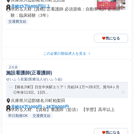
兵庫県川辺郡猪名川町北田原
月給25万6400円以上
求める人材: (資格) 正看護師 必須資格：自動車免許 必須経
験：臨床経験（3年）
交通費支給
気になる
この企業の類似求人を見る
正社員
施設看護師(正看護師)
せいふう若葉(医療法人せいふう会)
【猪名川町】日生中央駅エリア！月給24.1万〜28.6万。賞与4ヶ月
◎年休113日。1日5...
兵庫県川辺郡猪名川町柏梨田
月給24万1000円～28万6000円
求める人材: 【資格】看護師（必須） 【学歴】高卒以上
即日勤務OK
交通費支給
気になる