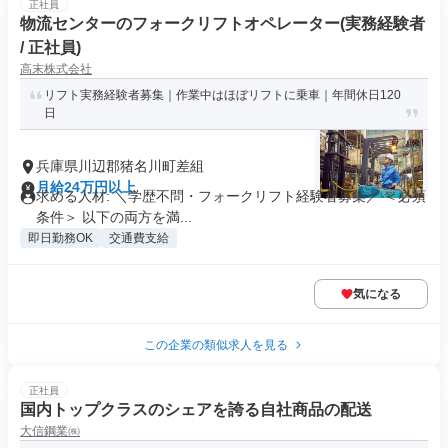
正社員
物流センターのフォークリフトオペレーター(実務経験者
/ 正社員)
高末株式会社
リフト実務経験者募集｜作業中はほぼリフトに乗車｜年間休日120
日
兵庫県川辺郡猪名川町差組
月給24万円以上
求める人材: ＼学歴不問・フォークリフト経験者募集／ ＜必須
条件＞ 以下の両方を満...
即日勤務OK
交通費支給
気になる
この企業の類似求人を見る
正社員
国内トップクラスのシェアを誇る自社商品の配送
大信鋼業㈱