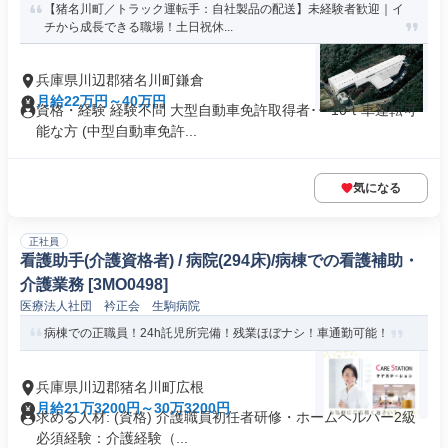
【猪名川町／トラック運転手：自社製品の配送】未経験者歓迎｜イ
チから成長できる職場！土日祝休...
兵庫県川辺郡猪名川町鎌倉
月給22万円～40万円
資格・経験 経験不問 大型自動車免許取得者･･･10ｔ車運転可
能な方 (中型自動車免許...
気になる
正社員
看護助手(介護資格者) / 病院(294床)/病棟での看護補助・
介護業務 [3MO0498]
医療法人社団 衿正会 生駒病院
病棟での正職員！24h託児所完備！残業ほぼナシ！車通勤可能！
兵庫県川辺郡猪名川町広根
月給21万3200円～30万3200円
求める人材: (資格) 介護職員初任者研修・ホームヘルパー2級
必須経験：介護経験（...