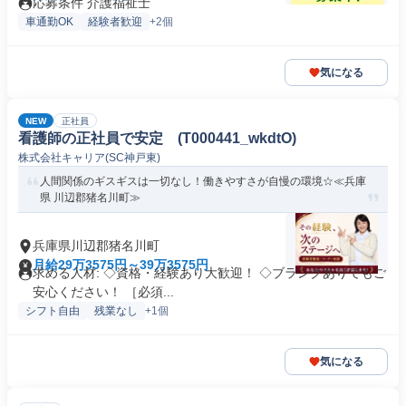
応募条件 介護福祉士
車通勤OK
経験者歓迎
+2個
気になる
NEW
正社員
看護師の正社員で安定 (T000441_wkdtO)
株式会社キャリア(SC神戸東)
人間関係のギスギスは一切なし！働きやすさが自慢の環境☆≪兵庫
県 川辺郡猪名川町≫
兵庫県川辺郡猪名川町
月給29万3575円～39万3575円
求める人材: ◇資格・経験あり大歓迎！ ◇ブランクありでもご
安心ください！ ［必須...
シフト自由
残業なし
+1個
気になる