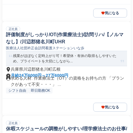
気になる
正社員
評価制度がしっかり/OT(作業療法士)/訪問リハ/【ノルマ
なし】/川辺郡猪名川町UHR
医療法人社団衿正会訪問看護ステーションいな歩
残業がほぼなく定時上がり可！希望休・有休の取得もしやすいた
め、プライベートを大切にしながら...
兵庫県川辺郡猪名川町広根
月給24万6000円～27万6000円
求める人材: 作業療法士（OT）の資格をお持ちの方 「ブラン
クがあって不安・・・」 ...
シフト自由
即日勤務OK
気になる
正社員
休暇スケジュールの調整がしやすい/理学療法士のお仕事/