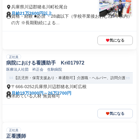
兵庫県川辺郡猪名川町松尾台
月給21万2600円以上
資格・経験 ■必須 ・28歳以下（学校卒業後おおむね5年以内）
の方 ※長期勤続による...
気になる
正社員
病院における看護助手 Kri017972
医療法人社団 衿正会 生駒病院
【託児所・保育支援あり・車通勤可】介護職・ヘルパー、訪問介護
〒666-0252兵庫県川辺郡猪名川町広根
月給19万3000円～26万2700円
求めている人材 無資格可
気になる
正社員
正看護師