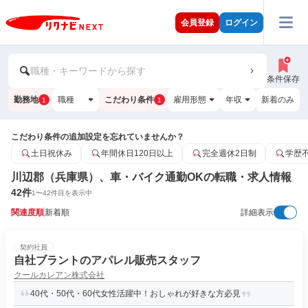
会員登録
ログイン
職種・キーワードから探す
条件保存
勤務地
職種
こだわり条件
雇用形態
年収
新着のみ
1
1
こだわり条件の追加設定を忘れていませんか？
土日祝休み
年間休日120日以上
完全週休2日制
学歴
川辺郡（兵庫県）、車・バイク通勤OKの転職・求人情報
42
件
1
〜
42
件目を表示中
関連度順
新着順
詳細表示
契約社員
自社ブラントのアパレル販売スタッフ
クールカレアン株式会社
40代・50代・60代女性活躍中！おしゃれが好きな方必見