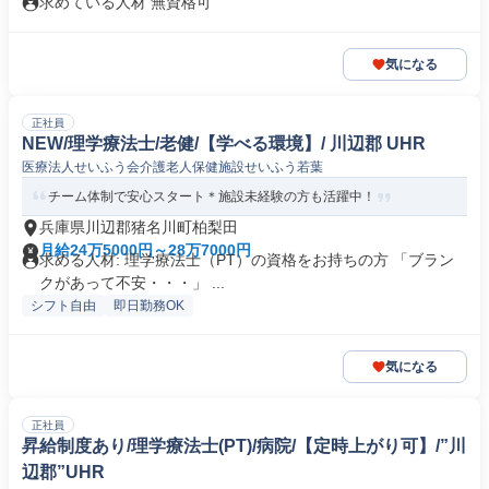
求めている人材 無資格可
気になる
正社員
NEW/理学療法士/老健/【学べる環境】/ 川辺郡 UHR
医療法人せいふう会介護老人保健施設せいふう若葉
チーム体制で安心スタート＊施設未経験の方も活躍中！
兵庫県川辺郡猪名川町柏梨田
月給24万5000円～28万7000円
求める人材: 理学療法士（PT）の資格をお持ちの方 「ブラン
クがあって不安・・・」 ...
シフト自由
即日勤務OK
気になる
正社員
昇給制度あり/理学療法士(PT)/病院/【定時上がり可】/”川
辺郡”UHR