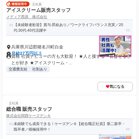
正社員
アイスクリーム販売スタッフ
メディア西原 株式会社
【未経験者歓迎】賞与‧昇給あり／ワークライフバランス充実／20
代‧30代‧40代活躍中
兵庫県川辺郡猪名川町白金
月給27万円以上
資格 社員デビューの方も大歓迎！ ★人と接する・喜ばせるこ
とが好き ★アイスクリーム・...
交通費支給
社割あり
気になる
正社員
総合職 販売スタッフ
株式会社関西ケーズデンキ
未経験でも成長できる！ケーズデンキ【総合職正社員】第二新卒・
既卒者／積極採用中！