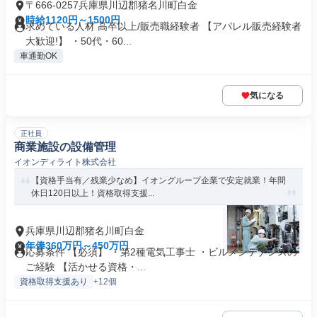
〒666-0257兵庫県川辺郡猪名川町白金
時給1120円～1500円
求めている人材 高卒以上/販売職経験者 【アパレル販売経験者
大歓迎!】 ・50代・60...
車通勤OK
気になる
正社員
商業施設の設備管理
イオンディライト株式会社
【資格手当有／残業少なめ】イオングループ企業で安定就業！年間
休日120日以上！資格取得支援...
兵庫県川辺郡猪名川町白金
年俸360万円～450万円
応募条件 【必須】 ・第2種電気工事士 ・ビルメンテナンスの
ご経験 【活かせる資格・...
資格取得支援あり
+12個