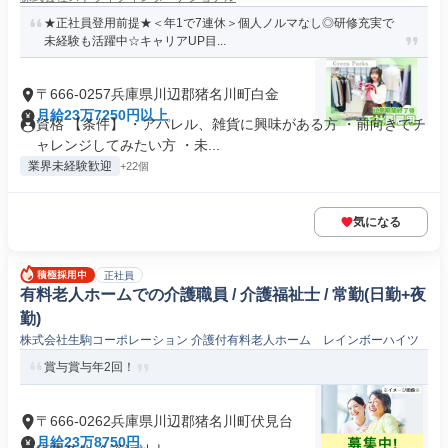
★正社員登用前提★＜年1で7連休＞個人ノルマなし◎研修充実で
未経験も活躍中☆キャリアUP目...
〒666-0257兵庫県川辺郡猪名川町白金
月給23万7250円以上
資格 【条件】 ・アパレル、雑貨に興味がある方 ・前向きでチ
ャレンジしてみたい方 ・未...
業界未経験歓迎
+22個
気になる
正社員
有料老人ホームでの介護職員 / 介護福祉士 / 常勤(日勤+夜
勤)
株式会社生駒コーポレーション 介護付有料老人ホーム レインボーハイツ
賞与賞与年2回！
〒666-0262兵庫県川辺郡猪名川町伏見台
月給23万8750円