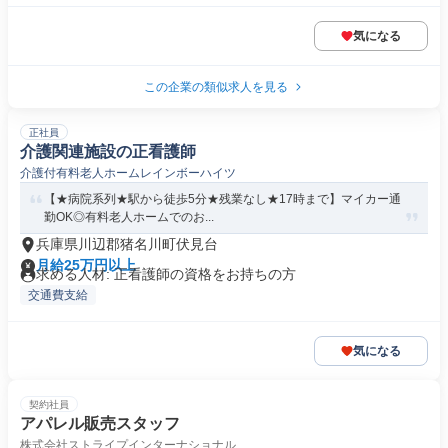
気になる
この企業の類似求人を見る
正社員
介護関連施設の正看護師
介護付有料老人ホームレインボーハイツ
【★病院系列★駅から徒歩5分★残業なし★17時まで】マイカー通
勤OK◎有料老人ホームでのお...
兵庫県川辺郡猪名川町伏見台
月給25万円以上
求める人材: 正看護師の資格をお持ちの方
交通費支給
気になる
契約社員
アパレル販売スタッフ
株式会社ストライプインターナショナル