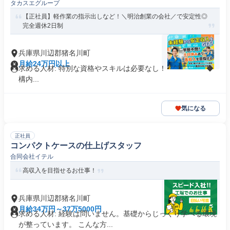
タカスエグループ
【正社員】軽作業の指示出しなど！＼明治創業の会社／で安定性◎
完全週休2日制
兵庫県川辺郡猪名川町
月給24万円以上
求める人材: 特別な資格やスキルは必要なし！ ¨¨¨¨¨¨¨¨¨¨¨¨¨¨ ◆
構内...
気になる
正社員
コンパクトケースの仕上げスタッフ
合同会社イテル
高収入を目指せるお仕事！
兵庫県川辺郡猪名川町
月給34万円～37万5000円
求める人材: 経験は問いません。基礎からじっくり学べる環境
が整っています。 こんな方...