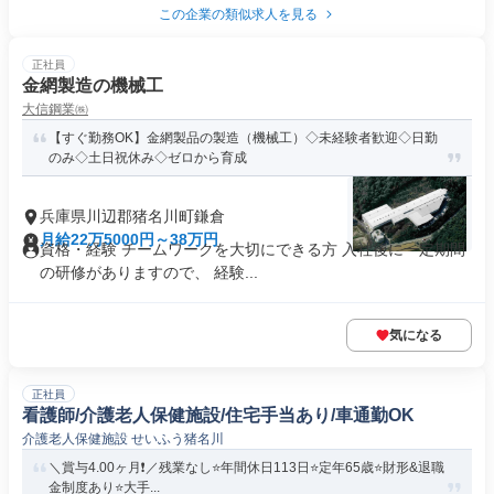
この企業の類似求人を見る
正社員
金網製造の機械工
大信鋼業㈱
【すぐ勤務OK】金網製品の製造（機械工）◇未経験者歓迎◇日勤
のみ◇土日祝休み◇ゼロから育成
兵庫県川辺郡猪名川町鎌倉
月給22万5000円～38万円
資格・経験 チームワークを大切にできる方 入社後に一定期間
の研修がありますので、 経験...
気になる
正社員
看護師/介護老人保健施設/住宅手当あり/車通勤OK
介護老人保健施設 せいふう猪名川
＼賞与4.00ヶ月❗️／残業なし⭐年間休日113日⭐定年65歳⭐財形&退職
金制度あり⭐大手...