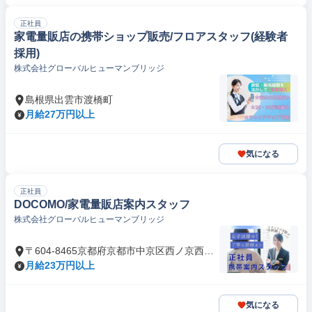
正社員
家電量販店の携帯ショップ販売/フロアスタッフ(経験者
採用)
株式会社グローバルヒューマンブリッジ
島根県出雲市渡橋町
月給27万円以上
気になる
正社員
DOCOMO/家電量販店案内スタッフ
株式会社グローバルヒューマンブリッジ
〒604-8465京都府京都市中京区西ノ京西円
町
月給23万円以上
気になる