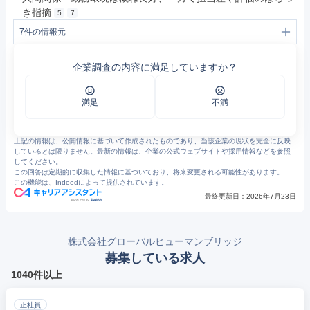
き指摘
5
7
7
件の情報元
1
人材派遣の株式会社グローバルヒューマンブリッジ | 人材派遣・人材紹介・アウトソーシングならグローバルヒューマンブリッジ
2
当社のサービス分野 | 人材派遣の株式会社グローバルヒューマンブリッジ
企業調査の内容に満足していますか？
3
IT人材支援(IT関連スペシャリスト) | 人材派遣の株式会社グローバルヒューマンブリッジ
4
採用サイト｜株式会社グローバルヒューマンブリッジ
5
グローバルヒューマンブリッジの評判・口コミ - エン カイシャの評判
6
https://www.openwork.jp/company.php?m_id=a0C10000011DufZ
満足
不満
7
https://jp.indeed.com/cmp/%E6%A0%AA%E5%BC%8F%E4%BC%9A%E7%A4%BE%E3%82%B0%E3%83%AD%E3%83%BC%E3%83%90%E3%83%AB%E3%83%92%E3%83%A5%E3%83%BC%E3%83%9E%E3%83%B3%E3%83%96%E3%83%AA%E3%83%83%E3%82%B8/reviews?start=20
上記の情報は、公開情報に基づいて作成されたものであり、当該企業の現状を完全に反映
しているとは限りません。最新の情報は、企業の公式ウェブサイトや採用情報などを参照
してください。
この回答は定期的に収集した情報に基づいており、将来変更される可能性があります。
この機能は、Indeedによって提供されています。
最終更新日：
2026年7月23日
株式会社グローバルヒューマンブリッジ
募集している求人
1040件以上
正社員