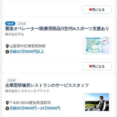
気になる
NEW
正社員
製造オペレーター/医療用部品/3交代/eスポーツ支援あり
株式会社平山
山梨県中巨摩郡昭和町
月給22万5000円以上
気になる
正社員
企業型研修所レストランのサービススタッフ
株式会社トヨタエンタプライズ
〒443-0014愛知県蒲郡市
月給20万8600円～24万6900円