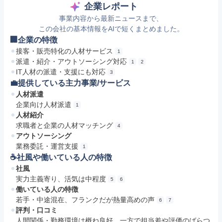
企業レポート
事業内容から最新ニュースまで、
この会社の基本情報をAIで短くまとめました。
🏢企業の特徴
接客・販売特化の人材サービス
1
派遣・紹介・アウトソーシング対応
1
2
IT人材の派遣・支援にも対応
3
💼提供している主力事業/サービス
人材派遣
企業向け人材派遣
1
人材紹介
求職者と企業の人材マッチング
4
アウトソーシング
業務委託・運営支援
1
☕️社風や働いている人の特徴
社風
実力主義寄り、活気は中程度
5
6
働いている人の特徴
若手・中途混在、フランクだが熱量高めの声
6
7
評判・口コミ
人間関係・勤務環境は概ね良好、一方で担当差や評価のばらつ