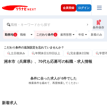
会員登録
ログイン
職種・キーワードから探す
条件保存
勤務地
職種
こだわり条件
雇用形態
年収
新着のみ
1
1
こだわり条件の追加設定を忘れていませんか？
土日祝休み
年間休日120日以上
完全週休2日制
学歴
洲本市（兵庫県）、70代も応募可の転職・求人情報
条件に合った求人が 0件でした
検索条件を緩めて、再度検索してください
新着求人