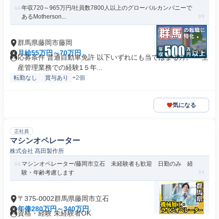
年収720～965万円/社員数7800人以上のグローバルカンパニーで
あるMotherson...
群馬県藤岡市藤岡
月給55万円～70万円
応募条件 普通自動車免許 以下いずれにも当てはまる方。 ・生
産管理業務での経験1５年...
転勤なし
賞与あり
+2個
気になる
正社員
マシンオペレーター
株式会社 髙田製作所
マシンオペレーター/藤岡市立石 未経験者も歓迎 日勤のみ 経
験・年齢考慮します
〒375-0002群馬県藤岡市立石
年俸280万円～340万円
資格・経験 未経験者OK