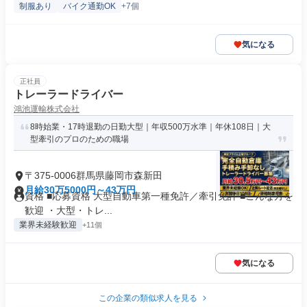
制服あり
バイク通勤OK
+7個
気になる
正社員
トレーラードライバー
鴻池運輸株式会社
8時始業・17時退勤の日勤大型｜年収500万水準｜年休108日｜大
型牽引のプロのための職場
〒375-0006群馬県藤岡市森新田
月給30万5000円～43万円
資格 ■応募資格 大型自動車第一種免許／牽引免許 ■こんな方を
歓迎 ・大型・トレ...
業界未経験歓迎
+11個
気になる
この企業の類似求人を見る