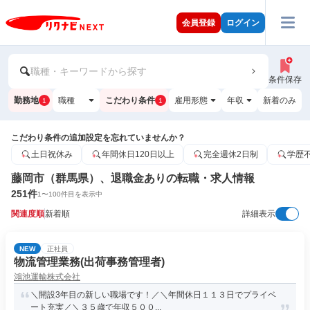
会員登録
ログイン
職種・キーワードから探す
条件保存
勤務地
職種
こだわり条件
雇用形態
年収
新着のみ
1
1
こだわり条件の追加設定を忘れていませんか？
土日祝休み
年間休日120日以上
完全週休2日制
学歴
藤岡市（群馬県）、退職金ありの転職・求人情報
251
件
1
〜
100
件目を表示中
関連度順
新着順
詳細表示
NEW
正社員
物流管理業務(出荷事務管理者)
鴻池運輸株式会社
＼開設3年目の新しい職場です！／＼年間休日１１３日でプライベ
ート充実／＼３５歳で年収５００...