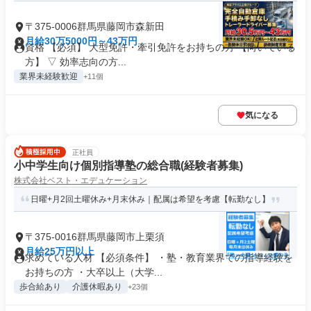
〒375-0006群馬県藤岡市森新田
月給30万5000円～43万円
資格 【必須】 大型免許・牽引免許をお持ちの方 【向いている
方】 ▽ 効率志向の方...
業界未経験歓迎
+11個
気になる
正社員
小中学生向け個別指導塾の総合職(経験者募集)
株式会社ベスト・エデュケーション
日曜+月2回土曜休み+月末休み｜配属は希望を考慮【転勤なし】
〒375-0016群馬県藤岡市上栗須
月給25万円以上
求めている人材 【必須条件】 ・塾・教育業界での指導経験を
お持ちの方 ・大卒以上（大学...
歩合給あり
介護休暇あり
+23個