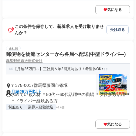
気になる
この条件を保存して、新着求人を受け取りませ
受け取る
んか？
正社員
郵便物を物流センターから各局へ配送(中型ドライバ―)
群馬郵便逓送株式会社
【月給25万円～】正社員＆年2回賞与あり！希望休OK♪
〒375-0017群馬県藤岡市篠塚
月給25万円以上
求めている人材 ＊50代～60代活躍中の職場 ＊女性多数活躍中
＊ドライバー経験ある方...
制服あり
業界未経験歓迎
+17個
気になる