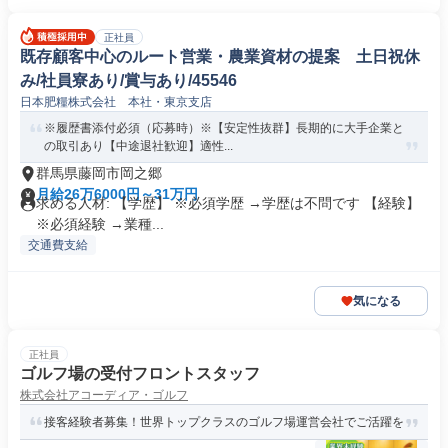
正社員
既存顧客中心のルート営業・農業資材の提案 土日祝休
み/社員寮あり/賞与あり/45546
日本肥糧株式会社 本社・東京支店
※履歴書添付必須（応募時）※【安定性抜群】長期的に大手企業と
の取引あり【中途退社歓迎】適性...
群馬県藤岡市岡之郷
月給26万6000円～31万円
求める人材: 【学歴】 ※必須学歴 →学歴は不問です 【経験】
※必須経験 →業種...
交通費支給
気になる
正社員
ゴルフ場の受付フロントスタッフ
株式会社アコーディア・ゴルフ
接客経験者募集！世界トップクラスのゴルフ場運営会社でご活躍を