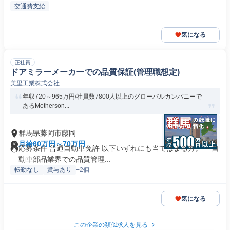
交通費支給
気になる
正社員
ドアミラーメーカーでの品質保証(管理職想定)
美里工業株式会社
年収720～965万円/社員数7800人以上のグローバルカンパニーで
あるMotherson...
群馬県藤岡市藤岡
月給60万円～70万円
応募条件 普通自動車免許 以下いずれにも当てはまる方。 ・自
動車部品業界での品質管理...
転勤なし
賞与あり
+2個
気になる
この企業の類似求人を見る