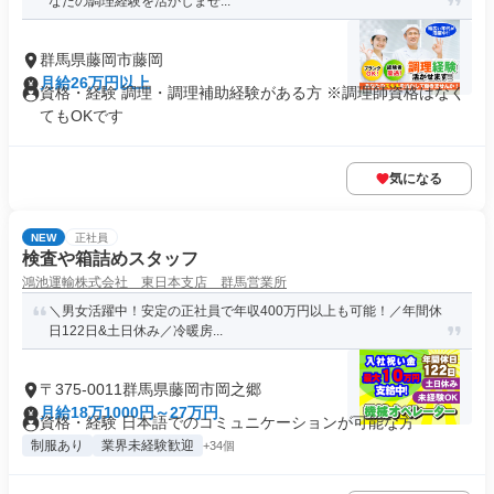
なたの調理経験を活かしませ...
群馬県藤岡市藤岡
月給26万円以上
資格・経験 調理・調理補助経験がある方 ※調理師資格はなく
てもOKです
気になる
NEW
正社員
検査や箱詰めスタッフ
鴻池運輸株式会社 東日本支店 群馬営業所
＼男女活躍中！安定の正社員で年収400万円以上も可能！／年間休
日122日&土日休み／冷暖房...
〒375-0011群馬県藤岡市岡之郷
月給18万1000円～27万円
資格・経験 日本語でのコミュニケーションが可能な方
制服あり
業界未経験歓迎
+34個