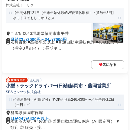
株式会社トーリク
【年間休日121日（年末年始休暇/GW/夏期休暇有）・賞与年3回】
ゆっくりでもしっかりとス...
〒375-0043群馬県藤岡市東平井
月給23万2000円～34万7000円
応募資格 ■高校卒業以上 ■普通自動車運転免許 ■40歳位まで
（省令3号のイ）：長期キ...
気になる
正社員
小型トラックドライバー(日勤)藤岡市・藤岡営業所
SBSゼンツウ株式会社
✅️ 普通免許（AT限定可）でOK✅️ 月給246,430円〜✅️ 完全週休2日
（土日）✅...
群馬県藤岡市篠塚
月給24万6430円以上
求める人材: ▼ 必須 ◎ 普通自動車運転免許（AT限定可） ▼
歓迎 ◎ 販売・接...