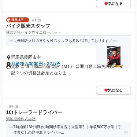
気になる
正社員
バイク販売スタッフ
株式会社バイク館イエローハット
＼未経験入社の方や女性スタッフも多数活躍しております／
群馬県藤岡市中
月給25万3000円～32万円
資格 普通自動車四輪免許（MT） 普通自動二輪免許以上 ※上
記２つの資格は必須となりま...
気になる
正社員
10tトレーラードライバー
鴻池運輸株式会社
7時始業16時退勤の時間効率重視｜大型牽引｜年収500万水準｜手
作業なしの効率派ドライバー...