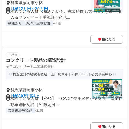
群馬県藤岡市小林
月給22万円～30万円
求めている人材 ＼稼ぎたいも、家族時間も大事にできる／ 収
入＆プライベート重視派も必見...
制服あり
業界未経験歓迎
+25個
気になる
正社員
コンクリート製品の構造設計
藤岡コンクリート工業株式会社
構造設計の経験者歓迎｜土日祝休み｜年休115日｜公共事業中心
群馬県藤岡市小林
月給30万円以上
求めている人材 【必須】 ・CADの使用経験がある方 ・普通自
動車運転免許（AT限定可...
業界未経験歓迎
+21個
気になる