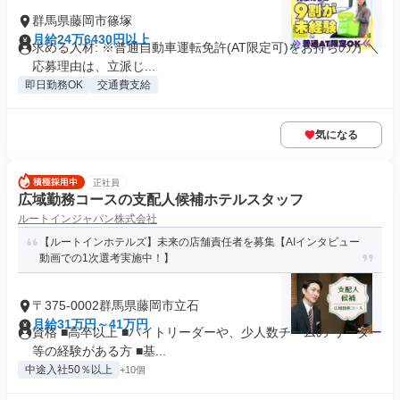
群馬県藤岡市篠塚
月給24万6430円以上
求める人材: ※普通自動車運転免許(AT限定可)をお持ちの方 ＼
応募理由は、立派じ...
即日勤務OK
交通費支給
気になる
正社員
広域勤務コースの支配人候補ホテルスタッフ
ルートインジャパン株式会社
【ルートインホテルズ】未来の店舗責任者を募集【AIインタビュー
動画での1次選考実施中！】
〒375-0002群馬県藤岡市立石
月給31万円～41万円
資格 ■高卒以上 ■バイトリーダーや、少人数チームの リーダー
等の経験がある方 ■基...
中途入社50％以上
+10個