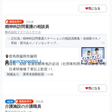
気になる
正社員
精神科訪問看護の相談員
株式会社ファーストナース
正社員／精神科訪問看護ステーションの相談員募集！未経験ＯＫ／
昇給・賞与あり／インセンティブ...
群馬県藤岡市藤岡
月給25万5000円以上
資格・経験 普通自動車免許必須（社用車利用） 未経験者可 初
任者研修修了者以上歓迎 パ...
制服あり
業界未経験歓迎
+11個
気になる
NEW
正社員
介護施設の介護職員
株式会社ヴァティー