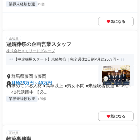
業界未経験歓迎
+9個
気になる
正社員
冠婚葬祭の企画営業スタッフ
株式会社メモリードグループ
【中途採用スタート】未経験◎｜完全週休2日制×月給25万円～
群馬県藤岡市藤岡
月給25万円～40万円
求めている人材 ●高卒以上 ●男女不問 ●未経験者歓迎 ●20代～
40代活躍中 【必...
業界未経験歓迎
+29個
気になる
正社員
物流事務職