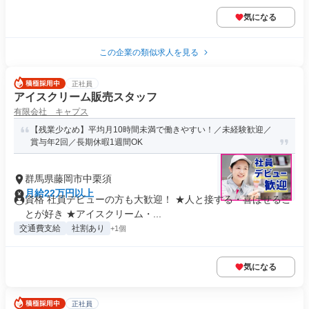
気になる
この企業の類似求人を見る
正社員
アイスクリーム販売スタッフ
有限会社 キャプス
【残業少なめ】平均月10時間未満で働きやすい！／未経験歓迎／
賞与年2回／長期休暇1週間OK
群馬県藤岡市中栗須
月給22万円以上
資格 社員デビューの方も大歓迎！ ★人と接する・喜ばせるこ
とが好き ★アイスクリーム・...
交通費支給
社割あり
+1個
気になる
正社員