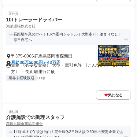
正社員
10tトレーラードライバー
鴻池運輸株式会社
長距離卒業の方へ｜18km圏内シャトル｜大型牽引｜泊まりなし｜
毎日自宅へ
〒375-0006群馬県藤岡市森新田
月給30万5000円～43万円
資格 《必要な資格》 大型・牽引免許 《こんな経験・志向の
方》 ・長距離運行に疲...
業界未経験歓迎
+11個
気になる
正社員
介護施設での調理スタッフ
高崎共同食事協同組合
14時退社で午後は自由！完全週休2日制＆設立60年の安定企業であ