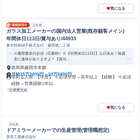
気になる
正社員
ガラス加工メーカーの国内法人営業(既存顧客メイン)
年間休日113日/賞与あり/44933
東京特殊硝子株式会社 藤岡第二工場
※履歴書添付必須（応募時）※【年間休日113日】土日休み！毎週
末に連休がありますよ＊【賞与...
群馬県藤岡市本郷
月給25万2000円～33万8400円
求める人材: 【学歴】 ※必須学歴→高卒以上 【経験】 ※必須
経験→営業経験1年以...
交通費支給
気になる
正社員
ドアミラーメーカーでの生産管理(管理職想定)
美里工業株式会社