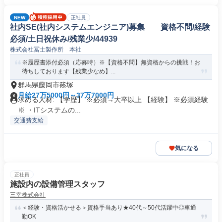
NEW
正社員
社内SE(社内システムエンジニア)募集 資格不問/経験
必須/土日祝休み/残業少/44939
株式会社冨士製作所 本社
※履歴書添付必須（応募時）※【資格不問】無資格からの挑戦！お
待ちしております【残業少なめ】...
群馬県藤岡市篠塚
月給27万5000円～37万7000円
求める人材: 【学歴】 ※必須→大卒以上 【経験】 ※必須経験
※ ・ITシステムの...
交通費支給
気になる
正社員
施設内の設備管理スタッフ
三幸株式会社
＜経験・資格活かせる＞資格手当あり★40代～50代活躍中◎車通
勤OK