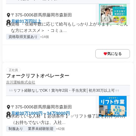
〒375-0006群馬県藤岡市森新田
月給31万円以上
資格 ・在籍年数に応じて給与もしっかり上がります。 ＜こん
な方にオススメ＞ ・コミュ...
資格取得支援あり
+14個
気になる
正社員
フォークリフトオペレーター
吉川運輸株式会社
リフト経験なしでOK！賞与年2回・手当充実│初月30万以上可
〒375-0006群馬県藤岡市森新田
月給30万1000円～34万9000円
求めている人材 【 必須条件 】 ✅リフト修了証をお持ちの方
（お持ちでない方は、入社...
制服あり
業界未経験歓迎
+42個