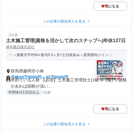
気になる
この企業の類似求人を見る
正社員
土木施工管理|資格を活かして次のステップへ|年休127日
塚本建設株式会社
＜残業月平均5h×賞与5.3ヶ月×土日祝休み＞群馬県内メイン
群馬県藤岡市小林
月給24万9000円～35万8000円
求めている人材 【必須】土木施工管理技士(1級 or 2級) ※資格
があれば経験が浅い...
年間休日120日以上
+21個
気になる
この企業の類似求人を見る