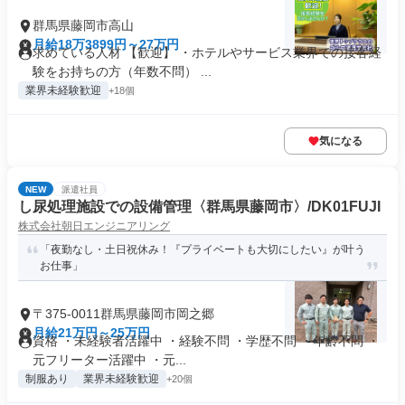
群馬県藤岡市高山
月給18万3899円～27万円
求めている人材 【歓迎】 ・ホテルやサービス業界での接客経
験をお持ちの方（年数不問） ...
業界未経験歓迎
+18個
気になる
NEW
派遣社員
し尿処理施設での設備管理〈群馬県藤岡市〉/DK01FUJI
株式会社朝日エンジニアリング
「夜勤なし・土日祝休み！『プライベートも大切にしたい』が叶う
お仕事」
〒375-0011群馬県藤岡市岡之郷
月給21万円～25万円
資格 ・未経験者活躍中 ・経験不問 ・学歴不問 ・年齢不問 ・
元フリーター活躍中 ・元...
制服あり
業界未経験歓迎
+20個