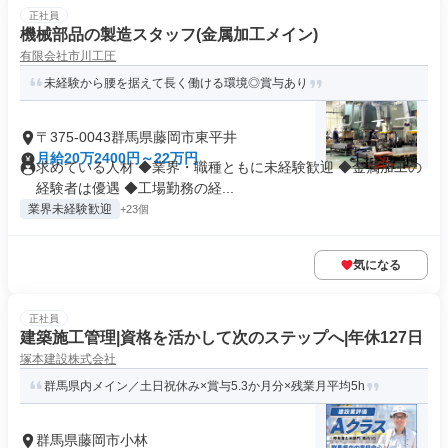
正社員
機械部品の製造スタッフ(金属加工メイン)
有限会社市川工圧
未経験から腰を据えて長く働ける環境◎賞与あり
〒375-0043群馬県藤岡市東平井
月給20万2400円～22万円
求めている人材 ◆業界・職種ともに未経験歓迎 ◆金属加工の
経験者は優遇 ◆工場勤務の経...
業界未経験歓迎
+23個
気になる
正社員
建築施工管理|資格を活かして次のステップへ|年休127日
塚本建設株式会社
群馬県内メイン／土日祝休み×賞与5.3か月分×残業月平均5h
群馬県藤岡市小林