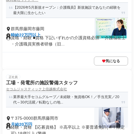
【2026年5月新規オープン：介護職員】新規施設であなたの経験を
最大限に生かしたい
群馬県藤岡市藤岡
時給22万円以上
資格・経験 ■資格 下記いずれかの介護資格必須 ・介護福祉士
・介護職員実務者研修（旧...
気になる
正社員
工場・発電所の施設警備スタッフ
セコムジャスティック上信越株式会社
業界最大手セコムグループ／未経験・無資格OK！／手当充実／20
代～30代活躍／転勤なしの地...
〒375-0000群馬県藤岡市
月給20万円
経験・資格 【応募資格】 ※高卒以上 ※要普通免許(ＡＴ限定
可) 18歳以上 (警備...