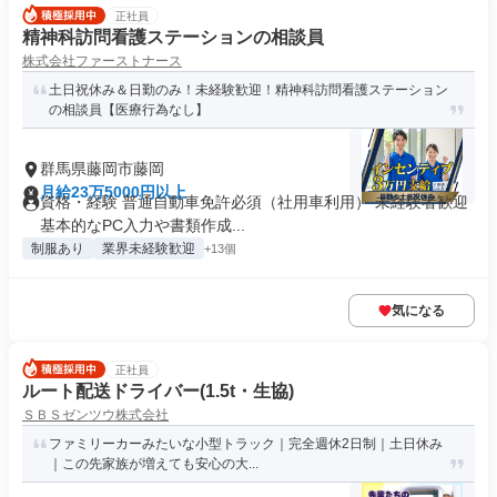
正社員
精神科訪問看護ステーションの相談員
株式会社ファーストナース
土日祝休み＆日勤のみ！未経験歓迎！精神科訪問看護ステーション
の相談員【医療行為なし】
群馬県藤岡市藤岡
月給23万5000円以上
資格・経験 普通自動車免許必須（社用車利用） 未経験者歓迎
基本的なPC入力や書類作成...
制服あり
業界未経験歓迎
+13個
気になる
正社員
ルート配送ドライバー(1.5t・生協)
ＳＢＳゼンツウ株式会社
ファミリーカーみたいな小型トラック｜完全週休2日制｜土日休み
｜この先家族が増えても安心の大...