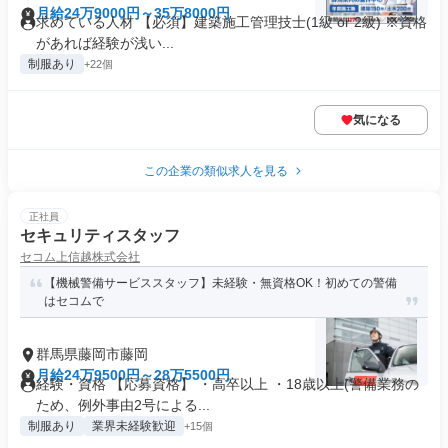
月給24万9000円～35万8000円
求めている人材 【必須】建築施工管理技士(1級 or 2級) ※資格
があれば経験が浅い...
制服あり
+22個
気になる
この企業の類似求人を見る
正社員
セキュリティスタッフ
セコム上信越株式会社
【機械警備サービススタッフ】未経験・無資格OK！初めての警備
はセコムで
群馬県藤岡市藤岡
月給24万9500円～28万5500円
経験・資格 【応募資格】 ・高卒以上 ・18歳以上(警備業務の
ため、例外事由2号による...
制服あり
業界未経験歓迎
+15個