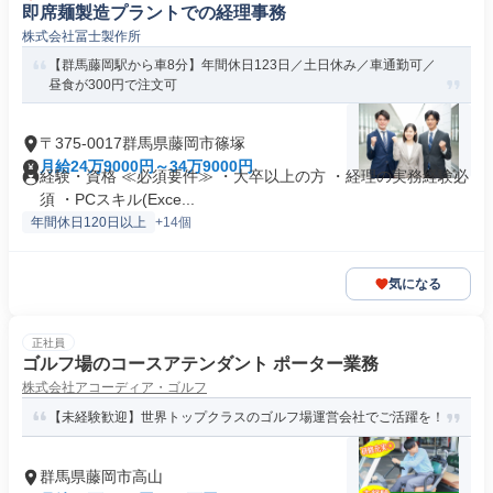
即席麺製造プラントでの経理事務
株式会社冨士製作所
【群馬藤岡駅から車8分】年間休日123日／土日休み／車通勤可／
昼食が300円で注文可
〒375-0017群馬県藤岡市篠塚
月給24万9000円～34万9000円
経験・資格 ≪必須要件≫ ・大卒以上の方 ・経理の実務経験必
須 ・PCスキル(Exce...
年間休日120日以上
+14個
気になる
正社員
ゴルフ場のコースアテンダント ポーター業務
株式会社アコーディア・ゴルフ
【未経験歓迎】世界トップクラスのゴルフ場運営会社でご活躍を！
群馬県藤岡市高山