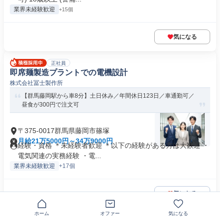
業界未経験歓迎
+15個
気になる
正社員
即席麺製造プラントでの電機設計
株式会社冨士製作所
【群馬藤岡駅から車8分】土日休み／年間休日123日／車通勤可／
昼食が300円で注文可
〒375-0017群馬県藤岡市篠塚
月給21万5000円～34万9000円
経験・資格 ＊未経験者歓迎 ＊以下の経験がある方は大歓迎 ・
電気関連の実務経験 ・電...
業界未経験歓迎
+17個
気になる
ホーム
オファー
気になる
正社員