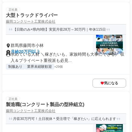
正社員
大型トラックドライバー
藤岡コンクリート工業株式会社
【日勤のみ×県内9割】実質月収28万～30万円｜年休115日
群馬県藤岡市小林
月給20万円以上
求めている人材 ＼稼ぎたいも、家族時間も大事にできる／ 収
入＆プライベート重視派も必見...
制服あり
業界未経験歓迎
+29個
気になる
正社員
製造職(コンクリート製品の型枠組立)
藤岡コンクリート工業株式会社
月収30万円可！土日祝休＊受注増で「稼ぎたい」に応えられます