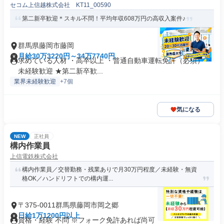
セコム上信越株式会社 KT11_00590
第二新卒歓迎＊スキル不問！平均年収608万円の高収入案件♪
群馬県藤岡市藤岡
月給30万3220円～34万7740円
求めている人材 ・高卒以上 ・普通自動車運転免許（必須） ・
未経験歓迎 ★第二新卒歓...
業界未経験歓迎
+7個
気になる
NEW
正社員
構内作業員
上信電鉄株式会社
構内作業員／交替勤務・残業ありで月30万円程度／未経験・無資
格OK／ハンドリフトでの構内運...
〒375-0011群馬県藤岡市岡之郷
日給1万1200円以上
資格・経験 不問 ※フォーク免許あれば尚可