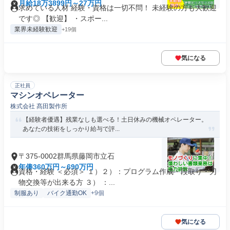
月給18万3899円～27万円
求めている人材 経験・資格は一切不問！ 未経験の方も大歓迎
です◎ 【歓迎】 ・スポー...
業界未経験歓迎
+19個
気になる
正社員
マシンオペレーター
株式会社 髙田製作所
【経験者優遇】残業なしも選べる！土日休みの機械オペレーター。
あなたの技術をしっかり給与で評...
〒375-0002群馬県藤岡市立石
年俸360万円～690万円
資格・経験 ＜必須＞ １）２）：プログラム作成・段取り・刃
物交換等が出来る方 ３） ：...
制服あり
バイク通勤OK
+9個
気になる