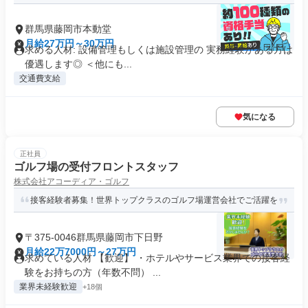
群馬県藤岡市本動堂
月給27万円～30万円
求める人材: 設備管理もしくは施設管理の 実務経験がある方は
優遇します◎ ＜他にも...
交通費支給
気になる
正社員
ゴルフ場の受付フロントスタッフ
株式会社アコーディア・ゴルフ
接客経験者募集！世界トップクラスのゴルフ場運営会社でご活躍を
〒375-0046群馬県藤岡市下日野
月給22万7000円～27万円
求めている人材 【歓迎】 ・ホテルやサービス業界での接客経
験をお持ちの方（年数不問） ...
業界未経験歓迎
+18個