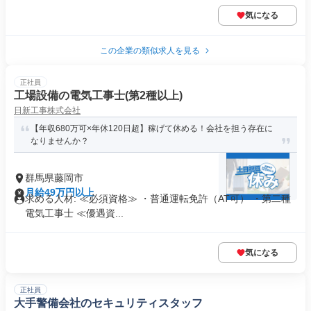
気になる
この企業の類似求人を見る
正社員
工場設備の電気工事士(第2種以上)
日新工事株式会社
【年収680万可×年休120日超】稼げて休める！会社を担う存在に
なりませんか？
群馬県藤岡市
月給49万円以上
求める人材: ≪必須資格≫ ・普通運転免許（AT可） ・第二種
電気工事士 ≪優遇資...
気になる
正社員
大手警備会社のセキュリティスタッフ