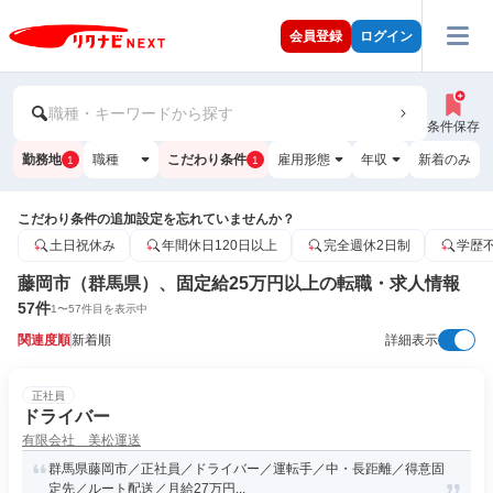
会員登録
ログイン
職種・キーワードから探す
条件保存
勤務地
職種
こだわり条件
雇用形態
年収
新着のみ
1
1
こだわり条件の追加設定を忘れていませんか？
土日祝休み
年間休日120日以上
完全週休2日制
学歴
藤岡市（群馬県）、固定給25万円以上の転職・求人情報
57
件
1
〜
57
件目を表示中
関連度順
新着順
詳細表示
正社員
ドライバー
有限会社 美松運送
群馬県藤岡市／正社員／ドライバー／運転手／中・長距離／得意固
定先／ルート配送／月給27万円...