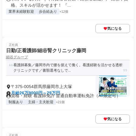
格、スキルが活かせます！ 『...
業界未経験歓迎
歩合給あり
+12個
気になる
正社員
日勤/正看護師/細谷腎クリニック藤岡
細谷グループ
看護師募集／藤岡市内で腰を据えて働く。看護経験を活かせる透析
クリニックです／書類選考なしで...
〒375-0054群馬県藤岡市上大塚
月給26万9000円～29万円
資格・経験 看護師免許 普通自動車運転免許（AT限定可）
制服あり
主婦・主夫歓迎
+21個
気になる
正社員