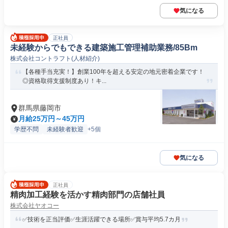
気になる
正社員
未経験からでもできる建築施工管理補助業務/85Bm
株式会社コントラフト(人材紹介)
【各種手当充実！】創業100年を超える安定の地元密着企業です！
◎資格取得支援制度あり！キ...
群馬県藤岡市
月給25万円～45万円
学歴不問
未経験者歓迎
+5個
気になる
正社員
精肉加工経験を活かす精肉部門の店舗社員
株式会社ヤオコー
✅技術を正当評価✅生涯活躍できる場所✅賞与平均5.7カ月