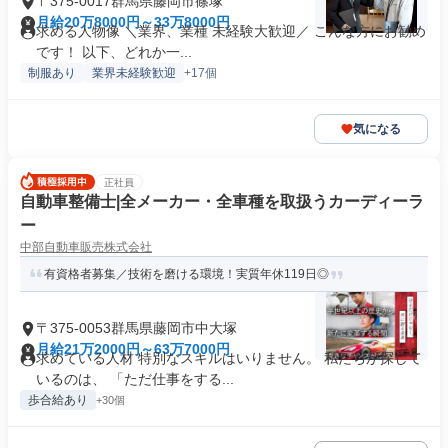
〒375-0017群馬県藤岡市篠塚
月給20万8000円～33万8000円
求める人物像 ＼業界、業種 未経験大歓迎／ こんな方にお勧め
です！ 以下、どれか一...
制服あり
業界未経験歓迎
+17個
気になる
正社員
自動車整備士|全メーカー・全車種を取扱うカーディーラ
ー
中部自動車販売株式会社
有資格者募集／技術を磨ける環境！実質年休119日◎
〒375-0053群馬県藤岡市中大塚
月給21万2000円～63万7000円
求めている人材 特別なスキルはいりません。 私たちが探して
いるのは、 「ただ仕事をする...
歩合給あり
+30個