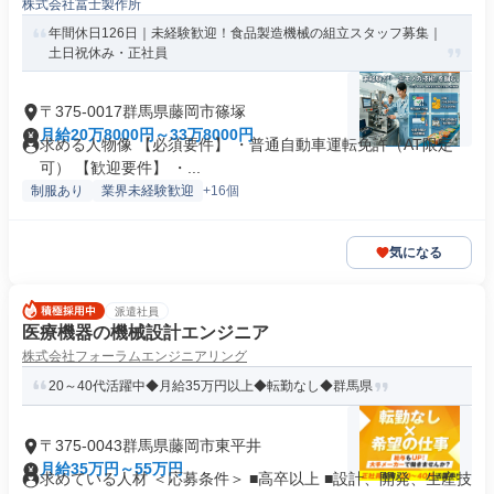
株式会社冨士製作所
年間休日126日｜未経験歓迎！食品製造機械の組立スタッフ募集｜
土日祝休み・正社員
〒375-0017群馬県藤岡市篠塚
月給20万8000円～33万8000円
求める人物像 【必須要件】 ・普通自動車運転免許（AT限定
可） 【歓迎要件】 ・...
制服あり
業界未経験歓迎
+16個
気になる
派遣社員
医療機器の機械設計エンジニア
株式会社フォーラムエンジニアリング
20～40代活躍中◆月給35万円以上◆転勤なし◆群馬県
〒375-0043群馬県藤岡市東平井
月給35万円～55万円
求めている人材 ＜応募条件＞ ■高卒以上 ■設計、開発、生産技