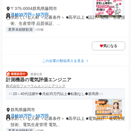
〒375-0004群馬県藤岡市
月給35万円～55万円
求めている人材 ＜応募条件＞ ■高卒以上 ■設計、開発、生産技
術、生産管理 品質保証、...
業界未経験歓迎
+20個
気になる
この企業の類似求人を見る
派遣社員
計測機器の電気評価エンジニア
株式会社フォーラムエンジニアリング
20～40代活躍中◆月給35万円以上◆転勤なし◆群馬県
群馬県藤岡市
月給35万円～55万円
求めている人材 ＜応募条件＞ ■高卒以上 ■電気設計、電気生産
技術、電気生産管理 電気...
業界未経験歓迎
+20個