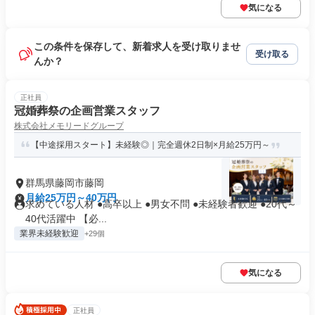
気になる
この条件を保存して、新着求人を受け取りませ
受け取る
んか？
正社員
冠婚葬祭の企画営業スタッフ
株式会社メモリードグループ
【中途採用スタート】未経験◎｜完全週休2日制×月給25万円～
群馬県藤岡市藤岡
月給25万円～40万円
求めている人材 ●高卒以上 ●男女不問 ●未経験者歓迎 ●20代～
40代活躍中 【必...
業界未経験歓迎
+29個
気になる
正社員