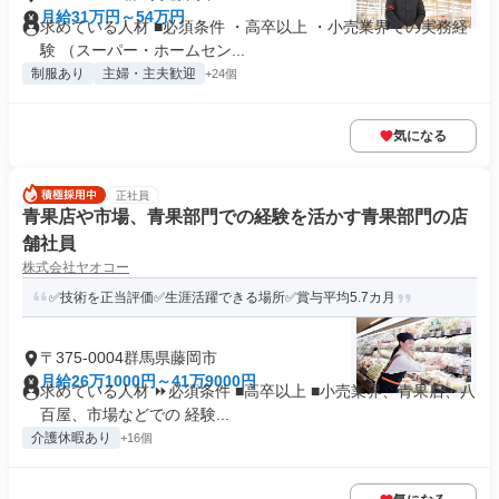
月給31万円～54万円
求めている人材 ■必須条件 ・高卒以上 ・小売業界での実務経
験 （スーパー・ホームセン...
制服あり
主婦・主夫歓迎
+24個
気になる
正社員
青果店や市場、青果部門での経験を活かす青果部門の店
舗社員
株式会社ヤオコー
✅技術を正当評価✅生涯活躍できる場所✅賞与平均5.7カ月
〒375-0004群馬県藤岡市
月給26万1000円～41万9000円
求めている人材 ⏩必須条件 ■高卒以上 ■小売業界、青果店、八
百屋、市場などでの 経験...
介護休暇あり
+16個