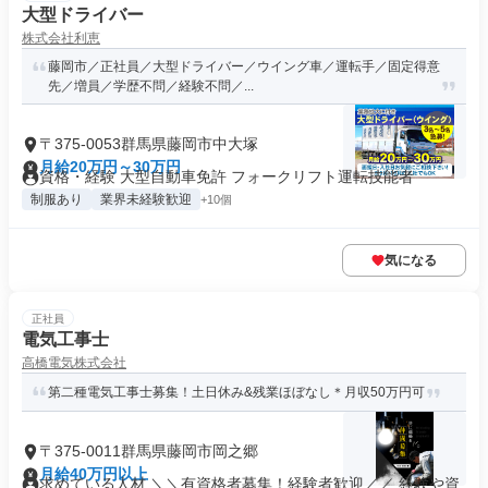
大型ドライバー
株式会社利恵
藤岡市／正社員／大型ドライバー／ウイング車／運転手／固定得意
先／増員／学歴不問／経験不問／...
〒375-0053群馬県藤岡市中大塚
月給20万円～30万円
資格・経験 大型自動車免許 フォークリフト運転技能者
制服あり
業界未経験歓迎
+10個
気になる
正社員
電気工事士
高橋電気株式会社
第二種電気工事士募集！土日休み&残業ほぼなし＊月収50万円可
〒375-0011群馬県藤岡市岡之郷
月給40万円以上
求めている人材 ＼＼有資格者募集！経験者歓迎／／ 経験や資