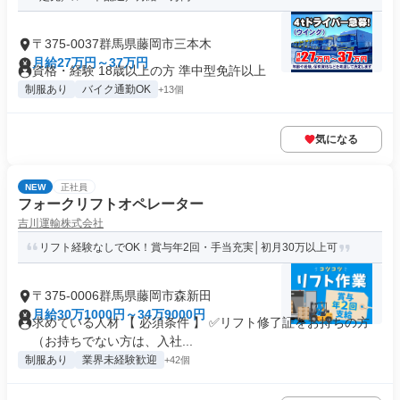
〒375-0037群馬県藤岡市三本木
月給27万円～37万円
資格・経験 18歳以上の方 準中型免許以上
制服あり
バイク通勤OK
+13個
気になる
NEW
正社員
フォークリフトオペレーター
吉川運輸株式会社
リフト経験なしでOK！賞与年2回・手当充実│初月30万以上可
〒375-0006群馬県藤岡市森新田
月給30万1000円～34万9000円
求めている人材 【 必須条件 】 ✅リフト修了証をお持ちの方
（お持ちでない方は、入社...
制服あり
業界未経験歓迎
+42個