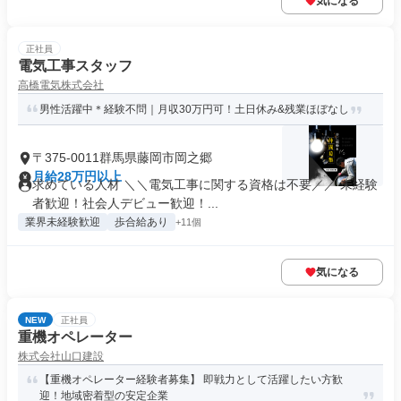
気になる
正社員
電気工事スタッフ
高橋電気株式会社
男性活躍中＊経験不問｜月収30万円可！土日休み&残業ほぼなし
〒375-0011群馬県藤岡市岡之郷
月給28万円以上
求めている人材 ＼＼電気工事に関する資格は不要／／ 未経験
者歓迎！社会人デビュー歓迎！...
業界未経験歓迎
歩合給あり
+11個
気になる
NEW
正社員
重機オペレーター
株式会社山口建設
【重機オペレーター経験者募集】 即戦力として活躍したい方歓
迎！地域密着型の安定企業