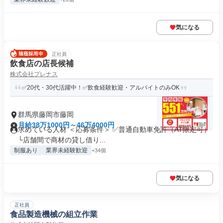
気になる
正社員
飲食店の店長候補
株式会社プレナス
✅20代・30代活躍中！✅飲食経験歓迎・アルバイトのみOK
群馬県藤岡市藤岡
月給38万1000円～46万4000円
求めている人材 ＜応募条件＞ ✅普通自動車免許（AT限定可）
└店舗間で商材の貸し借り...
制服あり
業界未経験歓迎
+34個
気になる
正社員
食品製造機械の組立作業