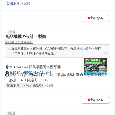
制服あり
+14個
気になる
正社員
食品機械の設計・製図
関口製作所株式会社
群馬県藤岡市／正社員／CAD経験者歓迎／食品機械の設計・製図
／年間休日119日／福利厚生充...
〒375-0044群馬県藤岡市西平井
月給24万6000円～41万円
資格・経験 機械設計について学習の経験 普通自動車運転免許
必須（ＡＴ限定可） 3Ｄ...
制服あり
バイク通勤OK
+11個
気になる
正社員