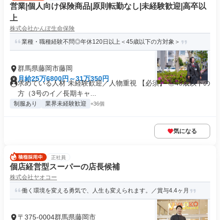
営業|個人向け保険商品|原則転勤なし|未経験歓迎|高卒以
上
株式会社かんぽ生命保険
業種・職種経験不問◎年休120日以上＜45歳以下の方対象＞
群馬県藤岡市藤岡
月給25万6800円～31万350円
求めている人材 未経験歓迎／人物重視 【必須】 ◎45歳以下の
方（3号のイ／長期キャ...
制服あり
業界未経験歓迎
+36個
気になる
正社員
個店経営型スーパーの店長候補
株式会社ヤオコー
働く環境を変える勇気で、人生も変えられます。／賞与4.4ヶ月
〒375-0004群馬県藤岡市