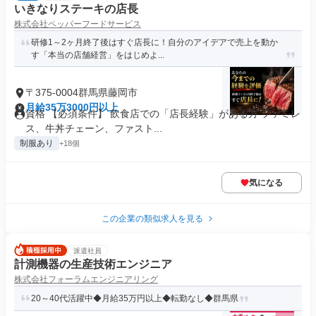
いきなりステーキの店長
株式会社ペッパーフードサービス
研修1～2ヶ月終了後はすぐ店長に！自分のアイデアで売上を動か
す「本当の店舗経営」をはじめよ...
〒375-0004群馬県藤岡市
月給35万3000円以上
資格 【必須条件】 飲食店での「店長経験」がある方 ファミレ
ス、牛丼チェーン、ファスト...
制服あり
+18個
気になる
この企業の類似求人を見る
派遣社員
計測機器の生産技術エンジニア
株式会社フォーラムエンジニアリング
20～40代活躍中◆月給35万円以上◆転勤なし◆群馬県