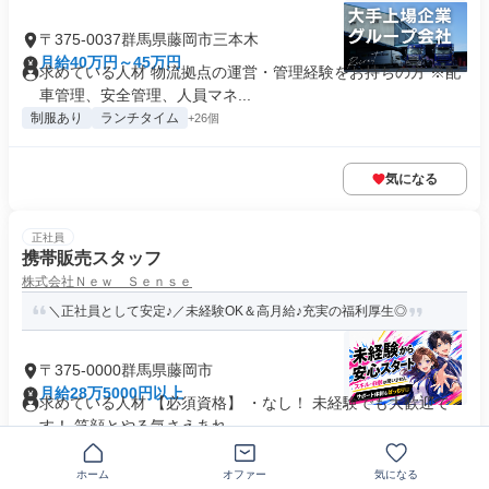
〒375-0037群馬県藤岡市三本木
月給40万円～45万円
求めている人材 物流拠点の運営・管理経験をお持ちの方 ※配
車管理、安全管理、人員マネ...
制服あり
ランチタイム
+26個
気になる
正社員
携帯販売スタッフ
株式会社Ｎｅｗ Ｓｅｎｓｅ
＼正社員として安定♪／未経験OK＆高月給♪充実の福利厚生◎
〒375-0000群馬県藤岡市
月給28万5000円以上
求めている人材 【必須資格】 ・なし！ 未経験でも大歓迎で
す！ 笑顔とやる気さえあれ...
制服あり
業界未経験歓迎
+28個
ホーム
オファー
気になる