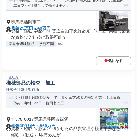
群馬事業所：配送ドライバー・入出庫作業入社日応相談！完全週休
二日制♪正社員として働きません...
群馬県藤岡市中
月給25万円～40万円
資格・経験 学歴不問 普通自動車免許必須 その他、業務に必要
な資格は入社後に取得可能で...
業界未経験歓迎
学歴不問
+5個
気になる
正社員
機械部品の検査・加工
株式会社冨士製作所
【正社員】経験を活かして世界シェア50％の安定企業へ！土日祝
休み・年休123日・藤岡市の工...
〒375-0017群馬県藤岡市篠塚
年俸400万円～560万円
資格・経験 ＜必須＞ 何かしらの品質管理や検査業務などのご
経験 ＜歓迎＞ 即席めんが...