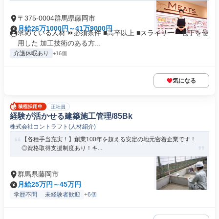
〒375-0004群馬県藤岡市
月給26万1000円～41万9000円
求めている人材 ⏩必須条件 ■高卒以上 ■スライサー・包丁を使
用した 加工技術のある方...
介護休暇あり
+16個
気になる
正社員
経験が活かせる建築施工管理/85Bk
株式会社コントラフト(人材紹介)
【各種手当充実！】創業100年を超える安定の地元密着企業です！
◎資格取得支援制度あり！キ...
群馬県藤岡市
月給25万円～45万円
学歴不問
未経験者歓迎
+6個