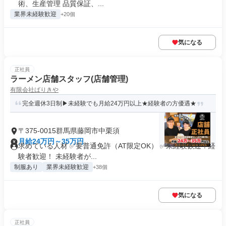
術、生産管理 品質保証、...
業界未経験歓迎
+20個
気になる
正社員
ラーメン店舗スタッフ(店舗管理)
有限会社ばりきや
完全週休3日制▶未経験でも月給24万円以上★経験者の方優遇★
〒375-0015群馬県藤岡市中栗須
月給24万円～35万円
求めている人材 ✅要普通免許（AT限定OK） ✅未経験歓迎！経
験者歓迎！ 未経験者が...
制服あり
業界未経験歓迎
+38個
気になる
正社員