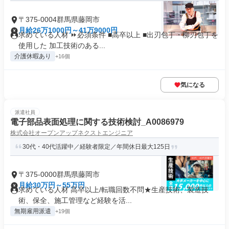
〒375-0004群馬県藤岡市
月給26万1000円～41万9000円
求めている人材 ⏩必須条件 ■高卒以上 ■出刃包丁・柳刃包丁を
使用した 加工技術のある...
介護休暇あり
+16個
気になる
派遣社員
電子部品表面処理に関する技術検討_A0086979
株式会社オープンアップネクストエンジニア
30代・40代活躍中／経験者限定／年間休日最大125日
〒375-0000群馬県藤岡市
月給30万円～55万円
求めている人材 高卒以上/転職回数不問★生産技術、製造技
術、保全、施工管理など経験を活...
無期雇用派遣
+19個