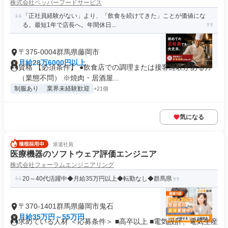
株式会社ペッパーフードサービス
「正社員経験がない」より、「飲食を続けてきた」ことが価値にな
る。最短1年で店長へ。年間休日...
〒375-0004群馬県藤岡市
月給28万6000円以上
資格 【必須条件】 ●飲食店での調理または接客経験がある方
（業態不問） ※焼肉・居酒屋...
制服あり
業界未経験歓迎
+21個
気になる
派遣社員
医療機器のソフトウェア評価エンジニア
株式会社フォーラムエンジニアリング
20～40代活躍中◆月給35万円以上◆転勤なし◆群馬県
〒370-1401群馬県藤岡市鬼石
月給35万円～55万円
求めている人材 ＜応募条件＞ ■高卒以上 ■電気設計、電気生産