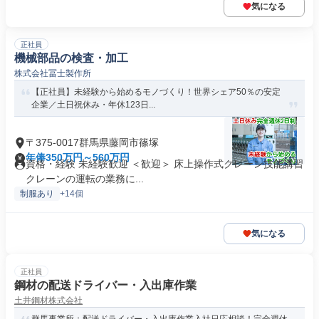
気になる
正社員
機械部品の検査・加工
株式会社冨士製作所
【正社員】未経験から始めるモノづくり！世界シェア50％の安定
企業／土日祝休み・年休123日...
〒375-0017群馬県藤岡市篠塚
年俸350万円～560万円
資格・経験 未経験歓迎 ＜歓迎＞ 床上操作式クレーン技能講習
クレーンの運転の業務に...
制服あり
+14個
気になる
正社員
鋼材の配送ドライバー・入出庫作業
土井鋼材株式会社