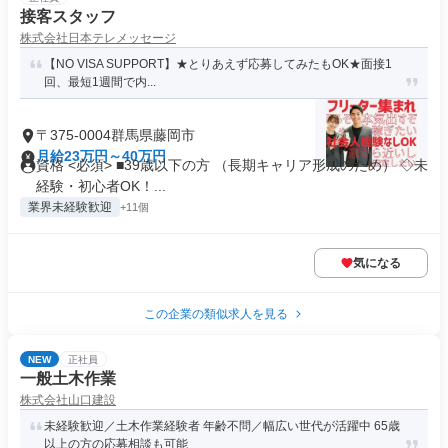
接客スタッフ
株式会社日本テレメッセージ
【NO VISA SUPPORT】★とりあえず応募してみたもOK★面接1
回、最短1週間で内...
〒375-0004群馬県藤岡市
月給23万円～40万円
資格 <必須> ■39歳以下の方 （長期キャリア形成のため） ◇未
経験・初心者OK！...
業界未経験歓迎
+11個
気になる
この企業の類似求人を見る
NEW
正社員
一般土木作業
株式会社山口建設
未経験歓迎／土木作業経験者 年齢不問／幅広い世代が活躍中 65歳
以上の方の応募相談も可能