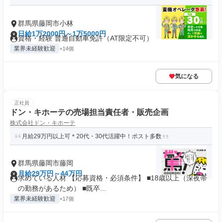
群馬県藤岡市小林
日給1万2000円～1万5000円
資格・経験 普通自動車免許（AT限定不可）
業界未経験歓迎
+14個
気になる
正社員
ドン・キホーテの売場担当責任者・販売企画
株式会社ドン・キホーテ
月給29万円以上可＊20代・30代活躍中！ポスト多数
群馬県藤岡市藤岡
月給29万円～44万円
求めている人材 【応募資格・必須条件】 ■18歳以上（深夜帯
の勤務があるため） ■既卒...
業界未経験歓迎
+17個