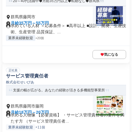
20～40代活躍中◆月給35万円以上◆転勤なし◆群馬県
群馬県藤岡市
月給35万円～55万円
求めている人材 ＜応募条件＞ ■高卒以上 ■設計、開発、生産技
術、生産管理 品質保証、...
業界未経験歓迎
+20個
気になる
正社員
サービス管理責任者
株式会社せいびあ
支援の幅が広がる。あなたの経験が活きる多機能型事業所
群馬県藤岡市藤岡
月給18万円～20万円
求める人物像 【必要資格】 ・サービス管理責任者の要件を満
たす方 （サービス管理責任者...
業界未経験歓迎
+11個