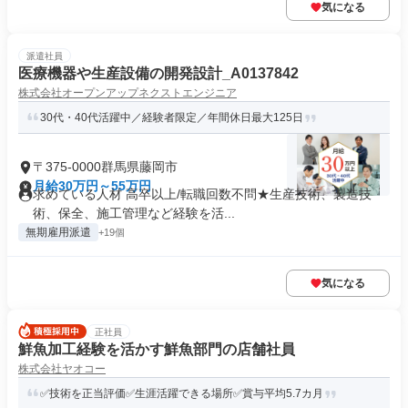
気になる
派遣社員
医療機器や生産設備の開発設計_A0137842
株式会社オープンアップネクストエンジニア
30代・40代活躍中／経験者限定／年間休日最大125日
〒375-0000群馬県藤岡市
月給30万円～55万円
求めている人材 高卒以上/転職回数不問★生産技術、製造技
術、保全、施工管理など経験を活...
無期雇用派遣
+19個
気になる
正社員
鮮魚加工経験を活かす鮮魚部門の店舗社員
株式会社ヤオコー
✅技術を正当評価✅生涯活躍できる場所✅賞与平均5.7カ月