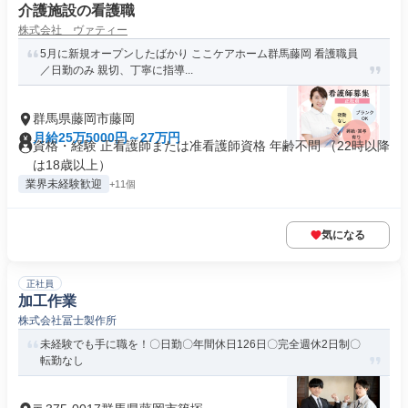
介護施設の看護職
株式会社 ヴァティー
5月に新規オープンしたばかり ここケアホーム群馬藤岡 看護職員
／日勤のみ 親切、丁寧に指導...
群馬県藤岡市藤岡
月給25万5000円～27万円
資格・経験 正看護師または准看護師資格 年齢不問 （22時以降
は18歳以上）
業界未経験歓迎
+11個
気になる
正社員
加工作業
株式会社冨士製作所
未経験でも手に職を！〇日勤〇年間休日126日〇完全週休2日制〇
転勤なし