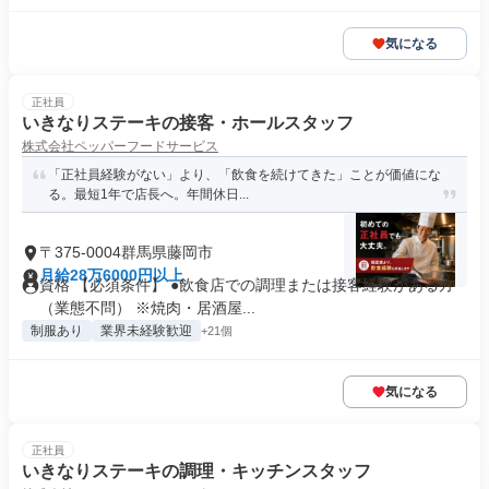
気になる
正社員
いきなりステーキの接客・ホールスタッフ
株式会社ペッパーフードサービス
「正社員経験がない」より、「飲食を続けてきた」ことが価値にな
る。最短1年で店長へ。年間休日...
〒375-0004群馬県藤岡市
月給28万6000円以上
資格 【必須条件】 ●飲食店での調理または接客経験がある方
（業態不問） ※焼肉・居酒屋...
制服あり
業界未経験歓迎
+21個
気になる
正社員
いきなりステーキの調理・キッチンスタッフ