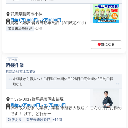
群馬県藤岡市小林
日給1万1000円～2万3000円
資格・経験 普通自動車免許（AT限定不可）
業界未経験歓迎
+14個
気になる
正社員
溶接作業
株式会社冨士製作所
未経験から職人へ！〇日勤〇年間休日126日〇完全週休2日制〇転
勤なし
〒375-0017群馬県藤岡市篠塚
月給20万8000円～33万8000円
求める人物像 ＼業界、業種 未経験大歓迎／ こんな方にお勧め
です！ 以下、どれか一...
制服あり
業界未経験歓迎
+16個