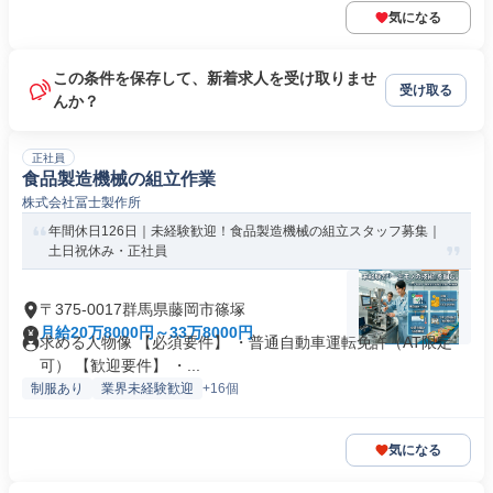
気になる
この条件を保存して、新着求人を受け取りませ
受け取る
んか？
正社員
食品製造機械の組立作業
株式会社冨士製作所
年間休日126日｜未経験歓迎！食品製造機械の組立スタッフ募集｜
土日祝休み・正社員
〒375-0017群馬県藤岡市篠塚
月給20万8000円～33万8000円
求める人物像 【必須要件】 ・普通自動車運転免許（AT限定
可） 【歓迎要件】 ・...
制服あり
業界未経験歓迎
+16個
気になる