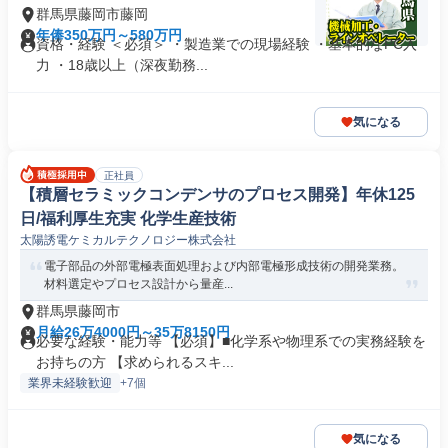
群馬県藤岡市藤岡
年俸350万円～580万円
資格・経験 ＜必須＞ ・製造業での現場経験 ・基本的なPC入
力 ・18歳以上（深夜勤務...
気になる
正社員
【積層セラミックコンデンサのプロセス開発】年休125
日/福利厚生充実 化学生産技術
太陽誘電ケミカルテクノロジー株式会社
電子部品の外部電極表面処理および内部電極形成技術の開発業務。
材料選定やプロセス設計から量産...
群馬県藤岡市
月給26万4000円～35万8150円
必要な経験・能力等 【必須】■化学系や物理系での実務経験を
お持ちの方 【求められるスキ...
業界未経験歓迎
+7個
気になる