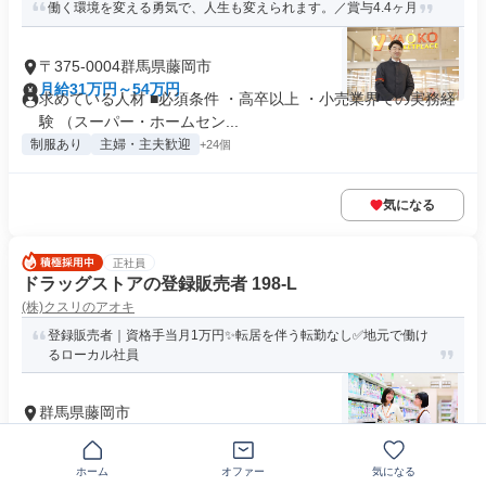
働く環境を変える勇気で、人生も変えられます。／賞与4.4ヶ月
〒375-0004群馬県藤岡市
月給31万円～54万円
求めている人材 ■必須条件 ・高卒以上 ・小売業界での実務経
験 （スーパー・ホームセン...
制服あり
主婦・主夫歓迎
+24個
気になる
正社員
ドラッグストアの登録販売者 198-L
(株)クスリのアオキ
登録販売者｜資格手当月1万円✨転居を伴う転勤なし✅地元で働け
るローカル社員
群馬県藤岡市
月給20万6000円～31万円
求める人材: ✨必須条件✨ ・高卒以上 ・普通自動車免許（AT
限定可） ・医薬品登録...
ホーム
オファー
気になる