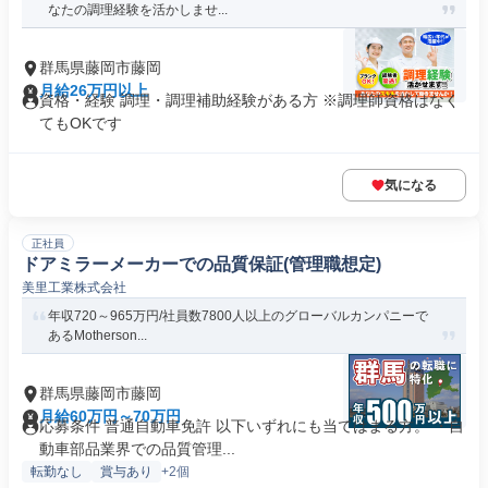
なたの調理経験を活かしませ...
群馬県藤岡市藤岡
月給26万円以上
資格・経験 調理・調理補助経験がある方 ※調理師資格はなく
てもOKです
気になる
正社員
ドアミラーメーカーでの品質保証(管理職想定)
美里工業株式会社
年収720～965万円/社員数7800人以上のグローバルカンパニーで
あるMotherson...
群馬県藤岡市藤岡
月給60万円～70万円
応募条件 普通自動車免許 以下いずれにも当てはまる方。 ・自
動車部品業界での品質管理...
転勤なし
賞与あり
+2個