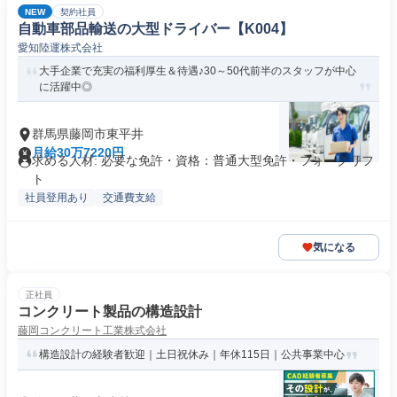
NEW
契約社員
自動車部品輸送の大型ドライバー【K004】
愛知陸運株式会社
大手企業で充実の福利厚生＆待遇♪30～50代前半のスタッフが中心
に活躍中◎
群馬県藤岡市東平井
月給30万7220円
求める人材: 必要な免許・資格：普通大型免許・フォークリフ
ト
社員登用あり
交通費支給
気になる
正社員
コンクリート製品の構造設計
藤岡コンクリート工業株式会社
構造設計の経験者歓迎｜土日祝休み｜年休115日｜公共事業中心