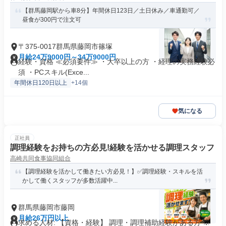
【群馬藤岡駅から車8分】年間休日123日／土日休み／車通勤可／
昼食が300円で注文可
〒375-0017群馬県藤岡市篠塚
月給24万9000円～34万9000円
経験・資格 ≪必須要件≫ ・大卒以上の方 ・経理の実務経験必
須 ・PCスキル(Exce...
年間休日120日以上
+14個
気になる
正社員
調理経験をお持ちの方必見!経験を活かせる調理スタッフ
高崎共同食事協同組合
【調理経験を活かして働きたい方必見！】✅調理経験・スキルを活
かして働くスタッフが多数活躍中...
群馬県藤岡市藤岡
月給26万円以上
求める人材: 【資格・経験】 調理・調理補助経験がある方 ※