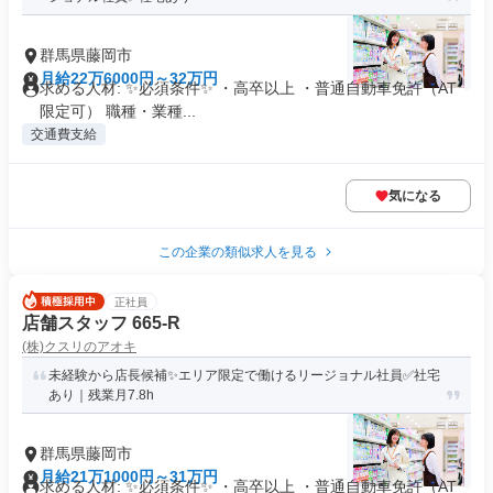
群馬県藤岡市
月給22万6000円～32万円
求める人材: ✨必須条件✨ ・高卒以上 ・普通自動車免許（AT
限定可） 職種・業種...
交通費支給
気になる
この企業の類似求人を見る
正社員
店舗スタッフ 665-R
(株)クスリのアオキ
未経験から店長候補✨エリア限定で働けるリージョナル社員✅社宅
あり｜残業月7.8h
群馬県藤岡市
月給21万1000円～31万円
求める人材: ✨必須条件✨ ・高卒以上 ・普通自動車免許（AT