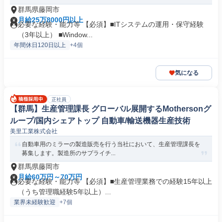
群馬県藤岡市
月給25万8000円以上
必要な経験・能力等 【必須】■ITシステムの運用・保守経験
（3年以上） ■Window...
年間休日120日以上
+4個
気になる
正社員
【群馬】生産管理課長 グローバル展開するMothersonグ
ループ/国内シェアトップ 自動車/輸送機器生産技術
美里工業株式会社
自動車用のミラーの製造販売を行う当社において、生産管理課長を
募集します。製造所のサプライチ...
群馬県藤岡市
月給60万円～70万円
必要な経験・能力等 【必須】■生産管理業務での経験15年以上
（うち管理職経験5年以上）...
業界未経験歓迎
+7個