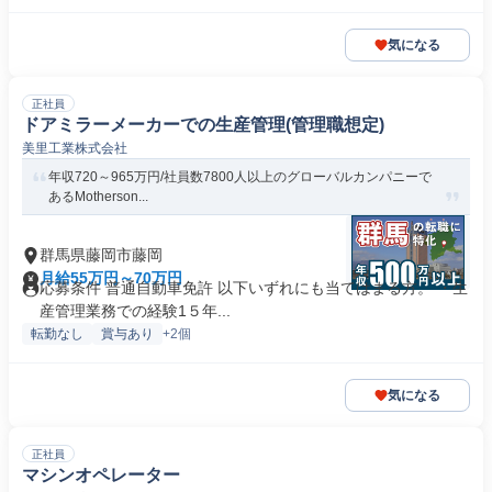
気になる
正社員
ドアミラーメーカーでの生産管理(管理職想定)
美里工業株式会社
年収720～965万円/社員数7800人以上のグローバルカンパニーで
あるMotherson...
群馬県藤岡市藤岡
月給55万円～70万円
応募条件 普通自動車免許 以下いずれにも当てはまる方。 ・生
産管理業務での経験1５年...
転勤なし
賞与あり
+2個
気になる
正社員
マシンオペレーター