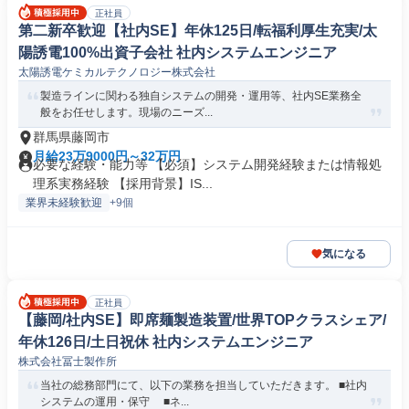
正社員
第二新卒歓迎【社内SE】年休125日/転福利厚生充実/太
陽誘電100%出資子会社 社内システムエンジニア
太陽誘電ケミカルテクノロジー株式会社
製造ラインに関わる独自システムの開発・運用等、社内SE業務全
般をお任せします。現場のニーズ...
群馬県藤岡市
月給23万9000円～32万円
必要な経験・能力等 【必須】システム開発経験または情報処
理系実務経験 【採用背景】IS...
業界未経験歓迎
+9個
気になる
正社員
【藤岡/社内SE】即席麺製造装置/世界TOPクラスシェア/
年休126日/土日祝休 社内システムエンジニア
株式会社冨士製作所
当社の総務部門にて、以下の業務を担当していただきます。 ■社内
システムの運用・保守 ■ネ...