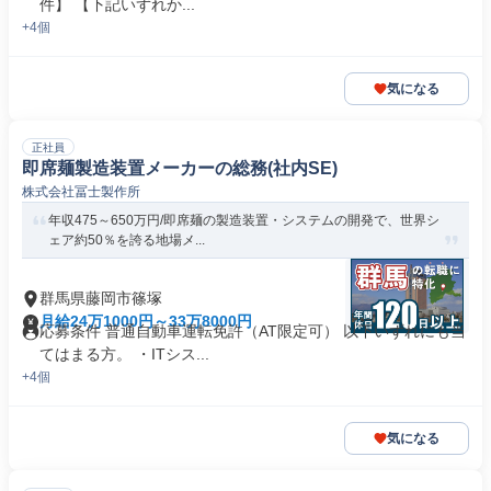
件】 【下記いずれか...
+4個
気になる
正社員
即席麺製造装置メーカーの総務(社内SE)
株式会社冨士製作所
年収475～650万円/即席麺の製造装置・システムの開発で、世界シ
ェア約50％を誇る地場メ...
群馬県藤岡市篠塚
月給24万1000円～33万8000円
応募条件 普通自動車運転免許（AT限定可） 以下いずれにも当
てはまる方。 ・ITシス...
+4個
気になる