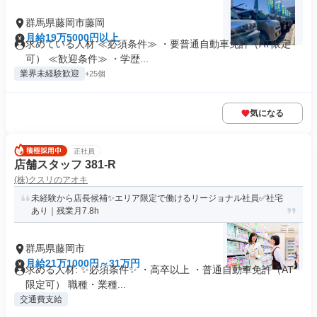
群馬県藤岡市藤岡
月給19万5000円以上
求めている人材 ≪必須条件≫ ・要普通自動車免許（AT限定
可） ≪歓迎条件≫ ・学歴...
業界未経験歓迎
+25個
気になる
正社員
店舗スタッフ 381-R
(株)クスリのアオキ
未経験から店長候補✨エリア限定で働けるリージョナル社員✅社宅
あり｜残業月7.8h
群馬県藤岡市
月給21万1000円～31万円
求める人材: ✨必須条件✨ ・高卒以上 ・普通自動車免許（AT
限定可） 職種・業種...
交通費支給