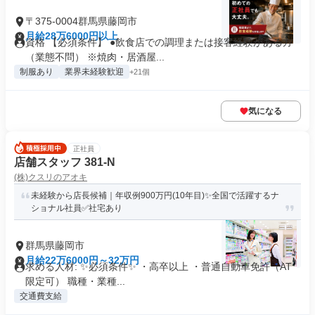
〒375-0004群馬県藤岡市
月給28万6000円以上
資格 【必須条件】 ●飲食店での調理または接客経験がある方
（業態不問） ※焼肉・居酒屋...
制服あり
業界未経験歓迎
+21個
気になる
正社員
店舗スタッフ 381-N
(株)クスリのアオキ
未経験から店長候補｜年収例900万円(10年目)✨全国で活躍するナ
ショナル社員✅社宅あり
群馬県藤岡市
月給22万6000円～32万円
求める人材: ✨必須条件✨ ・高卒以上 ・普通自動車免許（AT
限定可） 職種・業種...
交通費支給