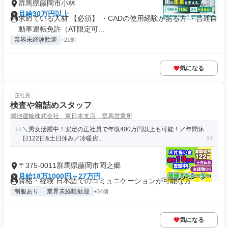
群馬県藤岡市小林
月給30万円以上
求めている人材 【必須】 ・CADの使用経験がある方 ・普通自
動車運転免許（AT限定可...
業界未経験歓迎
+21個
気になる
正社員
検査や箱詰めスタッフ
鴻池運輸株式会社 東日本支店 群馬営業所
＼男女活躍中！安定の正社員で年収400万円以上も可能！／年間休
日122日&土日休み／冷暖房...
〒375-0011群馬県藤岡市岡之郷
月給18万1000円～27万円
資格・経験 日本語でのコミュニケーションが可能な方
制服あり
業界未経験歓迎
+34個
気になる