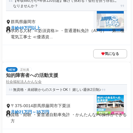
【年収680万可×年休120日超】稼げて休める！会社を担う存在に
なりませんか？
群馬県藤岡市
月給49万円以上
求める人材: ≪必須資格≫ ・普通運転免許（AT可） ・第二種
電気工事士 ≪優遇資...
気になる
NEW
正社員
知的障害者への活動支援
社会福祉法人かんな会
無資格・未経験からのスタートOK！ 嬉しい週休2日制♪
〒375-0014群馬県藤岡市下栗須
月給21万円～35万円
資格・経験 ・要普通自動車免許 ・かんたんなPC操作ができる
方