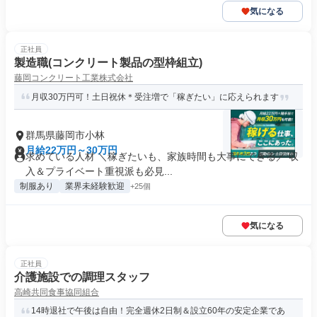
気になる
正社員
製造職(コンクリート製品の型枠組立)
藤岡コンクリート工業株式会社
月収30万円可！土日祝休＊受注増で「稼ぎたい」に応えられます
群馬県藤岡市小林
月給22万円～30万円
求めている人材 ＼稼ぎたいも、家族時間も大事にできる／ 収
入＆プライベート重視派も必見...
制服あり
業界未経験歓迎
+25個
気になる
正社員
介護施設での調理スタッフ
高崎共同食事協同組合
14時退社で午後は自由！完全週休2日制＆設立60年の安定企業であ