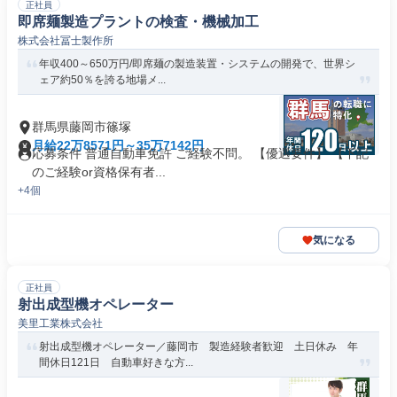
正社員
即席麺製造プラントの検査・機械加工
株式会社冨士製作所
年収400～650万円/即席麺の製造装置・システムの開発で、世界シ
ェア約50％を誇る地場メ...
群馬県藤岡市篠塚
月給22万8571円～35万7142円
応募条件 普通自動車免許 ご経験不問。 【優遇要件】 【下記
のご経験or資格保有者...
+4個
気になる
正社員
射出成型機オペレーター
美里工業株式会社
射出成型機オペレーター／藤岡市 製造経験者歓迎 土日休み 年
間休日121日 自動車好きな方...