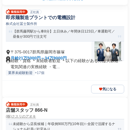
正社員
即席麺製造プラントでの電機設計
株式会社冨士製作所
【群馬藤岡駅から車8分】土日休み／年間休日123日／車通勤可／
昼食が300円で注文可
〒375-0017群馬県藤岡市篠塚
月給21万5000円～34万9000円
経験・資格 ＊未経験者歓迎 ＊以下の経験がある方は大歓迎 ・
電気関連の実務経験 ・電...
業界未経験歓迎
+17個
気になる
正社員
店舗スタッフ 866-N
(株)クスリのアオキ
未経験から店長候補｜年収例900万円(10年目)✨全国で活躍するナ
ショナル社員✅社宅あり