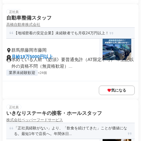
正社員
自動車整備スタッフ
高橋自動車株式会社
【地域密着の安定企業】未経験者でも月収24万円以上！
群馬県藤岡市藤岡
月給19万5000円以上
求めている人材 《必須》要普通免許（AT限定不可） ※上記以
外の資格不問（無資格歓迎）...
業界未経験歓迎
+24個
気になる
正社員
いきなりステーキの接客・ホールスタッフ
株式会社ペッパーフードサービス
「正社員経験がない」より、「飲食を続けてきた」ことが価値にな
る。最短1年で店長へ。年間休日...