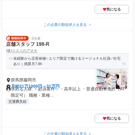
気になる
この企業の類似求人を見る
正社員
店舗スタッフ 198-R
(株)クスリのアオキ
未経験から店長候補✨エリア限定で働けるリージョナル社員✅社宅
あり｜残業月7.8h
群馬県藤岡市
月給21万1000円～31万円
求める人材: ✨必須条件✨ ・高卒以上 ・普通自動車免許（AT
限定可） 職種・業種...
交通費支給
気になる
この企業の類似求人を見る