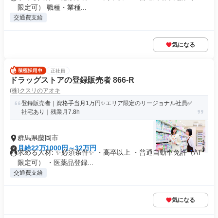
限定可） 職種・業種...
交通費支給
気になる
正社員
ドラッグストアの登録販売者 866-R
(株)クスリのアオキ
登録販売者｜資格手当月1万円✨エリア限定のリージョナル社員✅
社宅あり｜残業月7.8h
群馬県藤岡市
月給22万1000円～32万円
求める人材: ✨必須条件✨ ・高卒以上 ・普通自動車免許（AT
限定可） ・医薬品登録...
交通費支給
気になる