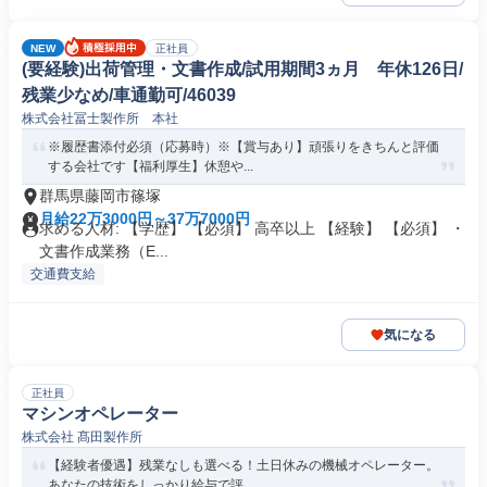
NEW
正社員
(要経験)出荷管理・文書作成/試用期間3ヵ月 年休126日/
残業少なめ/車通勤可/46039
株式会社冨士製作所 本社
※履歴書添付必須（応募時）※【賞与あり】頑張りをきちんと評価
する会社です【福利厚生】休憩や...
群馬県藤岡市篠塚
月給22万3000円～37万7000円
求める人材: 【学歴】 【必須】 高卒以上 【経験】 【必須】 ・
文書作成業務（E...
交通費支給
気になる
正社員
マシンオペレーター
株式会社 髙田製作所
【経験者優遇】残業なしも選べる！土日休みの機械オペレーター。
あなたの技術をしっかり給与で評...