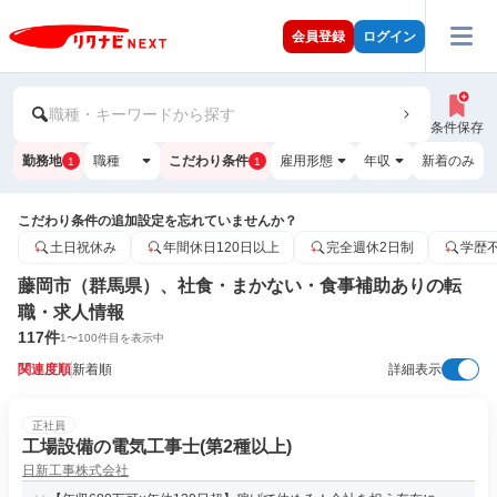
会員登録
ログイン
職種・キーワードから探す
条件保存
勤務地
職種
こだわり条件
雇用形態
年収
新着のみ
1
1
こだわり条件の追加設定を忘れていませんか？
土日祝休み
年間休日120日以上
完全週休2日制
学歴
藤岡市（群馬県）、社食・まかない・食事補助ありの転
職・求人情報
117
件
1
〜
100
件目を表示中
関連度順
新着順
詳細表示
正社員
工場設備の電気工事士(第2種以上)
日新工事株式会社