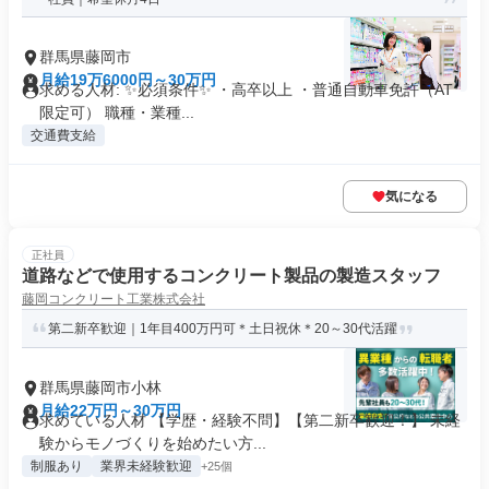
群馬県藤岡市
月給19万6000円～30万円
求める人材: ✨必須条件✨ ・高卒以上 ・普通自動車免許（AT
限定可） 職種・業種...
交通費支給
気になる
正社員
道路などで使用するコンクリート製品の製造スタッフ
藤岡コンクリート工業株式会社
第二新卒歓迎｜1年目400万円可＊土日祝休＊20～30代活躍
群馬県藤岡市小林
月給22万円～30万円
求めている人材 【学歴・経験不問】【第二新卒歓迎！】 未経
験からモノづくりを始めたい方...
制服あり
業界未経験歓迎
+25個