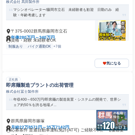
株式会社 髙田製作所
マシンオペレーター/藤岡市立石 未経験者も歓迎 日勤のみ 経
験・年齢考慮します
〒375-0002群馬県藤岡市立石
年俸280万円～340万円
資格・経験 未経験者OK
制服あり
バイク通勤OK
+7個
気になる
正社員
即席麺製造プラントの出荷管理
株式会社冨士製作所
年収400～650万円/即席麺の製造装置・システムの開発で、世界シ
ェア約50％を誇る地場メ...
群馬県藤岡市篠塚
月給22万8571円～35万7142円
応募条件 普通自動車運転免許(AT可) ご経験不問。 【優遇要