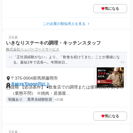
気になる
この企業の類似求人を見る
正社員
いきなりステーキの調理・キッチンスタッフ
株式会社ペッパーフードサービス
「正社員経験がない」より、「飲食を続けてきた」ことが価値にな
る。最短1年で店長へ。年間休日...
〒375-0004群馬県藤岡市
月給28万6000円以上
資格 【必須条件】 ●飲食店での調理または接客経験がある方
（業態不問） ※焼肉・居酒屋...
制服あり
業界未経験歓迎
+21個
気になる
正社員