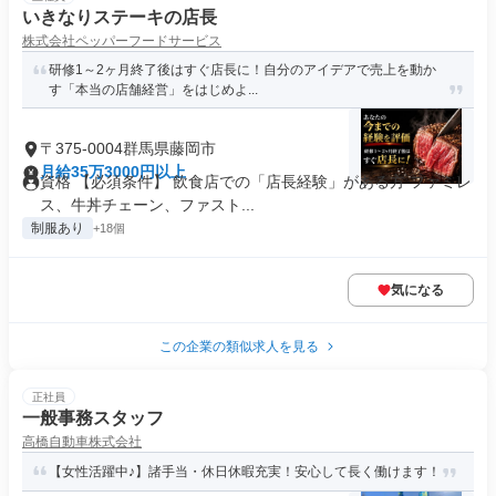
いきなりステーキの店長
株式会社ペッパーフードサービス
研修1～2ヶ月終了後はすぐ店長に！自分のアイデアで売上を動か
す「本当の店舗経営」をはじめよ...
〒375-0004群馬県藤岡市
月給35万3000円以上
資格 【必須条件】 飲食店での「店長経験」がある方 ファミレ
ス、牛丼チェーン、ファスト...
制服あり
+18個
気になる
この企業の類似求人を見る
正社員
一般事務スタッフ
高橋自動車株式会社
【女性活躍中♪】諸手当・休日休暇充実！安心して長く働けます！