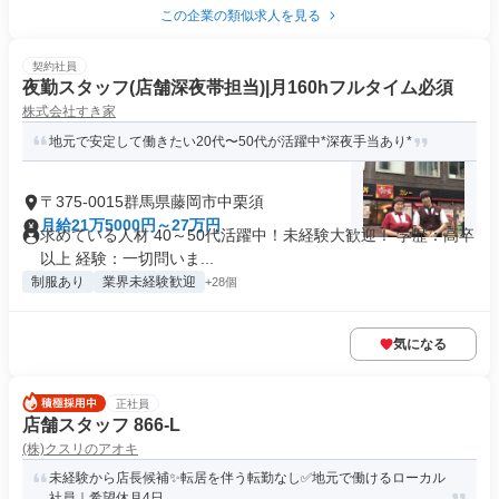
この企業の類似求人を見る
契約社員
夜勤スタッフ(店舗深夜帯担当)|月160hフルタイム必須
株式会社すき家
地元で安定して働きたい20代〜50代が活躍中*深夜手当あり*
〒375-0015群馬県藤岡市中栗須
月給21万5000円～27万円
求めている人材 40～50代活躍中！未経験大歓迎！ 学歴：高卒
以上 経験：一切問いま...
制服あり
業界未経験歓迎
+28個
気になる
正社員
店舗スタッフ 866-L
(株)クスリのアオキ
未経験から店長候補✨転居を伴う転勤なし✅地元で働けるローカル
社員｜希望休月4日