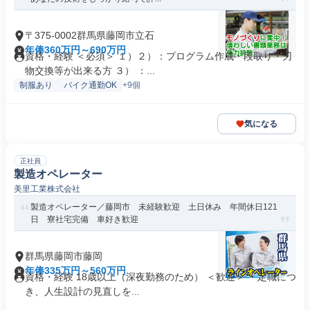
〒375-0002群馬県藤岡市立石
年俸360万円～690万円
資格・経験 ＜必須＞ １）２）：プログラム作成・段取り・刃
物交換等が出来る方 ３） ：...
制服あり
バイク通勤OK
+9個
気になる
正社員
製造オペレーター
美里工業株式会社
製造オペレーター／藤岡市 未経験歓迎 土日休み 年間休日121
日 寮社宅完備 車好き歓迎
群馬県藤岡市藤岡
年俸335万円～560万円
資格・経験 18歳以上（深夜勤務のため） ＜歓迎＞ ・定職につ
き、人生設計の見直しを...