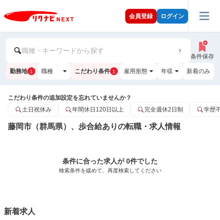
会員登録
ログイン
職種・キーワードから探す
条件保存
勤務地
職種
こだわり条件
雇用形態
年収
新着のみ
1
1
こだわり条件の追加設定を忘れていませんか？
土日祝休み
年間休日120日以上
完全週休2日制
学歴
藤岡市（群馬県）、歩合給ありの転職・求人情報
条件に合った求人が 0件でした
検索条件を緩めて、再度検索してください
新着求人