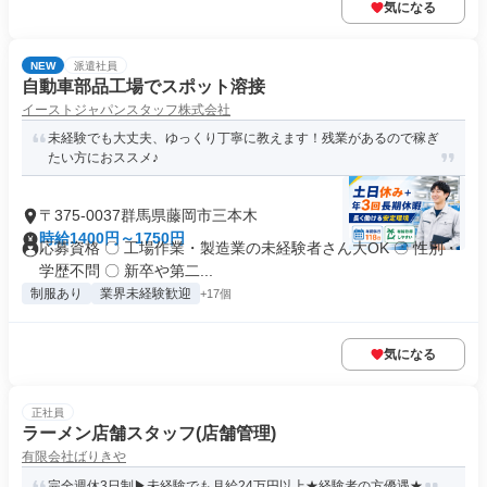
気になる
NEW
派遣社員
自動車部品工場でスポット溶接
イーストジャパンスタッフ株式会社
未経験でも大丈夫、ゆっくり丁寧に教えます！残業があるので稼ぎ
たい方におススメ♪
〒375-0037群馬県藤岡市三本木
時給1400円～1750円
応募資格 〇 工場作業・製造業の未経験者さん大OK 〇 性別・
学歴不問 〇 新卒や第二...
制服あり
業界未経験歓迎
+17個
気になる
正社員
ラーメン店舗スタッフ(店舗管理)
有限会社ばりきや
完全週休3日制▶未経験でも月給24万円以上★経験者の方優遇★