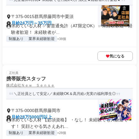
〒375-0015群馬県藤岡市中栗須
月給24万円～35万円
求めている人材 ✅要普通免許（AT限定OK） ✅未経験歓迎！経
験者歓迎！ 未経験者が...
制服あり
業界未経験歓迎
+38個
気になる
正社員
携帯販売スタッフ
株式会社Ｎｅｗ Ｓｅｎｓｅ
＼正社員として安定♪／未経験OK＆高月給♪充実の福利厚生◎
〒375-0000群馬県藤岡市
月給28万5000円以上
求めている人材 【必須資格】 ・なし！ 未経験でも大歓迎で
す！ 笑顔とやる気さえあれ...
制服あり
業界未経験歓迎
+28個