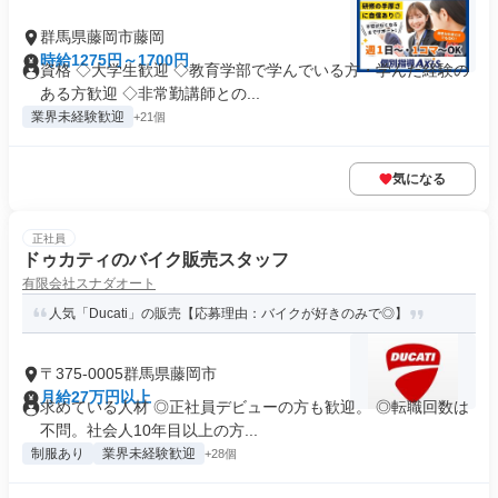
群馬県藤岡市藤岡
時給1275円～1700円
資格 ◇大学生歓迎 ◇教育学部で学んでいる方・学んだ経験の
ある方歓迎 ◇非常勤講師との...
業界未経験歓迎
+21個
気になる
正社員
ドゥカティのバイク販売スタッフ
有限会社スナダオート
人気「Ducati」の販売【応募理由：バイクが好きのみで◎】
〒375-0005群馬県藤岡市
月給27万円以上
求めている人材 ◎正社員デビューの方も歓迎。 ◎転職回数は
不問。社会人10年目以上の方...
制服あり
業界未経験歓迎
+28個