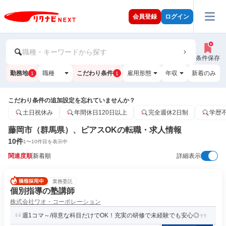
会員登録
ログイン
職種・キーワードから探す
条件保存
勤務地
職種
こだわり条件
雇用形態
年収
新着のみ
1
1
こだわり条件の追加設定を忘れていませんか？
土日祝休み
年間休日120日以上
完全週休2日制
学歴
藤岡市（群馬県）、ピアスOKの転職・求人情報
10
件
1
〜
10
件目を表示中
関連度順
新着順
詳細表示
業務委託
個別指導の塾講師
株式会社ワオ・コーポレーション
週1コマ～/得意な科目だけでOK！充実の研修で未経験でも安心◎