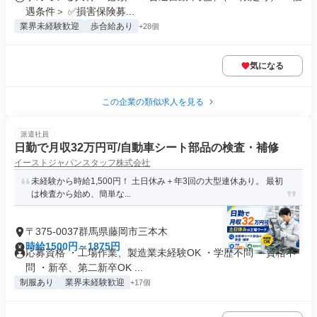
遇条件＞ ✅損害保険募...
業界未経験歓迎
歩合給あり
+28個
気になる
この企業の類似求人を見る
派遣社員
日勤で月収32万円可/自動車シート部品の検査・補修
イーストジャパンスタッフ株式会社
未経験から時給1,500円！ 土日休み＋年3回の大型連休あり。 最初
は検査から始め、簡単な...
〒375-0037群馬県藤岡市三本木
時給1500円～1875円
応募資格 ・工場作業、製造業未経験OK ・学歴不問 ・資格不
問 ・新卒、第二新卒OK ...
制服あり
業界未経験歓迎
+17個