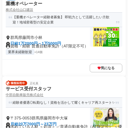
重機オペレーター
株式会社山口建設
【重機オペレーター経験者募集】 即戦力として活躍したい方歓
迎！地域密着型の安定企業
群馬県藤岡市小林
日給1万2000円～1万5000円
資格・経験 普通自動車免許（AT限定不可）
業界未経験歓迎
+14個
気になる
正社員
サービス受付スタッフ
中部自動車販売株式会社
経験者優遇◎転勤なし！資格を活かして耀くキャリア再スタート✨
〒375-0053群馬県藤岡市中大塚
月給20万7000円～23万円
求めている人材 ＜必須＞ ✅普通自動車免許（AT限定可） ＜優