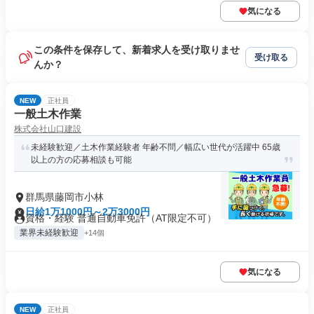
気になる
この条件を保存して、新着求人を受け取りませ
受け取る
んか？
NEW
正社員
一般土木作業
株式会社山口建設
未経験歓迎／土木作業経験者 年齢不問／幅広い世代が活躍中 65歳
以上の方の応募相談も可能
群馬県藤岡市小林
日給1万1000円～2万3000円
資格・経験 普通自動車免許（AT限定不可）
業界未経験歓迎
+14個
気になる
NEW
正社員