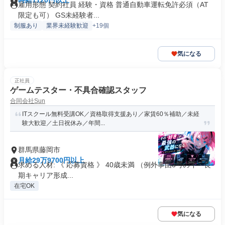
時給1120円以上
雇用形態 契約社員 経験・資格 普通自動車運転免許必須（AT
限定も可） GS未経験者...
制服あり
業界未経験歓迎
+19個
気になる
正社員
ゲームテスター・不具合確認スタッフ
合同会社Sun
ITスクール無料受講OK／資格取得支援あり／家賃60％補助／未経
験大歓迎／土日祝休み／年間...
群馬県藤岡市
月給29万9700円以上
求める人材: 《 応募資格 》 40歳未満 （例外事由3号のイ・長
期キャリア形成...
在宅OK
気になる