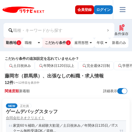
会員登録
ログイン
職種・キーワードから探す
条件保存
勤務地
職種
こだわり条件
雇用形態
年収
新着のみ
1
1
こだわり条件の追加設定を忘れていませんか？
土日祝休み
年間休日120日以上
完全週休2日制
学歴
藤岡市（群馬県）、出張なしの転職・求人情報
12
件
1
〜
12
件目を表示中
関連度順
新着順
詳細表示
NEW
正社員
ゲームデバッグスタッフ
合同会社ネオクリエイト
家賃60％補助／未経験大歓迎／土日祝休み／年間休日135日／ITス
クール無料受講OK／資格...