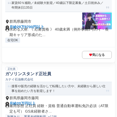
家賃60％補助／未経験大歓迎／40歳以下限定募集／土日祝休み／
年間休日135日
群馬県藤岡市
月給29万9700円以上
求める人材: 《 応募資格 》 40歳未満（例外事由3号のイ・長
期キャリア形成のた...
在宅OK
気になる
正社員
ガソリンスタンド正社員
カナイ石油株式会社
接客や販売の経験を活かして転職したい方や、未経験から新しい仕
事を始めたい方を歓迎します！
群馬県藤岡市藤岡
月給20万円以上
雇用形態 正社員 経験・資格 普通自動車運転免許必須（AT限
定も可） GS未経験者さ...
制服あり
業界未経験歓迎
+17個