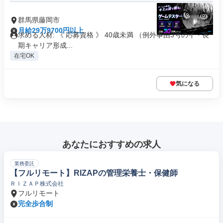
群馬県藤岡市
月給29万9700円以上
求める人材: 《 応募資格 》 40歳未満 （例外事由3号のイ・長
期キャリア形成...
在宅OK
気になる
あなたにおすすめの求人
業務委託
【フルリモート】RIZAPの管理栄養士・保健師
ＲＩＺＡＰ株式会社
フルリモート
完全歩合制