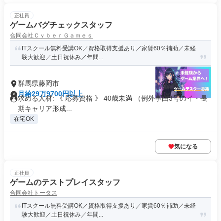
正社員
ゲームバグチェックスタッフ
合同会社ＣｙｂｅｒＧａｍｅｓ
ITスクール無料受講OK／資格取得支援あり／家賃60％補助／未経
験大歓迎／土日祝休み／年間...
群馬県藤岡市
月給29万9700円以上
求める人材: 《 応募資格 》 40歳未満 （例外事由3号のイ・長
期キャリア形成...
在宅OK
気になる
正社員
ゲームのテストプレイスタッフ
合同会社トータス
ITスクール無料受講OK／資格取得支援あり／家賃60％補助／未経
験大歓迎／土日祝休み／年間...