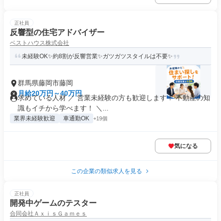
正社員
反響型の住宅アドバイザー
ベストハウス株式会社
未経験OK✨約8割が反響営業✨ガツガツスタイルは不要✨
群馬県藤岡市藤岡
月給20万円～40万円
求めている人材 ／ 営業未経験の方も歓迎します！ 不動産の知
識もイチから学べます！ ＼...
業界未経験歓迎
車通勤OK
+19個
気になる
この企業の類似求人を見る
正社員
開発中ゲームのテスター
合同会社ＡｘｉｓＧａｍｅｓ