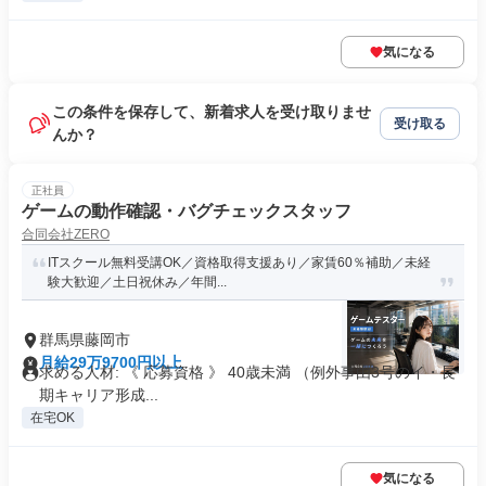
気になる
この条件を保存して、新着求人を受け取りませ
受け取る
んか？
正社員
ゲームの動作確認・バグチェックスタッフ
合同会社ZERO
ITスクール無料受講OK／資格取得支援あり／家賃60％補助／未経
験大歓迎／土日祝休み／年間...
群馬県藤岡市
月給29万9700円以上
求める人材: 《 応募資格 》 40歳未満 （例外事由3号のイ・長
期キャリア形成...
在宅OK
気になる