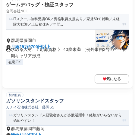
ゲームデバッグ・検証スタッフ
合同会社NEO
ITスクール無料受講OK／資格取得支援あり／家賃60％補助／未経
験大歓迎／土日祝休み／年間...
群馬県藤岡市
月給29万9700円以上
求める人材: 《 応募資格 》 40歳未満 （例外事由3号のイ・長
期キャリア形成...
在宅OK
気になる
契約社員
ガソリンスタンドスタッフ
カナイ石油株式会社 藤岡SS
ガソリンスタンド未経験者さんが多数活躍中！経験がいらないから
始めやすい！
群馬県藤岡市藤岡