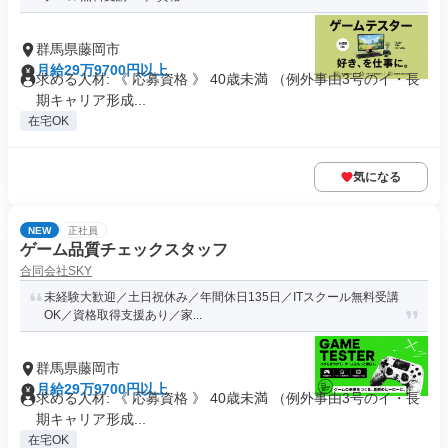
群馬県藤岡市
月給29万9700円以上
求める人材: 《 応募資格 》 40歳未満 （例外事由3号のイ・長
期キャリア形成...
在宅OK
気になる
NEW
正社員
ゲーム品質チェックスタッフ
合同会社SKY
未経験大歓迎／土日祝休み／年間休日135日／ITスクール無料受講
OK／資格取得支援あり／家...
群馬県藤岡市
月給29万9700円以上
求める人材: 《 応募資格 》 40歳未満 （例外事由3号のイ・長
期キャリア形成...
在宅OK