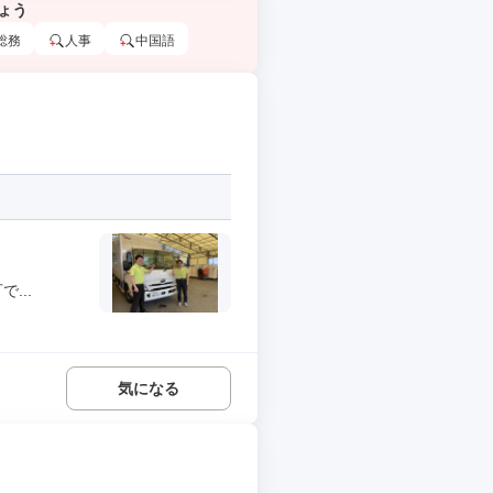
ょう
総務
人事
中国語
...
気になる