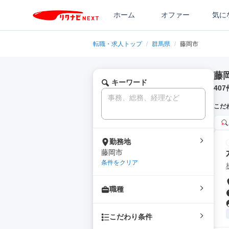
ホーム
オファー
気に
転職・求人トップ
/
群馬県
/
藤岡市
藤
キーワード
407
こだ
勤務地
藤岡市
条件をクリア
職種
こだわり条件