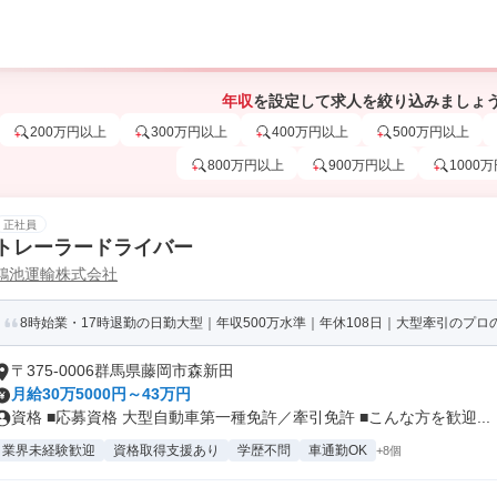
年収
を設定して求人を絞り込みましょ
200万円以上
300万円以上
400万円以上
500万円以上
800万円以上
900万円以上
1000
正社員
トレーラードライバー
鴻池運輸株式会社
8時始業・17時退勤の日勤大型｜年収500万水準｜年休108日｜大型牽引のプロ
〒375-0006群馬県藤岡市森新田
月給30万5000円～43万円
資格 ■応募資格 大型自動車第一種免許／牽引免許 ■こんな方を歓迎...
業界未経験歓迎
資格取得支援あり
学歴不問
車通勤OK
+8個