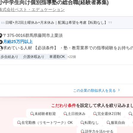
小中学生向け個別指導塾の総合職(経験者募集)
株式会社ベスト・エデュケーション
日曜+月2回土曜休み+月末休み｜配属は希望を考慮【転勤なし】
〒375-0016群馬県藤岡市上栗須
月給25万円以上
求めている人材 【必須条件】 ・塾・教育業界での指導経験をお持ちの方 
歩合給あり
介護休暇あり
車通勤OK
+22個
この企業の類似求人を見る
こだわり条件
を設定して求人を絞り込みま
未経験者歓迎
土日祝休み
完全週休2日制
在宅勤務（リモートワーク）OK
転勤なし
服装自由
語学力を活かせる