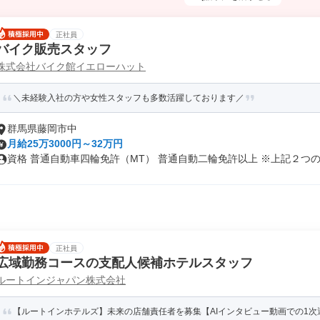
正社員
バイク販売スタッフ
株式会社バイク館イエローハット
＼未経験入社の方や女性スタッフも多数活躍しております／
群馬県藤岡市中
月給25万3000円～32万円
資格 普通自動車四輪免許（MT） 普通自動二輪免許以上 ※上記２つの資
正社員
広域勤務コースの支配人候補ホテルスタッフ
ルートインジャパン株式会社
【ルートインホテルズ】未来の店舗責任者を募集【AIインタビュー動画での1次