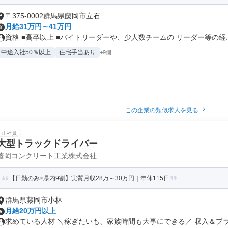
〒375-0002群馬県藤岡市立石
月給31万円～41万円
資格 ■高卒以上 ■バイトリーダーや、少人数チームの リーダー等の経..
中途入社50％以上
住宅手当あり
+9個
この企業の類似求人を見る
正社員
大型トラックドライバー
藤岡コンクリート工業株式会社
【日勤のみ×県内9割】実質月収28万～30万円｜年休115日
群馬県藤岡市小林
月給20万円以上
求めている人材 ＼稼ぎたいも、家族時間も大事にできる／ 収入＆プライ