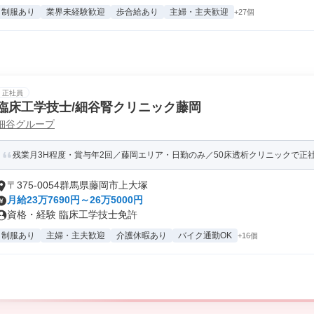
制服あり
業界未経験歓迎
歩合給あり
主婦・主夫歓迎
+27個
正社員
臨床工学技士/細谷腎クリニック藤岡
細谷グループ
残業月3H程度・賞与年2回／藤岡エリア・日勤のみ／50床透析クリニックで正
〒375-0054群馬県藤岡市上大塚
月給23万7690円～26万5000円
資格・経験 臨床工学技士免許
制服あり
主婦・主夫歓迎
介護休暇あり
バイク通勤OK
+16個