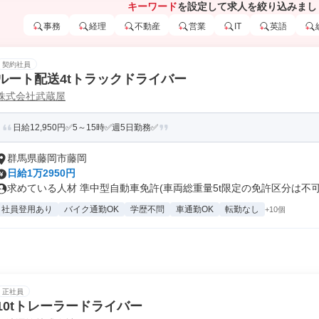
キーワード
を設定して求人を絞り込みまし
事務
経理
不動産
営業
IT
英語
契約社員
ルート配送4tトラックドライバー
株式会社武蔵屋
日給12,950円✅5～15時✅週5日勤務✅
群馬県藤岡市藤岡
日給1万2950円
求めている人材 準中型自動車免許(車両総重量5t限定の免許区分は不可で
社員登用あり
バイク通勤OK
学歴不問
車通勤OK
転勤なし
+10個
正社員
10tトレーラードライバー