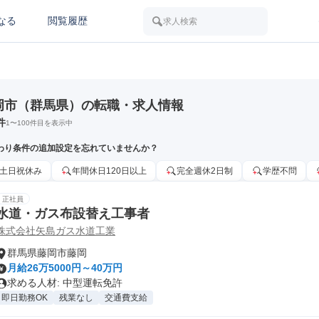
なる
閲覧履歴
求人検索
岡市（群馬県）の転職・求人情報
件
1
〜
100
件目を表示中
わり条件の追加設定を忘れていませんか？
土日祝休み
年間休日120日以上
完全週休2日制
学歴不問
正社員
水道・ガス布設替え工事者
株式会社矢島ガス水道工業
群馬県藤岡市藤岡
月給26万5000円～40万円
求める人材: 中型運転免許
即日勤務OK
残業なし
交通費支給