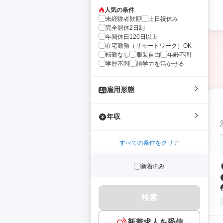
人気の条件
未経験者歓迎
土日祝休み
完全週休2日制
年間休日120日以上
在宅勤務（リモートワーク）OK
転勤なし
服装自由
年齢不問
学歴不問
語学力を活かせる
雇用形態
年収
すべての条件をクリア
新着のみ
検索
新着求人を受信