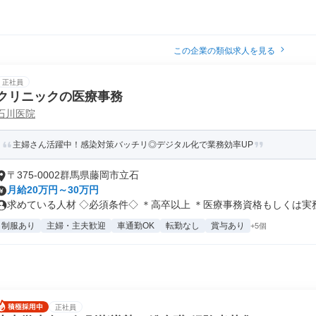
この企業の類似求人を見る
正社員
クリニックの医療事務
石川医院
主婦さん活躍中！感染対策バッチリ◎デジタル化で業務効率UP
〒375-0002群馬県藤岡市立石
月給20万円～30万円
求めている人材 ◇必須条件◇ ＊高卒以上 ＊医療事務資格もしくは実務経
制服あり
主婦・主夫歓迎
車通勤OK
転勤なし
賞与あり
+5個
正社員