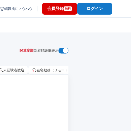
会員登録
ログイン
転職成功ノウハウ
無料
関連度順
新着順
詳細表示
未経験者歓迎
在宅勤務（リモートワーク）OK
家賃補助・住宅手当