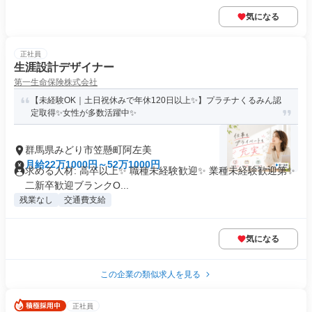
気になる
正社員
生涯設計デザイナー
第一生命保険株式会社
【未経験OK｜土日祝休みで年休120日以上✨】プラチナくるみん認
定取得✨女性が多数活躍中✨
群馬県みどり市笠懸町阿左美
月給22万1000円～52万1000円
求める人材: 高卒以上✨ 職種未経験歓迎✨ 業種未経験歓迎第✨
二新卒歓迎ブランクO...
残業なし
交通費支給
気になる
この企業の類似求人を見る
正社員