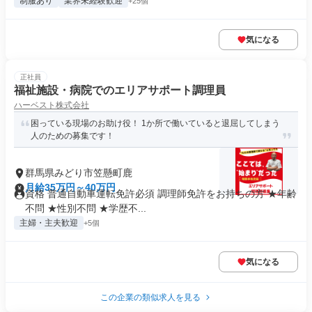
制服あり
業界未経験歓迎
+25個
気になる
正社員
福祉施設・病院でのエリアサポート調理員
ハーベスト株式会社
困っている現場のお助け役！ 1か所で働いていると退屈してしまう
人のための募集です！
群馬県みどり市笠懸町鹿
月給35万円～40万円
資格 普通自動車運転免許必須 調理師免許をお持ちの方 ★年齢
不問 ★性別不問 ★学歴不...
主婦・主夫歓迎
+5個
気になる
この企業の類似求人を見る