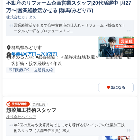
不動産のリフォーム企画営業スタッフ|20代活躍中 |月27
万〜|営業経験活かせる |群馬(みどり市)
株式会社カチタス
営業経験活かせます◎中古住宅の仕入れ～リフォーム〜販売までト
ータルで一軒をプロデュース！マ...
群馬県みどり市
年俸400万円～700万円
求める人材: ■必要経験：＜業界未経験歓迎＞ ・営業経験・顧
客折衝・接客経験が1年以...
即日勤務OK
交通費支給
気になる
契約社員
惣菜加工技術スタッフ
株式会社ベイシア
年2回の賞与や決算賞与でしっかり稼げる◎ベイシアの惣菜加工技
術スタッフ（店舗専任社員）求人