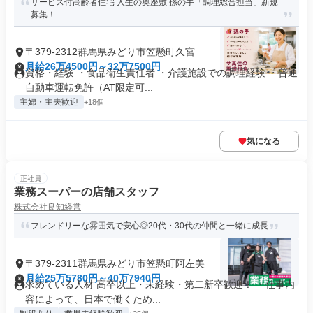
サービス付高齢者住宅 人生の奥座敷 孫の手「調理総合担当」新規
募集！
〒379-2312群馬県みどり市笠懸町久宮
月給26万4500円～32万7500円
資格・経験 ・食品衛生責任者 ・介護施設での調理経験 ・普通
自動車運転免許（AT限定可...
主婦・主夫歓迎
+18個
気になる
正社員
業務スーパーの店舗スタッフ
株式会社良知経営
フレンドリーな雰囲気で安心◎20代・30代の仲間と一緒に成長
〒379-2311群馬県みどり市笠懸町阿左美
月給25万5780円～40万7940円
求めている人材 高卒以上・未経験・第二新卒歓迎！ ・仕事内
容によって、日本で働くため...