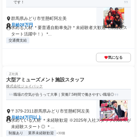
です！
群馬県みどり市笠懸町阿左美
月給28万円
求める人材: * 要普通自動車免許 * 未経験者大歓迎（未経験ス
タート活躍中！） *...
交通費支給
気になる
正社員
大型アミューズメント施設スタッフ
株式会社ジョイパック
職場の空気が合うって大事｜実働7.5時間で働きやすい職場◎
〒379-2311群馬県みどり市笠懸町阿左美
月給24万円以上
求めている人材 ＊未経験歓迎 ※2025年入社スタッフの66％が
未経験スタート◎ ＊...
制服あり
業界未経験歓迎
+30個