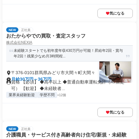
気になる
NEW
正社員
おたからやでの買取・査定スタッフ
株式会社NEXIA
未経験スタートでも初年度年収430万円が可能！昇給年2回・賞与
年2回！残業少なめ月3時間程...
〒376-0101群馬県みどり市大間々町大間々
月給30万円～36万円
資格 【必須】 ◆高卒以上 ◆普通自動車運転免許（AT限定
可） 【歓迎】 ◆未経験者...
業界未経験歓迎
学歴不問
+12個
気になる
NEW
正社員
介護職員・サービス付き高齢者向け住宅/新規・未経験