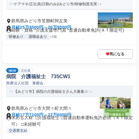
ケアマネ/正社員(日勤のみ)/みどり市/研修制度充実
群馬県みどり市笠懸町阿左美
月給25万4500円～26万9500円
経験・資格 *介護支援専門員 *普通自動車免許(ＡＴ限定可)
研修あり
退職金あり
+2個
気になる
NEW
正社員
病院 介護福祉士 735CW1
医療法人社団 東郷会
【みどり市】病院の介護福祉士さん大募集☆
群馬県みどり市大間々町大間々
月給17万7100円～22万6000円
求める人材: □介護福祉士 □普通自動車運転免許必須（ＡＴ限定
可） □未経験可
交通費支給