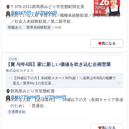
〒379-2311群馬県みどり市笠懸町阿左美
月給26万円～43万6000円
求めている人材 学歴不問／職種未経験歓迎／業種未経験歓迎
／社会人未経験歓迎／第二新卒歓...
制服あり
業界未経験歓迎
+36個
気になる
正社員
【賞 与年4回】家に新しい価値を吹き込む企画営業
株式会社カチタス
【39歳以下の方】未経験スタート90%超！＼成果は年8回の報酬で
還元／業界No.1の安定基...
群馬県みどり市笠懸町鹿
月給27万6000円～37万5000円
求める人材: 【必須条件】 ・39歳以下の方（長期キャリア形成
のため） ・普通自...
交通費支給
気になる