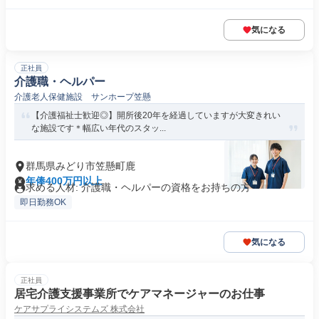
気になる
正社員
介護職・ヘルパー
介護老人保健施設 サンホープ笠懸
【介護福祉士歓迎◎】開所後20年を経過していますが大変きれい
な施設です＊幅広い年代のスタッ...
群馬県みどり市笠懸町鹿
年俸400万円以上
求める人材: 介護職・ヘルパーの資格をお持ちの方
即日勤務OK
気になる
正社員
居宅介護支援事業所でケアマネージャーのお仕事
ケアサプライシステムズ 株式会社