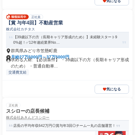
気になる
正社員
【賞 与年4回】不動産営業
株式会社カチタス
【39歳以下の方（長期キャリア形成のため）】未経験スタート9
0%超！✅12年連続業界No....
群馬県みどり市笠懸町鹿
月給27万6000円～37万5000円
求める人材: 【必須条件】 ・39歳以下の方（長期キャリア形成
のため） ・普通自動車...
交通費支給
気になる
正社員
スシローの店長候補
株式会社あきんどスシロー
店長の平均年収642万円◎賞与年3回◎チーム一丸の店舗運営！