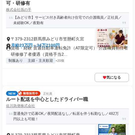
可・研修有
株式会社孫の手
【みどり市】サービス付き高齢者向け住宅での介護職員／正社員／
未経験OK／夜勤有
〒379-2312群馬県みどり市笠懸町久宮
月給23万円～34万2100円
資格・経験 普通自動車運転免許（AT限定可） 介護職員初任者
研修修了者優遇（資格手当2...
制服あり
主婦・主夫歓迎
+20個
気になる
NEW
正社員
ルート配送を中心としたドライバー職
佐川急便株式会社
普通免許で応募OK／夜間配送なし／転居を伴う転勤なし／482万
円以上も可能！