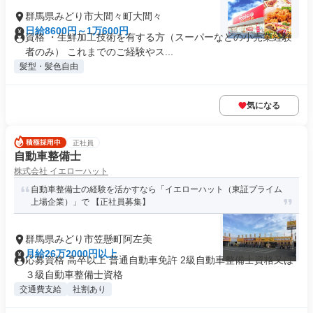
群馬県みどり市大間々町大間々
日給8600円～1万600円
資格 ・生鮮加工技術を有する方（スーパーなどの小売業経験
者のみ） これまでのご経験やス...
髪型・髪色自由
気になる
正社員
自動車整備士
株式会社 イエローハット
自動車整備士の経験を活かすなら「イエローハット（東証プライム
上場企業）」で 【正社員募集】
群馬県みどり市笠懸町阿左美
月給26万2000円以上
応募資格 高卒以上 普通自動車免許 2級自動車整備士資格又は
３級自動車整備士資格
交通費支給
社割あり