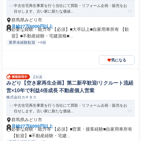
中古住宅再生事業を行う当社にて買取・リフォーム企画・販売をお
任せします。古い家に新たな価値...
群馬県みどり市
月給27万6000円以上
必要な経験・能力等 【必須】■大卒以上■自家用車所有 【歓
迎】■不動産経験・宅建資格■...
業界未経験歓迎
+4個
気になる
正社員
みどり【空き家再生企画】第二新卒歓迎/リクルート流経
営×10年で利益4倍成長 不動産個人営業
株式会社カチタス
中古住宅再生事業を行う当社にて買取・リフォーム企画・販売をお
任せします。古い家に新たな価値...
群馬県みどり市
月給27万6000円以上
必要な経験・能力等 【必須】■営業・接客経験■自家用車所有
【歓迎】■不動産経験・宅建...