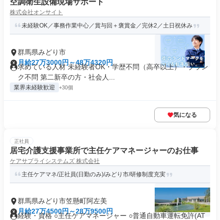
空調衛生設備現場サポート
株式会社オンサイト
未経験OK／事務作業中心／賞与回＋褒賞金／完休2／土日祝休み
群馬県みどり市
月給27万3000円～48万4320円
求めている人材 未経験者OK・学歴不問（高卒以上）・ブラン
ク不問 第二新卒の方・社会人...
業界未経験歓迎
+30個
気になる
正社員
居宅介護支援事業所で主任ケアマネージャーのお仕事
ケアサプライシステムズ 株式会社
主任ケアマネ/正社員(日勤のみ)/みどり市/研修制度充実
群馬県みどり市笠懸町阿左美
月給27万4500円～28万9500円
経験・資格 ○主任ケアマネージャー ○普通自動車運転免許(AT