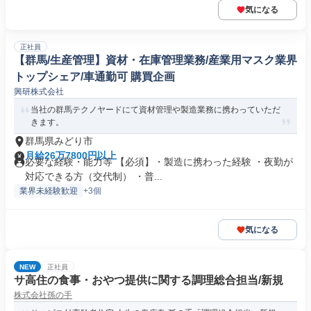
気になる
正社員
【群馬/生産管理】資材・在庫管理業務/産業用マスク業界
トップシェア/車通勤可 購買企画
興研株式会社
当社の群馬テクノヤードにて資材管理や製造業務に携わっていただ
きます。
群馬県みどり市
月給26万7800円以上
必要な経験・能力等 【必須】・製造に携わった経験 ・夜勤が
対応できる方（交代制） ・普...
業界未経験歓迎
+3個
気になる
NEW
正社員
サ高住の食事・おやつ提供に関する調理総合担当/新規
株式会社孫の手