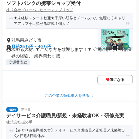
ソフトバンクの携帯ショップ受付
株式会社グローバルヒューマンブリッジ
★未経験スタート歓迎★手厚い研修とチーム力で、無理なくキャリ
アアップを目指せる環境！個人ノ...
群馬県みどり市
月給25万円～40万円
求める人材: ▼こんな方を歓迎します！▼ ◇携帯販売や通信業
界の経験、 業界問わず接...
交通費支給
気になる
この企業の類似求人を見る
NEW
正社員
デイサービス介護職員/新規・未経験者OK・研修充実
株式会社孫の手
【みどり市笠懸町久宮】デイサービス介護職員／正社員／未経験O
K／日勤&日曜休み