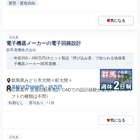
髪型・髪色自由
気になる
正社員
電子機器メーカーの電子回路設計
群馬電機株式会社
年収350～390万円/大ヒット製品「呼び込み君」で知られる地場電
子機器メーカー/群馬電機...
群馬県みどり市大間々町大間々
月給18万5000円～26万円
応募条件 普通自動車免許 CADでの設計経験がある方（CADソ
フトの種類は不問） ...
転勤なし
賞与あり
+1個
気になる
正社員