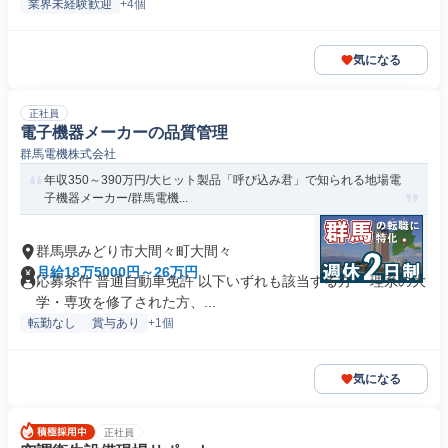
業界未経験歓迎
+4個
気になる
正社員
電子機器メーカーの品質管理
群馬電機株式会社
年収350～390万円/大ヒット製品「呼び込み君」で知られる地場電
子機器メーカー/群馬電機...
群馬県みどり市大間々町大間々
月給18万5000円～26万円
応募条件 普通自動車免許 以下いずれも該当する方 ・理系の大
学・専攻を修了された方、...
転勤なし
賞与あり
+1個
気になる
正社員