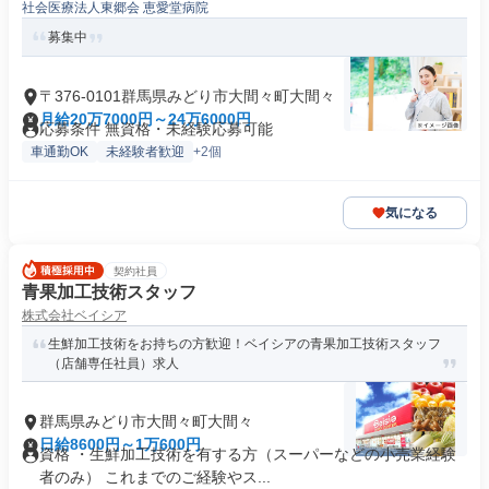
社会医療法人東郷会 恵愛堂病院
募集中
〒376-0101群馬県みどり市大間々町大間々
月給20万7000円～24万6000円
応募条件 無資格・未経験応募可能
車通勤OK
未経験者歓迎
+2個
気になる
契約社員
青果加工技術スタッフ
株式会社ベイシア
生鮮加工技術をお持ちの方歓迎！ベイシアの青果加工技術スタッフ
（店舗専任社員）求人
群馬県みどり市大間々町大間々
日給8600円～1万600円
資格 ・生鮮加工技術を有する方（スーパーなどの小売業経験
者のみ） これまでのご経験やス...