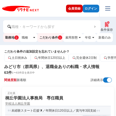
会員登録
ログイン
職種・キーワードから探す
条件保存
勤務地
職種
こだわり条件
雇用形態
年収
新着のみ
1
1
こだわり条件の追加設定を忘れていませんか？
土日祝休み
年間休日120日以上
完全週休2日制
学歴
みどり市（群馬県）、退職金ありの転職・求人情報
63
件
1
〜
63
件目を表示中
関連度順
新着順
詳細表示
正社員
桐丘学園法人事務局 専任職員
学校法人桐丘学園
未経験スタート応援🔰／年間休日120日以上／賞与年3回支給