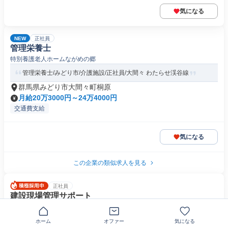
気になる
NEW
正社員
管理栄養士
特別養護老人ホームながめの郷
管理栄養士/みどり市/介護施設/正社員/大間々 わたらせ渓谷線
群馬県みどり市大間々町桐原
月給20万3000円～24万4000円
交通費支給
気になる
この企業の類似求人を見る
正社員
建設現場管理サポート
株式会社オンサイト
月給30万～／賞与2回＋褒賞金／土日祝休／年間休日125日
ホーム
オファー
気になる