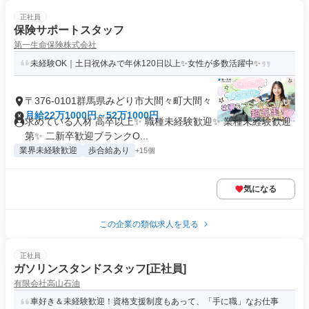
正社員
保険サポートスタッフ
第一生命保険株式会社
未経験OK｜土日祝休みで年休120日以上✨女性が多数活躍中✨
〒376-0101群馬県みどり市大間々町大間々
月給22万1000円～52万1000円
求めている人材 高卒以上✨ 職種未経験歓迎✨ 業種未経験歓迎
第✨ 二新卒歓迎ブランクO...
業界未経験歓迎
歩合給あり
+15個
気になる
この企業の類似求人を見る
正社員
ガソリンスタンドスタッフ[正社員]
有限会社高山石油
車好き＆未経験歓迎！資格支援制度もあって、「手に職」なお仕事