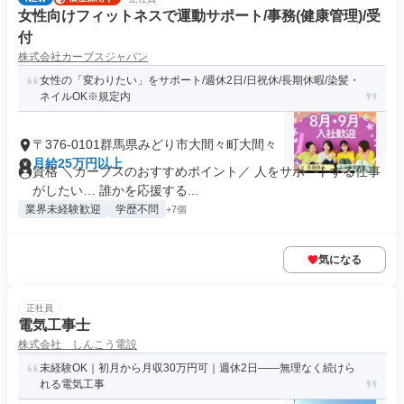
女性向けフィットネスで運動サポート/事務(健康管理)/受
付
株式会社カーブスジャパン
女性の「変わりたい」をサポート/週休2日/日祝休/長期休暇/染髪・
ネイルOK※規定内
〒376-0101群馬県みどり市大間々町大間々
月給25万円以上
資格 ＼カーブスのおすすめポイント／ 人をサポートする仕事
がしたい… 誰かを応援する...
業界未経験歓迎
学歴不問
+7個
気になる
正社員
電気工事士
株式会社 しんこう電設
未経験OK｜初月から月収30万円可｜週休2日——無理なく続けら
れる電気工事