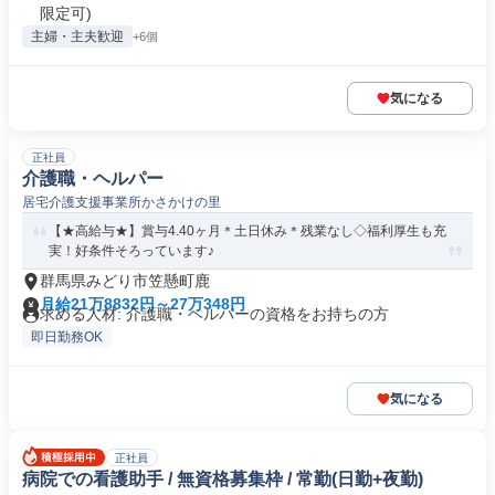
限定可)
主婦・主夫歓迎
+6個
気になる
正社員
介護職・ヘルパー
居宅介護支援事業所かさかけの里
【★高給与★】賞与4.40ヶ月＊土日休み＊残業なし◇福利厚生も充
実！好条件そろっています♪
群馬県みどり市笠懸町鹿
月給21万8832円～27万348円
求める人材: 介護職・ヘルパーの資格をお持ちの方
即日勤務OK
気になる
正社員
病院での看護助手 / 無資格募集枠 / 常勤(日勤+夜勤)