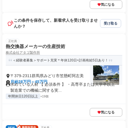
気になる
この条件を保存して、新着求人を受け取りませ
受け取る
んか？
正社員
熱交換器メーカーの生産技術
株式会社アタゴ製作所
＜経験者募集＞サポート充実＊年休120日+計画有給5日あり！
〒379-2311群馬県みどり市笠懸町阿左美
月給28万円～45万円
求めている人材 【 必須条件 】 ・高専卒または大学卒以上 ・
製造業での機械に関する実...
年間休日120日以上
+19個
気になる
NEW
正社員