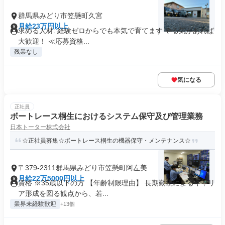
群馬県みどり市笠懸町久宮
月給23万円以上
求める人材: 経験ゼロからでも本気で育てます やる気があれば
大歓迎！ ≪応募資格...
残業なし
気になる
正社員
ボートレース桐生におけるシステム保守及び管理業務
日本トーター株式会社
☆正社員募集☆ボートレース桐生の機器保守・メンテナンス☆
〒379-2311群馬県みどり市笠懸町阿左美
月給22万5000円以上
資格 ※35歳以下の方 【年齢制限理由】 長期勤続によるキャリ
ア形成を図る観点から、若...
業界未経験歓迎
+13個