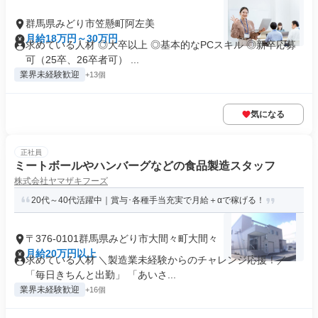
群馬県みどり市笠懸町阿左美
月給18万円～30万円
求めている人材 ◎大卒以上 ◎基本的なPCスキル ◎新卒応募
可（25卒、26卒者可） ...
業界未経験歓迎
+13個
気になる
正社員
ミートボールやハンバーグなどの食品製造スタッフ
株式会社ヤマザキフーズ
20代～40代活躍中｜賞与･各種手当充実で月給＋αで稼げる！
〒376-0101群馬県みどり市大間々町大間々
月給20万円以上
求めている人材 ＼製造業未経験からのチャレンジ応援！／
「毎日きちんと出勤」 「あいさ...
業界未経験歓迎
+16個