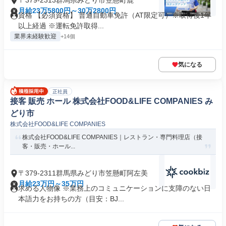
〒379-2313群馬県みどり市笠懸町鹿
月給23万5800円～30万2800円
資格 【必須資格】 普通自動車免許（AT限定可）※取得後1年
以上経過 ※運転免許取得...
業界未経験歓迎
+14個
気になる
正社員
接客 販売 ホール 株式会社FOOD&LIFE COMPANIES み
どり市
株式会社FOOD&LIFE COMPANIES
株式会社FOOD&LIFE COMPANIES｜レストラン・専門料理店（接
客・販売・ホール...
〒379-2311群馬県みどり市笠懸町阿左美
月給23万円～35万円
求める人物像 ※業務上のコミュニケーションに支障のない日
本語力をお持ちの方（目安：BJ...