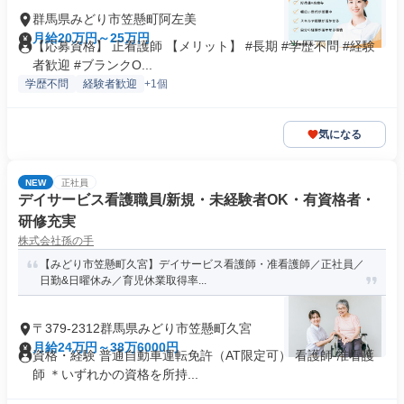
群馬県みどり市笠懸町阿左美
月給20万円～25万円
【応募資格】 正看護師 【メリット】 #長期 #学歴不問 #経験
者歓迎 #ブランクO...
学歴不問
経験者歓迎
+1個
気になる
NEW
正社員
デイサービス看護職員/新規・未経験者OK・有資格者・
研修充実
株式会社孫の手
【みどり市笠懸町久宮】デイサービス看護師・准看護師／正社員／
日勤&日曜休み／育児休業取得率...
〒379-2312群馬県みどり市笠懸町久宮
月給24万円～38万6000円
資格・経験 普通自動車運転免許（AT限定可） 看護師 准看護
師 ＊いずれかの資格を所持...