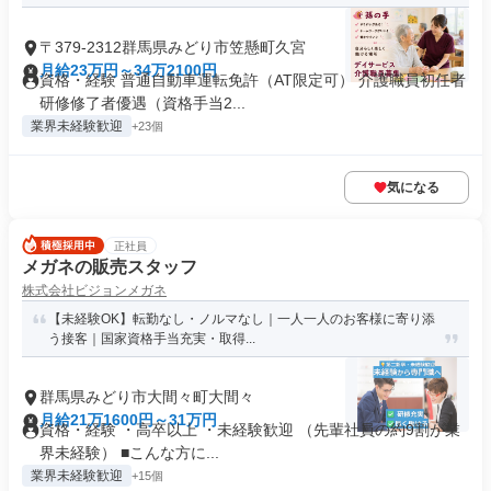
〒379-2312群馬県みどり市笠懸町久宮
月給23万円～34万2100円
資格・経験 普通自動車運転免許（AT限定可） 介護職員初任者
研修修了者優遇（資格手当2...
業界未経験歓迎
+23個
気になる
正社員
メガネの販売スタッフ
株式会社ビジョンメガネ
【未経験OK】転勤なし・ノルマなし｜一人一人のお客様に寄り添
う接客｜国家資格手当充実・取得...
群馬県みどり市大間々町大間々
月給21万1600円～31万円
資格・経験 ・高卒以上 ・未経験歓迎 （先輩社員の約9割が業
界未経験） ■こんな方に...
業界未経験歓迎
+15個