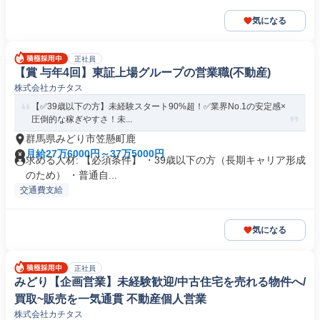
気になる
正社員
【賞 与年4回】東証上場グループの営業職(不動産)
株式会社カチタス
【✅39歳以下の方】未経験スタート90%超！✅業界No.1の安定感×
圧倒的な稼ぎやすさ！未...
群馬県みどり市笠懸町鹿
月給27万6000円～37万5000円
求める人材: 【必須条件】 ・39歳以下の方（長期キャリア形成
のため） ・普通自...
交通費支給
気になる
正社員
みどり【企画営業】未経験歓迎/中古住宅を売れる物件へ/
買取~販売を一気通貫 不動産個人営業
株式会社カチタス