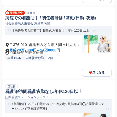
正社員
病院での看護助手 / 初任者研修 / 常勤(日勤+夜勤)
社会医療法人東郷会 恵愛堂病院
【未経験者も応募可】日勤のみ募集！【年休120日以上】
〒376-0101群馬県みどり市大間々町大間々
月給20万7000円～24万6000円
応募条件 初任者研修
車通勤OK
未経験者歓迎
+2個
気になる
正社員
看護師/訪問看護/夜勤なし/年休120日以上
訪問看護ステーションジャスミン
⭐年間休日122日⭐日勤のみで生活安定✨賞与年3回⭕訪問看護ステ
ーションで正看護師募集❗️