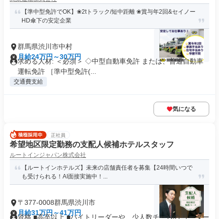
【準中型免許でOK】❀2tトラック/短中距離 ❀賞与年2回&セイノー
HD傘下の安定企業
群馬県渋川市中村
月給24万円～30万円
求める人材: ＜必須＞ ◇中型自動車免許 または、普通自動車
運転免許 ［準中型免許(...
交通費支給
気になる
正社員
希望地区限定勤務の支配人候補ホテルスタッフ
ルートインジャパン株式会社
【ルートインホテルズ】未来の店舗責任者を募集【24時間いつで
も受けられる！AI面接実施中！...
〒377-0008群馬県渋川市
月給31万円～41万円
資格 ■高卒以上 ■バイトリーダーや、少人数チームの リーダー