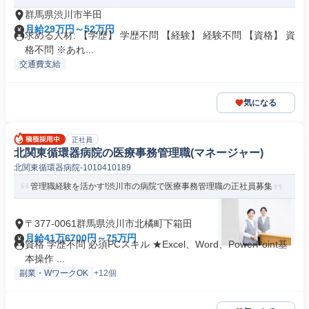
群馬県渋川市半田
月給29万円～52万円
求める人材: 【学歴】 学歴不問 【経験】 経験不問 【資格】 資
格不問 ※あれ...
交通費支給
気になる
正社員
北関東循環器病院の医療事務管理職(マネージャー)
北関東循環器病院-1010410189
管理職経験を活かす!渋川市の病院で医療事務管理職の正社員募集
〒377-0061群馬県渋川市北橘町下箱田
月給41万6700円～75万円
資格 学歴不問 必須PCスキル ★Excel、Word、PowerPoint基
本操作 ...
副業・WワークOK
+12個