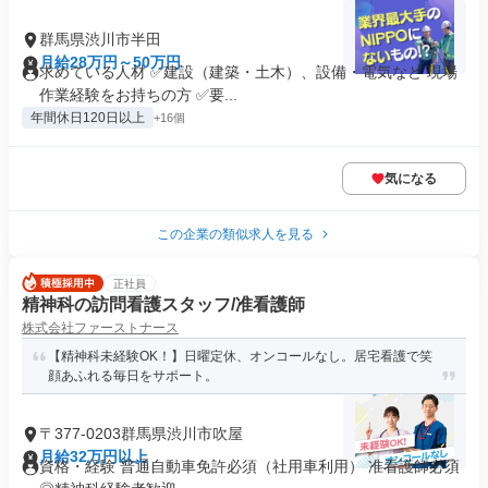
群馬県渋川市半田
月給28万円～50万円
求めている人材 ✅建設（建築・土木）、設備・電気など 現場
作業経験をお持ちの方 ✅要...
年間休日120日以上
+16個
気になる
この企業の類似求人を見る
正社員
精神科の訪問看護スタッフ/准看護師
株式会社ファーストナース
【精神科未経験OK！】日曜定休、オンコールなし。居宅看護で笑
顔あふれる毎日をサポート。
〒377-0203群馬県渋川市吹屋
月給32万円以上
資格・経験 普通自動車免許必須（社用車利用） 准看護師必須