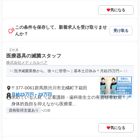
気になる
この条件を保存して、新着求人を受け取りませ
受け取る
んか？
正社員
医療器具の滅菌スタッフ
株式会社メディカルベア
洗浄滅菌業務から、徐々に管理へ｜基本土日休み＊月給25万円～
〒377-0061群馬県渋川市北橘町下箱田
月給25万円～29万円
求めている人材 ＼正看護師・歯科衛生士の有資格者歓迎！／
身体的負担を抑えながら医療業...
資格取得支援あり
+21個
気になる