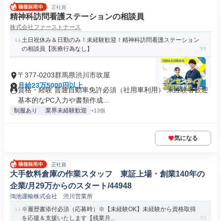
正社員
精神科訪問看護ステーションの相談員
株式会社ファーストナース
土日祝休み＆日勤のみ！未経験歓迎！精神科訪問看護ステーション
の相談員【医療行為なし】
〒377-0203群馬県渋川市吹屋
月給23万5000円以上
資格・経験 普通自動車免許必須（社用車利用） 未経験者歓迎
基本的なPC入力や書類作成...
制服あり
業界未経験歓迎
+13個
気になる
正社員
大手飲料倉庫の作業スタッフ 東証上場・創業140年の
企業/月29万からのスタート/44948
鴻池運輸株式会社 渋川営業所
※履歴書添付必須（応募時）※【未経験OK】未経験から資格取得
を応援＆支援いたします【残業月...