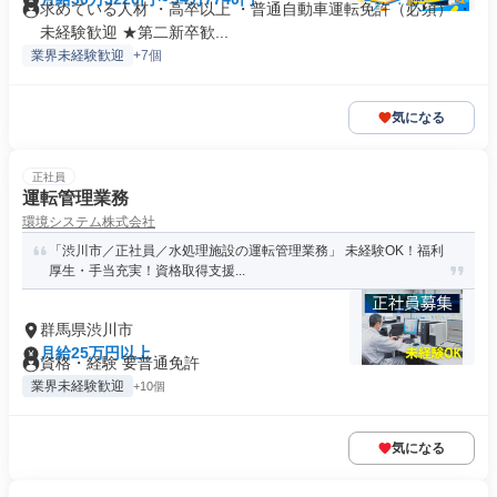
求めている人材 ・高卒以上 ・普通自動車運転免許（必須） ・
未経験歓迎 ★第二新卒歓...
業界未経験歓迎
+7個
気になる
正社員
運転管理業務
環境システム株式会社
「渋川市／正社員／水処理施設の運転管理業務」 未経験OK！福利
厚生・手当充実！資格取得支援...
群馬県渋川市
月給25万円以上
資格・経験 要普通免許
業界未経験歓迎
+10個
気になる