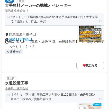
NEW
正社員
大手飲料メーカーの機械オペレーター
鴻池運輸株式会社
<サントリー工場勤務>賞与年2回&住宅手当&社食300円！大手企業
で「理想」と「貯金」を実...
群馬県渋川市半田
月給29万円以上
求める人材: 【資格・経験不問、未経験歓迎】 【こんな方にぴ
ったり！！】 * 2...
交通費支給
気になる
正社員
水道設備工事
今井鉄工株式会社
【渋川市／正社員】設備工事／年間休日120日以上／未経験OK／
基本土日祝休み／資格取得支援...