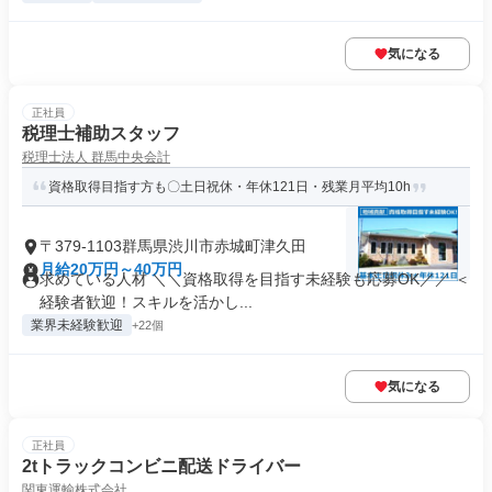
気になる
正社員
税理士補助スタッフ
税理士法人 群馬中央会計
資格取得目指す方も〇土日祝休・年休121日・残業月平均10h
〒379-1103群馬県渋川市赤城町津久田
月給20万円～40万円
求めている人材 ＼＼資格取得を目指す未経験も応募OK／／ ＜
経験者歓迎！スキルを活かし...
業界未経験歓迎
+22個
気になる
正社員
2tトラックコンビニ配送ドライバー
関東運輸株式会社