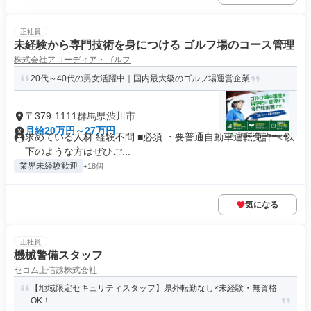
正社員
未経験から専門技術を身につける ゴルフ場のコース管理
株式会社アコーディア・ゴルフ
20代～40代の男女活躍中｜国内最大級のゴルフ場運営企業
〒379-1111群馬県渋川市
月給20万円～27万円
求めている人材 経験不問 ■必須 ・要普通自動車運転免許 ＜以
下のような方はぜひご...
業界未経験歓迎
+18個
気になる
正社員
機械警備スタッフ
セコム上信越株式会社
【地域限定セキュリティスタッフ】県外転勤なし×未経験・無資格
OK！