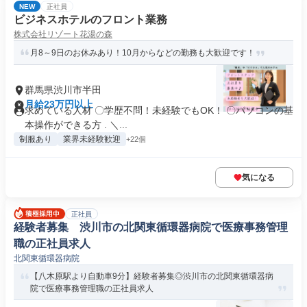
NEW
正社員
ビジネスホテルのフロント業務
株式会社リゾート花湯の森
月8～9日のお休みあり！10月からなどの勤務も大歓迎です！
群馬県渋川市半田
月給23万円以上
求めている人材 〇学歴不問！未経験でもOK！ 〇パソコンの基
本操作ができる方 . ＼...
制服あり
業界未経験歓迎
+22個
気になる
正社員
経験者募集 渋川市の北関東循環器病院で医療事務管理
職の正社員求人
北関東循環器病院
【八木原駅より自動車9分】経験者募集◎渋川市の北関東循環器病
院で医療事務管理職の正社員求人