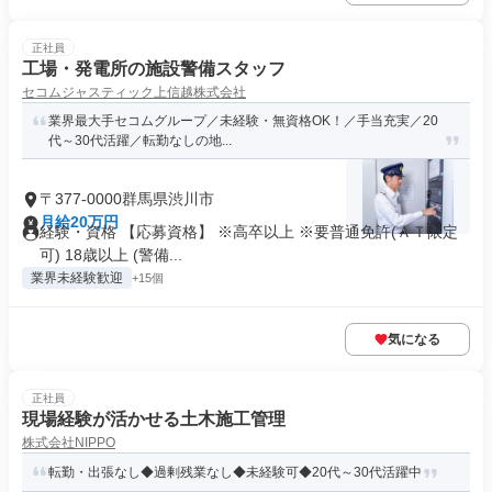
正社員
工場・発電所の施設警備スタッフ
セコムジャスティック上信越株式会社
業界最大手セコムグループ／未経験・無資格OK！／手当充実／20
代～30代活躍／転勤なしの地...
〒377-0000群馬県渋川市
月給20万円
経験・資格 【応募資格】 ※高卒以上 ※要普通免許(ＡＴ限定
可) 18歳以上 (警備...
業界未経験歓迎
+15個
気になる
正社員
現場経験が活かせる土木施工管理
株式会社NIPPO
転勤・出張なし◆過剰残業なし◆未経験可◆20代～30代活躍中