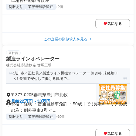
◎精神科経験者歓迎
制服あり
業界未経験歓迎
+9個
気になる
この企業の類似求人を見る
正社員
製造ラインオペレーター
株式会社 関越物産 群馬工場
渋川市／正社員／製造ライン機械オペレーター 無資格･未経験O
K！長期で安心して働ける職場で...
〒377-0205群馬県渋川市北牧
月給22万円～30万円
資格・経験 ・普通自動車免許 ・50歳まで (長期キャリア形成
の為：例外事由3号 イ...
制服あり
業界未経験歓迎
+10個
気になる