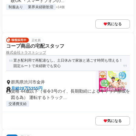
験OK ・スマートフォンの...
制服あり
業界未経験歓迎
+14個
気になる
正社員
コープ商品の宅配スタッフ
株式会社トラストシップ
置き配利用で再配達なし、土日休みで家族と過ごす時間も増える！
固定ルートで未経験でも安心
群馬県渋川市金井
月給28万5355円
資格 44歳以下（省令3号のイ、長期勤続によるキャリア形成を
図る為） 運転するトラック...
交通費支給
気になる