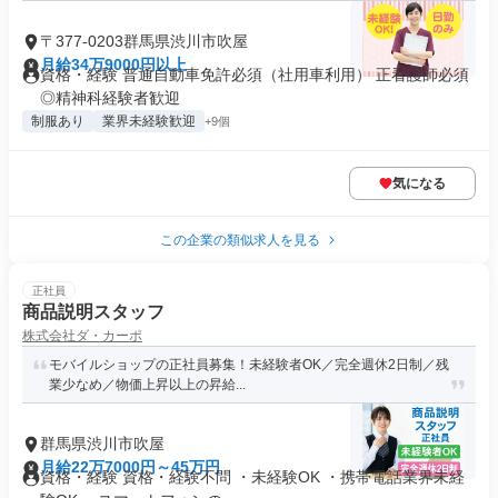
〒377-0203群馬県渋川市吹屋
月給34万9000円以上
資格・経験 普通自動車免許必須（社用車利用） 正看護師必須
◎精神科経験者歓迎
制服あり
業界未経験歓迎
+9個
気になる
この企業の類似求人を見る
正社員
商品説明スタッフ
株式会社ダ・カーポ
モバイルショップの正社員募集！未経験者OK／完全週休2日制／残
業少なめ／物価上昇以上の昇給...
群馬県渋川市吹屋
月給22万7000円～45万円
資格・経験 資格・経験不問 ・未経験OK ・携帯電話業界未経