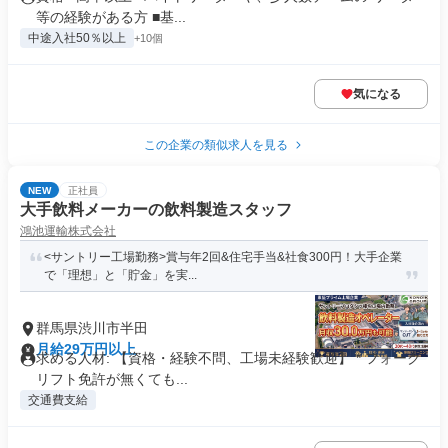
等の経験がある方 ■基...
中途入社50％以上
+10個
気になる
この企業の類似求人を見る
NEW
正社員
大手飲料メーカーの飲料製造スタッフ
鴻池運輸株式会社
<サントリー工場勤務>賞与年2回&住宅手当&社食300円！大手企業
で「理想」と「貯金」を実...
群馬県渋川市半田
月給29万円以上
求める人材: 【資格・経験不問、工場未経験歓迎】 * フォーク
リフト免許が無くても...
交通費支給