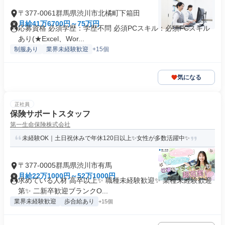
〒377-0061群馬県渋川市北橘町下箱田
月給41万6700円～75万円
応募資格 必須学歴：学歴不問 必須PCスキル：必須PCスキル
あり(★Excel、Wor...
制服あり
業界未経験歓迎
+15個
気になる
正社員
保険サポートスタッフ
第一生命保険株式会社
未経験OK｜土日祝休みで年休120日以上✨女性が多数活躍中✨
〒377-0005群馬県渋川市有馬
月給22万1000円～52万1000円
求めている人材 高卒以上✨ 職種未経験歓迎✨ 業種未経験歓迎
第✨ 二新卒歓迎ブランクO...
業界未経験歓迎
歩合給あり
+15個