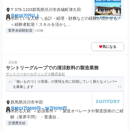
〒379-1103群馬県渋川市赤城町津久田
月給35万円以上
求めている人材 ＼会計・経理・財務などの経験が活かせる／
＜経験者歓迎！スキルを活かし...
業界未経験歓迎
+22個
気になる
正社員
サントリーグループでの清涼飲料の製造業務
サントリーホールディングス株式会社
「強いものづくり現場」の実現を共に目指していく新たなメンバー
を募集します
群馬県渋川市半田
月給23万9500円～36万9250円
求める人材: ＜必須条件＞ ・製造オペレータや製造技術のご経
験（業界不問） ・普通自...
交通費支給