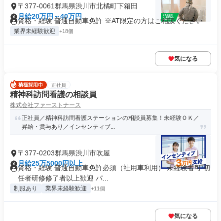
〒377-0061群馬県渋川市北橘町下箱田
月給20万円～40万円
資格・経験 普通自動車免許 ※AT限定の方はご相談ください
業界未経験歓迎
+18個
気になる
正社員
精神科訪問看護の相談員
株式会社ファーストナース
正社員／精神科訪問看護ステーションの相談員募集！未経験ＯＫ／
昇給・賞与あり／インセンティブ...
〒377-0203群馬県渋川市吹屋
月給25万5000円以上
資格・経験 普通自動車免許必須（社用車利用） 未経験者可 初
任者研修修了者以上歓迎 パ...
制服あり
業界未経験歓迎
+11個
気になる