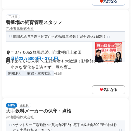
気になる
正社員
養豚場の飼育管理スタッフ
赤地養豚株式会社
前職の給与考慮＊同業からの転職者多数！完全週休2日制！
〒377-0052群馬県渋川市北橘町上箱田
月給23万5000円～27万円
求めている人材 ＼未経験者も大歓迎！動物好きにおすすめ／
小さな変化を見逃さず、豚を育...
制服あり
主婦・主夫歓迎
+21個
気になる
NEW
正社員
大手飲料メーカーの保守・点検
鴻池運輸株式会社
<サントリー工場勤務>✅賞与年2回&住宅手当&社食300円!✅未経験
から大手飲料メーカーで...