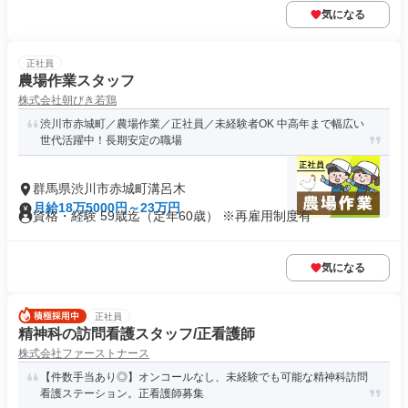
気になる
正社員
農場作業スタッフ
株式会社朝びき若鶏
渋川市赤城町／農場作業／正社員／未経験者OK 中高年まで幅広い
世代活躍中！長期安定の職場
群馬県渋川市赤城町溝呂木
月給18万5000円～23万円
資格・経験 59歳迄（定年60歳） ※再雇用制度有
気になる
正社員
精神科の訪問看護スタッフ/正看護師
株式会社ファーストナース
【件数手当あり◎】オンコールなし、未経験でも可能な精神科訪問
看護ステーション。正看護師募集