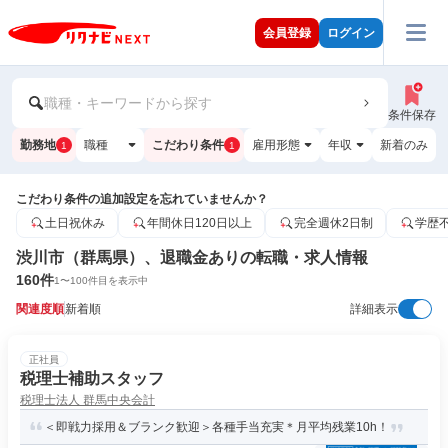
会員登録
ログイン
職種・キーワードから探す
条件保存
勤務地
職種
こだわり条件
雇用形態
年収
新着のみ
1
1
こだわり条件の追加設定を忘れていませんか？
土日祝休み
年間休日120日以上
完全週休2日制
学歴
渋川市（群馬県）、退職金ありの転職・求人情報
160
件
1
〜
100
件目を表示中
関連度順
新着順
詳細表示
正社員
税理士補助スタッフ
税理士法人 群馬中央会計
＜即戦力採用＆ブランク歓迎＞各種手当充実＊月平均残業10h！