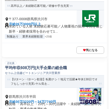
高卒以上／未経験応募可能／研修や手当充実
〒377-0008群馬県渋川市
月給26万3000円以上
求めている人材 未経験応募可能／人物重視の採用 年間を通じ
新卒・経験者採用を合わせて1...
制服あり
業界未経験歓迎
+25個
気になる
正社員
平均年収608万円|大手企業の総合職
セコム上信越ビートエンジニア渋川営業所
【Uターン・Iターン歓迎】転勤ナシ！地元で活躍★年休138日でオ
フもしっかり充実♪ヤル気を...
群馬県渋川市半田
月給30万3220円～34万7740円
資格 ・高卒以上 ・20代～30代活躍中 ・未経験・第二新卒大