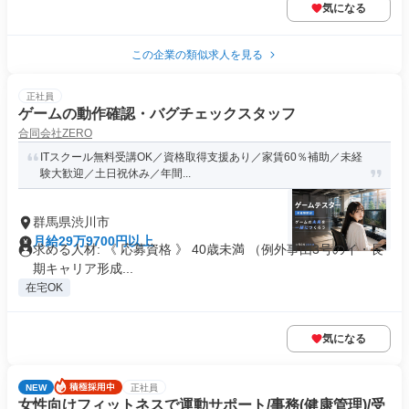
気になる
この企業の類似求人を見る
正社員
ゲームの動作確認・バグチェックスタッフ
合同会社ZERO
ITスクール無料受講OK／資格取得支援あり／家賃60％補助／未経
験大歓迎／土日祝休み／年間...
群馬県渋川市
月給29万9700円以上
求める人材: 《 応募資格 》 40歳未満 （例外事由3号のイ・長
期キャリア形成...
在宅OK
気になる
NEW
正社員
女性向けフィットネスで運動サポート/事務(健康管理)/受