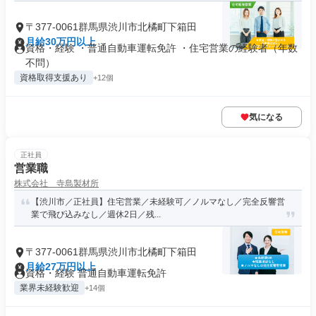
〒377-0061群馬県渋川市北橘町下箱田
月給30万円以上
資格・経験 ・普通自動車運転免許 ・住宅営業の経験者（年数
不問）
資格取得支援あり
+12個
気になる
正社員
営業職
株式会社 寺島製材所
【渋川市／正社員】住宅営業／未経験可／ノルマなし／完全反響営
業で飛び込みなし／週休2日／残...
〒377-0061群馬県渋川市北橘町下箱田
月給27万円以上
資格・経験 普通自動車運転免許
業界未経験歓迎
+14個