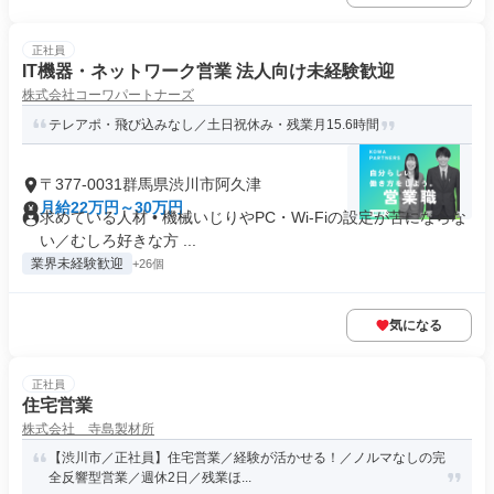
正社員
IT機器・ネットワーク営業 法人向け未経験歓迎
株式会社コーワパートナーズ
テレアポ・飛び込みなし／土日祝休み・残業月15.6時間
〒377-0031群馬県渋川市阿久津
月給22万円～30万円
求めている人材 • 機械いじりやPC・Wi-Fiの設定が苦にならな
い／むしろ好きな方 ...
業界未経験歓迎
+26個
気になる
正社員
住宅営業
株式会社 寺島製材所
【渋川市／正社員】住宅営業／経験が活かせる！／ノルマなしの完
全反響型営業／週休2日／残業ほ...