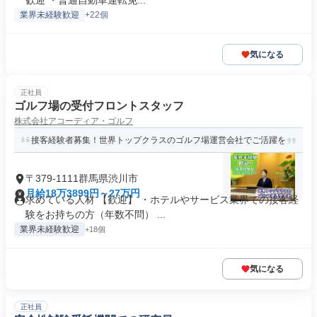
歓迎 ・普通自動車運転免...
業界未経験歓迎
+22個
気になる
正社員
ゴルフ場の受付フロントスタッフ
株式会社アコーディア・ゴルフ
接客経験者募集！世界トップクラスのゴルフ場運営会社でご活躍を
〒379-1111群馬県渋川市
月給18万3899円～27万円
求めている人材 【歓迎】 ・ホテルやサービス業界での接客経
験をお持ちの方（年数不問） ...
業界未経験歓迎
+18個
気になる
正社員