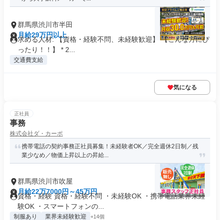
群馬県渋川市半田
月給29万円以上
求める人材: 【資格・経験不問、未経験歓迎】 【こんな方にぴ
ったり！！】 * 2...
交通費支給
気になる
正社員
事務
株式会社ダ・カーポ
携帯電話の契約事務正社員募集！未経験者OK／完全週休2日制／残
業少なめ／物価上昇以上の昇給...
群馬県渋川市吹屋
月給22万7000円～45万円
資格・経験 資格・経験不問 ・未経験OK ・携帯電話業界未経
験OK ・スマートフォンの...
制服あり
業界未経験歓迎
+14個