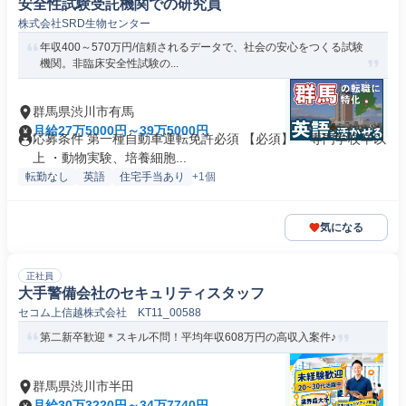
安全性試験受託機関での研究員
株式会社SRD生物センター
年収400～570万円/信頼されるデータで、社会の安心をつくる試験
機関。非臨床安全性試験の...
群馬県渋川市有馬
月給27万5000円～39万5000円
応募条件 第一種自動車運転免許必須 【必須】 ・専門学校卒以
上 ・動物実験、培養細胞...
転勤なし
英語
住宅手当あり
+1個
気になる
正社員
大手警備会社のセキュリティスタッフ
セコム上信越株式会社 KT11_00588
第二新卒歓迎＊スキル不問！平均年収608万円の高収入案件♪
群馬県渋川市半田
月給30万3220円～34万7740円