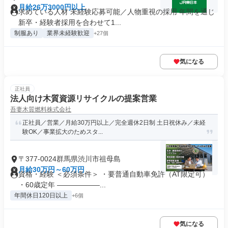
月給26万3000円以上
求めている人材 未経験応募可能／人物重視の採用 年間を通じ
新卒・経験者採用を合わせて1...
制服あり
業界未経験歓迎
+27個
気になる
正社員
法人向け木質資源リサイクルの提案営業
吾妻木質燃料株式会社
正社員／営業／月給30万円以上／完全週休2日制 土日祝休み／未経
験OK／事業拡大のためスタ...
〒377-0024群馬県渋川市祖母島
月給30万円～60万円
資格・経験 ＜必須条件＞ ・要普通自動車免許（AT限定可）
・60歳定年 ――――――...
年間休日120日以上
+6個
気になる