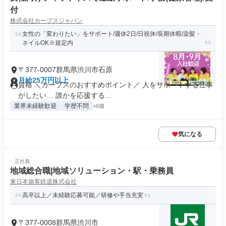
付
株式会社カーブスジャパン
女性の「変わりたい」をサポート/週休2日/日祝休/長期休暇/染髪・
ネイルOK※規定内
〒377-0007群馬県渋川市石原
月給25万円以上
資格 ＼カーブスのおすすめポイント／ 人をサポートする仕事
がしたい… 誰かを応援する...
業界未経験歓迎
学歴不問
+6個
気になる
正社員
地域総合職|地域ソリューション・駅・乗務員
東日本旅客鉄道株式会社
高卒以上／未経験応募可能／研修や手当充実
〒377-0008群馬県渋川市