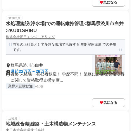
気になる
派遣社員
水処理施設(浄水場)での運転維持管理<群馬県渋川市白井
>/KU01SHIBU
株式会社朝日エンジニアリング
当社の正社員として多彩な現場で活躍する 無期雇用派遣 での募集
です。
群馬県渋川市白井
月給22万円～26万円
資格 未経験・初心者歓迎！ 学歴不問！ 業務に必要な資格取得
に関して資格取得支援制度...
業界未経験歓迎
+18個
気になる
正社員
地域総合職|線路・土木構造物メンテナンス
東日本旅客鉄道株式会社