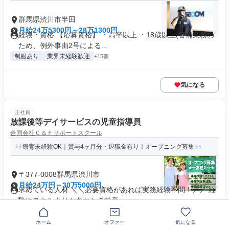
群馬県渋川市半田
月給24万5300円～28万1300円
経験・資格 【応募資格】 ・高卒以上 ・18歳以上(警備業務の
ため、例外事由2号による...
制服あり
業界未経験歓迎
+15個
気になる
正社員
放課後等デイサービスの児童指導員
合同会社Ｃ＆Ｆサポートスクール
療育未経験OK｜賞与4ヶ月分・退職金有り！オープニング募集
〒377-0008群馬県渋川市
月給24万円～30万5000円
求めている人材 ＼＼必要資格があれば実務経験不問！／／ 経
験やスキルよりもあなたの熱意...
業界未経験歓迎
+20個
ホーム
オファー
気になる