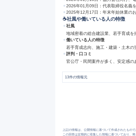
2026年01月09日：代表取締役名
2025年12月17日：年末年始休業の
☕️社風や働いている人の特徴
社風
地域密着の総合建設業、若手育成を
働いている人の特徴
若手育成志向、施工・建築・土木の
評判・口コミ
官公庁・民間案件が多く、安定感の
13
件の情報元
1
会社概要 | 塚本建設株式会社 | 総合建設
2
土木部門業務実績リスト | 塚本建設株式会
3
塚本建設株式会社 | 総合建設業 | 群馬
4
https://tsukamotokensetsu.co.jp/publicwo
5
土木部門 | 塚本建設株式会社 | 総合建設
6
建築部門 | 塚本建設株式会社 | 総合建設
7
コンサルティング部門 | 塚本建設株式会社
8
コンサルティング部門元 | 塚本建設株式会
9
【協力会社の皆様へ】電子請求書への切り替
上記の情報は、公開情報に基づいて作成されたもので
10
【重要なお知らせ】当社代表取締役の名を
この回答は定期的に収集した情報に基づいており、将