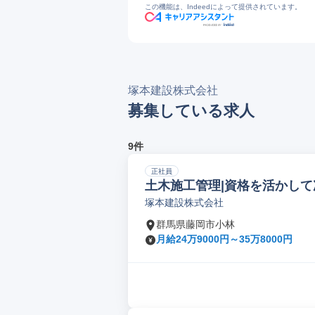
この機能は、Indeedによって提供されています。
11
news | 塚本建設株式会社 | 総合建設業
12
塚本建設株式会社 採用サイト｜総合
13
会社を知る｜塚本建設株式会社 採用
塚本建設株式会社
募集している求人
9件
正社員
土木施工管理|資格を活かして
塚本建設株式会社
群馬県藤岡市小林
月給24万9000円～35万8000円