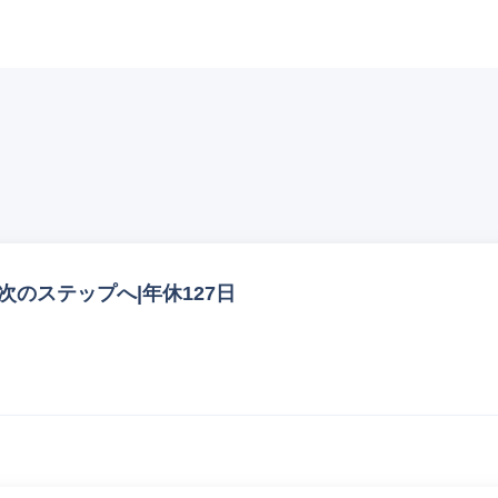
 | 群馬県藤岡市
建設業｜群馬県藤岡市
サイト｜総合建設業｜群馬県藤岡市
次のステップへ|年休127日