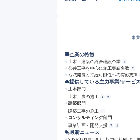
事業
🏢企業の特徴
土木・建築の総合建設企業
1
公共工事を中心に施工実績多数
2
地域発展と持続可能性への貢献志向
💼提供している主力事業/サービ
土木部門
土木工事の施工
4
5
建築部門
建築工事の施工
6
コンサルティング部門
事業計画・開発支援
7
8
🗞最新ニュース
2026年01月13日：協力会社向け