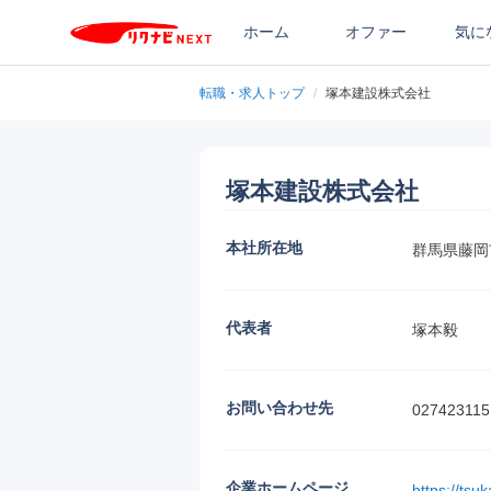
ホーム
オファー
気に
転職・求人トップ
/
塚本建設株式会社
塚本建設株式会社
本社所在地
群馬県藤岡
代表者
塚本毅
お問い合わせ先
027423115
企業ホームページ
https://tsu