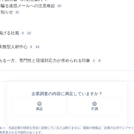
義を騙る迷惑メールへの注意喚起
10
お知らせ
11
掲げる社風
3
12
実務型人材中心
3
13
ある一方、専門性と現場対応力が求められる印象
1
6
業 | 群馬県藤岡市
社 | 総合建設業 | 群馬県藤岡市
企業調査の内容に満足していますか？
県藤岡市
rks/
業 | 群馬県藤岡市
満足
不満
業 | 群馬県藤岡市
 | 総合建設業 | 群馬県藤岡市
社 | 総合建設業 | 群馬県藤岡市
えのご案内 | 塚本建設株式会社 | 総合建設業 | 群馬県藤岡市
あり、当該企業の現状を完全に反映しているとは限りません。最新の情報は、企業の公式ウェブサイ
騙った迷惑メールに関する注意喚起 | 塚本建設株式会社 | 総合建設業 | 群馬県
来変更される可能性があります。