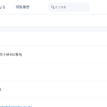
なる
閲覧履歴
求人検索
市小林402番地
1
kamotokensetsu.co.jp/