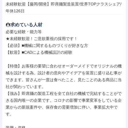
未経験歓迎【藤岡/開発】即席麺製造装置/世界TOPクラスシェア/
年休126日
求めている人材
必要な経験・能力等

★未経験歓迎！ご意欲重視の採用です！

【必須】■機械に関するものづくりが好きな方

【歓迎】■CADによる機械設計の経験

【特徴】お客様の要望に合わせオーダーメイドでオリジナルの機
械を設計する為、設計者の意向やアイデアを装置に盛り込む事が
できます。皆さんが一度は食べたこと、見たことのある商品に当
社が関わっています。

【強み】即席麺の製造工程を全て自社の機械で完結することがで
きる国内唯一の企業です。コロナの影響で事業変革をしている企
業からの新規案件や、保存食の需要増加に伴い、事業拡大中で
す。

学歴・資格
