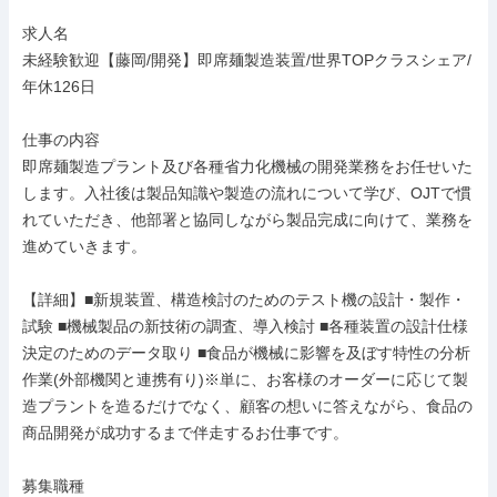
求人名

未経験歓迎【藤岡/開発】即席麺製造装置/世界TOPクラスシェア/
年休126日

仕事の内容

即席麺製造プラント及び各種省力化機械の開発業務をお任せいた
します。入社後は製品知識や製造の流れについて学び、OJTで慣
れていただき、他部署と協同しながら製品完成に向けて、業務を
進めていきます。

【詳細】■新規装置、構造検討のためのテスト機の設計・製作・
試験 ■機械製品の新技術の調査、導入検討 ■各種装置の設計仕様
決定のためのデータ取り ■食品が機械に影響を及ぼす特性の分析
作業(外部機関と連携有り)※単に、お客様のオーダーに応じて製
造プラントを造るだけでなく、顧客の想いに答えながら、食品の
商品開発が成功するまで伴走するお仕事です。

募集職種
