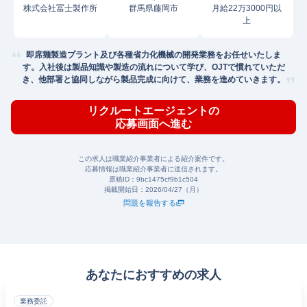
株式会社冨士製作所
群馬県藤岡市
月給22万3000円以
上
即席麺製造プラント及び各種省力化機械の開発業務をお任せいたしま
す。入社後は製品知識や製造の流れについて学び、OJTで慣れていただ
き、他部署と協同しながら製品完成に向けて、業務を進めていきます。
リクルートエージェントの
応募画面へ進む
この求人は職業紹介事業者による紹介案件です。
応募情報は職業紹介事業者に送信されます。
原稿ID：
9bc1475cf9b1c504
掲載開始日：
2026/04/27（月）
問題を報告する
あなたにおすすめの求人
業務委託