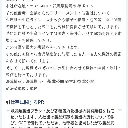
本社所在地：〒375-0017 群馬県藤岡市 篠塚１５

その他備考・企業からのフリーコメント：◎当社について

即席麺の生産ライン、スナックや菓子の搬送・包装等、食品関連
の機器を中心とした製品をお客様に提供させて頂いております。

特に即席麺の生産ラインでは国内・海外合わせて50%を超える市
場シェアを確保しており、

この分野で最大の実績をもっております。

その他にも様々な食品製造業に対応した省人・省力化機器の提案
をさせて頂いております。

そして、お客様それぞれのご要望に合わせて機器の開発・設計・
製作を行っております。

決算情報：決算期 売上高 非公開 経常利益 非公開

※決済単位：単体
仕事に関するPR
即席麺製造プラント及び各種省力化機械の開発業務をお任
せいたします。入社後は製品知識や製造の流れについて学
び、OJTで慣れていただき、他部署と協同しながら製品完