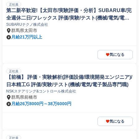
正社員
第二新卒歓迎!【太田市/実験評価・分析】SUBARU車/完
全週休二日/フレックス 評価/実験/テスト(機械/電気/電子
SUBARUテクノ株式会社
製品専門職)
群馬県太田市
月給21万円以上
気になる
正社員
【前橋】 評価・実験解析(評価設備/環境開発エンジニア)/
日本精工G 評価/実験/テスト(機械/電気/電子製品専門職)
NSKステアリング&コントロール株式会社
群馬県前橋市
月給26万8000円～38万6000円
気になる
正社員