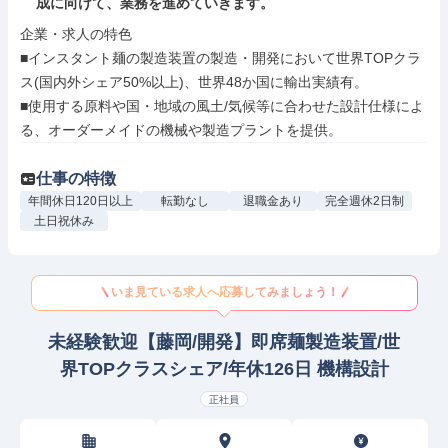
成に向けて、業務を進めていきます。
企業・求人の特色

■インスタント麺の製造装置の製造・開発において世界TOPクラ
ス(国内外シェア50%以上)、世界48か国に輸出実績有。

■使用する原料や国・地域の風土/気候等に合わせた設計仕様によ
る、オーダーメイドの機械や製造プラントを提供。
仕事の特徴
年間休日120日以上
転勤なし
退職金あり
完全週休2日制
土日祝休み
いま見ている求人へ応募してみましょう！
未経験歓迎【藤岡/開発】即席麺製造装置/世
界TOPクラスシェア/年休126日 機構設計
正社員