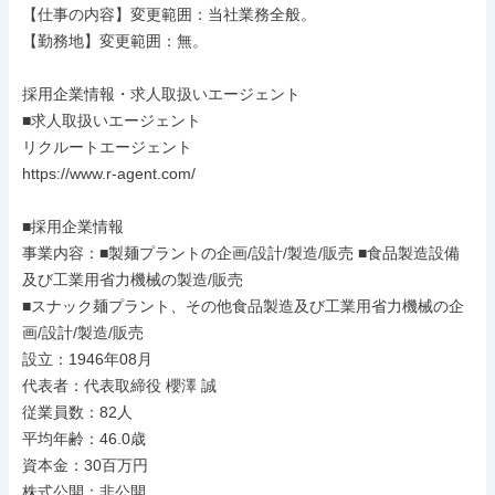
【仕事の内容】変更範囲：当社業務全般。

【勤務地】変更範囲：無。

採用企業情報・求人取扱いエージェント

■求人取扱いエージェント

リクルートエージェント

https://www.r-agent.com/

■採用企業情報

事業内容：■製麺プラントの企画/設計/製造/販売 ■食品製造設備
及び工業用省力機械の製造/販売

■スナック麺プラント、その他食品製造及び工業用省力機械の企
画/設計/製造/販売

設立：1946年08月

代表者：代表取締役 櫻澤 誠

従業員数：82人

平均年齢：46.0歳

資本金：30百万円

株式公開：非公開
