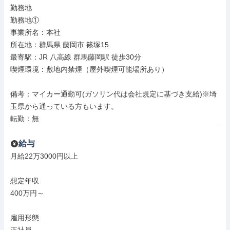
勤務地

勤務地①

事業所名：本社

所在地：群馬県 藤岡市 篠塚15

最寄駅：JR 八高線 群馬藤岡駅 徒歩30分

喫煙環境：敷地内禁煙（屋外喫煙可能場所あり）

備考：マイカー通勤可(ガソリン代は会社規定に基づき支給)※埼
玉県から通っている方もいます。

転勤：無
給与
月給22万3000円以上

想定年収

400万円～

雇用形態
