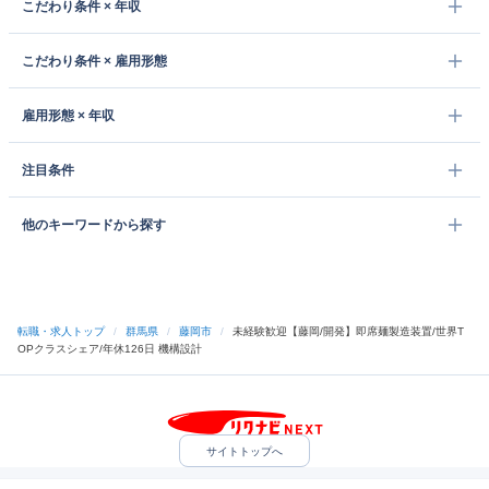
こだわり条件 × 年収
こだわり条件 × 雇用形態
雇用形態 × 年収
注目条件
他のキーワードから探す
転職・求人トップ
/
群馬県
/
藤岡市
/
未経験歓迎【藤岡/開発】即席麺製造装置/世界T
OPクラスシェア/年休126日 機構設計
サイトトップへ