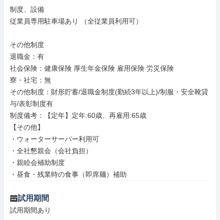
制度、設備

従業員専用駐車場あり （全従業員利用可）

その他制度

退職金：有

社会保険：健康保険 厚生年金保険 雇用保険 労災保険

寮・社宅：無

その他制度：財形貯蓄/退職金制度(勤続3年以上)/制服・安全靴貸
与/表彰制度有

制度備考：【定年】定年:60歳、再雇用:65歳

【その他】

・ウォーターサーバー利用可

・全社懇親会（会社負担）

・親睦会補助制度

・昼食・残業時の食事（即席麺）補助
試用期間
試用期間あり
