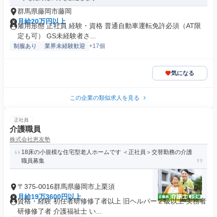
群馬県藤岡市藤岡
月給20万円以上
雇用形態 正社員 経験・資格 普通自動車運転免許必須（AT限
定も可） GS未経験者さ...
制服あり
業界未経験歓迎
+17個
気になる
この企業の類似求人を見る
正社員
介護職員
株式会社恵友塾
18床の小規模な住宅型老人ホームです ＜正社員＞交替勤務の介護
職員募集
〒375-0016群馬県藤岡市上栗須
月給19万3600円以上
資格・経験 初任者研修修了者以上 旧ヘルパー２級以上 実務者
研修修了者 介護福祉士 い...