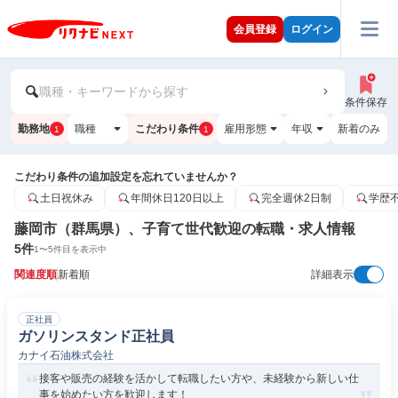
会員登録
ログイン
職種・キーワードから探す
条件保存
勤務地
職種
こだわり条件
雇用形態
年収
新着のみ
1
1
こだわり条件の追加設定を忘れていませんか？
土日祝休み
年間休日120日以上
完全週休2日制
学歴
藤岡市（群馬県）、子育て世代歓迎の転職・求人情報
5
件
1
〜
5
件目を表示中
関連度順
新着順
詳細表示
正社員
ガソリンスタンド正社員
カナイ石油株式会社
接客や販売の経験を活かして転職したい方や、未経験から新しい仕
事を始めたい方を歓迎します！