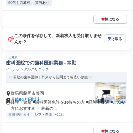
60代も応募可
賞与あり
気になる
この条件を保存して、新着求人を受け取りませ
受け取る
んか？
正社員
歯科医院での歯科医師業務 - 常勤
パールデンタルクリニック
常勤の歯科医師｜外来から訪問まで幅広い診療
群馬県藤岡市藤岡
月給60万円以上
経験・資格 ■歯科医師免許をお持ちの方 ■経験者優遇 ■こんな
方におすすめ ・最新の...
社員登用あり
シフト自由
+11個
気になる