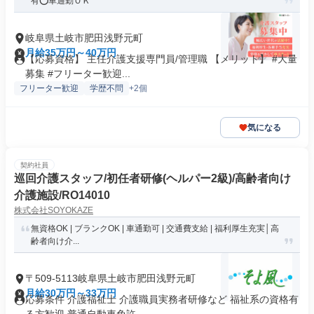
有⭕️車通勤ＯＫ
岐阜県土岐市肥田浅野元町
月給35万円～40万円
【応募資格】 主任介護支援専門員/管理職 【メリット】 #大量
募集 #フリーター歓迎...
フリーター歓迎
学歴不問
+2個
気になる
契約社員
巡回介護スタッフ/初任者研修(ヘルパー2級)/高齢者向け
介護施設/RO14010
株式会社SOYOKAZE
無資格OK | ブランクOK | 車通勤可 | 交通費支給 | 福利厚生充実│高
齢者向け介...
〒509-5113岐阜県土岐市肥田浅野元町
月給30万円～33万円
応募条件 介護福祉士 介護職員実務者研修など 福祉系の資格有