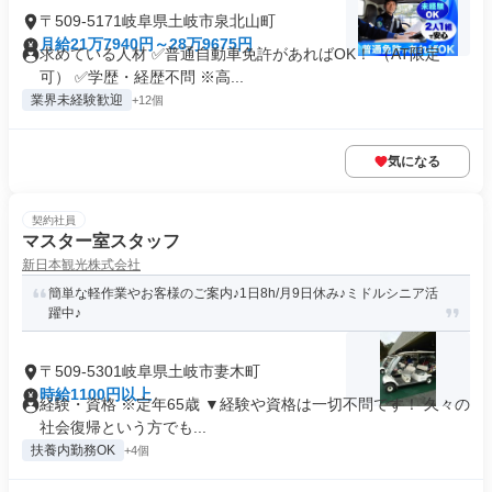
〒509-5171岐阜県土岐市泉北山町
月給21万7940円～28万9675円
求めている人材 ✅普通自動車免許があればOK！ （AT限定
可） ✅学歴・経歴不問 ※高...
業界未経験歓迎
+12個
気になる
契約社員
マスター室スタッフ
新日本観光株式会社
簡単な軽作業やお客様のご案内♪1日8h/月9日休み♪ミドルシニア活
躍中♪
〒509-5301岐阜県土岐市妻木町
時給1100円以上
経験・資格 ※定年65歳 ▼経験や資格は一切不問です！ 久々の
社会復帰という方でも...
扶養内勤務OK
+4個