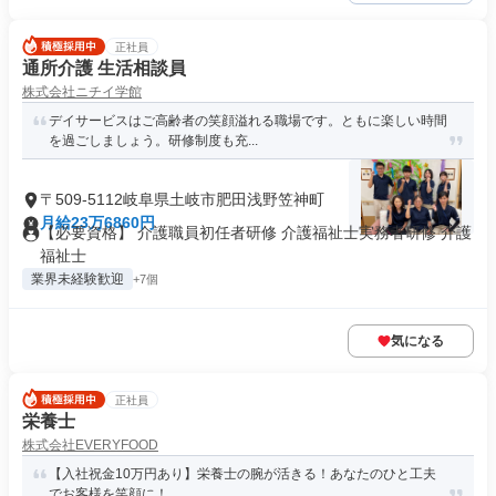
正社員
通所介護 生活相談員
株式会社ニチイ学館
デイサービスはご高齢者の笑顔溢れる職場です。ともに楽しい時間
を過ごしましょう。研修制度も充...
〒509-5112岐阜県土岐市肥田浅野笠神町
月給23万6860円
【必要資格】 介護職員初任者研修 介護福祉士実務者研修 介護
福祉士
業界未経験歓迎
+7個
気になる
正社員
栄養士
株式会社EVERYFOOD
【入社祝金10万円あり】栄養士の腕が活きる！あなたのひと工夫
でお客様を笑顔に！