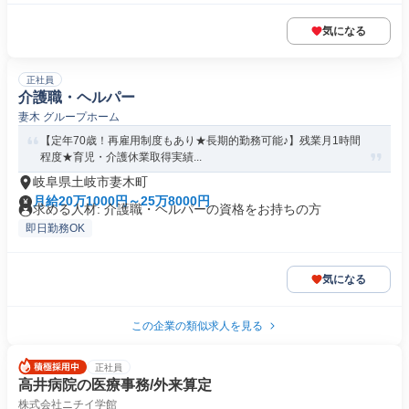
気になる
正社員
介護職・ヘルパー
妻木 グループホーム
【定年70歳！再雇用制度もあり★長期的勤務可能♪】残業月1時間
程度★育児・介護休業取得実績...
岐阜県土岐市妻木町
月給20万1000円～25万8000円
求める人材: 介護職・ヘルパーの資格をお持ちの方
即日勤務OK
気になる
この企業の類似求人を見る
正社員
高井病院の医療事務/外来算定
株式会社ニチイ学館