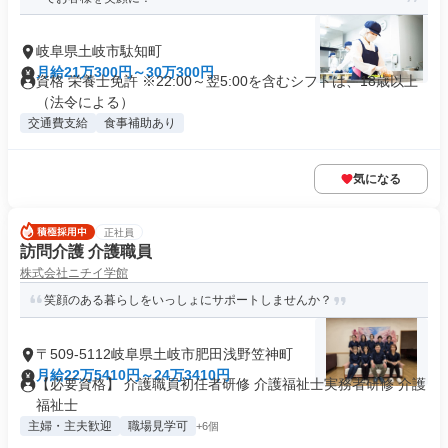
岐阜県土岐市駄知町
月給21万300円～30万300円
資格 栄養士免許 ※22:00～翌5:00を含むシフトは、18歳以上
（法令による）
交通費支給
食事補助あり
気になる
正社員
訪問介護 介護職員
株式会社ニチイ学館
笑顔のある暮らしをいっしょにサポートしませんか？
〒509-5112岐阜県土岐市肥田浅野笠神町
月給22万5410円～24万3410円
【必要資格】 介護職員初任者研修 介護福祉士実務者研修 介護
福祉士
主婦・主夫歓迎
職場見学可
+6個