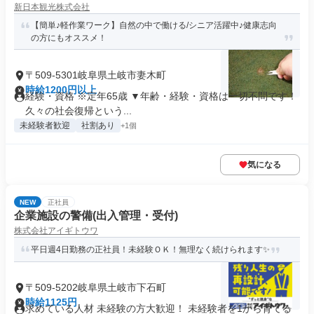
新日本観光株式会社
【簡単♪軽作業ワーク】自然の中で働ける/シニア活躍中♪健康志向
の方にもオススメ！
〒509-5301岐阜県土岐市妻木町
時給1200円以上
経験・資格 ※定年65歳 ▼年齢・経験・資格は一切不問です！
久々の社会復帰という...
未経験者歓迎
社割あり
+1個
気になる
NEW
正社員
企業施設の警備(出入管理・受付)
株式会社アイギトウワ
平日週4日勤務の正社員！未経験ＯＫ！無理なく続けられます✨
〒509-5202岐阜県土岐市下石町
時給1125円
求めている人材 未経験の方大歓迎！ 未経験者を1から育てる