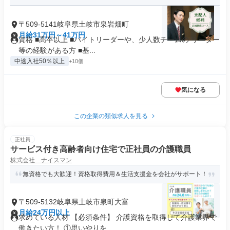
〒509-5141岐阜県土岐市泉岩畑町
月給31万円～41万円
資格 ■高卒以上 ■バイトリーダーや、少人数チームの リーダー
等の経験がある方 ■基...
中途入社50％以上
+10個
気になる
この企業の類似求人を見る
正社員
サービス付き高齢者向け住宅で正社員の介護職員
株式会社 ナイスマン
無資格でも大歓迎！資格取得費用＆生活支援金を会社がサポート！
〒509-5132岐阜県土岐市泉町大富
月給24万円以上
求めている人材 【必須条件】 介護資格を取得して介護業界で
働きたい方！ ①思いやりを...