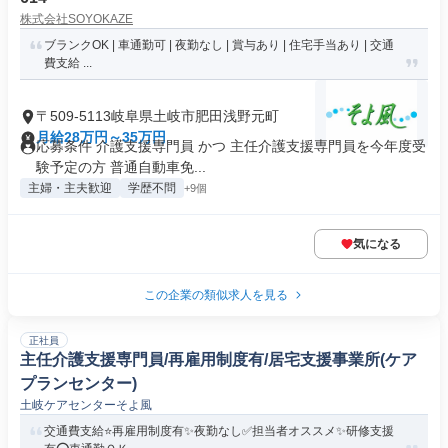
株式会社SOYOKAZE
ブランクOK | 車通勤可 | 夜勤なし | 賞与あり | 住宅手当あり | 交通
費支給 ...
〒509-5113岐阜県土岐市肥田浅野元町
月給28万円～35万円
応募条件 介護支援専門員 かつ 主任介護支援専門員を今年度受
験予定の方 普通自動車免...
主婦・主夫歓迎
学歴不問
+9個
気になる
この企業の類似求人を見る
正社員
主任介護支援専門員/再雇用制度有/居宅支援事業所(ケア
プランセンター)
土岐ケアセンターそよ風
交通費支給⭐️再雇用制度有✨夜勤なし✅️担当者オススメ✨研修支援