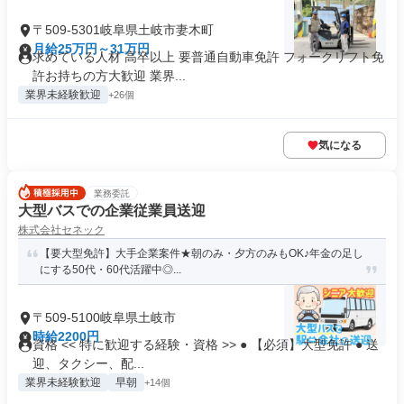
〒509-5301岐阜県土岐市妻木町
月給25万円～31万円
求めている人材 高卒以上 要普通自動車免許 フォークリフト免
許お持ちの方大歓迎 業界...
業界未経験歓迎
+26個
気になる
業務委託
大型バスでの企業従業員送迎
株式会社セネック
【要大型免許】大手企業案件★朝のみ・夕方のみもOK♪年金の足し
にする50代・60代活躍中◎...
〒509-5100岐阜県土岐市
時給2200円
資格 << 特に歓迎する経験・資格 >> ● 【必須】大型免許 ● 送
迎、タクシー、配...
業界未経験歓迎
早朝
+14個