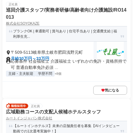
正社員
巡回介護スタッフ/実務者研修/高齢者向け介護施設/RO14
013
株式会社SOYOKAZE
ブランクOK | 車通勤可 | 賞与あり | 住宅手当あり | 交通費支給 | 福
利厚生充...
〒509-5113岐阜県土岐市肥田浅野元町
月給30万円～33万円
応募条件 社会福祉士 介護福祉士 いずれかの免許・資格所持で
可 普通自動車免許必須 ...
主婦・主夫歓迎
学歴不問
+8個
気になる
正社員
広域勤務コースの支配人候補ホテルスタッフ
ルートインジャパン株式会社
【ルートインホテルズ】未来の店舗責任者を募集【AIインタビュー
動画での1次選考実施中！】