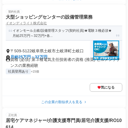
契約社員
大型ショッピングセンターの設備管理業務
イオンディライト株式会社
イオンモール土岐/設備管理スタッフ(契約社員)★電験３種必須★
月給25万円～32万円+各...
〒509-5122岐阜県土岐市土岐津町土岐口
月給25万円～32万円
資格 (必須) 第３種電気主任技術者の資格 (推奨) ビルメンテナ
ンスの業務経験
社員登用あり
+15個
気になる
この企業の類似求人を見る
正社員
居宅ケアマネジャー/介護支援専門員/居宅介護支援/RO10
614