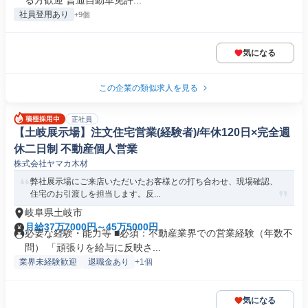
る方歓迎 普通自動車免許...
社員登用あり
+9個
気になる
この企業の類似求人を見る
正社員
【土岐展示場】注文住宅営業(経験者)/年休120日×完全週
休二日制 不動産個人営業
株式会社ヤマカ木材
弊社展示場にご来店いただいたお客様との打ち合わせ、現場確認、
住宅のお引渡しを担当します。反...
岐阜県土岐市
月給37万7000円～45万5000円
必要な経験・能力等 ■必須：不動産業界での営業経験（年数不
問） 「頑張りを給与に反映さ...
業界未経験歓迎
退職金あり
+1個
気になる