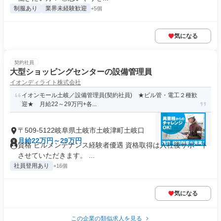
制服あり
業界未経験歓迎
+5個
気になる
契約社員
大型ショッピングセンターの設備管理員
イオンディライト株式会社
イオンモール土岐／設備管理員(契約社員) ★ビル管・電工２種歓
迎★ 月給22～29万円+各...
〒509-5122岐阜県土岐市土岐津町土岐口
月給22万円～29万円
資格 ビルメンテナンス経験者優遇 資格取得は入社後サポート
させていただきます。 ...
社員登用あり
+16個
気になる
この企業の類似求人を見る