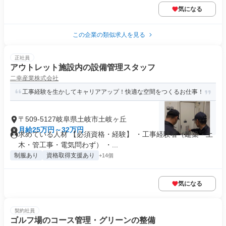
気になる
この企業の類似求人を見る
正社員
アウトレット施設内の設備管理スタッフ
二幸産業株式会社
工事経験を生かしてキャリアアップ！快適な空間をつくるお仕事！
〒509-5127岐阜県土岐市土岐ヶ丘
月給25万円～32万円
求めている人材 【必須資格・経験】 ・工事経験者（建築・土
木・管工事・電気問わず） ・...
制服あり
資格取得支援あり
+14個
気になる
契約社員
ゴルフ場のコース管理・グリーンの整備