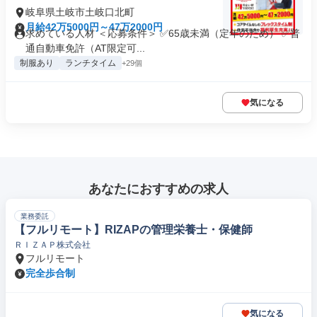
岐阜県土岐市土岐口北町
月給42万5000円～47万2000円
求めている人材 ＜応募条件＞ ✅65歳未満（定年のため） ✅普
通自動車免許（AT限定可...
制服あり
ランチタイム
+29個
気になる
あなたにおすすめの求人
業務委託
【フルリモート】RIZAPの管理栄養士・保健師
ＲＩＺＡＰ株式会社
フルリモート
完全歩合制
気になる