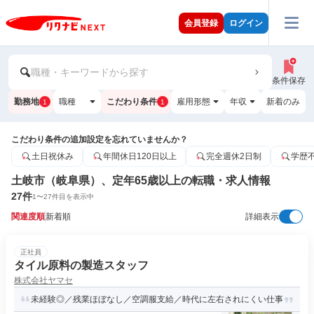
会員登録
ログイン
職種・キーワードから探す
条件保存
勤務地
職種
こだわり条件
雇用形態
年収
新着のみ
1
1
こだわり条件の追加設定を忘れていませんか？
土日祝休み
年間休日120日以上
完全週休2日制
学歴
土岐市（岐阜県）、定年65歳以上の転職・求人情報
27
件
1
〜
27
件目を表示中
関連度順
新着順
詳細表示
正社員
タイル原料の製造スタッフ
株式会社ヤマセ
未経験◎／残業ほぼなし／空調服支給／時代に左右されにくい仕事