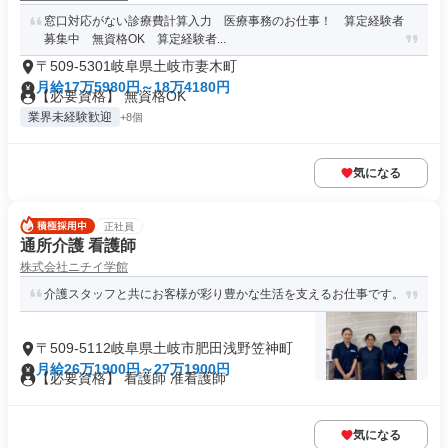
窓口対応がない診療費計算入力 医療事務のお仕事！ 算定経験者
募集中 無資格OK 算定経験者...
〒509-5301岐阜県土岐市妻木町
月給17万5980円～18万4180円
【必要資格】 無資格OK
業界未経験歓迎
+8個
気になる
正社員
通所介護 看護師
株式会社ニチイ学館
介護スタッフと共にお客様が彩り豊かな生活を支えるお仕事です。
〒509-5112岐阜県土岐市肥田浅野笠神町
月給26万1900円～27万1900円
【必要資格】 看護師 准看護師
気になる