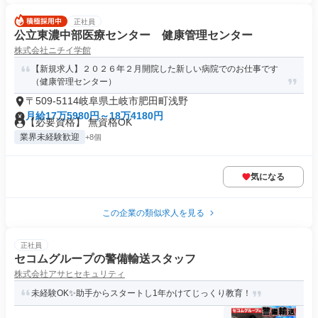
正社員
公立東濃中部医療センター 健康管理センター
株式会社ニチイ学館
【新規求人】２０２６年２月開院した新しい病院でのお仕事です
（健康管理センター）
〒509-5114岐阜県土岐市肥田町浅野
月給17万5980円～18万4180円
【必要資格】 無資格OK
業界未経験歓迎
+8個
気になる
この企業の類似求人を見る
正社員
セコムグループの警備輸送スタッフ
株式会社アサヒセキュリティ
未経験OK✨助手からスタートし1年かけてじっくり教育！