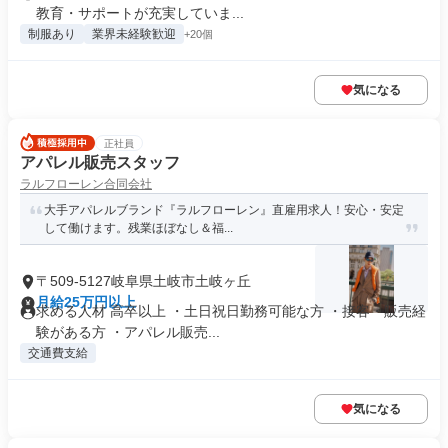
教育・サポートが充実していま...
制服あり
業界未経験歓迎
+20個
気になる
正社員
アパレル販売スタッフ
ラルフローレン合同会社
大手アパレルブランド『ラルフローレン』直雇用求人！安心・安定
して働けます。残業ほぼなし＆福...
〒509-5127岐阜県土岐市土岐ヶ丘
月給25万円以上
求める人材 高卒以上 ・土日祝日勤務可能な方 ・接客・販売経
験がある方 ・アパレル販売...
交通費支給
気になる