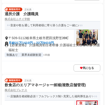
正社員
通所介護 介護職員
株式会社ニチイ学館
音楽や歌を通して利用者様に寄り添う介護をご一緒に♪
〒509-5112岐阜県土岐市肥田浅野笠神町
月給21万1410円～22万9410円
【必要資格】 介護職員初任者研修 介護福祉士実務者研修 介護
福祉士
制服あり
業界未経験歓迎
+35個
気になる
正社員
飲食店のエリアマネージャー候補(複数店舗管理)
株式会社プレナス
店舗責任者経験必須！フルフレックス制✨充実した福利厚生あり✨