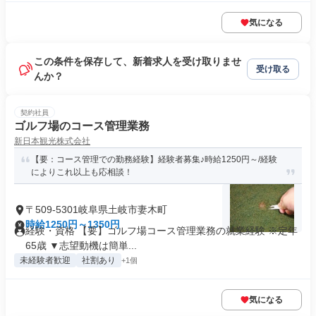
気になる
この条件を保存して、新着求人を受け取りませ
受け取る
んか？
契約社員
ゴルフ場のコース管理業務
新日本観光株式会社
【要：コース管理での勤務経験】経験者募集♪時給1250円～/経験
によりこれ以上も応相談！
〒509-5301岐阜県土岐市妻木町
時給1250円～1350円
経験・資格 【要】ゴルフ場コース管理業務の就業経験 ※定年
65歳 ▼志望動機は簡単...
未経験者歓迎
社割あり
+1個
気になる