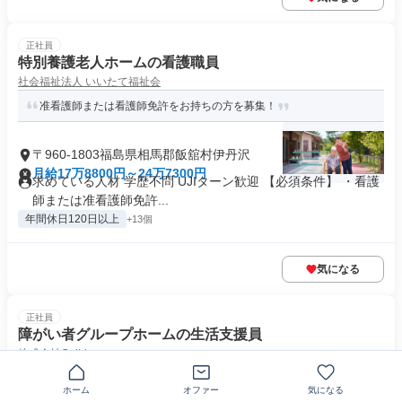
正社員
特別養護老人ホームの看護職員
社会福祉法人 いいたて福祉会
准看護師または看護師免許をお持ちの方を募集！
〒960-1803福島県相馬郡飯舘村伊丹沢
月給17万8800円～24万7300円
求めている人材 学歴不問 UJIターン歓迎 【必須条件】 ・看護
師または准看護師免許...
年間休日120日以上
+13個
気になる
正社員
障がい者グループホームの生活支援員
株式会社Guild
【未経験から月27万円可！】夜勤専従・日勤のみの選択OK！資格
ホーム
オファー
気になる
取得費用は会社が全額負担しま...