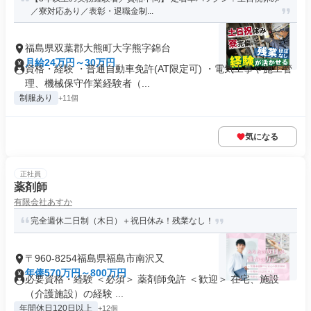
／寮対応あり／表彰・退職金制...
福島県双葉郡大熊町大字熊字錦台
月給24万円～30万円
資格・経験 ・普通自動車免許(AT限定可) ・電気工事や施工管
理、機械保守作業経験者（...
制服あり
+11個
気になる
正社員
薬剤師
有限会社あすか
完全週休二日制（木日）＋祝日休み！残業なし！
〒960-8254福島県福島市南沢又
年俸570万円～800万円
必要資格・経験 ＜必須＞ 薬剤師免許 ＜歓迎＞ 在宅、施設
（介護施設）の経験 ...
年間休日120日以上
+12個