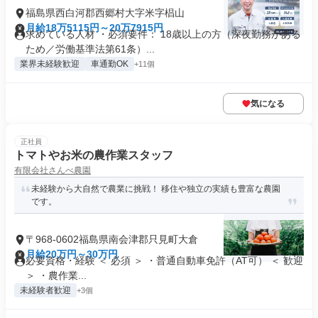
福島県西白河郡西郷村大字米字椙山
月給18万5115円～20万7915円
求めている人材 ・必須要件： 18歳以上の方（深夜勤務がある
ため／労働基準法第61条）...
業界未経験歓迎
車通勤OK
+11個
気になる
正社員
トマトやお米の農作業スタッフ
有限会社さんべ農園
未経験から大自然で農業に挑戦！ 移住や独立の実績も豊富な農園
です。
〒968-0602福島県南会津郡只見町大倉
月給20万円～30万円
必要資格・経験 ＜ 必須 ＞ ・普通自動車免許（AT可） ＜ 歓迎
＞ ・農作業...
未経験者歓迎
+3個