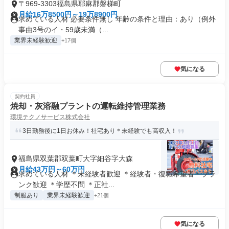
〒969-3303福島県耶麻郡磐梯町
月給16万8500円～19万8900円
求めている人材 必要条件無し 年齢の条件と理由：あり（例外
事由3号のイ・59歳未満（...
業界未経験歓迎
+17個
気になる
契約社員
焼却・灰溶融プラントの運転維持管理業務
環境テクノサービス株式会社
3日勤務後に1日お休み！社宅あり＊未経験でも高収入！
福島県双葉郡双葉町大字細谷字大森
月給43万円～60万円
求めている人材 ＊未経験者歓迎 ＊経験者・復職希望者・ブラ
ンク歓迎 ＊学歴不問 ＊正社...
制服あり
業界未経験歓迎
+21個
気になる