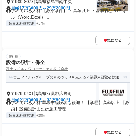
〒960-8073福島県福島市南中央
月給17万6000円～29万2000円
求めている人材 【必須条件】 ・高卒以上 ・基本的なPCスキ
ル（Word.Excel）...
業界未経験歓迎
+17個
気になる
正社員
設備の設計・保全
富士フイルムワコーケミカル株式会社
富士フイルムグループのものづくりを支える／業界未経験者歓迎！
〒979-0401福島県双葉郡広野町
月給21万8800円～32万8000円
求めている人材 業界未経験者も歓迎！ 【学歴】高卒以上 【必
須】設備設計または施工管理...
業界未経験歓迎
+20個
気になる