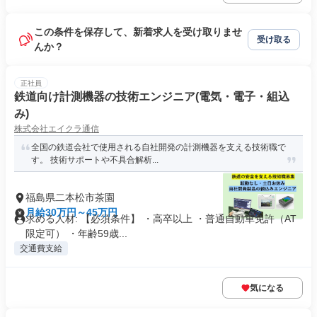
この条件を保存して、新着求人を受け取りませ
受け取る
んか？
正社員
鉄道向け計測機器の技術エンジニア(電気・電子・組込
み)
株式会社エイクラ通信
全国の鉄道会社で使用される自社開発の計測機器を支える技術職で
す。 技術サポートや不具合解析...
福島県二本松市茶園
月給30万円～45万円
求める人材: 【必須条件】 ・高卒以上 ・普通自動車免許（AT
限定可） ・年齢59歳...
交通費支給
気になる