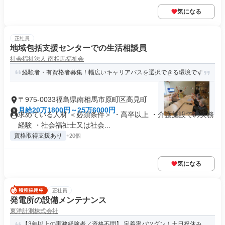
気になる
正社員
地域包括支援センターでの生活相談員
社会福祉法人 南相馬福祉会
経験者・有資格者募集！幅広いキャリアパスを選択できる環境です
〒975-0033福島県南相馬市原町区高見町
月給20万1800円～25万6000円
求めている人材 ＜必須条件＞ ・高卒以上 ・介護施設での実務
経験 ・社会福祉士又は社会...
資格取得支援あり
+20個
気になる
正社員
発電所の設備メンテナンス
東洋計測株式会社
【3年以上の実務経験者／資格不問】 定着率バツグン！土日祝休み