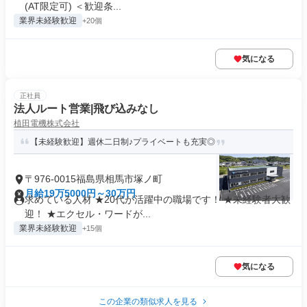
(AT限定可) ＜歓迎条...
業界未経験歓迎
+20個
気になる
正社員
法人ルート営業|飛び込みなし
植田電機株式会社
【未経験歓迎】週休二日制♪プライベートも充実◎
〒976-0015福島県相馬市塚ノ町
月給19万5000円～30万円
求めている人材 ★20代が活躍中の職場です！ ★未経験者大歓
迎！ ★エクセル・ワードが...
業界未経験歓迎
+15個
気になる
この企業の類似求人を見る