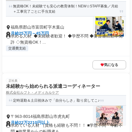
無資格OK！未経験でも安心の教育体制！NEW☆STAFF募集／月給
＋工事完了ごとに手当支給
福島県郡山市富田町字木葉山
月給25万円～45万円
求める人材: ◆未経験者歓迎！ ◆学歴不問 ◆要普通自動車免
許 ◇無資格OK！...
交通費支給
気になる
正社員
未経験から始められる派遣コーディネーター
株式会社ルフト・メディカルケア
定時退勤＆土日祝休みで「自分らしさ」取り戻してこ♪
〒963-8014福島県郡山市虎丸町
月給22万2210円以上
求めている人材 ｛資格も経験も不問！！ ■学歴不問・年齢不
問 ■他業界からの転職者も...