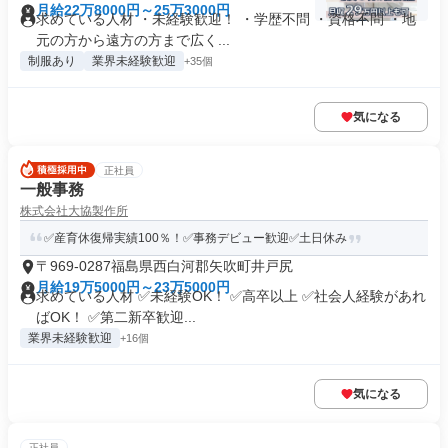
月給22万8000円～25万3000円
求めている人材 ・未経験歓迎！ ・学歴不問 ・資格不問 ・地
元の方から遠方の方まで広く...
制服あり
業界未経験歓迎
+35個
気になる
正社員
一般事務
株式会社大協製作所
✅産育休復帰実績100％！✅事務デビュー歓迎✅土日休み
〒969-0287福島県西白河郡矢吹町井戸尻
月給19万5000円～23万5000円
求めている人材 ✅未経験OK！ ✅高卒以上 ✅社会人経験があれ
ばOK！ ✅第二新卒歓迎...
業界未経験歓迎
+16個
気になる
正社員