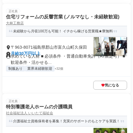
正社員
住宅リフォームの反響営業 (ノルマなし・未経験歓迎)
大林工務店
未経験から月収100万も可能！ イチから稼げる営業職★寮無料
〒963-8071福島県郡山市富久山町久保田
月給30万円以上
求めている人材 ■ 必須条件 ・普通自動車免許（AT限定可） ■
歓迎条件・活かせる...
制服あり
業界未経験歓迎
+32個
気になる
正社員
特別養護老人ホームの介護職員
社会福祉法人 いいたて福祉会
介護福祉士資格保有者を募集！充実のサポートのもとケアを実践！