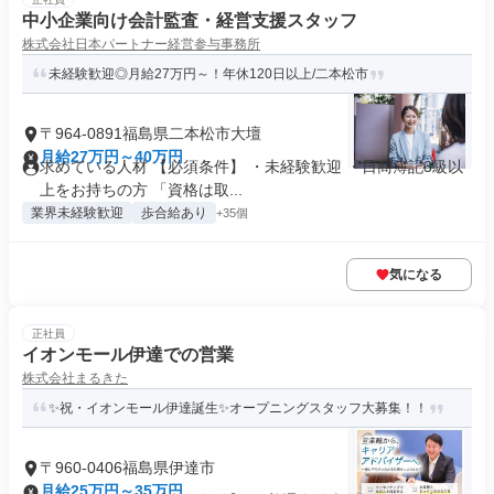
中小企業向け会計監査・経営支援スタッフ
株式会社日本パートナー経営参与事務所
未経験歓迎◎月給27万円～！年休120日以上/二本松市
〒964-0891福島県二本松市大壇
月給27万円～40万円
求めている人材 【必須条件】 ・未経験歓迎 ・日商簿記3級以
上をお持ちの方 「資格は取...
業界未経験歓迎
歩合給あり
+35個
気になる
正社員
イオンモール伊達での営業
株式会社まるきた
✨祝・イオンモール伊達誕生✨オープニングスタッフ大募集！！
〒960-0406福島県伊達市
月給25万円～35万円