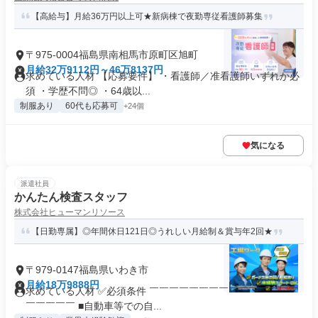
【高給与】月給36万円以上可★新病棟で夜勤専従看護師募集
〒975-0004福島県南相馬市原町区旭町
月給32万9112円～46万8137円
求めている人材 【応募要件】 ・看護師／准看護師いずれか必
須 ・学歴不問◎ ・64歳以...
制服あり
60代も応募可
+24個
気になる
派遣社員
かんたん検査スタッフ
株式会社ヒューマンリソース
【日勤専属】◎年間休日121日◎うれしい月給制＆賞与年2回★
〒979-0147福島県いわき市
月給18万9888円
求めている人材 ✅必須条件 ￣￣￣￣￣￣￣￣￣￣￣￣￣￣￣
￣￣￣￣￣ ■自動車等での自...