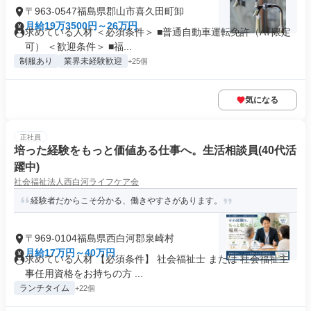
〒963-0547福島県郡山市喜久田町卸
月給19万3500円～26万円
求めている人材 ＜必須条件＞ ■普通自動車運転免許（AT限定
可） ＜歓迎条件＞ ■福...
制服あり
業界未経験歓迎
+25個
気になる
正社員
培った経験をもっと価値ある仕事へ。生活相談員(40代活
躍中)
社会福祉法人西白河ライフケア会
経験者だからこそ分かる、働きやすさがあります。
〒969-0104福島県西白河郡泉崎村
月給17万円～40万円
求めている人材 【必須条件】 社会福祉士 または 社会福祉主
事任用資格をお持ちの方 ...
ランチタイム
+22個