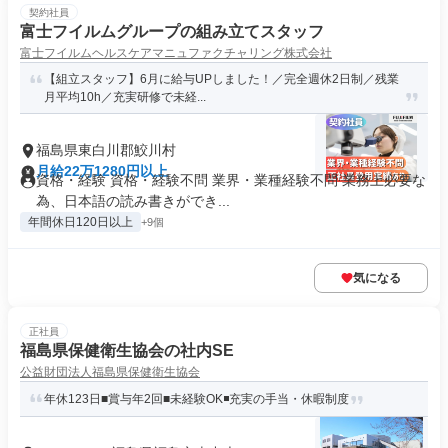
契約社員
富士フイルムグループの組み立てスタッフ
富士フイルムヘルスケアマニュファクチャリング株式会社
【組立スタッフ】6月に給与UPしました！／完全週休2日制／残業
月平均10h／充実研修で未経...
福島県東白川郡鮫川村
月給22万1280円以上
資格・経験 資格・経験不問 業界・業種経験不問 業務上必要な
為、日本語の読み書きができ...
年間休日120日以上
+9個
気になる
正社員
福島県保健衛生協会の社内SE
公益財団法人福島県保健衛生協会
年休123日■賞与年2回■未経験OK◾️充実の手当・休暇制度