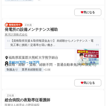
気になる
正社員
発電所の設備メンテナンス補助
東洋計測株式会社
【資格取得支援＆取得報奨金あり】 未経験からメンテナンス・電
気工事に挑戦！定着率が高い働き...
福島県双葉郡大熊町大字熊字錦台
月給20万円～26万円
資格・経験 ・資格、経験不問 ・普通自動車免許(AT限定可)
制服あり
業界未経験歓迎
+11個
気になる
正社員
総合病院の夜勤専従看護師
医療法人相雲会 小野田病院