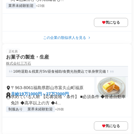
業界未経験歓迎
+23個
気になる
この企業の類似求人を見る
正社員
お菓子の製造・生産
株式会社三万石
16時退勤＆残業月5h/昼食補助/食費光熱費込で単身寮完備！
〒963-8061福島県郡山市富久山町福原
月給19万1000円～27万7000円
求めている人材 【応募資格・条件】 ■必須条件 ◆普通自動車
免許 ◆高卒以上の方 ◆4...
制服あり
業界未経験歓迎
+26個
気になる