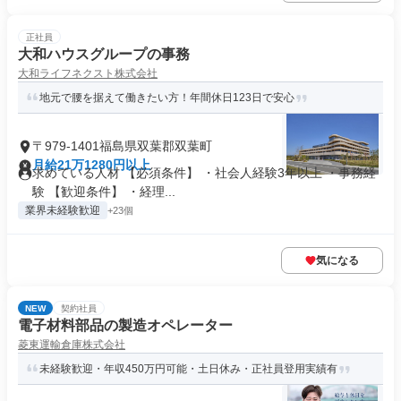
正社員
大和ハウスグループの事務
大和ライフネクスト株式会社
地元で腰を据えて働きたい方！年間休日123日で安心
〒979-1401福島県双葉郡双葉町
月給21万1280円以上
求めている人材 【必須条件】 ・社会人経験3年以上 ・事務経
験 【歓迎条件】 ・経理...
業界未経験歓迎
+23個
気になる
NEW
契約社員
電子材料部品の製造オペレーター
菱東運輸倉庫株式会社
未経験歓迎・年収450万円可能・土日休み・正社員登用実績有