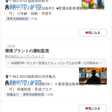
〒963-4701福島県田村市
月給21万円～33万円
求めている人材 【必須条件】 ■普通自動車運転免許（AT限定
可） ◎年齢・経験・学歴不...
業界未経験歓迎
+27個
気になる
正社員
環境プラントの運転監視
株式会社ヒューマンウェイブ
未経験OK✅モニター監視などちょっとレアなお仕事✅土日祝休み
〒961-0023福島県白河市亀石
月給20万円～30万円
求めている人材 未経験OK！ ※要普通自動車免許（AT限定
可） 研修制度・育成プログ...
制服あり
業界未経験歓迎
+30個
気になる