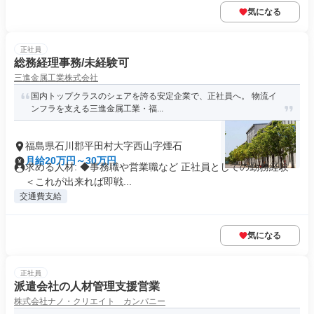
気になる
正社員
総務経理事務/未経験可
三進金属工業株式会社
国内トップクラスのシェアを誇る安定企業で、正社員へ。 物流イ
ンフラを支える三進金属工業・福...
福島県石川郡平田村大字西山字煙石
月給20万円～30万円
求める人材: ◆事務職や営業職など 正社員としての勤務経験
＜これが出来れば即戦...
交通費支給
気になる
正社員
派遣会社の人材管理支援営業
株式会社ナノ・クリエイト カンパニー