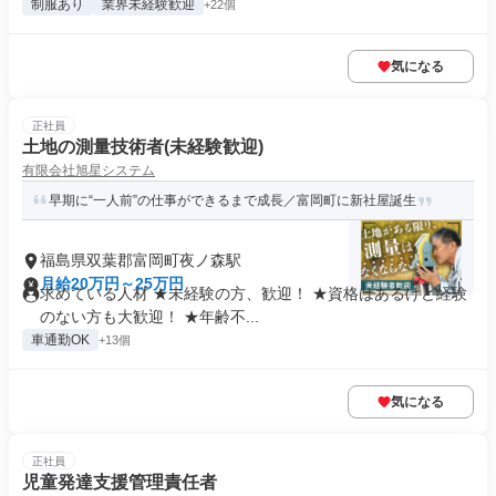
制服あり
業界未経験歓迎
+22個
気になる
正社員
土地の測量技術者(未経験歓迎)
有限会社旭星システム
早期に“一人前”の仕事ができるまで成長／富岡町に新社屋誕生
福島県双葉郡富岡町夜ノ森駅
月給20万円～25万円
求めている人材 ★未経験の方、歓迎！ ★資格はあるけど経験
のない方も大歓迎！ ★年齢不...
車通勤OK
+13個
気になる
正社員
児童発達支援管理責任者