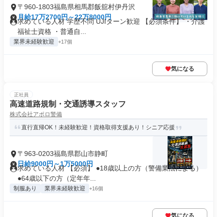
〒960-1803福島県相馬郡飯舘村伊丹沢
月給17万2700円～22万8000円
求めている人材 学歴不問 UJIターン歓迎 【必須条件】 ・介護
福祉士資格 ・普通自...
業界未経験歓迎
+17個
気になる
正社員
高速道路規制・交通誘導スタッフ
株式会社アポロ警備
直行直帰OK！未経験歓迎！資格取得支援あり！シニア応援
〒963-0203福島県郡山市静町
日給9000円～1万5000円
求めている人材 【必須】 ●18歳以上の方（警備業法による）
●64歳以下の方（定年年...
制服あり
業界未経験歓迎
+16個
気になる