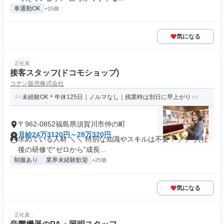
車通勤OK
+15個
気になる
正社員
接客スタッフ(ドコモショップ)
コナン販売株式会社
未経験OK＊年休125日｜ノルマなし｜残業時は別日に早上がり
〒962-0852福島県須賀川市仲の町
月給24万3120円～28万320円
求めている人材 ＼＼ 特別な知識やスキルは不要！ ／／ 入社
後の研修で“ゼロから”成長...
制服あり
業界未経験歓迎
+25個
気になる
正社員