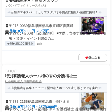
音響機器のPA・照明スタッフ
サウンドファクトリースタジオ
音響のエキスパートとしてスタジオを拠点に幅広い業務に挑戦！
〒975-0039福島県南相馬市原町区青葉町
月給18万5000円～35万円
求めている人材 【必須条件】 ■学歴：専修学校以上 ■経験：音
響・音楽・イベント関係の...
年間休日120日以上
+18個
気になる
正社員
特別養護老人ホーム梅の香の介護福祉士
社会福祉法人 南相馬福祉会
有資格者を募集！ユニット型の老人ホームで寄り添うケアを実践
〒979-2165福島県南相馬市小高区金谷
月給19万4800円～25万6000円
求めている人材 ＜必須条件＞ 介護福祉士 普通自動車運転免許