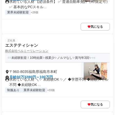
求めている人材 【必須条件】 ✅ 普通自動車免許（AT限定可）
✅ 基本的なPCスキル...
業界未経験歓迎
+28個
気になる
正社員
エステティシャン
株式会社ベルミーリレーション
未経験歓迎！10時始業✨残業少✨ノルマなし✨賞与年3回✨
〒960-8035福島県福島市本町
月給30万3280円～100万円
求めている人材 ＼✨ 未経験OK ✨／ ◆学歴不問 ◆経験スキル
不問 ◆未経験OK ...
制服あり
業界未経験歓迎
+33個
気になる