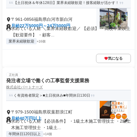
【土日祝休＆年休128日】業界未経験歓迎！接客経験が活かす！
〒961-0856福島県白河市新白河
月給22万5000円～24万5000円
求めている人材 ＼業界未経験歓迎／ 【必須】 ・高校卒業以上
【歓迎要件】 ・顧客...
業界未経験歓迎
+16個
気になる
正社員
発注者立場で働くの工事監督支援業務
株式会社パートナーズ
く有資格者限定＞■土日祝休み■年間休日130日
〒979-1500福島県双葉郡浪江町
月給40万円以上
求めている人材 【必須条件】 ・1級土木施工管理技士 ・2級土
木施工管理技士 ・1級土...
年間休日120日以上
+14個