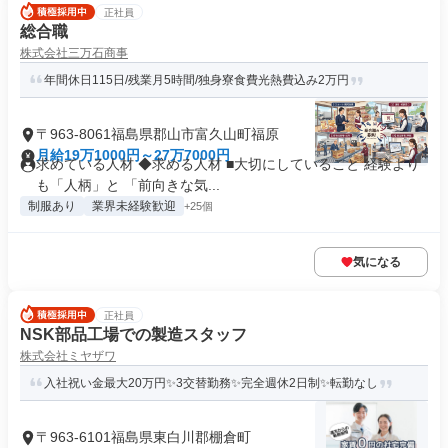
正社員
総合職
株式会社三万石商事
年間休日115日/残業月5時間/独身寮食費光熱費込み2万円
〒963-8061福島県郡山市富久山町福原
月給19万1000円～27万7000円
求めている人材 ◆求める人材 ■大切にしていること 経験より
も「人柄」と 「前向きな気...
制服あり
業界未経験歓迎
+25個
気になる
正社員
NSK部品工場での製造スタッフ
株式会社ミヤザワ
入社祝い金最大20万円✨3交替勤務✨完全週休2日制✨転勤なし
〒963-6101福島県東白川郡棚倉町