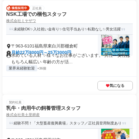
正社員
NSK工場での梱包スタッフ
株式会社ミヤザワ
未経験OK✨入社祝い金有り✨住宅手当あり✨転勤なし✨男女活躍
〒963-6101福島県東白川郡棚倉町
月給22万8000円～25万3000円
求めている人材 ✨様々なお仕事がございます。 男性・女性は
もちろん幅広い 年齢の方が活...
業界未経験歓迎
+36個
気になる
契約社員
乳牛・肉用牛の飼養管理スタッフ
株式会社美土里耕産
経験不問！「大型畜産復興農場」スタッフ／正社員登用制度あり