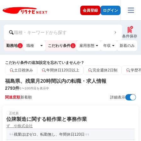
会員登録
ログイン
職種・キーワードから探す
条件保存
勤務地
職種
こだわり条件
雇用形態
年収
新着のみ
1
1
こだわり条件の追加設定を忘れていませんか？
土日祝休み
年間休日120日以上
完全週休2日制
学歴
福島県、残業月20時間以内の転職・求人情報
2793
件
1
〜
100
件目を表示中
関連度順
新着順
詳細表示
正社員
位牌製造に関する軽作業と事務作業
ずゞや株式会社
残業ほぼゼロ、転勤無し、年間休日120日