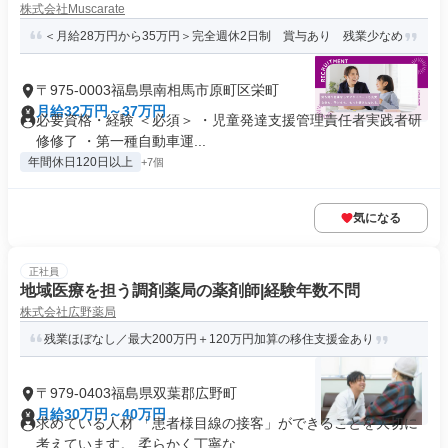
株式会社Muscarate
＜月給28万円から35万円＞完全週休2日制 賞与あり 残業少なめ
〒975-0003福島県南相馬市原町区栄町
月給32万円～37万円
必要資格・経験 ＜必須＞ ・児童発達支援管理責任者実践者研
修修了 ・第一種自動車運...
年間休日120日以上
+7個
気になる
正社員
地域医療を担う調剤薬局の薬剤師|経験年数不問
株式会社広野薬局
残業ほぼなし／最大200万円＋120万円加算の移住支援金あり
〒979-0403福島県双葉郡広野町
月給30万円～40万円
求めている人材 「患者様目線の接客」ができることを大切に
考えています。 柔らかく丁寧な...