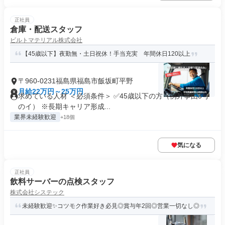
正社員
倉庫・配送スタッフ
ビルトマテリアル株式会社
【45歳以下】夜勤無・土日祝休！手当充実 年間休日120以上
〒960-0231福島県福島市飯坂町平野
月給22万円～25万円
求めている人材 ＜必須条件＞ ✅45歳以下の方（例外事由3号
のイ） ※長期キャリア形成...
業界未経験歓迎
+18個
気になる
正社員
飲料サーバーの点検スタッフ
株式会社システック
未経験歓迎✨コツモク作業好き必見◎賞与年2回◎営業一切なし◎