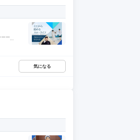
￣...
気になる