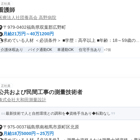
正社員
看護師
医療法人社団養高会 高野病院
〒979-0402福島県双葉郡広野町
月給21万円～40万1200円
求めている人材 ＜必須条件＞ ■学歴：高卒以上 ■年齢：18～59歳の...
介護休暇あり
バイク通勤OK
車通勤OK
住宅手当あり
+7個
正社員
公共および民間工事の測量技術者
株式会社大和田測量設計
最新技術で人と自然環境との調和を◆資格手当あり◆転勤なし
〒975-0037福島県南相馬市原町区北原
月給18万5000円～25万円