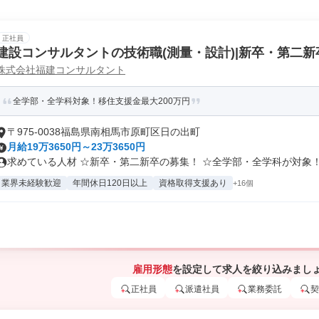
正社員
建設コンサルタントの技術職(測量・設計)|新卒・第二新
株式会社福建コンサルタント
全学部・全学科対象！移住支援金最大200万円
〒975-0038福島県南相馬市原町区日の出町
月給19万3650円～23万3650円
求めている人材 ☆新卒・第二新卒の募集！ ☆全学部・全学科が対象！ .
業界未経験歓迎
年間休日120日以上
資格取得支援あり
+16個
雇用形態
を設定して求人を絞り込みまし
正社員
派遣社員
業務委託
契