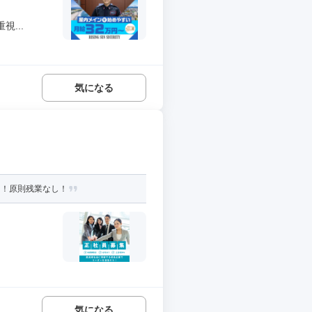
...
気になる
り！原則残業なし！
気になる