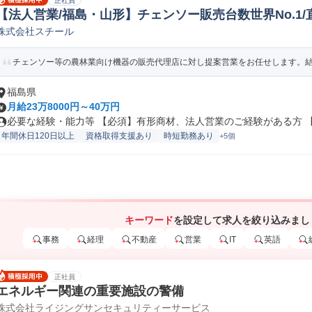
正社員
【法人営業/福島・山形】チェンソー販売台数世界No.1/直
株式会社スチール
他営業
チェンソー等の農林業向け機器の販売代理店に対し提案営業をお任せします。結果
福島県
月給23万8000円～40万円
必要な経験・能力等 【必須】有形商材、法人営業のご経験がある方 【求
年間休日120日以上
資格取得支援あり
時短勤務あり
+5個
キーワード
を設定して求人を絞り込みまし
事務
経理
不動産
営業
IT
英語
正社員
エネルギー関連の重要施設の警備
株式会社ライジングサンセキュリティーサービス