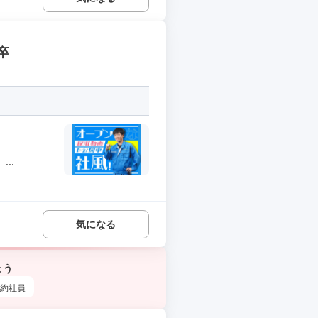
卒
..
気になる
ょう
約社員