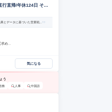
行直帰/年休124日 その
とデータに基づいた営業戦...
め...
気になる
ょう
総務
人事
中国語