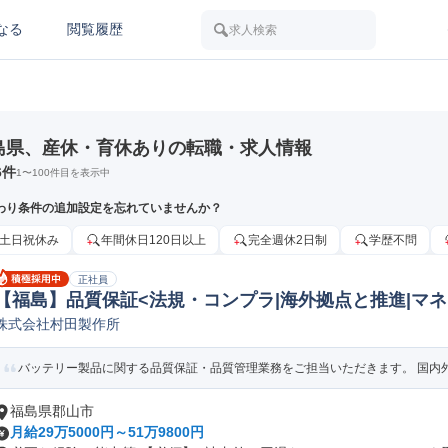
なる
閲覧履歴
求人検索
島県、産休・育休ありの転職・求人情報
6
件
1
〜
100
件目を表示中
わり条件の追加設定を忘れていませんか？
土日祝休み
年間休日120日以上
完全週休2日制
学歴不問
正社員
【福島】品質保証<法規・コンプラ|海外拠点と推進|マネ
株式会社村田製作所
子品質保証
バッテリー製品に関する品質保証・品質管理業務をご担当いただきます。 国内外拠
福島県郡山市
月給29万5000円～51万9800円