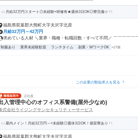
月給32万円スタート◎未経験×研修有★週休3日OK◎寮完備☆
福島県双葉郡大熊町大字夫沢字北原
月給32万円～42万円
求めている人材 ＼業界・職種・転職回数・すべて不問／ ￣￣￣￣￣￣￣
制服あり
業界未経験歓迎
ランチタイム
副業・WワークOK
+27個
この企業の類似求人を見る
正社員
出入管理中心のオフィス系警備(屋外少なめ)
株式会社ライジングサンセキュリティーサービス
屋内メイン！月給32万円～×未経験◎週休3日OK！個室寮あり
福島県双葉郡大熊町大字夫沢字北原