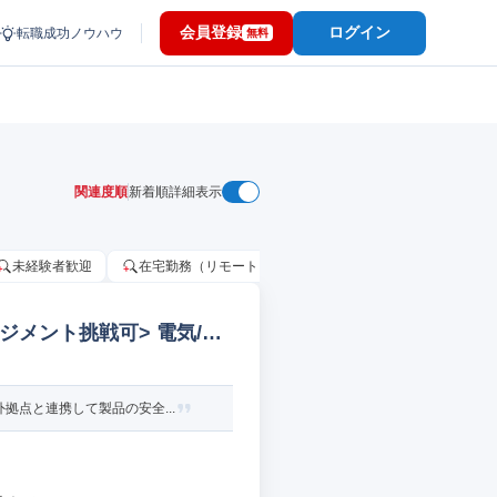
会員登録
ログイン
転職成功ノウハウ
無料
関連度順
新着順
詳細表示
未経験者歓迎
在宅勤務（リモートワーク）OK
家賃補助・住宅手当
ジメント挑戦可> 電気/電
点と連携して製品の安全...