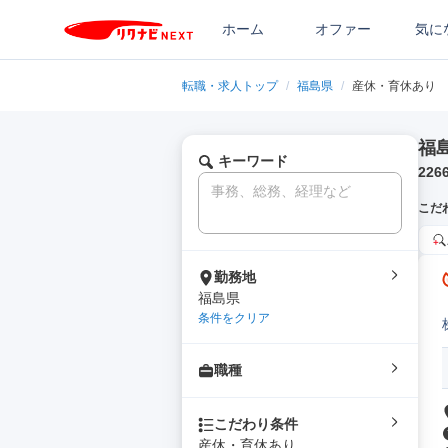
ホーム
オファー
気に
転職・求人トップ
/
福島県
/
産休・育休あり
福
キーワード
226
こだ
勤務地
福島県
条件をクリア
職種
こだわり条件
産休・育休あり