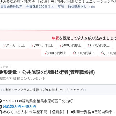
必要な経験・能力等 【必須】■社内外と円滑なコミュニケーションを取れ
業界未経験歓迎
年間休日120日以上
英語
時短勤務あり
+4個
年収
を設定して求人を絞り込みましょ
200万円以上
300万円以上
400万円以上
500万円以上
800万円以上
900万円以上
1000
正社員
地形測量・公共施設の測量技術者(管理職候補)
株式会社福建コンサルタント
地域トップクラスの技術力を誇る当社でキャリアアップ
〒975-0038福島県南相馬市原町区日の出町
月給35万円～40万円
求めている人材 ☆学歴不問 【必須条件】 ■測量士資格 ■普通自動車...