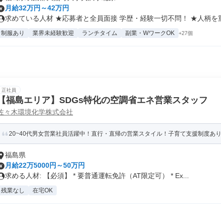
月給32万円～42万円
求めている人材 ★応募者と全員面接 学歴・経験一切不問！ ★人柄を重視
制服あり
業界未経験歓迎
ランチタイム
副業・WワークOK
+27個
正社員
【福島エリア】SDGs特化の空調省エネ営業スタッフ
佐々木環境化学株式会社
20~40代男女営業社員活躍中！直行・直帰の営業スタイル！子育て支援制度あ
福島県
月給22万5000円～50万円
求める人材: 【必須】 * 要普通運転免許（AT限定可） * Ex...
残業なし
在宅OK