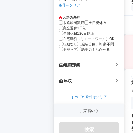
条件をクリア
人気の条件
未経験者歓迎
土日祝休み
完全週休2日制
年間休日120日以上
在宅勤務（リモートワーク）OK
転勤なし
服装自由
年齢不問
学歴不問
語学力を活かせる
雇用形態
年収
すべての条件をクリア
新着のみ
検索