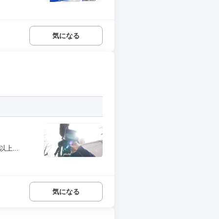
気になる
上...
気になる