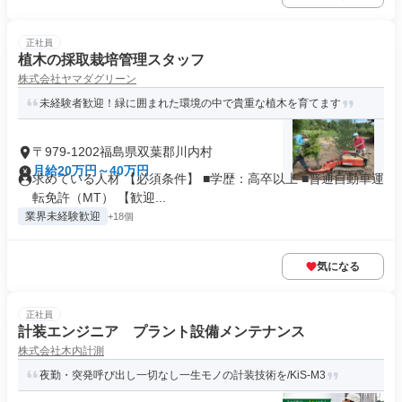
正社員
植木の採取栽培管理スタッフ
株式会社ヤマダグリーン
未経験者歓迎！緑に囲まれた環境の中で貴重な植木を育てます
〒979-1202福島県双葉郡川内村
月給20万円～40万円
求めている人材 【必須条件】 ■学歴：高卒以上 ■普通自動車運
転免許（MT） 【歓迎...
業界未経験歓迎
+18個
気になる
正社員
計装エンジニア プラント設備メンテナンス
株式会社木内計測
夜勤・突発呼び出し一切なし一生モノの計装技術を/KiS-M3