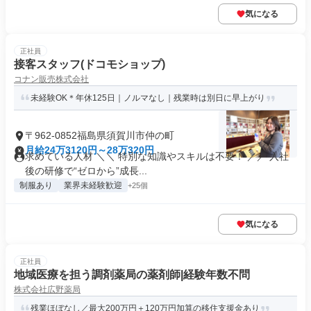
気になる
正社員
接客スタッフ(ドコモショップ)
コナン販売株式会社
未経験OK＊年休125日｜ノルマなし｜残業時は別日に早上がり
〒962-0852福島県須賀川市仲の町
月給24万3120円～28万320円
求めている人材 ＼＼ 特別な知識やスキルは不要！ ／／ 入社
後の研修で“ゼロから”成長...
制服あり
業界未経験歓迎
+25個
気になる
正社員
地域医療を担う調剤薬局の薬剤師|経験年数不問
株式会社広野薬局
残業ほぼなし／最大200万円＋120万円加算の移住支援金あり