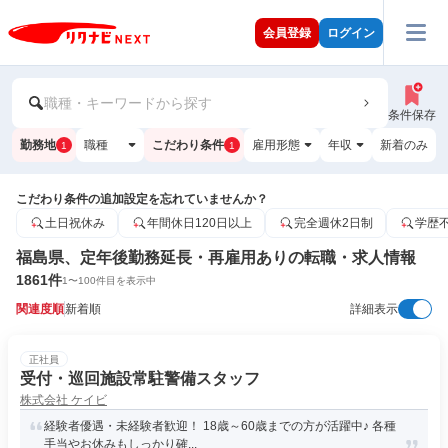
会員登録
ログイン
職種・キーワードから探す
条件保存
勤務地
職種
こだわり条件
雇用形態
年収
新着のみ
1
1
こだわり条件の追加設定を忘れていませんか？
土日祝休み
年間休日120日以上
完全週休2日制
学歴
福島県、定年後勤務延長・再雇用ありの転職・求人情報
1861
件
1
〜
100
件目を表示中
関連度順
新着順
詳細表示
正社員
受付・巡回施設常駐警備スタッフ
株式会社 ケイビ
経験者優遇・未経験者歓迎！ 18歳～60歳までの方が活躍中♪ 各種
手当やお休みもしっかり確...