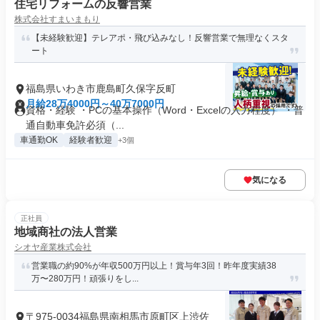
住宅リフォームの反響営業
株式会社すまいまもり
【未経験歓迎】テレアポ・飛び込みなし！反響営業で無理なくスタ
ート
福島県いわき市鹿島町久保字反町
月給28万4000円～40万7000円
資格・経験 ・PCの基本操作（Word・Excelの入力程度） ・普
通自動車免許必須（...
車通勤OK
経験者歓迎
+3個
気になる
正社員
地域商社の法人営業
シオヤ産業株式会社
営業職の約90%が年収500万円以上！賞与年3回！昨年度実績38
万〜280万円！頑張りをし...
〒975-0034福島県南相馬市原町区上渋佐