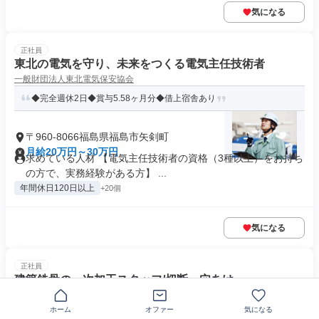
気になる
正社員
東北の電気を守り、未来をつくる電気主任技術者
一般財団法人東北電気保安協会
◆完全週休2日◆賞与5.58ヶ月分◆借上宿舎あり
〒960-8066福島県福島市矢剣町
月給20万円～30万円
求めている人材 【電気主任技術者の資格（3種以上）をお持ち
の方で、実務経験がある方】 ...
年間休日120日以上
+20個
気になる
正社員
建築鉄骨の一次加工スタッフ/切断・穴あけ
株式会社ビクセル
ホーム
オファー
気になる
【正社員】有給消化率高め！未経験OK／資格取得支援制度あり