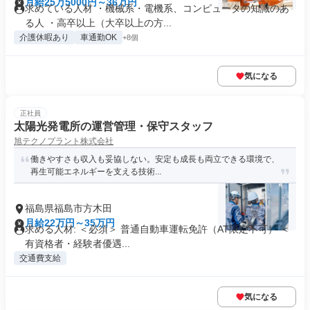
月給25万5000円～36万円
求めている人材 ・機械系・電機系、コンピュータの知識のあ
る人 ・高卒以上（大卒以上の方...
介護休暇あり
車通勤OK
+8個
気になる
正社員
太陽光発電所の運営管理・保守スタッフ
旭テクノプラント株式会社
働きやすさも収入も妥協しない。安定も成長も両立できる環境で、
再生可能エネルギーを支える技術...
福島県福島市方木田
月給22万円～35万円
求める人材: ＜必須＞ 普通自動車運転免許（AT限定不可） ＜
有資格者・経験者優遇...
交通費支給
気になる