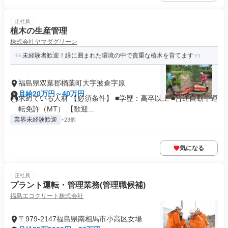
正社員
植木の生産管理
株式会社ヤマダグリーン
未経験者歓迎！緑に囲まれた環境の中で貴重な植木を育てます
福島県双葉郡楢葉町大字波倉字原
月給20万円～40万円
求めている人材 【必須条件】 ■学歴：高卒以上 ■普通自動車運
転免許（MT） 【歓迎...
業界未経験歓迎
+23個
気になる
正社員
プラント運転・管理業務(管理職候補)
福島エコクリート株式会社
〒979-2147福島県南相馬市小高区女場