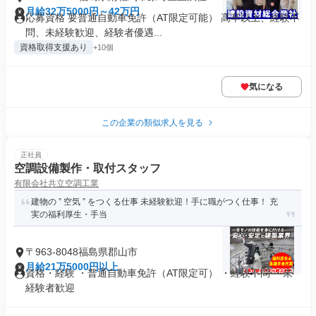
月給32万5000円～42万円
応募資格 要普通自動車免許（AT限定可能） 高卒以上、経験不
問、未経験歓迎、経験者優遇...
資格取得支援あり
+10個
気になる
この企業の類似求人を見る
正社員
空調設備製作・取付スタッフ
有限会社共立空調工業
建物の ” 空気 ” をつくる仕事 未経験歓迎！手に職がつく仕事！ 充
実の福利厚生・手当
〒963-8048福島県郡山市
月給21万5000円以上
資格・経験 ・普通自動車免許（AT限定可） ・経験不問 ・未
経験者歓迎