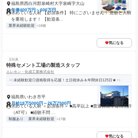
福島県西白河郡泉崎村大字泉崎字大山
年俸400万円～600万円
求めている人材 【必須条件】 特にございません！ 意欲と人柄
を重視します！ 【歓迎条...
業界未経験歓迎
+18個
気になる
正社員
特殊セメント工場の製造スタッフ
エレホン・化成工業株式会社
未経験歓迎◎資格取得を応援！土日祝休み＆年間休日125日★
福島県いわき市平
月給18万5000円～26万7500円
求めている人材 ＜必須条件＞ ■高卒以上 ■普通自動車運転免許
（AT可） ■経験不問 ...
制服あり
業界未経験歓迎
+17個
気になる