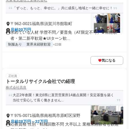
光栄電気通信工業株式会社
「ずっと、もっと、幸せに。」共に成長し地域と一緒に幸せに！
〒962-0021福島県須賀川市館取町
月給20万円
求めている人材 学歴不問／要普免（AT限定不可）★未経験
者・第二新卒歓迎★UIターン歓...
制服あり
業界未経験歓迎
+22個
気になる
正社員
トータルリサイクル会社での経理
株式会社高良
大正2年創業！東北6県に直営営業所14拠点展開！安定基盤を築く
当社で安心して長く働きません...
〒975-0071福島県南相馬市原町区深野
月給28万円～32万円
応募資格 性別・転職回数不問 大卒以上 業種未経験者も歓迎