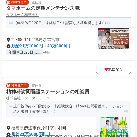
正社員
タマホームの定期メンテナンス職
タマホーム株式会社
【年間休日120日】未経験OK！誠実な人柄重視します◎
〒969-1104福島県本宮市
月給21万1000円～43万6000円
年間休日120日以上
+6個
気になる
正社員
精神科訪問看護ステーションの相談員
株式会社ファーストナース
土日祝休み＆日勤のみ！未経験歓迎！精神科訪問看護ステーション
の相談員【医療行為なし】
福島県伊達市保原町字中村町
月給21万5000円以上