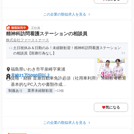
この企業の類似求人を見る
正社員
精神科訪問看護ステーションの相談員
株式会社ファーストナース
土日祝休み＆日勤のみ！未経験歓迎！精神科訪問看護ステーション
の相談員【医療行為なし】
福島県いわき市平泉崎字東浦
月給21万5000円以上
資格・経験 普通自動車免許必須（社用車利用） 未経験者歓迎
基本的なPC入力や書類作成...
制服あり
業界未経験歓迎
+13個
気になる
この企業の類似求人を見る