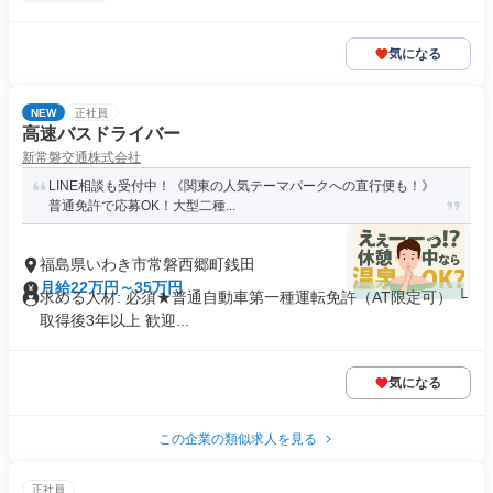
気になる
NEW
正社員
高速バスドライバー
新常磐交通株式会社
LINE相談も受付中！《関東の人気テーマパークへの直行便も！》
普通免許で応募OK！大型二種...
福島県いわき市常磐西郷町銭田
月給22万円～35万円
求める人材: 必須★普通自動車第一種運転免許（AT限定可） └
取得後3年以上 歓迎...
気になる
この企業の類似求人を見る
正社員