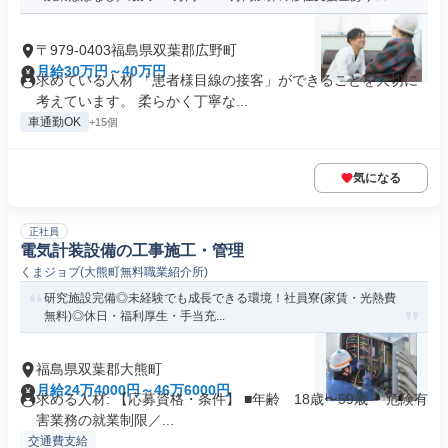
〒979-0403福島県双葉郡広野町
月給30万円～40万円
求めている人材 「患者様目線の接客」ができることを大切に
考えています。 柔らかく丁寧な...
車通勤OK
+15個
気になる
正社員
電気計装設備の工事施工・管理
くまジョブ(大熊町無料職業紹介所)
研究施設完備◎未経験でも成長できる環境！社員寮(家賃・光熱費
無料)◎休日・福利厚生・手当充...
福島県双葉郡大熊町
月給24万4000円～46万6000円
求める人材: 【応募資格・条件】 ■年齢 18歳〜59歳 ・危険有
害業務の就業制限／...
交通費支給