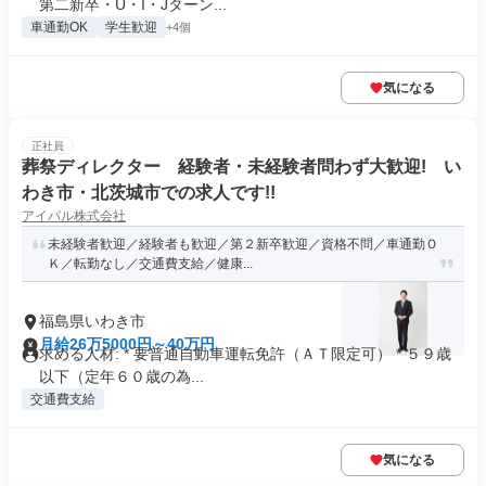
第二新卒・U・I・Jターン...
車通勤OK
学生歓迎
+4個
気になる
正社員
葬祭ディレクター 経験者・未経験者問わず大歓迎! い
わき市・北茨城市での求人です!!
アイパル株式会社
未経験者歓迎／経験者も歓迎／第２新卒歓迎／資格不問／車通勤Ｏ
Ｋ／転勤なし／交通費支給／健康...
福島県いわき市
月給26万5000円～40万円
求める人材: * 要普通自動車運転免許（ＡＴ限定可） * ５９歳
以下（定年６０歳の為...
交通費支給
気になる