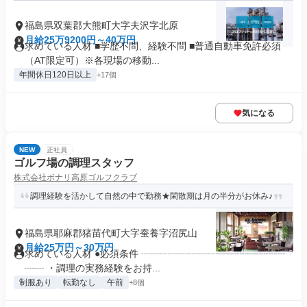
福島県双葉郡大熊町大字夫沢字北原
月給25万9200円～40万円
求めている人材 ■学歴不問、経験不問 ■普通自動車免許必須
（AT限定可）※各現場の移動...
年間休日120日以上
+17個
気になる
NEW
正社員
ゴルフ場の調理スタッフ
株式会社ボナリ高原ゴルフクラブ
調理経験を活かして自然の中で勤務★閑散期は月の半分がお休み♪
福島県耶麻郡猪苗代町大字蚕養字沼尻山
月給25万円～30万円
求めている人材 ●必須条件 ┈┈┈┈┈┈┈┈┈┈┈┈┈┈┈
┈┈ ・調理の実務経験をお持...
制服あり
転勤なし
午前
+8個