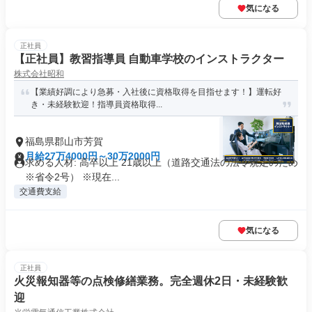
気になる
正社員
【正社員】教習指導員 自動車学校のインストラクター
株式会社昭和
【業績好調により急募・入社後に資格取得を目指せます！】運転好
き・未経験歓迎！指導員資格取得...
福島県郡山市芳賀
月給27万4000円～30万2000円
求める人材: 高卒以上 21歳以上（道路交通法の法令規定のため
※省令2号） ※現在...
交通費支給
気になる
正社員
火災報知器等の点検修繕業務。完全週休2日・未経験歓
迎