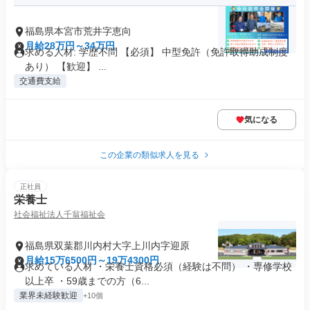
福島県本宮市荒井字恵向
月給28万円～34万円
求める人材: 学歴不問 【必須】 中型免許（免許取得助成制度
あり） 【歓迎】 ...
交通費支給
気になる
この企業の類似求人を見る
正社員
栄養士
社会福祉法人千翁福祉会
福島県双葉郡川内村大字上川内字迎原
月給15万6500円～19万4300円
求めている人材 ・栄養士資格必須（経験は不問） ・専修学校
以上卒 ・59歳までの方（6...
業界未経験歓迎
+10個