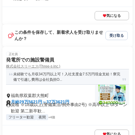
気になる
この条件を保存して、新着求人を受け取りませ
受け取る
んか？
正社員
発電所での施設警備員
株式会社スリーエス(Three-s inc.)
未経験でも月収34万円以上可！入社支度金7.5万円現金支給！寮完
備で引越し費用は会社負担O...
福島県双葉郡大熊町
月給29万5621円～37万3621円
資格 ※18歳以上(警備業法/例外事由2号) ※高卒以上 UIターン
歓迎 第二新卒歓...
フリーター歓迎
夜間
+4個
気になる