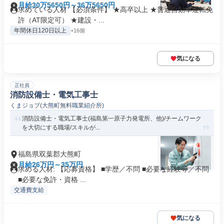
月給30万5650円～36万5650円
求めている人材 【必須条件】 ★高卒以上 ★普通自動車運転免
許（AT限定可） ★建設・...
年間休日120日以上
+16個
気になる
正社員
消防設備士・電気工事士
くまジョブ(大熊町無料職業紹介所)
消防設備士・電気工事士(福島第一原子力発電所、他)/チームワーク
を大切にする職場/スキルが...
福島県双葉郡大熊町
月給26万円～35万円
求める人材: 【応募資格】 ■学歴／不問 ■必要な経験等／不問
■必要な免許・資格 ...
交通費支給
気になる