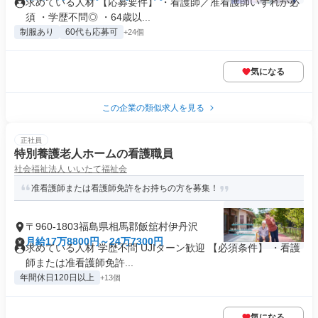
求めている人材 【応募要件】 ・看護師／准看護師いずれか必
須 ・学歴不問◎ ・64歳以...
制服あり
60代も応募可
+24個
気になる
この企業の類似求人を見る
正社員
特別養護老人ホームの看護職員
社会福祉法人 いいたて福祉会
准看護師または看護師免許をお持ちの方を募集！
〒960-1803福島県相馬郡飯舘村伊丹沢
月給17万8800円～24万7300円
求めている人材 学歴不問 UJIターン歓迎 【必須条件】 ・看護
師または准看護師免許...
年間休日120日以上
+13個
気になる