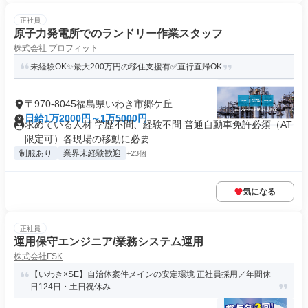
正社員
原子力発電所でのランドリー作業スタッフ
株式会社 プロフィット
未経験OK✨最大200万円の移住支援有✅直行直帰OK
〒970-8045福島県いわき市郷ケ丘
日給1万2000円～1万5000円
求めている人材 学歴不問、経験不問 普通自動車免許必須（AT
限定可）各現場の移動に必要
制服あり
業界未経験歓迎
+23個
気になる
正社員
運用保守エンジニア/業務システム運用
株式会社FSK
【いわき×SE】自治体案件メインの安定環境 正社員採用／年間休
日124日・土日祝休み