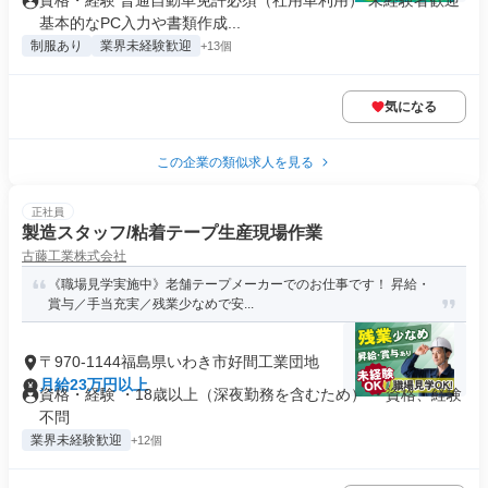
資格・経験 普通自動車免許必須（社用車利用） 未経験者歓迎
基本的なPC入力や書類作成...
制服あり
業界未経験歓迎
+13個
気になる
この企業の類似求人を見る
正社員
製造スタッフ/粘着テープ生産現場作業
古藤工業株式会社
《職場見学実施中》老舗テープメーカーでのお仕事です！ 昇給・
賞与／手当充実／残業少なめで安...
〒970-1144福島県いわき市好間工業団地
月給23万円以上
資格・経験 ・18歳以上（深夜勤務を含むため） ・資格、経験
不問
業界未経験歓迎
+12個