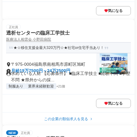
気になる
正社員
透析センターの臨床工学技士
医療法人相雲会 小野田病院
★☆移住支援金最大320万円☆★社宅or住宅手当あり！
〒975-0004福島県南相馬市原町区旭町
月給19万7500円～24万2500円
求めている人材 【応募条件】 ■臨床工学技士 ■経験不問 ■学歴
不問 ★県外からの採...
制服あり
業界未経験歓迎
+21個
気になる
この企業の類似求人を見る
NEW
正社員