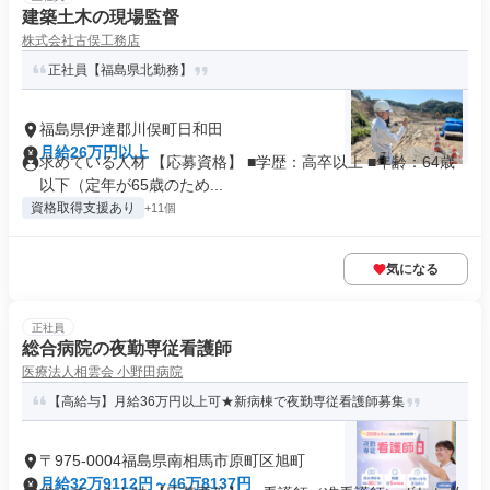
建築土木の現場監督
株式会社古俣工務店
正社員【福島県北勤務】
福島県伊達郡川俣町日和田
月給26万円以上
求めている人材 【応募資格】 ■学歴：高卒以上 ■年齢：64歳
以下（定年が65歳のため...
資格取得支援あり
+11個
気になる
正社員
総合病院の夜勤専従看護師
医療法人相雲会 小野田病院
【高給与】月給36万円以上可★新病棟で夜勤専従看護師募集
〒975-0004福島県南相馬市原町区旭町
月給32万9112円～46万8137円