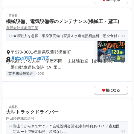
正社員
機械設備、電気設備等のメンテナンス(機械工・鳶工)
有限会社海老原工業
★即戦力を急募！単身寮完備（家賃＆水道光熱費無料・朝夕食付）
〒979-0601福島県双葉郡楢葉町
月給24万円～30万円
求めている人材 ・学歴不問 ・未経験歓迎 【必須条件】 ・普
通自動車運転免許（AT限...
業界未経験歓迎
+20個
気になる
正社員
大型トラックドライバー
岡田陸運株式会社
郡山市から車ですぐ／＊会社説明会開催(参加特典あり)＊／夜勤固
定ルートで安定勤務、渋滞なし...