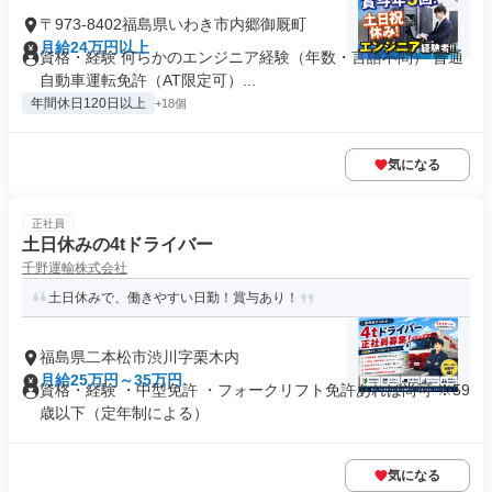
〒973-8402福島県いわき市内郷御厩町
月給24万円以上
資格・経験 何らかのエンジニア経験（年数・言語不問） 普通
自動車運転免許（AT限定可）...
年間休日120日以上
+18個
気になる
正社員
土日休みの4tドライバー
千野運輸株式会社
土日休みで、働きやすい日勤！賞与あり！
福島県二本松市渋川字栗木内
月給25万円～35万円
資格・経験 ・中型免許 ・フォークリフト免許あれば尚可 ※59
歳以下（定年制による）
気になる