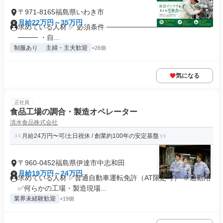
〒971-8165福島県いわき市
月給22万円～35万円
求めている人材 ✅ 必須条件 ─────────────────────
──── ・自...
制服あり
主婦・主夫歓迎
+26個
気になる
正社員
食品工場の調合・製造オペレーター
清水食品株式会社
月給24万円〜可/土日祝休 / 創業約100年の安定基盤
〒960-0452福島県伊達市中志和田
月給19万円～24万円
求めている人材 ✅普通自動車運転免許（AT限定可） ※通勤用
✅何らかの工場・製造現場...
業界未経験歓迎
+19個