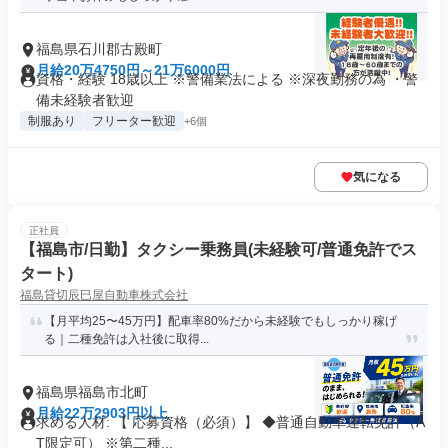
福島県石川郡古殿町
月給20万4750円～21万6000円
資格・経験 18歳以上 ※警備業法による ※深夜勤務の為 ・警
備未経験者歓迎
制服あり
フリーター歓迎
+6個
気になる
正社員
【福島市/日勤】タクシー乗務員(未経験可/普通免許でス
タート)
福島貸切辰巳屋自動車株式会社
【月平均25〜45万円】配車率80%だから未経験でもしっかり稼げ
る｜二種免許は入社後に取得...
福島県福島市北町
月給22万2903円以上
求める人材: 【 応募資格（必須）】 ◆普通自動車運転免許（A
T限定可） ※第二種...