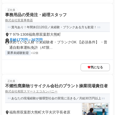
正社員
事務用品の受発注・経理スタッフ
株式会社双葉事務器
賞与あり！年間休日120日／未経験・ブランクある方も歓迎！
〒979-1308福島県双葉郡大熊町
月給17万円～20万円
求めている人材 ☆未経験者・ブランクOK 【必須条件】 ・普
通自動車運転免許（AT限...
業界未経験歓迎
+12個
気になる
正社員
不燃性廃棄物リサイクル会社のプラント操業現場責任者
株式会社相双スマートエコカンパニー
あなたの現場経験が循環型社会の実現に活きる／月給30万円以上
福島県双葉郡大熊町大字夫沢字長者原