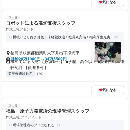
気になる
正社員
ロボットによる廃炉支援スタッフ
株式会社アセンド
機械いじり好き募集！未経験歓迎！社員寮完備！福利厚生充実！
福島県双葉郡楢葉町大字井出字浄光東
月給20万1000円～34万5500円
求めている人材 【必須条件】 ■学歴：高卒以上 ■普通自動車運
転免許 【歓迎条件】 ...
業界未経験歓迎
+17個
気になる
正社員
福島 原子力発電所の現場管理スタッフ
株式会社 プロフィット
現場管理者のプロになれる!!