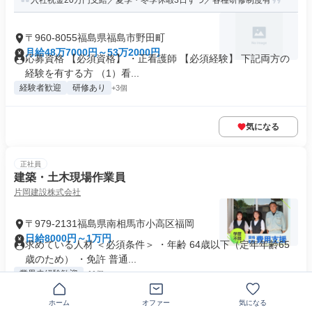
入社祝金20万円支給／夏季・冬季休暇3日ずつ／各種研修制度有
〒960-8055福島県福島市野田町
月給48万7000円～53万2000円
応募資格 【必須資格】 ・正看護師 【必須経験】 下記両方の
経験を有する方 （1）看...
経験者歓迎
研修あり
+3個
気になる
正社員
建築・土木現場作業員
片岡建設株式会社
〒979-2131福島県南相馬市小高区福岡
日給8000円～1万円
求めている人材 ＜必須条件＞ ・年齢 64歳以下（定年年齢65
歳のため） ・免許 普通...
業界未経験歓迎
+11個
ホーム
オファー
気になる