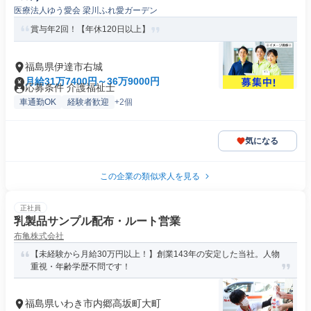
医療法人ゆう愛会 梁川ふれ愛ガーデン
賞与年2回！【年休120日以上】
福島県伊達市右城
月給31万7400円～36万9000円
応募条件 介護福祉士
車通勤OK
経験者歓迎
+2個
気になる
この企業の類似求人を見る
正社員
乳製品サンプル配布・ルート営業
布亀株式会社
【未経験から月給30万円以上！】創業143年の安定した当社。人物
重視・年齢学歴不問です！
福島県いわき市内郷高坂町大町