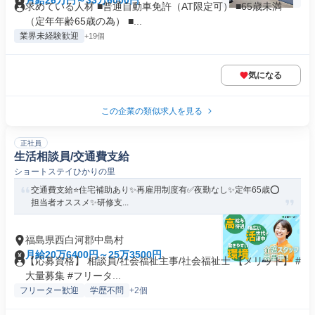
月給26万円～33万6000円
求めている人材 ■普通自動車免許（AT限定可） ■65歳未満
（定年年齢65歳の為） ■...
業界未経験歓迎
+19個
気になる
この企業の類似求人を見る
正社員
生活相談員/交通費支給
ショートステイひかりの里
交通費支給⭐️住宅補助あり✨再雇用制度有✅️夜勤なし✨定年65歳⭕️
担当者オススメ✨研修支...
福島県西白河郡中島村
月給20万6400円～25万3500円
【応募資格】 相談員/社会福祉主事/社会福祉士 【メリット】 #
大量募集 #フリータ...
フリーター歓迎
学歴不問
+2個