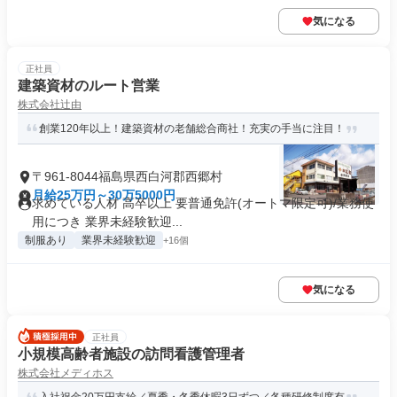
気になる
正社員
建築資材のルート営業
株式会社辻由
創業120年以上！建築資材の老舗総合商社！充実の手当に注目！
〒961-8044福島県西白河郡西郷村
月給25万円～30万5000円
求めている人材 高卒以上 要普通免許(オートマ限定可)/業務使
用につき 業界未経験歓迎...
制服あり
業界未経験歓迎
+16個
気になる
正社員
小規模高齢者施設の訪問看護管理者
株式会社メディホス