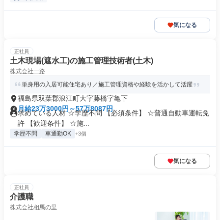
気になる
正社員
土木現場(遮水工)の施工管理技術者(土木)
株式会社一路
単身用の入居可能住宅あり／施工管理資格や経験を活かして活躍
福島県双葉郡浪江町大字藤橋字亀下
月給23万3000円～57万8087円
求めている人材 ☆学歴不問 【必須条件】 ☆普通自動車運転免
許 【歓迎条件】 ☆施...
学歴不問
車通勤OK
+3個
気になる
正社員
介護職
株式会社相馬の里