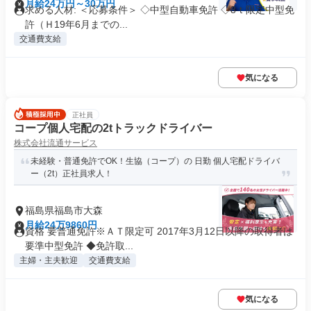
月給24万円～30万円
求める人材: ＜応募条件＞ ◇中型自動車免許 ◇8ｔ限定中型免
許（Ｈ19年6月までの...
交通費支給
気になる
正社員
コープ個人宅配の2tトラックドライバー
株式会社流通サービス
未経験・普通免許でOK！生協（コープ）の 日勤 個人宅配ドライバ
ー（2t）正社員求人！
福島県福島市大森
月給24万9860円
資格 要普通免許※ＡＴ限定可 2017年3月12日以降の取得者は
要準中型免許 ◆免許取...
主婦・主夫歓迎
交通費支給
気になる