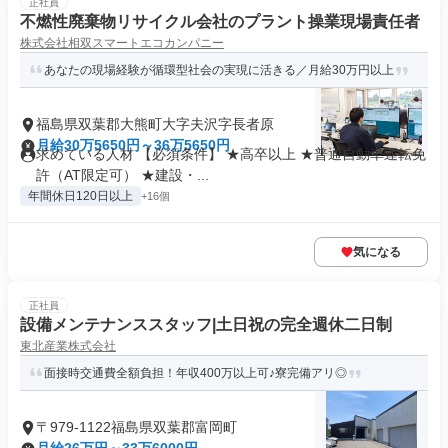
正社員
不燃性廃棄物リサイクル会社のプラント操業現場責任者
株式会社相双スマートエコカンパニー
あなたの現場経験が循環型社会の実現に活きる／月給30万円以上
福島県双葉郡大熊町大字夫沢字長者原
月給30万5650円～36万5650円
求めている人材 【必須条件】 ★高卒以上 ★普通自動車運転免
許（AT限定可） ★建設・...
年間休日120日以上
+16個
気になる
正社員
設備メンテナンススタッフ|土日祝の完全週休二日制
東北産業株式会社
面接時交通費全額負担！年収400万以上可♪寮完備アリ◎
〒979-1122福島県双葉郡富岡町