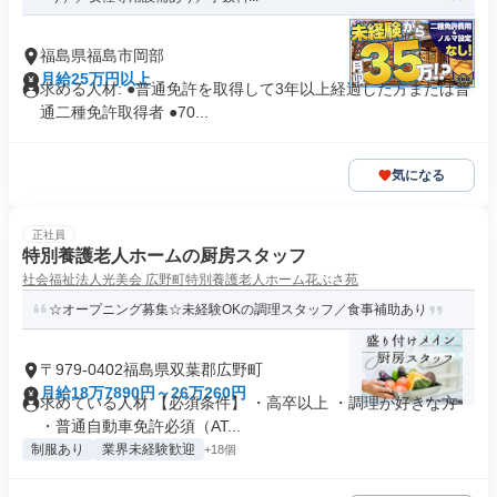
福島県福島市岡部
月給25万円以上
求める人材: ●普通免許を取得して3年以上経過した方または普
通二種免許取得者 ●70...
気になる
正社員
特別養護老人ホームの厨房スタッフ
社会福祉法人光美会 広野町特別養護老人ホーム花ぶさ苑
☆オープニング募集☆未経験OKの調理スタッフ／食事補助あり
〒979-0402福島県双葉郡広野町
月給18万7890円～26万260円
求めている人材 【必須条件】 ・高卒以上 ・調理が好きな方
・普通自動車免許必須（AT...
制服あり
業界未経験歓迎
+18個