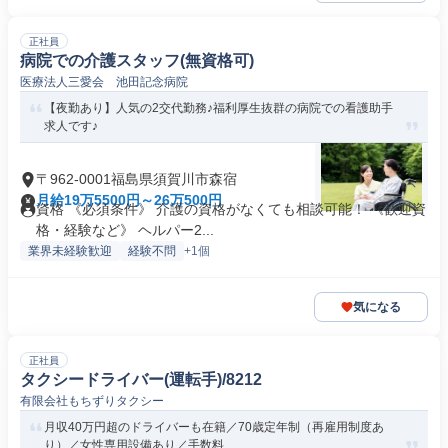
正社員
病院での介護スタッフ(無資格可)
医療法人三愛会 池田記念病院
【夜勤あり】人気の2交代勤務♪福利厚生抜群の病院での看護助手
求人です♪
〒962-0001福島県須賀川市森宿
月給19万5500円～26万500円
資格 《必須条件》 介護の資格がなくても相談可能！ 《歓迎資
格・経験など》 ヘルパー2...
業界未経験歓迎
経験不問
+1個
気になる
正社員
タクシードライバー(運転手)/8212
有限会社もちずりタクシー
月収40万円超のドライバーも在籍／70歳定年制（再雇用制度あ
り）／女性専用設備あり／手数料...