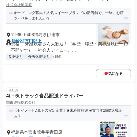
株式会社風美庵
オープニング募集！人気スイーツブランドの新店舗で、一緒にお店
づくりをしませんか？
〒960-0406福島県伊達市
月給22万円以上
資格 ・未経験者さん大歓迎！（学歴・職歴・業界経験は一切
不問です） ・社会人デビュー、...
制服あり
介護休暇あり
+15個
気になる
正社員
4t・6tトラック食品配送ドライバー
関東運輸株式会社
【セイノーHD傘下の安定企業】❀未経験歓迎 ❀賞与年2回&退職金
あり
福島県本宮市荒井字青田原