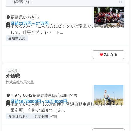
る環境です！
福島県いわき市
月給23万円～27万円
求める人材: 〈こんな方にピッタリの環境です〉 〇残業を減ら
して、仕事とプライベート...
交通費支給
気になる
正社員
介護職
株式会社相馬の里
〒975-0042福島県南相馬市原町区雫
月給16万5000円～19万4000円
求めている人材 【必須条件】 普通自動車運転免許必須（ＡＴ
限定可） 年齢64歳まで（定...
介護休暇あり
学歴不問
+7個