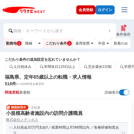
会員登録
ログイン
職種・キーワードから探す
条件保存
勤務地
職種
こだわり条件
雇用形態
年収
新着のみ
1
1
こだわり条件の追加設定を忘れていませんか？
土日祝休み
年間休日120日以上
完全週休2日制
学歴
福島県、定年65歳以上の転職・求人情報
518
件
1
〜
100
件目を表示中
関連度順
新着順
詳細表示
正社員
小規模高齢者施設内の訪問介護職員
株式会社メディホス
入社祝金20万円支給!!／残業時間は月5時間以内 ／各種研修制度あ
り