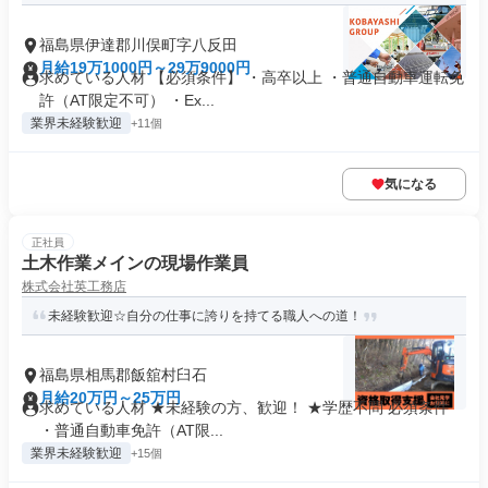
福島県伊達郡川俣町字八反田
月給19万1000円～29万9000円
求めている人材 【必須条件】 ・高卒以上 ・普通自動車運転免
許（AT限定不可） ・Ex...
業界未経験歓迎
+11個
気になる
正社員
土木作業メインの現場作業員
株式会社英工務店
未経験歓迎☆自分の仕事に誇りを持てる職人への道！
福島県相馬郡飯舘村臼石
月給20万円～25万円
求めている人材 ★未経験の方、歓迎！ ★学歴不問 必須条件
・普通自動車免許（AT限...
業界未経験歓迎
+15個