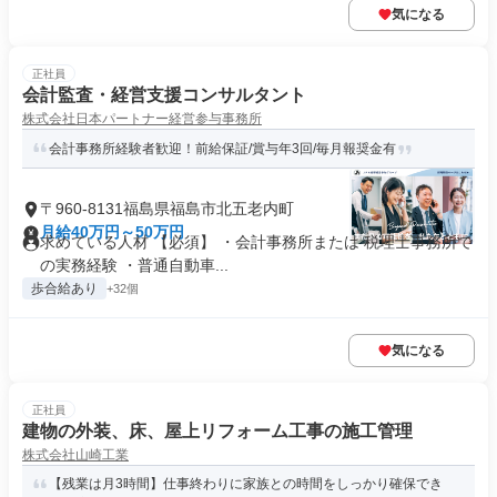
気になる
正社員
会計監査・経営支援コンサルタント
株式会社日本パートナー経営参与事務所
会計事務所経験者歓迎！前給保証/賞与年3回/毎月報奨金有
〒960-8131福島県福島市北五老内町
月給40万円～50万円
求めている人材 【必須】 ・会計事務所または 税理士事務所で
の実務経験 ・普通自動車...
歩合給あり
+32個
気になる
正社員
建物の外装、床、屋上リフォーム工事の施工管理
株式会社山崎工業
【残業は月3時間】仕事終わりに家族との時間をしっかり確保でき