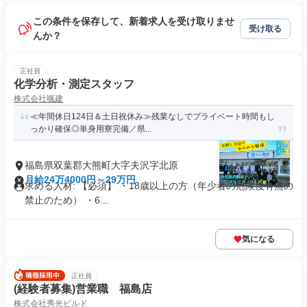
この条件を保存して、新着求人を受け取りませ
受け取る
んか？
正社員
化学分析・測定スタッフ
株式会社颯建
≪年間休日124日＆土日祝休み≫残業なしでプライベート時間もし
っかり確保◎単身用寮完備／県...
福島県双葉郡大熊町大字夫沢字北原
月給24万4000円～29万円
求める人材: 【必須】 ・18歳以上の方（年少者の危険後有無の
禁止のため） ・6...
気になる
正社員
(経験者募集)営業職 福島店
株式会社秀光ビルド