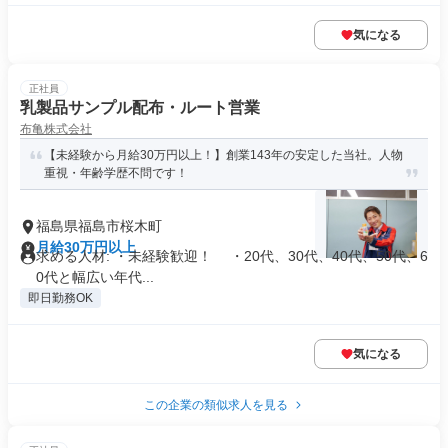
気になる
正社員
乳製品サンプル配布・ルート営業
布亀株式会社
【未経験から月給30万円以上！】創業143年の安定した当社。人物
重視・年齢学歴不問です！
福島県福島市桜木町
月給30万円以上
求める人材: ・未経験歓迎！ ・20代、30代、40代、50代、6
0代と幅広い年代...
即日勤務OK
気になる
この企業の類似求人を見る