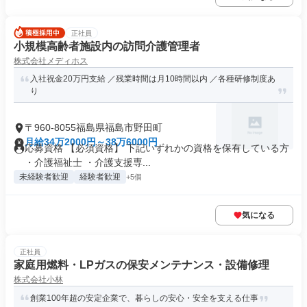
正社員
小規模高齢者施設内の訪問介護管理者
株式会社メディホス
入社祝金20万円支給 ／残業時間は月10時間以内 ／各種研修制度あ
り
〒960-8055福島県福島市野田町
月給34万2000円～38万6000円
応募資格 【必須資格】 下記いずれかの資格を保有している方
・介護福祉士 ・介護支援専...
未経験者歓迎
経験者歓迎
+5個
気になる
正社員
家庭用燃料・LPガスの保安メンテナンス・設備修理
株式会社小林
創業100年超の安定企業で、暮らしの安心・安全を支える仕事