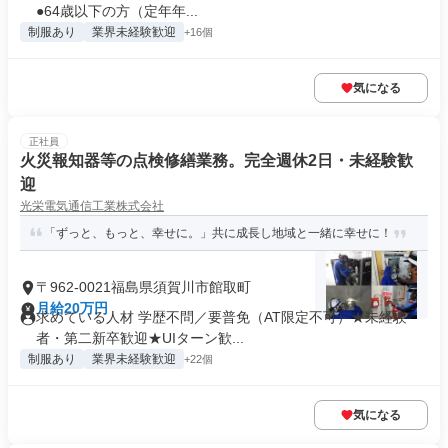
●64歳以下の方（定年年...
制服あり
業界未経験歓迎
+16個
気になる
正社員
火災報知器等の点検修繕業務。完全週休2日・未経験歓
迎
光栄電気通信工業株式会社
「ずっと、もっと、幸せに。」共に成長し地域と一緒に幸せに！
〒962-0021福島県須賀川市館取町
月給20万円
求めている人材 学歴不問／要普免（AT限定不可）★未経験
者・第二新卒歓迎★UIターン歓...
制服あり
業界未経験歓迎
+22個
気になる