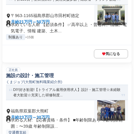
〒963-1165福島県郡山市田村町徳定
月給21万円～50万円
求めている人材 【必須条件】 ✅高卒以上 ・普通科、機械、電
気電子、情報 建築、土木...
制服あり
+15個
気になる
正社員
施設の設計・施工管理
くまジョブ(大熊町無料職業紹介所)
DIY好き歓迎!【トライアル雇用併用求人】設計・施工管理☆未経験
者大歓迎☆充実した研修制度...
福島県双葉郡大熊町
月給23万円～30万円
求める人材: 【応募資格・条件】 ■年齢制限あり 年齢制限範
囲：〜39歳 年齢制限該...
交通費支給