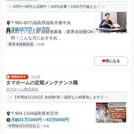
20代〜30代も活躍中！100%反響！1000万円越えも！
〒960-8071福島県福島市東中央
月給25万円～50万円
求めている人材 経験者募集（業界未経験OK） ◎年齢・学歴不
問 ✨こんな方におすすめ...
業界未経験歓迎
+20個
気になる
正社員
タマホームの定期メンテナンス職
タマホーム株式会社
【年間休日120日】未経験OK！誠実な人柄重視します◎
〒969-1104福島県本宮市
月給21万1000円～43万6000円
年間休日120日以上
+6個