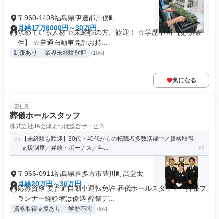
〒960-1408福島県伊達郡川俣町
月給17万6000円～30万円
求めている人材 ☆未経験の方、歓迎！ ☆学歴不問 【必須条
件】 ☆普通自動車免許お持...
制服あり
業界未経験歓迎
+10個
気になる
正社員
葬儀ホールスタッフ
株式会社JA会津よつば総合サービス
【未経験も歓迎】30代・40代からの転職者多数活躍中／資格取得
支援制度／昇給・ボーナス／年...
〒966-0911福島県喜多方市豊川町高堂太
月給20万円～30万円
応募資格 要普通自動車運転免許 葬儀ホールスタッフ・葬祭プ
ランナー経験者は優遇 葬祭デ...
資格取得支援あり
学歴不問
+8個