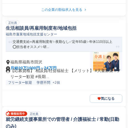
この企業の類似求人を見る
正社員
生活相談員/再雇用制度有/地域包括
福島市蓬莱地域包括支援センター
交通費支給⭐️再雇用制度有✨夜勤なし✅️定年65歳✨年休110日以上
⭕️担当者オススメ✨研...
福島県福島市田沢
月給20万1000円～24万円
【応募資格】 相談員/社会福祉士 【メリット】 #大量募集 #フ
リーター歓迎 #長期...
フリーター歓迎
学歴不問
+2個
気になる
正社員
就労継続支援事業所での管理者 / 介護福祉士 / 常勤(日勤
のみ)