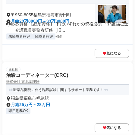
〒960-8055福島県福島市野田町
月給29万8000円～33万3000円
応募資格 【必須資格】 下記いずれかの資格必須 ・介護福祉士
・介護職員実務者研修（旧...
未経験者歓迎
経験者歓迎
+5個
気になる
正社員
治験コーディネーター(CRC)
株式会社 東北薬理研
医薬品開発に伴う臨床試験に関するサポート業務です！
福島県福島市福島駅
月給25万円～28万円
即日勤務OK
気になる