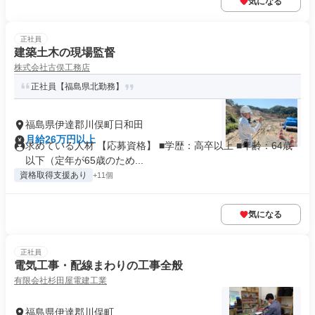
気になる
正社員
建築土木の現場監督
株式会社古俣工務店
正社員【福島県北勤務】
福島県伊達郡川俣町日和田
月給26万円以上
求めている人材 【応募資格】 ■学歴：高卒以上 ■年齢：64歳
以下（定年が65歳のため...
資格取得支援あり
+11個
気になる
正社員
電気工事・配線まわりの工事全般
有限会社杉田屋電建工業
福島県伊達郡川俣町