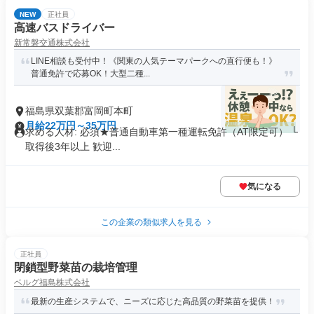
NEW
正社員
高速バスドライバー
新常磐交通株式会社
LINE相談も受付中！《関東の人気テーマパークへの直行便も！》
普通免許で応募OK！大型二種...
福島県双葉郡富岡町本町
月給22万円～35万円
求める人材: 必須★普通自動車第一種運転免許（AT限定可） └
取得後3年以上 歓迎...
気になる
この企業の類似求人を見る
正社員
閉鎖型野菜苗の栽培管理
ベルグ福島株式会社
最新の生産システムで、ニーズに応じた高品質の野菜苗を提供！