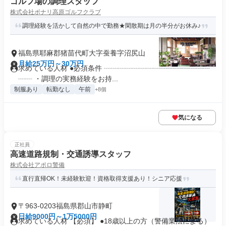
ゴルフ場の調理スタッフ
株式会社ボナリ高原ゴルフクラブ
調理経験を活かして自然の中で勤務★閑散期は月の半分がお休み♪
福島県耶麻郡猪苗代町大字蚕養字沼尻山
月給25万円～30万円
求めている人材 ●必須条件 ┈┈┈┈┈┈┈┈┈┈┈┈┈┈┈
┈┈ ・調理の実務経験をお持...
制服あり
転勤なし
午前
+8個
気になる
正社員
高速道路規制・交通誘導スタッフ
株式会社アポロ警備
直行直帰OK！未経験歓迎！資格取得支援あり！シニア応援
〒963-0203福島県郡山市静町
日給9000円～1万5000円
求めている人材 【必須】 ●18歳以上の方（警備業法による）