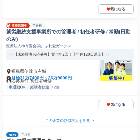
気になる
正社員
就労継続支援事業所での管理者 / 初任者研修 / 常勤(日勤
のみ)
医療法人ゆう愛会 梁川ふれ愛ガーデン
【未経験者も応募可】賞与年2回！【年休120日以上】
福島県伊達市右城
月給31万7400円～36万9000円
応募条件 初任者研修
車通勤OK
経験者歓迎
+2個
気になる
この企業の類似求人を見る
NEW
正社員