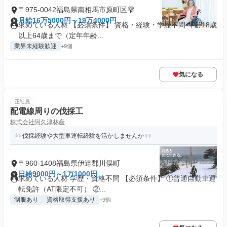
〒975-0042福島県南相馬市原町区雫
月給16万5000円～19万4000円
求めている人材 【必須条件】 資格・経験・学歴不問 年齢18歳
以上64歳まで（定年年齢...
業界未経験歓迎
+9個
気になる
正社員
配電線周りの伐採工
株式会社阿久津林産
伐採経験や大型車運転経験を活かしませんか
〒960-1408福島県伊達郡川俣町
日給9000円～1万1000円
求めている人材 学歴・資格不問 【必須条件】 ①普通自動車運
転免許（AT限定不可） ②...
制服あり
資格取得支援あり
+9個