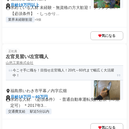
月給19万円以上
求めている人材 未経験・無資格の方大歓迎！ ブランクOK！
【必須条件】 ・しっかり...
業界未経験歓迎
+9個
気になる
正社員
左官見習い/左官職人
山悠工業株式会社
今こそ手に職を！目指せ左官職人！20代～60代まで幅広く大活躍
中！
福島県いわき市平幕ノ内字広畑
月給18万円～40万円
求める人材: 《必須条件》 ・普通自動車運転免許必須（AT限
定可） ＊2017年3...
交通費支給
駅近5分以内
気になる