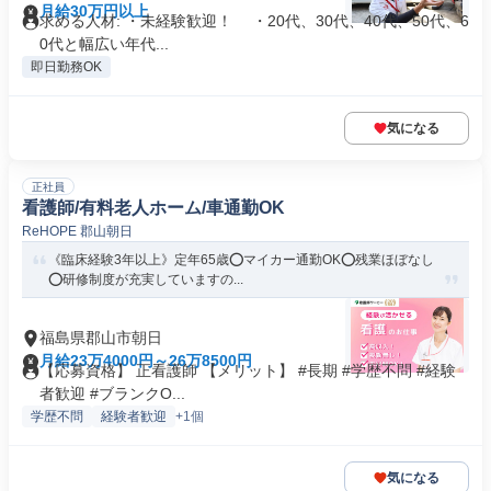
月給30万円以上
求める人材: ・未経験歓迎！ ・20代、30代、40代、50代、6
0代と幅広い年代...
即日勤務OK
気になる
正社員
看護師/有料老人ホーム/車通勤OK
ReHOPE 郡山朝日
《臨床経験3年以上》定年65歳⭕マイカー通勤OK⭕残業ほぼなし
⭕研修制度が充実していますの...
福島県郡山市朝日
月給23万4000円～26万8500円
【応募資格】 正看護師 【メリット】 #長期 #学歴不問 #経験
者歓迎 #ブランクO...
学歴不問
経験者歓迎
+1個
気になる