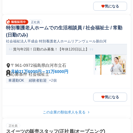
気になる
正社員
特別養護老人ホームでの生活相談員 / 社会福祉士 / 常勤
(日勤のみ)
社会福祉法人平成会 特別養護老人ホームリアンヴェール新白河
賞与年2回！日勤のみ募集！【年休120日以上】
〒961-0972福島県白河市立石
月給21万6000円～31万6000円
応募条件 社会福祉士
車通勤OK
経験者歓迎
+2個
気になる
この企業の類似求人を見る
正社員
スイーツの販売スタッフ(正社員/オープニング)