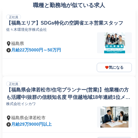
職種と勤務地が似ている求人
正社員
【福島エリア】SDGs特化の空調省エネ営業スタッフ
佐々木環境化学株式会社
福島県
月給22万5000円～50万円
気になる
正社員
【福島県会津若松市/住宅プランナー(営業)】他業種の方
も活躍中/抜群の信頼知名度 甲信越地域18年連続1位メー
株式会社イシカワ
カー!
福島県会津若松市
月給29万9000円以上