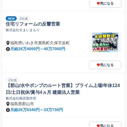
気になる
NEW
正社員
住宅リフォームの反響営業
株式会社すまいまもり
福島県いわき市鹿島町久保字反町
月給28万4000円～40万7000円
気になる
正社員
【郡山/水中ポンプのルート営業】プライム上場/年休124
日/土日祝休/賞与4ヵ月 建築法人営業
株式会社鶴見製作所
福島県郡山市
月給26万8340円～33万730円
気になる