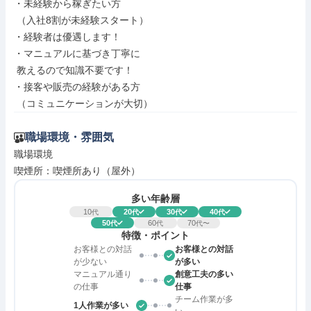
・未経験から稼ぎたい方

 （入社8割が未経験スタート）

・経験者は優遇します！

・マニュアルに基づき丁寧に

 教えるので知識不要です！

・接客や販売の経験がある方

 （コミュニケーションが大切）
職場環境・雰囲気
職場環境

喫煙所：喫煙所あり（屋外）
多い年齢層
10
20
30
40
代
代
代
代
50
60
70
代
代
代〜
特徴・ポイント
お客様との対話
お客様との対話
が少ない
が多い
マニュアル通り
創意工夫の多い
の仕事
仕事
チーム作業が多
1人作業が多い