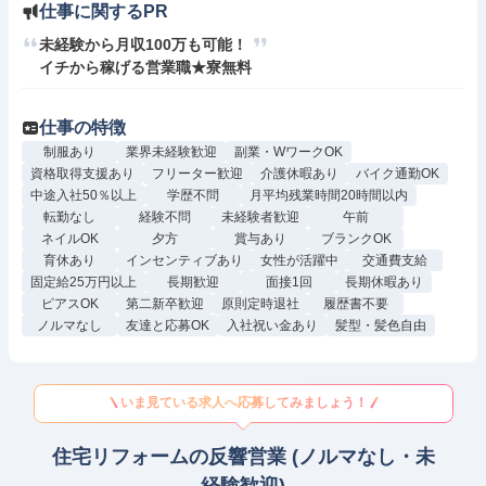
仕事に関するPR
未経験から月収100万も可能！

イチから稼げる営業職★寮無料
仕事の特徴
制服あり
業界未経験歓迎
副業・WワークOK
資格取得支援あり
フリーター歓迎
介護休暇あり
バイク通勤OK
中途入社50％以上
学歴不問
月平均残業時間20時間以内
転勤なし
経験不問
未経験者歓迎
午前
ネイルOK
夕方
賞与あり
ブランクOK
育休あり
インセンティブあり
女性が活躍中
交通費支給
固定給25万円以上
長期歓迎
面接1回
長期休暇あり
ピアスOK
第二新卒歓迎
原則定時退社
履歴書不要
ノルマなし
友達と応募OK
入社祝い金あり
髪型・髪色自由
いま見ている求人へ応募してみましょう！
住宅リフォームの反響営業 (ノルマなし・未