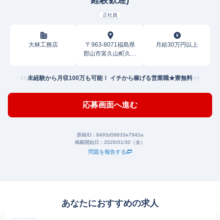
経験歓迎)
正社員
大林工務店
〒963-8071福島県
月給30万円以上
郡山市富久山町久保
田
未経験から月収100万も可能！ イチから稼げる営業職★寮無料
応募画面へ進む
原稿ID：
8493d58633e7942a
掲載開始日：
2026/01/30（金）
問題を報告する
あなたにおすすめの求人