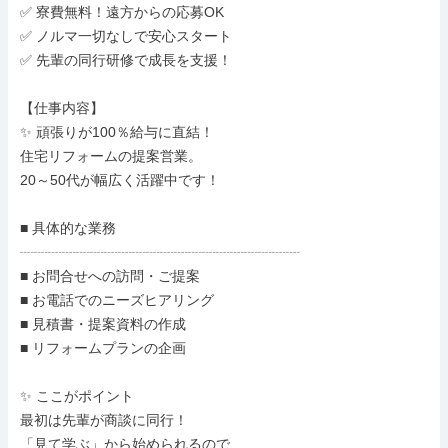
✅ 寮費無料！遠方からの応募OK

✅ ノルマ一切なしで安心スタート

✅ 先輩の同行研修で成長を支援！

【仕事内容】

✨ 頑張りが100％給与に直結！

住宅リフォームの提案営業。

20～50代が幅広く活躍中です！

■ 具体的な業務

┈┈┈┈┈┈┈┈┈┈┈┈┈┈┈┈┈┈┈┈

■ お問合せへの訪問・ご提案

■ お電話でのニーズヒアリング

■ 見積書・提案資料の作成

■ リフォームプランの企画

✨ ここがポイント

最初は先輩が商談に同行！

「見て学ぶ」から始められるので
