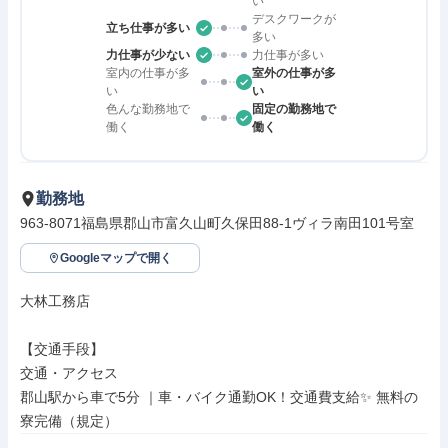
い
デスクワークが
立ち仕事が多い
多い
力仕事が少ない
力仕事が多い
室内の仕事が多
室外の仕事が多
い
い
色んな勤務地で
固定の勤務地で
働く
働く
勤務地
963-8071福島県郡山市富久山町久保田88-1ヴィラ南田101号室
Googleマップで開く
大林工務店

【交通手段】

交通・アクセス

郡山駅から車で5分 ｜車・バイク通勤OK！交通費支給✨ 無料の
寮完備（規定）