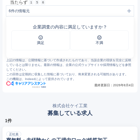
当たらず
1
5
6
6
件の情報元
1
ケイ工業 鉄筋加工業 | 株式会社 小原グループ
2
株式会社 小原グループ | 小原鉄筋工業
企業調査の内容に満足していますか？
3
グループの会社案内 | 株式会社 小原グループ
4
先輩からのメッセージ - ケイ工業 | 株式会社 小原グループ
5
㈱小原鉄筋工業 前田建設工業㈱より表彰 | お知らせ | 小原鉄筋工業
6
㈱小原鉄筋工業 若築建設㈱より表彰 | お知らせ | 小原鉄筋工業
満足
不満
上記の情報は、公開情報に基づいて作成されたものであり、当該企業の現状を完全に反映
しているとは限りません。最新の情報は、企業の公式ウェブサイトや採用情報などを参照
してください。
この回答は定期的に収集した情報に基づいており、将来変更される可能性があります。
この機能は、Indeedによって提供されています。
最終更新日：
2026年8月4日
株式会社ケイ工業
募集している求人
1件
正社員