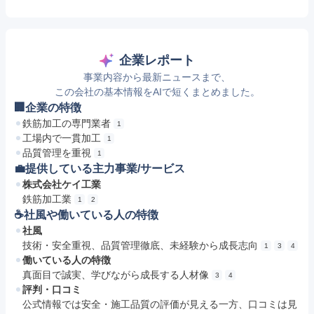
企業レポート
事業内容から最新ニュースまで、
この会社の基本情報をAIで短くまとめました。
🏢企業の特徴
鉄筋加工の専門業者
1
工場内で一貫加工
1
品質管理を重視
1
💼提供している主力事業/サービス
株式会社ケイ工業
鉄筋加工業
1
2
☕️社風や働いている人の特徴
社風
技術・安全重視、品質管理徹底、未経験から成長志向
1
3
4
働いている人の特徴
真面目で誠実、学びながら成長する人材像
3
4
評判・口コミ
公式情報では安全・施工品質の評価が見える一方、口コミは見