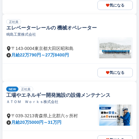
気になる
正社員
エレベーターレールの 機械オペレーター
鳴島工業株式会社
〒143-0004東京都大田区昭和島
月給22万790円～27万8400円
気になる
NEW
正社員
工場やエネルギー開発施設の設備メンテナンス
ＡＴＯＭ Ｗｏｒｋｓ株式会社
〒039-3213青森県上北郡六ヶ所村
月給20万5000円～31万円