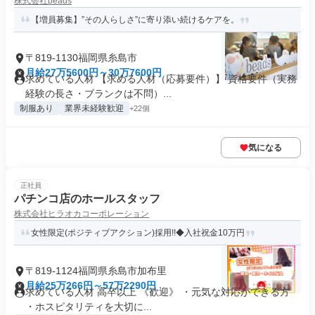
株式会社beads
【増員募集】”その人らしさ”に寄り添い続けるケアを。
〒819-1130福岡県糸島市
月給27万5600円～30万7600円
求めている人材 【求める人材（応募要件）】 資格要件（実務
経験の長さ・ブランクは不問）...
制服あり
業界未経験歓迎
+22個
気になる
正社員
パチンコ店のホールスタッフ
株式会社ヒラオカコーポレーション
女性限定(ポジティブアクション)採用!!◆入社祝金10万円
〒819-1124福岡県糸島市加布里
月給25万266円～57万2290円
求めている人材 高卒以上 《歓迎》 ・元気な対応ができる方
・ホスピタリティを大切に...