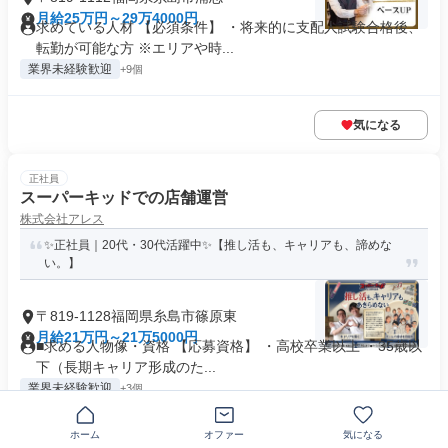
月給25万円～29万4000円
求めている人材 【必須条件】 ・将来的に支配人試験合格後、
転勤が可能な方 ※エリアや時...
業界未経験歓迎
+9個
気になる
正社員
スーパーキッドでの店舗運営
株式会社アレス
✨正社員｜20代・30代活躍中✨【推し活も、キャリアも、諦めな
い。】
〒819-1128福岡県糸島市篠原東
月給21万円～21万5000円
■求める人物像・資格 【応募資格】 ・高校卒業以上 ・35歳以
下（長期キャリア形成のた...
業界未経験歓迎
+3個
ホーム
オファー
気になる
気になる