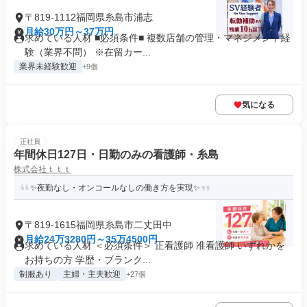
〒819-1112福岡県糸島市浦志
月給30万円～37万円
求めている人材 ■必須条件■ 複数店舗の管理・マネジメント経
験（業界不問） ※在留カー...
業界未経験歓迎
+9個
気になる
正社員
年間休日127日・日勤のみの看護師・糸島
株式会社ｔｔｔ
✨夜勤なし・オンコールなしの働き方を実現✨
〒819-1615福岡県糸島市二丈田中
月給24万3280円～35万4500円
求めている人材 ＜必須条件＞ 正看護師 准看護師 いずれかを
お持ちの方 学歴・ブランク...
制服あり
主婦・主夫歓迎
+27個