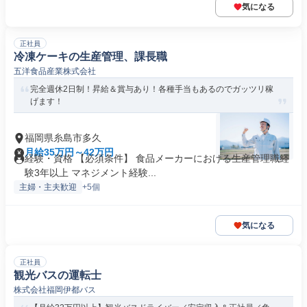
気になる
正社員
冷凍ケーキの生産管理、課長職
五洋食品産業株式会社
完全週休2日制！昇給＆賞与あり！各種手当もあるのでガッツリ稼
げます！
福岡県糸島市多久
月給35万円～42万円
経験・資格 【必須条件】 食品メーカーにおける生産管理職経
験3年以上 マネジメント経験...
主婦・主夫歓迎
+5個
気になる
正社員
観光バスの運転士
株式会社福岡伊都バス