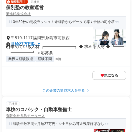
正社員
個別塾の教室運営
英進館株式会社
3年50校の開校ラッシュ！未経験からデータで導く合格の司令塔
〒819-1117福岡県糸島市前原西
月給27万円以上
求めている人材 ┏━━━━━━━┓ ◆ 求める人材 ◆ ┗━━
━━━━━┛ ＜応募条...
業界未経験歓迎
経験不問
+8個
気になる
この企業の類似求人を見る
正社員
車検のコバック・自動車整備士
有限会社糸島モータース
経験年数不問✨月給27万円～✨土日休み可＆残業ほぼなし