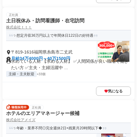
正社員
土日祝休み・訪問看護師・在宅訪問
株式会社ｔｔｔ
✨想定月収36万円以上で年間休日122日の好待遇
〒819-1616福岡県糸島市二丈武
月給34万4000円～40万1500円
求めている人材 【求める人材】 ✅人間関係が良い職場で働き
たい方 ✅主夫・主婦活躍中 ...
主婦・主夫歓迎
+33個
気になる
正社員
ホテルのエリアマネージャー候補
株式会社アメイズ
✨年齢・業界不問◎完全週休2日×残業月20時間以下◆