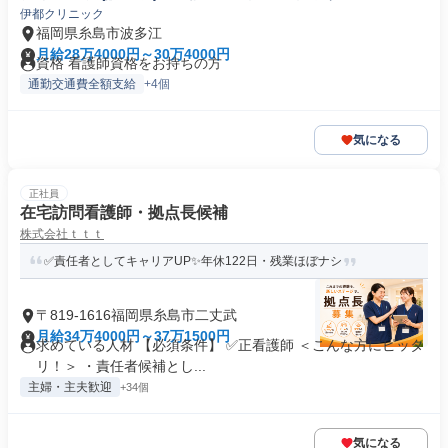
伊都クリニック
福岡県糸島市波多江
月給28万4000円～30万4000円
資格 看護師資格をお持ちの方
通勤交通費全額支給
+4個
気になる
正社員
在宅訪問看護師・拠点長候補
株式会社ｔｔｔ
✅責任者としてキャリアUP✨年休122日・残業ほぼナシ
〒819-1616福岡県糸島市二丈武
月給34万4000円～37万1500円
求めている人材 【必須条件】 ✅正看護師 ＜こんな方にピッタ
リ！＞ ・責任者候補とし...
主婦・主夫歓迎
+34個
気になる