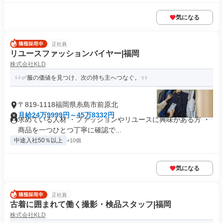
気になる
正社員
リユースファッションバイヤー|福岡
株式会社KLD
✅服の価値を見つけ、次の持ち主へつなぐ。
〒819-1118福岡県糸島市前原北
月給24万9999円～45万8332円
求めている人材 ・ファッションやリユースに興味がある方 ・
商品を一つひとつ丁寧に確認で...
中途入社50％以上
+10個
気になる
正社員
古着に囲まれて働く撮影・検品スタッフ|福岡
株式会社KLD