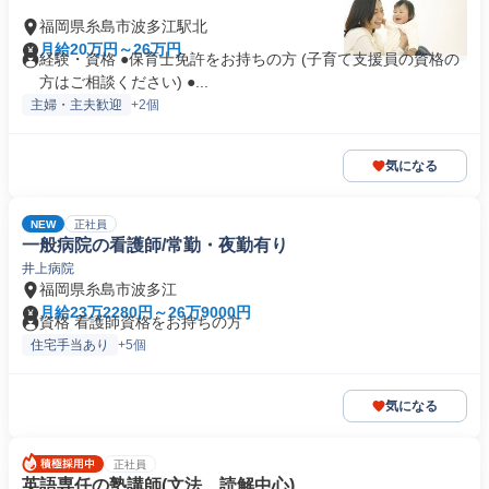
福岡県糸島市波多江駅北
月給20万円～26万円
経験・資格 ●保育士免許をお持ちの方 (子育て支援員の資格の
方はご相談ください) ●...
主婦・主夫歓迎
+2個
気になる
NEW
正社員
一般病院の看護師/常勤・夜勤有り
井上病院
福岡県糸島市波多江
月給23万2280円～26万9000円
資格 看護師資格をお持ちの方
住宅手当あり
+5個
気になる
正社員
英語専任の塾講師(文法、読解中心)