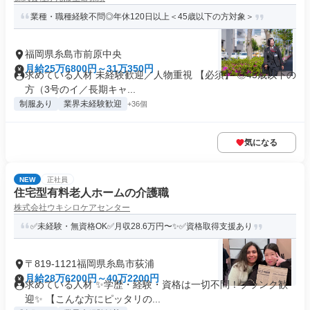
業種・職種経験不問◎年休120日以上＜45歳以下の方対象＞
福岡県糸島市前原中央
月給25万6800円～31万350円
求めている人材 未経験歓迎／人物重視 【必須】 ◎45歳以下の
方（3号のイ／長期キャ...
制服あり
業界未経験歓迎
+36個
気になる
NEW
正社員
住宅型有料老人ホームの介護職
株式会社ウキシロケアセンター
✅未経験・無資格OK✅月収28.6万円〜✨✅資格取得支援あり
〒819-1121福岡県糸島市荻浦
月給28万6200円～40万2200円
求めている人材 ✨学歴・経験・資格は一切不問！ブランク歓
迎✨ 【こんな方にピッタリの...