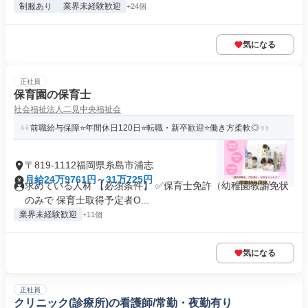
制服あり
業界未経験歓迎
+24個
気になる
正社員
保育園の保育士
社会福祉法人二見中央福祉会
前職給与保障⭐年間休日120日⭐転職・新卒歓迎⭐働き方柔軟◎
〒819-1112福岡県糸島市浦志
月給24万9761円～31万725円
求めている人材 【必須条件】 ✅保育士免許（幼稚園教諭免状
のみで 保育士取得予定者O...
業界未経験歓迎
+11個
気になる
正社員
クリニック(診療所)の看護師/常勤・夜勤有り