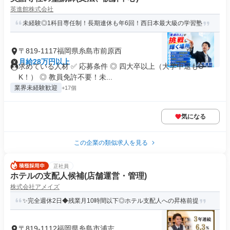
英進館株式会社
未経験◎1科目専任制！長期連休も年6回！西日本最大級の学習塾
〒819-1117福岡県糸島市前原西
月給28万円以上
求めている人材 ✅ 応募条件 ◎ 四大卒以上（大学中退もO
K！） ◎ 教員免許不要！未...
業界未経験歓迎
+17個
気になる
この企業の類似求人を見る
正社員
ホテルの支配人候補(店舗運営・管理)
株式会社アメイズ
✨完全週休2日◆残業月10時間以下◎ホテル支配人への昇格前提
〒819-1112福岡県糸島市浦志