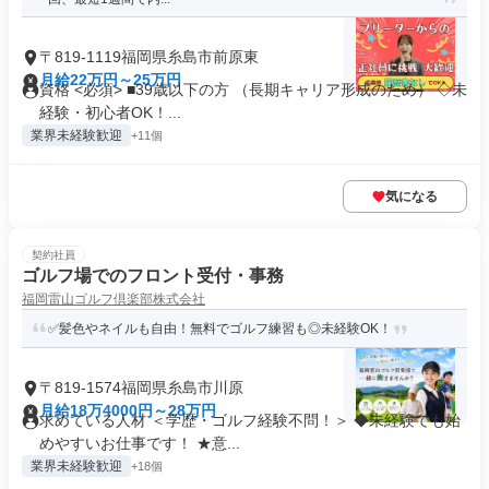
〒819-1119福岡県糸島市前原東
月給22万円～25万円
資格 <必須> ■39歳以下の方 （長期キャリア形成のため） ◇未
経験・初心者OK！...
業界未経験歓迎
+11個
気になる
契約社員
ゴルフ場でのフロント受付・事務
福岡雷山ゴルフ倶楽部株式会社
✅髪色やネイルも自由！無料でゴルフ練習も◎未経験OK！
〒819-1574福岡県糸島市川原
月給18万4000円～28万円
求めている人材 ＜学歴・ゴルフ経験不問！＞ ◆未経験でも始
めやすいお仕事です！ ★意...
業界未経験歓迎
+18個