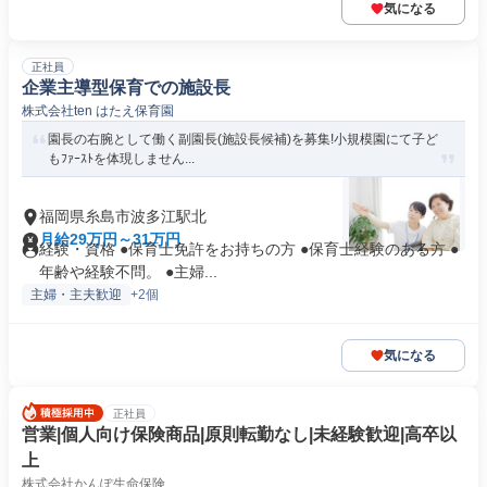
気になる
正社員
企業主導型保育での施設長
株式会社ten はたえ保育園
園長の右腕として働く副園長(施設長候補)を募集!小規模園にて子ど
もﾌｧｰｽﾄを体現しません...
福岡県糸島市波多江駅北
月給29万円～31万円
経験・資格 ●保育士免許をお持ちの方 ●保育士経験のある方 ●
年齢や経験不問。 ●主婦...
主婦・主夫歓迎
+2個
気になる
正社員
営業|個人向け保険商品|原則転勤なし|未経験歓迎|高卒以
上
株式会社かんぽ生命保険