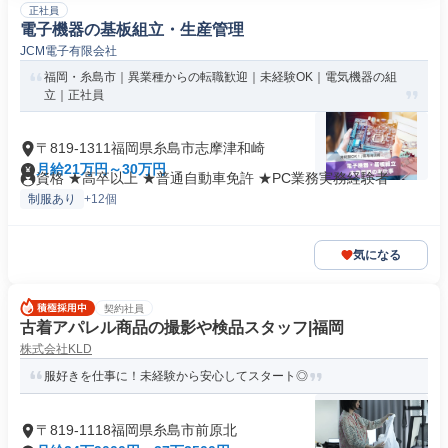
正社員
電子機器の基板組立・生産管理
JCM電子有限会社
福岡・糸島市｜異業種からの転職歓迎｜未経験OK｜電気機器の組
立｜正社員
〒819-1311福岡県糸島市志摩津和崎
月給21万円～30万円
資格 ★高卒以上 ★普通自動車免許 ★PC業務実務経験者
制服あり
+12個
気になる
契約社員
古着アパレル商品の撮影や検品スタッフ|福岡
株式会社KLD
服好きを仕事に！未経験から安心してスタート◎
〒819-1118福岡県糸島市前原北