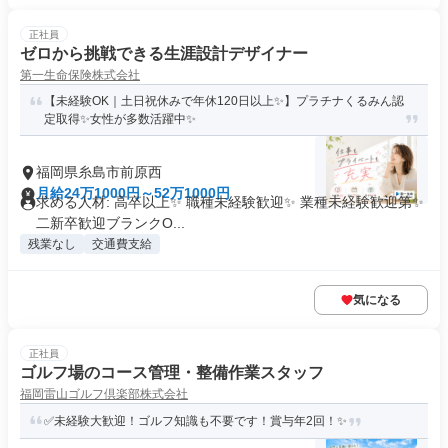
正社員
ゼロから挑戦できる生涯設計デザイナー
第一生命保険株式会社
【未経験OK｜土日祝休みで年休120日以上✨】プラチナくるみん認
定取得✨女性が多数活躍中✨
福岡県糸島市前原西
月給24万1000円～52万1000円
求める人材: 高卒以上✨ 職種未経験歓迎✨ 業種未経験歓迎第✨
二新卒歓迎ブランクO...
残業なし
交通費支給
気になる
正社員
ゴルフ場のコース管理・整備作業スタッフ
福岡雷山ゴルフ倶楽部株式会社
✅未経験大歓迎！ゴルフ知識も不要です！賞与年2回！✨