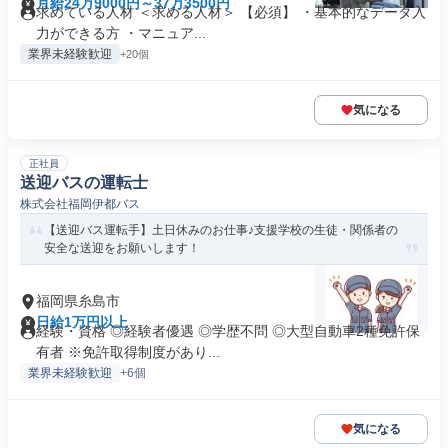
月給24万9000円～37万3500円
求めている人材 ＜求める人材＞ 【必須】 ・基本的なデータ入
力ができる方 ・マニュア...
業界未経験歓迎
+20個
気になる
正社員
送迎バスの運転士
株式会社福岡伊都バス
【送迎バス運転手】土日休みのお仕事♪支援学校の生徒・関係者の
安全な送迎をお願いします！
福岡県糸島市
日給1万円以上
経験・資格 ◎経験者優遇 ◎学歴不問 ◎大型自動車2種免許保
有者 ※免許取得制度があり...
業界未経験歓迎
+6個
気になる