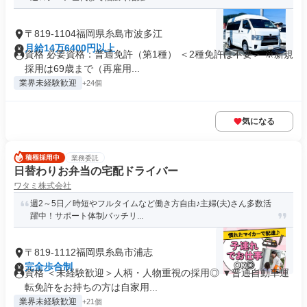
〒819-1104福岡県糸島市波多江
月給14万6400円以上
資格 必要資格：普通免許（第1種） ＜2種免許は不要＞ ※新規
採用は69歳まで（再雇用...
業界未経験歓迎
+24個
気になる
業務委託
日替わりお弁当の宅配ドライバー
ワタミ株式会社
週2～5日／時短やフルタイムなど働き方自由♪主婦(夫)さん多数活
躍中！サポート体制バッチリ...
〒819-1112福岡県糸島市浦志
完全歩合制
資格 ＜未経験歓迎＞人柄・人物重視の採用◎ ▼普通自動車運
転免許をお持ちの方は自家用...
業界未経験歓迎
+21個