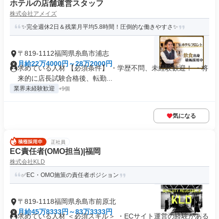
ホテルの店舗運営スタッフ
株式会社アメイズ
✨完全週休2日＆残業月平均5.8時間！圧倒的な働きやすさ✨
〒819-1112福岡県糸島市浦志
月給22万4000円～28万2000円
求めている人材 【必須条件】 ・学歴不問、未経験歓迎！ ・将
来的に店長試験合格後、転勤...
業界未経験歓迎
+9個
気になる
正社員
EC責任者(OMO担当)|福岡
株式会社KLD
✅EC・OMO施策の責任者ポジション
〒819-1118福岡県糸島市前原北
月給45万8333円～83万3333円
求めている人材 ＜必須スキル＞ ・ECサイト運営の経験がある