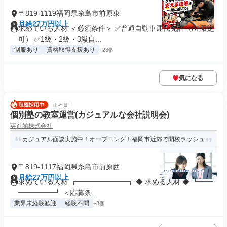
〒819-1119福岡県糸島市前原東
月給27万円以上
求めている人材 ＜必須条件＞ ✅普通自動車運転免許（AT限定
可） ✅1級・2級・3級自...
制服あり
資格取得支援あり
+28個
気になる
正社員
個別塾の教室運営(カジュアルな会社説明会)
英進館株式会社
カジュアル面談実施中！オープニング！福岡市近郊で開校ラッシュ
〒819-1117福岡県糸島市前原西
月給27万円以上
求めている人材 ┏━━━━━━━┓ ◆ 求める人材 ◆ ┗━━
━━━━━┛ ＜応募条...
業界未経験歓迎
経験不問
+8個