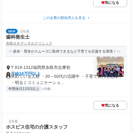
気になる
この企業の類似求人を見る
NEW
正社員
歯科衛生士
糸島せきデンタルクリニック
産休・育休がスムーズに取得できるなど子育てを応援する環境！
〒819-1312福岡県糸島市志摩初
月給24万円以上
求めている人材 ・20～50代の活躍中 ・子育て世代も活躍中
・明るくコミュニケーショ...
年間休日120日以上
+15個
気になる
正社員
ホスピス住宅の介護スタッフ