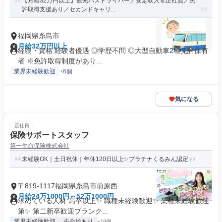
【月給32万円以上】観光バスドライバー／安定収入＆正社員／免
許取得支援あり／セカンドキャリ...
福岡県糸島市
月給32万円以上
経験・資格 経験者優遇 ◎学歴不問 ◎大型自動車2種免許保有
者 ※免許取得制度があり...
業界未経験歓迎
+6個
気になる
正社員
保険サポートスタッフ
第一生命保険株式会社
未経験OK｜土日祝休｜年休120日以上✨プラチナくるみん認定
〒819-1117福岡県糸島市前原西
月給24万1000円～52万1000円
求めている人材 高卒以上✨ 職種未経験歓迎✨ 業種未経験歓迎
第✨ 第二新卒歓迎ブランク...
業界未経験歓迎
歩合給あり
+18個