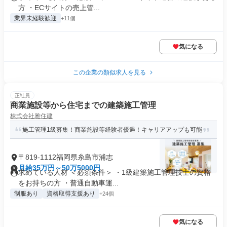
方 ・ECサイトの売上管...
業界未経験歓迎
+11個
気になる
この企業の類似求人を見る
正社員
商業施設等から住宅までの建築施工管理
株式会社雅住建
施工管理1級募集！商業施設等経験者優遇！キャリアアップも可能
〒819-1112福岡県糸島市浦志
月給35万円～50万5000円
求めている人材 ＜必須条件＞ ・1級建築施工管理技士の資格
をお持ちの方 ・普通自動車運...
制服あり
資格取得支援あり
+24個
気になる