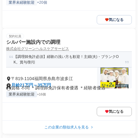
業界未経験歓迎
+20個
気になる
契約社員
シルバー施設内での調理
株式会社グリーンヘルスケアサービス
【調理師免許必須】経験の浅い方も歓迎！主婦(夫)・ブランクO
K。賞与/割引
〒819-1104福岡県糸島市波多江
月給21万円～35万円
資格 不問 ＊調理師免許保有者優遇 ＊経験者優遇
業界未経験歓迎
+16個
気になる
この企業の類似求人を見る