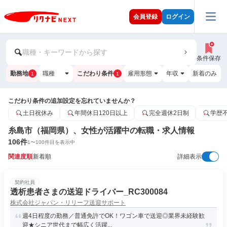
会員登録
ログイン
職種・キーワードから探す
条件保存
勤務地
職種
こだわり条件
雇用形態
年収
新着のみ
1
1
こだわり条件の追加設定を忘れていませんか？
土日祝休み
年間休日120日以上
完全週休2日制
学歴
糸島市（福岡県）、女性が活躍中の転職・求人情報
106
件
1
〜
100
件目を表示中
関連度順
新着順
詳細表示
契約社員
透析患者さまの送迎ドライバー_RC300084
株式会社ジャパン・リリーフ送迎サポート
週4日程度の勤務／普通免許でOK！ワゴン車で送迎◎業界未経験歓
迎★シニア世代まで幅広く活躍...