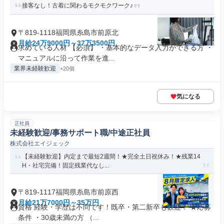
接客なし！古着に関わるモクモクワーク♪
〒819-1118福岡県糸島市前原北
月給24万9000円～37万3500円
求めている人材 【必須】 ・基本的なデータ入力ができる方 ・
マニュアルに沿って作業を進...
業界未経験歓迎
+20個
気になる
正社員
未経験歓迎/事務サポート職/中途正社員
株式会社エイジェック
【未経験歓迎】内定まで最短2週間！★完全土日祝休み！★残業14
H・社宅完備！固定残業代なし...
〒819-1117福岡県糸島市前原西
月給21万7000円～35万円
資格 経験・学歴は不問です！既卒・第二新卒も歓迎！ ★応募
条件 ・30歳未満の方 （...