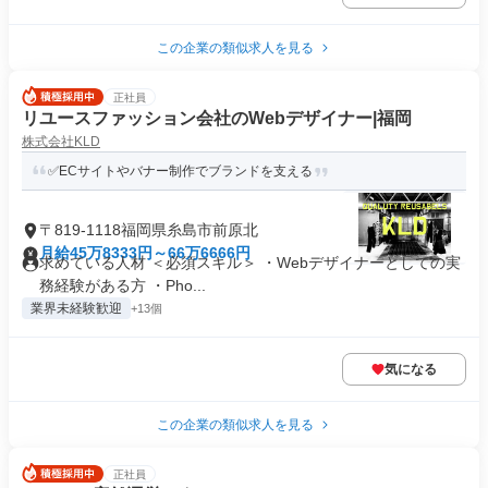
この企業の類似求人を見る
正社員
リユースファッション会社のWebデザイナー|福岡
株式会社KLD
✅ECサイトやバナー制作でブランドを支える
〒819-1118福岡県糸島市前原北
月給45万8333円～66万6666円
求めている人材 ＜必須スキル＞ ・Webデザイナーとしての実
務経験がある方 ・Pho...
業界未経験歓迎
+13個
気になる
この企業の類似求人を見る
正社員