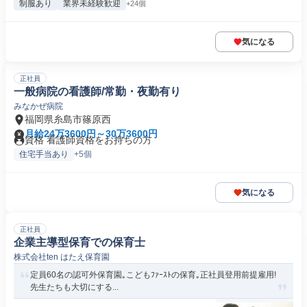
制服あり
業界未経験歓迎
+24個
気になる
正社員
一般病院の看護師/常勤・夜勤有り
みなかぜ病院
福岡県糸島市篠原西
月給24万3600円～30万3600円
資格 看護師資格をお持ちの方
住宅手当あり
+5個
気になる
正社員
企業主導型保育での保育士
株式会社ten はたえ保育園
定員60名の認可外保育園｡こどもﾌｧｰｽﾄの保育｡正社員登用前提雇用!
先生たちも大切にする...