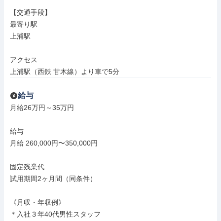
【交通手段】

最寄り駅

上浦駅

アクセス

上浦駅（西鉄 甘木線）より車で5分
給与
月給26万円～35万円

給与

月給 260,000円〜350,000円

固定残業代

試用期間2ヶ月間（同条件）

《月収・年収例》

＊入社３年40代男性スタッフ
