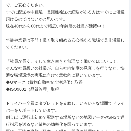
で、ご安心ください。

すでに配送や中距離・長距離輸送の経験がある方はすぐにご活躍
頂けるのではないかと思います。

現在40代から60代まで幅広い年齢層の社員が活躍中！

年齢や業界は不問！長く取り組める安心感ある職場で是非活躍し
てください。

「社員が長く、そして生き生きと無理なく働いてほしい…！」

そんな社員想いの社長が、自ら社内制度の見直しを行うなど、快
適な職場環境の実現に向けて意欲的に動いています。

◆Gマーク（貨物自動車安全性評価）取得

◆ISO9001（品質管理）取得

ドライバー全員にタブレットを支給し、いろいろな場面でドライ
バーをサポートしています。

例えば…運行上初めて配送する場所などの地図データやSNSで運
行指示を送るなど業務の効率化を図っています。
