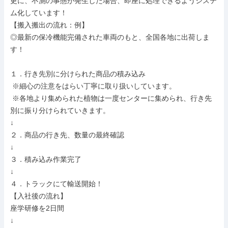
更に、不測の事態が発生した場合、即座に処理できるようシステ
ム化しています！

【搬入搬出の流れ：例】

◎最新の保冷機能完備された車両のもと、全国各地に出荷しま
す！

１．行き先別に分けられた商品の積み込み

 ※細心の注意をはらい丁寧に取り扱いしています。

 ※各地より集められた植物は一度センターに集められ、行き先
別に振り分けられていきます。

↓

２．商品の行き先、数量の最終確認

↓

３．積み込み作業完了

↓

４．トラックにて輸送開始！

【入社後の流れ】

座学研修を2日間

↓
