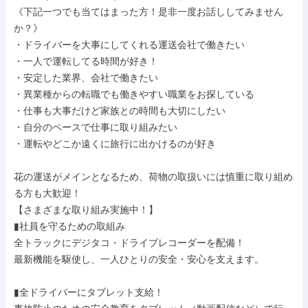
《下記一つでも当てはまった方！是非一度お話ししてみません
か？》

・ドライバーを大事にしてくれる運送会社で働きたい

・一人で運転してる時間が好き！

・安定した業界、会社で働きたい

・異業種からの転職でも働きやすい職業をお探している

・仕事も大事だけど家族との時間も大切にしたい

・自分のペースで仕事に取り組みたい

・運転やどこか遠くに旅行に出かけるのが好き

花の運送がメインとなるため、荷物の取扱いには慎重に取り組め
る方も大歓迎！

【さまざまな取り組み実施中！】

▮社員を守るための取組み

全トラックにデジタコ・ドライブレコーダーを配備！

最新機能を駆使し、一人ひとりの安全・安心を支えます。

▮全ドライバーにタブレット支給！
