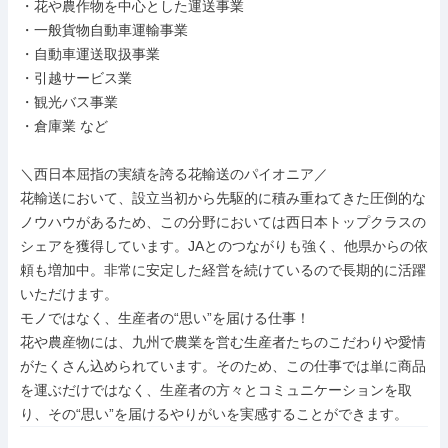
・花や農作物を中心とした運送事業

・一般貨物自動車運輸事業

・自動車運送取扱事業

・引越サービス業

・観光バス事業

・倉庫業 など

＼西日本屈指の実績を誇る花輸送のパイオニア／

花輸送において、設立当初から先駆的に積み重ねてきた圧倒的な
ノウハウがあるため、この分野においては西日本トップクラスの
シェアを獲得しています。JAとのつながりも強く、他県からの依
頼も増加中。非常に安定した経営を続けているので長期的に活躍
いただけます。

モノではなく、生産者の“思い”を届ける仕事！

花や農産物には、九州で農業を営む生産者たちのこだわりや愛情
がたくさん込められています。そのため、この仕事では単に商品
を運ぶだけではなく、生産者の方々とコミュニケーションを取
り、その“思い”を届けるやりがいを実感することができます。