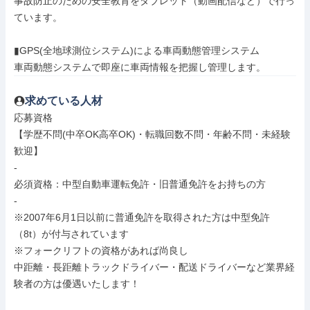
事故防止のための安全教育をタブレット（動画配信など）で行っ
ています。

▮GPS(全地球測位システム)による車両動態管理システム

車両動態システムで即座に車両情報を把握し管理します。
求めている人材
応募資格

【学歴不問(中卒OK高卒OK)・転職回数不問・年齢不問・未経験
歓迎】

-

必須資格：中型自動車運転免許・旧普通免許をお持ちの方

-

※2007年6月1日以前に普通免許を取得された方は中型免許
（8t）が付与されています

※フォークリフトの資格があれば尚良し

中距離・長距離トラックドライバー・配送ドライバーなど業界経
験者の方は優遇いたします！
