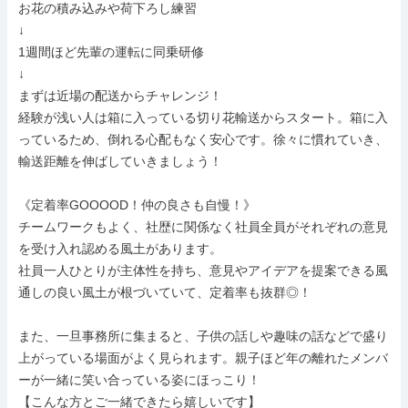
お花の積み込みや荷下ろし練習

↓

1週間ほど先輩の運転に同乗研修

↓

まずは近場の配送からチャレンジ！

経験が浅い人は箱に入っている切り花輸送からスタート。箱に入
っているため、倒れる心配もなく安心です。徐々に慣れていき、
輸送距離を伸ばしていきましょう！

《定着率GOOOOD！仲の良さも自慢！》

チームワークもよく、社歴に関係なく社員全員がそれぞれの意見
を受け入れ認める風土があります。

社員一人ひとりが主体性を持ち、意見やアイデアを提案できる風
通しの良い風土が根づいていて、定着率も抜群◎！

また、一旦事務所に集まると、子供の話しや趣味の話などで盛り
上がっている場面がよく見られます。親子ほど年の離れたメンバ
ーが一緒に笑い合っている姿にほっこり！

【こんな方とご一緒できたら嬉しいです】
