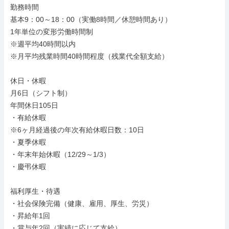
勤務時間

基本9：00～18：00（実働8時間／休憩時間あり）

1年単位の変形労働時間制

※週平均40時間以内

※月平均残業時間40時間程度（残業代全額支給）

休日・休暇

月6日（シフト制）

年間休日105日

・有給休暇

※6ヶ月経過後の年次有給休暇日数：10日

・夏季休暇

・年末年始休暇（12/29～1/3）

・慶弔休暇

福利厚生・待遇

・社会保険完備（健康、雇用、厚生、労災）

・昇給年1回

・賞与年2回（実績に応じて支給）
